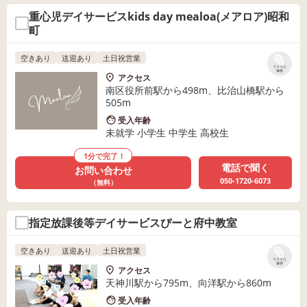
重心児デイサービスkids day mealoa(メアロア)昭和
町
空きあり
送迎あり
土日祝営業
リストに
保存
アクセス
南区役所前駅から498m、比治山橋駅から
505m
受入年齢
未就学 小学生 中学生 高校生
1分で完了！
電話で聞く
お問い合わせ
050-1720-6073
（無料）
指定放課後等デイサービスぴーと府中教室
空きあり
送迎あり
土日祝営業
リストに
保存
アクセス
天神川駅から795m、向洋駅から860m
受入年齢