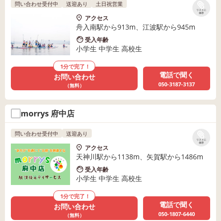
問い合わせ受付中
送迎あり
土日祝営業
リストに
保存
アクセス
舟入南駅から913m、江波駅から945m
受入年齢
小学生 中学生 高校生
1分で完了！
電話で聞く
お問い合わせ
050-3187-3137
（無料）
morrys 府中店
問い合わせ受付中
送迎あり
リストに
保存
アクセス
天神川駅から1138m、矢賀駅から1486m
受入年齢
小学生 中学生 高校生
1分で完了！
電話で聞く
お問い合わせ
050-1807-6440
（無料）