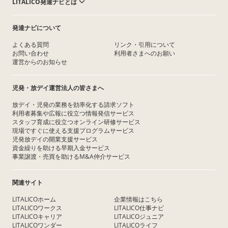
LITALICO発達ナビとは
発達ナビについて
よくある質問
リンク・引用について
お問い合わせ
利用者さまへのお願い
運営からのお知らせ
児発・放デイ運営法人の皆さまへ
放デイ・児発の業務を効率化する請求ソフト
利用者募集や広報に役立つ情報発信サービス
スタッフ育成に役立つオンライン研修サービス
現場ですぐに使える支援プログラムサービス
児発放デイの開業支援サービス
資金繰りを助ける早期入金サービス
事業譲渡・売買を助けるM&A仲介サービス
関連サイト
LITALICOホーム
企業情報はこちら
LITALICOワークス
LITALICO仕事ナビ
LITALICOキャリア
LITALICOジュニア
LITALICOワンダー
LITALICOライフ