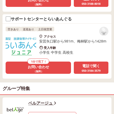
050-3188-8018
（無料）
サポートセンターとらいあんぐる
空きあり
送迎あり
土日祝営業
リストに
保存
アクセス
安芸矢口駅から981m、梅林駅から1428m
受入年齢
小学生 中学生 高校生
1分で完了！
電話で聞く
お問い合わせ
050-3184-3579
（無料）
グループ特集
ベルアージュ