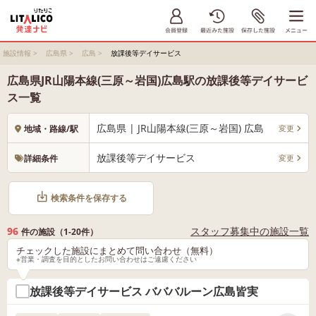
施設情報
>
広島県
>
広島
>
放課後等デイサービス
広島県JR山陽本線(三原～岩国)広島駅の放課後等デイサービ
ス一覧
広島県 | JR山陽本線(三原～岩国) 広島
変更
地域・路線/駅
放課後等デイサービス
変更
詳細条件
検索条件を保存する
96
スタッフ募集中の施設一覧
件の施設（1-20件）
チェックした施設にまとめて問い合わせ（無料）
※営業・調査を目的としたお問い合わせはご遠慮ください
放課後等デイサービス バババルーン広島皆実