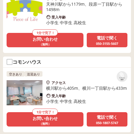
天神川駅から1179m、段原一丁目駅から
1498m
受入年齢
小学生 中学生 高校生
1分で完了！
電話で聞く
お問い合わせ
050-3155-5607
（無料）
コモンハウス
空きあり
送迎あり
リストに
保存
アクセス
横川駅から405m、横川一丁目駅から433m
受入年齢
小学生 中学生 高校生
1分で完了！
電話で聞く
お問い合わせ
050-1807-5747
（無料）