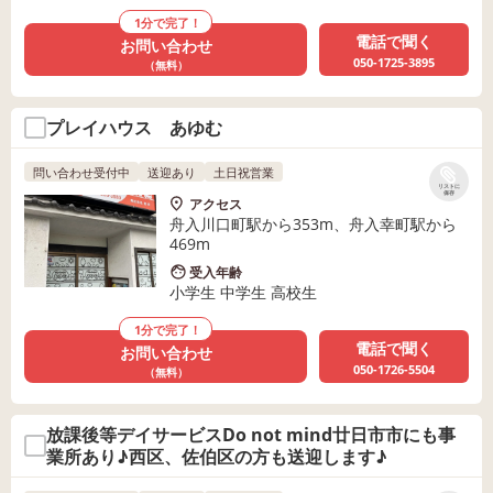
1分で完了！
電話で聞く
お問い合わせ
050-1725-3895
（無料）
プレイハウス あゆむ
問い合わせ受付中
送迎あり
土日祝営業
リストに
保存
アクセス
舟入川口町駅から353m、舟入幸町駅から
469m
受入年齢
小学生 中学生 高校生
1分で完了！
電話で聞く
お問い合わせ
050-1726-5504
（無料）
放課後等デイサービスDo not mind廿日市市にも事
業所あり♪西区、佐伯区の方も送迎します♪