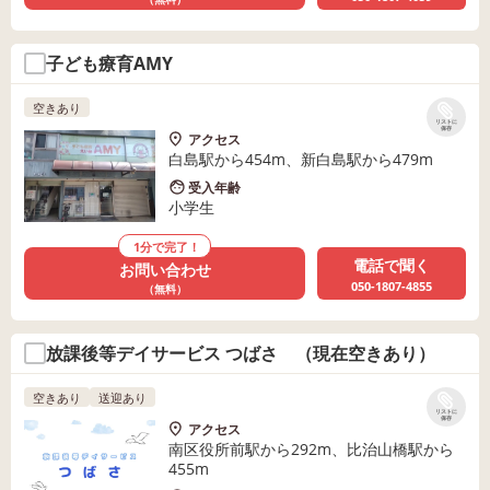
子ども療育AMY
空きあり
リストに
保存
アクセス
白島駅から454m、新白島駅から479m
受入年齢
小学生
1分で完了！
電話で聞く
お問い合わせ
050-1807-4855
（無料）
放課後等デイサービス つばさ （現在空きあり）
空きあり
送迎あり
リストに
保存
アクセス
南区役所前駅から292m、比治山橋駅から
455m