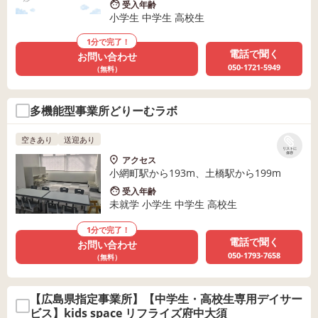
受入年齢
小学生 中学生 高校生
1分で完了！
電話で聞く
お問い合わせ
050-1721-5949
（無料）
多機能型事業所どりーむラボ
空きあり
送迎あり
リストに
保存
アクセス
小網町駅から193m、土橋駅から199m
受入年齢
未就学 小学生 中学生 高校生
1分で完了！
電話で聞く
お問い合わせ
050-1793-7658
（無料）
【広島県指定事業所】【中学生・高校生専用デイサー
ビス】kids space リフライズ府中大須