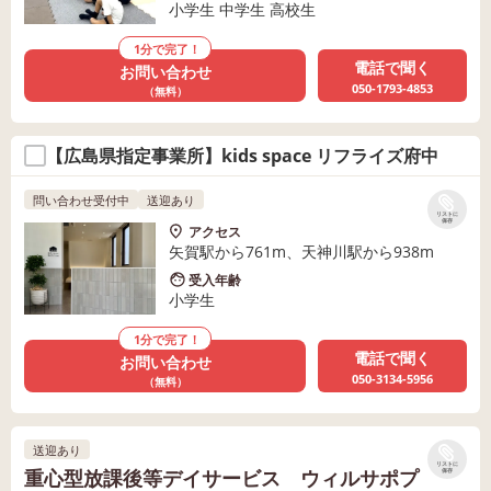
小学生 中学生 高校生
1分で完了！
電話で聞く
お問い合わせ
050-1793-4853
（無料）
【広島県指定事業所】kids space リフライズ府中
問い合わせ受付中
送迎あり
リストに
保存
アクセス
矢賀駅から761m、天神川駅から938m
受入年齢
小学生
1分で完了！
電話で聞く
お問い合わせ
050-3134-5956
（無料）
送迎あり
リストに
重心型放課後等デイサービス ウィルサポプ
保存