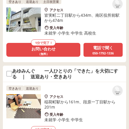
空きあり
送迎あり
土日祝営業
リストに
保存
アクセス
皆実町二丁目駅から434m、南区役所前駅
から474m
受入年齢
未就学 小学生 中学生 高校生
1分で完了！
電話で聞く
お問い合わせ
050-1792-1336
（無料）
あゆみんぐ 一人ひとりの「できた」を大切にす
る ｜ 送迎あり・空きあり
空きあり
送迎あり
リストに
保存
アクセス
稲荷町駅から161m、段原一丁目駅から
201m
受入年齢
未就学 小学生 中学生