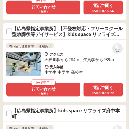
1分で完了！
電話で聞く
お問い合わせ
050-1807-5556
（無料）
【広島県指定事業所】【不登校対応・フリースクール
型放課後等デイサービス】kids space リフライズ
リトリート府中
問い合わせ受付中
送迎あり
リストに
保存
アクセス
天神川駅から284m、矢賀駅から939m
受入年齢
小学生 中学生 高校生
1分で完了！
電話で聞く
お問い合わせ
050-1807-8622
（無料）
【広島県指定事業所】kids space リフライズ府中本
町
問い合わせ受付中
送迎あり