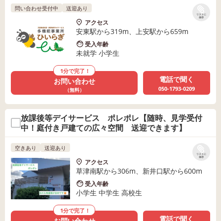
問い合わせ受付中
送迎あり
リストに
保存
アクセス
安東駅から319m、上安駅から659m
受入年齢
未就学 小学生
1分で完了！
電話で聞く
お問い合わせ
050-1793-0209
（無料）
放課後等デイサービス ポレポレ【随時、見学受付
中！庭付き戸建ての広々空間 送迎できます】
空きあり
送迎あり
リストに
保存
アクセス
草津南駅から306m、新井口駅から600m
受入年齢
小学生 中学生 高校生
1分で完了！
電話で聞く
お問い合わせ