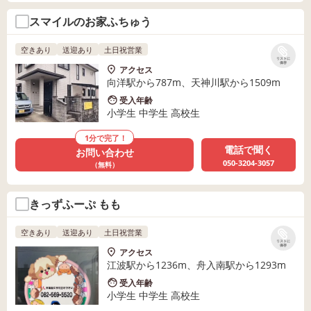
スマイルのお家ふちゅう
空きあり
送迎あり
土日祝営業
リストに
保存
アクセス
向洋駅から787m、天神川駅から1509m
受入年齢
小学生 中学生 高校生
1分で完了！
電話で聞く
お問い合わせ
050-3204-3057
（無料）
きっずふーぷ もも
空きあり
送迎あり
土日祝営業
リストに
保存
アクセス
江波駅から1236m、舟入南駅から1293m
受入年齢
小学生 中学生 高校生