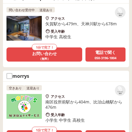
問い合わせ受付中
送迎あり
リストに
保存
アクセス
矢賀駅から479m、天神川駅から678m
受入年齢
中学生 高校生
1分で完了！
電話で聞く
お問い合わせ
050-3196-1804
（無料）
morrys
空きあり
送迎あり
リストに
保存
アクセス
南区役所前駅から404m、比治山橋駅から
476m
受入年齢
小学生 中学生 高校生
1分で完了！