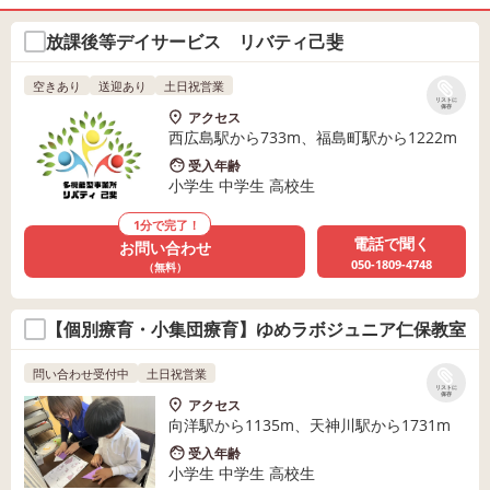
放課後等デイサービス リバティ己斐
空きあり
送迎あり
土日祝営業
リストに
保存
アクセス
西広島駅から733m、福島町駅から1222m
受入年齢
小学生 中学生 高校生
1分で完了！
電話で聞く
お問い合わせ
050-1809-4748
（無料）
【個別療育・小集団療育】ゆめラボジュニア仁保教室
問い合わせ受付中
土日祝営業
リストに
保存
アクセス
向洋駅から1135m、天神川駅から1731m
受入年齢
小学生 中学生 高校生