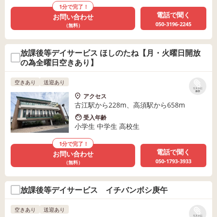
1分で完了！
電話で聞く
お問い合わせ
050-3196-2245
（無料）
放課後等デイサービス ほしのたね【月・火曜日開放
の為全曜日空きあり】
空きあり
送迎あり
リストに
保存
アクセス
古江駅から228m、高須駅から658m
受入年齢
小学生 中学生 高校生
1分で完了！
電話で聞く
お問い合わせ
050-1793-3933
（無料）
放課後等デイサービス イチバンボシ庚午
空きあり
送迎あり
リストに