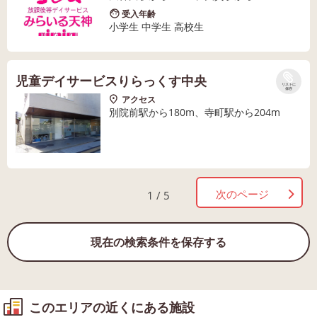
受入年齢
小学生 中学生 高校生
児童デイサービスりらっくす中央
リストに
保存
アクセス
別院前駅から180m、寺町駅から204m
次のページ
1 / 5
現在の検索条件を保存する
このエリアの近くにある施設