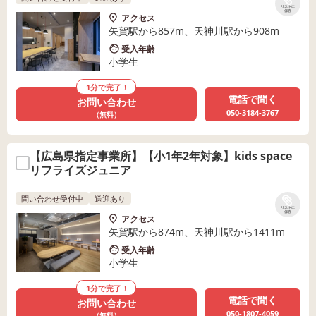
リストに
保存
アクセス
矢賀駅から857m、天神川駅から908m
受入年齢
小学生
1分で完了！
電話で聞く
お問い合わせ
050-3184-3767
（無料）
【広島県指定事業所】【小1年2年対象】kids space
リフライズジュニア
問い合わせ受付中
送迎あり
リストに
保存
アクセス
矢賀駅から874m、天神川駅から1411m
受入年齢
小学生
1分で完了！
電話で聞く
お問い合わせ
050-1807-4059
（無料）