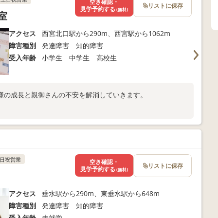
空き確認・
リストに保存
見学予約する
(無料)
室
アクセス
西宮北口駅から290m、西宮駅から1062m
障害種別
発達障害 知的障害
受入年齢
小学生 中学生 高校生
様の成長と親御さんの不安を解消していきます。
日祝営業
空き確認・
リストに保存
見学予約する
(無料)
アクセス
垂水駅から290m、東垂水駅から648m
障害種別
発達障害 知的障害
受入年齢
未就学