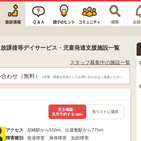
る放課後等デイサービス・児童発達支援施設一覧
スタッフ募集中の施設一覧
い合わせ（無料）
※営業・調査を目的としたお問い合わせはご遠慮ください
空き確認・
リストに保存
見学予約する
(無料)
アクセス
尼崎駅から550m、出屋敷駅から775m
障害種別
発達障害 身体障害 知的障害