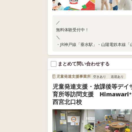
／
無料体験受付中！
＼
・JR神戸線「垂水駅」・山陽電鉄本線「
・ご家庭での関わり方が分かる保護者さ
・保育所等訪問支援
まとめて問い合わせする
お子さまの「できた」「楽しい」を大切
児童発達支援事業所
空きあり
送迎あり
児童発達支援・放課後等デイ
育所等訪問支援 Himawari⁺ 
西宮北口校