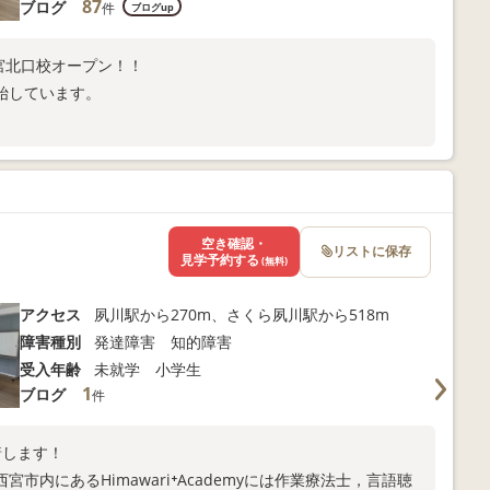
87
ブログ
件
ブログup
my西宮北口校オープン！！
開始しています。
空き確認・
リストに保存
見学予約する
(無料)
アクセス
夙川駅から270m、さくら夙川駅から518m
障害種別
発達障害 知的障害
受入年齢
未就学 小学生
1
ブログ
件
着します！
内にあるHimawari⁺Academyには作業療法士，言語聴