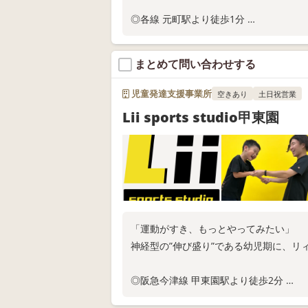
◎各線 元町駅より徒歩1分
◎現在、来年度固定枠の利用申込受付中
◎スタジオ体験随時実施中
まとめて問い合わせする
お電話またはWEB問い合わせにてお問い
児童発達支援事業所
空きあり
土日祝営業
Lii sports studio甲東園
「運動がすき、もっとやってみたい」
神経型の”伸び盛り”である幼児期に、リ
◎阪急今津線 甲東園駅より徒歩2分
◎現在、来年度固定枠の利用申込受付中