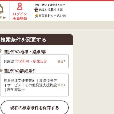
児発・放デイ運営法人向け
施設を掲載する
open_in_new
ログイン
療育教材を申込む
open_in_new
会員登録
検索条件を変更する
選択中の地域・路線/駅
兵庫県
市区町村・駅未設定
変更
選択中の詳細条件
児童発達支援事業所｜放課後等デ
イサービス｜その他発達支援施設
変更
｜理学療法士
現在の検索条件を保存する