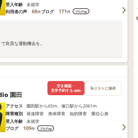
受入年齢
未就学
68
171
利用者の声
ブログ
件
件
ブログup
ィで良質な運動機会を。
合わせください。
空き確認・
リストに保存
見学予約する
(無料)
dio 園田
アクセス
園田駅から65m、塚口駅から2061m
障害種別
発達障害 身体障害 知的障害 重症心身
受入年齢
未就学
109
ブログ
件
ブログup