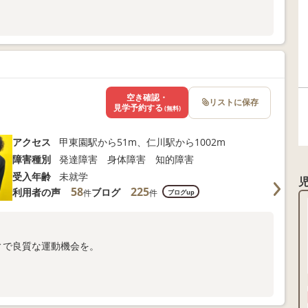
合わせください。
空き確認・
リストに保存
見学予約する
(無料)
アクセス
甲東園駅から51m、仁川駅から1002m
障害種別
発達障害 身体障害 知的障害
受入年齢
未就学
58
225
利用者の声
ブログ
件
件
ブログup
ィで良質な運動機会を。