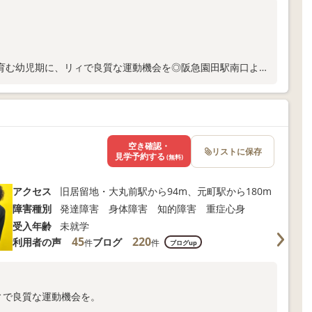
育む幼児期に、リィで良質な運動機会を◎阪急園田駅南口より
お電話またはWEBからお気軽にお問い合わせください😊
空き確認・
リストに保存
見学予約する
(無料)
アクセス
旧居留地・大丸前駅から94m、元町駅から180m
障害種別
発達障害 身体障害 知的障害 重症心身
受入年齢
未就学
45
220
利用者の声
ブログ
件
件
ブログup
ィで良質な運動機会を。