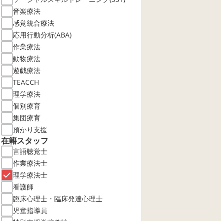
音楽療法
感覚統合療法
応用行動分析(ABA)
作業療法
動物療法
遊戯療法
TEACCH
理学療法
個別療育
集団療育
預かり支援
在籍スタッフ
言語聴覚士
作業療法士
理学療法士
看護師
臨床心理士・臨床発達心理士
児童指導員