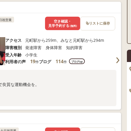
合わせください。
日祝営業
空き確認・
リストに保存
見学予約する
(無料)
アクセス
元町駅から259m、みなと元町駅から294m
障害種別
発達障害 身体障害 知的障害
受入年齢
小学生
19
114
利用者の声
ブログ
件
件
ブログup
で良質な運動機会を。
合わせください。
土日祝営業