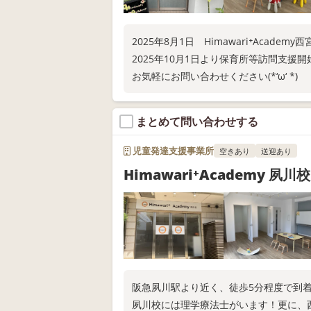
2025年8月1日 Himawari⁺Acade
2025年10月1日より保育所等訪問支援
お気軽にお問い合わせください(*‘ω‘ *)
まとめて問い合わせする
児童発達支援事業所
空きあり
送迎あり
Himawari⁺Academy 夙川校
阪急夙川駅より近く、徒歩5分程度で到
夙川校には理学療法士がいます！更に、西宮市