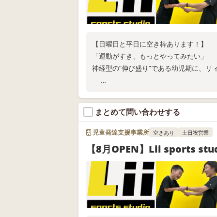
【日曜日と平日に空き枠あります！】
「運動がすき、もっとやってみたい」
神経型の”伸び盛り”である幼児期に、リ
◎各線 尼崎駅より徒歩9分
◎現在、来年度固定枠の利用申込受付中
まとめて問い合わせする
◎スタジオ体験随時実施中
お電話またはWEB問い合わせにてお問い
児童発達支援事業所
空きあり
土日祝営業
【8月OPEN】Lii sports stu