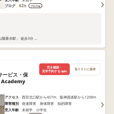
62
ブログ
件
ブログup
山陽垂水駅」 徒歩3分
ま向けサポートも充実
に、専門的な発達支援のアプローチで成長をサポート
空き確認・
リストに保存
見学予約する
(無料)
サービス・保
Academy
アクセス
西宮北口駅から457m、阪神国道駅から1208m
障害種別
発達障害 身体障害 知的障害
受入年齢
未就学 小学生