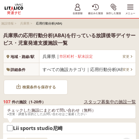
施設情報
>
兵庫県
>
応用行動分析(ABA)
兵庫県の応用行動分析(ABA)を行っている放課後等デイサー
ビス・児童発達支援施設一覧
兵庫県 |
市区町村・駅未設定
変更
地域・路線/駅
すべての施設カテゴリ｜応用行動分析(ABA)
変更
詳細条件
検索条件を保存する
107
スタッフ募集中の施設一覧
件の施設（1-20件）
チェックした施設にまとめて問い合わせ（無料）
※営業・調査を目的としたお問い合わせはご遠慮ください
Lii sports studio尼崎