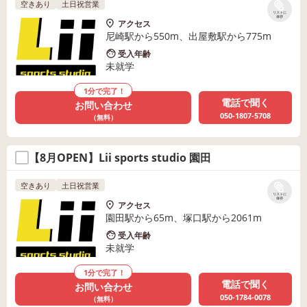
空きあり
土日祝営業
リストに
保存
アクセス
尼崎駅から550m、出屋敷駅から775m
受入年齢
未就学
1分で完了！
電話で聞く
お問い合わせ
050-1807-5708
（無料）
【8月OPEN】Lii sports studio 園田
空きあり
土日祝営業
リストに
保存
アクセス
園田駅から65m、塚口駅から2061m
受入年齢
未就学
1分で完了！
電話で聞く
お問い合わせ
050-1784-0078
（無料）