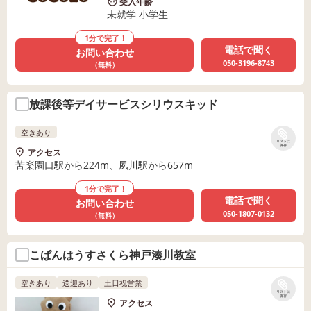
受入年齢
未就学 小学生
1分で完了！
電話で聞く
お問い合わせ
050-3196-8743
（無料）
放課後等デイサービスシリウスキッド
空きあり
リストに
保存
アクセス
苦楽園口駅から224m、夙川駅から657m
1分で完了！
電話で聞く
お問い合わせ
050-1807-0132
（無料）
こぱんはうすさくら神戸湊川教室
空きあり
送迎あり
土日祝営業
リストに
保存
アクセス