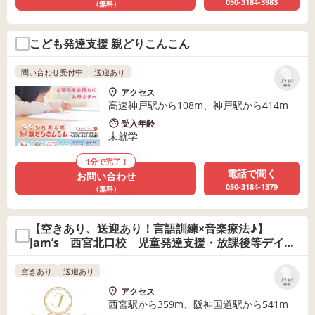
050-3184-3983
（無料）
こども発達支援 親どりこんこん
問い合わせ受付中
送迎あり
リストに
保存
アクセス
高速神戸駅から108m、神戸駅から414m
受入年齢
未就学
1分で完了！
電話で聞く
お問い合わせ
050-3184-1379
（無料）
【空きあり、送迎あり！言語訓練×音楽療法♪】
Jam’s 西宮北口校 児童発達支援・放課後等デイサ
ービス
空きあり
送迎あり
リストに
保存
アクセス
西宮駅から359m、阪神国道駅から541m