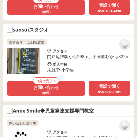
電話で聞く
お問い合わせ
050-3161-4490
（無料）
sansuiスタジオ
空きあり
土日祝営業
リストに
保存
アクセス
門戸厄神駅から298m、甲東園駅から822m
受入年齢
未就学 小学生
1分で完了！
電話で聞く
お問い合わせ
050-1720-6181
（無料）
Amie Smile◆児童発達支援専門教室
問い合わせ受付中
リストに
保存
アクセス