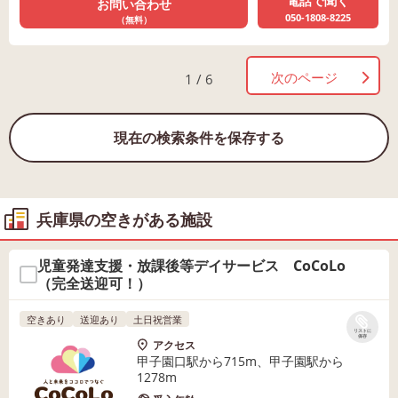
電話で聞く
お問い合わせ
050-1808-8225
（無料）
次のページ
1 / 6
現在の検索条件を保存する
兵庫県の空きがある施設
児童発達支援・放課後等デイサービス CoCoLo
（完全送迎可！）
空きあり
送迎あり
土日祝営業
リストに
保存
アクセス
甲子園口駅から715m、甲子園駅から
1278m