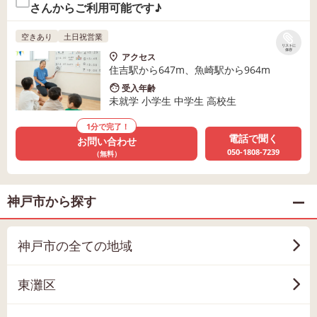
さんからご利用可能です♪
空きあり
土日祝営業
リストに
保存
アクセス
住吉駅から647m、魚崎駅から964m
受入年齢
未就学 小学生 中学生 高校生
1分で完了！
電話で聞く
お問い合わせ
050-1808-7239
（無料）
神戸市から探す
神戸市の全ての地域
東灘区