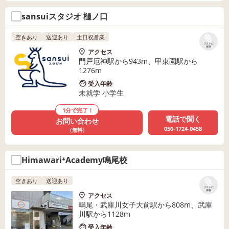
sansuiスタジオ 樋ノ口
空きあり
送迎あり
土日祝営業
リストに
保存
アクセス
門戸厄神駅から943m、甲東園駅から
1276m
受入年齢
未就学 小学生
1分で完了！
電話で聞く
お問い合わせ
050-1724-0458
（無料）
Himawari⁺Academy鳴尾校
空きあり
送迎あり
リストに
保存
アクセス
鳴尾・武庫川女子大前駅から808m、武庫
川駅から1128m
受入年齢