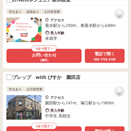
空きあり
送迎あり
土日祝営業
リストに
保存
アクセス
垂水駅から290m、東垂水駅から648m
受入年齢
未就学
1分で完了！
電話で聞く
お問い合わせ
050-1725-4105
（無料）
プレップ with ぴすか 園田店
空きあり
土日祝営業
リストに
保存
アクセス
園田駅から141m、塚口駅から1989m
受入年齢
中学生 高校生
1分で完了！