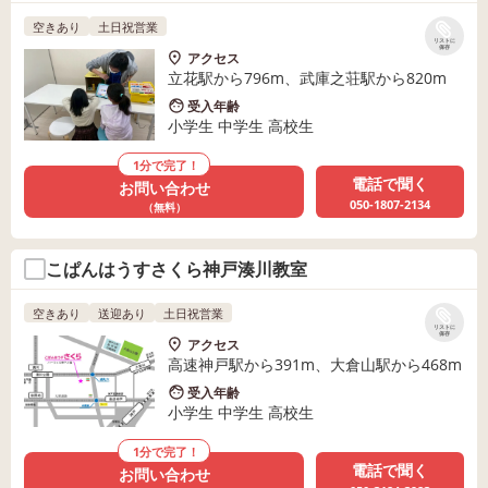
空きあり
土日祝営業
リストに
保存
アクセス
立花駅から796m、武庫之荘駅から820m
受入年齢
小学生 中学生 高校生
1分で完了！
電話で聞く
お問い合わせ
050-1807-2134
（無料）
こぱんはうすさくら神戸湊川教室
空きあり
送迎あり
土日祝営業
リストに
保存
アクセス
高速神戸駅から391m、大倉山駅から468m
受入年齢
小学生 中学生 高校生
1分で完了！
電話で聞く
お問い合わせ