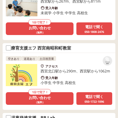
西宮駅から267m、西宮駅から811m
受入年齢
未就学 小学生 中学生 高校生
1分で完了！
電話で聞く
お問い合わせ
050-1808-2476
（無料）
療育支援エフ 西宮南昭和町教室
空きあり
送迎あり
土日祝営業
リストに
保存
アクセス
西宮北口駅から290m、西宮駅から1062m
受入年齢
小学生 中学生 高校生
1分で完了！
電話で聞く
お問い合わせ
050-1722-1096
（無料）
児童発達支援 BB Lab