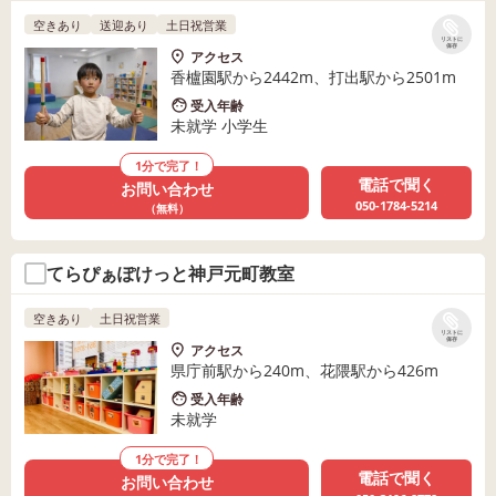
空きあり
送迎あり
土日祝営業
リストに
保存
アクセス
香櫨園駅から2442m、打出駅から2501m
受入年齢
未就学 小学生
1分で完了！
電話で聞く
お問い合わせ
050-1784-5214
（無料）
てらぴぁぽけっと神戸元町教室
空きあり
土日祝営業
リストに
保存
アクセス
県庁前駅から240m、花隈駅から426m
受入年齢
未就学
1分で完了！
電話で聞く
お問い合わせ