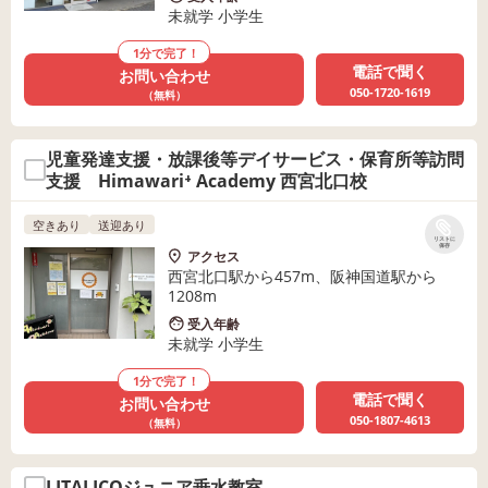
未就学 小学生
1分で完了！
電話で聞く
お問い合わせ
050-1720-1619
（無料）
児童発達支援・放課後等デイサービス・保育所等訪問
支援 Himawari⁺ Academy 西宮北口校
空きあり
送迎あり
リストに
保存
アクセス
西宮北口駅から457m、阪神国道駅から
1208m
受入年齢
未就学 小学生
1分で完了！
電話で聞く
お問い合わせ
050-1807-4613
（無料）
LITALICOジュニア垂水教室