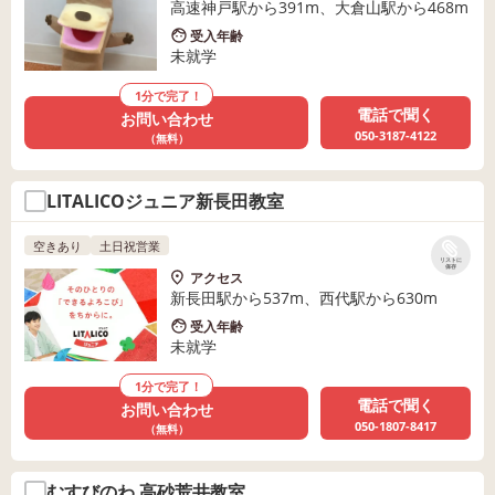
高速神戸駅から391m、大倉山駅から468m
受入年齢
未就学
1分で完了！
電話で聞く
お問い合わせ
050-3187-4122
（無料）
LITALICOジュニア新長田教室
空きあり
土日祝営業
リストに
保存
アクセス
新長田駅から537m、西代駅から630m
受入年齢
未就学
1分で完了！
電話で聞く
お問い合わせ
050-1807-8417
（無料）
むすびのわ 高砂荒井教室