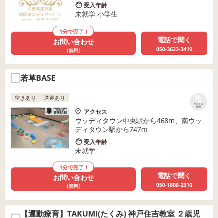
受入年齢
未就学 小学生
1分で完了！
電話で聞く
お問い合わせ
050-3623-3419
（無料）
若草BASE
空きあり
送迎あり
リストに
保存
アクセス
ウッディタウン中央駅から468m、南ウッ
ディタウン駅から747m
受入年齢
未就学
1分で完了！
電話で聞く
お問い合わせ
050-1808-2310
（無料）
【運動療育】TAKUMI(たくみ) 神戸住吉教室 ２歳児