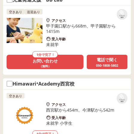
空きあり
送迎あり
リストに
保存
アクセス
甲子園口駅から668m、甲子園駅から
1415m
受入年齢
未就学
1分で完了！
電話で聞く
お問い合わせ
050-1808-5802
（無料）
Himawari⁺Academy西宮校
空きあり
リストに
保存
アクセス
西宮駅から454m、今津駅から542m
受入年齢
未就学 小学生
1分で完了！