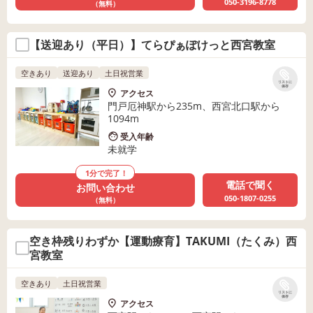
050-3196-8778
（無料）
【送迎あり（平日）】てらぴぁぽけっと西宮教室
空きあり
送迎あり
土日祝営業
リストに
保存
アクセス
門戸厄神駅から235m、西宮北口駅から
1094m
受入年齢
未就学
1分で完了！
電話で聞く
お問い合わせ
050-1807-0255
（無料）
空き枠残りわずか【運動療育】TAKUMI（たくみ）西
宮教室
空きあり
土日祝営業
リストに
保存
アクセス