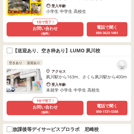
受入年齢
小学生 中学生 高校生
1分で完了！
電話で聞く
お問い合わせ
050-3623-1401
（無料）
【送迎あり、空き枠あり】LUMO 夙川校
空きあり
送迎あり
リストに
保存
アクセス
夙川駅から163m、さくら夙川駅から400m
受入年齢
未就学 小学生 中学生 高校生
1分で完了！
電話で聞く
お問い合わせ
050-1721-5338
（無料）
放課後等デイサービスプロラボ 尼崎校