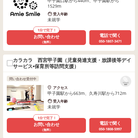
甲子園口駅から440m、甲子園駅から
1529m
受入年齢
未就学
1分で完了！
電話で聞く
お問い合わせ
050-1807-3471
（無料）
カラカラ 西宮甲子園（児童発達支援・放課後等デイ
サービス•保育所等訪問支援）
問い合わせ受付中
リストに
保存
アクセス
甲子園駅から663m、久寿川駅から712m
受入年齢
未就学
1分で完了！
電話で聞く
お問い合わせ
050-1808-5997
（無料）