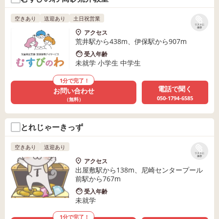
空きあり
送迎あり
土日祝営業
リストに
保存
アクセス
荒井駅から438m、伊保駅から907m
受入年齢
未就学 小学生 中学生
1分で完了！
電話で聞く
お問い合わせ
050-1794-6585
（無料）
とれじゃーきっず
空きあり
送迎あり
リストに
保存
アクセス
出屋敷駅から138m、尼崎センタープール
前駅から767m
受入年齢
未就学
1分で完了！