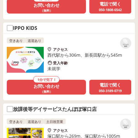
電話で聞く
お問い合わせ
050-1808-6542
（無料）
IPPO KIDS
空きあり
送迎あり
リストに
保存
アクセス
西代駅から306m、新長田駅から545m
受入年齢
未就学
1分で完了！
電話で聞く
お問い合わせ
050-3189-0719
（無料）
放課後等デイサービスたんぽぽ塚口店
空きあり
送迎あり
土日祝営業
リストに
保存
アクセス
塚口駅から269m、塚口駅から1005m