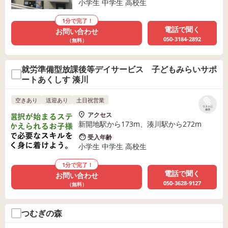
小学生 中学生 高校生
1分で完了！
電話で聞く
お問い合わせ
050-3184-2892
（無料）
就労準備型放課後等デイサービス 子どもみらいサポ
ートあくしす 湊川
空きあり
送迎あり
土日祝営業
リストに
保存
アクセス
新開地駅から173m、湊川駅から272m
受入年齢
小学生 中学生 高校生
1分で完了！
電話で聞く
お問い合わせ
050-3628-9127
（無料）
つむぎの森