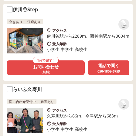
伊川谷Step
空きあり
送迎あり
リストに
保存
アクセス
伊川谷駅から2289m、西神南駅から3004m
受入年齢
小学生 中学生 高校生
1分で完了！
電話で聞く
お問い合わせ
050-1808-6759
（無料）
らいふ久寿川
問い合わせ受付中
送迎あり
リストに
保存
アクセス
久寿川駅から66m、今津駅から683m
受入年齢
小学生 中学生 高校生