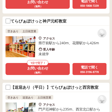
電話で聞く
お問い合わせ
050-1808-7239
（無料）
てらぴぁぽけっと神戸元町教室
空きあり
土日祝営業
リストに
保存
アクセス
県庁前駅から240m、花隈駅から426m
受入年齢
未就学
1分で完了！
電話で聞く
お問い合わせ
050-3196-8778
（無料）
【送迎あり（平日）】てらぴぁぽけっと西宮教室
空きあり
送迎あり
土日祝営業
リストに
保存
アクセス
門戸厄神駅から235m、西宮北口駅から