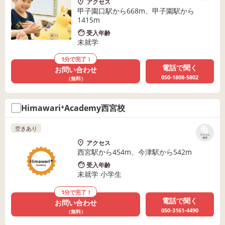
アクセス
甲子園口駅から668m、甲子園駅から
1415m
受入年齢
未就学
1分で完了！
電話で聞く
お問い合わせ
050-1808-5802
（無料）
Himawari⁺Academy西宮校
空きあり
リストに
保存
アクセス
西宮駅から454m、今津駅から542m
受入年齢
未就学 小学生
1分で完了！
電話で聞く
お問い合わせ
050-3161-4490
（無料）