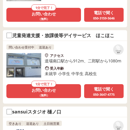
1分で完了！
電話で聞く
お問い合わせ
050-3159-5646
（無料）
児童発達支援・放課後等デイサービス ほこほこ
問い合わせ受付中
送迎あり
リストに
保存
アクセス
道場南口駅から912m、二郎駅から1080m
受入年齢
未就学 小学生 中学生 高校生
1分で完了！
電話で聞く
お問い合わせ
050-3647-4775
（無料）
sansuiスタジオ 樋ノ口
空きあり
送迎あり
土日祝営業
リストに
保存