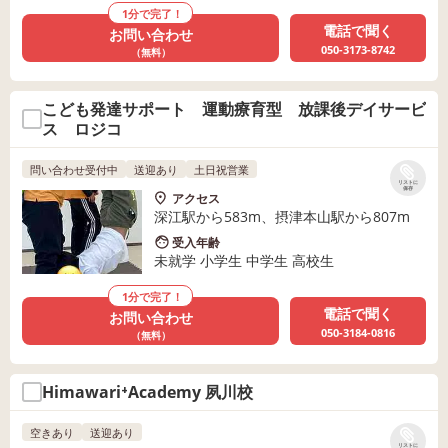
1分で完了！
電話で聞く
お問い合わせ
050-3173-8742
（無料）
こども発達サポート 運動療育型 放課後デイサービ
ス ロジコ
問い合わせ受付中
送迎あり
土日祝営業
リストに
保存
アクセス
深江駅から583m、摂津本山駅から807m
受入年齢
未就学 小学生 中学生 高校生
1分で完了！
電話で聞く
お問い合わせ
050-3184-0816
（無料）
Himawari⁺Academy 夙川校
空きあり
送迎あり
リストに