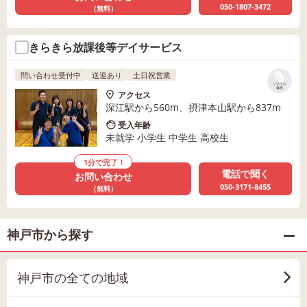
050-1807-3472
（無料）
きらきら放課後等デイサービス
問い合わせ受付中
送迎あり
土日祝営業
リストに
保存
アクセス
深江駅から560m、摂津本山駅から837m
受入年齢
未就学 小学生 中学生 高校生
1分で完了！
電話で聞く
お問い合わせ
050-3171-8455
（無料）
神戸市から探す
神戸市の全ての地域