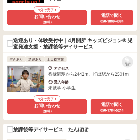
1分で完了！
電話で聞く
お問い合わせ
050-1809-4384
（無料）
送迎あり・体験受付中｜4月開所 キッズビジョン® 児
童発達支援・放課後等デイサービス
空きあり
送迎あり
土日祝営業
リストに
保存
アクセス
香櫨園駅から2442m、打出駅から2501m
受入年齢
未就学 小学生
1分で完了！
電話で聞く
お問い合わせ
050-1784-5214
（無料）
放課後等デイサービス たんぽぽ