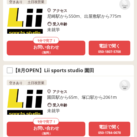
空きあり
土日祝営業
リストに
保存
アクセス
尼崎駅から550m、出屋敷駅から775m
受入年齢
未就学
1分で完了！
電話で聞く
お問い合わせ
050-1807-5708
（無料）
【8月OPEN】Lii sports studio 園田
空きあり
土日祝営業
リストに
保存
アクセス
園田駅から65m、塚口駅から2061m
受入年齢
未就学
1分で完了！
電話で聞く
お問い合わせ
050-1784-0078
（無料）