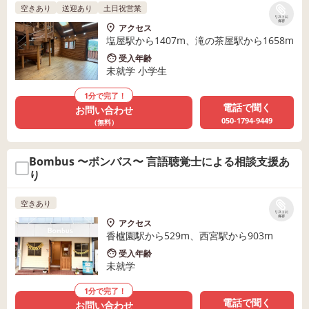
空きあり
送迎あり
土日祝営業
リストに
保存
アクセス
塩屋駅から1407m、滝の茶屋駅から1658m
受入年齢
未就学 小学生
1分で完了！
電話で聞く
お問い合わせ
050-1794-9449
（無料）
Bombus 〜ボンバス〜 言語聴覚士による相談支援あ
り
空きあり
リストに
保存
アクセス
香櫨園駅から529m、西宮駅から903m
受入年齢
未就学
1分で完了！
電話で聞く
お問い合わせ