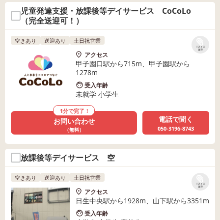
児童発達支援・放課後等デイサービス CoCoLo
（完全送迎可！）
空きあり
送迎あり
土日祝営業
リストに
保存
アクセス
甲子園口駅から715m、甲子園駅から
1278m
受入年齢
未就学 小学生
1分で完了！
電話で聞く
お問い合わせ
050-3196-8743
（無料）
放課後等デイサービス 空
空きあり
送迎あり
土日祝営業
リストに
保存
アクセス
日生中央駅から1928m、山下駅から3351m
受入年齢