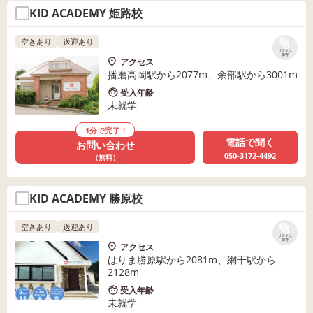
KID ACADEMY 姫路校
空きあり
送迎あり
リストに
保存
アクセス
播磨高岡駅から2077m、余部駅から3001m
受入年齢
未就学
1分で完了！
電話で聞く
お問い合わせ
050-3172-4492
（無料）
KID ACADEMY 勝原校
空きあり
送迎あり
リストに
保存
アクセス
はりま勝原駅から2081m、網干駅から
2128m
受入年齢
未就学