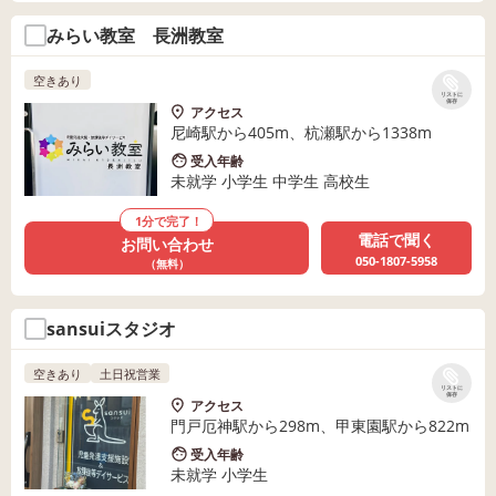
みらい教室 長洲教室
空きあり
リストに
保存
アクセス
尼崎駅から405m、杭瀬駅から1338m
受入年齢
未就学 小学生 中学生 高校生
1分で完了！
電話で聞く
お問い合わせ
050-1807-5958
（無料）
sansuiスタジオ
空きあり
土日祝営業
リストに
保存
アクセス
門戸厄神駅から298m、甲東園駅から822m
受入年齢
未就学 小学生