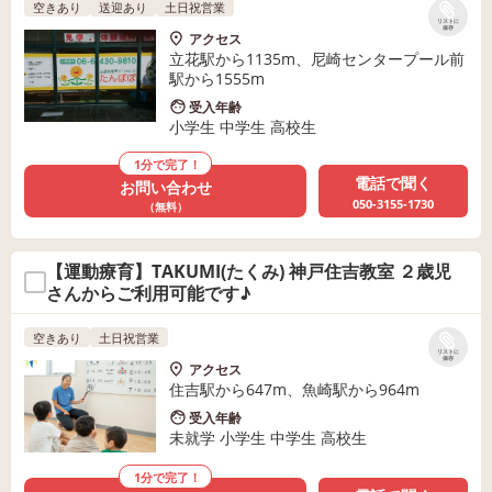
空きあり
送迎あり
土日祝営業
リストに
保存
アクセス
立花駅から1135m、尼崎センタープール前
駅から1555m
受入年齢
小学生 中学生 高校生
1分で完了！
電話で聞く
お問い合わせ
050-3155-1730
（無料）
【運動療育】TAKUMI(たくみ) 神戸住吉教室 ２歳児
さんからご利用可能です♪
空きあり
土日祝営業
リストに
保存
アクセス
住吉駅から647m、魚崎駅から964m
受入年齢
未就学 小学生 中学生 高校生
1分で完了！