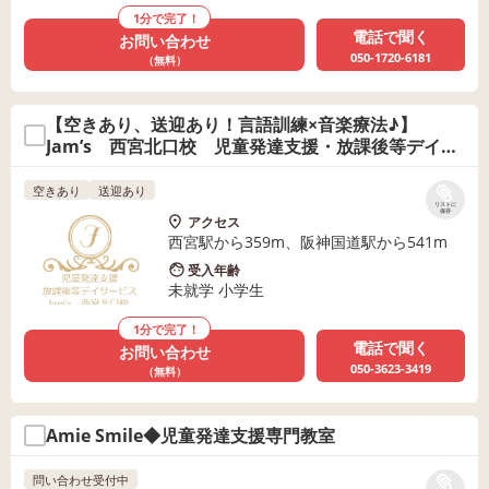
1分で完了！
電話で聞く
お問い合わせ
050-1720-6181
（無料）
【空きあり、送迎あり！言語訓練×音楽療法♪】
Jam’s 西宮北口校 児童発達支援・放課後等デイサ
ービス
空きあり
送迎あり
リストに
保存
アクセス
西宮駅から359m、阪神国道駅から541m
受入年齢
未就学 小学生
1分で完了！
電話で聞く
お問い合わせ
050-3623-3419
（無料）
Amie Smile◆児童発達支援専門教室
問い合わせ受付中