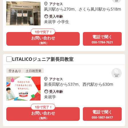
保存
アクセス
夙川駅から270m、さくら夙川駅から518m
受入年齢
未就学 小学生
1分で完了！
電話で聞く
お問い合わせ
050-1784-7621
（無料）
LITALICOジュニア新長田教室
空きあり
土日祝営業
リストに
保存
アクセス
新長田駅から537m、西代駅から630m
受入年齢
未就学
1分で完了！
電話で聞く
お問い合わせ
050-1807-8417
（無料）