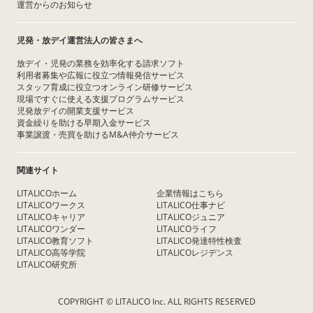
運営からのお知らせ
児発・放デイ運営法人の皆さまへ
放デイ・児発の業務を効率化する請求ソフト
利用者募集や広報に役立つ情報発信サービス
スタッフ育成に役立つオンライン研修サービス
現場ですぐに使える支援プログラムサービス
児発放デイの開業支援サービス
資金繰りを助ける早期入金サービス
事業譲渡・売買を助けるM&A仲介サービス
関連サイト
LITALICOホーム
企業情報はこちら
LITALICOワークス
LITALICO仕事ナビ
LITALICOキャリア
LITALICOジュニア
LITALICOワンダー
LITALICOライフ
LITALICO教育ソフト
LITALICO発達特性検査
LITALICO高等学院
LITALICOレジデンス
LITALICO研究所
COPYRIGHT © LITALICO Inc. ALL RIGHTS RESERVED