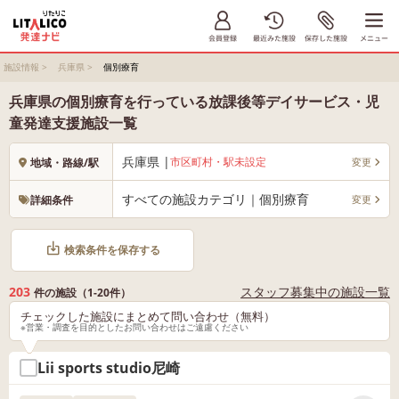
施設情報
>
兵庫県
>
個別療育
兵庫県の個別療育を行っている放課後等デイサービス・児
童発達支援施設一覧
兵庫県 |
市区町村・駅未設定
変更
地域・路線/駅
すべての施設カテゴリ｜個別療育
変更
詳細条件
検索条件を保存する
203
スタッフ募集中の施設一覧
件の施設（1-20件）
チェックした施設にまとめて問い合わせ（無料）
※営業・調査を目的としたお問い合わせはご遠慮ください
Lii sports studio尼崎