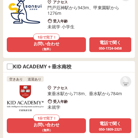
アクセス
門戸厄神駅から943m、甲東園駅から
1276m
受入年齢
未就学 小学生
1分で完了！
電話で聞く
お問い合わせ
050-1724-0458
（無料）
KID ACADEMY＋垂水南校
空きあり
送迎あり
リストに
保存
アクセス
東垂水駅から718m、垂水駅から784m
受入年齢
未就学
1分で完了！
電話で聞く
お問い合わせ
050-1809-2321
（無料）