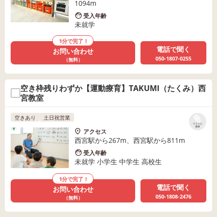
1094m
受入年齢
未就学
1分で完了！
電話で聞く
お問い合わせ
050-1807-0255
（無料）
空き枠残りわずか【運動療育】TAKUMI（たくみ）西
宮教室
空きあり
土日祝営業
リストに
保存
アクセス
西宮駅から267m、西宮駅から811m
受入年齢
未就学 小学生 中学生 高校生
1分で完了！
電話で聞く
お問い合わせ
050-1808-2476
（無料）