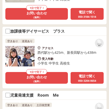
1分で完了！
電話で聞く
お問い合わせ
050-3184-1514
（無料）
放課後等デイサービス プラス
空きあり
送迎あり
リストに
保存
アクセス
西代駅から425m、新長田駅から438m
受入年齢
小学生 中学生 高校生
1分で完了！
電話で聞く
お問い合わせ
050-3204-0654
（無料）
児童発達支援 Room Me
空きあり
送迎あり
土日祝営業
リストに