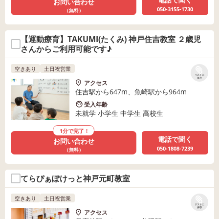
お問い合わせ
050-3155-1730
（無料）
【運動療育】TAKUMI(たくみ) 神戸住吉教室 ２歳児
さんからご利用可能です♪
空きあり
土日祝営業
リストに
保存
アクセス
住吉駅から647m、魚崎駅から964m
受入年齢
未就学 小学生 中学生 高校生
1分で完了！
電話で聞く
お問い合わせ
050-1808-7239
（無料）
てらぴぁぽけっと神戸元町教室
空きあり
土日祝営業
リストに
保存
アクセス