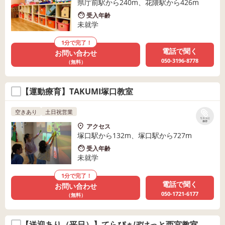
県庁前駅から240m、花隈駅から426m
受入年齢
未就学
1分で完了！
電話で聞く
お問い合わせ
050-3196-8778
（無料）
【運動療育】TAKUMI塚口教室
空きあり
土日祝営業
リストに
保存
アクセス
塚口駅から132m、塚口駅から727m
受入年齢
未就学
1分で完了！
電話で聞く
お問い合わせ
050-1721-6177
（無料）
【送迎あり（平日）】てらぴぁぽけっと西宮教室