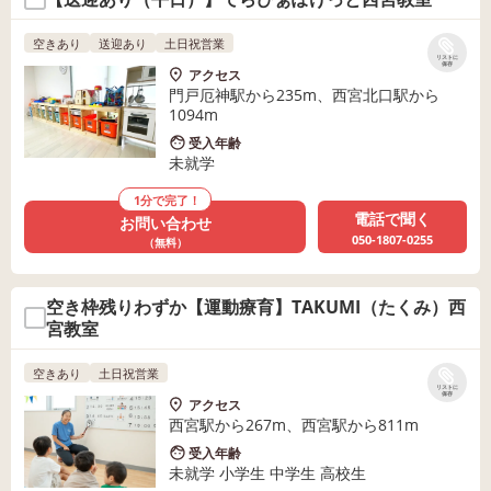
空きあり
送迎あり
土日祝営業
リストに
保存
アクセス
門戸厄神駅から235m、西宮北口駅から
1094m
受入年齢
未就学
1分で完了！
電話で聞く
お問い合わせ
050-1807-0255
（無料）
空き枠残りわずか【運動療育】TAKUMI（たくみ）西
宮教室
空きあり
土日祝営業
リストに
保存
アクセス
西宮駅から267m、西宮駅から811m
受入年齢
未就学 小学生 中学生 高校生