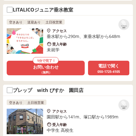
LITALICOジュニア垂水教室
空きあり
送迎あり
土日祝営業
リストに
保存
アクセス
垂水駅から290m、東垂水駅から648m
受入年齢
未就学
1分で完了！
電話で聞く
お問い合わせ
050-1725-4105
（無料）
プレップ with ぴすか 園田店
空きあり
土日祝営業
リストに
保存
アクセス
園田駅から141m、塚口駅から1989m
受入年齢
中学生 高校生