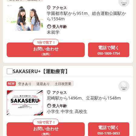
リストに
保存
アクセス
学園都市駅から951m、総合運動公園駅か
ら1594m
受入年齢
未就学
1分で完了！
電話で聞く
お問い合わせ
050-1809-1754
（無料）
SAKASERU+【運動療育】
空きあり
送迎あり
土日祝営業
NEW
リストに
保存
アクセス
尼崎駅から1496m、立花駅から1548m
受入年齢
小学生 中学生 高校生
1分で完了！
電話で聞く
お問い合わせ
050-1785-0853
（無料）