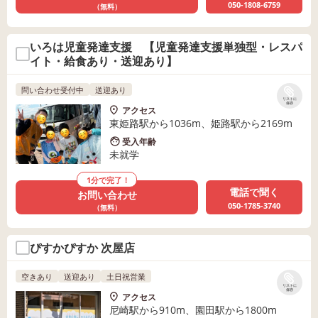
050-1808-6759
（無料）
いろは児童発達支援 【児童発達支援単独型・レスパ
イト・給食あり・送迎あり】
問い合わせ受付中
送迎あり
リストに
保存
アクセス
東姫路駅から1036m、姫路駅から2169m
受入年齢
未就学
1分で完了！
電話で聞く
お問い合わせ
050-1785-3740
（無料）
ぴすかぴすか 次屋店
空きあり
送迎あり
土日祝営業
リストに
保存
アクセス
尼崎駅から910m、園田駅から1800m