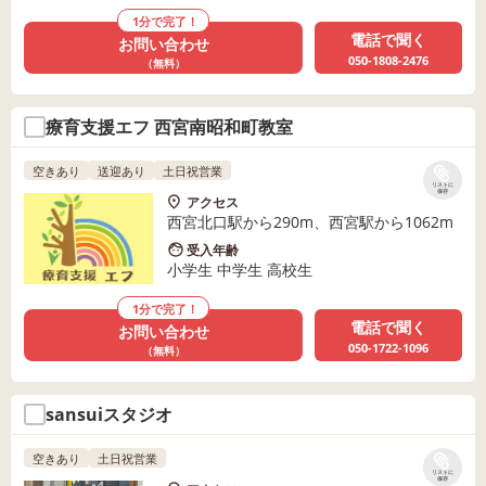
1分で完了！
電話で聞く
お問い合わせ
050-1808-2476
（無料）
療育支援エフ 西宮南昭和町教室
空きあり
送迎あり
土日祝営業
リストに
保存
アクセス
西宮北口駅から290m、西宮駅から1062m
受入年齢
小学生 中学生 高校生
1分で完了！
電話で聞く
お問い合わせ
050-1722-1096
（無料）
sansuiスタジオ
空きあり
土日祝営業
リストに
保存