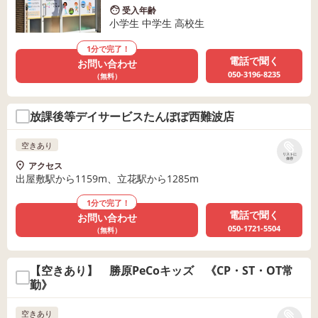
受入年齢
小学生 中学生 高校生
1分で完了！
電話で聞く
お問い合わせ
050-3196-8235
（無料）
放課後等デイサービスたんぽぽ西難波店
空きあり
リストに
保存
アクセス
出屋敷駅から1159m、立花駅から1285m
1分で完了！
電話で聞く
お問い合わせ
050-1721-5504
（無料）
【空きあり】 勝原PeCoキッズ 《CP・ST・OT常
勤》
空きあり