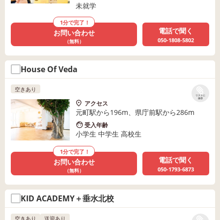
未就学
1分で完了！
電話で聞く
お問い合わせ
050-1808-5802
（無料）
House Of Veda
空きあり
リストに
保存
アクセス
元町駅から196m、県庁前駅から286m
受入年齢
小学生 中学生 高校生
1分で完了！
電話で聞く
お問い合わせ
050-1793-6873
（無料）
KID ACADEMY＋垂水北校
空きあり
送迎あり