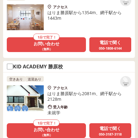
リストに
保存
アクセス
はりま勝原駅から1354m、網干駅から
1443m
1分で完了！
電話で聞く
お問い合わせ
050-1808-6144
（無料）
KID ACADEMY 勝原校
空きあり
送迎あり
リストに
保存
アクセス
はりま勝原駅から2081m、網干駅から
2128m
受入年齢
未就学
1分で完了！
電話で聞く
お問い合わせ
050-3187-3118
（無料）