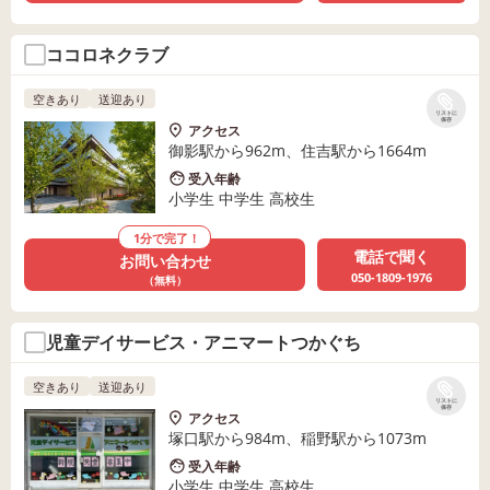
ココロネクラブ
空きあり
送迎あり
リストに
保存
アクセス
御影駅から962m、住吉駅から1664m
受入年齢
小学生 中学生 高校生
1分で完了！
電話で聞く
お問い合わせ
050-1809-1976
（無料）
児童デイサービス・アニマートつかぐち
空きあり
送迎あり
リストに
保存
アクセス
塚口駅から984m、稲野駅から1073m
受入年齢
小学生 中学生 高校生