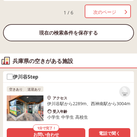
次のページ
1 / 6
現在の検索条件を保存する
兵庫県の空きがある施設
伊川谷Step
空きあり
送迎あり
リストに
保存
アクセス
伊川谷駅から2289m、西神南駅から3004m
受入年齢
小学生 中学生 高校生
1分で完了！
電話で聞く
お問い合わせ