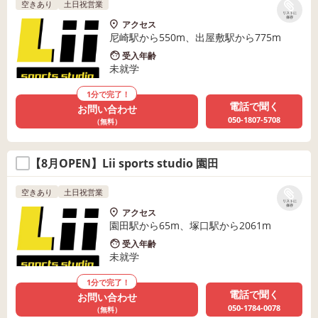
空きあり
土日祝営業
リストに
保存
アクセス
尼崎駅から550m、出屋敷駅から775m
受入年齢
未就学
1分で完了！
電話で聞く
お問い合わせ
050-1807-5708
（無料）
【8月OPEN】Lii sports studio 園田
空きあり
土日祝営業
リストに
保存
アクセス
園田駅から65m、塚口駅から2061m
受入年齢
未就学
1分で完了！
電話で聞く
お問い合わせ
050-1784-0078
（無料）