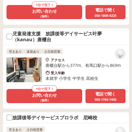
1分で完了！
電話で聞く
お問い合わせ
050-1808-8225
（無料）
児童発達支援 放課後等デイサービス叶夢
（kanau）唐櫃台
空きあり
送迎あり
土日祝営業
リストに
保存
アクセス
唐櫃台駅から377m、有馬口駅から869m
受入年齢
未就学 小学生 中学生 高校生
1分で完了！
電話で聞く
お問い合わせ
050-1784-7450
（無料）
放課後等デイサービスプロラボ 尼崎校
空きあり
土日祝営業