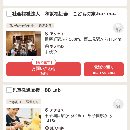
社会福祉法人 和坂福祉会 こどもの家-harima-
問い合わせ受付中
送迎あり
リストに
保存
アクセス
播磨町駅から588m、西二見駅から1194m
受入年齢
未就学
1分で完了！
電話で聞く
お問い合わせ
050-1720-6403
（無料）
児童発達支援 BB Lab
空きあり
送迎あり
リストに
保存
アクセス
甲子園口駅から668m、甲子園駅から
1415m
受入年齢