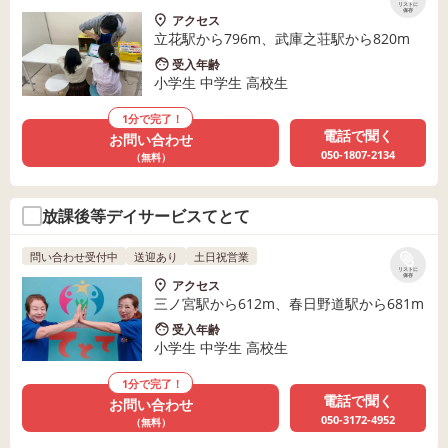
リストに
保存
アクセス
立花駅から796m、武庫之荘駅から820m
受入年齢
小学生 中学生 高校生
1分で完了！
電話で聞く
お問い合わせ
050-1807-2134
（無料）
放課後等デイサービスてとて
問い合わせ受付中
送迎あり
土日祝営業
リストに
保存
アクセス
三ノ宮駅から612m、春日野道駅から681m
受入年齢
小学生 中学生 高校生
1分で完了！
電話で聞く
お問い合わせ
050-3172-4952
（無料）