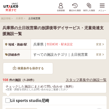
施設情報
>
兵庫県
>
土日祝営業
兵庫県の土日祝営業の放課後等デイサービス・児童発達支
援施設一覧
兵庫県 |
市区町村・駅未設定
変更
地域・路線/駅
すべての施設カテゴリ｜土日祝営業
変更
詳細条件
検索条件を保存する
108
スタッフ募集中の施設一覧
件の施設（1-20件）
チェックした施設にまとめて問い合わせ（無料）
※営業・調査を目的としたお問い合わせはご遠慮ください
Lii sports studio尼崎