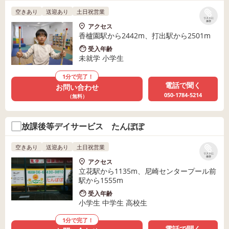
空きあり
送迎あり
土日祝営業
リストに
保存
アクセス
香櫨園駅から2442m、打出駅から2501m
受入年齢
未就学 小学生
1分で完了！
電話で聞く
お問い合わせ
050-1784-5214
（無料）
放課後等デイサービス たんぽぽ
空きあり
送迎あり
土日祝営業
リストに
保存
アクセス
立花駅から1135m、尼崎センタープール前
駅から1555m
受入年齢
小学生 中学生 高校生
1分で完了！
電話で聞く