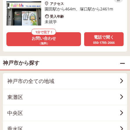
保存
アクセス
園田駅から464m、塚口駅から2461m
受入年齢
未就学
1分で完了！
電話で聞く
お問い合わせ
050-1785-2666
（無料）
神戸市から探す
神戸市の全ての地域
東灘区
中央区
垂水区