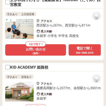
宮教室
空きあり
土日祝営業
リストに
保存
アクセス
西宮駅から267m、西宮駅から811m
受入年齢
未就学 小学生 中学生 高校生
1分で完了！
電話で聞く
お問い合わせ
050-1808-2476
（無料）
KID ACADEMY 姫路校
空きあり
送迎あり
リストに
保存
アクセス
播磨高岡駅から2077m、余部駅から3001m
受入年齢
未就学