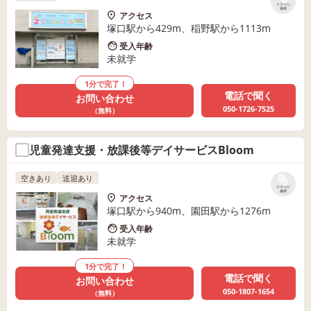
リストに
保存
アクセス
塚口駅から429m、稲野駅から1113m
受入年齢
未就学
1分で完了！
電話で聞く
お問い合わせ
050-1726-7525
（無料）
児童発達支援・放課後等デイサービスBloom
空きあり
送迎あり
リストに
保存
アクセス
塚口駅から940m、園田駅から1276m
受入年齢
未就学
1分で完了！
電話で聞く
お問い合わせ
050-1807-1654
（無料）