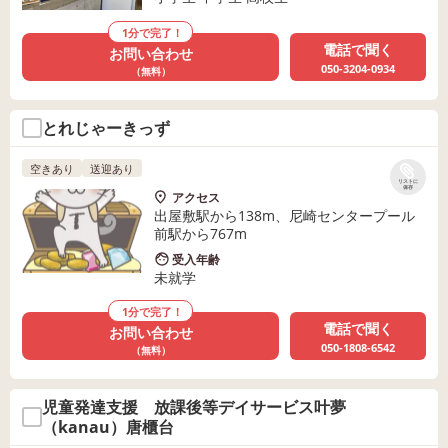
1分で完了！
電話で聞く
お問い合わせ
050-3204-0934
（無料）
とれじゃーきっず
空きあり
送迎あり
リストに
保存
アクセス
出屋敷駅から138m、尼崎センタープール
前駅から767m
受入年齢
未就学
1分で完了！
電話で聞く
お問い合わせ
050-1808-6542
（無料）
児童発達支援 放課後等デイサービス叶夢
（kanau）唐櫃台