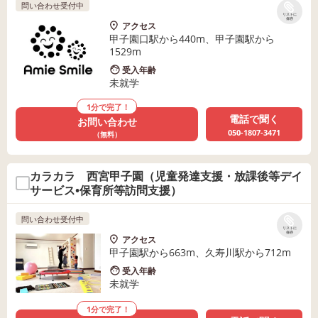
問い合わせ受付中
リストに
保存
アクセス
甲子園口駅から440m、甲子園駅から
1529m
受入年齢
未就学
1分で完了！
電話で聞く
お問い合わせ
050-1807-3471
（無料）
カラカラ 西宮甲子園（児童発達支援・放課後等デイ
サービス•保育所等訪問支援）
問い合わせ受付中
リストに
保存
アクセス
甲子園駅から663m、久寿川駅から712m
受入年齢
未就学
1分で完了！