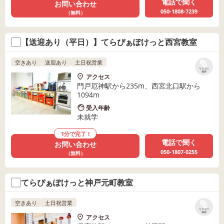
電話で聞く
お問い合わせ
050-1808-7239
（無料）
【送迎あり（平日）】てらぴぁぽけっと西宮教室
空きあり
送迎あり
土日祝営業
リストに
保存
アクセス
門戸厄神駅から235m、西宮北口駅から
1094m
受入年齢
未就学
1分で完了！
電話で聞く
お問い合わせ
050-1807-0255
（無料）
てらぴぁぽけっと神戸元町教室
空きあり
土日祝営業
リストに
保存
アクセス