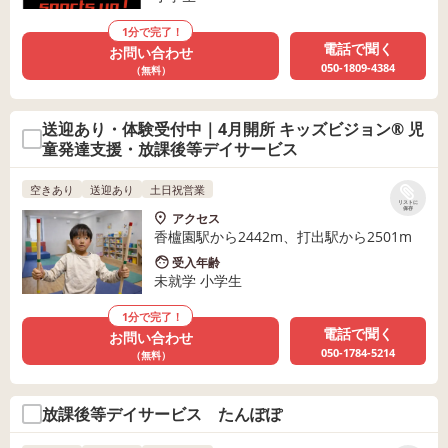
1分で完了！
電話で聞く
お問い合わせ
050-1809-4384
（無料）
送迎あり・体験受付中｜4月開所 キッズビジョン® 児
童発達支援・放課後等デイサービス
空きあり
送迎あり
土日祝営業
リストに
保存
アクセス
香櫨園駅から2442m、打出駅から2501m
受入年齢
未就学 小学生
1分で完了！
電話で聞く
お問い合わせ
050-1784-5214
（無料）
放課後等デイサービス たんぽぽ