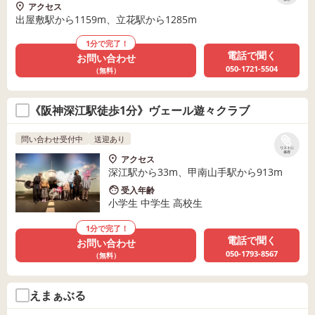
アクセス
出屋敷駅から1159m、立花駅から1285m
1分で完了！
電話で聞く
お問い合わせ
050-1721-5504
（無料）
《阪神深江駅徒歩1分》ヴェール遊々クラブ
問い合わせ受付中
送迎あり
リストに
保存
アクセス
深江駅から33m、甲南山手駅から913m
受入年齢
小学生 中学生 高校生
1分で完了！
電話で聞く
お問い合わせ
050-1793-8567
（無料）
えまぁぶる