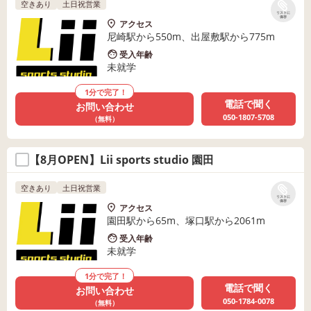
空きあり
土日祝営業
リストに
保存
アクセス
尼崎駅から550m、出屋敷駅から775m
受入年齢
未就学
1分で完了！
電話で聞く
お問い合わせ
050-1807-5708
（無料）
【8月OPEN】Lii sports studio 園田
空きあり
土日祝営業
リストに
保存
アクセス
園田駅から65m、塚口駅から2061m
受入年齢
未就学
1分で完了！
電話で聞く
お問い合わせ
050-1784-0078
（無料）