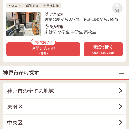
空きあり
送迎あり
土日祝営業
リストに
保存
アクセス
唐櫃台駅から377m、有馬口駅から869m
受入年齢
未就学 小学生 中学生 高校生
1分で完了！
電話で聞く
お問い合わせ
050-1784-7450
（無料）
神戸市から探す
神戸市の全ての地域
東灘区
中央区