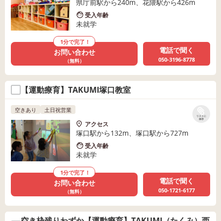
県庁前駅から240m、花隈駅から426m
受入年齢
未就学
1分で完了！
電話で聞く
お問い合わせ
050-3196-8778
（無料）
【運動療育】TAKUMI塚口教室
空きあり
土日祝営業
リストに
保存
アクセス
塚口駅から132m、塚口駅から727m
受入年齢
未就学
1分で完了！
電話で聞く
お問い合わせ
050-1721-6177
（無料）
空き枠残りわずか【運動療育】TAKUMI（たくみ）西