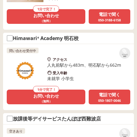
1分で完了！
電話で聞く
お問い合わせ
050-3188-6158
（無料）
Himawari⁺ Academy 明石校
問い合わせ受付中
リストに
保存
アクセス
人丸前駅から483m、明石駅から662m
受入年齢
未就学 小学生
1分で完了！
電話で聞く
お問い合わせ
050-1807-0046
（無料）
放課後等デイサービスたんぽぽ西難波店
空きあり
リストに
保存