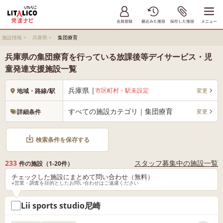
施設情報
>
兵庫県
>
集団療育
兵庫県の集団療育を行っている放課後等デイサービス・児
童発達支援施設一覧
兵庫県 |
市区町村・駅未設定
変更
地域・路線/駅
すべての施設カテゴリ｜集団療育
変更
詳細条件
検索条件を保存する
233
スタッフ募集中の施設一覧
件の施設（1-20件）
チェックした施設にまとめて問い合わせ（無料）
※営業・調査を目的としたお問い合わせはご遠慮ください
Lii sports studio尼崎