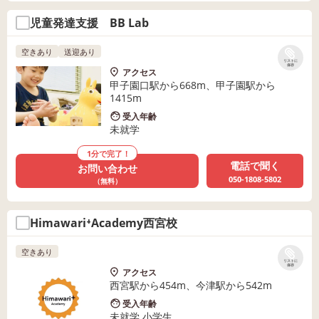
児童発達支援 BB Lab
空きあり
送迎あり
リストに
保存
アクセス
甲子園口駅から668m、甲子園駅から
1415m
受入年齢
未就学
1分で完了！
電話で聞く
お問い合わせ
050-1808-5802
（無料）
Himawari⁺Academy西宮校
空きあり
リストに
保存
アクセス
西宮駅から454m、今津駅から542m
受入年齢
未就学 小学生