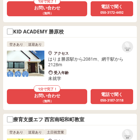
1分で完了！
電話で聞く
お問い合わせ
050-3172-4492
（無料）
KID ACADEMY 勝原校
空きあり
送迎あり
リストに
保存
アクセス
はりま勝原駅から2081m、網干駅から
2128m
受入年齢
未就学
1分で完了！
電話で聞く
お問い合わせ
050-3187-3118
（無料）
療育支援エフ 西宮南昭和町教室
空きあり
送迎あり
土日祝営業
リストに
保存