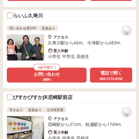
らいふ久寿川
問い合わせ受付中
送迎あり
リストに
保存
アクセス
久寿川駅から66m、今津駅から683m
受入年齢
小学生 中学生 高校生
1分で完了！
電話で聞く
お問い合わせ
050-3173-8742
（無料）
ぴすかぴすかJR尼崎駅前店
空きあり
送迎あり
土日祝営業
リストに
保存
アクセス
尼崎駅から372m、杭瀬駅から1749m
受入年齢
小学生 中学生 高校生