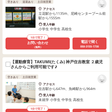
空きあり
送迎あり
土日祝営業
リストに
保存
アクセス
立花駅から1135m、尼崎センタープール前
駅から1555m
受入年齢
小学生 中学生 高校生
1分で完了！
電話で聞く
お問い合わせ
050-3155-1730
（無料）
【運動療育】TAKUMI(たくみ) 神戸住吉教室 ２歳児
さんからご利用可能です♪
空きあり
土日祝営業
リストに
保存
アクセス
住吉駅から647m、魚崎駅から964m
受入年齢
未就学 小学生 中学生 高校生
1分で完了！