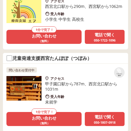
アクセス
西宮北口駅から290m、西宮駅から1062m
受入年齢
小学生 中学生 高校生
1分で完了！
電話で聞く
お問い合わせ
050-1722-1096
（無料）
児童発達支援西宮たんぽぽ（つぼみ）
問い合わせ受付中
リストに
保存
アクセス
甲子園口駅から787m、西宮北口駅から
1031m
受入年齢
未就学
1分で完了！
電話で聞く
お問い合わせ
050-1807-0918
（無料）