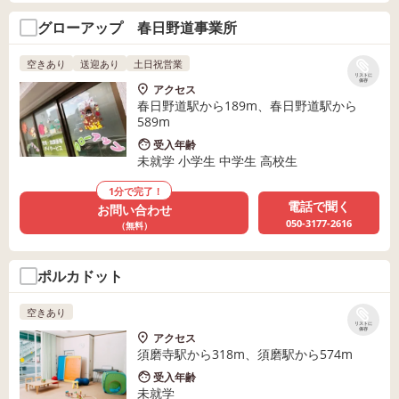
グローアップ 春日野道事業所
空きあり
送迎あり
土日祝営業
リストに
保存
アクセス
春日野道駅から189m、春日野道駅から
589m
受入年齢
未就学 小学生 中学生 高校生
1分で完了！
電話で聞く
お問い合わせ
050-3177-2616
（無料）
ポルカドット
空きあり
リストに
保存
アクセス
須磨寺駅から318m、須磨駅から574m
受入年齢
未就学