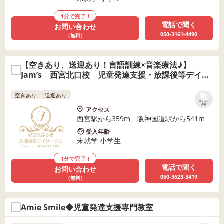
1分で完了！
電話で聞く
お問い合わせ
050-3161-4490
（無料）
【空きあり、送迎あり！言語訓練×音楽療法♪】
Jam’s 西宮北口校 児童発達支援・放課後等デイサ
ービス
空きあり
送迎あり
リストに
保存
アクセス
西宮駅から359m、阪神国道駅から541m
受入年齢
未就学 小学生
1分で完了！
電話で聞く
お問い合わせ
050-3623-3419
（無料）
Amie Smile◆児童発達支援専門教室