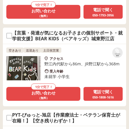
1分で完了！
電話で聞く
お問い合わせ
050-1793-3956
（無料）
【言葉・発達が気になるお子さまの個別サポート・就
学前支援】BEAR KIDS（ベアキッズ）城東野江店
空きあり
送迎あり
土日祝営業
リストに
保存
アクセス
野江内代駅から86m、JR野江駅から368m
受入年齢
未就学 小学生
1分で完了！
電話で聞く
お問い合わせ
050-1808-1616
（無料）
PYT-ぴゅっと-旭店【作業療法士・ベテラン保育士が
在籍！】【空き残りわずか！】