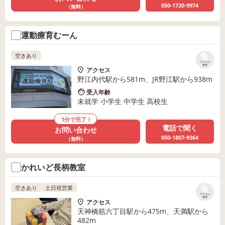
050-1720-9974
（無料）
運動療育むーん
空きあり
リストに
保存
アクセス
野江内代駅から581m、JR野江駅から938m
受入年齢
未就学 小学生 中学生 高校生
1分で完了！
電話で聞く
お問い合わせ
050-1807-9364
（無料）
かれいど長柄教室
空きあり
土日祝営業
リストに
保存
アクセス
天神橋筋六丁目駅から475m、天満駅から
482m