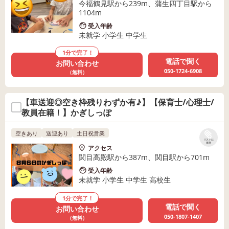
今福鶴見駅から239m、蒲生四丁目駅から
1104m
受入年齢
未就学 小学生 中学生
1分で完了！
電話で聞く
お問い合わせ
050-1724-6908
（無料）
【車送迎◎空き枠残りわずか有♪】【保育士/心理士/
教員在籍！】かぎしっぽ
空きあり
送迎あり
土日祝営業
リストに
保存
アクセス
関目高殿駅から387m、関目駅から701m
受入年齢
未就学 小学生 中学生 高校生
1分で完了！
電話で聞く
お問い合わせ
050-1807-1407
（無料）