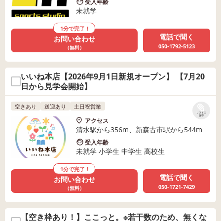
受入年齢
未就学
1分で完了！
電話で聞く
お問い合わせ
050-1792-5123
（無料）
いいね本店【2026年9月1日新規オープン】 【7月20
日から見学会開始】
空きあり
送迎あり
土日祝営業
リストに
保存
アクセス
清水駅から356m、新森古市駅から544m
受入年齢
未就学 小学生 中学生 高校生
1分で完了！
電話で聞く
お問い合わせ
050-1721-7429
（無料）
【空き枠あり！】ここっと。※若干数のため、無くな