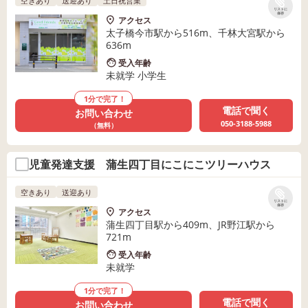
空きあり
送迎あり
土日祝営業
リストに
保存
アクセス
太子橋今市駅から516m、千林大宮駅から
636m
受入年齢
未就学 小学生
1分で完了！
電話で聞く
お問い合わせ
050-3188-5988
（無料）
児童発達支援 蒲生四丁目にこにこツリーハウス
空きあり
送迎あり
リストに
保存
アクセス
蒲生四丁目駅から409m、JR野江駅から
721m
受入年齢
未就学
1分で完了！
電話で聞く
お問い合わせ