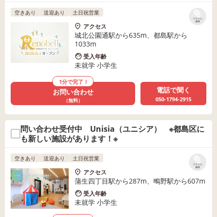
空きあり
送迎あり
土日祝営業
リストに
保存
アクセス
城北公園通駅から635m、都島駅から
1033m
受入年齢
未就学 小学生
1分で完了！
電話で聞く
お問い合わせ
050-1794-2915
（無料）
問い合わせ受付中 Unisia（ユニシア） ※都島区に
も新しい施設があります！※
空きあり
送迎あり
土日祝営業
リストに
保存
アクセス
蒲生四丁目駅から287m、鴫野駅から607m
受入年齢
未就学 小学生