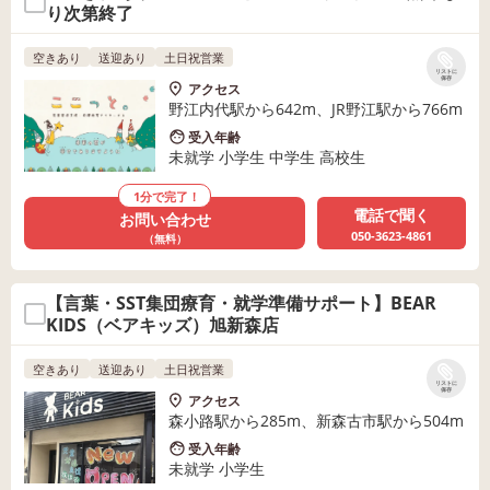
り次第終了
空きあり
送迎あり
土日祝営業
リストに
保存
アクセス
野江内代駅から642m、JR野江駅から766m
受入年齢
未就学 小学生 中学生 高校生
1分で完了！
電話で聞く
お問い合わせ
050-3623-4861
（無料）
【言葉・SST集団療育・就学準備サポート】BEAR
KIDS（ベアキッズ）旭新森店
空きあり
送迎あり
土日祝営業
リストに
保存
アクセス
森小路駅から285m、新森古市駅から504m
受入年齢
未就学 小学生