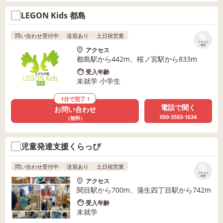
LEGON Kids 都島
問い合わせ受付中
送迎あり
土日祝営業
リストに
保存
アクセス
都島駅から442m、桜ノ宮駅から833m
受入年齢
未就学 小学生
1分で完了！
電話で聞く
お問い合わせ
050-3503-1634
（無料）
児童発達支援くらっぴ
問い合わせ受付中
送迎あり
土日祝営業
リストに
保存
アクセス
関目駅から700m、蒲生四丁目駅から742m
受入年齢
未就学