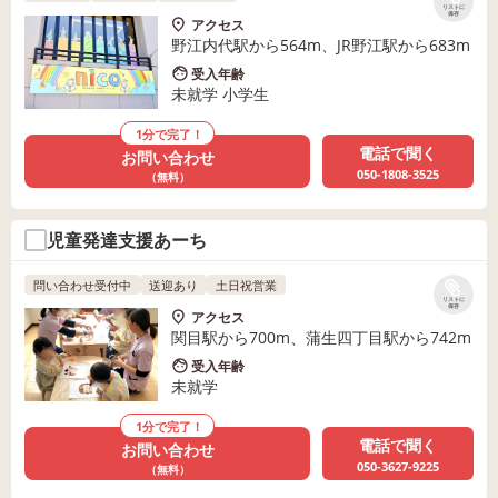
リストに
保存
アクセス
野江内代駅から564m、JR野江駅から683m
受入年齢
未就学 小学生
1分で完了！
電話で聞く
お問い合わせ
050-1808-3525
（無料）
児童発達支援あーち
問い合わせ受付中
送迎あり
土日祝営業
リストに
保存
アクセス
関目駅から700m、蒲生四丁目駅から742m
受入年齢
未就学
1分で完了！
電話で聞く
お問い合わせ
050-3627-9225
（無料）