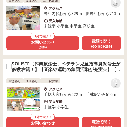
空きあり
送迎あり
土日祝営業
リストに
保存
アクセス
野江内代駅から529m、JR野江駅から713m
受入年齢
未就学 小学生 中学生 高校生
1分で完了！
電話で聞く
お問い合わせ
050-1808-2894
（無料）
SOLISTE【作業療法士、ベテラン児童指導員保育士が
多数在籍！】【音楽や運動の集団活動が充実☆】【残
席わずかです★】
空きあり
送迎あり
土日祝営業
リストに
保存
アクセス
千林大宮駅から422m、千林駅から616m
受入年齢
未就学 小学生
1分で完了！
電話で聞く
お問い合わせ