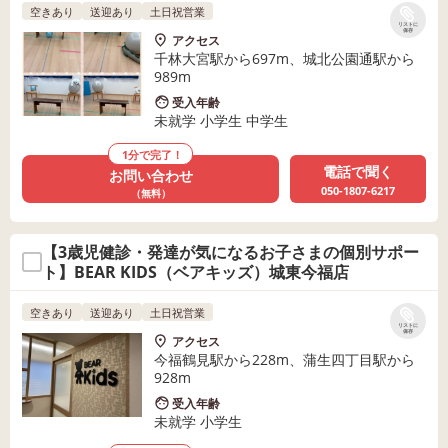
空きあり
送迎あり
土日祝営業
リストに
保存
アクセス
千林大宮駅から697m、城北公園通駅から
989m
受入年齢
未就学 小学生 中学生
1分で完了！
電話で聞く
お問い合わせ
050-1807-6217
（無料）
【3歳児健診・発達が気になるお子さまの個別サポー
ト】BEAR KIDS（ベアキッズ）城東今福店
空きあり
送迎あり
土日祝営業
リストに
保存
アクセス
今福鶴見駅から228m、蒲生四丁目駅から
928m
受入年齢
未就学 小学生