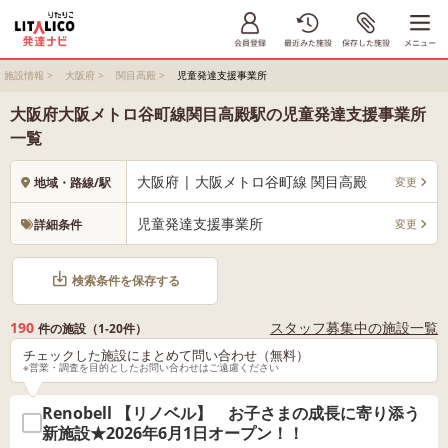
施設情報
>
大阪府
>
関目高殿
>
児童発達支援事業所
大阪府大阪メトロ谷町線関目高殿駅の児童発達支援事業所
一覧
大阪府 | 大阪メトロ谷町線 関目高殿
変更
地域・路線/駅
児童発達支援事業所
変更
詳細条件
検索条件を保存する
190
スタッフ募集中の施設一覧
件の施設（1-20件）
チェックした施設にまとめて問い合わせ（無料）
※営業・調査を目的としたお問い合わせはご遠慮ください
Renobell 【リノベル】 お子さまの成長に寄り添う
新施設★2026年6月1日オープン！！