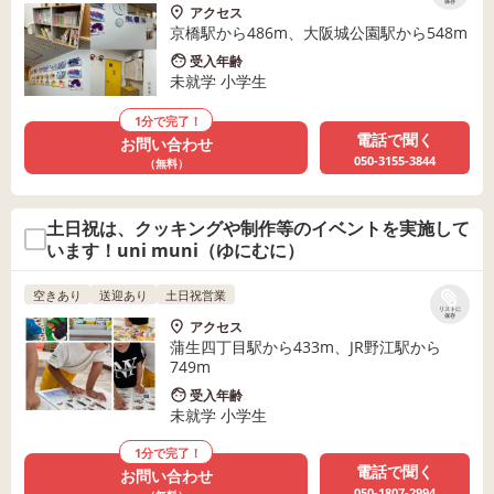
保存
アクセス
京橋駅から486m、大阪城公園駅から548m
受入年齢
未就学 小学生
1分で完了！
電話で聞く
お問い合わせ
050-3155-3844
（無料）
土日祝は、クッキングや制作等のイベントを実施して
います！uni muni（ゆにむに）
空きあり
送迎あり
土日祝営業
リストに
保存
アクセス
蒲生四丁目駅から433m、JR野江駅から
749m
受入年齢
未就学 小学生
1分で完了！
電話で聞く
お問い合わせ
050-1807-2994