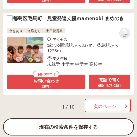
（無料）
都島区毛馬町 児童発達支援mamenoki-まめのき-
空きあり
送迎あり
土日祝営業
リストに
保存
アクセス
城北公園通駅から837m、柴島駅から
1228m
受入年齢
未就学 小学生 中学生 高校生
1分で完了！
電話で聞く
お問い合わせ
050-1807-0381
（無料）
次のページ
1 / 10
現在の検索条件を保存する