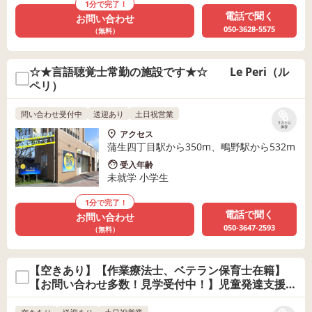
1分で完了！
電話で聞く
お問い合わせ
050-3628-5575
（無料）
☆★言語聴覚士常勤の施設です★☆ Le Peri（ル
ペリ）
問い合わせ受付中
送迎あり
土日祝営業
リストに
保存
アクセス
蒲生四丁目駅から350m、鴫野駅から532m
受入年齢
未就学 小学生
1分で完了！
電話で聞く
お問い合わせ
050-3647-2593
（無料）
【空きあり】【作業療法士、ベテラン保育士在籍】
【お問い合わせ多数！見学受付中！】児童発達支援
Ｐｅｒｃｈ〜パーチ〜