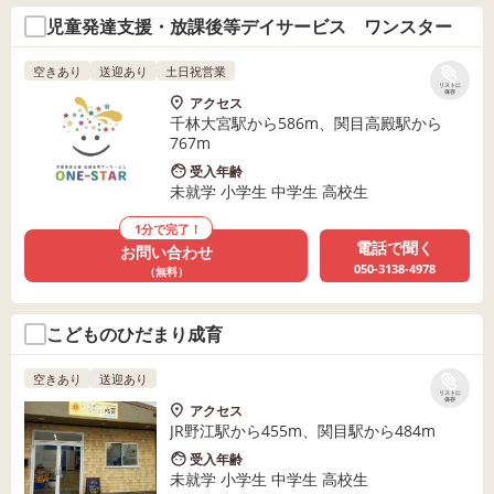
児童発達支援・放課後等デイサービス ワンスター
空きあり
送迎あり
土日祝営業
リストに
保存
アクセス
千林大宮駅から586m、関目高殿駅から
767m
受入年齢
未就学 小学生 中学生 高校生
1分で完了！
電話で聞く
お問い合わせ
050-3138-4978
（無料）
こどものひだまり成育
空きあり
送迎あり
リストに
保存
アクセス
JR野江駅から455m、関目駅から484m
受入年齢
未就学 小学生 中学生 高校生