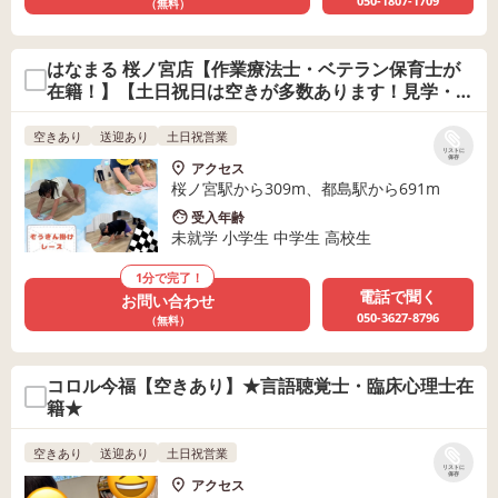
050-1807-1709
（無料）
はなまる 桜ノ宮店【作業療法士・ベテラン保育士が
在籍！】【土日祝日は空きが多数あります！見学・体
験受付中♪】
空きあり
送迎あり
土日祝営業
リストに
保存
アクセス
桜ノ宮駅から309m、都島駅から691m
受入年齢
未就学 小学生 中学生 高校生
1分で完了！
電話で聞く
お問い合わせ
050-3627-8796
（無料）
コロル今福【空きあり】★言語聴覚士・臨床心理士在
籍★
空きあり
送迎あり
土日祝営業
リストに
保存
アクセス