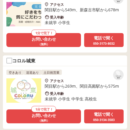
保存
アクセス
関目駅から549m、新森古市駅から678m
受入年齢
未就学 小学生
1分で完了！
電話で聞く
お問い合わせ
050-3173-8032
（無料）
コロル城東
空きあり
送迎あり
土日祝営業
リストに
保存
アクセス
関目駅から269m、関目高殿駅から575m
受入年齢
未就学 小学生 中学生 高校生
1分で完了！
電話で聞く
お問い合わせ
050-3134-3583
（無料）