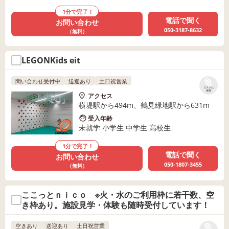
1分で完了！
電話で聞く
お問い合わせ
050-3187-8632
（無料）
LEGONKids eit
問い合わせ受付中
送迎あり
土日祝営業
リストに
保存
アクセス
横堤駅から494m、鶴見緑地駅から631m
受入年齢
未就学 小学生 中学生 高校生
1分で完了！
電話で聞く
お問い合わせ
050-1807-3455
（無料）
ここっとｎｉｃｏ ※火・水のご利用枠に若干数、空
き枠あり。施設見学・体験も随時受付しています！
空きあり
送迎あり
土日祝営業