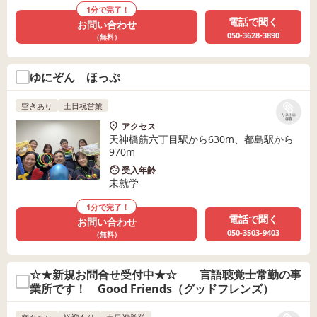
1分で完了！
電話で聞く
お問い合わせ
050-3628-3890
（無料）
ゆにぞん ほっぷ
空きあり
土日祝営業
リストに
保存
アクセス
天神橋筋六丁目駅から630m、都島駅から
970m
受入年齢
未就学
1分で完了！
電話で聞く
お問い合わせ
050-3503-9403
（無料）
☆★新規お問合せ受付中★☆ 言語聴覚士常勤の事
業所です！ Good Friends（グッドフレンズ）