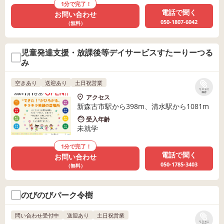
1分で完了！
電話で聞く
お問い合わせ
050-1807-6042
（無料）
児童発達支援・放課後等デイサービスすたーりーつる
み
空きあり
送迎あり
土日祝営業
リストに
保存
アクセス
新森古市駅から398m、清水駅から1081m
受入年齢
未就学
1分で完了！
電話で聞く
お問い合わせ
050-1785-3403
（無料）
のびのびパーク令樹
問い合わせ受付中
送迎あり
土日祝営業
リストに