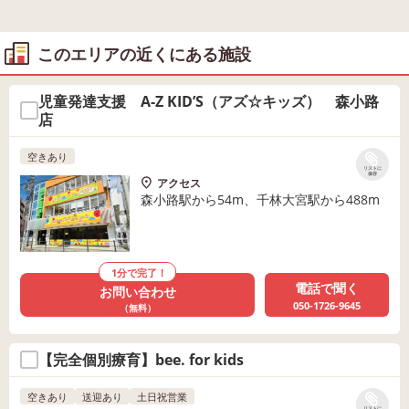
このエリアの近くにある施設
児童発達支援 A-Z KID’S（アズ☆キッズ） 森小路
店
空きあり
リストに
保存
アクセス
森小路駅から54m、千林大宮駅から488m
1分で完了！
電話で聞く
お問い合わせ
050-1726-9645
（無料）
【完全個別療育】bee. for kids
空きあり
送迎あり
土日祝営業
リストに