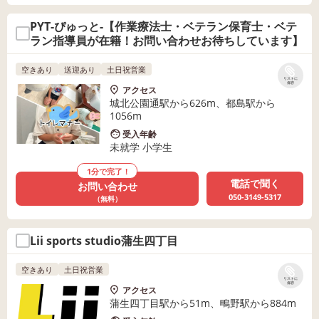
PYT-ぴゅっと-【作業療法士・ベテラン保育士・ベテ
ラン指導員が在籍！お問い合わせお待ちしています】
空きあり
送迎あり
土日祝営業
リストに
保存
アクセス
城北公園通駅から626m、都島駅から
1056m
受入年齢
未就学 小学生
1分で完了！
電話で聞く
お問い合わせ
050-3149-5317
（無料）
Lii sports studio蒲生四丁目
空きあり
土日祝営業
リストに
保存
アクセス
蒲生四丁目駅から51m、鴫野駅から884m