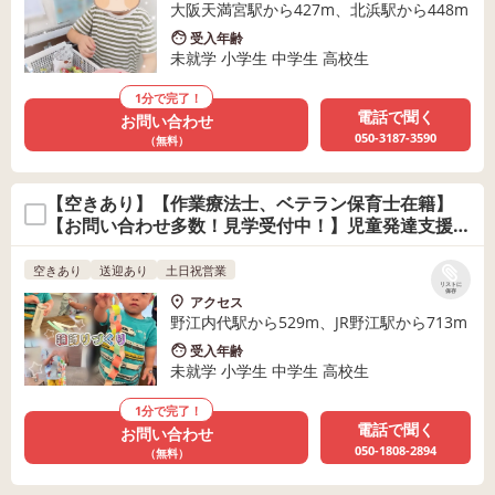
大阪天満宮駅から427m、北浜駅から448m
受入年齢
未就学 小学生 中学生 高校生
1分で完了！
電話で聞く
お問い合わせ
050-3187-3590
（無料）
【空きあり】【作業療法士、ベテラン保育士在籍】
【お問い合わせ多数！見学受付中！】児童発達支援
Ｐｅｒｃｈ〜パーチ〜
空きあり
送迎あり
土日祝営業
リストに
保存
アクセス
野江内代駅から529m、JR野江駅から713m
受入年齢
未就学 小学生 中学生 高校生
1分で完了！
電話で聞く
お問い合わせ
050-1808-2894
（無料）