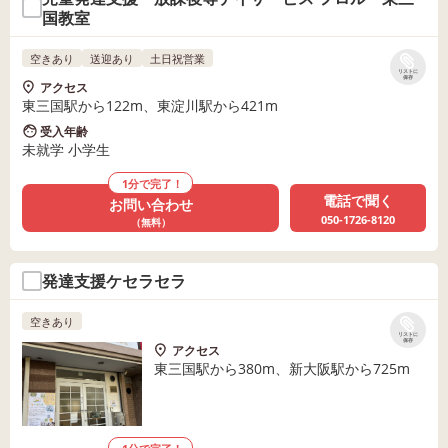
国教室
空きあり
送迎あり
土日祝営業
リストに
保存
アクセス
東三国駅から122m、東淀川駅から421m
受入年齢
未就学 小学生
1分で完了！
電話で聞く
お問い合わせ
050-1726-8120
（無料）
発達支援ケセラセラ
空きあり
リストに
保存
アクセス
東三国駅から380m、新大阪駅から725m