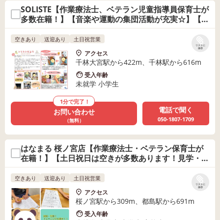
SOLISTE【作業療法士、ベテラン児童指導員保育士が
多数在籍！】【音楽や運動の集団活動が充実☆】【残
席わずかです★】
空きあり
送迎あり
土日祝営業
リストに
保存
アクセス
千林大宮駅から422m、千林駅から616m
受入年齢
未就学 小学生
1分で完了！
電話で聞く
お問い合わせ
050-1807-1709
（無料）
はなまる 桜ノ宮店【作業療法士・ベテラン保育士が
在籍！】【土日祝日は空きが多数あります！見学・体
験受付中♪】
空きあり
送迎あり
土日祝営業
リストに
保存
アクセス
桜ノ宮駅から309m、都島駅から691m
受入年齢