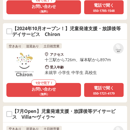
1分で完了！
電話で聞く
お問い合わせ
050-1785-1548
（無料）
【2024年10月オープン！】児童発達支援・放課後等
デイサービス Chiron
空きあり
送迎あり
土日祝営業
リストに
保存
アクセス
十三駅から726m、塚本駅から897m
受入年齢
未就学 小学生 中学生 高校生
1分で完了！
電話で聞く
お問い合わせ
050-1721-4179
（無料）
【7月Open】児童発達支援・放課後等デイサービ
ス Villa〜ヴィラ〜
空きあり
送迎あり
土日祝営業