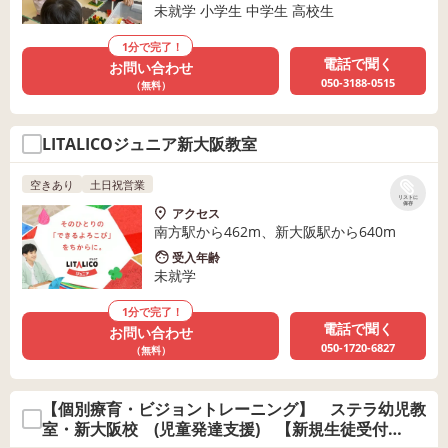
未就学 小学生 中学生 高校生
1分で完了！
電話で聞く
お問い合わせ
050-3188-0515
（無料）
LITALICOジュニア新大阪教室
空きあり
土日祝営業
リストに
保存
アクセス
南方駅から462m、新大阪駅から640m
受入年齢
未就学
1分で完了！
電話で聞く
お問い合わせ
050-1720-6827
（無料）
【個別療育・ビジョントレーニング】 ステラ幼児教
室・新大阪校 (児童発達支援) 【新規生徒受付