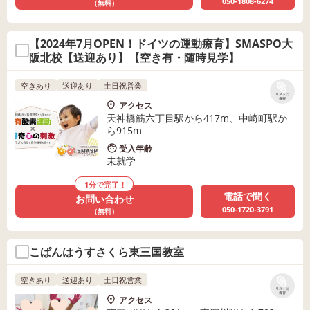
050-1808-6274
（無料）
【2024年7月OPEN！ドイツの運動療育】SMASPO大
阪北校【送迎あり】【空き有・随時見学】
空きあり
送迎あり
土日祝営業
リストに
保存
アクセス
天神橋筋六丁目駅から417m、中崎町駅か
ら915m
受入年齢
未就学
1分で完了！
電話で聞く
お問い合わせ
050-1720-3791
（無料）
こぱんはうすさくら東三国教室
空きあり
送迎あり
土日祝営業
リストに
保存
アクセス