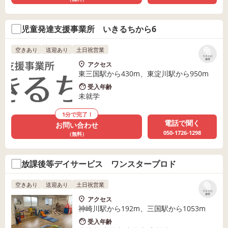
児童発達支援事業所 いきるちから6
空きあり
送迎あり
土日祝営業
リストに
保存
アクセス
東三国駅から430m、東淀川駅から950m
受入年齢
未就学
1分で完了！
電話で聞く
お問い合わせ
050-1726-1298
（無料）
放課後等デイサービス ワンスタープロド
空きあり
送迎あり
土日祝営業
リストに
保存
アクセス
神崎川駅から192m、三国駅から1053m
受入年齢