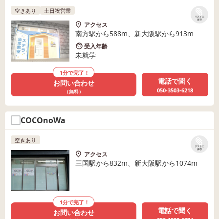
中！】
空きあり
土日祝営業
リストに
保存
アクセス
南方駅から588m、新大阪駅から913m
受入年齢
未就学
1分で完了！
電話で聞く
お問い合わせ
050-3503-6218
（無料）
COCOnoWa
空きあり
リストに
保存
アクセス
三国駅から832m、新大阪駅から1074m
1分で完了！
電話で聞く
お問い合わせ