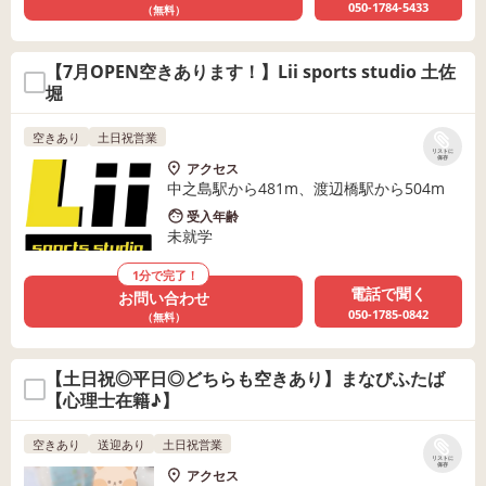
050-1784-5433
（無料）
【7月OPEN空きあります！】Lii sports studio 土佐
堀
空きあり
土日祝営業
リストに
保存
アクセス
中之島駅から481m、渡辺橋駅から504m
受入年齢
未就学
1分で完了！
電話で聞く
お問い合わせ
050-1785-0842
（無料）
【土日祝◎平日◎どちらも空きあり】まなびふたば
【心理士在籍♪】
空きあり
送迎あり
土日祝営業
リストに
保存
アクセス