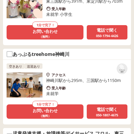
東三国駅から391m、東淀川駅から703m
受入年齢
未就学 小学生
1分で完了！
電話で聞く
お問い合わせ
050-1794-4426
（無料）
あっぷるtreehome神崎川
空きあり
送迎あり
リストに
保存
アクセス
神崎川駅から295m、三国駅から1150m
受入年齢
未就学
1分で完了！
電話で聞く
お問い合わせ
050-1807-4675
（無料）
児童発達支援・放課後等デイサービス フロル 東三