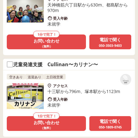
天神橋筋六丁目駅から630m、都島駅から
970m
受入年齢
未就学
1分で完了！
電話で聞く
お問い合わせ
050-3503-9403
（無料）
児童発達支援 Cullinan〜カリナン〜
空きあり
送迎あり
土日祝営業
リストに
保存
アクセス
十三駅から796m、塚本駅から1123m
受入年齢
未就学
1分で完了！
電話で聞く
お問い合わせ
050-1809-0745
（無料）