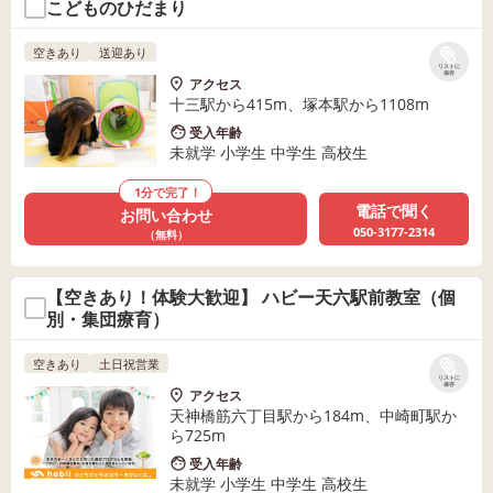
こどものひだまり
空きあり
送迎あり
リストに
保存
アクセス
十三駅から415m、塚本駅から1108m
受入年齢
未就学 小学生 中学生 高校生
1分で完了！
電話で聞く
お問い合わせ
050-3177-2314
（無料）
【空きあり！体験大歓迎】 ハビー天六駅前教室（個
別・集団療育）
空きあり
土日祝営業
リストに
保存
アクセス
天神橋筋六丁目駅から184m、中崎町駅か
ら725m
受入年齢
未就学 小学生 中学生 高校生