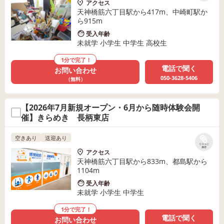
アクセス
天神橋筋六丁目駅から417m、中崎町駅か
ら915m
受入年齢
未就学 小学生 中学生 高校生
1分で完了！
電話で聞く
お問い合わせ
050-3628-5406
（無料）
【2026年7月新規オープン・6月から随時体験会開
催】きらめき 長柄東店
空きあり
送迎あり
リストに
保存
アクセス
天神橋筋六丁目駅から833m、都島駅から
1104m
受入年齢
未就学 小学生 中学生
1分で完了！
電話で聞く
お問い合わせ