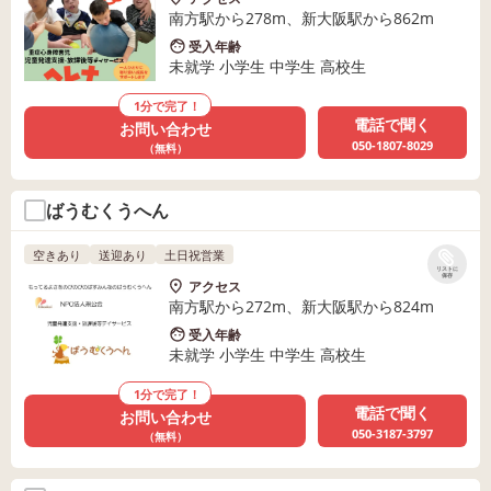
南方駅から278m、新大阪駅から862m
受入年齢
未就学 小学生 中学生 高校生
1分で完了！
電話で聞く
お問い合わせ
050-1807-8029
（無料）
ばうむくうへん
空きあり
送迎あり
土日祝営業
リストに
保存
アクセス
南方駅から272m、新大阪駅から824m
受入年齢
未就学 小学生 中学生 高校生
1分で完了！
電話で聞く
お問い合わせ
050-3187-3797
（無料）