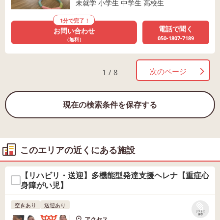
未就学 小学生 中学生 高校生
1分で完了！
電話で聞く
お問い合わせ
050-1807-7189
（無料）
次のページ
1 / 8
現在の検索条件を保存する
このエリアの近くにある施設
【リハビリ・送迎】多機能型発達支援ヘレナ【重症心
身障がい児】
空きあり
送迎あり
リストに
保存
アクセス