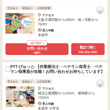
PETIT
空きあり
送迎あり
土日祝営業
リストに
保存
アクセス
大阪天満宮駅から480m、桜ノ宮駅から
760m
受入年齢
未就学
1分で完了！
電話で聞く
お問い合わせ
050-3032-3956
（無料）
PYT-ぴゅっと-【作業療法士・ベテラン保育士・ベテ
ラン指導員が在籍！お問い合わせお待ちしています】
空きあり
送迎あり
土日祝営業
リストに
保存
アクセス
城北公園通駅から626m、都島駅から
1056m
受入年齢
未就学 小学生