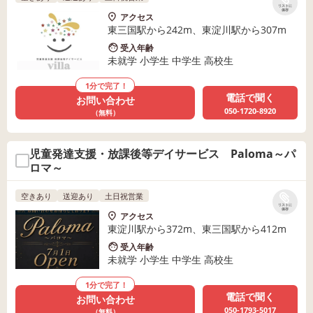
リストに
保存
アクセス
東三国駅から242m、東淀川駅から307m
受入年齢
未就学 小学生 中学生 高校生
1分で完了！
電話で聞く
お問い合わせ
050-1720-8920
（無料）
児童発達支援・放課後等デイサービス Paloma～パ
ロマ～
空きあり
送迎あり
土日祝営業
リストに
保存
アクセス
東淀川駅から372m、東三国駅から412m
受入年齢
未就学 小学生 中学生 高校生
1分で完了！
電話で聞く
お問い合わせ
050-1793-5017
（無料）