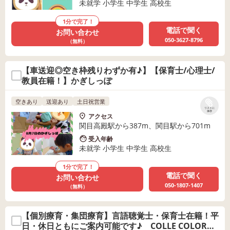
未就学 小学生 中学生 高校生
1分で完了！
電話で聞く
お問い合わせ
050-3627-8796
（無料）
【車送迎◎空き枠残りわずか有♪】【保育士/心理士/
教員在籍！】かぎしっぽ
空きあり
送迎あり
土日祝営業
リストに
保存
アクセス
関目高殿駅から387m、関目駅から701m
受入年齢
未就学 小学生 中学生 高校生
1分で完了！
電話で聞く
お問い合わせ
050-1807-1407
（無料）
【個別療育・集団療育】言語聴覚士・保育士在籍！平
日・休日ともにご案内可能です♪ COLLE COLOR