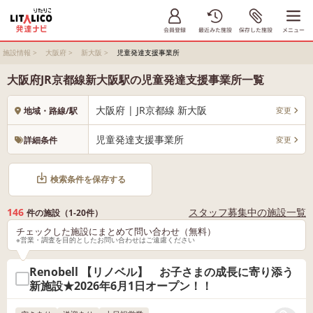
施設情報
>
大阪府
>
新大阪
>
児童発達支援事業所
大阪府JR京都線新大阪駅の児童発達支援事業所一覧
大阪府 | JR京都線 新大阪
変更
地域・路線/駅
児童発達支援事業所
変更
詳細条件
検索条件を保存する
146
スタッフ募集中の施設一覧
件の施設（1-20件）
チェックした施設にまとめて問い合わせ（無料）
※営業・調査を目的としたお問い合わせはご遠慮ください
Renobell 【リノベル】 お子さまの成長に寄り添う
新施設★2026年6月1日オープン！！