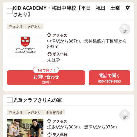
KID ACADEMY + 梅田中津校【平日 祝日 土曜 空
きあり】
空きあり
送迎あり
リストに
保存
アクセス
中津駅から887m、天神橋筋六丁目駅から
893m
受入年齢
未就学
1分で完了！
電話で聞く
お問い合わせ
050-1808-8653
（無料）
児童クラブきりんの家
空きあり
送迎あり
土日祝営業
リストに
保存
アクセス
江坂駅から306m、豊津駅から973m
受入年齢