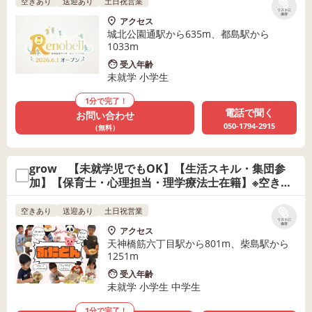
空きあり
送迎あり
土日祝営業
リストに
保存
アクセス
城北公園通駅から635m、都島駅から
1033m
受入年齢
未就学 小学生
1分で完了！
電話で聞く
お問い合わせ
050-1794-2915
（無料）
grow 【未就学児でもOK】【生活スキル・集団参
加】【保育士・心理担当・理学療法士在籍】※空きわ
ずか・曜日相談
空きあり
送迎あり
土日祝営業
リストに
保存
アクセス
天神橋筋六丁目駅から801m、柴島駅から
1251m
受入年齢
未就学 小学生 中学生
1分で完了！