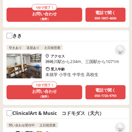
1分で完了！
電話で聞く
お問い合わせ
050-1807-4606
（無料）
きき
空きあり
送迎あり
土日祝営業
リストに
保存
アクセス
神崎川駅から234m、三国駅から1071m
受入年齢
未就学 小学生 中学生 高校生
1分で完了！
電話で聞く
お問い合わせ
050-1726-9793
（無料）
ClinicalArt & Music コドモダス（天六）
問い合わせ受付中
土日祝営業
リストに
保存