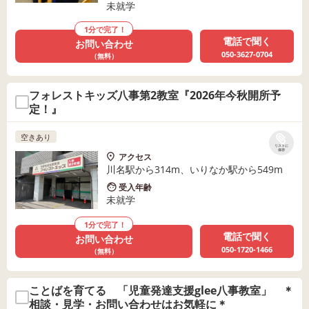
未就学
1分で完了！
電話で聞く
お問い合わせ
050-3627-0704
（無料）
フォレストキッズ八事第2教室『2026年今秋開所予
定！』
空きあり
リストに
保存
アクセス
川名駅から314m、いりなか駅から549m
受入年齢
未就学
1分で完了！
電話で聞く
お問い合わせ
050-1720-1466
（無料）
ことばを育てる 「児童発達支援glee八事教室」 ＊
相談・見学・お問い合わせはお気軽に＊