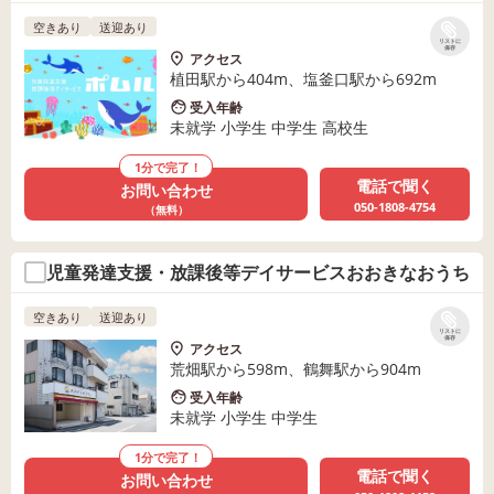
空きあり
送迎あり
リストに
保存
アクセス
植田駅から404m、塩釜口駅から692m
受入年齢
未就学 小学生 中学生 高校生
1分で完了！
電話で聞く
お問い合わせ
050-1808-4754
（無料）
児童発達支援・放課後等デイサービスおおきなおうち
空きあり
送迎あり
リストに
保存
アクセス
荒畑駅から598m、鶴舞駅から904m
受入年齢
未就学 小学生 中学生
1分で完了！
電話で聞く
お問い合わせ