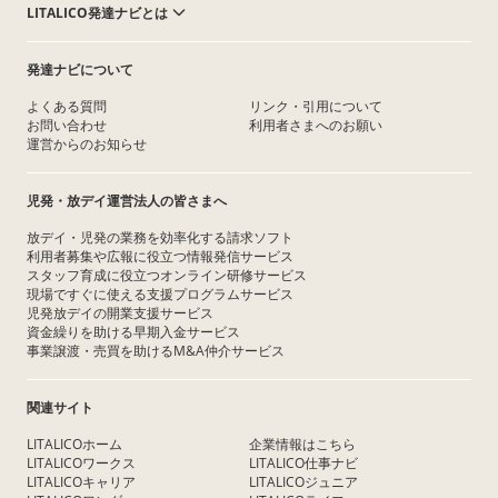
LITALICO発達ナビとは
発達ナビについて
よくある質問
リンク・引用について
お問い合わせ
利用者さまへのお願い
運営からのお知らせ
児発・放デイ運営法人の皆さまへ
放デイ・児発の業務を効率化する請求ソフト
利用者募集や広報に役立つ情報発信サービス
スタッフ育成に役立つオンライン研修サービス
現場ですぐに使える支援プログラムサービス
児発放デイの開業支援サービス
資金繰りを助ける早期入金サービス
事業譲渡・売買を助けるM&A仲介サービス
関連サイト
LITALICOホーム
企業情報はこちら
LITALICOワークス
LITALICO仕事ナビ
LITALICOキャリア
LITALICOジュニア