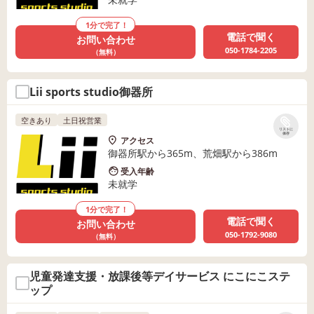
1分で完了！
電話で聞く
お問い合わせ
050-1784-2205
（無料）
Lii sports studio御器所
空きあり
土日祝営業
リストに
保存
アクセス
御器所駅から365m、荒畑駅から386m
受入年齢
未就学
1分で完了！
電話で聞く
お問い合わせ
050-1792-9080
（無料）
児童発達支援・放課後等デイサービス にこにこステ
ップ