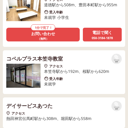
道徳駅から508m、豊田本町駅から955m
受入年齢
未就学 小学生
1分で完了！
電話で聞く
お問い合わせ
050-3184-1878
（無料）
コペルプラス本笠寺教室
リストに
保存
アクセス
本笠寺駅から192m、桜駅から620m
受入年齢
未就学
デイサービスあつた
リストに
保存
アクセス
熱田神宮伝馬町駅から308m、堀田駅から558m