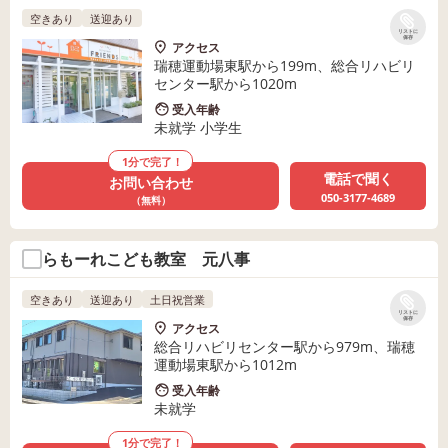
空きあり
送迎あり
リストに
保存
アクセス
瑞穂運動場東駅から199m、総合リハビリ
センター駅から1020m
受入年齢
未就学 小学生
1分で完了！
電話で聞く
お問い合わせ
050-3177-4689
（無料）
らもーれこども教室 元八事
空きあり
送迎あり
土日祝営業
リストに
保存
アクセス
総合リハビリセンター駅から979m、瑞穂
運動場東駅から1012m
受入年齢
未就学
1分で完了！