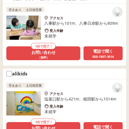
空きあり
土日祝営業
リストに
保存
アクセス
八事駅から101m、八事日赤駅から809m
受入年齢
未就学
1分で完了！
電話で聞く
お問い合わせ
050-1807-3014
（無料）
alikids
空きあり
土日祝営業
リストに
保存
アクセス
塩釜口駅から421m、植田駅から1014m
受入年齢
未就学
1分で完了！
電話で聞く
お問い合わせ