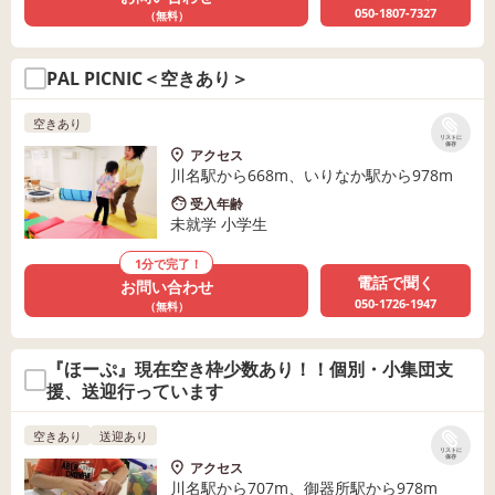
050-1807-7327
（無料）
PAL PICNIC＜空きあり＞
空きあり
リストに
保存
アクセス
川名駅から668m、いりなか駅から978m
受入年齢
未就学 小学生
1分で完了！
電話で聞く
お問い合わせ
050-1726-1947
（無料）
『ほーぷ』現在空き枠少数あり！！個別・小集団支
援、送迎行っています
空きあり
送迎あり
リストに
保存
アクセス
川名駅から707m、御器所駅から978m