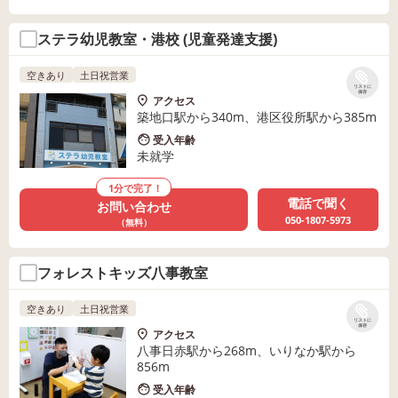
ステラ幼児教室・港校 (児童発達支援)
空きあり
土日祝営業
リストに
保存
アクセス
築地口駅から340m、港区役所駅から385m
受入年齢
未就学
1分で完了！
電話で聞く
お問い合わせ
050-1807-5973
（無料）
フォレストキッズ八事教室
空きあり
土日祝営業
リストに
保存
アクセス
八事日赤駅から268m、いりなか駅から
856m
受入年齢