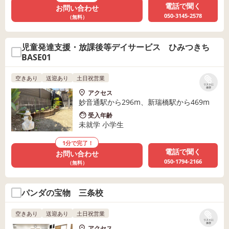
電話で聞く
お問い合わせ
050-3145-2578
（無料）
児童発達支援・放課後等デイサービス ひみつきち
BASE01
空きあり
送迎あり
土日祝営業
リストに
保存
アクセス
妙音通駅から296m、新瑞橋駅から469m
受入年齢
未就学 小学生
1分で完了！
電話で聞く
お問い合わせ
050-1794-2166
（無料）
パンダの宝物 三条校
空きあり
送迎あり
土日祝営業
リストに
保存
アクセス