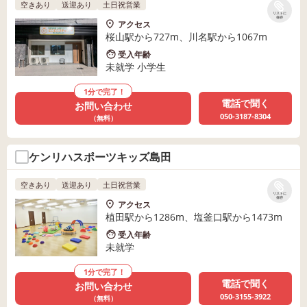
空きあり
送迎あり
土日祝営業
リストに
保存
アクセス
桜山駅から727m、川名駅から1067m
受入年齢
未就学 小学生
1分で完了！
電話で聞く
お問い合わせ
050-3187-8304
（無料）
ケンリハスポーツキッズ島田
空きあり
送迎あり
土日祝営業
リストに
保存
アクセス
植田駅から1286m、塩釜口駅から1473m
受入年齢
未就学
1分で完了！
電話で聞く
お問い合わせ
050-3155-3922
（無料）