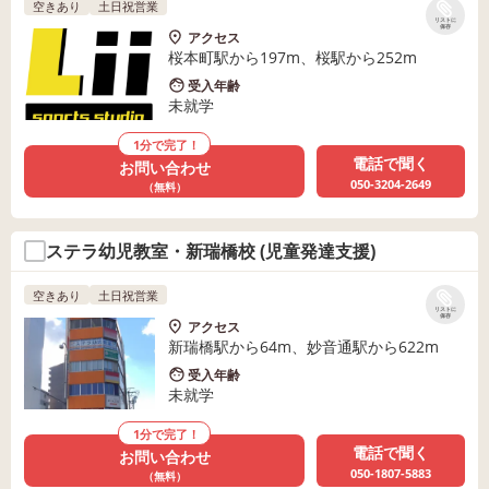
空きあり
土日祝営業
リストに
保存
アクセス
桜本町駅から197m、桜駅から252m
受入年齢
未就学
1分で完了！
電話で聞く
お問い合わせ
050-3204-2649
（無料）
ステラ幼児教室・新瑞橋校 (児童発達支援)
空きあり
土日祝営業
リストに
保存
アクセス
新瑞橋駅から64m、妙音通駅から622m
受入年齢
未就学
1分で完了！
電話で聞く
お問い合わせ
050-1807-5883
（無料）