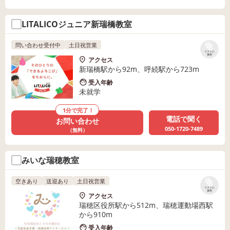
LITALICOジュニア新瑞橋教室
問い合わせ受付中
土日祝営業
リストに
保存
アクセス
新瑞橋駅から92m、呼続駅から723m
受入年齢
未就学
1分で完了！
電話で聞く
お問い合わせ
050-1720-7489
（無料）
みいな瑞穂教室
空きあり
送迎あり
土日祝営業
リストに
保存
アクセス
瑞穂区役所駅から512m、瑞穂運動場西駅
から910m
受入年齢