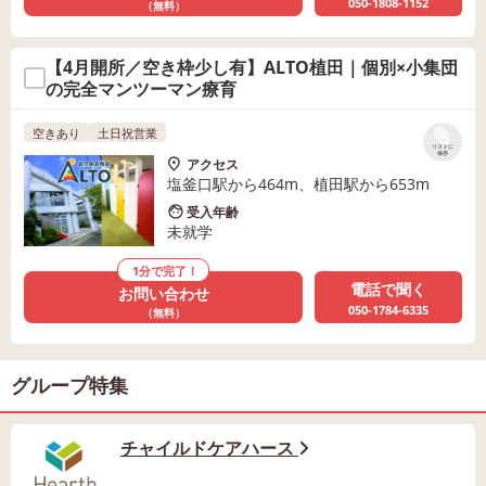
050-1808-1152
（無料）
【4月開所／空き枠少し有】ALTO植田｜個別×小集団
の完全マンツーマン療育
空きあり
土日祝営業
リストに
保存
アクセス
塩釜口駅から464m、植田駅から653m
受入年齢
未就学
1分で完了！
電話で聞く
お問い合わせ
050-1784-6335
（無料）
グループ特集
チャイルドケアハース