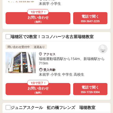
未就学 小学生
1分で完了！
電話で聞く
お問い合わせ
050-3647-2235
（無料）
瑞穂区で2教室！ココノハーツ名古屋瑞穂教室
問い合わせ受付中
送迎あり
リストに
保存
アクセス
瑞穂運動場西駅から154m、新瑞橋駅から
719m
受入年齢
未就学 小学生 中学生 高校生
1分で完了！
電話で聞く
お問い合わせ
050-1720-9304
（無料）
ジュニアスクール 虹の橋フレンズ 瑞穂教室