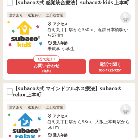
【subaco®式 感覚統合療法】subaco® kids 上本町
空きあり
送迎あり
土日祝営業
リストに
保存
アクセス
谷町九丁目駅から350m、近鉄日本橋駅か
ら574m
受入年齢
未就学 小学生
1分で完了！
電話で聞く
お問い合わせ
050-1722-9251
（無料）
【subaco®式 マインドフルネス療法】subaco®
relax 上本町
空きあり
送迎あり
土日祝営業
リストに
保存
アクセス
谷町九丁目駅から98m、大阪上本町駅から
561m
受入年齢