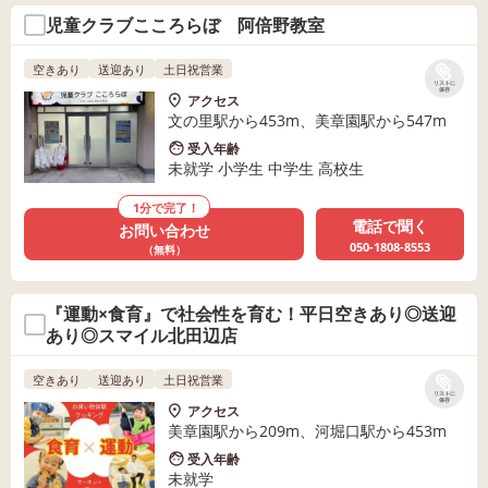
児童クラブこころらぼ 阿倍野教室
空きあり
送迎あり
土日祝営業
リストに
保存
アクセス
文の里駅から453m、美章園駅から547m
受入年齢
未就学 小学生 中学生 高校生
1分で完了！
電話で聞く
お問い合わせ
050-1808-8553
（無料）
『運動×食育』で社会性を育む！平日空きあり◎送迎
あり◎スマイル北田辺店
空きあり
送迎あり
土日祝営業
リストに
保存
アクセス
美章園駅から209m、河堀口駅から453m
受入年齢
未就学