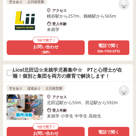
空きあり
土日祝営業
リストに
保存
アクセス
桃谷駅から257m、鶴橋駅から565m
受入年齢
未就学
1分で完了！
電話で聞く
お問い合わせ
050-1793-0772
（無料）
Licol北田辺☆未就学児募集中☆ PTと心理士が在
籍！個別と集団を両方の療育で解決します！
空きあり
送迎あり
土日祝営業
リストに
保存
アクセス
北田辺駅から55m、田辺駅から592m
受入年齢
未就学 小学生 中学生 高校生
1分で完了！
電話で聞く
お問い合わせ