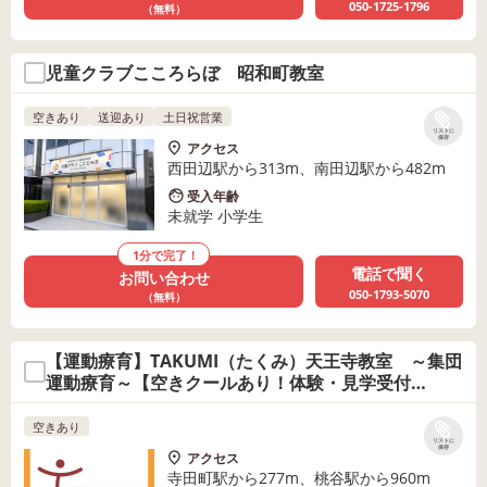
050-1725-1796
（無料）
児童クラブこころらぼ 昭和町教室
空きあり
送迎あり
土日祝営業
リストに
保存
アクセス
西田辺駅から313m、南田辺駅から482m
受入年齢
未就学 小学生
1分で完了！
電話で聞く
お問い合わせ
050-1793-5070
（無料）
【運動療育】TAKUMI（たくみ）天王寺教室 ～集団
運動療育～【空きクールあり！体験・見学受付
中！！】
空きあり
リストに
保存
アクセス
寺田町駅から277m、桃谷駅から960m