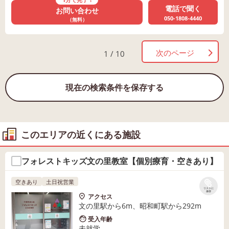
電話で聞く
お問い合わせ
050-1808-4440
（無料）
次のページ
1 / 10
現在の検索条件を保存する
このエリアの近くにある施設
フォレストキッズ文の里教室【個別療育・空きあり】
空きあり
土日祝営業
リストに
保存
アクセス
文の里駅から6m、昭和町駅から292m
受入年齢
未就学