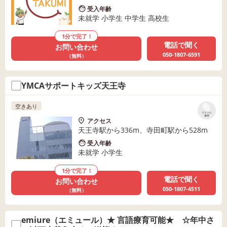
受入年齢
未就学 小学生 中学生 高校生
1分で完了！
電話で聞く
お問い合わせ
050-1807-6591
（無料）
YMCAサポートキッズ天王寺
空きあり
リストに
保存
アクセス
天王寺駅から336m、寺田町駅から528m
受入年齢
未就学 小学生
1分で完了！
電話で聞く
お問い合わせ
050-1807-4511
（無料）
emiure（エミュール）★ 言語療育可能★ ☆年中さ