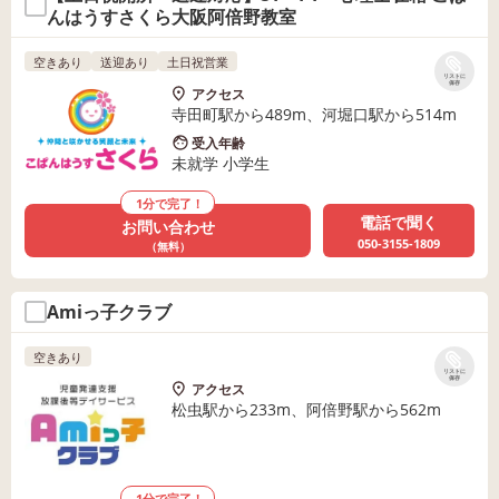
んはうすさくら大阪阿倍野教室
空きあり
送迎あり
土日祝営業
リストに
保存
アクセス
寺田町駅から489m、河堀口駅から514m
受入年齢
未就学 小学生
1分で完了！
電話で聞く
お問い合わせ
050-3155-1809
（無料）
Amiっ子クラブ
空きあり
リストに
保存
アクセス
松虫駅から233m、阿倍野駅から562m
1分で完了！