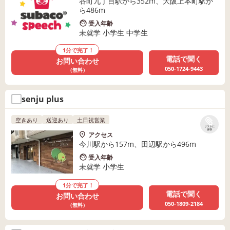
谷町九丁目駅から352m、大阪上本町駅か
ら486m
受入年齢
未就学 小学生 中学生
1分で完了！
電話で聞く
お問い合わせ
050-1724-9443
（無料）
senju plus
空きあり
送迎あり
土日祝営業
リストに
保存
アクセス
今川駅から157m、田辺駅から496m
受入年齢
未就学 小学生
1分で完了！
電話で聞く
お問い合わせ
050-1809-2184
（無料）