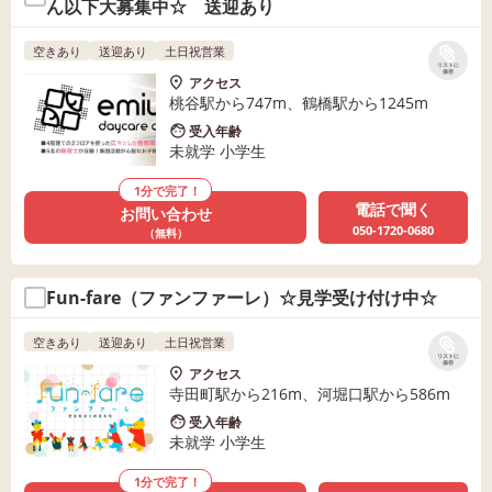
ん以下大募集中☆ 送迎あり
空きあり
送迎あり
土日祝営業
リストに
保存
アクセス
桃谷駅から747m、鶴橋駅から1245m
受入年齢
未就学 小学生
1分で完了！
電話で聞く
お問い合わせ
050-1720-0680
（無料）
Fun-fare（ファンファーレ）☆見学受け付け中☆
空きあり
送迎あり
土日祝営業
リストに
保存
アクセス
寺田町駅から216m、河堀口駅から586m
受入年齢
未就学 小学生
1分で完了！