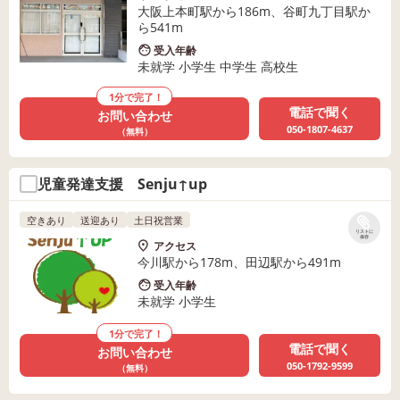
大阪上本町駅から186m、谷町九丁目駅か
ら541m
受入年齢
未就学 小学生 中学生 高校生
1分で完了！
電話で聞く
お問い合わせ
050-1807-4637
（無料）
児童発達支援 Senju↑up
空きあり
送迎あり
土日祝営業
リストに
保存
アクセス
今川駅から178m、田辺駅から491m
受入年齢
未就学 小学生
1分で完了！
電話で聞く
お問い合わせ
050-1792-9599
（無料）