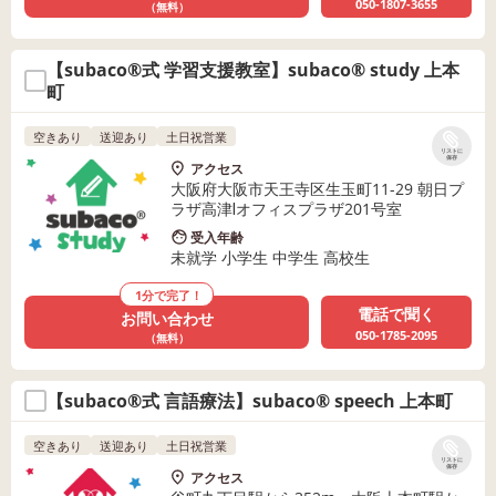
050-1807-3655
（無料）
【subaco®式 学習支援教室】subaco® study 上本
町
空きあり
送迎あり
土日祝営業
リストに
保存
アクセス
大阪府大阪市天王寺区生玉町11-29 朝日プ
ラザ高津Ⅰオフィスプラザ201号室
受入年齢
未就学 小学生 中学生 高校生
1分で完了！
電話で聞く
お問い合わせ
050-1785-2095
（無料）
【subaco®式 言語療法】subaco® speech 上本町
空きあり
送迎あり
土日祝営業
リストに
保存
アクセス