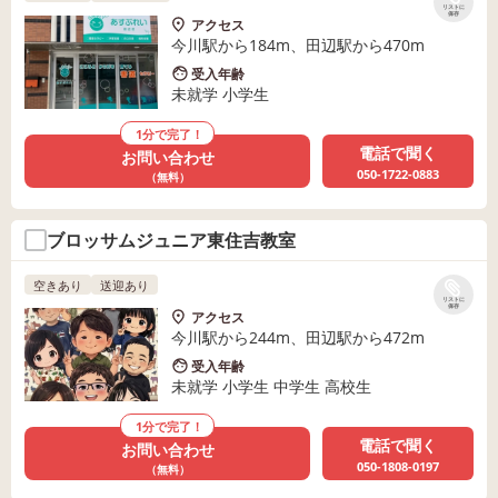
リストに
保存
アクセス
今川駅から184m、田辺駅から470m
受入年齢
未就学 小学生
1分で完了！
電話で聞く
お問い合わせ
050-1722-0883
（無料）
ブロッサムジュニア東住吉教室
空きあり
送迎あり
リストに
保存
アクセス
今川駅から244m、田辺駅から472m
受入年齢
未就学 小学生 中学生 高校生
1分で完了！
電話で聞く
お問い合わせ
050-1808-0197
（無料）