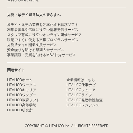
児発・放デイ運営法人の皆さまへ
放デイ・児発の業務を効率化する請求ソフト
利用者募集や広報に役立つ情報発信サービス
スタッフ育成に役立つオンライン研修サービス
現場ですぐに使える支援プログラムサービス
児発放デイの開業支援サービス
資金繰りを助ける早期入金サービス
事業譲渡・売買を助けるM&A仲介サービス
関連サイト
LITALICOホーム
企業情報はこちら
LITALICOワークス
LITALICO仕事ナビ
LITALICOキャリア
LITALICOジュニア
LITALICOワンダー
LITALICOライフ
LITALICO教育ソフト
LITALICO発達特性検査
LITALICO高等学院
LITALICOレジデンス
LITALICO研究所
COPYRIGHT © LITALICO Inc. ALL RIGHTS RESERVED