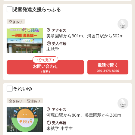
児童発達支援らっふる
空きあり
リストに
保存
アクセス
美章園駅から301m、河堀口駅から502m
受入年齢
未就学
1分で完了！
電話で聞く
お問い合わせ
050-3173-8956
（無料）
それいゆ
空きあり
送迎あり
リストに
保存
アクセス
河堀口駅から86m、美章園駅から380m
受入年齢
未就学 小学生