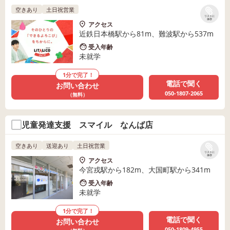
空きあり
土日祝営業
リストに
保存
アクセス
近鉄日本橋駅から81m、難波駅から537m
受入年齢
未就学
1分で完了！
電話で聞く
お問い合わせ
050-1807-2065
（無料）
児童発達支援 スマイル なんば店
空きあり
送迎あり
土日祝営業
リストに
保存
アクセス
今宮戎駅から182m、大国町駅から341m
受入年齢
未就学
1分で完了！
電話で聞く
お問い合わせ
050-1809-4955