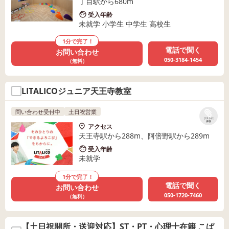
丁目駅から680m
受入年齢
未就学 小学生 中学生 高校生
1分で完了！
電話で聞く
お問い合わせ
050-3184-1454
（無料）
LITALICOジュニア天王寺教室
問い合わせ受付中
土日祝営業
リストに
保存
アクセス
天王寺駅から288m、阿倍野駅から289m
受入年齢
未就学
1分で完了！
電話で聞く
お問い合わせ
050-1720-7460
（無料）
【土日祝開所・送迎対応】ST・PT・心理士在籍 こぱ