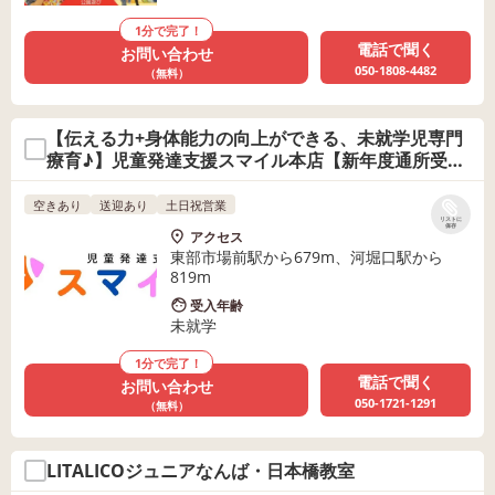
1分で完了！
電話で聞く
お問い合わせ
050-1808-4482
（無料）
【伝える力+身体能力の向上ができる、未就学児専門
療育♪】児童発達支援スマイル本店【新年度通所受付
中♪】
空きあり
送迎あり
土日祝営業
リストに
保存
アクセス
東部市場前駅から679m、河堀口駅から
819m
受入年齢
未就学
1分で完了！
電話で聞く
お問い合わせ
050-1721-1291
（無料）
LITALICOジュニアなんば・日本橋教室