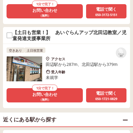
1分で完了！
電話で聞く
お問い合わせ
050-3172-5151
（無料）
【土日も営業！】 あいぐらんアップ北田辺教室／児
童発達支援事業所
空きあり
土日祝営業
リストに
保存
アクセス
田辺駅から287m、北田辺駅から379m
受入年齢
未就学
1分で完了！
電話で聞く
お問い合わせ
050-1721-0829
（無料）
近くにある駅から探す