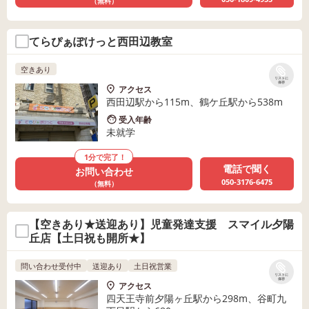
（無料）
てらぴぁぽけっと西田辺教室
空きあり
リストに
保存
アクセス
西田辺駅から115m、鶴ケ丘駅から538m
受入年齢
未就学
1分で完了！
電話で聞く
お問い合わせ
050-3176-6475
（無料）
【空きあり★送迎あり】児童発達支援 スマイル夕陽
丘店【土日祝も開所★】
問い合わせ受付中
送迎あり
土日祝営業
リストに
保存
アクセス
四天王寺前夕陽ヶ丘駅から298m、谷町九