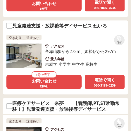
電話で聞く
お問い合わせ
050-1807-7634
（無料）
児童発達支援・放課後等デイサービス ねいろ
空きあり
送迎あり
リストに
保存
アクセス
帝塚山駅から272m、姫松駅から297m
受入年齢
未就学 小学生 中学生 高校生
1分で完了！
電話で聞く
お問い合わせ
050-3189-0239
（無料）
医療ケアサービス 来夢 【看護師,PT,ST常勤常
駐！】児童発達支援・放課後等デイサービス
空きあり
送迎あり
リストに
保存
アクセス