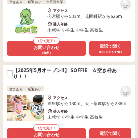
空きあり
送迎あり
土日祝営業
リストに
保存
アクセス
今宮駅から533m、花園町駅から626m
受入年齢
未就学 小学生 中学生 高校生
1分で完了！
電話で聞く
お問い合わせ
050-1807-1703
（無料）
【2025年5月オープン!!】 SOFFIE ☆空き枠あ
り！！
空きあり
送迎あり
リストに
保存
アクセス
岸里駅から130m、天下茶屋駅から288m
受入年齢
未就学 小学生 中学生 高校生
1分で完了！
電話で聞く
お問い合わせ