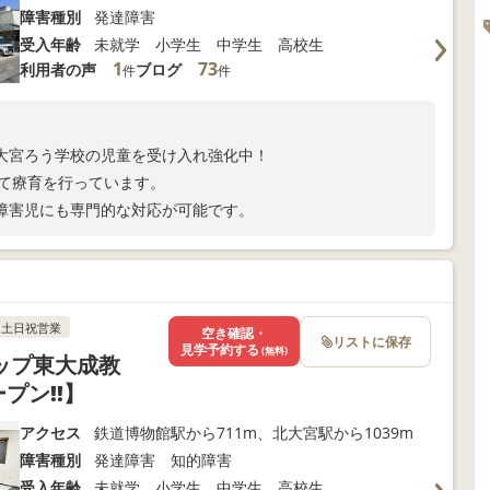
障害種別
発達障害
受入年齢
未就学 小学生 中学生 高校生
1
73
利用者の声
ブログ
件
件
大宮ろう学校の児童を受け入れ強化中！
して療育を行っています。
障害児にも専門的な対応が可能です。
土日祝営業
空き確認・
リストに保存
見学予約する
(無料)
ップ東大成教
プン!!】
アクセス
鉄道博物館駅から711m、北大宮駅から1039m
障害種別
発達障害 知的障害
受入年齢
未就学 小学生 中学生 高校生