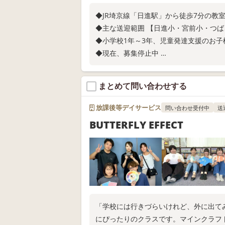
◆JR埼京線「日進駅」から徒歩7分の教
◆主な送迎範囲 【日進小・宮前
◆小学校1年～3年、児童発達支援のお子
◆現在、募集停止中
◆見学、相談、資料の送付等お気軽にお
まとめて問い合わせする
放課後等デイサービス
問い合わせ受付中
送
BUTTERFLY EFFECT
「学校には行きづらいけれど、外に出て
にぴったりのクラスです。マインクラフ