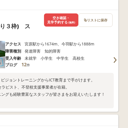
空き確認・
リストに保存
見学予約する
(無料)
り３枠) ス
アクセス
宮原駅から1674m、今羽駅から1888m
障害種別
発達障害 知的障害
受入年齢
未就学 小学生 中学生 高校生
12
ブログ
件
育・ビジョントレーニングからICT教育まで手がけます。
定セラピスト、不登校支援事業者が在籍。
ーニングも経験豊富なスタッフが皆さまをお迎えいたします！