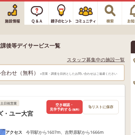
放課後等デイサービス一覧
スタッフ募集中の施設一覧
い合わせ（無料）
※営業・調査を目的としたお問い合わせはご遠慮ください
土日祝営業
空き確認・
リストに保存
見学予約する
(無料)
ズ・ユー大宮
アクセス
今羽駅から1607m、吉野原駅から1666m