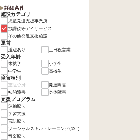
詳細条件
施設カテゴリ
児童発達支援事業所
放課後等デイサービス
その他発達支援施設
運営
送迎あり
土日祝営業
受入年齢
未就学
小学生
中学生
高校生
障害種別
重症心身
発達障害
知的障害
身体障害
支援プログラム
運動療法
学習支援
言語療法
ソーシャルスキルトレーニング(SST)
音楽療法