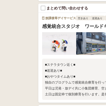
まとめて問い合わせする
放課後等デイサービス
空きあり
送迎あり
感覚統合スタジオ ワールド
■ステラタウン近く■
■送迎あり■
■おやつタイムあり■
独自のプログラムで感覚統合療育を行っ
平日は児発・放デイ共に小集団療育、空
土日は固定枠で個別療育を行います。是