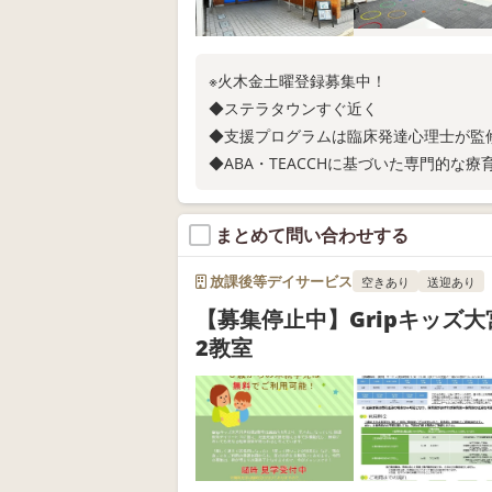
※火木金土曜登録募集中！
◆ステラタウンすぐ近く
◆支援プログラムは臨床発達心理士が監
◆ABA・TEACCHに基づいた専門的な療
◆心理士・保育士・社会福祉士・児童指
◆個別支援と小集団による丁寧なサポー
まとめて問い合わせする
見学、資料の送付等お気軽にお問い合わ
放課後等デイサービス
空きあり
送迎あり
【募集停止中】Gripキッズ
2教室