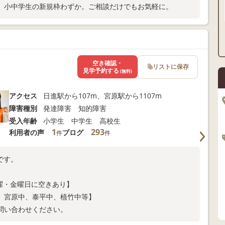
。小中学生の新規枠わずか。ご相談だけでもお気軽に。
空き確認・
リストに保存
見学予約する
(無料)
アクセス
日進駅から107m、宮原駅から1107m
障害種別
発達障害 知的障害
受入年齢
小学生 中学生 高校生
1
293
利用者の声
ブログ
件
件
です。
水曜・金曜日に空きあり】
、宮原中、泰平中、植竹中等】
問い合わせください。