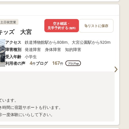
土日祝営業
空き確認・
リストに保存
見学予約する
(無料)
キッズ 大宮
アクセス
鉄道博物館駅から808m、大宮公園駅から920m
障害種別
発達障害 身体障害 知的障害
受入年齢
小学生
4
167
利用者の声
ブログ
件
件
ブログup
ています。
き時間に宿題サポートも行います。
非一度体験にいらして下さい。