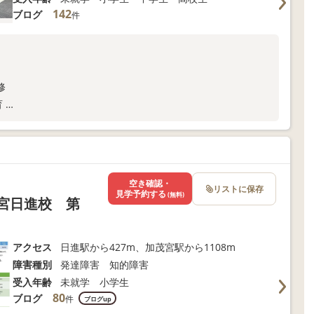
142
ブログ
件
修
育
導員・専門スタッフが在籍
ト
せください。
空き確認・
リストに保存
見学予約する
(無料)
大宮日進校 第
アクセス
日進駅から427m、加茂宮駅から1108m
障害種別
発達障害 知的障害
受入年齢
未就学 小学生
80
ブログ
件
ブログup