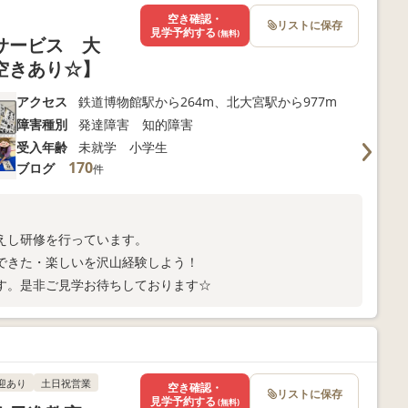
空き確認・
リストに保存
見学予約する
(無料)
サービス 大
空きあり☆】
アクセス
鉄道博物館駅から264m、北大宮駅から977m
障害種別
発達障害 知的障害
受入年齢
未就学 小学生
170
ブログ
件
えし研修を行っています。
できた・楽しいを沢山経験しよう！
す。是非ご見学お待ちしております☆
迎あり
土日祝営業
空き確認・
リストに保存
見学予約する
(無料)