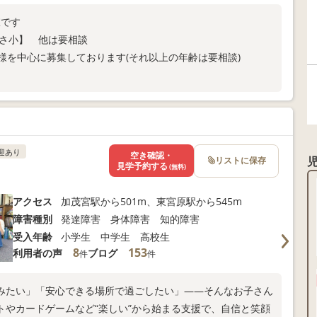
室です
小・つばさ小】 他は要相談
様を中心に募集しております(それ以上の年齢は要相談)
問い合わせください
迎あり
空き確認・
リストに保存
見学予約する
(無料)
アクセス
加茂宮駅から501m、東宮原駅から545m
障害種別
発達障害 身体障害 知的障害
受入年齢
小学生 中学生 高校生
8
153
利用者の声
ブログ
件
件
みたい」「安心できる場所で過ごしたい」――そんなお子さん
トやカードゲームなど“楽しい”から始まる支援で、自信と笑顔