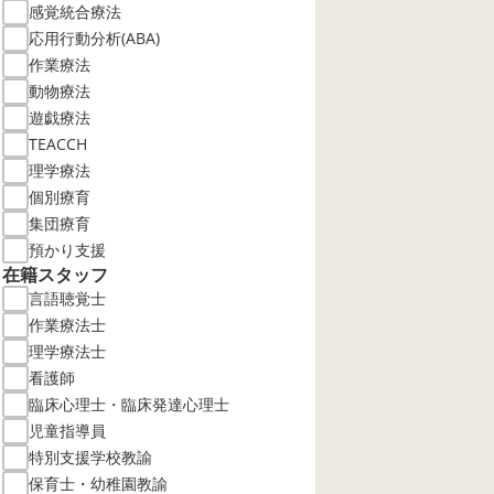
感覚統合療法
応用行動分析(ABA)
作業療法
動物療法
遊戯療法
TEACCH
理学療法
個別療育
集団療育
預かり支援
在籍スタッフ
言語聴覚士
作業療法士
理学療法士
看護師
臨床心理士・臨床発達心理士
児童指導員
特別支援学校教諭
保育士・幼稚園教諭