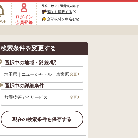
児発・放デイ運営法人向け
施設を掲載する
open_in_new
ログイン
療育教材を申込む
open_in_new
会員登録
検索条件を変更する
選択中の地域・路線/駅
埼玉県｜ニューシャトル 東宮原
変更
選択中の詳細条件
放課後等デイサービス
変更
現在の検索条件を保存する