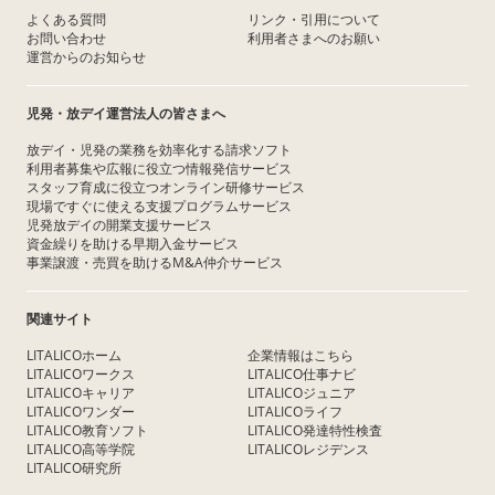
よくある質問
リンク・引用について
お問い合わせ
利用者さまへのお願い
運営からのお知らせ
児発・放デイ運営法人の皆さまへ
放デイ・児発の業務を効率化する請求ソフト
利用者募集や広報に役立つ情報発信サービス
スタッフ育成に役立つオンライン研修サービス
現場ですぐに使える支援プログラムサービス
児発放デイの開業支援サービス
資金繰りを助ける早期入金サービス
事業譲渡・売買を助けるM&A仲介サービス
関連サイト
LITALICOホーム
企業情報はこちら
LITALICOワークス
LITALICO仕事ナビ
LITALICOキャリア
LITALICOジュニア
LITALICOワンダー
LITALICOライフ
LITALICO教育ソフト
LITALICO発達特性検査
LITALICO高等学院
LITALICOレジデンス
LITALICO研究所