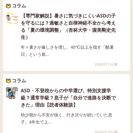
コラム
【専門家解説】暑さに気づきにくいASDの子
を守るには？過敏さと自律神経不全から考え
る「夏の環境調整」（杏林大学・渥美剛史先
生）
年々暑さが厳しさを増し、40℃以上を指す「酷暑
日」という新...
2026/07/11公開
コラム
ASD・不登校からの中学選び。特別支援学
級？通常学級？息子が「自分で進路を決断で
きた」理由【読者体験談】
幼少期から不安が強く、行き渋りが続いていた息
子。4年生で上...
2026/07/10公開