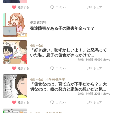
追加する
コメント
シェア
参加費無料
発達障害がある子の障害年金って？
4歳～6歳
「好き嫌い、恥ずかしいよ！」と怒鳴って
いた私。息子の偏食がきっかけで…
17/06/18公開
93090 views
追加する
コメント
シェア
4歳～6歳
小学校低学年
「偏食なのは、育て方が下手だから？」大
切なのは、娘の努力と家族の想いだと気づ
いて
19/09/11公開
22051 views
追加する
コメント
シェア