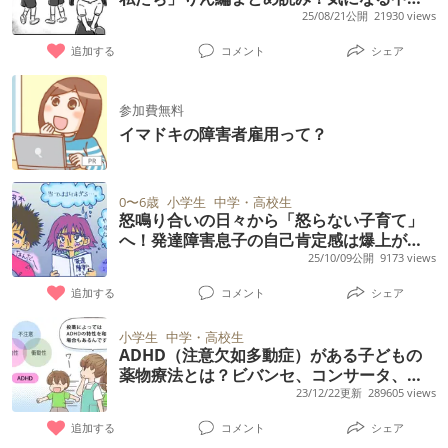
進学の後日談も
25/08/21公開
21930 views
追加する
コメント
シェア
参加費無料
イマドキの障害者雇用って？
0〜6歳
小学生
中学・高校生
怒鳴り合いの日々から「怒らない子育て」
へ！発達障害息子の自己肯定感は爆上がり!?
高校生になった今は…
25/10/09公開
9173 views
追加する
コメント
シェア
小学生
中学・高校生
ADHD（注意欠如多動症）がある子どもの
薬物療法とは？ビバンセ、コンサータ、ス
トラテラ、インチュニブ、それぞれの違い
23/12/22更新
289605 views
と副作用を解説――マンガで学ぶ発達障害
追加する
コメント
シェア
の薬【医師監修】