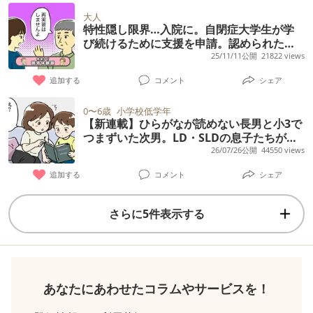
大人
特性隠し限界…入院に。自閉症大学生が学
び続けるために支援を申請。認められた合
理的配慮は【読者体験談】
25/11/11公開
21822 views
追加する
コメント
シェア
0〜6歳
小学校低学年
【新連載】ひらがなが読めない長男と小3で
つまずいた次男。LD・SLDの息子たちが社
会人になるまでのわが家の歩み
26/07/26公開
44550 views
追加する
コメント
シェア
さらに5件表示する
あなたにあわせたコラムやサービスを！