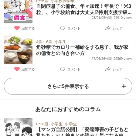
0〜6歳
小学校低学年
自閉症息子の偏食、年々加速！年長で「米3
粒」、小学校給食は大丈夫!?特別支援学級の
1年生になった現在
23/01/08公開
22910 views
追加する
コメント
シェア
4歳～6歳
小学生
角砂糖でカロリー補給をする息子、我が家
の偏食との向き合い方
17/06/26公開
22369 views
追加する
コメント
シェア
さらに5件表示する
あなたにおすすめのコラム
0〜6歳
小学生
中学生
【マンガ全話公開】「発達障害の子どもと
私たち」りん編まとめ読み！気になる中学