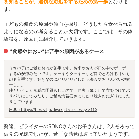
を知ることが、適切な対処をするための第一歩
となりま
す。
子どもの偏食の原因や傾向を探り、どうしたら食べられる
ようになるのか考えることが大切です。ここでは、その体
験談を、原因別に紹介していきます。
”食感やにおい”に苦手の原因があるケース
うちの子はご飯とお肉が苦手です。お米やお肉が口の中でポロポロ
するのが嫌みたいです。ケーキやクッキーなど口でとろける甘いも
のも苦手です。好きなのはパリパリとした味海苔やおせんべいや煮
干し。。
味というより食感の問題らしいので、お肉も薄くして衣をつけてパ
リパリにしてみたり、ご飯も海苔巻きにしたり焼きおにぎりにした
りしています。
出典：https://h-navi.jp/descriptive_surveys/110
発達ナビライターのSONOさんのお子さんは、2人そろって
偏食の兄妹でしたが、苦手な感覚は違っていたようです。