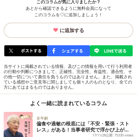
このコラムが気に入りましたか？
あとから確認できるように無料会員になって
このコラムを♡に追加しましょう！
に追加する
当サイトに掲載されている情報、及びこの情報を用いて行う利用者
の行動や判断につきまして、正確性、完全性、有益性、適合性、そ
の他一切について責任を負うものではありません。また、掲載され
ている感想やご意見等に関しましても個々人のものとなり、全ての
方にあてはまるものではありません。
よく一緒に読まれているコラム
全年齢
偏食や過敏の根底には「不安・緊張・スト
レス」がある！当事者研究で浮かび上がっ
た食の困難とは
17/11/28公開
75330 views