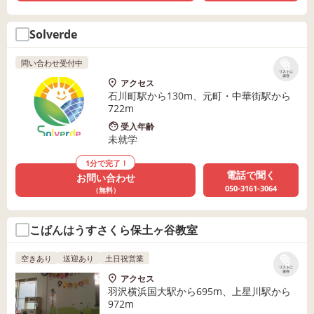
Solverde
問い合わせ受付中
リストに
保存
アクセス
石川町駅から130m、元町・中華街駅から
722m
受入年齢
未就学
1分で完了！
電話で聞く
お問い合わせ
050-3161-3064
（無料）
こぱんはうすさくら保土ヶ谷教室
空きあり
送迎あり
土日祝営業
リストに
保存
アクセス
羽沢横浜国大駅から695m、上星川駅から
972m