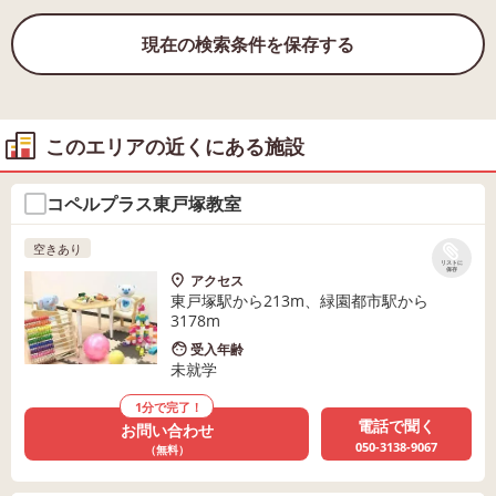
現在の検索条件を保存する
このエリアの近くにある施設
コペルプラス東戸塚教室
空きあり
リストに
保存
アクセス
東戸塚駅から213m、緑園都市駅から
3178m
受入年齢
未就学
1分で完了！
電話で聞く
お問い合わせ
050-3138-9067
（無料）