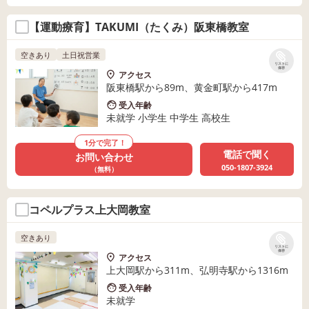
【運動療育】TAKUMI（たくみ）阪東橋教室
空きあり
土日祝営業
リストに
保存
アクセス
阪東橋駅から89m、黄金町駅から417m
受入年齢
未就学 小学生 中学生 高校生
1分で完了！
電話で聞く
お問い合わせ
050-1807-3924
（無料）
コペルプラス上大岡教室
空きあり
リストに
保存
アクセス
上大岡駅から311m、弘明寺駅から1316m
受入年齢
未就学