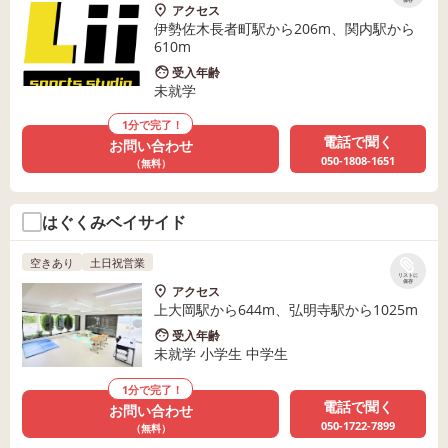
保存
アクセス
伊勢佐木長者町駅から206m、関内駅から
610m
受入年齢
未就学
1分で完了！
電話で聞く
お問い合わせ
050-1808-1651
（無料）
はぐくみベイサイド
空きあり
土日祝営業
リストに
保存
アクセス
上大岡駅から644m、弘明寺駅から1025m
受入年齢
未就学 小学生 中学生
1分で完了！
電話で聞く
お問い合わせ
050-1722-7899
（無料）