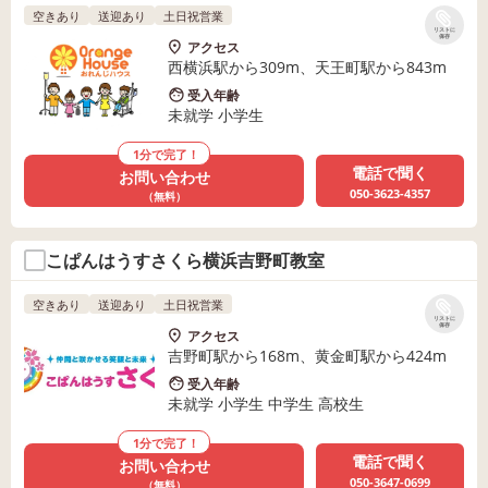
空きあり
送迎あり
土日祝営業
リストに
保存
アクセス
西横浜駅から309m、天王町駅から843m
受入年齢
未就学 小学生
1分で完了！
電話で聞く
お問い合わせ
050-3623-4357
（無料）
こぱんはうすさくら横浜吉野町教室
空きあり
送迎あり
土日祝営業
リストに
保存
アクセス
吉野町駅から168m、黄金町駅から424m
受入年齢
未就学 小学生 中学生 高校生
1分で完了！
電話で聞く
お問い合わせ
050-3647-0699
（無料）