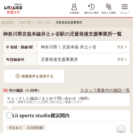
施設情報
>
神奈川県
>
井土ヶ谷
>
児童発達支援事業所
神奈川県京急本線井土ヶ谷駅の児童発達支援事業所一覧
神奈川県 | 京急本線 井土ヶ谷
変更
地域・路線/駅
児童発達支援事業所
変更
詳細条件
検索条件を保存する
36
スタッフ募集中の施設一覧
件の施設（1-20件）
チェックした施設にまとめて問い合わせ（無料）
※営業・調査を目的としたお問い合わせはご遠慮ください
Lii sports studio横浜関内
空きあり
土日祝営業
リストに