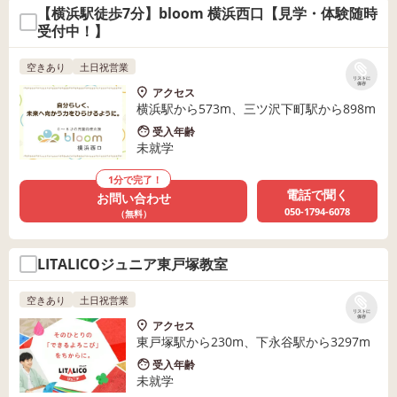
【横浜駅徒歩7分】bloom 横浜西口【見学・体験随時
受付中！】
空きあり
土日祝営業
リストに
保存
アクセス
横浜駅から573m、三ツ沢下町駅から898m
受入年齢
未就学
1分で完了！
電話で聞く
お問い合わせ
050-1794-6078
（無料）
LITALICOジュニア東戸塚教室
空きあり
土日祝営業
リストに
保存
アクセス
東戸塚駅から230m、下永谷駅から3297m
受入年齢
未就学