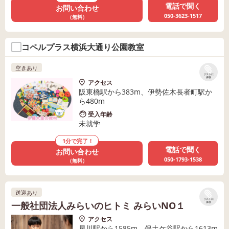
電話で聞く
お問い合わせ
050-3623-1517
（無料）
コペルプラス横浜大通り公園教室
空きあり
リストに
保存
アクセス
阪東橋駅から383m、伊勢佐木長者町駅か
ら480m
受入年齢
未就学
1分で完了！
電話で聞く
お問い合わせ
050-1793-1538
（無料）
送迎あり
リストに
一般社団法人みらいのヒトミ みらいNO１
保存
アクセス
星川駅から1585m、保土ケ谷駅から1613m