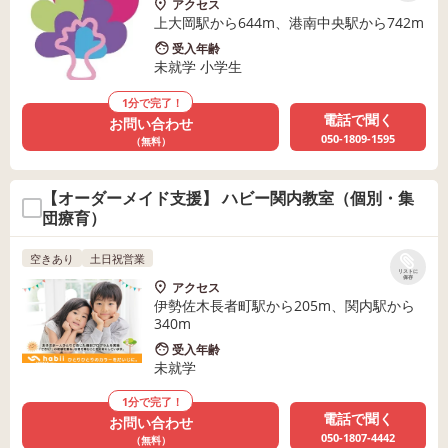
アクセス
上大岡駅から644m、港南中央駅から742m
受入年齢
未就学 小学生
1分で完了！
電話で聞く
お問い合わせ
050-1809-1595
（無料）
【オーダーメイド支援】 ハビー関内教室（個別・集
団療育）
空きあり
土日祝営業
リストに
保存
アクセス
伊勢佐木長者町駅から205m、関内駅から
340m
受入年齢
未就学
1分で完了！
電話で聞く
お問い合わせ
050-1807-4442
（無料）