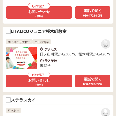
1分で完了！
電話で聞く
お問い合わせ
050-1721-8053
（無料）
LITALICOジュニア桜木町教室
問い合わせ受付中
土日祝営業
リストに
保存
アクセス
日ノ出町駅から300m、桜木町駅から428m
受入年齢
未就学
1分で完了！
電話で聞く
お問い合わせ
050-1720-7292
（無料）
ステラスカイ
空きあり
リストに
保存