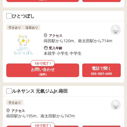
ひとつぼし
空きあり
送迎あり
リストに
保存
アクセス
蒔田駅から120m、南太田駅から714m
受入年齢
未就学 小学生 中学生
1分で完了！
電話で聞く
お問い合わせ
050-1807-4495
（無料）
ルネサンス 元氣ジムJr.蒔田
空きあり
リストに
保存
アクセス
蒔田駅から195m、南太田駅から747m
1分で完了！