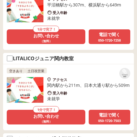
平沼橋駅から307m、横浜駅から649m
受入年齢
未就学
1分で完了！
電話で聞く
お問い合わせ
050-1720-7258
（無料）
LITALICOジュニア関内教室
空きあり
土日祝営業
リストに
保存
アクセス
関内駅から211m、日本大通り駅から509m
受入年齢
未就学
1分で完了！
電話で聞く
お問い合わせ
050-1720-7503
（無料）