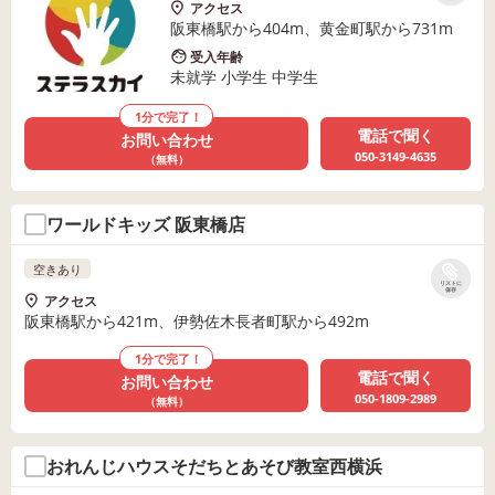
アクセス
阪東橋駅から404m、黄金町駅から731m
受入年齢
未就学 小学生 中学生
1分で完了！
電話で聞く
お問い合わせ
050-3149-4635
（無料）
ワールドキッズ 阪東橋店
空きあり
リストに
保存
アクセス
阪東橋駅から421m、伊勢佐木長者町駅から492m
1分で完了！
電話で聞く
お問い合わせ
050-1809-2989
（無料）
おれんじハウスそだちとあそび教室西横浜