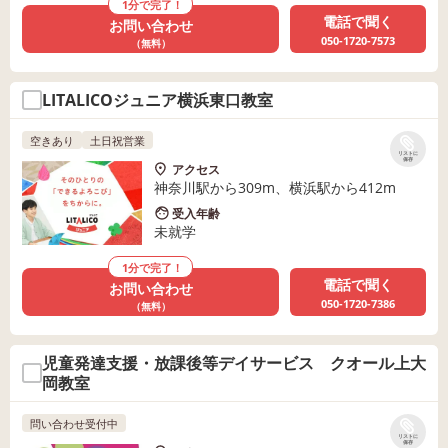
1分で完了！
電話で聞く
お問い合わせ
050-1720-7573
（無料）
LITALICOジュニア横浜東口教室
空きあり
土日祝営業
リストに
保存
アクセス
神奈川駅から309m、横浜駅から412m
受入年齢
未就学
1分で完了！
電話で聞く
お問い合わせ
050-1720-7386
（無料）
児童発達支援・放課後等デイサービス クオール上大
岡教室
問い合わせ受付中
リストに
保存