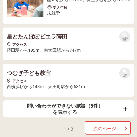
受入年齢
未就学
星とたんぽぽビエラ蒔田
リストに
保存
アクセス
蒔田駅から195m、南太田駅から747m
つむぎ子ども教室
リストに
保存
アクセス
西横浜駅から143m、天王町駅から681m
問い合わせができない施設（5件）
を表示する
次のページ
1 / 2