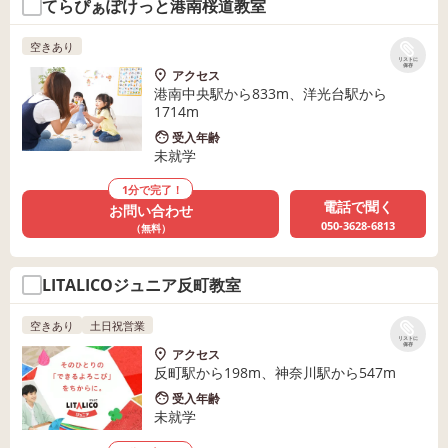
てらぴぁぽけっと港南桜道教室
空きあり
リストに
保存
アクセス
港南中央駅から833m、洋光台駅から
1714m
受入年齢
未就学
1分で完了！
電話で聞く
お問い合わせ
050-3628-6813
（無料）
LITALICOジュニア反町教室
空きあり
土日祝営業
リストに
保存
アクセス
反町駅から198m、神奈川駅から547m
受入年齢
未就学