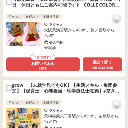
日・休日ともにご案内可能です♪ COLLE COLOR
PETIT
空きあり
送迎あり
土日祝営業
リストに
保存
アクセス
大阪天満宮駅から480m、桜ノ宮駅から
760m
受入年齢
未就学
1分で完了！
電話で聞く
お問い合わせ
050-3032-3956
（無料）
grow 【未就学児でもOK】【生活スキル・集団参
加】【保育士・心理担当・理学療法士在籍】※空きわ
ずか・曜日相談
空きあり
送迎あり
土日祝営業
リストに
保存
アクセス
天神橋筋六丁目駅から801m、柴島駅から
1251m