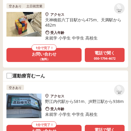
空きあり
土日祝営業
リストに
保存
アクセス
天神橋筋六丁目駅から475m、天満駅から
482m
受入年齢
未就学 小学生 中学生 高校生
1分で完了！
電話で聞く
お問い合わせ
050-1794-4672
（無料）
運動療育むーん
空きあり
リストに
保存
アクセス
野江内代駅から581m、JR野江駅から938m
受入年齢
未就学 小学生 中学生 高校生
1分で完了！
電話で聞く
お問い合わせ