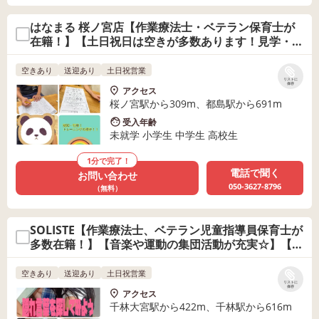
はなまる 桜ノ宮店【作業療法士・ベテラン保育士が
在籍！】【土日祝日は空きが多数あります！見学・体
験受付中♪】
空きあり
送迎あり
土日祝営業
リストに
保存
アクセス
桜ノ宮駅から309m、都島駅から691m
受入年齢
未就学 小学生 中学生 高校生
1分で完了！
電話で聞く
お問い合わせ
050-3627-8796
（無料）
SOLISTE【作業療法士、ベテラン児童指導員保育士が
多数在籍！】【音楽や運動の集団活動が充実☆】【残
席わずかです★】
空きあり
送迎あり
土日祝営業
リストに
保存
アクセス
千林大宮駅から422m、千林駅から616m