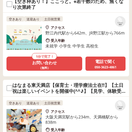
【空き枠あり！】ここっと。※若干数のため、無くな
り次第終了
空きあり
送迎あり
土日祝営業
リストに
保存
アクセス
野江内代駅から642m、JR野江駅から766m
受入年齢
未就学 小学生 中学生 高校生
1分で完了！
電話で聞く
お問い合わせ
050-3623-4861
（無料）
はなまる東天満店【保育士・理学療法士在‼】【土日
祝は楽しいイベントを開催中(^^♪】【見学、体験受
付中】
空きあり
送迎あり
土日祝営業
リストに
保存
アクセス
大阪天満宮駅から234m、天満橋駅から
838m
受入年齢