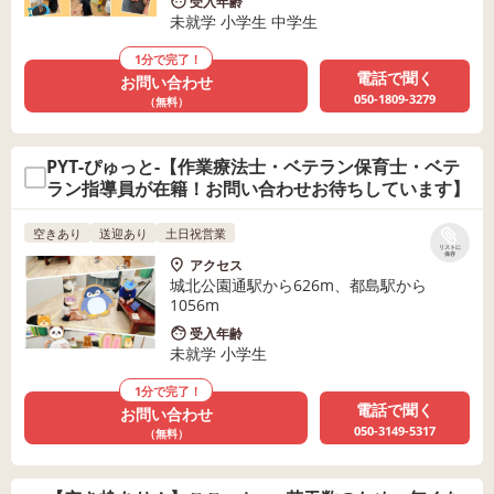
受入年齢
未就学 小学生 中学生
1分で完了！
電話で聞く
お問い合わせ
050-1809-3279
（無料）
PYT-ぴゅっと-【作業療法士・ベテラン保育士・ベテ
ラン指導員が在籍！お問い合わせお待ちしています】
空きあり
送迎あり
土日祝営業
リストに
保存
アクセス
城北公園通駅から626m、都島駅から
1056m
受入年齢
未就学 小学生
1分で完了！
電話で聞く
お問い合わせ
050-3149-5317
（無料）