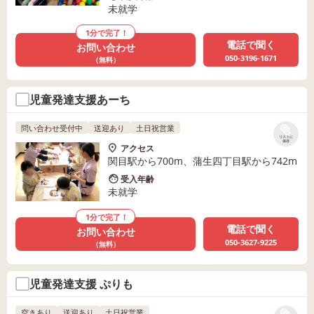
未就学
1分で完了！
電話で聞く
お問い合わせ
050-3196-1671
（無料）
児童発達支援あーち
問い合わせ受付中
送迎あり
土日祝営業
リストに
保存
アクセス
関目駅から700m、蒲生四丁目駅から742m
受入年齢
未就学
1分で完了！
電話で聞く
お問い合わせ
050-3627-9225
（無料）
児童発達支援 ぷりも
空きあり
送迎あり
土日祝営業