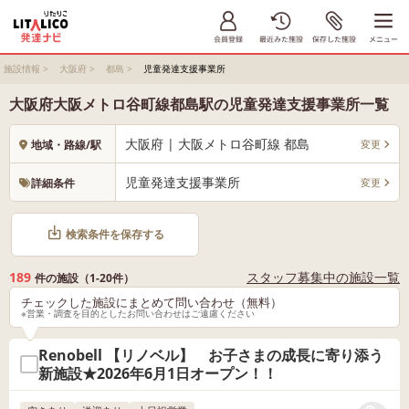
施設情報
>
大阪府
>
都島
>
児童発達支援事業所
大阪府大阪メトロ谷町線都島駅の児童発達支援事業所一覧
大阪府 | 大阪メトロ谷町線 都島
変更
地域・路線/駅
児童発達支援事業所
変更
詳細条件
検索条件を保存する
189
スタッフ募集中の施設一覧
件の施設（1-20件）
チェックした施設にまとめて問い合わせ（無料）
※営業・調査を目的としたお問い合わせはご遠慮ください
Renobell 【リノベル】 お子さまの成長に寄り添う
新施設★2026年6月1日オープン！！