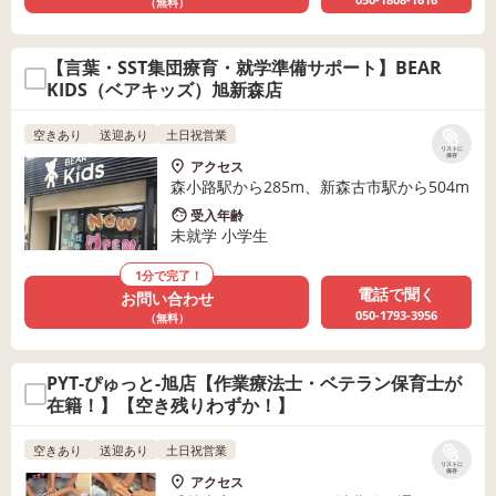
（無料）
【言葉・SST集団療育・就学準備サポート】BEAR
KIDS（ベアキッズ）旭新森店
空きあり
送迎あり
土日祝営業
リストに
保存
アクセス
森小路駅から285m、新森古市駅から504m
受入年齢
未就学 小学生
1分で完了！
電話で聞く
お問い合わせ
050-1793-3956
（無料）
PYT-ぴゅっと-旭店【作業療法士・ベテラン保育士が
在籍！】【空き残りわずか！】
空きあり
送迎あり
土日祝営業
リストに
保存
アクセス