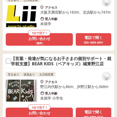
リストに
保存
アクセス
大阪天満宮駅から183m、北浜駅から747m
受入年齢
未就学
1分で完了！
電話で聞く
お問い合わせ
050-1809-4091
（無料）
【言葉・発達が気になるお子さまの個別サポート・就
学前支援】BEAR KIDS（ベアキッズ）城東野江店
空きあり
送迎あり
土日祝営業
リストに
保存
アクセス
野江内代駅から86m、JR野江駅から368m
受入年齢
未就学 小学生
1分で完了！
電話で聞く
お問い合わせ
050-1808-1616