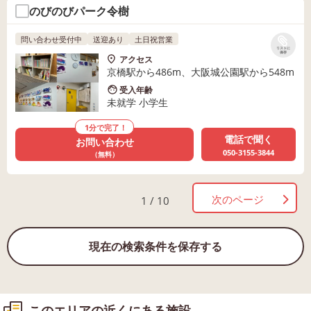
のびのびパーク令樹
問い合わせ受付中
送迎あり
土日祝営業
リストに
保存
アクセス
京橋駅から486m、大阪城公園駅から548m
受入年齢
未就学 小学生
1分で完了！
電話で聞く
お問い合わせ
050-3155-3844
（無料）
次のページ
1 / 10
現在の検索条件を保存する
このエリアの近くにある施設