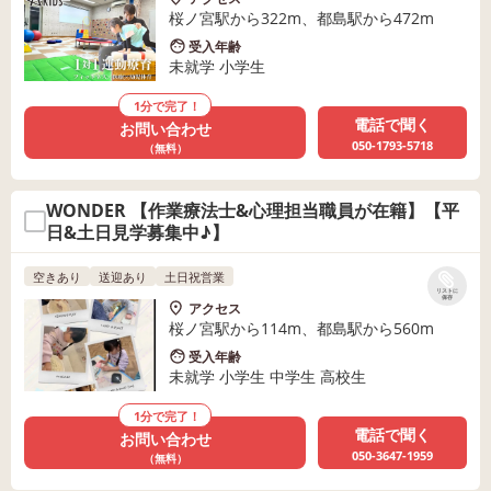
桜ノ宮駅から322m、都島駅から472m
受入年齢
未就学 小学生
1分で完了！
電話で聞く
お問い合わせ
050-1793-5718
（無料）
WONDER 【作業療法士&心理担当職員が在籍】【平
日&土日見学募集中♪】
空きあり
送迎あり
土日祝営業
リストに
保存
アクセス
桜ノ宮駅から114m、都島駅から560m
受入年齢
未就学 小学生 中学生 高校生
1分で完了！
電話で聞く
お問い合わせ
050-3647-1959
（無料）