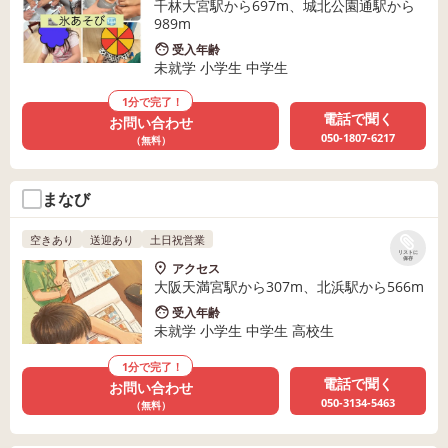
千林大宮駅から697m、城北公園通駅から
989m
受入年齢
未就学 小学生 中学生
1分で完了！
電話で聞く
お問い合わせ
050-1807-6217
（無料）
まなび
空きあり
送迎あり
土日祝営業
リストに
保存
アクセス
大阪天満宮駅から307m、北浜駅から566m
受入年齢
未就学 小学生 中学生 高校生
1分で完了！
電話で聞く
お問い合わせ
050-3134-5463
（無料）