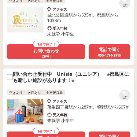
空きあり
送迎あり
土日祝営業
リストに
保存
アクセス
城北公園通駅から635m、都島駅から
1033m
受入年齢
未就学 小学生
1分で完了！
電話で聞く
お問い合わせ
050-1794-2915
（無料）
問い合わせ受付中 Unisia（ユニシア） ※都島区に
も新しい施設があります！※
空きあり
送迎あり
土日祝営業
リストに
保存
アクセス
蒲生四丁目駅から287m、鴫野駅から607m
受入年齢
未就学 小学生
1分で完了！
電話で聞く