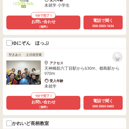
未就学 小学生
1分で完了！
電話で聞く
お問い合わせ
050-3503-1634
（無料）
ゆにぞん ほっぷ
空きあり
土日祝営業
リストに
保存
アクセス
天神橋筋六丁目駅から630m、都島駅から
970m
受入年齢
未就学
1分で完了！
電話で聞く
お問い合わせ
050-3503-9403
（無料）
かれいど長柄教室