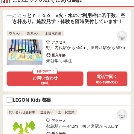
ここっとｎｉｃｏ ※火・水のご利用枠に若干数、空
き枠あり。施設見学・体験も随時受付しています！
空きあり
送迎あり
土日祝営業
リストに
保存
アクセス
野江内代駅から564m、JR野江駅から683m
受入年齢
未就学 小学生
1分で完了！
電話で聞く
お問い合わせ
050-1808-3525
（無料）
LEGON Kids 都島
問い合わせ受付中
送迎あり
土日祝営業
リストに
保存
アクセス
都島駅から442m、桜ノ宮駅から833m
受入年齢