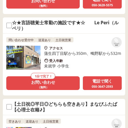
お問い合わせ
050-3628-5575
（無料）
☆★言語聴覚士常勤の施設です★☆ Le Peri（ル
ペリ）
問い合わせ受付中
送迎あり
土日祝営業
リストに
保存
アクセス
蒲生四丁目駅から350m、鴫野駅から532m
受入年齢
未就学 小学生
1分で完了！
電話で聞く
お問い合わせ
050-3647-2593
（無料）
【土日祝◎平日◎どちらも空きあり】まなびふたば
【心理士在籍♪】
空きあり
送迎あり
土日祝営業
リストに
保存