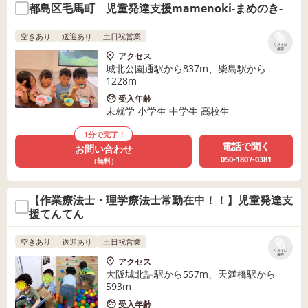
都島区毛馬町 児童発達支援mamenoki-まめのき-
空きあり
送迎あり
土日祝営業
リストに
保存
アクセス
城北公園通駅から837m、柴島駅から
1228m
受入年齢
未就学 小学生 中学生 高校生
1分で完了！
電話で聞く
お問い合わせ
050-1807-0381
（無料）
【作業療法士・理学療法士常勤在中！！】児童発達支
援てんてん
空きあり
送迎あり
土日祝営業
リストに
保存
アクセス
大阪城北詰駅から557m、天満橋駅から
593m
受入年齢