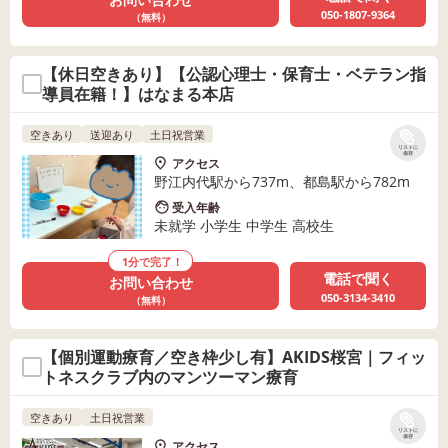
050-1807-9364
（無料）
【休日空きあり】【公認心理士・保育士・ベテラン指
導員在籍！】はなまる本店
空きあり
送迎あり
土日祝営業
リストに
保存
アクセス
野江内代駅から737m、都島駅から782m
受入年齢
未就学 小学生 中学生 高校生
1分で完了！
電話で聞く
お問い合わせ
050-3134-3410
（無料）
【個別運動療育／空き枠少し有】AKIDS桜宮｜フィッ
トネスクラブ内のマンツーマン療育
空きあり
土日祝営業
リストに
保存
アクセス