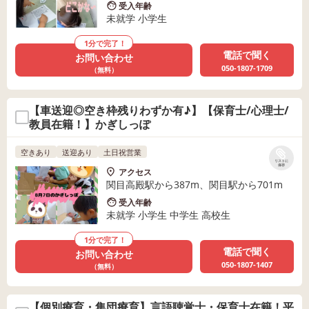
受入年齢
未就学 小学生
1分で完了！
電話で聞く
お問い合わせ
050-1807-1709
（無料）
【車送迎◎空き枠残りわずか有♪】【保育士/心理士/
教員在籍！】かぎしっぽ
空きあり
送迎あり
土日祝営業
リストに
保存
アクセス
関目高殿駅から387m、関目駅から701m
受入年齢
未就学 小学生 中学生 高校生
1分で完了！
電話で聞く
お問い合わせ
050-1807-1407
（無料）
【個別療育・集団療育】言語聴覚士・保育士在籍！平