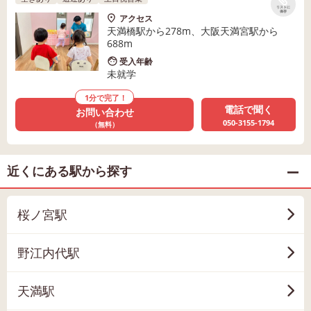
リストに
保存
アクセス
天満橋駅から278m、大阪天満宮駅から
688m
受入年齢
未就学
1分で完了！
電話で聞く
お問い合わせ
050-3155-1794
（無料）
近くにある駅から探す
桜ノ宮駅
野江内代駅
天満駅