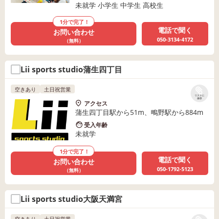
未就学 小学生 中学生 高校生
1分で完了！
電話で聞く
お問い合わせ
050-3134-4172
（無料）
Lii sports studio蒲生四丁目
空きあり
土日祝営業
リストに
保存
アクセス
蒲生四丁目駅から51m、鴫野駅から884m
受入年齢
未就学
1分で完了！
電話で聞く
お問い合わせ
050-1792-5123
（無料）
Lii sports studio大阪天満宮
空きあり
土日祝営業