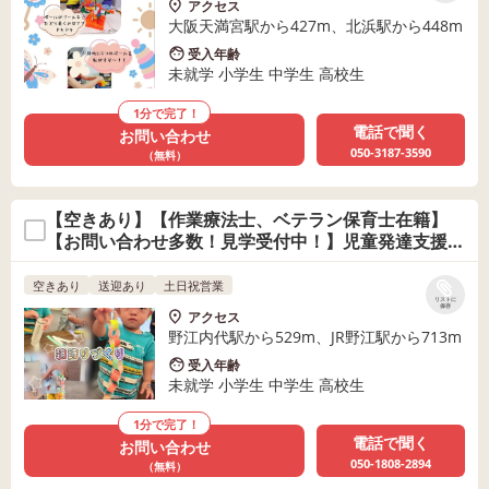
アクセス
大阪天満宮駅から427m、北浜駅から448m
受入年齢
未就学 小学生 中学生 高校生
1分で完了！
電話で聞く
お問い合わせ
050-3187-3590
（無料）
【空きあり】【作業療法士、ベテラン保育士在籍】
【お問い合わせ多数！見学受付中！】児童発達支援
Ｐｅｒｃｈ〜パーチ〜
空きあり
送迎あり
土日祝営業
リストに
保存
アクセス
野江内代駅から529m、JR野江駅から713m
受入年齢
未就学 小学生 中学生 高校生
1分で完了！
電話で聞く
お問い合わせ
050-1808-2894
（無料）