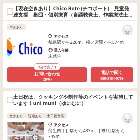
【現在空きあり】Chico Bote (チコボート) 児童発
達支援 集団・個別療育（言語聴覚士、作業療法士在
籍）
空きあり
リストに
保存
アクセス
都島駅から226m、桜ノ宮駅から574m
受入年齢
未就学
1分で完了！
電話で聞く
お問い合わせ
050-3184-0769
（無料）
土日祝は、クッキングや制作等のイベントを実施して
います！uni muni（ゆにむに）
空きあり
送迎あり
土日祝営業
リストに
保存
アクセス
蒲生四丁目駅から433m、JR野江駅から
749m