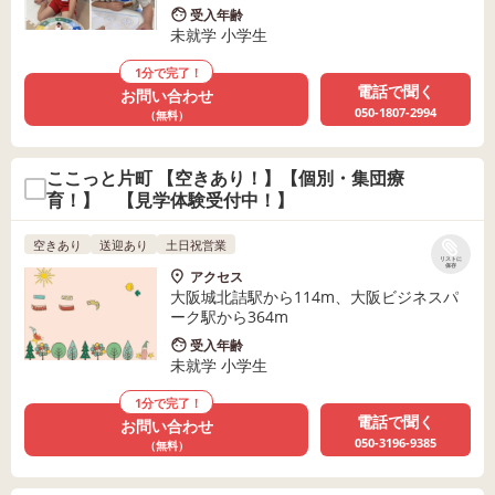
受入年齢
未就学 小学生
1分で完了！
電話で聞く
お問い合わせ
050-1807-2994
（無料）
ここっと片町 【空きあり！】【個別・集団療
育！】 【見学体験受付中！】
空きあり
送迎あり
土日祝営業
リストに
保存
アクセス
大阪城北詰駅から114m、大阪ビジネスパ
ーク駅から364m
受入年齢
未就学 小学生
1分で完了！
電話で聞く
お問い合わせ
050-3196-9385
（無料）