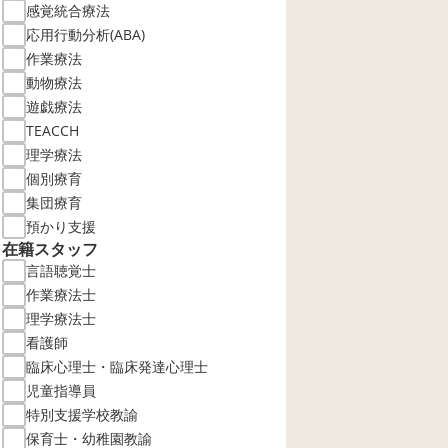
感覚統合療法
応用行動分析(ABA)
作業療法
動物療法
遊戯療法
TEACCH
理学療法
個別療育
集団療育
預かり支援
在籍スタッフ
言語聴覚士
作業療法士
理学療法士
看護師
臨床心理士・臨床発達心理士
児童指導員
特別支援学校教諭
保育士・幼稚園教諭