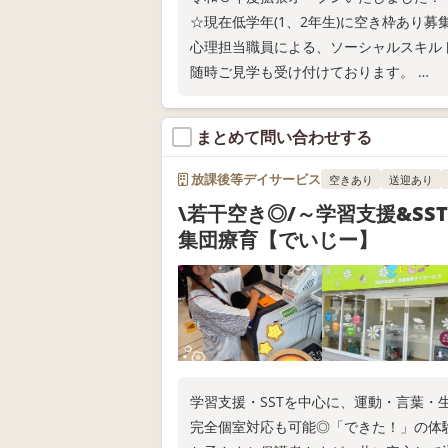
☆現在低学年(1、2年生)に空き枠あり募
心理担当職員による、ソーシャルスキルト
随時ご見学も受け付けております。
ご希望の方は是非一度お問い合わせくだ
まとめて問い合わせする
放課後等デイサービス
空きあり
送迎あり
\若干空き◎/～学習支援&SS
集団療育【でいじー】
学習支援・SSTを中心に、運動・言葉・
完全個室対応も可能◎「できた！」の体