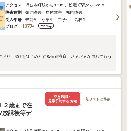
アクセス
堺筋本町駅から439m、松屋町駅から528m
障害種別
発達障害 身体障害 知的障害
受入年齢
未就学 小学生 中学生 高校生
1077
ブログ
件
ブログup
ており、SSTをはじめとする個別療育、さまざまな内容で行う
も開催しています✨
😌お気軽にお問い合わせください！
空き確認・
リストに保存
見学予約する
(無料)
１２歳まで在
/放課後等デ
アクセス
汐見橋駅から353m、ドーム前駅から422m