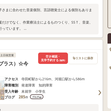
子さまに合わせた音楽個別、言語聴覚士による個別もありま
援だけでなく、作業療法士によるものつくり、SSＴ、音楽、
行っています。
い合わせ下さい。
土日祝営業
空き確認・
リストに保存
見学予約する
(無料)
レプラス）☆今
アクセス
寺田町駅から216m、河堀口駅から586m
障害種別
発達障害 知的障害
受入年齢
未就学 小学生
285
ブログ
件
ブログup
！