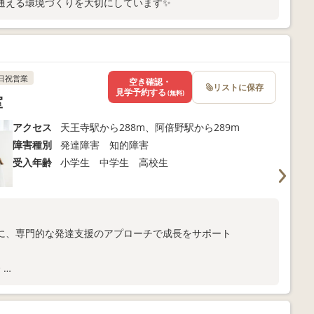
通える環境づくりを大切にしています✨
日祝営業
空き確認・
リストに保存
見学予約する
(無料)
室
アクセス
天王寺駅から288m、阿倍野駅から289m
障害種別
発達障害 知的障害
受入年齢
小学生 中学生 高校生
に、専門的な発達支援のアプローチで成長をサポート
分
ま向けサポートも充実
以下よりお問い合わせください！