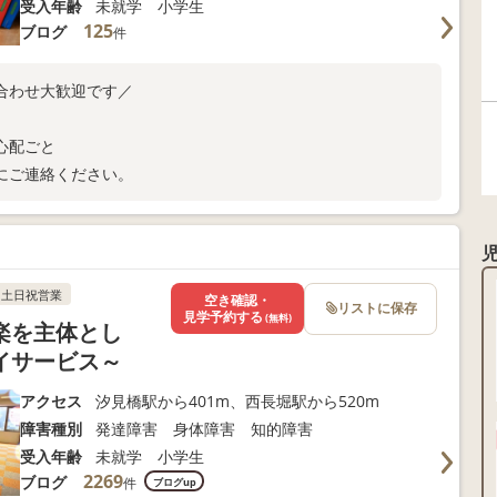
受入年齢
未就学 小学生
125
ブログ
件
合わせ大歓迎です／
心配ごと
にご連絡ください。
土日祝営業
空き確認・
リストに保存
見学予約する
(無料)
楽を主体とし
イサービス～
アクセス
汐見橋駅から401m、西長堀駅から520m
障害種別
発達障害 身体障害 知的障害
受入年齢
未就学 小学生
2269
ブログ
件
ブログup