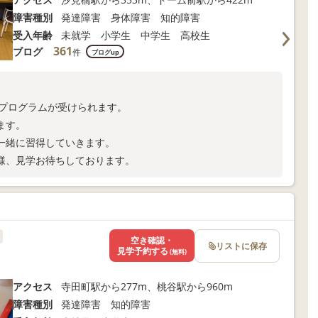
障害種別
発達障害 身体障害 知的障害
受入年齢
未就学 小学生 中学生 高校生
361
ブログ
件
ブログup
のプログラムが受けられます。
ます。
一緒に習得していきます。
様、見学お待ちしております。
空き確認・
リストに保存
見学予約する
(無料)
アクセス
寺田町駅から277m、桃谷駅から960m
障害種別
発達障害 知的障害