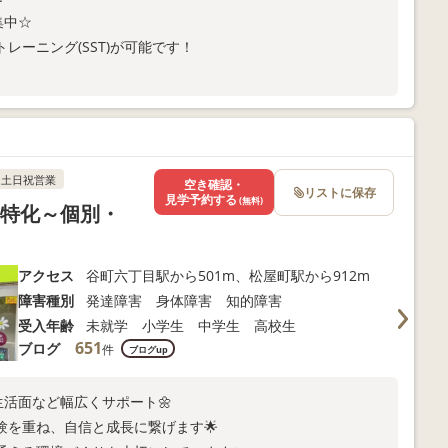
集中☆
レーニング(SST)が可能です！
さい😄お待ちしております！！
土日祝営業
空き確認・
リストに保存
見学予約する
(無料)
T特化～個別・
アクセス
谷町六丁目駅から501m、松屋町駅から912m
障害種別
発達障害 身体障害 知的障害
受入年齢
未就学 小学生 中学生 高校生
651
ブログ
件
ブログup
生活面など幅広くサポート🌼
験を重ね、自信と成長に繋げます🌟