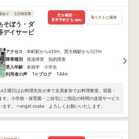
迎あり
土日祝営業
空き確認・
リストに保存
見学予約する
(無料)
あそぼう・ダ
等デイサービ
アクセス
本町駅から433m、西大橋駅から527m
障害種別
発達障害 知的障害
受入年齢
未就学 小学生
1
144
利用者の声
ブログ
件
件
第4土曜日はお料理先生が来て全員参加でお料理教室。宿題・
ます。小学校・保育園・ご自宅にご指定の時間の送迎サービス
す。⇒angel.osaka よろしくお願いいたします。