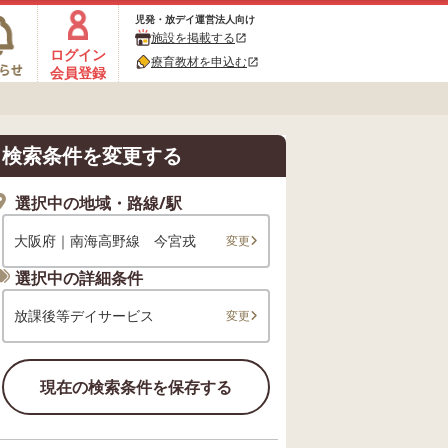
児発・放デイ運営法人向け
施設を掲載する
open_in_new
ログイン
療育教材を申込む
open_in_new
会員登録
検索条件を変更する
選択中の地域・路線/駅
大阪府｜南海高野線 今宮戎
変更
選択中の詳細条件
放課後等デイサービス
変更
現在の検索条件を保存する