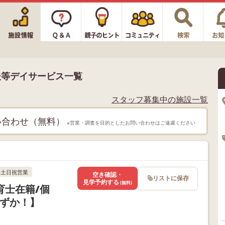
後等デイサービス一覧
スタッフ募集中の施設一覧
い合わせ（無料）
※営業・調査を目的としたお問い合わせはご遠慮ください
土日祝営業
空き確認・
リストに保存
見学予約する
(無料)
育士在籍/個
わずか！】