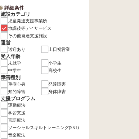
詳細条件
施設カテゴリ
児童発達支援事業所
放課後等デイサービス
その他発達支援施設
運営
送迎あり
土日祝営業
受入年齢
未就学
小学生
中学生
高校生
障害種別
重症心身
発達障害
知的障害
身体障害
支援プログラム
運動療法
学習支援
言語療法
ソーシャルスキルトレーニング(SST)
音楽療法