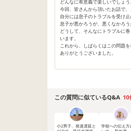
どんなに有意義で楽しいでしょう
そして昨日、同じ状況をテーマに教
今回、皆さんから頂いたお話で、
カと言い続けている人がむしろ、寂
自分には息子のトラブルを受け止
言っていました
息子が悪かろうが、悪くなかろう
どうして、そんなにトラブルに巻
「まだ生きてるんだ⁉︎」と言った
います。
ですが、御宅のお子さんも先にバカ
これから、しばらくはこの問題を
相手が激昂しているので、共に親同
ありがとうございました。
ただ、息子が言ったことについての
ここからは私の心も複雑で、理解頂
正直、相手のお子さんもバカ、と人
カっていうのも良くないね、なんて
いうのはわかっています。
この質問に似ているQ&A
10
もうそんな努力は払いたくなくなっ
疲れました。
それ以上はあちら側の御宅の問題で
小2男子、発達遅延と
学校への伝え方
そこで、皆さんにお尋ねしたいので