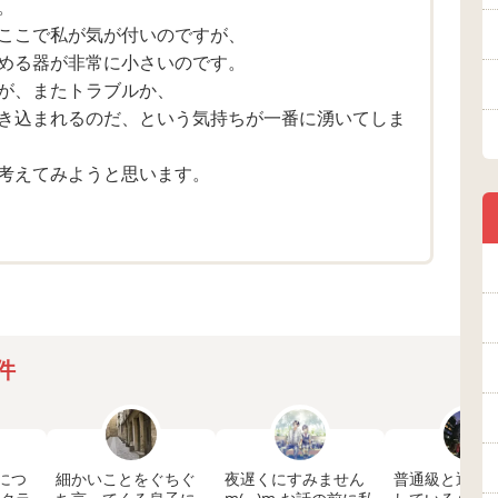
。
わったロールプレイをして、無視した場合は「バカバ
ここで私が気が付いのですが、
しい状況だな」「わかった、頑張ります！」と明るく
める器が非常に小さいのです。
が、またトラブルか、
き込まれるのだ、という気持ちが一番に湧いてしま
ことについてはお詫びしようと思います。
と言った、、と言いたい所ですが
考えてみようと思います。
士という立場で話が出来るとは思わなく
みお詫びしようかと思います。
けない方もあるかと思います。
に言わないのが理想ですし、うちもごめんね、でもバ
話ができればより良く、仲良くなれれば更によし、と
件
てしまいました。
あり、私には関係ない、と考えます。
につ
細かいことをぐちぐ
夜遅くにすみません
普通級と通級
すが、ここのお母さん方、