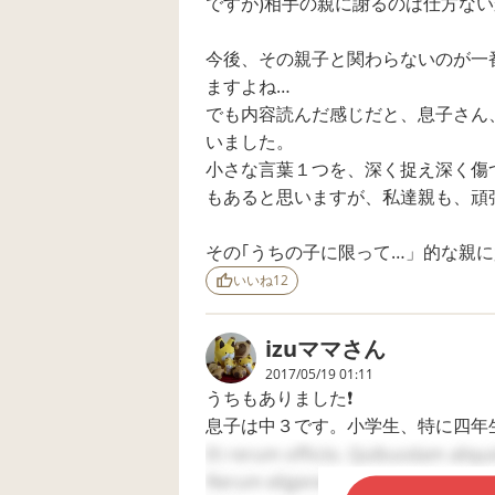
ですが)相手の親に謝るのは仕方ない
にして、支援級の先
メージです。 学校に
生に聞いたら、ちょ
は低姿勢でお願
うど参観日もあるの
しているのです
今後、その親子と関わらないのが一
で、その際親御さん
トラブルになる
にお声掛けをすると
必ず原因がある
ますよね…
良いとアドバイスを
す。 今回、5年生に
でも内容読んだ感じだと、息子さん
受けました。 トラブ
なり懇談でお話
いました。
ルが水曜日の話で、
ようと低姿勢で
参観日は金曜日でし
矢先、ある出来
小さな言葉１つを、深く捉え深く傷
た。参観日の前夜
あって限界がき
もあると思いますが、私達親も、頑
に、息子に確認した
リントを投げて
所、暴言は吐いたけ
ったようでやっ
ど、パンチなんてし
し合いになった
その｢うちの子に限って…」的な親
てないし謝っただろ
です。 本人も定期的
と怒っていました。
いいね
12
に先生に相談し
やってもないのに何
たようですが、
で謝るんだ！と癇癪
らないと言って
を起こし、親だけの
爆発したらやっ
izuママ
さん
謝罪という形に予定
し合いして、向
2017/05/19 01:11
しました。 そして当
も嫌味を言って
うちもありました❗
日、交流級の先生に
んなさい、こち
直接確認すると、何
プリントを投げ
息子は中３です。小学生、特に四年
だか曖昧な言い方
めんなさいとお
小１の時、距離感や力の加減ができ
Et rerum officiis. Quibusdam aliqu
で、どの子がぶつか
ごめんなさいを
て、相手側から「なにもしてないの
Rerum eligendi possimus. Atque sus
ったかわからない
ようです。 いつもそ