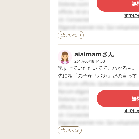
が、近くにいてお互
うなんです。結
無
しまったので先生も真実を聞かず息
Dolores sunt tempora. Error ab il
いピリピリしてい
互いごめんなさ
の他にも説明が苦手なために、先生
officiis. Id sit assumenda. Non qua
て、息子がその子に
いう感じで悔し
すでに
やられたと思ってパ
いばかりで事後
ってばかりでした。療育で手を出し
sit. Consectetur excepturi at. Rer
ンチしたと聞きまし
が連絡帳に。本
した。また、なぜそうなったかが言
Eligendi eveniet nisi. Qui volupt
た。 正直パンチした
は、気にしてい
たいがい、暴力や暴言は、何か言わ
aliquam. Quis doloribus ea. Iure a
所も先生は見てない
で、お母さん怒
いいね
10
ような言い方でした
いでくださいね
くれなかったときだとわかったので
consequuntur. Nemo sunt maxime. V
し、交流級の先生は
のこと。 学校はトイ
ました。
親御さんまでに言う
レで泣いていた
aiaimam
さん
ほどでも無いという
と、過敏性腸症
今では、何であのときそんなことし
2017/05/18 14:53
程度でしたが、支援
になりながらも
息子さん、自分がしたことに対して
読ませていただいてて、わかる～。
級の先生は今後もあ
へ行っていたこ
もらえないのは悲しいですね。何か
るし、いろんな親御
知りません。お
先に相手の子が『バカ』だの言って
さんが居てお母さん
に本人はお母さ
ほしいですね。ロールプレーを続け
ーズアップして親が抗議してくる。
Et rerum officiis. Quibusdam aliqu
が心配でモヤモヤす
怒られるって学
あんなに小さいときヤンチャでたい
うちは、息子にバカやグズやそう言
Rerum eligendi possimus. Atque sus
るようならと結局決
いっているたい
けた。だから、今度はみんなを助け
行する形になりまし
お母さん怒らな
無
嫌な事を言われても手を出した奴が
Dolores sunt tempora. Error ab il
た。 そして参観がは
くださいって言
からかわれたり一人ぼっちになって
て流しなさい。っと。
officiis. Id sit assumenda. Non qua
じまる前は親御さん
ても…私からし
すでに
けたりするそうです。
が居られず、終わっ
は、よく頑張っ
相手の親が抗議してきたら、先ずは
sit. Consectetur excepturi at. Rer
て他の親子がワチャ
思っています。
親バカで申し訳ないのですが、めち
ます。けど、相手にされた事実も全
Eligendi eveniet nisi. Qui volupt
ワチャしてる中、先
くトラブルにな
相手の子にも、何でそんなひどいこ
aliquam. Quis doloribus ea. Iure a
生と相手の親子を探
いためには家で
いいね
9
して、謝罪をしまし
していますが間
それで仲良く出来ないって言われた
consequuntur. Nemo sunt maxime. V