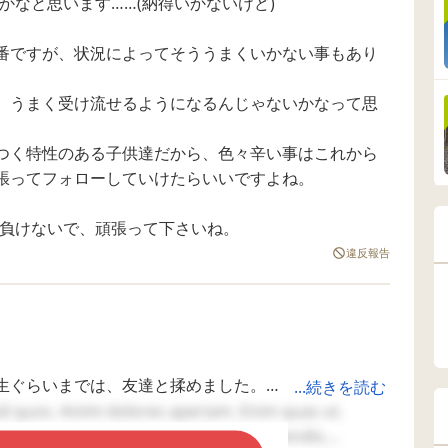
かなと思います……(納得いかないけど)
物事を忘れるため、
時々意見の違いでお
く、離席や授
いを
先生が何度注意して
友達と衝突すること
空気の読めな
が、
もやめないようで
もありますが、バカ
を大きな声で
番ですが、状況によってそううまくいかない事もあり
には
す。 ●●君が怒られて
呼ばわりされたり、
ど、すでにだ
んで
「きいぃー」と騒ぐ
支援級にいることを
いています。(
ことも嫌で、息子も
そんなふうに言われ
のことは小学
、うまく受け流せるようになるんじゃないかなって思
しし
家で「きいぃー」と
るのは… 学校外での
すでに相談し
いた
叫び声を出すので困
事なのですが、昨年
した)担任の先
事が
っています。 息子か
も同じ相手の子に二
う少し様子見
つく特性のある子供達だから、色々辛い事はこれから
てプ
ら先生に逐一言って
度も同じような内容
すとの事でした。
張ってフォローしていけたらいいですよね。
しま
いますが、あまりに
の事を登校中に言わ
くなりました
と話
も何度も言うため、
れ今年、支援級につ
からが相談です
よう
先生も疲弊してお
いて普通級の全学年
室まで 通学の
に負けないで、頑張って下さいね。
り、「そんなに気に
に話をしている状況
りの付き添い
てい
するな」みたいな対
ですが、学校にこの
違反報告
いるのですが
変わ
応らしく、最近は言
話をすべきなのか悩
中近所の同じ
いて
いづらい。。。と言
んでます。
の女の子が後
と話
っています。 息子は
走ってきて、
こう
HSCの特性もあるよ
子いるから逃
ごめ
うで、大人から見る
う』とうちの
らも
と「いちいちそんな
顔を見ていい
てご
ことで」という事に
時うちの子と
生ぐらいまでは、友達と揉めました。
...続きを読む
互い
も反応し、「嫌だ嫌
歩いていた男
ずあくびの時に手を広げたら通りすがりの子に当たっ
id quos. Animi dolores aperiam. Enim quas ut.
した
だ」を連呼します。
つれて走って
に叩かれた」と言われました。ごめんなさいと言って
cipit nobis. Voluptates soluta perferendis.
こんなに繊細であれ
のです。うち