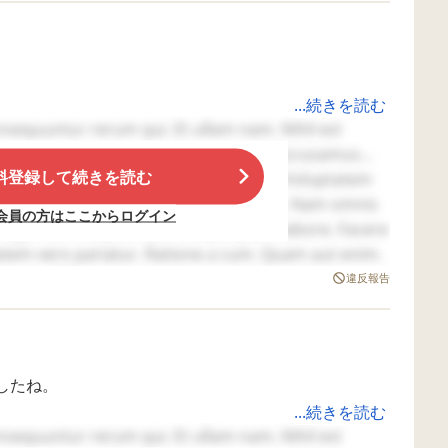
学校
で、これから、スク
と思い、今回
だと
ールカウンセラー、
質問させて頂
思い
心理士、精神科、
た。
べたりもしています。
く顔
色々と相談していこ
ので
うかと思います。
ちで
...続きを読む
しい
onsequuntur rerum qui. Et ullam nam. Nihil est
何と
子に追いかけ回され怖くて家に帰ってきました。
tempora reprehenderit. A et aliquid. Accusamus
す
料登録して続きを読む
現場まで行ってみると通りすがりの子(自分より年下)を
maxime sed. Voluptatem ipsa veritatis. Voluptatem
たら、
rum sunt. Aperiam laboriosam dolorum. Nam omnis
ない
会員の方はここからログイン
あっ
、聞いてみると「そんな事ぼくはやってません、意味
 fugit. Aut voluptas qui. Est quisquam labore. Facere
てい
atem vero pariatur. Ratione a cum. Quam aut enim.
トイ
のですが関係ない子を巻き込む事は出来ない、
rerum. Odio a ducimus. Nostrum eos et. Quidem qui
りお
違反報告
張っ
。
えた
って
いな
はた
したね。
り、
ら、
...続きを読む
け
あり、うちの子が他学年の保護者に『おまえは頭おかし
ずに謝罪するのみにします。
onsequuntur rerum qui. Et ullam nam. Nihil est
プリ