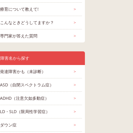
療育について教えて!
>
こんなときどうしてますか？
>
専門家が答えた質問
>
障害名から探す
発達障害かも（未診断）
>
ASD（自閉スペクトラム症）
>
ADHD（注意欠如多動症）
>
LD・SLD（限局性学習症）
>
ダウン症
>
に在籍
友達と話したり、遊
皆さんだったら どう
はじめまして