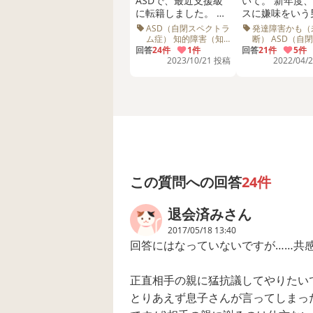
ASDで、最近支援級
いて。 新年度、クラ
皆さんなら、どうされますか？
に転籍しました。 も
スに嫌味をいう
どう処理されますか？
とが通常級スタート
がいるようで学
ASD（自閉スペクトラ
発達障害かも（
だったので、交流級
はそのことと、
ム症） 知的障害（知
断） ASD（自
どう行動、またはどうお子さんと、
的発達症） 小学1・2
クトラム症） 小
が割と多いです。そ
回答
24件
1件
を言われると学
回答
21件
5件
年生 いじめ 先生 他害
6年生
2023/10/21 投稿
2022/04/
の分小さなトラブル
行きたくないっ
トラブル 癇癪
がたまにあるのです
っているので集
が、今日私のエゴで
の様子が気にな
息子をとても傷つけ
います。懇談で
てしまいました。 発
教えてください
端は、交流級の体育
談の事前相談の
でクラスの２人がぶ
伝えてみました。
つかってきて、息子
しくは連休明け
が怒って手を出した
る懇談で話そう
と報告を受けまし
っていましたが
この質問への回答
24件
た。相手の怪我はそ
敏性腸症候群に
の日の帰りには治っ
たり、爆発しな
退会済みさん
て子供同士、仲直り
うにトイレで泣
もしたと聞いて、そ
いたり我慢もし
2017/05/18 13:40
れでおわっていた
たようです…。 我が
回答にはなっていないですが……共
ら、こんな事にはな
子は低学年の頃
らなかったのです
く爆発してしま
が、ふと他害をした
いて、感情のコ
正直相手の親に猛抗議してやりたい
ら相手の親御さんに
ロールが難しく
とりあえず息子さんが言ってしまっ
謝罪をするべきと耳
ラブルが多い子