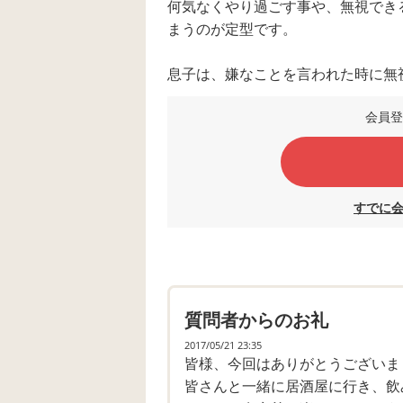
何気なくやり過ごす事や、無視でき
まうのが定型です。
息子は、嫌なことを言われた時に無
が、本当に耐えられない時、人は怒
会員登
今回、抗議を受けたケースも外で遊
と言われ、一度は無視したのですが
「やっぱオマエ、バカじゃん」と言
です。
すでに
言われたお子さんは、近くにいたお
です。説明したが「うちの子はそん
す。
質問者からのお礼
そのお母さんの普段の印象からもそ
2017/05/21 23:35
皆様、今回はありがとうございま
多少悪い事を言われても無視しよう
皆さんと一緒に居酒屋に行き、飲
と話しました。カウンセラーも前に