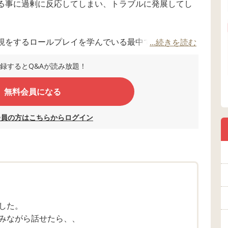
る事に過剰に反応してしまい、トラブルに発展してし
視をするロールプレイを学んでいる最中です。です
...続きを読む
って良いと思いますが、加減まではまだ学べません。
録するとQ&Aが読み放題！
んでいる時に、「バーカ、バーカ」
無料会員になる
(無視したと言っているが真偽はわかりません)続いて
われそこでカッとなり上記の様な事を言ったらしいの
会員の方はこちらからログイン
母さんに言い、うちの子をその場でとても怒ったそう
な事言わない」との事で聞いてもらえなかったそうで
れは想像できるのです。
した。
、無視は負けでははいよ、大丈夫だよ。
みながら話せたら、、
そう言っていました。