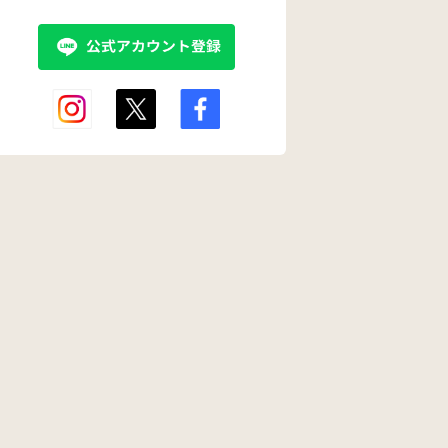
追いか
今後に不安がいっぱ
つい 先日は六年生に
います。 ど
、近く
いです。 また、から
すれ違い様に叩かれ
私の気持ちを
とまた
かってくる友達のお
たというのですよね
えて息子に向
ー やだ
母さんとは私も仲良
ー。何もしないのに
るのでしょう
いいな
くさせてもらってい
😿 でも それも 少し
けて下さい。
り返し
るのですが、今回の
様子見ようと思い ま
れ、私
ことを伝えた方がい
だ様子見てるところ
から追
いのか…悩んでいま
ですが そういった事
めなさ
す。 似たような体験
を うまく避けたりす
に言っ
をされた方などいら
ることも 学んで 交わ
混ぜて
っしゃいましたら、
していくことを自分
らや
コメントいただけれ
で工夫して身につけ
まし
ばと思います。
て欲しいと思うので
かなり
すが おやおや❔これ
だ割り
は❔と思うようなシグ
親で
ナルを感じたら 学校
は、僕
へ相談も考えつつお
たい、
ります。 みなさんは
追いか
自分のお子さんが そ
嫌がら
ういう状況になった
わかっ
時 どうされますか❔
。 こ
それから その ウザい
したら
といって 弄ってくる
うか。
子供の心理ってどん
ければ
ななんだろうかと…