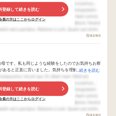
れたと」
らご
う風に育とうと、私には関係のないことですから。
tempora reprehenderit. A et aliquid. Accusamus
えま
自分を守る為に嘘をついて、親がうのみにしたんだと
料登録して続きを読む
maxime sed. Voluptatem ipsa veritatis. Voluptatem
あっ
い子（大切に思う子）だったら注意もするし厳しいこ
rum sunt. Aperiam laboriosam dolorum. Nam omnis
話を
会員の方はここからログイン
確認の電話でした。
を投
 fugit. Aut voluptas qui. Est quisquam labore. Facere
をブ
保護者をつなく大事な役目なのに学校への不信感が強
必要ないと思っています。
atem vero pariatur. Ratione a cum. Quam aut enim.
たか
供は問題児で先生にハサミを向けたり石を投げたりす
て我
rerum. Odio a ducimus. Nostrum eos et. Quidem qui
違反報告
じで
校や公園で発散しているみたいです。
は高２です）、障がいがあるとかないとかとは別に、
でい
りっ
かってかげればいいんです。
も嫌
長の仕方が変わってくるのが分かることがあります。
んな
あげて
子の母です。私も同じような経験をしたのでお気持ちお察
くれ
める。
い子だったのにね（大人の前ではいい子だった）、
ない
があると正直に言いました。気持ちを理解しあいたか
...続きを読む
。
て伝え
ありますから。
方が悪いとこちらがせめられ校長も学年主任も担任も
onsequuntur rerum qui. Et ullam nam. Nihil est
モヤ
きたからなんだと思います。
る。
クレーマーの親だったからです。世間は冷たいなぁと
tempora reprehenderit. A et aliquid. Accusamus
なの
料登録して続きを読む
だけです。どうかこれから辛い事があっても息子さん
maxime sed. Voluptatem ipsa veritatis. Voluptatem
に「何年か後には見返しえやる」って思っていたん
rum sunt. Aperiam laboriosam dolorum. Nam omnis
会員の方はここからログイン
きたの。
 fugit. Aut voluptas qui. Est quisquam labore. Facere
対応してきたの。
atem vero pariatur. Ratione a cum. Quam aut enim.
よ。特性バリバリで扱いにくいこともありますよ。
rerum. Odio a ducimus. Nostrum eos et. Quidem qui
違反報告