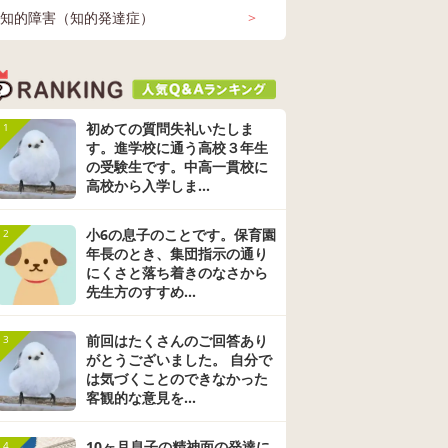
１年生
ぶことが何より大好
思うのか？どうされ
よろしければ
知的障害（知的発達症）
>
3歳か
きな息子。ADHD、
るのか❓伺ってみたく
聞いていただ
や幼稚
アスペルガー診断す
質問させていただき
かと思い初め
（未診
ADHD（注意欠如多動
発達障害かも（未診
ADHD（注
ろいろ
み。 放課後デイに通
ます。 わが子、現在
します。 こ
年生 発
症） 小学5・6年生 ソ
断） ADHD（注意欠
症） 4~6歳
員会 遊
ーシャルスキル ソー
如多動症） 知的障害
ケーション 
、発達
ってソーシャルスキ
回答
9件
9件
小5男の子は 最近 6年
回答
16件
6件
幼稚園に入園
回答
19件
1
校 通常
シャルスキルトレーニ
（知的発達症） 小学
生 トラブル
/10 投稿
2018/01/24 投稿
2018/02/07 投稿
2017/
一度受
ルトレーニングを受
生に弄られるらしく
た4歳男児の
ング 診断 先生
5・6年生 中学生・高
んとか
けています。 手先が
嫌だなぁー会いたく
息子はADH
校生
送りま
不器用だったり、1人
ないなぁーと話すよ
を持っており
初めての質問失礼いたしま
1
入学前
で喋り過ぎてしまう
うになり、今朝も出
にも幼稚園側
す。進学校に通う高校３年生
んを通
ことがあります。
かける時に「6年に会
する時間を作
の受験生です。中高一貫校に
支援コ
（自覚していて気を
いたくないなぁまた
ただきました
高校から入学しま...
ーの先
つけているようで
ウザいとか言われ
してからは息
ら、3
す） 最近、ずっと仲
る」と言いながら出
はそれなりに
見学と
良くしてくれていた
小6の息子のことです。保育園
かけていきました。
通えてる部分
2
教育委
友達からのからかい
息子の見た目は目に
のですが毎日
年長のとき、集団指示の通り
受け、
や暴言が続いている
インパクトのある優
に行くたびに
にくさと落ち着きのなさから
と通級
ことに加えて、周り
しい幼い印象の子で
こんな事があ
先生方のすすめ...
支援級
の子からもバカにさ
す。性格も 見た目と
たと息子の悪
ながら
れることが増えてき
の差がなく穏やかで
告されお迎え
前回はたくさんのご回答あり
3
してい
ました。 出来たらま
優しい感じで 競い合
のが苦痛でた
がとうございました。 自分で
た仲良くなりたいと
いが嫌いで、勉強も
せん。 1番
ス1.5
我慢して受け流して
は気づくことのできなかった
運動も負けたくない
は本人だと思
まれで
きたようですが、そ
という意地を持ちま
毎日毎日先生
客観的な意見を...
なりま
ろそろ限界と昨日話
せん。かと言って負
を聞かされて
してきました。 チク
けるのは嫌なんです
気持ちになり
10ヶ月息子の精神面の発達に
4