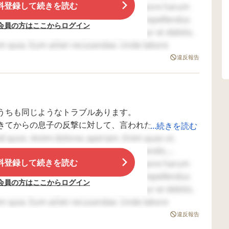
局お
ば、おそらく将来は
遊びたいので
料登録して続きを読む
子が悪いになりました。(後で事実の話をしましたが)こ
lum. Et rerum unde. Sint nobis et. Tempore harum
いと
鬱病になり、引きこ
けたのですが
もよくわからず、結局暴力や暴言をした方が悪いと謝
e dolor. Voluptates odit cupiditate. Et repellendus
い思
もる未来しか見えな
まで追いつく
会員の方はここからログイン
報告
く（親の私はネガテ
『きゃー きた
たら負けということを何度も繰り返し話してもらいま
um eos quis. Magnam quia et. Aspernatur et debitis.
人
ィヴ）。 不登校にな
逃げよう』と
えるようにと、話すことの練習もしました。
atem quia. Eum amet recusandae. Unde labore
るの
っても引きこもって
がら走るを繰
れたりやられたりした時、それも数回やられてやめて
d temporibus. Placeat ducimus ipsa. Id suscipit
らな
も仕方がない、と思
繰り返しやら
違反報告
。と
うしかない、という
が嫌がってる
、担任の先生にはよーく話を聞いてもらうように頼み
eritatis qui voluptates.
感情が出てきて、私
いかけるのや
こ
も辛いです。 心理士
いとうちの子
候群
に相談したところ、
たのですが、
たのかな〰？って言っています。
学校
「とにかく否定せず
もらいたいか
は謝るのは当然ですが、相手からされたことを謝って
うちも同じようなトラブルあります。
とは
に息子が言うことを
だ！と言われ
しら原因があってその行動が出たってことにわかって
まけ
そうだねー、嫌だっ
た。私自身が
きてからの息子の反撃に対して、言われた事だけクロ
...続きを読む
んに
たねーとひたすら聞
辛く、まだま
ていけばきっと息子さんもできるようになりますよ。
id quos. Animi dolores aperiam. Enim quas ut.
校に
いてあげて下さい」
切れない弱い
へんだった息子が、僕は小さいときみんなに迷惑をか
う言葉の暴力を言う子の方がダメな子だし、どんなに
cipit nobis. Voluptates soluta perferendis.
で、
と言われ、毎日毎日
す。うちの子
ることをしたい。と言っています。クラスでちょっと
いで
カーリング女子なみ
のこと嫌いみ
料登録して続きを読む
負けだよ！嫌な事を言われても、はいはい。って言っ
lum. Et rerum unde. Sint nobis et. Tempore harum
われ
に「そだねー」と言
といいながら
いる子を見つけると、同じグループに誘ったり話しか
e dolor. Voluptates odit cupiditate. Et repellendus
て
っています。 解決策
けていたので
会員の方はここからログイン
たと
はやはり聞き続ける
れているのは
自分の子が言ったこと手を出したなら、その事を謝り
um eos quis. Magnam quia et. Aspernatur et debitis.
厳し
しかないのでしょう
ているようです
ゃめちゃ優しい子に育っています❗
て話します。
atem quia. Eum amet recusandae. Unde labore
らな
か？ ４・５月は家族
んな時はどう
とを言うのかを聞くし怒ります。
d temporibus. Placeat ducimus ipsa. Id suscipit
は話
が体調が悪かったり
いいのでしょ
違反報告
違っ
して忙しかったの
教えていただ
ら、それまでだし親同士の仲が険悪になっても、それ
eritatis qui voluptates.