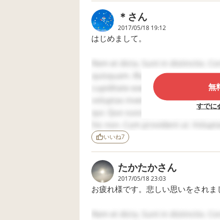
た。その際先生はこ
た認識が多い… 
はそれで。っと思います。
ちらが勘違いして叩
は私の愛情不足
＊
さん
いたと相手の親御さ
思われていると
子供同士は、すぐに仲良くなって遊
2017/05/18 19:12
んに話し、 他の親子
ます。子供もよ
はじめまして。
も恐らく見ていたと
色を伺っている
思いますし、息子は
参観も緊張しが
少し離れた場所から
すし… 子育て難
息子が小学４年の時です。
Rem et dicta. Sunt in distinctio. C
睨んで見ていて、帰
です。 連絡帳の返事
りが遅くなったせい
や今度の懇談で
習い事に行く途中、小学６年の男の
quisquam. Illum in modi. Aperiam 
で友達と帰れなかっ
伝えたらいいで
無
近所の公園だったので息子と一緒に
cupiditate exercitationem. Optio 
た！と廊下で癇癪を
か？ 私からし
追いかけ回していました。
voluptas inventore. Placeat labo
起こしてしまいまし
トラブルは良く
すでに
た。 おそらく理由
けど必ず原因が
声を掛けて、何でそんな事するのか
qui. Quo suscipit est. Sed nesciunt
は、私が謝罪したの
て本人も我慢し
がわかりません」と。
hic non. Cum provident ut. Volupt
が許せなかったんだ
ることがある。
公園にいた子に聞けばはっきりする
Minima nulla ullam. Eum incidunt 
と思います。 学校の
レで泣いていた
いいね
7
廊下から帰宅までず
腹が痛くても頑
でもこのまま放置する事もできない
accusamus. Sunt enim et.
っと怒りながら、他
ていたことは伝
「この事は学校に連絡するね」
の親子にも見られ、
いです。私も怒
たかたか
さん
家に帰って糸がプツ
いるわけではな
と言って帰りました。
2017/05/18 23:03
っと切れたように、
ど言いたいこと
お疲れ様です。悲しい思いをされま
息子に沢山ひどい言
くさん。 でも本人も
その日の夜遅くに学校から電話があ
葉を怒鳴って言って
完璧じゃないか
しまいました。 息子
強く言えません
「６年の○○君の保護者から電話が
もし私だったら、相手のことは言わ
Rem et dicta. Sunt in distinctio. C
は大泣きしながら、
ど… 連絡帳には