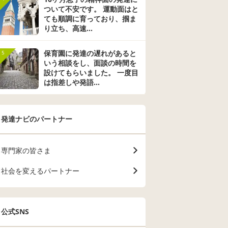
業中、
ッたことで関係が悪
けどね、みんなで和
責めてしまい
ついて不安です。 運動面はと
い発言
化するのも心配と話
んでることが大好き
どうしてもお
ても順調に育っており、掴ま
言うな
すので、担任の先生
な子でマイペース。
うまくコミュ
り立ち、高速...
いぶ浮
への相談の手紙を書
甘えん坊です。集中
ションが取れ
これら
き、見守りと必要時
力が保育園時代から
ラブルになる
校にも
には注意してもらえ
保てず 、でも多動で
す。 キッカ
保育園に発達の遅れがあると
5
ていま
るよう伝えました。
落ち着かない訳では
からの事もあ
いう相談をし、面談の時間を
生はも
夫は元から息子のこ
ないんです。 じぃち
ですが我慢や
設けてもらいました。 一度目
てみま
とには無関心で、気
ゃん ばぁちゃんには
が出来ない息
は指差しや発語...
 長
に入らないと怒鳴る
すごく好かれ おじさ
終相手を泣か
がここ
ような人です。 いく
ん おばさんにも 良く
なります。 
。 教
ら対応を説明して
声かけられるし うち
園の帰りに息
行き帰
も、自分には無理と
の子も人懐っこく話
をするのです
発達ナビのパートナー
をして
いうばかりです。 話
します。 姉と同じく
だんイライラ
、通学
には聞いていました
らいの高校生位の子
て息子を責め
一年生
が、本人が頑張って
も ウンと可愛がって
います。 そ
ろから
いてもやはり高学年
くれ マジ可愛い♡と
しても無意味
専門家の皆さま
『変な
になると他の子との
ほっぺをムギューっ
むしろ逆効果
げよ
微妙な差や弱さが攻
とされる程なんで
わかっている
社会を変えるパートナー
子供の
撃対象のようになっ
す。 が、しかし 同級
日毎日同じ事
、その
てきてしまうのでし
生や 近い年の子から
息子が許せな
一緒に
ょうか… 我が子の素
は ウザがられ💧いじ
んどいです。
の子を
直さ、明るさがどん
られることがエスカ
本人なりに頑
公式SNS
行った
どん消えていく気が
レートし 少しイジメ
るのに成果と
の子は
して情けないですが
られたりもします。
ない事に怒っ