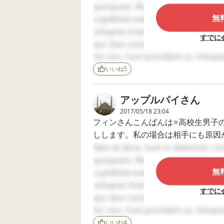
い！異常なんじゃないか！』と言わ
ママごめんね、と泣
ントを投げたか
だってね、相手のお子さんがどうい
quisquam. Illum in modi. Aperiam 
いて、でも僕、ほん
めんなさいと言
私が学校に連絡すると言ったので、
無
cupiditate exercitationem. Optio 
とにパンチはしてな
したって書いて
すぐにわかりました。
自分の友達でもそうですが、仲のい
voluptas inventore. Placeat labo
いんだよと泣きなが
たけど、本人の
すでに
もちろん学校は信じていないが一応
ら訴えてきて、自分
聞くとプリント
とも
qui. Quo suscipit est. Sed nesciunt
の体裁だけ気にし
げる前から嫌味
その保護者、PTAの会長。学校と
言いますよ。でもそうでないのなら
hic non. Cum provident ut. Volupt
て、息子を信じてな
ツブツいってい
く、学校批判ばかりしている人。子
かったんだと気づき
らっていってい
Minima nulla ullam. Eum incidunt 
いいね
5
息子と大きな壁がで
慢もしていた感
る子。父親が凄く厳しいみたいで学
子どもが大きくなってくると（うち
accusamus. Sunt enim et.
きてしまったよう
すが、本音は何
親が
で、涙が止まりませ
つもこっちばか
アップルパイ
さん
結局、お母さんお父さんが子供をわ
ん。 きっと本当にや
て感じ。向こう
どういうふうに育ててきたのがで成
2017/05/18 23:04
ってないんだと思い
味を言ってごめ
良く話をきいて良くない所は正して
フィンさんこんばんは⭐️高校生男
ますが、今までワー
さいって言って
悪くないなら理解してあげて抱き締
小学生の頃は親が自慢するようない
キングメモリの低さ
たそこは書いて
しします。私の場合は相手にも原因
それだけでうちの子は大丈夫でした
もあり、作り話や嘘
し。 どうやっ
今は大変そうだね…なんてご家庭も
ったからです。でも結局、親の育て
Rem et dicta. Sunt in distinctio. C
を本当のことのよう
たらいいのか…
でもそれは親がそういう風に育てて
に話すことが何度か
モヤイライラす
相手の味方につきました。なぜなら
quisquam. Illum in modi. Aperiam 
あったので、信用で
せっかくの連休
無
感じましたね。信じられるのは家族
cupiditate exercitationem. Optio 
きていませんでし
に。。
子どもが小学生の頃、心の中で密か
を信じてあげてくださいね！
voluptas inventore. Placeat labo
た。 私にも、謝罪で
すでに
ですよ。だからずっと厳しく育てて
仲立ちした先生に
qui. Quo suscipit est. Sed nesciunt
も、息子は自分は信
取っ組み合いになっても、負けずに
hic non. Cum provident ut. Volupt
用されてないと思っ
もちろん今でも問題行動はあります
たでしょうし、相手
Minima nulla ullam. Eum incidunt 
いいね
4