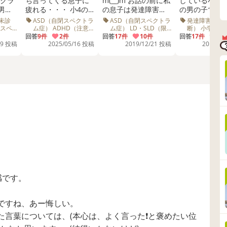
ち言ってくる息子に
m(__)m お話の前に私
している小学
男子
疲れる・・・ 小4の
の息子は発達障害の
の男の子です。
校に
アスペルガー男子。
クラスにいます。相
ら保健師さん
未診
ASD（自閉スペクトラ
ASD（自閉スペクトラ
発達障害かも
嫌味
支援級在籍ですが、
手の子供は普通級で
園の先生にい
閉スペ
ム症） ADHD（注意
ム症） LD・SLD（限
断） 小学1・2
どう話しますか？
学5・
欠如多動症） LD・
局性学習症） 小学1・
達検査 教育委
校へ
とにかく学校での愚
回答
9件
2件
す。１週間前の事な
回答
17件
10件
相談しながら
回答
17件
2件
SLD（限局性学習症）
2年生 通常学級 先生
び 幼稚園 小学
29 投稿
2025/05/16 投稿
2019/12/21 投稿
2019/04
て言
痴が止まりません。
のですが、子供会の
検査を一年に
知的障害（知的発達
学級 先生 離席
団で
最近はある男子が言
クリスマス会の帰り
けながら、な
症） 4~6歳 小学1・2
って
ってくることにいち
にのバスの中で普通
幼稚園生活を
年生 小学3・4年生 小
また
いち腹を立てていま
級の子とうちの息子
した。 小学校
学5・6年生 中学生・
高校生 19歳～ スクー
と懇
す。 具体的には、
が些細なことで言い
には保健師さ
ルカウンセラー 不登
紙で
「●●君が、僕の家が
合いになりました。
し、小学校の
校 先生
 詳
火事になるって言っ
言い合いがひどくな
ーディネータ
にあ
てきて嫌だった」
り相手の子がつかみ
生に相談しなが
と思
「●●君に、お化けが
かかろうとしたので
回程小学校の
、 過
僕のことを食べにく
引き離しました。と
面談を重ね、
なっ
ると言われて嫌だっ
りあえず息子は落ち
員会の面談を
いよ
た」等、ものすごく
着いたのですが、相
今年、普通級
いて
くだらないことで
手の子が言った事が
に籍を置き、
てい
す。 ●●君は少し幼い
(○○くんはバカで、学
を視野に入れ
のですが、よく話す
校でも先生や皆に迷
小学校通学を
感です。
はよ
子で、大人から見る
惑かけているから○○
ます。 発達検査の発
って
と、とても可愛らし
学級にいるんだ)と言
達年齢はマイナ
ント
い、純粋なお子さん
われ、腹立たしさと
歳です。早生
ですね、あー悔しい。
てト
で、私は好きなんで
悲しさでいっぱいに
す。最近6歳に
た言葉については、(本心は、よく言った❗と褒めたい位
のイ
すが。 ●●君はすぐに
なりました。確かに
した。 落ち着きがな