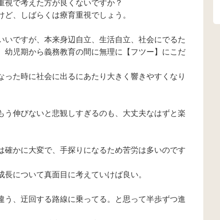
重視で考えた方が良くないですか？
ん。 近くで呼んでも
見て、「あん
けど、しばらくは療育重視でしょう。
聞こえていないよう
もぐ、おいし
な態度を取ります。
遊んでいる。 
また連れ戻されるの
いる家族に布
いいですが、本来身辺自立、生活自立、社会にでるた
が嫌なのか分かりま
け、「ねんね
せんが、わざと逃げ
う。 まとまりがなく
、幼児期から義務教育の間に無理に【フツー】にこだ
ていくようにも思え
なってしまい
ます。外でされると
が、こちらの
なった時に社会に出るにあたり大きく響きやすくなり
我が子に嫌われてい
じず、落ち着
るみたいでショック
いので外出が
を毎回受けてます
恐いです。 待
(^^;) 好きなテレビや
ダメも全く通
もう伸びないと悲観しすぎるのも、大丈夫なはずと楽
イベントなど、刺激
ん。 何をどこ
がほしい？のか、嬉
解しているか
しいときは座らず、
りません。 単
ずっとその場でジャ
し増えていま
ンプしながら見てい
独り言ばかり
は確かに大変で、手探りになるため苦労は多いのです
ます。 また言葉が通
ュニケーショ
じないからか、最近
段としては使
成長について真面目に考えていけば良い。
は嫌なことがあると
ません。 この
癇癪があり、親や物
話ができない
を叩いたり、投げた
れないと考え
違う、迂回する路線に乗ってる。と思って半歩ずつ進
りします。 こちらの
安でいっぱい
言ってることは理解
ます。宇宙語
しており、指示も通
と聞いている