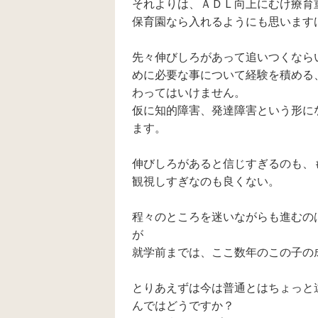
それよりは、ＡＤＬ向上にむけ療育
だよ」というと「だ
保育園なら入れるようにも思います
い！」とか「ちょ」
とかなんとか言えま
すが発音が怪しいで
先々伸びしろがあって追いつくなら
す。 「ちょ」と「だ
い」を分けて復唱さ
めに必要な事について経験を積める
せると上手く言える
わってはいけません。
のですが２つくっつ
仮に知的障害、発達障害という形に
けて言わせると上手
く言えません… お友
ます。
達とも上手く遊んで
おり、兄とはケンカ
伸びしろがあると信じすぎるのも、
するくらい絡んでい
るので人には興味あ
観視しすぎなのも良くない。
るようです。 同じよ
うなご経験のあるか
たいらっしゃった
程々のところを迷いながらも進むの
ら、アドバイスいた
が
だけないでしょう
就学前までは、ここ数年のこの子の
か… (療育通った方が
いい、日常気を付け
ること、自分の時は
とりあえずは今は普通とはちょっと
こうだったけどこう
変わった、な
んではどうですか？
ど、、、) どうぞよろ