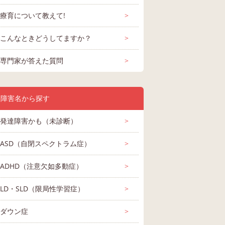
療育について教えて!
>
こんなときどうしてますか？
>
専門家が答えた質問
>
障害名から探す
発達障害かも（未診断）
>
ASD（自閉スペクトラム症）
>
なる息子
ADHD（注意欠如多動症）
息子が2ヶ月で3歳に
2歳半の発達障害って
>
今月で３歳に
診断は
なります。 中々言葉
どういう特徴がある
子についてで
んがた
が出ず、未だに喃語
のでしょうか。 2歳
外在住で２歳
LD・SLD（限局性学習症）
>
らの障
ばかりで基本的にあ
７ヶ月の息子がいま
ぎた９月から
（未診
知的障害（知的発達
発達障害かも（未診
発達障害か
 1歳
行が多いです。 つい
す。周りの子に比べ
に通い出しま
育 発達
症） 0~3歳 病院 喃語
断） 0~3歳 保育園
断） 0~3歳
 診断 会
先生
し 発達検査 
標準。
ダウン症
最近メンタルクリニ
回答
20件
7件
ると、言葉が遅く、
回答
18件
>
3件
入園当初から
回答
15件
1
ーショ
び おもちゃ
/13 投稿
2019/08/02 投稿
2016/01/27 投稿
2023/
しをし
ックへ行ったのです
保育園のお友だちと
き・行きぐず