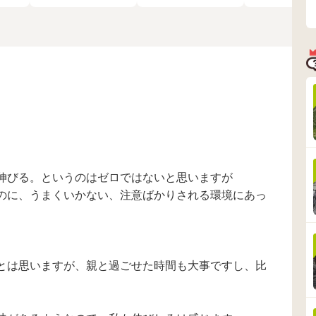
ン 指差し 宇宙
ること
るが、もう少し様子
的には言うことも聞
ない、呼んで
アルファベット
、発
を見てもいいかもし
き、やりやすいので
向かない、逆
園
心配
れない。3か月後にま
すが、はやめに療育
バイなど気に
いか
た様子を見ましょ
を受けた方がよいで
子が見られ始
かも
う。親子さんが良け
すか？受けるにして
た。1歳後半で
ど、
れば、療育も視野に
もどんな手続きがい
達相談と繋が
てま
入れてもいいと思い
るのか、わかりませ
在週1回の療育
さん
ますとのことでし
ん。お兄ちゃんが発
園では支援が
た。 少しずつ言葉が
達障害の疑いで下の
子供として通
出てきてはいます
子もと気にはなって
ます。 現在の
が、 発音が悪く、他
います。
様子を箇条書
の人が聞くとほとん
ると ・目は合
ど分からないと思い
よく笑うが気
ます。 現状ちゃんと
らない時に話
伸びる。というのはゼロではないと思いますが
聞き取れるのは ワン
るとあからさ
のに、うまくいかない、注意ばかりされる環境にあっ
ワン、葉っぱ、ウマ
線をそらす。 
ぐらいで バナナ→ア
は宇宙語をひ
ナー パン→アン いち
言っている。
。
ご→い！ アンパンマ
おいしい、痛
ン→アンパン パパ→
ンパンマン、
パ！ 車→ア、ブー お
など数個のみ。
とは思いますが、親と過ごせた時間も大事ですし、比
にぎり→あーぎー バ
ごろに初語）
イバイ→アイターイ
合っていると
など、母音始まりな
るが宇宙語に
ってしまうことも多
ている時もあ