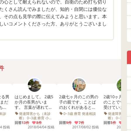
の心として耐えられないので、自衛のため打ち切り
まいます。今後この子はどこまでできるようになるん
たくさん読んでみましたが、知的・自閉には優位な
、その点も見学の際に伝えてみようと思います。本
しいコメントくださった方、ありがとうございまし
つもあるのだと思いますが、見つけることが出来なか
なくても、何もできなくてもいいと割り切れればいい
件
なる男
はじめまして。 2歳5
2歳七ヶ月のこの男の
2歳10ヶ月に
 まだ
か月の長男がいま
子の親です。ことば
のことです。 
ちっ
す。 言葉が遅れてお
のおくれがあると市
受けていませ
、犬
り、一歳半検診で経
の保健課で言われて
ぶんなにかし
未診
発達障害かも（未診
0~3歳 療育 発達相談
発達障害かも
ン」
過観察でした。 この
定期的に発達相談う
害があります。
断） 0~3歳 療育 小児
断） 0~3歳 療
科 遊び 喃語 二語文 発
相談 偏食 睡眠
ませ
度、再度面談して、
回答
13件
8件
けてます。さいき
回答
9件
7件
までの発達は
回答
5件
3件
音 運動 幼稚園 癇癪
話 コミュニケ
04 投稿
2018/04/04 投稿
2017/08/02 投稿
2024/10
育施
まだ言葉は遅れてい
ん、単語も増え、私
その後、指差