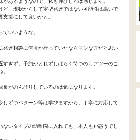
味があるようなので、私も伸びしろは感じます。
いです。あとは喃語
明瞭であるが
けど、現状からして定型発達ではない可能性は高いで
のようなことで人形
を数えたりア
遊びなどしてます。
ベットを1人で
要支援にして良いかと。
親はなんとなく分か
いる。歌を歌
りますが、 初めて聞
も。 会話は全
く方は？？ってなる
しない。頷い
っていいような。
言葉ばかりです。 あ
できない。 ・
とは言葉を教えると
生活で言葉の
に発達相談に何度か行っていたならマシな方だと思い
口パクになり、声が
ほとんどして
出ません。 ジェスチ
ように感じる
ャーが少し増えてき
てないように
遅すぎず、予約がとれずしばらく待つのもフツーのこ
ました。 ◯◯、バイ
る。療育では
ね。
バイだけ 二語文？的
や色を理解し
なことは話します ま
と言われる。
たその他にも、 全く
ジェスチャー
成長がのんびりしているのは気になります。
人見知りがなく、 す
られている。 
ぐに知らないお友達
かく落ち着き
の輪に入っていった
が繋げない。 
少しずつパターン等は学びますから、丁寧に対応して
り、そのママたちに
しで知らせる
話しかけにいきま
増えてきた。 
す。 初めての場所で
は問題ない。 
テンションが上がっ
はあるが、そ
わないタイプの幼稚園に入れても、本人も戸惑うでし
てしまうとき 走って
限定的ではな
いって、名前を呼ん
プーンを使える
でも戻ってきませ
食べ物の形の