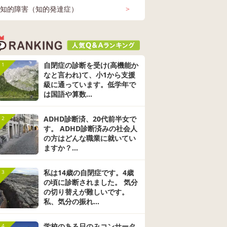
語 要求
ケーション 
も振り
が 20〜30分、私の話
も遊ぼうとせず、発
く、現在は他
 保育
し 保育園 幼
知的障害（知的発達症）
>
さバイ
と息子の様子、話し
達障害？と少し不安
ちとは別に遅
癇癪
なる様
方を見て おそらく知
になっています。 そ
(入るのも別
めまし
的障害でしょう。と
れくらいの子どもで
ら)し昼食後
市の発
言い当てられまし
発達障害があるとす
うルーティン
り、現
た。 私自身も、もし
れば、どんな特徴や
ています。 元々ずっ
、保育
かしたら…と思った
行動があるかなんで
と泣いてみん
自閉症の診断を受け(高機能か
1
必要な
ことはあったので覚
もいいので教えてほ
同じことが出
なと言われ)て、小1から支援
ってい
悟はしてたのですが
しいです。 発達の事
為、補助の方
級に通っています。低学年で
息子の
とてもショックでし
でまだお医者さんに
は別でトイレ
は国語や算数...
きにす
た…。 やっぱりそう
かかったことはあり
ど全クラス共
うし、
か…と思う反面、
ません。
ている)が付
分が乗
中々受け入れられず
てその方には
ADHD診断済、20代前半女で
2
しかけ
まだ希望があるんじ
懐き駆け寄っ
す。 ADHD診断済みの社会人
まに視
ゃないか、と思って
するようにな
の方はどんな職業に就いてい
・言葉
しまってます。 息子
が、昨年１２
ますか？...
たすら
はよく笑うし、嫌な
から教室でひ
単語は
ことはイヤ！といい
り回ったり寝
い、ア
ます。 遊んでほしい
り物を投げる
私は14歳の自閉症です。4歳
3
葉っぱ
とくっついてきま
叩いて泣いて
の頃に診断されました。 気分
（1歳
す。 人にも興味があ
やめないと言
の切り替えが難しいです。
状況に
り、知らない人でも
動をするよう
私、気分の振れ...
きもあ
笑顔でバイバイと手
たと先生から
混ざっ
を振ったりします。
れ、まだ小さ
る。不
保育所の先生にもは
から保育園(
学校のある日のみコンサータ
4