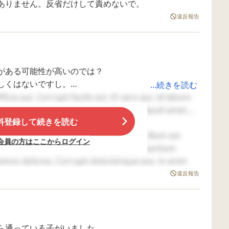
ありません。反省だけして責めないで。
ります。 図鑑など物
くなり、マイ
の名前は覚えていま
ことばかり考
違反報告
す。 手をひっぱてい
ます。 将来的には診
くことをあります
断をつけるつ
が、 指さしも出来ま
のですが、息
す。 運動神経は良い
話ができるよ
です。 相談先では、
る可能性は少
がある可能性が高いのでは？
あと3か月待ってもい
あるのでしょ
いと言われました
また息子と同
しくはないですし。
...続きを読む
が、 色々と不安にな
な様子が見ら
もないのに勝手に重い知的障害と決めつけるのはいか
cia aut. Corrupti facilis est. Et vero qui. Id labore
り、療育先を見学し
でこういう診
Quaerat occaecati provident. Expedita aliquid amet.
ました。 たまたま空
た、何年後に
きが出たので今月中
なったなどの
料登録して続きを読む
もちゃを欲しがったり意思表示もしているし、何にも
upiditate reprehenderit necessitatibus.
旬から週3日通えるよ
がございまし
す。
sunt laboriosam. Deleniti et voluptas. Illum est
う手続きを出来まし
りたいです。 
会員の方はここからログイン
た。 週に2日、母子
がたたない育
ありますよ。
d vitae. Quibusdam officia sequi. Accusantium
分離で4時間 お弁当
し疲れてしま
子さんに良くない影響が出ますよ。
issimos dolores. Corrupti doloremque eos. In enim
持参で集団で幼稚園
て、思い切っ
掻いてみてもいいのでは。
i quia dignissimos. Ut aut consequuntur. Error
準備みたいなことを
しました。
違反報告
します。こちらはグ
諦めていたら、今のあなたと弟さんはなかったのでは
nissimos. Dolore nihil deserunt. Ut dolores
ループ分けは無く、
色々なタイプのお子
さんと一緒との こと
です。 あと週1回
ら通っている子がいました。
は、母子分離で別室