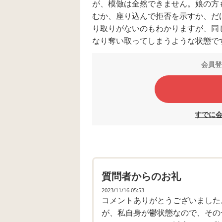
が、模倣は全然できません。娘の方
むか、座り込んで拒否を示すか、だ
り取りがないのもわかりますが、同
なり奪い取ってしまうような状態で
分で脱ぎたいときに脱ぐだけで、食
会員登
住すべて半介助～全介助です。
私の弟が現在は普通に生活している
なるのでは、という希望を持ちたい
を考えると、弟よりもかなり遅いは
すでに
わかりますが、今後も話せないので
を持って一生生活していくのだろう
子供なのに最低ですが、娘のことが
質問者からのお礼
児童精神科の受診は何か月待ちとい
いのですが、結果がよくないのは容
2023/11/16 05:53
コメントありがとうございました
がなかなか進まず、多分年明け（２
が、私自身が鬱状態なので、その
障害や発達障害の方とかかわる仕事