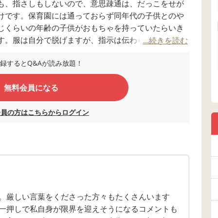
も、指さしもしないので、意思疎通は、だっこをせが
けです。保育園には通っておらず同年代の子供とのや
じくらいの年齢の子供がおもちゃを持っていたらいき
す。服は自分で脱げますが、指示は伝わらないので自
...続きを読む
事も手伝ってあげないと食べられず、基本的には衣食
録するとQ&Aが読み放題！
無料会員になる
というのもあり、娘もこれから知的ボーダーくらいに
一方で、今の時点で言語理解もまるでないという現実
ずで、知的障害としても重い方なんだろうというのは
会員の方はこちらからログイン
はないか、話せても単語がせいぜいで、重い知的障害
かと思うと、とても重たい気持ちになります。自分の
愛せなくなってしまいそうにさえ思ってしまいます。
う状態なので、まだ詳細な知能検査をしたわけではな
易に想像できます。療育先を探していますが、手続き
。厳しい言葉をくださった方々もたくさんいます
歳８～９か月頃）かなという感じです。私自身が知的
一押しで私自身が限界を迎えそうになるコメントも
をしているということもあり、成人後などの想像もす