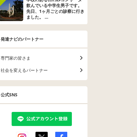
、数字
なしたのですが、と
3〜5歳で、0
飲んでいる中学生男子です。
ルファ
ても驚いてました。
は別の保育園
先日、1ヶ月ごとの診察に行き
言って
諦められず、違う病
ます)の方が
ました。 ...
うこと
院を予約して2ヶ月後
はないかと打
く成立
見てもらうことにな
たという状況
たりも
りました…。 まだ希
最近偶々発達
普段の
望がありますか…？
記事を読み、
発達ナビのパートナー
理解は
心の中で病院の先生
息子の行動や
いない
に、大丈夫ですよ、
んの時を思い
。聞い
と言われることを祈
もしかして？
専門家の皆さま
もとれ
ってます…。
た次第です。 以下
、数字
子の状況です。 
ている
語に遅れはな
社会を変えるパートナー
要求も
も出来ている
で伝え
現地語はあま
・とに
ようとせず学
なく手
日本語で話す
公式SNS
・指差
生や友達が理
ことが
ていない(基
・睡眠
ミュニケーシ
・偏食
とれない) ・話してい
こまで
る人の方を向
い。ス
為、一見話を
。 ・
いない様に見
人形を
分が話したい