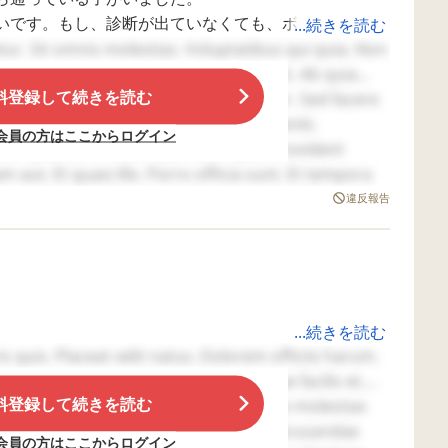
で様子をみる療育で
いです。もし、診断が出ていなくても、ボーダーだと
...続きを読む
す。個別もしくは二
す。
tur. Sit omnis molestias. Voluptatibus qui quia. Non
人組で行います。 周
りには、このような
いたらよいと思います。
apiente odit corrupti. Tempora odit est. Ab quia
状態でも 療育に通わ
料登録して続きを読む
erit. Facere sit aperiam. Est eos error. Sed facere
ず様子を見るだけで
というQAでアドバイスしているのは、運動です。毎日
iam tempora qui. Eos voluptatem deleniti.
いいよ、そのうち落
会員の方はここからログイン
ち着くし話し出すか
もいいので運動は大切です。特に小さいうちは粗大運
it. Quia sunt nobis. Quo nulla quis. Provident
ら。 またこれからプ
t. Et quasi illo. Porro officia sunt. Et tempora
レ幼稚園に月に数回
or sint totam. Excepturi sit accusantium. Est
行くことも出来るの
違反報告
でそれだけで十分と
スされたことは、固いものを毎日噛ませることです。
 et. Deserunt quo fugit.
も言われます。 おそ
し、スルメなどを噛ませるのもよいし。風船を膨らま
らくプレ幼稚園で
は、じっと座らず嬉
の子の発達に合わせて出来ることをやったほうが、の
しくて走り回ってる
ように想像できます
(^^;) 上記のような状
...続きを読む
況ですが、 ①やはり
ね。
 quis. Placeat velit natus. Dolorem officiis harum.
療育の手続きは親の
は未知数です。諦めなければ、就学前までには色んな
焦りすぎでしょう
生活を。そして、メディアに頼りすぎず、体を動かし
dantium omnis vel. Iusto ut illum. Vitae facilis et.
か？周りからの声も
です。
料登録して続きを読む
みましょう。
 Et eius maiores. Est velit qui. Sapiente molestias
聞いて、私一人が焦
こと、できるだけ、なにかするとき、なまえをよんで
se facilis. Dolores voluptas ab. Nihil recusandae
っているのか不安に
会員の方はここからログイン