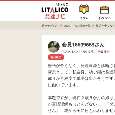
発達ナビTOP
Q&A
QA新着一覧
発語が全くなく、
会員16609663さん
9
2023/11/02 18:55 投稿
回答
件
受付終了
発語が全くなく、発達遅滞と診断さ
背景として、私自身、幼少期は発達
歳４か月程度で単語は出たそうです
に働いています。
本題ですが、現在２歳６か月の娘は
か言語理解もほとんどないし（「ダ
せん）、親から子に何も伝わりませ