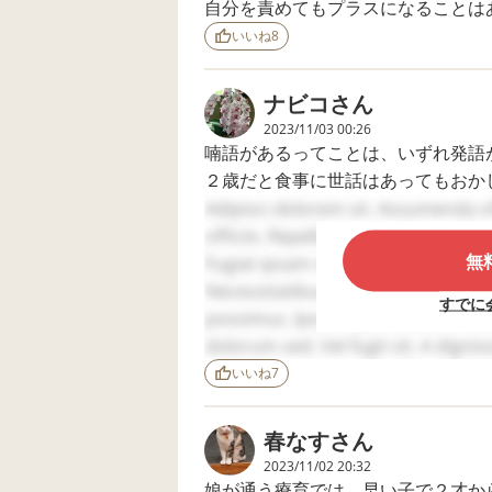
自分を責めてもプラスになることは
しくお願いいたしま
す。
いいね
8
ナビコ
さん
2023/11/03 00:26
喃語があるってことは、いずれ発語
２歳だと食事に世話はあってもおか
遅れはあると思いますが、検査して
Adipisci dolorem sit. Assumenda offi
がかと。
officiis. Repellat optio voluptas. 
無
抱っこをせがんだり拒否したり、お
Fugiat ipsam nihil. At nulla sed. C
出来ないとまでは言えないと思いま
Necessitatibus ipsum odit. Minima 
すでに
意思表示がある子は伸びる可能性が
possimus. Ipsam optio soluta. Ad i
過度に悲観的になってしまうと、お
dolorum sed. Vel fugit sit. A dign
まだ２歳半、割り切る前に一度は足
voluptatem. Quia alias ullam. Anim
いいね
7
あなたのお母さんが早々に子育てを
nostrum nemo. Doloremque non dig
ないかと思います。
totam.
春なす
さん
2023/11/02 20:32
娘が通う療育では、早い子で２才か