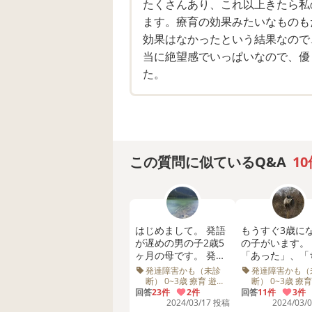
たくさんあり、これ以上きたら私
ると、とても暗い気持ちになってし
ます。療育の効果みたいなものも
でしょうか。
効果はなかったという結果なので
当に絶望感でいっぱいなので、優
きっと同じような質問はきっといく
た。
ったので、聞いてみたいです。話せ
んでしょうが…つらいです。
この質問に似ているQ&A
10
はじめまして。 発語
もうすぐ3歳に
が遅めの男の子2歳5
の子がいます。
ヶ月の母です。 発達
「あった」、「
障害なのか知的障害
た（落ちた）」
発達障害かも（未診
発達障害かも（
なのか気になってい
を見て「ワンワ
断） 0~3歳 療育 遊び
断） 0~3歳 療育
コミュニケーション
ます。 息子とはコミ
回答
23件
2件
くらいしか言い
回答
11件
3件
発語 指差し 発音 保育
2024/03/17 投稿
2024/03/
ュニケーションに何
ん。 4月から療