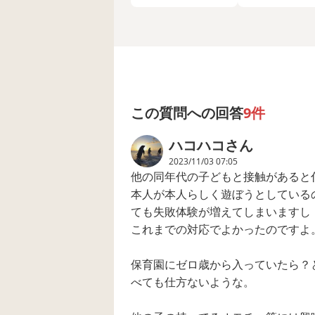
園 先生 癇癪 仕事
も不自由なくここま
設に週1で入れ
で過ごしてきました
になりましたが
が、仕事の忙しさに
達障害があるか
かまけて、はっと気
です。 3歳くら
付くと2歳。発語が少
ら話し始めたと
ないなぁと気付き保
っと遅かったけ
育園(零歳児から通っ
今は普通に話し
ています)の先生に聞
すよ。ってお子
いたところ、「確か
はいますか。
この質問への回答
9件
にちょっと遅めです
ね」と言われて自治
ハコハコ
さん
体の保健師さんに息
子と一緒に面談して
2023/11/03 07:05
いただきました。 そ
他の同年代の子どもと接触があると
の際も「確かに言葉
本人が本人らしく遊ぼうとしている
が遅めですが、ちゃ
んとコミュニケーシ
ても失敗体験が増えてしまいますし
ョン取れており、あ
これまでの対応でよかったのですよ
まり心配要らないと
思います。また半年
後確認させてくださ
保育園にゼロ歳から入っていたら？
い」ということでし
べても仕方ないような。
た。 今、発語は20程
度、ここ数日で野良
猫が寝ているのを見