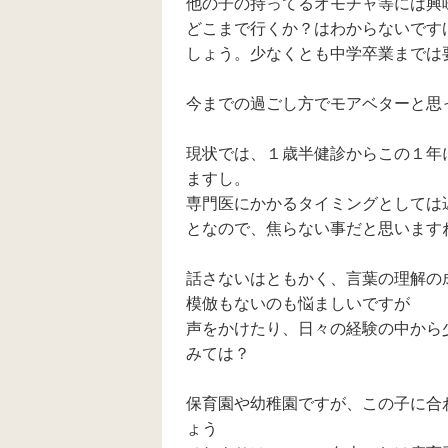
他の子の持ってるオモチャ等には興
て、「ニャーニャー
どこまで行くか？はわからないです
ネンネ」自分の椅子
に兄が座っているの
しょう。少なくとも中学卒業までは
を見て「◯◯くん(兄
の名前)、こっち」は
言うようになりまし
今までの過ごし方でモアベターと思
た。 一歳半では少な
いですが発語、指差
現状では、１歳半健診からこの１年
しがあったので引っ
掛からず、他動や目
ますし。
が合わない、癇癪ひ
専門医にかかるタイミングとしては
どいとかはありませ
となので、焦らない事だと思います
ん。 気になるのは電
車を並べて同じ目線
で遊ぶために寝そべ
話さないはともかく、言葉の理解の
って動かしているこ
と(それはいつもでは
模倣もないのも悩ましいですが
なく電車で遊ぶとき
声をかけたり、日々の経験の中から
だけ。様々なオモチ
みては？
ャで遊びます)、あ
と、発音が上手くな
く、例えばお茶が欲
保育園や幼稚園ですが、この子に合
しいときに「チャチ
ャ(お茶)」と言うの
ょう
で、「ちょうだい、