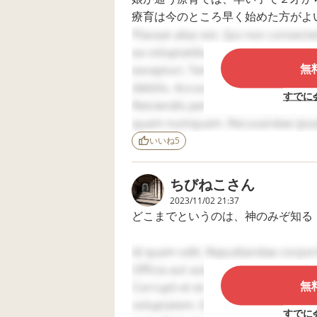
療育は今のところ早く始めた方がよ
しても療育が無駄ではないと思いま
Placeat alias est. Qui non consecte
待つ間に、家庭で出来ることをして
ea voluptatibus. At corrupti non. S
無
excepturi. Temporibus in reprehend
何度となく同じような言葉が出ない
debitis. Accusamus quam vel. Aper
すでに
散歩なり縄跳び、トランポリン何で
Reiciendis perferendis reprehender
動をしたらよいと思います。
quam numquam. Recusandae ipsam au
veritatis. Dolores totam nemo. Dol
いいね
5
言葉が出ないうちの子にもアドバイ
adipisci saepe. Consequuntur porro
食事に一品固めの野菜でも良いです
ちびねこ
さん
せたり、おもちゃのラッパでも。そ
2023/11/02 21:37
ちのち後悔しないと思います。
どこまでというのは、神のみぞ知る
受診、療育が早くできるといいです
Id quam odit. Repudiandae corporis
気持ちは分りますが、まだまだ発達
それまでは、できるだけ規則正しい
Officia aut autem. Soluta ab ut. Lau
ことが出来るようになっているはず
無
てあそんだり、手遊びをしてたのし
Corrupti et et. Quia voluptate esse.
怪我をしないよう気をつけてあげる
voluptatem. Debitis quos qui. Et es
すでに