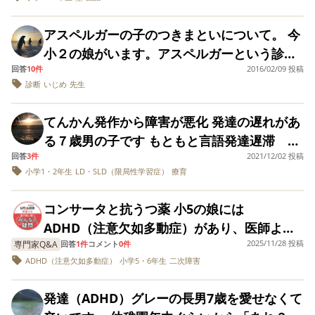
会などの暗記ものは得意なのですが、 国語が
思うしかない、という感情が出てきて、私も
たりしてもグッと我慢しているタイプです。
じゃないかと感じています（過去に入院もし
「あんなこと聞いた
子は、先生の意図す
発や突発性難聴だったりストレスで身体まで
とりわけ苦手です。 やっぱり心情理解とかの
辛いです。 心理士に相談したところ、 「とに
ら学校側だってうる
る所は理解出来てな
苦手な集団生活で頑張っているのは小学校か
ました） 子どもに殺されるか それとも自分で
アスペルガーの子のつきまといについて。 今
異常をきたす状態です。セミナーやら病院に
さい親だと思ってク
い様子で話してまし
問題が難しいようなのですが、アスペルガー
かく否定せずに息子が言うことをそうだね
ら重々承知なのですが、そのストレスや鬱憤
自分の人生を終わらせるか 夫も、遠方に住む
レーマーになるよ」
たが…離れた学校
小２の娘がいます。アスペルガーという診断
行き話をするエネルギーさえ無い状態です。
の子でも国語の問題を克服させることってで
ー、嫌だったねーとひたすら聞いてあげて下
等、なんだか自分の
で、寮生活の息子。
はわたしに向かいます。 思春期もあり、なお
両親も 他人事のような言葉ばかりで誰も子育
回答
10件
2016/02/09 投稿
を受けています。 先日担任の先生から、娘が
こういった、親子で発達障害の方は エネルギ
子供なのにまるで他
心配は尽きません
きますか？ 国語だけ塾へ行かせるのは大丈夫
さい」 と言われ、毎日毎日カーリング女子な
強くなってるのだと思いますが、今のところ
診断
いじめ
先生
てを手伝ってはくれません もう施設に預けた
人事なんです。いっ
が、周りの大人、先
同級生の女の子にずっとつきまとっていて、
ー切れの時どうされてるのでしょうか？ 一般
でしょうか？
みに「そだねー」と言っています。 解決策は
ぽうで、次男は今の
生方の対応にも不安
言い返す事なく「あ、そう」と受け流してい
いです 養育費は支払いますので離婚して親権
相手の子が迷惑しているとの連絡を受けまし
的頼れると思う親や親戚は、理解が無いので
ところ勉強も問題な
が消えません…どう
やはり聞き続けるしかないのでしょうか？
てんかん発作から障害が悪化 発達の遅れがあ
ますが、わたしも人間ですので傷つきいたり
を夫に預けたいです
く過ごしているので
したらいいのか…
た。 今までそのようなことがなかったので、
ほぼ絶縁状態です。 本当にできるなら 誰も知
４・５月は家族が体調が悪かったりして忙し
すが、アイツは早い
る７歳男の子です もともと言語発達遅滞 協
ムカついたりもしますが我慢しています。 で
どうしたらいいのかわかりません。 その場を
らない所で、1ヶ月くらい 静かに誰にも干渉
ところ塾に入れて有
かったので、これから、スクールカウンセラ
回答
3件
2021/12/02 投稿
調性運動障害 知的ボーダーラインで ５歳
すが、この対応でいいものかと悩むところで
名中学を受けさせ
見ているわけでもないので注意するにでき
されないところで静養したいです。 (家族が
小学1・2年生
LD・SLD（限局性学習症）
療育
ー、心理士、精神科、色々と相談していこう
る、等 なんかさみ
のときの検査で1年くらいの遅れがあると診断
す。 娘の言い放つ言葉で、傷つく！と言っ
ず… 「また〇〇がきたぞ、逃げろー！」みた
いる以上それが出来ない事も解ってます) な
しいなあと思いま
かと思います。
されています 療育に通い、ゆっくりですが
て、娘のストレス発散の妨げにならないか…
す。私としてはつ
いな感じになってしまうといじめられてしま
ので、ここの場所をお借りして アドバイスを
コンサータと抗うつ薬 小5の娘には
い、手のかかる長男
確実に成長し 言葉もゆっくりですが普通に意
このままにして自分の態度が当たり前だと思
うのではないかと思ったり… 同じようなご経
頂けたら嬉しいです。 子供が発達障害だけで
ADHD（注意欠如多動症）があり、医師より
に右往左往するし、
思の疎通もでき 学校生活も普通級で楽しめ
い、外で同じような態度をとってしまうのも
次男は構ってほしく
験ある方いらっしゃいますか？どのように対
なくその親も発達障害。カサンドラどころの
2025/11/28 投稿
専門家Q&A
コンサータを処方されています。最近不登校
回答
1件
コメント
0件
て騒ぐし、夫は帰っ
てました 一年程まえにローランドてんかんを
怖いな…と思ったりもします。 思春期で発達
応したらよいでしょうか？
話では無いので 毎日鬱や身体の不調との戦い
ADHD（注意欠如多動症）
小学5・6年生
二次障害
などもあり、二次障害として抑うつ・不安感
てきてもすぐ自室に
発症し 薬を調整しながら落ち着き 半年は発
障がいのある女の子への察し方はどうすれば
引っ込んで（食べた
です。 ウチもそうだよ！等 共有も有難いで
などがあり心配です。調べたところ抗うつ薬
ら土に戻るカブトム
作もなく順調に生活していました しかし 二
いいのでしょうか？
発達（ADHD）グレーの長男7歳を愛せなくて
す！ 様々な意見 アドバイス宜しくお願いしま
とコンサータの併用は注意が必要とのことで
シみた
か月前から発作がまた続くようになり 薬を