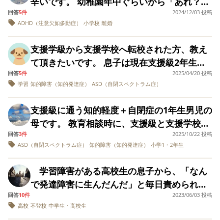
辛いです。 幼稚園年中ぐらいから「あれ？」
い・・・・） 悩ん
す。
したが、具体的にどのような注意が必要なの
でいる気持ちを解決
増やして調整してましたが だんだん発作の
回答
5件
2024/12/03 投稿
と思うことが出てきましたが、年中、年長の
でしょうか。 ※投薬については自己判断をせ
したいのに一番近く
時間が長くなり 先月30分もの大発作を起こ
ADHD（注意欠如多動症）
小学校
離婚
担任合計4名に相談するも診断まではいかない
にいてくほしい人が
ずに必ず主治医に相談をしてください。 ※こ
一番あてにならなく
し救急搬送されました 脳にも異常はなく 血
ですよ〜！と言われモヤモヤを抱えたまま小
のQAは専門家監修のため、薬の名称を記載し
て残念です。もしか
支援学級から支援学校へ転校された方、教え
液検査も大丈夫 いまも薬を調整している状態
学校1年生になりました。しかし日常生活の困
してこの人自身アス
ています
て頂きたいです。 息子は現在支援級2年生で
ペルガー症候群だっ
です 問題は二か月前の発作の頃からろれつが
りごとが減るどころか目立つ一方で、ようや
たりするのかと思う
回答
5件
2025/04/20 投稿
す。 就学前相談では「支援学校では見本にな
まわらず 言葉が出なくなった事です 例え
く自治体の発達相談を受け、ADHDグレーと
時もあります。よく
学習
知的障害（知的発達症）
ASD（自閉スペクトラム症）
るから、支援級へ行った良い。支援学校はも
奥さんが子供さんに
ば「あした」が「あ う ら」 「ポケモン」
言われました。 あぁやっぱり...！と納得で
夢中だからさみしい
っと手をかけてあげたい重度の子が多い。待
が「ど れ も」 単語がでてこず口をぱくぱ
す。日々の困り事や長男の行動に振り回され
んだろう、たまには
支援級に通う知的軽度＋自閉症の1年生男児の
ち時間が長くかるかも。」とのアドバイスを
お酒でも付き合って
くしている事も MRIでも異常はなく てんか
るのは発達障害のせいなんだと、腹落ちしま
母です。 教育相談時に、支援級と支援学校の
あげたら？とか書い
受け、支援級にしました。（支援学校は3年前
んのせいか先生もクビをひねっています 落ち
した。 腹落ちした反面、この行動は脳の機能
てあるので試みます
回答
3件
2025/10/22 投稿
半々に意見が分かれたとのことでしたが、現
に新設されたばかりの所です）ですが補助の
が、二人でご飯を食
着きもなく多動行動もひどくなってます どこ
ASD（自閉スペクトラム症）
知的障害（知的発達症）
小学1・2年生
障害のせいだから諦めるしかないのかと思う
在支援級で頑張っています。 最近、嫌なこと
べてもテレビに夢中
先生が1人付きっきりです。登下校も送迎して
に相談したらよのかわからなくなってしまい
とすごく悲しいです。 もう改善する余地がな
か、愚痴か他人の中
があると大きな声を出すことがあると言わ
います。 学校に不満はありません。子供4人
傷しか出てこないの
ました このような症状に経験のあるかた ご意
学習障害がある高校生の息子から、「なん
く、毎日ガミガミ5秒に一度は注意する生活に
れ、「交流体育で大きな声を出してみんなを
で疲れた体にかなり
に対し、先生が3人付いてるクラスに在籍して
見聞かせて下さい
で発達障害に生んだんだ」と毎日責められま
疲れました。愛していたはずなのに、最近は
こたえます（汗）最
驚かせてしまった。このままだと交流体育に
おり、良い先生ばかりです。ですが校長や担
近は夫が家にいるほ
回答
10件
2023/06/03 投稿
す。 学習障害がある為、進学等、将来に希
もうこの子を心から愛せていない自分に気が
参加できません。」と言われてしまいまし
うが緊張してからだ
高校
不登校
中学生・高校生
任の先生が変わる怖さ…去年は頼まれなかっ
望が全く持てず、不登校から学校も退学にな
ついています。 きっと長男にも伝わっていま
か固くなります み
た。交流体育で大きな声を出したのは初めて