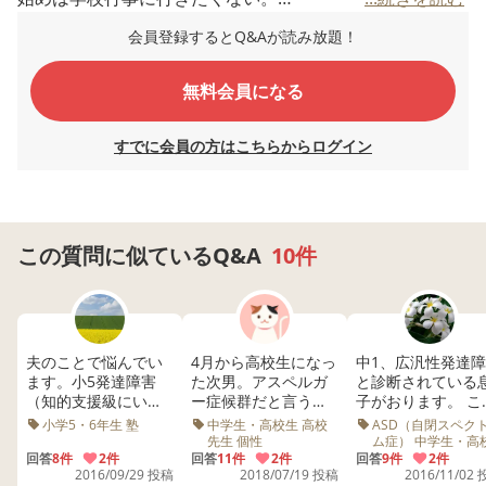
小学校卒業に向けていろいろ行事も増えてきてまぁ面倒だ
会員登録するとQ&Aが読み放題！
ろうなとは思っていたけど、これまでもやってきたわけだ
しね。
無料会員になる
運動会や学習発表会は、土曜日にあったから、自分も一緒
に行ったりして。
すでに会員の方はこちらからログイン
今は料理ができない、洗濯がたまった、起きられないとい
う状態。
自分もたいがいはこなすけど、今後どうしたらいいかなぁ
この質問に似ているQ&A
10件
と考えているところで。ゆっくりはさせてやりたいけど。
奥さんをどうしてやったらいいか、
娘の障がいはこれからも続くわけで、あまり気休めみたい
なこともいいたくはない。
夫のことで悩んでい
4月から高校生になっ
中1、広汎性発達
いつもとても悩んでいるけれど。
ます。小5発達障害
た次男。アスペルガ
と診断されている
（知的支援級にい
ー症候群だと言うこ
子がおります。 こ
でも、少しでも心が休まる環境は作ってあげたい。
る）の男の子（長
とは、中学からの申
子と過ごす時間が
小学5・6年生 塾
中学生・高校生 高校
ASD（自閉スペク
男）の母親です。夫
送り、医師の意見
痛でたまりません
先生 個性
ム症） 中学生・高
母親の皆さんが多いと思いますが、どうしてもらったら嬉
生 診断
は研究職をしてお
回答
8件
2件
書、入学式後の担任
回答
11件
2件
毎日なんとか自分
回答
9件
2件
2016/09/29 投稿
2018/07/19 投稿
2016/11/02
り、職場での人間関
との面談で、伝えて
抑えやり過ごして
しいんじゃないか、ってことがあったら教えてほしいな、