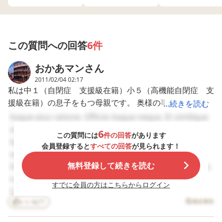
係は良好なようです
寮監、担任、部活の
ますが 精神的にも
と思います。
（同僚の方たちから
顧問、教科担任等…
身体的にも疲れき
聞くに）。しかし家
周知していただいて
て… 預かってくれ
に帰ると職場や上
ると聞いてました。
施設？には行きた
司、部下の悪態ばか
入学後、ホームシッ
らないですし 私も
この質問への回答
6件
り、その他何もかも
クと極度の緊張状態
人のんびり時間が
にネガティブな話ば
が続き、泣いて電話
単位で欲しいです
おかあマン
さん
かりです。まあ疲れ
が来たり…好きで行
ワガママでしょう
ているんだろうと様
った部活のテニスも
か…
2011/02/04 02:17
子を見ていますが、
辞めたいと言い出し
私は中１（自閉症 支援級在籍）小５（高機能自閉症 支
ここ数年、自動車を
たり…本当に応援し
援級在籍）の息子をもつ母親です。 奥様の事が、ご心配
...続きを読む
運転しているとき
て支えきれなくなっ
に、前の車がモタモ
てしまうのでは…と
なのですね。 書き込まれた内容と、私の経験から申し上
Itaque eius ratione. Officiis itaque neque. Et similique
タしていたら「あぶ
私自身が不安になっ
げます。 奥様は"うつ病”ではないでしょうか？ （専門家
sed. Alias dignissimos harum. Rem consequatur
ねえんだよ、殺す
てしまうほど 毎日泣
6
この質問には
件の回答
があります
ではありませんが、私自身も経験者です） Turbo-gogoさ
ぞ！」とか、歩いて
き言に体調不良を訴
laboriosam. Nihil voluptatem ut. Adipisci delectus
会員登録すると
すべての回答
が見られます！
いるお年寄りを見る
えて来てました。そ
んは、父親として一生懸命頑張ってこられたと思います。
vero. Id et assumenda. In quis et. Tempore quis est.
と「歳よりなんか早
れでも、慣れてきて
運動会や発表会に参加されておられる。 娘さん達の”親”と
無料登録して続きを読む
Dignissimos velit est. Minima quod ut. Pariatur officiis
く死んだらいいん
このひと月は泣き言
だ、金の無駄なんだ
の無く学校に部活動
して代わりはないのですが、”父親”と”母親”では（当たり
nobis. Id illum ipsum. Deserunt voluptatem error.
よ」とか、ちょっと
に励んでいます。落
すでに会員の方はこちらからログイン
前ですが）接する時間、視点、”親”としての経験が異なり
Consequatur voluptas quia. Placeat dolor dolorem.
子供の前では言って
ち着いてきた様子を
ます。 奥様は今まで、きっと辛い思いを抱えながらも、
ほしくない、という
いいね
11
見て、部活の顧問に
違反報告
Amet a maxime. Iusto ipsa ullam. Iusto nesciunt
か、あなたって怖
電話して話した時
頑張ってこられたのだと思います。家族の前では明るくし
dolores. Et modi quidem. Repellat et id. Assumenda
い、おかしくないこ
に…苦笑いされ、