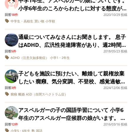
中学1年生、アスペルガーの娘についてです。
で悩みました。上の子はもう20歳で周りの環
とりずっとテレビを
校長先生をしてい
ても可愛らしい、純粋なお子さんで、私は好
小学6年生のころからわたしに対する態度がツ
見ている夫をみると
た。だからやれば出
境を自分で整えなんとか大学やバイトに通え
きなんですが。 ●●君はすぐに物事を忘れるた
回答
悲しくなります。1歳
18件
来るんだぞ！」と言
2020/10/29 投稿
ンツンするようになりました。 「ママ、嫌な
てたりしてます(だいぶ安心)今問題なのは下
のころから長男の発
われたよ。と息子か
中学生・高校生
買い物
小学校
め、先生が何度注意してもやめないようで
んだけど。話したくない。一緒に出かけたく
達が遅く、いろいろ
ら聞き…びっくりし
の子…小学4年になります。やはりASD正当性
す。 ●●君が怒られて「きいぃー」と騒ぐこと
検査や学校と折衝は
ました。担任や、進
ない」 「何もかもがウザイ」 と、思春期だ
のこだわりが強く友達を正論パンチで論破し
通級についてみなさんにお聞きします。 息子
ほぼ私がしてきて
路担当の先生には、
も嫌で、息子も家で「きいぃー」と叫び声を
な。という感じではありますが、自分の気分
（質問歴にもあるよ
本人が自分の特性の
てしまう為、暴力を振るわれたり 女子からは
はADHD、広汎性発達障害があり、週2時間の
出すので困っています。 息子から先生に逐一
うに）、いま長男の
事は知らされてませ
次第でコロコロと変わる態度にイラッとしま
仲間はずれにされてしまってます。自分も通
回答
5件
2018/05/23 投稿
校内にある通級に通っています。 息子は授業
大切な時期なのです
ん。アスペルガーだ
言っていますが、あまりにも何度も言うた
す。 「話しかけるな！」と怒鳴ったと思った
が、何を相談しても
と言うことは本人は
ADHD（注意欠如多動症）
小学1・2年生
って来た道だったのである程度で付き合うの
が落ち着いて受けられず、通級を心の支えに
め、先生も疲弊しており、「そんなに気にす
「知らない」「わか
知らないんです。と
ら、歌を歌い機嫌が良くなると自分から話し
を諦めるという それらしいアドバイスは出来
しているのですが、行事の関係で簡単に潰れ
らない」「様子を見
話していたのに…な
るな」みたいな対応らしく、最近は言いづら
かけてきたり、「買い物に行きたい」という
子どもを施設に預けたい、離婚して親権放棄
るしかないだろう」
ぜ、顧問の先生がそ
るのですが、娘は考え方が違うらしく コミユ
ます。理由は分かりますが、４月の最後の週
い。。。と言っています。 息子はHSCの特性
という返答がほとん
んな事を本人に話し
ので連れて行ったその日に「ママとは一緒に
したい 癇癪、気分変調、不登校、感覚過敏、
ニケーションを頑張って 拒絶されの悪循環を
から始まってまだ3時間しか受けておらず、今
ど、学校との話し合
たのか？アスペルガ
もあるようで、大人から見ると「いちいちそ
出かけたくない！恥ずかしいんだよ！」と。
回答
3件
2024/12/06 投稿
こだわり、偏食、虚弱体質のASDの小学生を
いに一緒に行っても
ーが特別な事ではな
繰り返しでボロボロです。担任の先生や市の
週と来週はありません。 学校によって事情は
んなことで」という事にも反応し、「嫌だ嫌
何を質問するわけで
癇癪
離婚
ASD（自閉スペクトラム症）
く、校長先生にだっ
わたしからしたら、「連れて行ったのになん
育てています 些細なことで癇癪を起こすた
療育担当の方に相談しても、親子でASDなの
あると思うのですが、通級ってこんなに簡単
もなく、後から「あ
てなれるんだよ！と
だ」を連呼します。 こんなに繊細であれば、
なんだよ？！」と言いたくなります。 長女は
め、常に予定外の出来事ばかりで疲れました
いつのためには、も
励ます気持ちから出
で何が合って何が間違いなのか、もうよく分
に潰されてしまうものなんですか？振替は満
アスペルガーの子の国語学習について 小学6
おそらく将来は鬱病になり、引きこもる未来
っといろいろ親から
た発言なんだと思い
学校では、周りに合わせ同じように行動して
最近では子どもが癇癪を起こすと私の心臓が
からなくなってしまいました。 娘の為に色々
員のためありません。この状況というのは普
うるさいほど働きか
たいですが…軽率な
年生のアスペルガー症候群の娘がいます。 ア
しか見えなく（親の私はネガティヴ）。 不登
〝みんなと同じ〟にこだわり、生活していま
不整脈のような不規則な動きをするようにな
けないと学校は動か
発言だと感じてしま
頑張っていたら、自分のケアがオナザリだっ
通なんでしょうか……？
回答
12件
2016/03/16 投稿
スペルガーという特性（？）なのか理科、社
校になっても引きこもっても仕方がない、と
ないよ」というかと
うのは私だけでしょ
す。 クラスメイトから理不尽なことを言われ
り、このままでは自分がまた壊れてしまうん
たらしく 人と会うだけでメージュ症候群の再
小学5・6年生
塾
国語
思えば、別の時には
うか？！言われた息