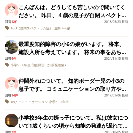
た校外学習の付き添いなど頼まれるようにな
なさんのお宅は如何
りました。 「学校に行けなくなったのも、
す。 毎日「大好き！！！」と何回も変なタイ
だそうです。 最近自宅でも、学校→放デイか
ですか？どんなご家
こんばんは。どうしても苦しいので聞いてく
りました。 息子自身も出来る事が格段に増
親が発達障害に生んだからだ。謝れ！」「全
ミングで言ってきますが、心からというより
庭ですか？もしかし
ら帰ってくると、1日のストレスを私に発散す
ださい。 昨日、４歳の息子が自閉スペクトラ
え、大きく成長したと共に、他の子のに興味
て長男のことも、夫
部親が悪い。生まれたくなかった」 と毎日
私の気持ちを確かめるために言ってるようで
るかのように大きな声を出して（何回か）そ
回答
12件
2018/05/23 投稿
婦でしっかり話し合
ム、ＡＤＨＤ、協調性運動障害と診断されま
を持ち始めましたが、相手が組み立てたブロ
怒鳴りつけられています。 何を言っても、
す。 大好きだったら、私を困らせることしな
って見守らなかった
ASD（自閉スペクトラム症）
運動
4~6歳
の後落ち着く、というのがルーティンになり
した。自閉傾向があるのは見て分かるので覚
ックを壊しに行ったり、絵の具のバケツを取
のが大きな痛手だっ
人の言うことは聞き入れず、ネットの情報
いで！ 同じこと注意させないで。1分前にも
つつあります。 注意をすると「わかった。も
たのかと思ったりし
悟していましたが、やはり、文字で見るとめ
り行こうとしたり、先生達が本当に大変そう
（発達障害は世間の落ちこぼれ等）を鵜呑み
最重度知的障害の小6の娘がいます。 将来、
言ったよね？ ぶつけてもしょうがないことを
て いやになるくら
うしない！」と言いますが、その場面になる
ちゃくちゃ凹んでしまいました。 Ｋ式の結果
で…毎日のようにすみませんと謝っていまし
い悩んでばかりです
にし すべて人のせいにします。 不平不満
施設入所を考えています。 将来の事をあちこ
長男に話してしまいます。 ダメとわかってい
とまた繰り返します。 大きな声を出す、叫ぶ
はほぼ凹凸なしのDQ100でした。一年前は90
た。 親の私自身は息子が小さな頃から支援学
を怒鳴るだけで、一切勉強することはなく、
回答
4件
2024/11/15 投稿
ちで聞いていると、障害者は思ってる以上に
ても止められません。 怒鳴ることはしません
といった悪い傾向を打ち消したくて悩んでい
でしたので、頑張ってくれたな、とは思いま
校へ行って、就職ができたらいいと考えいた
小学5・6年生
知的障害（知的発達症）
努力することができません。 周囲が何を言
お金がかかる。とか、入所は両親どちらかが
が、落胆し呆れている言い方しかできませ
ます。何か良い方法はありますでしょうか？
す。 (余談ですが、以前心理士さんに聴覚優
ので、まさか支援級になると思わず、ずっと
っても反省することはないです。 病院に通
倒れたなどの緊急事態じゃないと、入ること
ん。 ポジティブに、息子を鼓舞させるような
このままだと支援学校に行ってくれと言われ
位だと言われたという質問をしましたが、計
仲間外れについて。 知的ボーダー児の小3の
悩みながら通学させています。 就学前の療
って薬を飲ませていますが、大して効きませ
が難しい。とか💦 お先真っ暗な話ししかなく
前向きな言い方はもうできないです。 またや
そうです…。
算間違いだったそうです。お答え下さった
息子です。 コミュニケーションの取り方や理
育、福祉関係の先生方の意見は半々でした。
ん。 毎日怒鳴られて責められるので、私も
て、どんどん気持ちが沈んで来てしまいま
ってんの？ って。 ここ最近は息子に笑顔を向
方、申し訳ありません…) 不快な表現かもしれ
回答
14件
2017/01/06 投稿
解力が低いため友達と遊ぶ事がなかなか難し
転校させようと思った出来事やタイミングが
家族も精神的に限界です。 子供に発達障害
す。 現実を知ることは必要ですが、障害者の
けられてないです。 本当はそのままの息子を
遊び
コミュニケーション
小学3・4年生
ませんが、診断名をいただいてから、息子は
いです。 そんな中、昨年途中から【友達と遊
いつでしたか？ 年度に転校させるには春には
を責められたことがある方、どう対処された
未来で明るい未来の話しはないのでしょう
愛したいです。 ですが、こんなに毎日、何十
何も変わらないのにすごく落ち着きがなく異
ぶ事】が楽しくなり自分から遊びに誘ったり
動かないと無理だと聞いてますので、来月の
か教えて下さい。
か？
秒ごとに困ることを起こす長男。流石に愛想
小学校3年生の姪っ子について。私は彼女につ
様に見えます。イライラします。下の娘が肢
仲間に入れてもらったりしてますが、相手の
懇談会には相談するつもりです。 アドバイス
が尽きてしまいます。 ちなみに元夫（今年の
いて1歳くらいの頃から知能の発達が遅れてい
体不自由＋最重度の知的障害があるので、息
子たちは息子を仲間に入れてくれる日もあれ
よろしくお願いします。
3月に離婚）は、そんな息子にモラハラで制圧
回答
7件
2016/10/05 投稿