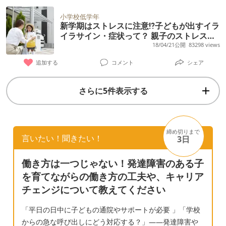
ませんでした。 今までのこともほとんど聞か
です。 同じような境遇の方いらっしゃいます
耗が激しく毎日本当にイライラが止まりませ
ずに色々と決めるのが児童相談所なのでしょ
小学校低学年
か？ 兄弟2人共発達障害ってあんまりいない
ん。私も息子がまたこぼすのではないか、中
新学期はストレスに注意⁉子どもが出すイラ
うか？ これまでの支援や対応は確認する必要
んですよね。。。
イラサイン・症状って？ 親子のストレス発
途半端に終わらせてまた片付けないで次のこ
がないのでしょうか？ 児童相談所としての対
散方法もご紹介！
18/04/21公開
83298 views
とやり始めるのではないかと常に監視モード
応がそのようなマニュアルになっているの
です。息子も視線を感じ取っています。 そん
追加する
コメント
シェア
か、担当者個人の対応が悪いのか判断出来ま
な息子のいいところは、毎日学校に嫌がらず
せん。 現在の様子を聞かせてもらうこともで
さらに5件表示する
行けて宿題を学童でやるようになったことで
きず、施設や学校へ確認もさせてもらえず、
す。水泳や運動は得意で体は丈夫です。学童
面会は10月末に1回(30分程)と先日の授業参観
のお迎えに行くと、いつもダラダラしていた
の参観のみ(会話禁止)。コロナ禍で簡単に面
のにサッと準備ができるようになりました。
締め切りまで
会が出来ないのは仕方がないとは思います
言いたい！聞きたい！
3日
少しだけでも進歩はあるのですが...毎日、都
が、あまりにも情報が隠されているように感
度多くのタイミングで困らせることが本当に
働き方は一つじゃない！発達障害のある子
じています。 対応の改善を求めていいのか、
多いです。気にするなと言われても無理で
を育てながらの働き方の工夫や、キャリア
諦めるしかないのか、判断出来ないでいま
す。家がめちゃくちゃになるし、出費がかさ
チェンジについて教えてください
す。 児童相談所への相談経験がある方、児童
むことは目に見えてます。 息子が愛せなくて
相談所の仕組みに詳しい方の体験や意見を教
「平日の日中に子どもの通院やサポートが必要 」「学校
辛いです。私は母親としてダメですか？まだ
えてください。 思ったままに文字を入力して
からの急な呼び出しにどう対応する？」——発達障害や