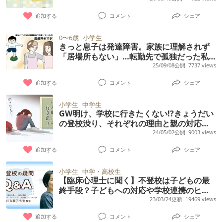
ます。 月1回ひいているペースです。 デイを
て投げる、そして必ず壊す ・不要な鉛筆削り
ないことを相談したつもりでした。相談当初
雄先生
使ったり、なんとかやっていますが、日々疲
を行い、新品5本が5センチぐらいの長さにな
追加する
コメント
シェア
は施設に入所することも選択肢として考えて
れてしまいます。 障害児の親の友達も何人か
って入っていた ・未開封の折り紙5冊を勝手
ると伝えました。 家庭では強く叱ったり、怒
0〜6歳
小学生
いて、仲良くしていますが、 上だけ障害ある
に持ち出し学童ですべて友達に配った ・Wi-
きっと息子は発達障害。家族に理解されず
ったり、手をあげてしまうこともあったと説
けど下は定型児～というのが多く、私のよう
「居場所もない」…転勤先で孤独だった私
Fiの電波が悪くプライムビデオが見れないと
明しました。 それでも子供との関係を建て直
が救われた日
25/09/08公開
7737 views
にガッツリ入っている人がいないので辛いで
大泣きして癇癪を起こす（週に1度） ・味が
すために、親としてもう一度やり直そうと思
す。 障害あるけどグレーだから普通級にい
苦手とかほうれん草の茎が嫌とか食事の文句
追加する
コメント
シェア
っていたのに。 虐待案件として扱われている
る、、という方も多いです。 私の場合、息子
を何かしら言う（ほぼ毎回） ・舌下治療のく
から子供の様子を教えて貰えないのでしょう
小学生
中学生
がASDと分かったうえで産んだので、なんで2
すりを自分から飲んだことがない（毎日。も
GW明け、学校に行きたくない!?きょうだい
か？ 虐待案件として扱っているというような
人目を産んだんだろう？ と思う時があり、辛
の登校渋り、それぞれの理由と親の対応方
う2年やってます） ・触るなと言ったブライ
説明はされていません。 それとも親には情報
法は【専門家のアドバイスも】
24/05/02公開
9003 views
いです。 息子は幼稚園の頃はおとなしく、な
ンドの紐を触ってぐちゃぐちゃにする（毎
を開示しないことになっているのでしょう
んとかやっていたので、グレーな人間として
日） ・すべて中途半端で次の行動に移すから
追加する
コメント
シェア
か？ 通っていた学校や病院、放課後デイ、支
やっていけそう、女の子も欲しいし、、と思
部屋が散らかりすぎる（毎日） ・言わないと
援相談員等、たくさんの方に関わってもらい
小学生
中学・高校生
って、本当に勢いで産んでしまいました。
いつまでも工作や遊びに夢中で学校に行く準
【臨床心理士に聞く】不登校は子どもの最
支援してもらっていたのですが、その方々へ
日々、続く、物価高。 将来的に2人共引きこ
終手段？子どもへの対応や学校連携のヒン
備をしない（毎日） 男の子だから仕方ないの
の聞き取りはほぼ無かったようで、親への養
ト、発達障害特性と不登校の関係や、回復
23/03/24更新
19469 views
もったら養っていけるのか、 1人だったらな
範疇を超えている感じがします。来年は2年生
育歴等の聞き取りもA4用紙1枚半位しかされ
への必要なステップとは
んとでもなったと思うので、そう思うと辛い
です。 体力的な消耗はないですが、神経の消
追加する
コメント
シェア