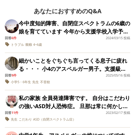
ていても、心の中で泣いていらしたのでしょう。 奥様ご
voluptatum magnam. Tempora ea voluptas. Similique
の人？と思うことが
「まぁ個性と思い対
増えてきました。子
応してますよ…」と
自身が、無意識の内に頑張りすぎてしまったのではないで
あなたにおすすめのQ&A
minus blanditiis. Iure accusamus sunt. Reiciendis
供立が時々口調をま
言われた時に、手に
しょうか？ 進学や進級を控えて、親も子も不安定になり
culpa magni. Ut illo odio. Consectetur est dolor.
ねるようになり、止
負えないというの
今中度知的障害、自閉症スペクトラムの6歳の
ます。 小学校の持ち上がりと言っても、中学校は（メン
Provident incidunt est.
めてほしいのですが
か、関わりたくない
娘を育てています 今年から支援学校入学予定
そういう話になる
ような雰囲気を感じ
バーが同じでも）全然違います。 また、持ち上がりだか
と、おれはどうせ役
ましたが、本人も頑
回答
6件
2024/03/15 投稿
ですが 育児が限界です 毎日気に入らないこと
らこその悩み（保護者同士の付き合いなど）もあると思い
になたないんだろ
張っているのでよろ
トラブル
癇癪
4~6歳
があると癇癪 声のボリュームがデカい 何度も
ます。 今の奥様は、心身共に疲れきってSOSを出されて
う、とか死んだほう
しくお願いします。
がましだ、とか、俺
と話して電話を終え
いるのだと思います。 心療内科か精神科の受診を、お勧
何度も同じ事を言う もう疲れてしまいました
がこんなに忙しい思
ました。息子に、部
細かいことをぐちぐち言ってくる息子に疲れ
めします。 奥様が診察を拒まれるのでしたら、Turbo-
今は叩いてしまうことが増えました 私自身今
いをしているのに、
活の顧問と話をした
る・・・ 小4のアスペルガー男子。支援級在
非難ばかりされて俺
と電話で伝え、体調
gogoさんが相談することも出来ると思います。 奥様に
隣人トラブルで悩みを抱えており それも相ま
っていったいなんな
不良を訴える事が今
回答
9件
2025/05/16 投稿
籍ですが、とにかく学校での愚痴が止まりま
は、休息が必要だと思います。 確かに、障がいとは、こ
ってか毎日へとへと 娘を育てたくありません
んだろう とか、話
も多々あるというの
小学5・6年生
先生
不登校
せん。 最近はある男子が言ってくることにい
れから先も続きます。でも、永く向き合うためにも休息が
し合いになりませ
で、夏休みの遠征は
施設へ入れたいですが そういう施設ってあり
ん。 忙しいのは確か
待機と言われた事を
ちいち腹を立てています。 具体的には、
必要だと思います。 （私自身"うつ症状”が酷く、二度入院
ますでしょうか？
なので、帰ってきて
本人にも確認した
私の家族 全員発達障害です。 自分はこだわり
しました。でも、その時の休息のおかげで、今では元気に
「●●君が、僕の家が火事になるって言ってき
家が散らかっていた
ら、うん、行かない
の強いASD対人恐怖症。 旦那は常に何かして
り子供が騒いでいる
よ。と話してくれま
息子達に向き合えます） また、立ち寄らせて下さい（＾
て嫌だった」 「●●君に、お化けが僕のことを
とイライラするのも
したが…顧問の先生
回答
11件
2023/02/17 投稿
ないと死んでしまうADHD。お互い健常者を
ｖ＾）
食べにくると言われて嫌だった」等、ものす
わかります。けど子
は二人いて、もう1人
先生
こだわり
ASD（自閉スペクトラム症）
偽って学生時代を乗り越え仕事先で結婚。2人
供を怒鳴り散らかし
の先生には 「先生の
ごくくだらないことです。 ●●君は少し幼いの
て 何もない休みの
お父さんもアスペル
の子供にも恵まれましたが、案の定発達障害
ですが、よく話す子で、大人から見ると、と
日は自分の部屋でひ
ガーで、でも学校の