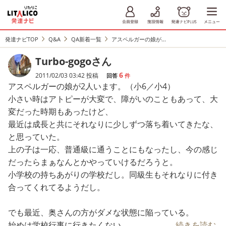
発達ナビTOP
Q&A
QA新着一覧
アスペルガーの娘が...
Turbo-gogoさん
6
2011/02/03 03:42 投稿
回答
件
アスペルガーの娘が2人います。（小6／小4）
小さい時はアトピーが大変で、障がいのこともあって、大
変だった時期もあったけど、
最近は成長と共にそれなりに少しずつ落ち着いてきたな、
と思っていた。
上の子は一応、普通級に通うことにもなったし、今の感じ
だったらまぁなんとかやっていけるだろうと。
小学校の持ちあがりの学校だし。同級生もそれなりに付き
合ってくれてるようだし。
でも最近、奥さんの方がダメな状態に陥っている。
始めは学校行事に行きたくない。
...続きを読む