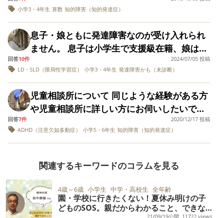
るのでは？と不安に感じていました。まず喃
子には期待していました。私の期待を押し付
ば疎ましく思い仲間外れにする日もあり、ど
小学3・4年生
算数
知的障害（知的発達症）
してました。一方私は我慢強く見守る態度を
語が出ない、あやしても笑わない、すぐに癇
けてはいけないのですが、親として、普通に
んどん仲間外れにされる日が増えて行ってま
貫いていました。 そんな環境が嫌で離れたの
癪を起こす。そして3歳になってもアンパンマ
子供に持つ夢も二人分ガラガラと崩れていき
す。 学童にも通ってますがお弁当の時間も一
息子・娘ともに発達障害なのが受け入れられ
に、今度は私が息子のことを受け止めきれて
ン！しか言えませんでした。最近になって支
ました。 夫と話し合い、二人で泣きました。
緒に食べようとしても【あっちいけ！】と仲
ません。 息子は小学生で支援級在籍、娘は年
ない。今思えば、こんなんじゃ元夫がモラハ
援級に通級している事を姪の口から聞きまし
それでも頑張っていこうと決めました。 で
間に入れてもらえない日もありますし、外遊
回答
10件
2024/07/05 投稿
少なのですが、娘もADHDの特性が出始め、
ラしても仕方なかったなぁとさえ思えます。
た。どうも入学と同時に在籍していたようで
も、友達の子供や親戚の子供を見ると、羨ま
LD・SLD（限局性学習症）
小学3・4年生
発達障害かも（未診断）
びにも運動オンチなので混ぜてもらえない時
もうじき診断が付きそうです。 個人的には、
生きていればそれだけで素晴らしいなんて綺
す。弟夫婦は私に言いづらいのか、この先も
しくて、妬ましくて。おかしくなってしまい
も度々あります。 そんな息子が昨夜寝る前に
女の子は大丈夫だと思っていたのでショック
麗事としか思えないほど、毎日長男の行動に
この件について話してはくれないだろうと思
児童相談所について 同じような経験がある方
そうです。 息子はどうなっていくのか、将来
【なんでいつも僕だけだめなのかな？今日も
です。 おそらく娘も支援級在籍になるでしょ
は神経すり減らされています。 例えばこんな
います。姪曰く、自分は算数が出来ないから
や児童相談所に詳しい方にお伺いしたいで
が本当に不安です。健常児よりも苦労が多い
お弁当の時間ダメって言われたの。先生が混
う（支援級が嫌なわけでは決してないで
ことをしでかします。 ・買ったばかりの水筒
支援級に通っている、と言うのですが… 今で
回答
7件
2020/12/17 投稿
す。 小学6年男子(ADHDとLD,IQ73)の母で
であろう息子の子育てを、最重度の娘をもち
ぜなさいと言ったから一緒に食べれたけど水
す）。 2人とも、手がかかり、毎日がいっぱ
の蓋を投げて壊す ・買い替えた水筒の蓋も、
ADHD（注意欠如多動症）
小学5・6年生
知的障害（知的発達症）
も同学年の子どもと比べると言葉の理解力が
す。 家庭での対応に行き詰まり、児童相談所
ながらできるのだろうか…。息子は自立でき
筒とかでバリアを張られたの】と言われまし
いいっぱいです。 学校へ行っている間、幼稚
その日のうちに投げて壊す ・網戸に寄りかか
乏しいと感じています。算数が出来ないとい
へ相談に行き、9月半ばから一時保護施設(行
るのか…落ち着いて、学校生活を遅れるの
た。 親の私としては何て息子に声をかけてあ
園へ行っている間は1人なのですが、買い物を
るなと伝えた側から寄りかかって破った。修
う理由だけで支援級に行く事はあるのです
動観察)へ行き、11月頭に知的の障害児施設へ
か…グルグル考えています。 どうしたら、冷
げればいいのかわからなくなり困ってしまい
関連するキーワードのコラムを見る
したり、夕飯作りをしていたらあっという間
理費1万円 ・毎日必ず筆箱からものが無くな
か？ また弟夫婦には私からは何も聞かない方
入所しました。 児童相談所というのは預けた
静になれますか？どうしたら乗り越えられる
ました。 みなさんならこんな時どう言ったよ
に時間が過ぎてしまいます。専業主婦です。
る ・どんぐりを尋常じゃない数（お煎餅の缶
が良いのでしょうか？学年が上がるにつれて
子供の様子について、保護者に詳しく教えて
のでしょうか？ ツラいです。頑張っているの
うに声をかけてあげますか？ 友達関係のこと
4歳～6歳
小学生
中学・高校生
全年齢
しかも私は風邪を引きやすく、娘が風邪を幼
から溢れるほど）拾って虫がわく ・物を投げ
私としても心配で、どう接したら良いのか戸
園・学校に行きたくない！夏休み明けの子
はいけないルールや決まりがあるのでしょう
に、報われないです。 支離滅裂ですみませ
で悩んでしまい…新年早々頭を抱えてしまい
稚園でもらってくるのですが、毎回必ず移り
どものSOS。親だからわかること、できな
るなと何度も言っているのに、1秒後には忘れ
惑っています。
か？ 発達障害があり、家庭でうまく対応でき
ん。
ました。
いこと、対応方法もーー精神科医・田中康
21/09/19公開
11722 views