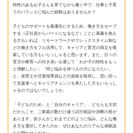
解決策がありますか？ こんな発達グレーの子
しまったので、分かりにくい部分や不快に思
特性のあるお子さんを育てながら働く中で、仕事と子育
供でも、将来なんとかなった事例はあります
われる部分がありましたらごめんなさい。 よ
てのバランスに悩んだ経験はありませんか？
か？ もう限界です。いっそのこと施設にでも
ろしくお願いいたします。
入ってもらいたいと何回も思いました。交通
子どものサポートを最優先にするため、働き方をセーブ
事故にでも合えば楽になるかな。なんてブラ
する（正社員からパートになるなど）ことに葛藤を抱え
る方もいれば、リモートワークやフレックスタイム制な
ックな気持ちを抱えたこともあります。 どん
どの働き方をフル活用して、キャリアと育児の両立を模
なことでもいいので、ご意見、アドバイスく
索している方もいらっしゃると思います。また、日々の
ださい。 心が疲弊してるため、批判やアンチ
育児や療育への付き添いを通じて「わが子の特性をもっ
コメントは控えてほしいです。
と理解したい」「同じ悩みを持つ人の力になりたい」
と、保育士や児童指導員などの資格を取得し、思い切っ
て支援者へとキャリアチェンジを果たした方もいらっし
ゃるのではないでしょうか。
「子どものため」と「自分のキャリア」、どちらも大切
だからこそ、ご家庭の数だけ違う試行錯誤や決断の形が
あります。皆さんがこれまでどのように悩み、どんな働
き方を選択してきたのか、ぜひあなたのリアルな体験談
をお聞かせください。