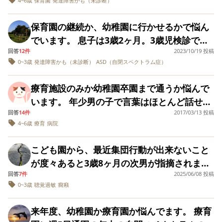
ずーとギャン泣きだったようですが、有難い
いと思っています。 幼稚園で他の子どもの成
4~6歳
保育園
発達障害かも（未診断）
いることも多めです。 進級にあたり先日園か
ます･･･） シンプルに考えると、今すぐに転
あれから、年中の途中(4才半頃)からやっとお
と ・運動会や発表会などの行事のたびに周り
いったら、あまりいい顔をされませんでし
よ、 みたいにいわれて、 受け入れられない母
集団の療育を入れながら、ST.OTなどの個別
校の横の認定こども園に通わせるか悩んでい
んですよ。今日もお友達が喧嘩になって、叩
ことに合格させてもらえました。 でも、本当
長と息子をくらべてしまう自分にも自己嫌悪
ら年少にあがるとカリキュラムが増えてきて
園すべきなのですが、 小学校に入って、同じ
友達に興味を持ち始め、また仲良くしてくれ
の子との差を感じて不安が大きくなっている
た… 発達障害のことをよく知らないようだっ
認定をされています。 確かに子育てで不都合
療育を受け弱い部分の底上げをしていくの
ます。(加配制度あり) 現在通っている幼稚園
いているお友達の手を掴んで「ダメ」って言
保育園の継続か、幼稚園に行かせるかで悩ん
に転園した方が我が子にとっていいのか、分
で、参観日が少し怖くもなりました。 息子が
大変になること、クラスの人数が増え先生の
幼稚園出身の友だちが一人もいない環境とい
る子も一人二人出てきて、一時はグループの
こと ・加配がつけられず、年中からフリーの
たので、療育の先生からお話してもらえる、
を感じてるなら 支援センターにいかせるべき
か？ 子供は環境の変化に弱い部分があり、慣
からはこのまま進級できる、フォローが必要
って止めたんです。でも叩いているお友達も
でいます。 息子は3歳2ヶ月。3歳児検診では
からなくなってきました。 受け入れOKの幼
自分らしくいられる小規模保育園に、思い切
数も少なくなり（園児３０人に対し先生2人）
うのも 悩ましく･･･ 皆さんの率直なご意見、
ようになって遊んでいてやっと一安心してい
先生も減ったこと そして、近所の公立の園だ
と話したら、それは大丈夫でしたが、 発達障
だとおもいます。 しかし、親は不都合をかん
れるのに3ヵ月から半年くらいかかります。 5
な頻度が減ったと言われました。 担任いわ
興奮してたから、今度は息子さんが叩かれ
回答
12件
2023/10/19 投稿
マイペース。相手の気持ちよりもやりたいこ
稚園は、加配やフリーの先生が居ないため、
って今すぐ転園希望を出してみようか。 もし
娘に加配をつけられるかは分からないと言わ
聞かせてもらえますでしょうか？
たところでした。 しかしそれも長く続かず、
と少人数で、半数が発達に課題を抱える子で
害のことをよく知らない方に、１から伝えて
じてなく、 幼稚園からの意見だけで療育にい
歳の年長からの環境の変化は、どちらを選ん
0~3歳
発達障害かも（未診断）
ASD（自閉スペクトラム症）
く、一日自由に過ごせるよりある程度カリキ
て。ただ息子さんはやり返さなかったし、泣
とが優先してしまう、と言われました。親が
少し不安です。 今の保育園の園長の考えは酷
くはとりあえず1年は様子を見て考えようか…
れました。つけるかどうかの判断は園にまか
年長になり周りのお友達が一層成長し、女の
特別支援クラスや加配制度があると聞いたこ
も、理解してもらえるのか、 不安がありま
かせるべきなのでしょうか。 私の知る限り、
でも本人にとっては負担があると思います
ュラムがあるほうが息子には見通しがたって
かないでいましたよ」と。 息子は、叩かれて
主導権を握ってあげないと、と言われていま
いですが、保育士さん達は良い人が多く、我
悩んでいます。 すぐに保育園に転園するの
せてくださいというスタンス。 その幼稚園は
子特有のグループなど目まぐるしく変わった
とが最大の理由です。 補助があれば上手く活
す。 療育の幼稚園も考えたのですが、そこ
療育施設のみか幼稚園卒園まで通うか悩んで
こどもは視線が合わなかったり、 上の空のと
が、楽しく遊べる場所で本人が気に入った
よいのではないかと言われました。 加配はつ
も泣かないタイプで、口で意地悪言われる方
す。言語はオウム返しや言葉に詰まることは
が子にとっても慣れている場所なので、わざ
も、息子を振り回してしまうようで申し訳な
カリキュラムが多めで年少から水泳やピアニ
りするなかでやっぱり今一人ぼっちの状態の
動できるので、少人数の方が合ってるのか
は、どこか他の幼稚園には必ず通っていてく
います。 年少男の子で言葉はほとんど話せ
きなどは、興味のない話の時だけです。
り、先生との相性が良いと数日で慣れること
きませんが新しい担任にも引き継いでフォロ
が弱いんです。 年少の時の行いが悪かったの
あるものの、三語文も話せてはいます。日々
わざ加配やフリーのない園に変えて、ストレ
さもあり… ただ保育園の4歳の空きがでるこ
カ、ポピー、ダンスなどが始まります。（今
ようです。 以前仲良くしてくれてた子達とも
な？と感じました。 しかし、下の子も来年年
ださい、という所でした。 息子の居場所探
回答
14件
2017/03/13 投稿
ず、その他もかなり遅れています。 今まで病
もあります。 療育の先生が仰った通り、今の
ーをしていくと聞きました。 子供は行事やお
は、事実です。 ただ、悪い子って言われる
の話の中で、会話を理解できていないことは
スになるような事をすべきなのかな？と考え
とは、うちの地域では非常に稀なので、今回
は英語、体育あり）体育会系の雰囲気があ
4~6歳
療育
病院
あまり遊ぶこともなくなり、今朝送っていく
少で入園の予定となっていて 上記の公立園だ
し、難しいです、、。 (小学校は引越す予定
院の療育に2ヶ月に1度くらい通うだけでした
幼稚園の担任の先生からは、 今辞めるのは勿
遊戯など全てまわりに合わせて参加できま
と、悲しい気持ちになります。しかもクラス
あります。 今の保育園は小規模で1クラス7ー
てしまいます。 ご意見お聞かせください🙇‍♀️
のチャンスを逃すとこのまま就学までは幼稚
り、運動会や生活発表会にも力を入れている
ときも見ていたら、おはようの挨拶すらかけ
と1年保育なので、上の子と下の子で園がバラ
があり、小規模の学校に行く予定です。)
が、4月からは週1で療育施設に通うのと通信
体ないと思います。 と引き留められているの
す。 認知度、適応力はDQ98、言語、社会が
のお友達が皆思っていた時期があったなん
8名。3歳以上児になると3-5歳児合わせて20
園なのかも、とも思います。。 保育園の入園
こども園から、最近集団行動が出来ないこと
感じです。他の保護者の方に話を聞くと、療
てもらえないようです。 うちの子は自分から
バラになるのでハードになるかもしれないこ
の療育を受けることにしました。 幼稚園で受
ですが、 年長からの課題の難しさを考えると
DQ71です。 今行っている幼稚園はスイミン
て。 でも息子は幼稚園大好きですし、私が過
人弱でひとクラスになります。 毎年3歳児に
希望締め切りは7/7で、ただただ焦っているだ
が度々あると3歳8ヶ月の次男が指摘されまし
育通っている子も中にはいるようで、加配対
挨拶できず、されても小さい声で何とか答え
とと 息子は今現在は登園渋りはあまりなく、
け入れて下さり、感謝の気持ちと申し訳ない
今の園に残ることは考えていません。 本人が
グや体操などカリキュラムが忙しめの幼稚園
剰反応しては良いこと無いですから。 お友達
上がる際に人数がぐんと減る印象です。 保育
けなのか、考えれば考えるほど冷静になれ
回答
7件
2025/06/08 投稿
た。 担任からの話をまとめると、 ①気になる
応している子もいるようでした。 転園を迷っ
るのがやっと。 活発な子からたまに誘われて
楽しくもなさそうだけど辛くもない？という
気持ちと… 周りの子逹とどんどん差が開いて
自分の事として理解できるのか？ 分からない
です。行き渋りもなく、今はよくても1年後さ
に優しくしている息子を、えらいと思ってあ
0~3歳
聴覚過敏
癇癪
園からは３歳児からは加配で見ますと言われ
ず… ご意見くださるとありがたいです。
事があるとそちらに行ってしまって今やるべ
ている幼稚園はのびのび系で英語や体育はあ
も、遊具や鉄棒などついていけず結局逃げて
感じなので、年長から園を変えるのも息子に
いくと息子も可哀想で私も辛いのです… 息子
部分はありますが、 本人に転園する事を聞い
らにまわりのお友達との差を感じてしまわな
げたいです。 ここは、私の踏ん張り所。息子
ました。 主人は社会性を育てるには大人数の
きことが出来ないことがある。 ②お友達に強
るが、遊び中心で楽しく学ぶをモットーとし
しまっているようです。周りの子に比べると
とって負担にならないか？という心配もあり
にとって1番良い選択をしたいと思っているの
てみる、 転園候補の幼稚園を見に行き反応を
来年度、幼稚園か療育園か悩んでます。 療育
いか心配もあります。転園を考えているこど
は悪い子じゃないって、私が思っていれば何
環境に入れて、色々な子と接すべき、という
めの発言をしてしまうことがある。先生に指
ている。イベント多めで楽しそうに感じまし
できないことも多いです。 母親べったりで、
ます。 まずは見学に行ってみる予定ですが、
ですが、皆様の体験談やご意見を是非お聞き