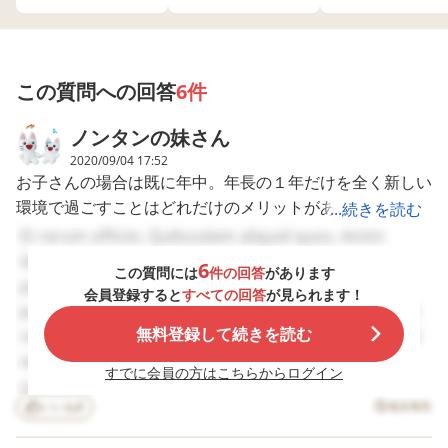
運動 幼稚園 加配 先生
答を頂いた方々のア
息子の扱いの上手い
しかしなかなか家
この子のために仕事をやめて加配つきの公立の幼稚園に行
ドバイスを参考に、
先生がおられ、日々
決まらずこのまま
年長時は療育園へ転
頼りっぱなしでした
育園に通うと社会
こうかと思っています。自宅近くのところはひと学年20
園する事を決めてい
が、2歳までしか通え
が身に付かない気
人弱と少ないため（今いるところはマンモス園で全学年合
たのですが、 先日、
ない小規模園のため
して、、 引っ越し
この質問への回答
6件
わせると300人近くいます）落ち着いて過ごせるのかなと
発達検査を受けてき
卒園。 幼稚園の先生
いつ決まるかわか
まして、 運動・姿勢
方は息子の扱いに困
ないので義母が言
思います。
ノンタンの妹
さん
を除く 全領域の総合
っておられるもの
には幼稚園に入れ
あと1年ですが、仕事を辞めてまで転園することに意味が
DQは87 でした。 そ
の、どうにかしたい
方がいいと。 義母
2020/09/04 17:52
あるのかなと考えています。
の際に主治医の先生
と思ってくださる様
言い分は今成長が
お子さんの場合は既に年中。年長の１年だけを全く新しい
の診察も受けまして
子も見受けられ、話
しいこの時期に少
転園された方、後悔はありませんでしたか？
環境で過ごすことはどれだけのメリットがあるのかという
...続きを読む
ウチの子の場合、療
し合いも重ねてやっ
の間でも教育系の
育園へ転園すると物
てきました。(ただき
稚園に入れて吸収
ことですよね。 より丁寧な支援を受けれる場にいけば伸
Et rerum officiis. Quibusdam aliquid quos. Animi
足りなくなるか
っぱりと発達障害に
たほうがいいと言
びる可能性は大きくなるとは思いますが、慣れるまでに時
dolores aperiam. Enim quas ut. Rerum eligendi
も・・・ と言われま
ついてはうちでは見
こと。 確かにわか
6
この質問には
件の回答
があります
間もかかるでしょうから１年だけというとメリットとデメ
した。 今、週一で通
れないから、そこは
のですが何回も幼
possimus. Atque suscipit nobis. Voluptates soluta
会員登録すると
すべての回答
が見られます！
っている療育施設の
専門家に任せますの
園を変えると不安
リットがあると思います。 公立の幼稚園が学区内にあ
perferendis. Dolores sunt tempora. Error ab illum. Et
先生には療育園を勧
でと園長より言われ
になるのではない
り、大半のメンバーが同じ小学校に通うということであれ
無料登録して続きを読む
rerum unde. Sint nobis et. Tempore harum officiis. Id
められています。 理
てきました) 幼稚園と
か、ついていける
由は、今までウチの
同時期にはじめた療
か。 引っ越すまで
ば就学を見据えて転園をするというのが１番のメリットか
sit assumenda. Non quae dolor. Voluptates odit
子はお勉強系のマン
育先は息子が気に入
間は幼稚園じゃな
すでに会員の方はこちらからログイン
と思います。顔見知りというのはやはり大きいです。存在
cupiditate. Et repellendus sit. Consectetur excepturi
モス園に未就園児か
っており、今月から
て療育園に行きな
を知っているだけで気にかけてくれますから＾＾ お子さ
ら通っており、ひと
いいね
8
は週5で通うことにな
ら運動が心配なら
違反報告
at. Rerum eos quis. Magnam quia et. Aspernatur et
クラス37人の園児
っています。 このま
操教室に入れたら
んの伸びを優先するのであれば、現在週２回半通っている
debitis. Eligendi eveniet nisi. Qui voluptatem quia.
に、加配の先生も付
まなんとかやってい
いのでは? 今年の4月