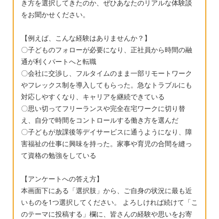
き方を選択してきたのか、ぜひあなたのリアルな体験談
たいないと思ってしまいます。 ですが、発達
をお聞かせください。
相談センターに猛反対されていること（こち
【例えば、こんな経験はありませんか？】
らは、大人の事情も絡んでいる気がしてなり
〇子どものフォローが必要になり、正社員から時間の融
ません…）と、言葉の理解が1歳程度、という
通が利くパートへと転職
ところが気になっています。 加配がつくとは
〇会社に交渉し、フルタイムのまま一部リモートワーク
いえ、言語理解はこども園という環境で伸び
やフレックス制を導入してもらった。急なトラブルにも
るのか。じっくり療育で伸ばすべきなのか？
対応しやすくなり、キャリアを継続できている
とはいえ、言葉を聞く経験も必要だとした
〇思い切ってフリーランスや完全在宅ワークに切り替
ら、その点はこども園の方が良いのでは…と
え、自分で時間をコントロールする働き方を選んだ
考えすぎて答えが出ません。 専門家に意見を
〇子どもが放課後等デイサービスに通うようになり、障
害福祉の仕事に興味を持った。家事や育児の合間を縫っ
聞きたいのですが、発達外来はどこも半年待
て資格の勉強をしている
ちで就園に間に合いません。 療育に専念すべ
きなのでしょうか？ご意見や経験談などいた
【アンケートへの答え方】
だけると嬉しいです。
本画面下にある「選択肢」から、ご自身の状況に最も近
いものを1つ選択してください。 よろしければ続けて「こ
のテーマに投稿する」欄に、皆さんの経験や思いをお寄