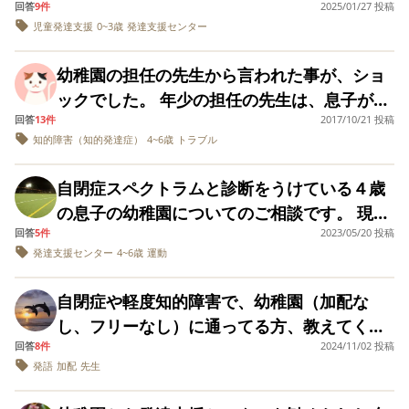
下がらないとプログラムすら詳しく聞け
で慣れることもあり
に、思い切って今す
長より言われてきました) 幼稚園と同時期に
回答
9件
2025/01/27 投稿
ら教えてください。通わせていて良い点はど
ても、騒々しい環境なので、 、 ちゃんと反
す、、。 今の幼稚園は、午後３時まで預かり
ます。 療育の先生が
ぐ転園希望を出して
でした。 その際に主治医の先生の診察も受け
での生活、対応はみなさんどうしてるのか知
ず…。「どうせ出来ない」と思われているん
児童発達支援
0~3歳
発達支援センター
はじめた療育先は息子が気に入っており、今
んなところでしょうか？ 子供が2人いて現在
仰った通り、今の幼
省する雰囲気にならないのではないか。 ・そ
みようか。 もしくは
なのに、自由遊びが殆どないに等しく、人数
ましてウチの子の場合、療育園へ転園すると
りたいので教えてください。 今月末に幼稚園
だなぁと感じました。 実際、練習にほとんど
稚園の担任の先生か
とりあえず1年は様子
月からは週5で通うことになっています。 こ
育休中です。 上の子は軽度知的障害のある自
もそも、「友だち同士のトラブルによって成
が多い分靴履きやトイレ手洗いも待つことが
らは、 今辞めるのは
を見て考えようか…
物足りなくなるかも・・・ と言われました。
側とこれからのことについて話し合いを持つ
幼稚園の担任の先生から言われた事が、ショ
参加していないので当たり前ですが…。 運動
のままなんとかやっていけるかなぁと思って
閉症の3歳です。保育園や週1回児童発達支援
勿体ないと思いま
長させたい！」という方針の幼稚園なので、
悩んでいます。 すぐ
多く、 それらも、待つことが苦手な息子に
今、週一で通っている療育施設の先生には療
予定です。(私の要望としては通う日数と時間
ックでした。 年少の担任の先生は、息子が発
会当日はやはりパニックで参加出来ず、一時
す。 と引き留められ
に保育園に転園する
いた矢先の参観日、現実を見て落ち込みまし
センターに通っています。近くに児童発達支
先生にトラブルを未然に防ぐ依頼をしている
は、我慢することが多く、先生の対応もな
ているのですが、 年
のも、息子を振り回
育園を勧められています。 理由は、今までウ
を増やしてもらいたいと伝える予定です。)
回答
13件
2017/10/21 投稿
達障害の経過観察をしている事は、知ってい
間で帰りました。 先日の面談で「年長になる
た。 その日教室に入ると泣いてる息子の声が
援センターがないことや仕事復帰したら他に
長からの課題の難し
ものの、どうも難しい様子。 ・基本、子ども
してしまうようで申
く、人数が多くて、のびのび遊ぶ時間もな
知的障害（知的発達症）
4~6歳
トラブル
チの子はお勉強系のマンモス園に未就園児か
文章がわかりずらくて長々とすみません。 ア
ました。経過観察の報告もしていました。 息
とますますカリキュラムは難しくなる。息子
さを考えると今の園
し訳なさもあり… た
聞こえ、皆の整列された列からひとり離れて
預けられるところがなくこのまま保育園に通
の自由を尊重しているので、お行儀系のルー
い… 嫌なことだらけ、なのかもしれません…
に残ることは考えて
だ保育園の4歳の空き
ら通っており、ひとクラス37人の園児に、加
ドバイスお願いします。
子は年少で、お友達関連のトラブルや先生に
君の興味のない発表会の練習やダンスの時な
横になっていた息子。 先生方が優しく寄り添
わせることになります。ただ、まわりとの差
いません。 本人が自
ルがゆるい。 たとえば、廊下、階段を走った
がでることは、うち
自閉症スペクトラムと診断をうけている４歳
少人数で自由遊びが多い幼稚園を探している
配の先生も付けられない状態で過ごしてき
反抗したり、ふざけたりして、毎日怒られて
どは別室にいてもらう形になりますが…お母
分の事として理解で
の地域では非常に稀
ってもダメで、他の園児たちが日頃の成果を
がどんどん開き、うちは少し言っていた発語
り、遊ぶのＯＫ、朝の会や帰りの会に参加し
の息子の幼稚園についてのご相談です。 現在
のですが… 息子は新しい環境に慣れるのも一
きるのか？ 分からな
なので、今回のチャ
て、本人が無理して頑張り過ぎているので
ました。年少の担任の先生も「毎日怒ってい
さんそれでも良い？」と言われました。 もち
堂々と発表するなか、ずっと泣き続け、普段
がなくなってわー！わー！と騒ぐ日々です。
い部分はあります
なくてＯＫ， 先生の話を聞く時に、椅子の上
ンスを逃すとこのま
回答
5件
2023/05/20 投稿
年中なのですが転園するか悩んでいます。 息
苦労するので、 今の幼稚園では友達がいたり
は？ お友達が好きでひょうきんな性格なの
ますが、息子さん幼稚園行きたくないってな
ろんこんな手のかかる息子を預かって頂いて
が、 本人に転園する
ま就学までは幼稚園
ならできることも得意なことも何もせず、た
発達支援センター
4~6歳
運動
好きなおもちゃなどで遊んでいる時は騒がな
に立ったり、寝転がってもＯＫ･･･などなど。
子は癇癪を起こすことはほとんどないのです
知り合いがいるから、幼稚園変わらなくてい
事を聞いてみる、 転
なのかも、とも思い
で、何とかやっていけたし健常児の子からの
ってませんか？」と心配してくださってまし
るので、了承するより他ありません。 その他
だただイヤだと訴えて突っ伏していました。
いです。周りの子は敬語を話せたりルールを
園候補の幼稚園を見
（今の幼稚園のメリット） ・同じ小学校学区
ます。。 保育園の入
が 他の子に興味がなく園でも1人遊び、苦手
い、 でも今の幼稚園も行きたくない といいま
刺激を受けて伸びた部分があると思うが 本人
た。 息子は一度も幼稚園行きたくないって言
にも「本当に健常児とのかかわり合いってだ
に行き反応を見るし
園希望締め切りは7/7
自閉症や軽度知的障害で、幼稚園（加配な
その姿を見て、息子は私の認識よりも毎日辛
ちゃんと理解しています。保育園でみんなが
の子どもたちが多い。 ・子育てに関して、価
意識のある活動（歌や踊り）には参加できな
す…。 息子は、幼稚園では我慢のみで、 問題
かないでしょうか？
で、ただただ焦って
が心から楽しんでいる時間が少ないのでは？
わなかったですし、担任の先生を悪く言った
けになってしまう…」と心配そうにおっしゃ
し、フリーなし）に通ってる方、教えてくだ
い思いをしているのかもしれない、発達年齢
ゲームなどする中、端っこでだいたいうちの
療育園へは、再度子
値観が似ている親が多い。 また、「他の子ど
いるだけなのか、考
いことが多いようです。 診断を受けた際の診
行動は起こしていないようですが、 ストレス
そろそろ本人が周りの子達との力の差に気が
りはしませんでした。 私も、怒られる事をし
っていました。 クラスのお友達も息子がウロ
供を連れて実際に見
えれば考えるほど冷
回答
8件
2024/11/02 投稿
さい。 来年4月から幼稚園に通うか迷ってい
も私の認識よりもっと低いのかもしれないと
子1人かもう1人の子といてそれぞれ個々で遊
もも育て合いましょう」の方針なので、うち
断結果では重度自閉と言われています。知的
フルのせいか、 家や私の前では癇癪が酷く、
学や体験に行く事は
静になれず… ご意見
つき始めるのでは？ 今の時期に大切なこと
発語
加配
先生
ているのだから、怒ってくださいとお願いし
ウロしていても咎める事なく、むしろ「好き
ます。 年少は3クラスで、1クラスあたり17名
目の前が暗くなり、他の子どもたちの成長は
んでいる感じでたまに輪に混じってジャンプ
出来ません。 パンフ
の子のトラブルにも協力的で とてもありがた
くださるとありがた
障害は軽度で療育手帳はB2です。 発達支援セ
乱暴になり、暴れたり叫んだりします。 今の
は、楽しい時間を過ごしながら、先生に沢山
ていました。 年少の時のある日、早く園に着
だよ」と言ってくれています。(運動会でパニ
レットなどを見せる
いです。
に対し担任1名 年中〜は2クラスで、1クラス
まぶしく、その場は普通にしていましたが、
しています。保育園自体は楽しんで行ってい
い。 ・子どもが受け取れる状態なのであれ