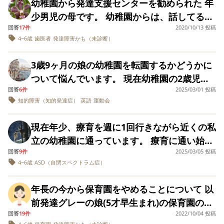
ンターや普段の生活では先生や私の補助があ
幼稚園で、問題なく行動できてるなら、 無理
しか方法はないで
幼稚園から発達支援センターを勧められた 年
褒めてもらい認めてもらうことで他者を信頼
いた息子が戦いごっこの棒(紙を丸めた柔らか
ックの息子に代わる代わる来ては涙を拭いて
あたり23名に対し担任1名 園定員（年少〜年
帰ってからは涙が出ました。 幼稚園の先生方
ますが、児童発達支援センターにいる方が気
す。 就学後の進路
ば、質の高い経験ができる。 （たとえば、遊
ると友達との関わりや、苦手なことにも挑戦
にでも行かせてれば、よいのでしょうか…？
少男児の母です。 幼稚園からは、話してると
すること、自己肯定感を高めることだから、
い物)を、同じクラスのお友達の弟さんに故意
くれるのです…ギャーギャーうるさいのに…)
は、支援級を希望し
長） 140名程度 ※加配制度、フリーの先生は
はよくしてくださっていると思います。親身
が楽です。送迎時に同じクラスの保護者の方
びの中にロジカルシンキングを交えていると
できるようになってきていますが、園にいる
それとも、二次障害が酷くならないように、
回答
17件
2020/10/13 投稿
ています。 文章が長
きに視線が合わない、 運動会やお遊戯会の練
今いる幼稚園が悪い訳ではないし、力も着い
ではないですが、当ててしまって泣かせてし
療育の複数の先生から「療育では得られない
いない。 自閉傾向ありで、発語がまだ30個く
にもなってくださり、時に厳しい言葉も愛情
がいたらなんだか気まずいです。 働き方など
くなり大変恐縮です
か、山歩きなども） ・自由保育だけに、子ど
4~6歳
歯医者
発達障害かも（未診断）
ときには全くコミュニケーションがとれてお
もっと合う幼稚園があるのか…分からないで
習のとき上の空、 お友だちとふざけ始めると
てきているので、幼稚園の先生からは転園を
まいました。 お迎え時に「今日、○○ちゃんの
物があるから幼稚園には通うべき 。この地域
が、 皆さまのアドバ
らい、2語文2個しかなく、集団指示も通らな
を持って言ってくださいます。 ただ、息子に
色々考えているところです。 よろしくお願い
もの見守りのため、フリーの先生の数がとて
らず、遊びの輪にも入れずほぼひとりぼっち
すが、 探して変えてあげた方がいいのでしょ
イスをお聞かせ下さ
止まらない、 不器用などといわれました。 親
引き留められる可能性もあるとは思うけど、
弟さんに、振り回していた棒がたまたま当た
の支援学校には最重度じゃないと入れない。
いので、2歳0ヶ月〜民間療育に通っていま
とっては求められる水準が高すぎるのかもし
3歳9ヶ月の娘の幼稚園を転園するかどうかに
します。
い！
も多い。 多分、市内で一番。なので、細やか
でいるみたいです。 転園を考える理由は以下
うか…？ 仲良い友達ができたので残念です
としては、全く発育に心配をしていません。
何が大切なのか？子供の良い笑顔が見れるの
ってしまって、泣かせてしまいました」と報
支援級を見据えても幼稚園へ」と言われ続け
す。 現在保育園に通っているのですが、園長
れません…。 そんななか近所の小規模保育園
ついて悩んでいます。 現在幼稚園の2歳児ク
にオーダーすれば、いろいろ融通はきく。 入
の通りです。 ・入園当初、担任に様子を伺う
が… 幼稚園内ではたいして遊べないようです
欲目とかではなく、 家で困ってることはな
はどちらなのか？ を良く考えてみられては？
告を受けました。 慌てて、謝罪しに行きまし
ています。 しかし、上記の様に知的にも自閉
が発達障害に理解がない人で、「発達ゆっく
に3歳の空きが出ていて、そこには特別支援枠
回答
6件
2025/03/01 投稿
ラスに通っていますが、発達障害があり今は
園直後よりは、他害はマシになってきたもの
とダメ出し連発だったこと ・先生と保護者の
し、 新しい環境でも、慣れれば新しい友達が
く、むしろしっかりしているので助けてもら
と仰られました。 私はその言葉を重く受け止
た。そしたら○○ちゃんのお母さんが「私がチ
的にも幼稚園の内容に全く付いて行けていな
知的障害（知的発達症）
英語
運動会
り＝病的な子」と認識しており不信感を抱き
の先生がおられました。(資格は不明ですがふ
加配の先生がついてサポートしてくれている
の、 やはり「あの子はたたく子だから･･･」
関わりがほぼなく、園での様子を聞ける機会
できるだろうし、変えた方がいいでしょう
うこともよくあります。 歯医者では母は待合
め、子供に無理をさせていたと反省し、沢山
ョロチョロする子供を見てなかったのが悪い
いんです。 そして毎日でないにしろ別室待機
ました。 更に、保育士の入れ替わりが結構あ
たりおられるとのこと)その園に体験見学にい
状況です。 （下の子の里帰り出産で9月から
と、クラスで浮いている存在に。 積極奇異タ
が少ないこと （連絡帳のやりとりも短文で
か？ 今の幼稚園には、問題ないから、無理矢
室にいて、子どもひとりで治療にいけていま
の笑顔が見られる場所にと療育園への転園を
現在年少、療育を週に1回行きながら近くの私
し、大丈夫だよ。むしろ○○君(息子)が皆に
になるな ら、療育に毎日通う方が息子の為に
るように感じていて、年に3名（全体の保育士
くと、息子は先生方に甘え、穏やかにニコニ
の入園でした） 3歳5ヶ月で受けた新版K式発
イプで、友だちは欲しい息子は、時々、悲し
す） ・入園後、教育色が強く、厳しめの教育
理でも幼稚園に連れてくれば大丈夫と言われ
す。 遊び広場でも時間を伝えれば、その時間
決意しました。 療育園へ見学に行き、手厚く
立の幼稚園に通っています。 療育に通い始め
「小さい子泣かせていけないんだ～」って言
なるのでは？と思ってしまいます。 幼稚園か
は10名）あったので、もしかしてブラック保
コ遊んだり休憩をとったり、自分のペースで
達検査ではDQ52。 発達年齢は1歳10ヶ月程度
そうに 「ぼくだけ友だちができない」「嫌わ
方針だと感じた。（定型発達の子だと良さそ
るし、 誰に相談したらよいか分からず悩んで
に片付けて帰れます。 大人数の体操教室も特
丁寧な保育にとても良い印象を持ちました。
回答
9件
2025/03/05 投稿
たのは言葉が遅くて、一斉指示を理解するの
われて、泣きそうになって可哀想だったよ」
ら逃げたい私の我が儘なのか 本当に一人で遊
育園なのか？と思い、転園を検討しました。
好きなことに取り組んでいました。また幼稚
という結果でした。先日精神児童発達の先生
れちゃった」と言ってます。 公立幼稚園だ
うだけど、我が子には合ってないので
います。 ※ちなみに、転園候補の園に見学し
4~6歳
ASD（自閉スペクトラム症）
に問題なく参加できています。 支援センター
ただ、お友達からの刺激やコミュニケーショ
が苦手だったからです。長袖から半袖への移
と言われました。 年中の担任の先生から「年
ぶ時間がほとんどでも幼稚園に通うべきなの
幸い、現状の発達を理解してくれた幼稚園
園ではお友達に見向きもしない息子が、ほか
にも診ていただき、自閉症の診断もつくと思
と、友だちとの関わりを、今よりはサポート
は...？） ・療育の先生にも厳しめの園だから
に行ったのですが、 子供たちは皆良い子たち
は家の様子ではなく、 幼稚園からの意見書で
ンなどは確かに弱く、主治医の先生の仰る通
行もたくさん悩みましたが今はなんとかルー
中になり始めて、息子さんがお友達から悪い
か 分かりません。 皆さんは何を基準に幼稚園
が、家から自転車で20分の所にあり、快く受
の園児と手を繋ぎ、目を合わせて笑い合って
いますと言われました。発語は単語しか話せ
してくれると言っています。 （ただし、公立
年長の今から保育園をやめることについて 以
ついていくのは大変かもしれないと聞いた ・
で、息子のフォローしてくれたり、優しくし
こどもの発達を判断するそうです。 私が幼稚
り物足りなくなる可能性はあるかな、とは感
ティン化すれば大丈夫となりました。体幹も
子や変な子って思われる雰囲気があった。だ
に通える、通わせられると判断されました
け入れOKしてもらい、先日幼稚園面接に行っ
いました。。 就学をふまえて幼稚園に入園さ
ず、身辺自立も難しいです。切り替えが難し
幼稚園は、配慮が必要な園児の数がとても多
前発達グレーの娘(5才早生まれ)の保育園の友
年中、年長とどんどん活動のレベルが高くな
てくれたのですが、 先生もしっかりしていて
園に何をいっても、 そうですよね、お母さ
じました。 今の決意のまま療育園へ転園する
弱いので元気いっぱいに見えますがやはり同
からその雰囲気を変えようとやってきまし
か？
て、母子分離で子供の様子を見てもらう際、
せたのは、今では親のエゴだったかもしれな
い場面があったり、多動気味でフラフラして
いので、 先生の手が足りていない様子もあり
回答
19件
2022/10/04 投稿
達関係について質問させてもらった者です。
っていくのでついていけるのか不安であるこ
優しいには優しかったのですが、 発達障害と
ん、受け入れられないですよね、わかります
か？ 他の遊び中心の園へ年長から転園し、小
年代に比べて苦手な印象です。 昨年から小学
た。今は息子さんはお友達にはすごく優しい