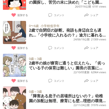
たら幸いです。
親の安全係役をお願いされ、家族で協力して
ん消極的になるのではないかと一番懸念して
の園探し、苦労の末に決めた「こども園」
に見学に行ったところ、園長先生教頭先生も
いこう、お家帰ろう、お手手洗おう、パパに
その理由を尋ねてみても良いのでしょうか。
と娘の今【小児科医コメントも】
26/07/16公開
6191 views
きましたが仕事や体力面でだんだん付き添い
います。 こんな状態で今の保育園で集団生活
含めてみんなで保育してます、心配ないです
遊んでもらって、など）は理解しているの
が厳しくなってきています。 素敵な園でした
を続けるのはデメリットがメリットを上回る
追加する
コメント
シェア
よ、来てもらって大丈夫ですよ。と言ってく
で、日常生活は特に困りません。 また、初め
が、娘の安全には変えられないし苦渋の決断
のではないか、だったら来年の入学式まで本
ださりありがたいなと思ってます。 この地域
ての場所で静止が効かず走り回ってしまう、
0〜6歳
小学校低学年
ですが転園を考えています。 転園候補の保育
人が気楽に過ごせる児発施設などを探し、そ
にはこの春引っ越してきまして、以前の地域
2歳で自閉症の診断。発語も身辺自立も遅
呼んでも振り向かない、指差した方を見な
園は、 クラス20人以下に先生二人の手厚さ
こで過ごさせるほうがいいのではないかと思
れ…「小学校に入れるの？」途方に暮れる
では幼稚園には断れ続けたので幼稚園に息子
い、要求はクレーン、車を並べる…などあ
私を勇気づけた言葉
24/06/19公開
21309 views
で、敷地面積も大きくなく防犯面もしっかり
い詰めてます。 もう毎日保育園に送っていく
の居場所はないと思ってました。息子の様子
り、発達相談センターで、心理師さんから自
したアットホームな園です。 加配をつける障
のが憂鬱で仕方ありません。 本人はそこまで
追加する
コメント
シェア
や発達段階からもそう納得してました。 なの
閉症確定のような口ぶりで言われています。
害枠も毎年受け入れていて、発達障害に理解
行き渋りはないのですが、夜も寝つきが悪い
で卒園まで療育園に通うつもりだったので、
癇癪、こだわり、偏食、感覚過敏はなし、切
0歳～3歳
もあるようです。 しかし、 娘は不安を感じや
ですし、朝もなかなか出発したがりません。
正直戸惑ってます。 年長さん6歳の中に、2歳
2歳半の娘が療育に通うと伝えたら。「劣っ
り替えも早く、情緒は安定しています。人見
すいタイプなので、 転園という環境の変化、
迎えに行くと大抵一人でぶらぶらしており、
ている子の保育は難しい」園長の言葉に、
半の発達の息子は無理がありすぎるのではな
知り場所見知りなく、むしろ私がいなくても
退園を決意して――【保育園トラブル】発
22/10/05更新
62964 views
園の雰囲気の違いなど 特にストレスになると
笑顔でこちらに走ってきます。あまり悲壮感
いか、会話の通じない子と遊んでくれるお友
平気なタイプです。目はよく合います。 発達
達ナビユーザー体験談
思うので心配です。 娘は今の園が大好き！と
はないのですが、、。 主治医の先生に聞く
追加する
コメント
シェア
達なんていないんじゃないのかなぁ。発達に
相談センターは、市が運営する療育1本を勧め
言うわけではないので、現在の園との別れは
と、必ずしも保育園に行く必要はないし本人
合わない活動ばかりの中で過ごすのは負担じ
る…というより、それしかあり得ないと言わ
0歳～3歳
問題なさそうですが。 似たようなご経験のあ
が楽しんで通える所が一番とのことでした。
ゃないかな、また、引っ越しきて新しい療育
「障害ある息子の居場所はないの？」幼稚
んばかりです。ですが、そこは週2.3回の母子
るかた、いらっしゃいますか？ ①何とかして
皆さんはどう思われますか？ 私が過保護すぎ
園の加配は無理、療育にも壁…理想の環境
園に入ったばかりなのに、また1年で幼稚園や
通園（10時半〜13時半）しか通えません。 私
を求めたわが家の決断
22/11/24公開
31976 views
夫婦で都合をつけて、みまもりを続けて今の
るのでしょうか？ ちなみに小学校は支援級で
新しい療育に変わること、その次の年は小学