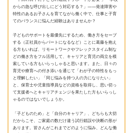
集団行動だったりがないので、就学する上で
からの急な呼び出しにどう対応する？」——発達障害や
の不安はありますが…。） 発達相談センター
特性のあるお子さんを育てながら働く中で、仕事と子育
では、息子は集団で伸びることはないと言い
てのバランスに悩んだ経験はありませんか？
切られたのですが、息子は最近明らかにお友
子どものサポートを最優先にするため、働き方をセーブ
達の行動に興味を示しています。先日保育園
する（正社員からパートになるなど）ことに葛藤を抱え
の体験保育にも行ったのですが、自らお友達
る方もいれば、リモートワークやフレックスタイム制な
が輪を作って遊んでいる中に入っていったそ
どの働き方をフル活用して、キャリアと育児の両立を模
うで、また、1年以上私が毎日教えてもできな
索している方もいらっしゃると思います。また、日々の
かった、名前を呼ばれて「はーい」と手を挙
育児や療育への付き添いを通じて「わが子の特性をもっ
げ返事をする、というのを習得してきまし
と理解したい」「同じ悩みを持つ人の力になりたい」
た。 民間の児発の見学もしていますが、真似
と、保育士や児童指導員などの資格を取得し、思い切っ
て支援者へとキャリアチェンジを果たした方もいらっし
が上手と教えてもらいました。実際、最近料
ゃるのではないでしょうか。
理に興味があるらしく、私が料理をしている
のをじっと観察し、ままごとで調理の真似を
「子どものため」と「自分のキャリア」、どちらも大切
したり、ぬいぐるみにご飯を食べさせてあげ
だからこそ、ご家庭の数だけ違う試行錯誤や決断の形が
たりしています。 こういった姿が見られる中
あります。皆さんがこれまでどのように悩み、どんな働
で、1年間を自宅で過ごすのは、あまりにもっ