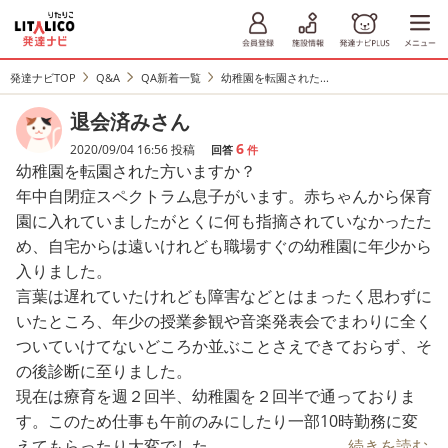
発達ナビTOP
Q&A
QA新着一覧
幼稚園を転園された...
退会済みさん
6
2020/09/04 16:56 投稿
回答
件
幼稚園を転園された方いますか？
年中自閉症スペクトラム息子がいます。赤ちゃんから保育
園に入れていましたがとくに何も指摘されていなかったた
め、自宅からは遠いけれども職場すぐの幼稚園に年少から
入りました。
言葉は遅れていたけれども障害などとはまったく思わずに
いたところ、年少の授業参観や音楽発表会でまわりに全く
ついていけてないどころか並ぶことさえできておらず、そ
の後診断に至りました。
現在は療育を週２回半、幼稚園を２回半で通っておりま
す。このため仕事も午前のみにしたり一部10時勤務に変
えてもらったり大変でした。
...続きを読む