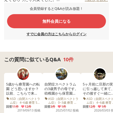
年中も半ばにさしかかり、みんな一緒にいろいろ練習でき
会員登録するとQ&Aが読み放題！
る時間も増えたり、園に入る時にあいさつができるように
なったりとできることが増えた反面、まわりが成長して嫌
無料会員になる
われ始めたり療育でのお友達の人を噛む行為を学んでしま
いそれを幼稚園でやってしまったり（１回のみ、強くはか
すでに会員の方はこちらからログイン
んでないようです）などの問題もでてきました。療育にい
っているせいで全員でやるお遊戯も休んでいる日に進んで
しまっていてついていけず。
また、私が悪いのですがのびのび系ではなくお勉強だら
この質問に似ているQ&A
10件
け、かつ、いわゆるヨコミネ式で逆立ち歩きやらをやらな
ければいけないところなのでまったくついていけません。
それでも先生方はすごく可愛がってくれ、加配制度がない
にも関わらずとてもよく面倒をみてくれて、園長の方針も
5歳から療育園への転
自閉症スペクトラム
5ヶ月前に旦那の
とてもよいため通っているという状況です。息子本人はニ
園 どう思いますか？
の3歳男子の母です。
に引っ越して来て
以前、こちらで来年
幼稚園から保育園へ
その後すぐ一緒に
コニコしているのでストレスになっているのかどうかもわ
度の年長時を過ごす
の転園を迷っていま
っ越す予定だった
ASD（自閉スペクトラ
ASD（自閉スペクトラ
ASD（自閉スペク
かりませんが。。
場をどのように選択
す。 ご意見頂けると
で幼稚園に入れず
ム症） 4~6歳 療育 ST
ム症） 0~3歳 療育 保
ム症） 4~6歳 療育
OT DQ 発達検査 遊び
育園 幼稚園 先生
会性 運動 幼稚園
したら良いか？ を質
回答
11件
12件
嬉しいです。 昨年ま
回答
3件
1件
療育メインで毎日
回答
12件
1件
コミュニケーション
2019/09/13 投稿
2025/07/02 投稿
2026/03/03
問させて頂き、ご回
で通った保育園では
園に入っています
前置きが長くなりました。