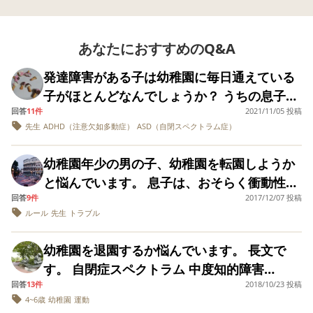
し、力も着いてきて
しれないと目の前が
いるので、幼稚園の
暗くなり、他の子ど
先生からは転園を引
もたちの成長はまぶ
あなたにおすすめのQ&A
き留められる可能性
しく、その場は普通
もあるとは思うけ
にしていましたが、
ど、何が大切なの
帰ってからは涙が出
発達障害がある子は幼稚園に毎日通えている
か？子供の良い笑顔
ました。 幼稚園の先
子がほとんどなんでしょうか？ うちの息子は
が見れるのはどちら
生方はよくしてくだ
なのか？ を良く考え
さっていると思いま
回答
11件
2021/11/05 投稿
年少の時に発達障害がわかりました。(ADHD
てみられては？ と仰
す。親身にもなって
先生
ADHD（注意欠如多動症）
ASD（自閉スペクトラム症）
と自閉スペクトラム症) 年少の時にお昼ご飯
られました。 私はそ
くださり、時に厳し
の言葉を重く受け止
い言葉も愛情を持っ
を時間に食べるのができないこと、午後にな
め、子供に無理をさ
幼稚園年少の男の子、幼稚園を転園しようか
て言ってくださいま
ると行動が荒くなることが多く本人も辛そう
せていたと反省し、
す。 ただ、息子にと
と悩んでいます。 息子は、おそらく衝動性と
沢山の笑顔が見られ
っては求められる水
だと幼稚園から指摘されて、年少の途中から
回答
9件
2017/12/07 投稿
る場所にと療育園へ
多動傾向があるＡＤＨＤ。 アスペルガー要素
準が高すぎるのかも
午前で帰る(迎えに行く)状況になりました。
の転園を決意しまし
しれません…。 そん
ルール
先生
トラブル
も強い様子で、自分のルールや遊び方へのこ
た。 療育園へ見学に
ななか近所の小規模
そして、現在の年中では幼稚園から登園日数
行き、手厚く丁寧な
だわりが強く、 思うようにならないと、友だ
保育園に3歳の空きが
を減らしてほしいといわれ(言われたのは年少
幼稚園を退園するか悩んでいます。 長文で
保育にとても良い印
出ていて、そこには
ちを押したりたたいたりしてしまう他害があ
象を持ちました。 た
特別支援枠の先生が
の2月ぐらい)週2回午前中だけ通っています。
す。 自閉症スペクトラム 中度知的障害
だ、お友達からの刺
ります。 幼稚園申し込み時点では、発達障害
おられました。(資格
その他の平日は児発を利用しています。 来年
回答
13件
2018/10/23 投稿
(DQ38)の年中の息子がおります。 療育からの
激やコミュニケーシ
は不明ですがふたり
とわからなかったため、 自由保育の私立幼稚
ョンなどは確かに弱
おられるとのこと)そ
4~6歳
幼稚園
運動
度は年長なので就学のことも考えてスケジュ
薦めで未就園クラスから年中で入園しまし
く、主治医の先生の
の園に体験見学にい