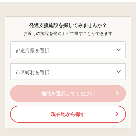
（既に慣れている）療育を週５に増やして療育園一本に絞
Eum amet recusandae. Unde labore aliquam. Quis
けられない状態で過
けるかなぁと思って
から年中のクラス
ごしてきて、本人が
いた矢先の参観日、
す。年中の途中入
るというのも選択肢だと思います。 集団生活を送るとい
doloribus ea. Iure ad temporibus. Placeat ducimus
無理して頑張り過ぎ
現実を見て落ち込み
でも遅くはないで
う段階の前に、身辺自立であったり、言葉の獲得や感覚統
ipsa. Id suscipit consequuntur. Nemo sunt maxime.
ているのでは？ お友
ました。 その日教室
か?
発達支援施設を探してみませんか？
合、先生を介した少人数でのやり取り等を繰り返し学ぶこ
Veritatis qui voluptates.
達が好きでひょうき
に入ると泣いてる息
んな性格なので、何
子の声が聞こえ、皆
とが大事だと思います。 ご自分のキャリアや世帯年収な
お近くの施設を発達ナビで探すことができます
とかやっていけたし
の整列された列から
ども変化するでしょうから家族でよく話し合った方が良い
健常児の子からの刺
ひとり離れて横にな
と思います。 発達障がいの場合は頑張ったら頑張った分
激を受けて伸びた部
っていた息子。 先生
分があると思うが 本
方が優しく寄り添っ
だけ伸びるという単純なものではないので、転園しても思
人が心から楽しんで
てもダメで、他の園
ったほど伸びなかった場合仕事辞めたことを後悔するかも
いる時間が少ないの
児たちが日頃の成果
では？ そろそろ本人
を堂々と発表するな
しれませんので。
が周りの子達との力
か、ずっと泣き続
の差に気がつき始め
け、普段ならできる
るのでは？ 今の時期
ことも得意なことも
に大切なことは、楽
何もせず、ただただ
地域を選択してください
しい時間を過ごしな
イヤだと訴えて突っ
がら、先生に沢山褒
伏していました。 そ
めてもらい認めても
の姿を見て、息子は
らうことで他者を信
私の認識よりも毎日
現在地から探す
頼すること、自己肯
辛い思いをしている
定感を高めることだ
のかもしれない、発
から、 今いる幼稚園
達年齢も私の認識よ
が悪い訳ではない
りもっと低いのかも