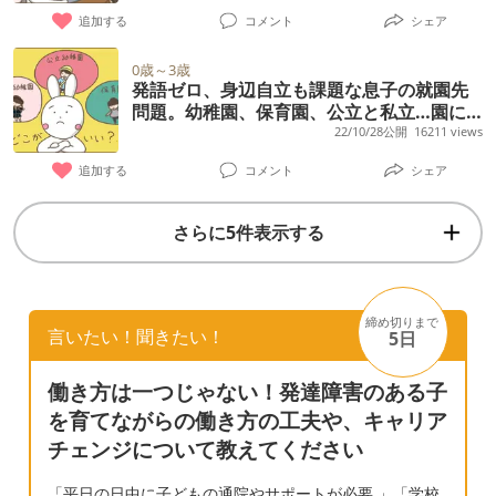
としては、下の子（0歳）もいる中で、療育以
園に通わせたはうがいいのか。 (デメリット:
希望をだしており、同じ保育園の子は誰も来
追加する
コメント
シェア
校だしと環境が変わりすぎなのも負担が多い
外の時間を有意義に過ごしたいと思うのに、
多忙で親が疲れてしまい、子供に余裕を持て
ない校区です。
のではなど心配が沢山です。 プラスに考える
このままでは2人を連れて公園に行くことすら
0歳～3歳
なくなる。いつまで付き添いが続くのか未
と、入れる幼稚園があるのならチャレンジし
発語ゼロ、身辺自立も課題な息子の就園先
ままならない（息子が走って目の届かないと
定。親が甘えられる園生活に意味があるの
問題。幼稚園、保育園、公立と私立…園に
てもいいのかな？療育園だけではもったいな
ころに行ってしまうため）、それでは経験と
よって必要な発達のハードルも違うようで!?
22/10/28公開
16211 views
か？) ②加配あり、防犯も◎な保育園に転園
いかな。定型の子の中で良い刺激も受けて沢
して少なすぎるのでは？と不安があります。
したほうがよいのか。(デメリット:子供の転
追加する
コメント
シェア
山成長できるのではないか、 フィーリングの
正直下の子を連れて、お弁当作って母子通園
園ストレス、園の雰囲気の違いに戸惑う) ご
合うお友達と楽しく過ごせるかも？ などとも
して、歌って踊って…そして残りの時間もべ
意見聞かせていただきたいです！
さらに5件表示する
ぐるぐる考え 迷ってます。 どんなことでもい
ったり一緒、となると負担が重すぎるなとも
いので経験談やアドバイスなどいただけたら
思います。 私自身、今までも家でできること
ありがたいです。 よろしくお願いします。
は調べ、考え、たくさん実践してきて、その
締め切りまで
結果の今なので…これから1年以上、下の子を
言いたい！聞きたい！
5日
抱えながらお家で頑張れと言われることへの
働き方は一つじゃない！発達障害のある子
絶望感もすごいです。 そんな中、加配付きで
を育てながらの働き方の工夫や、キャリア
快く受け入れて下さるこども園が見つかり、
チェンジについて教えてください
とても悩んでいます。かなりのびのび系で、
息子も楽しく過ごせそうです（机に座ったり
「平日の日中に子どもの通院やサポートが必要 」「学校