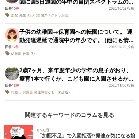
見るしかないでしょうか？ 療育園へは、再度
園に週5日通園の年中の自閉スペクトラムの子
も園はのびのび遊べる時間が多いようです。
も問題ないです。 質問になっていませんが、
ことで幼稚園への入園を希望しています。今
摘されても納得いかない顔をする（手はでた
た。 少人数制で年少は13人に対し先生は２
園でも先生(大人)＞＞＞＞友達のようで、こ
客観的な意見も伺いたいです。 よろしくお願
したいです。宜しくお願いします‼
子供を連れて実際に見学や体験に行く事は出
回答
10件
2020/10/02 投稿
がおります。 5歳0カ月での発達検査はK式で
どちらにも良さがありますが、何かアドバイ
幼稚園が大好きだと思っている息子を温かく
の保育園の配慮に「そこまでか？」と言う思
り癇癪にはならない。言語、コミュニケーシ
人、加配対応も可能だと言ってくれていて、
れでは皆に相手にされなくなって仕方ないか
いいたします。
加配
先生
ASD（自閉スペクトラム症）
来ません。 パンフレットなどを見せるしか方
DQ50でした。（4歳半では56だったので下が
スを頂ければありがたいです。よろしくお願
見守りたいです。
いがあるようです。 私はもし何かあったら心
ョン能力はある） ③人前、初めてやる事に緊
他の学年にも加配がついている子もいるよう
なとも思うのですが、本人も友達と遊べてな
法はないです。 就学後の進路は、支援級を希
ってました〕 療育園の先生から幼稚園をすす
いします。
配なので、少数でしっかり見てもらう方が良
張が強い。 ここまでは知っている我が子で、
でした。 1.年少に進級し、もう少し今の園で
子供の幼稚園→保育園への転園について。 運
い状態を悲しく恥ずかしく思う気持ちがある
望しています。 文章が長くなり大変恐縮です
られました。理由は、クラスには重度の子も
いと思う反面、このまま慣れ親しんだ環境の
だいたい想像はできる範囲です。 ただこれに
様子をみてみる。加配がつけられない、つい
動発達遅延で通院中の年少です。 (他にも情
ようです。 でも自信がないので声をかけられ
が、 皆さまのアドバイスをお聞かせ下さい！
多く、お手本になる子がいないこと 。お友達
方が良いのかと思いつつ、ただ、この先の小
加えて、 ④朝の会の歌のときに耳を塞いでい
ていけないようであれば転園を検討する。 2.
回答
12件
2018/07/29 投稿
緒面で特性あり。←グレー域らしく経過観察
ない(過去に何度も遊ぼうと声をかけては断ら
を良くみて、マネをするので、良い見本とな
学校のことを考えると、集団生活を学ぶこと
幼稚園
仕事
先生
る ということがわかりました。 今まで色々な
今の幼稚園の年少にはあがらず、のびのび系
とのこと。) 今通っている園を転園するか悩
れているようです)、どうやったら遊べるのか
る子達の中の方が伸びるのではということで
も必要では？と考えてしまい、決断ができな
連れて行ってるのですが、耳を塞いだり、音
で加配対応が確実な幼稚園に転園させる。
んでいます。 現在の園で、｢一斉指示が届き
わからない、そんな状態だと思います。 本人
す。 発達検査をしていただいた心理士さんか
2歳7ヶ月、来年度年少の学年の息子がおり、
い状況でとても悩んでいます。 幼稚園に行っ
に過敏に反応したと感じたことはありません
1.2の選択肢で迷っております。 今通ってい
にくい｣という特性が元で園で迷子になり問題
は保育園の出来事をあまり言いたがりません
らは、療育園をすすめられました。理由は 発
療育1本で行くか、こども園に入園させるかで
た方が、集団生活に慣れ、今後のためになる
でした。また、去年までは恥ずかしがりなが
る幼稚園はすでに入園金も支払っており、制
を起こしてしまいました。 現在の園は敷地が
し、親も無理には聞き出していません。 だか
達検査の結果からは、発達が2歳半程度で、こ
回答
12件
2023/11/06 投稿
悩んでいます。 息子には発語の遅れ、言葉の
のでしょうか？それよりも、少人数で息子の
らも皆と歌ったり踊ったりしていて、朝の会
服などの用品も購入してしまっています。 転
広大で柵などがなく開放的。防犯面は不安が
らはっきり全体像がわからず、余計に心配が
指差し
お風呂
発達障害かも（未診断）
れはまだ大人としっかり関わってもらった方
理解の遅れがあります。発語は現在単語が70
ことをしっかり見てもらった方が結果発達グ
の歌も家でも歌って踊って見せてくれたりし
園させたほうが良いかもと思いながら、せっ
ある。園児数百人という大規模の現在の園
膨らんでいます。 先生に聞いても「一人の時
が良い発達段階である。発達が3歳を超えてく
ほど出ていますが、コミュニケーションに使
レーの子供にとっては良いのでしょうか？
ていました。 この年齢くらいから、急に聴覚
かく慣れてきたところで環境が変わるのもス
で、フリーの先生には助けられていますが特
も多いけど、友達とやり取りしてるときもあ
ると集団生活に入る目安です。と言われまし
う単語はなく、パパママすらいいません。言
過敏が強くなり耳を塞ぎ出すことはあるので
トレスがかかるだろうとも思いなかなか決め
関連するキーワードのコラムを見る
別な加配の先生はいません。 先生方は娘の理
りますよ」と良いようにしか教えてくれませ
た。 この地域は息子くらいの子は幼稚園保育
葉の理解の方は、発達相談センターで1歳程度
しょうか。 今後専門家等に相談する予定です
られずにいます。同じような転園の経験や悩
解に熱心で園の雰囲気も◎です。 幼稚園か
ん。 こんな状態が続けば自己肯定感がどんど
園に行く子も多いようです。幼稚園は加配の
と言われました。ただ、日常の簡単な言葉
が、それまでに親が出来る事はあるでしょう
まれた方がいらっしゃったらご助言いただけ
0〜6歳
ら、今後の安全な園生活が保証できないため
んなくなり、小学校でも友達に対してどんど
先生がいますが、園全体に1人です。 幼稚園
「加配不足」で入園拒否!?発達が気になる娘
（ご飯だよ、お風呂だよ、ねんねだよ、お外
か。 本人に、耳を塞いでいると聞いた事や、