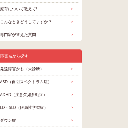
ペクト
す。 中々普通の心理
見学に行きました 息
支援学級知的
療育について教えて!
>
は支援
だと理解が出来ない
子の診断内容は 知的
に通っている
ペクトラ
ASD（自閉スペクトラ
小学5・6年生 診断 国
ASD（自閉
、ほぼ
質問です。 知能
障害はなしですが 国
年男児の母で
害（知
ム症） ADHD（注意
語 算数 中学校 高校 進
ム症） 知的
学5・6
欠如多動症） 知的障
学
的発達症） 
けてま
70（知的障害）、自
回答
3件
1件
語と算数が苦手で 支
回答
2件
7件
学以降の進路
回答
11件
8
こんなときどうしてますか？
>
学校 高
害（知的発達症） 中
年生 療育 小
/05 投稿
2025/01/31 投稿
2017/05/18 投稿
2022/
て就労
閉症スペクトラム、
援学級に行ってます
ージできず、
学生・高校生 特別支
療育手帳
めに中
ADHD、がありま
が 中学校の見学で 中
イスいただけ
援学校 自傷
専門家が答えた質問
>
援学校
す。目立ちだしたの
学校の支援学級に行
思い質問しま
中学ま
は小4ですが落ち着い
く場合 ５教科すべて
小学校入学前
んなと
たりしたので特別支
支援学級での授業と
手帳取得。A
いいの
援学校は考えません
言われました。 これ
す。 小学校
障害名から探す
す。そ
でしたが最近暴れま
からの息子の進路を
悩みましたが
ので入
くり、自傷行為しま
考えた時に支援学級
を願って地域
て入れ
くり 、動きまくり、
に行っていると 数字
支援級へ入学
発達障害かも（未診断）
>
もわか
学校から勝手に逃げ
評価じゃなく 文章評
が重かった為
みで
る行為しまくりで特
価になる為 高校受験
にマンツーマ
ASD（自閉スペクトラム症）
>
希望を
別支援学校の編入を
が出来なくなる場合
い形でついて
ます
考えてますが、 出来
が あるとの事でし
きました。名
なかっ
ますか？
た。 知的障害がない
けるようにな
ADHD（注意欠如多動症）
>
替えが
ので 支援学校への進
り、お友達と
初めか
学も出来ず いわゆる
りがでてきた
LD・SLD（限局性学習症）
>
考えな
グレーゾーンの扱い
も成長しまし
か、な
になってしまう為 勉
後の進路とし
なくな
強が苦手な子扱いに
小学校中学年
ダウン症
>
 軽度
なるみたいです。 中
で支援学校に