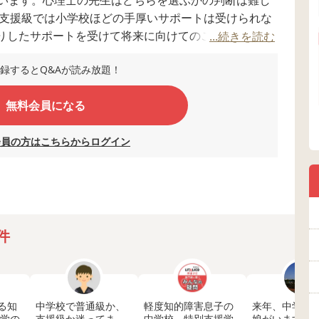
の支援級では小学校ほどの手厚いサポートは受けられな
りしたサポートを受けて将来に向けてのことを学べる
...続きを読む
いては良い話は聞いたことがなく、また障害の重さも
録するとQ&Aが読み放題！
合った環境ではないのではないかと悩みます。 どちら
、どちらでも経験のある方や知識のある方、どんな事
無料会員になる
いただけますでしょうか。
会員の方はこちらからログイン
件
る知
中学校で普通級か、
軽度知的障害息子の
来年、中学に
中学の
支援級か迷ってま
中学校、特別支援学
娘がいます。