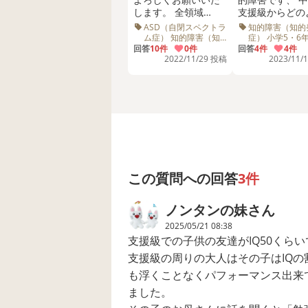
します。 全領域
支援級からどの
IQ57、軽度知的障
な進路に行かれ
ASD（自閉スペクトラ
知的障害（知的
害、自閉症スペクト
か？
ム症） 知的障害（知
症） 小学5・6
的発達症） 小学5・6
ラムのある、6年生の
回答
10件
0件
回答
4件
4件
年生 療育 IQ 療育セン
2022/11/29 投稿
2023/11/
子供について聞いて
ター 幼稚園 小学校 中
いただきたいです、
学校 高校 先生
すみません。 幼稚園
の頃から行き渋りが
あり、1〜2年生の頃
は給食の時間だけ母
子登校をしたり、3〜
6年生では、支援学級
に短時間登校をさせ
ていただいていま
この質問への回答
3件
す。 支援学級では本
人の自由に過ごさせ
ノンタンの妹
さん
ていただいていま
す。 毎日私が送り迎
2025/05/21 08:38
えをしていたり、 交
支援級での子供の友達がIQ50くら
流学級の授業は、1年
支援級の周りの大人はその子はIQ
生の1学期の数回以来
参加していなかった
も浮くことなくパフォーマンス出来
り、 現在は1年生の3
ました。
学期のお勉強をして