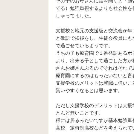
その子のお母さんに話を聞くと「勉
いたりするので、中
学校は支援学校へ行
てる）勉強重視するよりも社会性を
かせていただきたい
しゃってました。
と思っていました。
小学校の隣にある、
中学校の支援学級も
支援校と地元の支援級と交流会が年
見学に行かせていた
と敬語で挨拶をし、生徒会役員にも
だいたのですが、 小
学校の支援学級で一
で過ごせているようです。
緒だったお友達がい
うちの子も療育園で１番発語あるポ
たことや、1つ下の妹
(自閉症スペクトラム
より、出来る子として過ごした方が
です)も、中学校の支
さんお姉さんぶるのでそれはそれで
援学級へ入学させて
療育園にするのはもったいないと言
いただこうと思って
いるので、 中学校の
支援学校のメリットは就職に強いこ
支援学級と、支援学
貰いやすくなるとは思います。
校のどちらが良いの
か迷っています。 就
学判定は支援学級に
ただし支援学校のデメリットは支援
なったのですが、先
とんど無いことです。
生も迷われていて、
保護者の意見も聞い
稀には居るみたいですが基本勉強重
ていただけること
高校 定時制高校などを考えられて
と、12月までは変更