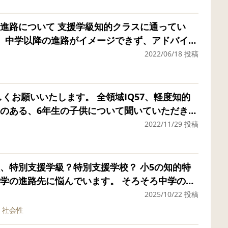
が、読み書き計算など、理解するとすらすら解
に関してはとてもよく理解できていて、アウト
学級知的クラスに通ってい
せば、もっと未来が広がるだろうなと感じてい
。中学以降の進路がイメージできず、アドバイス
すが、いまだ吸収していることも多く、どこか
育手帳取得。A判定
2022/06/18 投稿
っているのです。諦めてしまえば楽になるのか
みましたが、成長を願って地域の知的支援級へ入
人生は長い。この子は、もう少し学んでほしい
先生にマンツーマンに近い形でついていただきま
までが義務教育なら、障害を持つ子は、同じ義
なったり、お友達との関わりがでてきたりとて
します。 全領域IQ57、軽度知的
させてくれないかな。と淡い思いも持っていま
進路としては、小学校中学年くらいで支援学校に
のある、6年生の子供について聞いていただきた
ね。もうすぐ６年生。決断を迫られていますが
と考えています。 ネットで調べたとこ
2022/11/29 投稿
にいます。同じような思いをもっている方、ま
中学卒業後は高等支援学校など様々な進路があ
たり、3〜6年生では、支援学級に短時間登校を
ドバイスをいただきたいです。
知的の子の中学以降の進路がわかりませんでし
 支援学級では本人の自由に過ごさせていただい
別支援学級？特別支援学校？ 小5の知的特
なかったり、 現在は1年生の3学期のお勉強をし
学の進路先に悩んでいます。 そろそろ中学の進
は支援学校へ行かせていただきたいと思ってい
っています。息子はIQ60くらいで今は小5ですが
2025/10/22 投稿
す。 知的な面を考えると手厚い特別支援学校が
社会性
援学級で一緒だったお友達がいたことや、1つ下
が、社会性は意外と高く、お友だちともトラブ