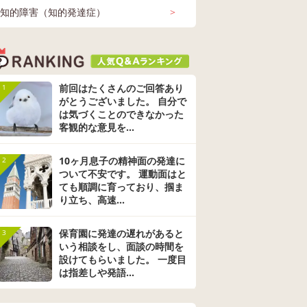
ら支援
学校からは ６月中に
中学は支援学
知的障害（知的発達症）
>
た方、
中学校での支援学級
るのではと考
いらっ
に行くか 普通学級で
ます。 ネットで調べ
験談や
の授業になるか 決め
たところ、軽
てくだ
て下さいとの事で 正
障害の場合、
直 迷ってます。 同じ
業後は高等支
様な 事で迷って どう
など様々な進
決断したか 教えて下
りますよね。
前回はたくさんのご回答あり
1
さい。
重度の知的の
がとうございました。 自分で
学以降の進路
は気づくことのできなかった
りませんでした
客観的な意見を...
験談や、心構
おいたほうが
10ヶ月息子の精神面の発達に
2
とがあればア
ついて不安です。 運動面はと
スいただきた
す。
ても順調に育っており、掴ま
り立ち、高速...
保育園に発達の遅れがあると
3
いう相談をし、面談の時間を
設けてもらいました。 一度目
は指差しや発語...