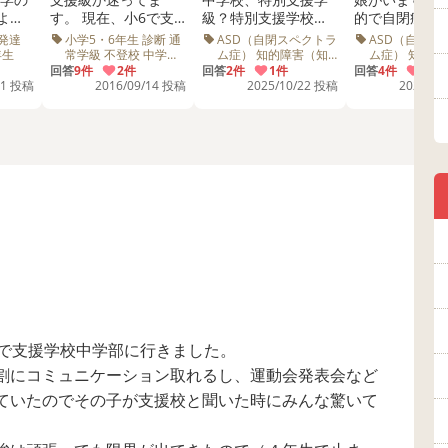
よう
す。 現在、小6で支
級？特別支援学校？
的で自閉症ス
ます
援級に通う娘がおり
小5の知的特別支援学
ラムです。今
発達
小学5・6年生 診断 通
ASD（自閉スペクトラ
ASD（自閉ス
ます。小2の時に不登
級に通う息子の中学
級在席ですが
年生
常学級 不登校 中学校
ム症） 知的障害（知
ム症） 知的障
高校 進学
的発達症） 小学5・6
的発達症） 小
校ぎみになり、その
回答
9件
2件
の進路先に悩んでい
回答
2件
1件
通常級には行
回答
4件
4件
年生 IQ 社会性 学習 特
年生 特別支援
11 投稿
2016/09/14 投稿
2025/10/22 投稿
2021/07
際に広汎性発達障害
ます。 そろそろ中学
せん。自立し
別支援学級 特別支援
校
と診断され、支援級
の進路先を決めなけ
を考えると早
学校 中学校 トラブル
に変更し、現在に至
れば…と思っていま
学から特別支
っています。 支援級
す。息子はIQ60くら
がいいのか、
になってからは、不
いで今は小5ですが小
では地域のみ
登校もなくなり落ち
2程度の勉強をしてい
一緒の学校が
着いて学校に通って
ます。 知的な面を考
か悩んでいま
おります。ただ、6時
えると手厚い特別支
れと、軽度な
間目まで学校にいる
援学校が良いのか
りたいと言っ
ことができず、5時間
な…と思うのです
てもらえるか
目までで帰ってきて
が、社会性は意外と
らないのも悩
しまうことや、授業
高く、お友だちとも
す。 保護者の
参観などの理由で土
トラブルなく仲良く
聞くと言って
曜日など休日が登校
遊んでいたり、クラ
が、もし入れ
日となると、登校で
スでの係や委員会活
た場合、切り
いで支援学校中学部に行きました。
きない、など課題点
動などもやることを
難しいので、
の割にコミュニケーション取れるし、運動会発表会など
もあります。またお
覚えて真面目に取り
ら支援学校は
友達を積極的につく
組んでいるようで
い方がいいの
ていたのでその子が支援校と聞いた時にみんな驚いて
ることも苦手のよう
す。そうなると特別
んだかわから
です。 このような状
支援学級で交流級の
ってきました。