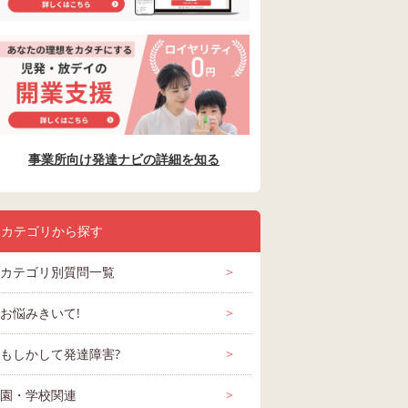
事業所向け発達ナビの詳細を知る
カテゴリから探す
カテゴリ別質問一覧
>
お悩みきいて!
>
もしかして発達障害?
>
上がる
中学生の子供がいま
今 6年生の息子がい
知的障害児、
園・学校関連
>
軽度知
す。現在普通級で
ます。 先日 中学校の
以降の進路に