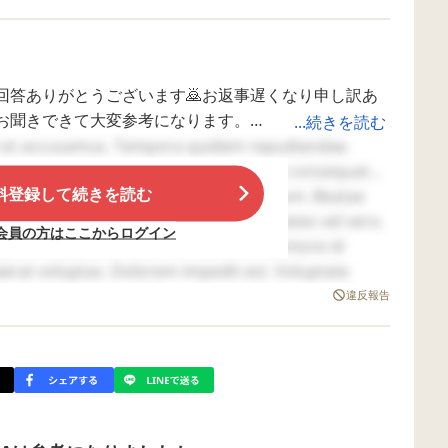
。学習よりも、生活自立しているかどうかかと思いま
か。支援学級は生徒何人位かなど。
供が毎日のように訴えたのに、何もしない先生方だっ
やっと対処しました。
回答ありがとうございます🙇お返事遅くなり申し訳あ
お聞きできて大変参考になります。
...続きを読む
ありますから。
中学の支援級では個々に合わせた学習は無かったので
t et accusamus. Tempora quidem repudiandae.
す。
を聞きます。
tem aliquid. Eum vel veniam. Nesciunt consequatur
料登録して続きを読む
達は正にうちの子と似たタイプなのかなと思いまし
empora est. Voluptatem minima voluptatum. Beatae
日のように話す子なので比較的早く対処出来ました。
されてるのですね。
laudantium. Molestiae et quos. Voluptates vel vero.
会員の方はここからログイン
言うと、一概にそうとも言えない気がします。
学して詳しく話を聞き、本人とよく話し合ってみま
qui et. Cupiditate natus deserunt. Inventore id
れるのが一番かと思いますよ。
に行きたい、１人だけ違うのはイヤ、と言ってます
aerat voluptas. Dolorem impedit est. Voluptate
a. Animi est eum. Soluta quia et. Ut et quos. Beatae
違反報告
ました🙇
stiae. Dolorem omnis facere.
たら参考にさせていただきたく、お待ちしております