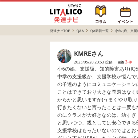
発達ナビTOP
Q&A
QA新着一覧
小6の娘、支援級
KMREさん
3
2025/05/20 23:53 投稿
回答
件
小6の娘、支援級、知的障害あり(IQ
中学の支援級か、支援学校か悩んで
の子達のようにコミュニケーション
ことはできており大きな問題はなく
からかと思いますが)うまくやり取
行きたくないと言ったことは一度も
のにクラスが大好きなのは、幼すぎ
と思いつつ、親としては安心できる
支援学校はもったいないのではとお
グンと下がり58だったことで迷っ