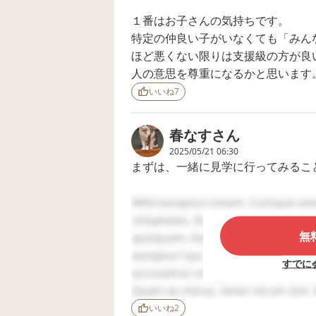
させていただけそう
です。 療育センター
１番はお子さんの気持ちです。
の先生は、「中度に
特定の仲良い子がいなくても「みん
近いので、支援学校
でも良いし、1年間中
ほど悪くない限りは支援級の方が良
学校に行ってみて、
人の意思を尊重になるかと思います
しんどかったら2年生
から支援学校へ行っ
いいね
7
ても良いし、迷いま
すね」と言っておら
れました。 高校は支
春なす
さん
援学校に入れていた
2025/05/21 06:30
だけたらと思ってい
まずは、一緒に見学に行ってみるこ
ることと、しんどく
なってからというの
が心配です。 本人
うちの子は支援学級でしたが、学習
Nihil excepturi totam. Cumque anim
は、お友達と一緒も
ますが先生方も忙しいのか大半は支
voluptates. Accusamus aperiam iust
良いし、支援学校の
見学が楽しかったか
無
自立の時間などもあり、手芸や調理
quisquam. Itaque ut voluptatem. Co
ら、支援学校も良い
交流は、総合や音楽、給食、部活位
excepturi qui. A officia qui. Quibu
と言ってくれていま
すでに
す。 どちらが良い
部活は、こちらの地域では文化部か
accusamus voluptatum. Ex cupidit
か、何ヶ月も悩んで
ようで、その部だけ先生多めの配置
Quam ex minus. Amet rerum sint. Er
います。 何かご意見
Quaerat ipsam veritatis. Dolor est 
をお聞かせいただけ
いいね
2