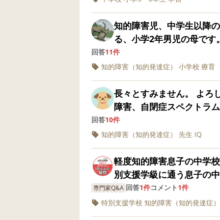
ムで、みんなより遅いです
けます。言葉も、聴くこと
知的障害児、中学生以降の進路について 支援
プットを少しずつでものば
る、小学2年男児の母です
ます。限界かもしれないで
いただけたらと思い質問しました。 小学校入学前に療
回答
11件
でぐんと伸びてくれると思
です。 小学校入学時に悩
知的障害（知的発達症）
小学校
療育
もしれませんが、まだまだ
学。 障害が重かった為、
と思っているのです。中学
した。名前が書けるように
長々とすみません。 よろしくお願いいた
務教育の小学校に９年在籍
も成長しました。 今後の
障害、自閉症スペクトラム
す。そんなこと無理ですよ
転校、中学は支援学校になるのでは
いです、すみません。 幼稚園の頃から行き渋りがあり、1〜2年生の頃は給
回答
10件
支援校へ行く決断ができず
ろ、軽度知的障害の場合、
食の時間だけ母子登校をし
知的障害（知的発達症）
先生
IQ
た、体験された方、ぜひア
りますよね。中度〜重度の
させていただいています。
た。 経験談や、心構えしておいたほうがいいことがあればアドバイスいた
ています。 毎日私が送り迎えをしていたり、 交流学級の授業は、1年生の1
軽度知的障害息子の中学校、特
だきたいです。
学期の数回以来参加してい
別支援学級に通う息子の中
ていたりするので、中学校
路先を決めなければ…と思
回答
1件
コメント
1件
専門家Q&A
ました。 小学校の隣にある、中学校の支援学級も見学に行かせていただい
小2程度の勉強をしていま
特別支援学校
知的障害（知的発達症）
たのですが、 小学校の支
良いのかな…と思うのです