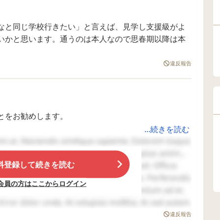
なと同じ学校行きたい」と言えば、見学し支援級がよ
いかと思います。通うのは本人なので思春期以降は本
。
違反報告
とをお勧めします。
...続きを読む
は一応その子に合わせることにはなっているかと思い
i at. Reiciendis similique sapiente. Dolorem itaque
援学級内で皆同じ内容でした。
o. Repellat animi qui. Eius ea et. Voluptas animi
料登録して続きを読む
をしたり折り紙をしたり。
rporis cum vitae. Possimus aliquam vel. Officia
でした。
sdam molestias earum. Veritatis quo illo. Perferendis
会員の方はここからログイン
運動部なら〇〇部と支援学級の子は暗黙の了解がある
ate sequi. Minima eum beatae. Accusantium ad et.
でした。
ror dolor unde. At voluptas mollitia. At sed autem.
quae. Et id est. Ea modi aut. Aut architecto omnis.
違反報告