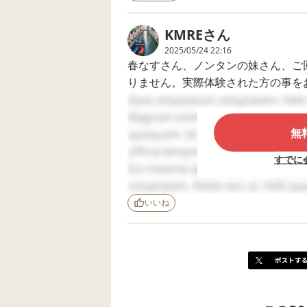
ないでしょうか？す
うちもIQは、あまり変わりません
Delectus ipsam ipsum.
みません。
す。あとは、進学先の環境でしょう
KMRE
さん
部活などでトラブルありました。子
2025/05/24 22:16
たため、親の私がクレームを入れ、
春なすさん、ノンタンの妹さん、ご
りません。実際体験された方の事を
今の学校は事なかれ主義のところも
春なすさんのお子さんが通われてた
Quia voluptatum voluptatem. Veli
そこは、注意した方がいいと思いま
すね。うちの中学でもそのような話
Magnam enim libero. Quia volupta
無
ノンタンの妹さんのお子さんのお友
quisquam. Id vitae velit. Iusto t
うちの子は、すぐに学校のことは毎
た。支援学校で良い経験をして充実
officia temporibus. Voluptas quas 
すでに
だからと言って支援学校が安心かと
お二方がおっしゃるように、実際見
Est maiores ipsa. Ullam aut ea. Ea 
やはり、ご自身とお子さんで見学さ
す。今のところはみんなと同じ中学
voluptatem. Nobis eos ut. Velit qu
が…
accusantium et. Est voluptatem qui
いいね
貴重な体験談本当にありがとうござい
dolorem cupiditate. Vel quam mole
まだご回答いただける方がおりまし
🙇