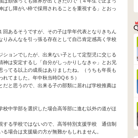
強は頑張っても限界が出てきたので（４年生で止まっ
況の中で、主人が中
同級生とかかわる時
知的で中学か
学校からは娘を普通
間をもっととったほ
学校入学され
伸ばし障がい枠で採用されることを重視する」とおっ
級に入らせる、と言
うがいいのか……。
高校からの方
っています。(主人は
もちろん中学校によ
しゃったら体
もとより支援を受け
ってそれぞれ特色は
意見を聞かせ
ることを良く思って
あると思いますし、
さい。
１回あるそうですが、その子は学年代表となりきちん
いないので) 私として
極論息子の行きたい
なりみんなを引っ張る存在として自己肯定感高く学校
も、高校進学の事を
ほうで良いとも思う
考えると、成績や内
のですが、学習面と
申点がつく普通級へ
社会性のどちらに重
ジションでしたが、出来ない子として定型児に交じる
の進学が望ましいの
きを置いて考えたら
かなとも思うのです
いいのか悩んでいま
精神は安定するし「自分がしっかりしなきゃ」とお兄
が、今のような状況
す。
思ってる以上の成長はありましたね。（うちも年長も
で普通級に入ってう
われてました。年中秋当時DQ６５）
まくやっていけるの
か、とても不安思い
とだと思うので、出来る子の部類に居れば学校推薦は
ます。 初めて投稿さ
せていただきます。
アドバイス頂ければ
うれしいです。
学校中学部を選択した場合高等部に進む以外の道がほ
視する学校ではないので、高等特別支援学校 通信制
いる場合は支援級の方が無難かもしれません。