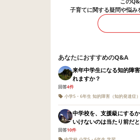
このQ
子育てに関する疑問や悩み
あなたにおすすめのQ&A
来年中学生になる知的障害
れますか？
回答
4件
小学5・6年生
知的障害（知的発達症
中学校を、支援級にするか
いけないのは当たり前だと
のカリキュラムをやるより
回答
10件
したいと思っています。 
中学校
小学5・6年生
学習