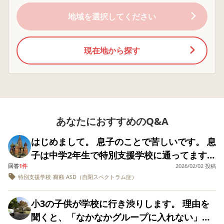
高校をどう考えているかにもよります。
について中学校では
ションも下手、知っ
なりましたが、中
ーや支援コーディネーターの先生に介入して貰っていま
合理的配慮をどこま
てる言葉、物の名前
に入っても忘れ物
地域を選択してください
す)
でお願いしても良い
ま少なく、楽しいこ
多い、嘘をつく、
～１年生までは回りを見て理解や、分からなかったら先生
物なんでしょうか？
とに流されやすくつ
ぶのを禁止してい
どこまでをお願いさ
かみどころのない我
BB弾を友達から貰
に頼る事が出来ていましたが、２年生では上記の理由で全
れましたか？ 小学校
が子にずっと私自身
てくる、自分の物
現在地から探す
くヘルプが出せませんでした。
では1年生の頃に担任
悩んできました。 入
ゃない消しゴム、
の先生より、もしか
学し、はじめは学校
ャーペンを持って
したら何か困り事を
での日常は問題なく
って来る、集中力
本人は３年生になって、先生が変われば大丈夫と言ってい
抱えているのではと
送れていましたが、
無い、予定がたて
ますが正直心配です。
の指摘から病院受診
授業中はわからない
ない、靴紐をちゃ
した経緯もあり
わからないと言い先
と結べない、同じ
医師には投薬の必要性も聞く予定ですが、折角支援級を利
ADHDについて報告
生の一斉支持がわか
で毎日怒られる… さ
用しているので、まず環境をちゃんと整えてあげたいで
あなたにおすすめのQ&A
済で、また週に一度
らず、一言個別で説
すがにおかしいと
す。
の通級利用や日頃よ
明がないと課題に自
いネットで調べる
り担任の先生には声
分で取り組めない、
ちにADHDの事を
はじめまして。 息子のことで苦しいです。 息
長年娘の方でお世話になっているOTさんには、交流メイ
掛けなど協力もして
テストに取りかかれ
り児童精神科への
子は中学2年生で特別支援学校に通ってます。
ンにして本当に支援が必要なモノだけ支援級or個別指導
もらい、気にかけて
ない。授業参観での
約を入れました。
頂いているなと感じ
緊張感のない様子や
して三ヶ月前に病
回答
1件
2026/02/02 投稿
塾の案も貰いましたが…思いっきりが必要だなと感じてま
自閉症で知的障害があります。 短い言葉や絵
感謝しているほどで
クラス補助の先生が
でADHD（不注意
特別支援学校
癇癪
ASD（自閉スペクトラム症）
す。
などでコミュニケーションを取ります。 穏や
す。 ただ、病院の先
我が子のとなりにつ
知的障害無しと診
生の方針で学校のお
きっきり、上履きを
されました。 何をど
かで明るくて元気な男の子です。 幼い頃から
友だち達への公表は
小3の子供が学校に行き渋りします。 理由を
上履きいれごと無く
うすればいいのか
多動や癇癪があり子育ては大変でしたが、最
しておりません。
したり、自己管理の
からず…今の担任
聞くと、「なかなかグループに入れない」と
宜しくお願い致します。
（主治医の先生は、
意識がなく、理解力
学校のカウンセラ
近は周りの方の支援を借り だいぶ落ち着いて