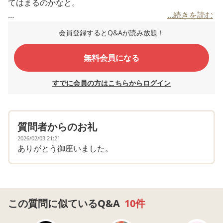
てはまるのかなと。
...続きを読む
心理士さんからはザッと結果とアドバイスを聞けたのです
会員登録するとQ&Aが読み放題！
が、医師からの発達検査結果の受診は空きが全くなく３月
末予定です。
無料会員になる
今月には学校での保護者面談があり、来年度の交流頻度な
ど話し合うのですが…医師からの見解が間に合わない状態
すでに会員の方はこちらからログイン
です。
通ってる学校は交流頻度が高く、息子の場合…国語・算
質問者からのお礼
数・道徳・給食以外が交流級です。
ロッカーや机も２つの教室にあり＋支援級にはもう一つ棚
2026/02/03 21:21
ありがとう御座いました。
があります。
２年生になり机回りが汚かったり、持っていってるはずの
物が学校内で無くなったりの報告を受けました。
(無くなった物は大抵、後からロッカー奥から見付かりま
すが…その時は上手に探せません)
この質問に似ているQ&A
10件