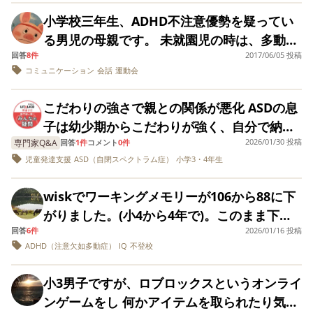
「ADHDと間違え
話の無い月はありませんでした。 乳幼児期の
ブルもなく、学習も問題なく、それなりにお
れる事が多いんで
の勉強に少しやる気になっています) 無理に
急に入ってくるのと、自分の知識を話してい
小学校三年生、ADHD不注意優勢を疑ってい
健診、就学時の健診では ひっかかる事も無
が精神遅滞です」
友達と喧嘩をしつつも、安定した学校生活を
矯正しようとは思っていませんが、 文字の成
る感じで相槌はうてますが、自分の話が終わ
る男児の母親です。 未就園児の時は、多動で
「もしかしたら
く、学校の担任からも医療機関への受診や専
おくっています。 が、学校でもなにかトラブ
ADHDもあるのか
り立ち(パーツごとの今や組み合わせ)書き順
るとすぐに話が終わり、共感力がないように
回答
8件
2017/06/05 投稿
場所や時関係なく興奮し手はつなげず振り払
門機関への相談を勧められる事も無かったの
しれませんが…」
ルが起きた時の、自分が悪くないという主
コミュニケーション
会話
運動会
の意味などを理論的に理解すれば頭に入るの
思えることと、話をふると聞いていないこと
い走り出してしまうような子でした。出先で
「今の病院では
で、発達障害であるとは思わす、ただ単に言
張、記憶がすり替わったような、不都合な過
ADHDで本人が困
では…と思っているのですが、なにかオスス
が多いです。 疲れているとトイレを流し忘れ
気に入らないとすぐに癇癪を起こしたり、コ
う事きかない子、やる気が無い子、怠けてる
たら薬を始めると
去をなかったようなこととして主張します。
こだわりの強さで親との関係が悪化 ASDの息
メの教材・勉強法などあれば教材名を教えて
たり、朝は覚醒が悪く、会話はできますが理
ミュニケーションが取れない指示なんかも全
われましたが…」
だけだと厳しく指導してきました。 小学校の
嘘をついている様子もなく、本人も、これが
子は幼少期からこだわりが強く、自分で納得
「薬は必要ありま
いただけませんでしょうか。 私が書店で見か
解力が落ちます。 会話はそういうことじゃな
く聞けない我が子にわたし自身参ってしまい
高学年、中学に入学してからは人に手を出す
ん。意味ないです
事実だ！と憤ってます。 最近では、家庭内で
2026/01/30 投稿
専門家Q&A
したことしかやらない気難しさを持っていま
回答
1件
コメント
0件
けて「これわかりやすくていいな〜」と思っ
いよという天然発言をよくする子です。 言い
スーパーや公園にも行けなくなるほどでし
多動や衝動がある
事は無くなりましたが、中学に入っても忘れ
もそれが目立ってきて、言った言わないの程
児童発達支援
ASD（自閉スペクトラム症）
小学3・4年生
す。小4の現在は自由登校で不登校ですが、自
ら別ですが、彼の
たのは『できる！！がふえる』シリーズの漢
方もきつい時があり、お弁当一緒に食べな
た。 幼稚園に入り、多動に関してはだんだん
物が多い、嘘をつく、遊ぶのを禁止している
合は薬で集中させ
度の話も、泣き叫ぶようになりました。 本人
宅にいる時間が長過ぎて親との関係が悪化し
字ドリルですが、量が多くて子は手をつけら
い？と誘われても断ったり、発言がイエスか
と落ちつきましたが気になったのは、運動会
必要は無く、精神
BB弾を友達から貰ってくる、自分の物じゃな
wiskでワーキングメモリーが106から88に下
は、自分は悪くないが強く、お互いが悪かっ
ています。言動、態度も荒く暴力も出ます。
滞ですから わから
れていません(汗) 読み物的なほうが良いかと
ノーが多く、相手が傷つかないニュアンスで
では一応列や輪には入ってますが全園児の体
い消しゴム、シャーペンを持って帰って来
がりました。(小4から4年で)。このまま下が
くて出来ないだけ
たねとこちらが言えばなんとか聞く耳をも
体も大きくて力では止められないし、どんな
思いましたが、 子ども向け漢字辞典も読みま
断る方法をとらないです。 提出物は時間内に
操ではお友達にちょっかいをかけしゃべって
んです。彼がつま
る、集中力が無い、予定がたてれない、靴紐
回答
6件
2026/01/16 投稿
っていくのが怖いのですが、ワーキングメモ
ち、自分が悪くない、言っていない、間違え
に落ち着いて話そうとしてもわかってくれ
ている所から学習
せんでした(涙) 皆さんはどう工夫されていら
終わらないものは、放課後提出を先生に渡せ
いたり、年長になれば他の子達を応援したり
ADHD（注意欠如多動症）
IQ
不登校
をちゃんと結べない、同じ事で毎日怒られ
リーに効果があったサポートがあれば知りた
る必要があります
てない、やっていないの一点ばりです。 事実
ず、自分に原因があろうと必ず相手を悪いと
っしゃるかなどもお話を伺えたら嬉しいで
ばよいことになっておりなんとかこなせてい
真剣に見たりする中砂いじりをしていたり…
ら… 予約を入れてる
る… さすがにおかしいと思いネットで調べる
いです。 IQは106、知覚推理が127でWMIと
とは異なる主張なので、ビデオや録音でもし
言います。幼少期から児童発達支援に通所し
なら次回は行かれ
す。 よろしくお願いいたします。
ますが、 居眠りがあったり、三者面談で先生
小3男子ですが、ロブロックスというオンライ
体育指導などでいつもと違う場面でもふざけ
うちにADHDの事を知り児童精神科への予約
は39離れており、日々しんどそうです。中2
もいいでしょうが
て見せてあげないと、客観的に自分をみない
たり、さまざまな機関と連携して相談にのっ
に進学できないぞと怒られた時のショックが
ンゲームをし 何かアイテムを取られたり気に
すぎて先生に叱られる。 組体操では一人失敗
違う診断が出たと 
を入れました。そして三ヶ月前に病院で
ですが不登校です。色々な音や目に入るもの
とわからないのかなというぐらいの勢いで