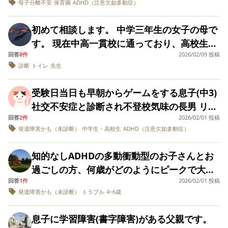
母子分離不安
保育園
ADHD（注意欠如多動症）
こういった経験のある方いらっしゃいます
利用を拒否されているように感じました。 も
に診断され、小学校入学当時から支援級で
う）うっかりミスば
事を話しましたが
園では、進学予定の小学校に通う子どもはい
児童精神科では ・自分の意見を言語化するの
かり。本人も頭がパ
「部活動は ちゃん
か？ どういう風に気持ちを切り替えますか？
しご存知の方がいらっしゃいましたら情報お
す。 2025年9月上旬に支援学級に通っている
ないそうです。 息子は人見知りはあまりな
が得意 ・処理スピードが早いのが強み など言
ンクしそう、とかバ
出来てるから問題
初めて相談します。 中学三年生の女子の母で
まとまりのない質問？で申し訳ございませ
寄せください、お願いいたします。
事を通常級の同学年から馬鹿にされ(馬鹿の集
カにされると気にし
い。特別扱いは出
く、初対面でも比較的すぐに仲良くなるタイ
われましたが、作文は書けないし、授業での
す。 現在中高一貫校に通っており、高校生に
始めてもいます。 で
ないから今までと
ん。
まり、馬鹿がうつる等)、その約2週間後から
プのため、当初は転園せず卒園まで通わせよ
意見交換も嫌がって隅っこにいるし、今日の
も、本人の問題で学
わらず指導します
回答
8件
2026/02/09 投稿
そのまま上がることになっていますが、 進学
行き渋りがが始まり、10月から不登校になり
校では仲良くしてる
という事で、怒ら
うと考えていました。 しかし、保育園の先生
診断
トイレ
先生
給食美味しかった？などの簡単な質問にも
にあたり、通知表が2がついて数学の点数が一
友達もいるし（みん
れば「先生は こう
ました。私は仕事を辞めました。 数日前の受
に相談した際に 「学区内の園のほうが、小学
「わかんない」しか言いません。 文字を書く
なより幼いし、発言
う思いで怒ったん
桁になり、人間関係もいつもうまくいかない
診で母子分離不安と診断され、不安を和らげ
も自己中なことも
よ。こうすれば よ
受験日当日も早朝からゲームをする息子(中3)
校入学時に友達がクッション役になってくれ
スピードは早いですが、筆圧も安定せず悪い
ため、ウィスク5知能検査を受けました。
少々あり、付き合い
ったね」と家でフ
る漢方薬を処方されています。 お恥ずかしい
社交不安症と診断され不登校気味の長男 リア
ることもある」 とアドバイスをいただき、迷
言い方をすれば雑で、人から読めずバツをつ
が近くなりすぎたり
ローするようにし
IQ98、言語理解111、視空間100、流動性推理
事に初めて「分離不安」を知りました。 現在
３人以上で遊ぶと無
いました。 が、周り
回答
2件
2026/02/01 投稿
ルでの人との関わりが苦痛のようで、ネット
いが生じてきました。 今の環境でこのまま様
けられる感じで、とても強みとは思えませ
106、ワーキングメモリ91、処理速度75と結
視されたり辛い一面
の部員と自分との
発達障害かも（未診断）
中学生・高校生
ADHD（注意欠如多動症）
夫への敵意はなく、夫と息子での外出可能、
には同じ境遇のフレンドがたくさんいるの
子を見てよいのか、それとも早めに転園を検
ん…。 何より、では今の学習面での困りごと
もありますが）暴力
に気付き始めた次
果が出ました。 【筆記作業】宿題にいつも時
祖父母宅へ預ける事も出来ます。 二間続きの
や離席などもないた
は部活の話を一切
で、オンラインゲームに依存してしまってい
討したほうがよいのか、判断しきれずにいま
は何が原因なのかということが、結局何も分
間がかかる→見たものを書き写すことがとて
め学校からはなにか
なくなり、怪我し
知的なしADHDの多動衝動型のお子さんとお
部屋でさえ1人で部屋に居れません。トイレは
ます 塾には通えていますが、家にいる間はず
す。 別の園への転園も選択肢として考えてい
からなくて、途方に暮れています。。 心理検
言われたことはあり
のを気に休むよう
も苦手で、タブレットで写真を撮るなどで負
過ごしの方、何歳がどのようにピークで大変
時々同行を求める程度、外出時は離れないの
ません。 どんなこと
なり、 最近 辞め
っとスマホ＆ゲーム 親子で話し合ってルール
ますが、 ・今せっかく落ち着いてきている環
査により、ASD、ADHDの特性もあるとのこ
担を減らすこと。 【ワーキングメモリー】情
回答
1件
を聞いても、学校側
まいました。 今は、
2026/02/01 投稿
だと感じましたか？ やはり小学生からの方が
で迷子知らず、家の中では視界に私か夫がい
を決めてもすぐ守れなくなり、キレる、暴れ
境を変えてよいのか ・息子にとって環境の変
とでした。また、予期不安もあるとのこと。
の本人は頑張ってま
このまま普通級で
発達障害かも（未診断）
トラブル
4~6歳
報を一度頭の中て操作したほうが記憶しやす
大変なのでしょうか。 1歳からどう見ても多
ないと不安、寝かしつけは夫担当ですが時々
すよ的な言葉を信用
いのか？支援級の
る、暴言吐くの繰り返しです カウンセリング
化が負担にならないか ・親の不安や焦りから
「間違えたらどうしよう」などの不安が強
い、単なる数字の羅列や意味づけのない情報
して様子をみるべき
る中学に転校した
動な息子が5歳になり、年中の今も困り事が多
私が良いと泣き叫ぶ事あり、愛情の確認が多
にも通っていますが、一向に改善の兆しが見
動いてしまい、後悔しないか と悩んでいま
息子に学習障害(書字障害)がある父親です。
く、課題に集中して考えることができない様
なのか、何度も専門
がいいのか？知っ
を覚えることは苦手。興味がないことは全く
く私がお友達やママに謝る日々です。 これか
い(僕のこと好き？どのくらい？等)…などで
医に診てもらう手立
る子が一人もいな