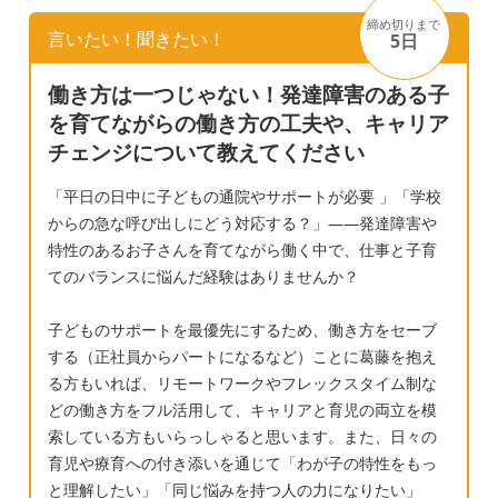
三年になり、勉強もそれなりに難しくなり図
り、 最近 辞めてしまいました。 今は、この
締め切りまで
言いたい！聞きたい！
形や推測する文章題は、ポンっと出されたら
5日
まま普通級でいいのか？支援級のある中学に
掛け算？割り算？となり1度では出来ないと思
転校した方がいいのか？知ってる子が一人も
働き方は一つじゃない！発達障害のある子
います。 文章題の数字を見落としたり（例え
いない学校に転校しなきゃいけない事、今ま
を育てながらの働き方の工夫や、キャリア
ば48で4を見落としたり忘れたりして8にしち
でずっと普通級できたのに今から支援級に移
チェンジについて教えてください
ゃう式も答えも違ってしまう）うっかりミス
ると逆に不登校になるんじゃ無いか？とか
ばかり。本人も頭がパンクしそう、とかバカ
色々と悩んでいるところでした。 そして先
「平日の日中に子どもの通院やサポートが必要 」「学校
にされると気にし始めてもいます。 でも、本
からの急な呼び出しにどう対応する？」——発達障害や
週、児童相談所でも検査をしたのですが そこ
人の問題で学校では仲良くしてる友達もいる
特性のあるお子さんを育てながら働く中で、仕事と子育
の医師に「病院でADHD（不注意）と診断さ
てのバランスに悩んだ経験はありませんか？
し（みんなより幼いし、発言も自己中なこと
れたようですが、こちらではADHDでは無く
も少々あり、付き合いが近くなりすぎたり３
精神遅滞との診断がでました。お子様には支
子どものサポートを最優先にするため、働き方をセーブ
人以上で遊ぶと無視されたり辛い一面もあり
援級に移る事を勧めます。新年度から移れる
する（正社員からパートになるなど）ことに葛藤を抱え
ますが）暴力や離席などもないため学校から
ように手続きを急いで下さい。」と言われま
る方もいれば、リモートワークやフレックスタイム制な
はなにか言われたことはありません。 どんな
した。 「ADHDでは無いんですか？」
どの働き方をフル活用して、キャリアと育児の両立を模
ことを聞いても、学校側の本人は頑張ってま
「ADHDと間違えられる事が多いんですが精
索している方もいらっしゃると思います。また、日々の
すよ的な言葉を信用して様子をみるべきなの
育児や療育への付き添いを通じて「わが子の特性をもっ
神遅滞です」「もしかしたらADHDもあるの
か、何度も専門医に診てもらう手立てを踏ん
と理解したい」「同じ悩みを持つ人の力になりたい」
かもしれませんが…」 「今の病院ではADHD