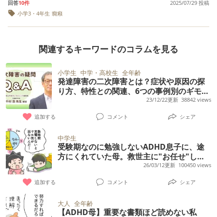
てもらっていたり、現在は投薬もあり主治医
ざわざ言う事は無
回答
10件
あってから、お漏らしするようになっていま
2025/07/29 投稿
入らない事がおこると床を叩いたり、物を投
をしたり発表会ではセリフを忘れてしまった
ADHD（不注意）知的障害無しと診断されま
が片っ端から気になるようです
でしょうし、二次
す。 心のプロテクションで、自分を守ってい
に相談もしていますが、どんな方法でも太刀
小学3・4年生
癇癪
す。 精神科は半年待ちで予約待ちで未診断で
げたりクローゼットや壁を蹴り出します。 一
り… とにかく本来緊張感のある場面（病院、
害が出てる訳じゃ
した。 何をどうすればいいのかわからず…今
るのかと思いますが、このままだと嘘つきと
打ちできず、母としては疲弊して児童相談所
いですから薬も診
す。 市の教育センターでウィスク5知能検査
度携帯を取り上げやらせなかったのですが 携
卒園式などなど）での緊張感が感じられなか
の担任と学校のカウンセラーにも相談しまし
も必要ないですよ
いうように、友達からも認識されてしまう、
や警察に連絡する日も近いといつも悩んでい
を受けた時に、発達障害がありそうなので医
帯を貸せとものすごい癇癪を起こし、 母親を
ったり、やっぱり他の子と比べてしまうと落
今後は教育センタ
関連するキーワードのコラムを見る
たが「学校生活は彼なりに一生懸命やってま
事実を都合よく改ざんしてしまうことが当た
ます。 一体どのように息子に接したら良いの
や児童相談所での
療機関に相談して診断が降りてから、放課後
蹴ったり、部屋をめちゃくちゃにしたり １時
ち着きがなく、お友達とのコミュニケーショ
すから大丈夫でしょう。成績は悪いので、ご
談だけで大丈夫だ
り前になるようで、とても心配しておりま
でしょうか。
デイにつなげたりになるので、医療機関に関
間程、手に負えませんでした。 こういう場合
ンも下手、知ってる言葉、物の名前ま少な
思います」と… 時期
小学生
中学・高校生
全年齢
家庭で個別指導の塾や家庭教師をつけるなど
す。 どのように対処したらよいでしょうか。
的に急がないとい
発達障害の二次障害とは？症状や原因の探
わる前にできることは何かあるでしょうか？
ゲームはやらせない方がいいのでしょうか？
く、楽しいことに流されやすくつかみどころ
の学習支援をして下さい。薬が処方されるな
ないのは わかりま
り方、特性との関連、6つの事例別のギモン
それとも負けたり気に入らない事を体験させ
のない我が子にずっと私自身悩んできまし
が、簡単に決めら
ら それで集中もできるでしょうし様子を見ま
にも回答【児童精神科医Q&A】
23/12/22更新
38842 views
る事じゃないので
て解消法を見つけた方がいいのでしょうか？
た。 入学し、はじめは学校での日常は問題な
しょう」と言われました。 医師からは「来月
本当に転校させて
追加する
コメント
シェア
く送れていましたが、授業中はわからないわ
いのか？と悩んで
から薬を始めましょう。」と言われてたんで
まいます。中学か
からないと言い先生の一斉支持がわからず、
中学生
すが、薬は未だに出されず「通級に行けばど
支援級に行かれた
受験期なのに勉強しないADHD息子に、途
一言個別で説明がないと課題に自分で取り組
方、今現在 中学の
うですか？」と勧められ、月１で相談し始め
方にくれていた母。救世主に"お任せ"した
援級に通われてい
めない、テストに取りかかれない。授業参観
た教育センターからは「通級なんて今すぐに
結果は…？
26/03/12更新
100450 views
方、支援級に進ま
での緊張感のない様子やクラス補助の先生が
て良かった事や困
始められるものじゃない！薬の服用が先です
追加する
コメント
シェア
た事など教えてい
我が子のとなりにつきっきり、上履きを上履
よ！そう医師に伝えて下さい。」と言われ…
だければと思いま
きいれごと無くしたり、自己管理の意識がな
す。宜しくお願い
大人
全年齢
その事を医師に伝えると「あっそうなの？通
します。
【ADHD母】重要な書類ほど読めない私
く、理解力がない、話を受け止めて考えて相