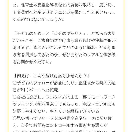
と、保育士や児童指導員などの資格を取得し、思い切っ
だり、学校や教育センターに相談したりして
で本人が困ったら薬を始めると言われました
て支援者へとキャリアチェンジを果たした方もいらっし
きましたが結局同じことで毎回悩んでしまい
が…」 「薬は必要ありません。意味ないで
ゃるのではないでしょうか。
ます。 やっぱり大丈夫かな？個性の範囲なの
す。多動や衝動があるなら別ですが、彼の場
か？と思ってしまったり。。 やっぱり下の子
合は薬で集中させる必要は無く、精神遅滞で
「子どものため」と「自分のキャリア」、どちらも大切
たちとは違う！専門医に診てもらうべきだと
すから わからなくて出来ないだけなんです。
だからこそ、ご家庭の数だけ違う試行錯誤や決断の形が
思ったり。 みなさん、診察をうける決意をし
彼がつまっている所から学習する必要があり
あります。皆さんがこれまでどのように悩み、どんな働
たきっかけは何ですか？ また、学校の気にし
き方を選択してきたのか、ぜひあなたのリアルな体験談
ますから… 予約を入れてるなら次回は行かれ
すぎ大丈夫はやはり間違っていて自分の勘が
をお聞かせください。
てもいいでしょうが、違う診断が出たと わざ
正しかったとゆう経験をなさった方はいらっ
わざ言う事は無いでしょうし、二次障害が出
【例えば、こんな経験はありませんか？】
しゃいますか？
てる訳じゃないですから薬も診察も必要ない
〇子どものフォローが必要になり、正社員から時間の融
ですよ。今後は教育センターや児童相談所で
通が利くパートへと転職
の面談だけで大丈夫だと思います」と… 時期
〇会社に交渉し、フルタイムのまま一部リモートワーク
的に急がないといけないのは わかりますが、
やフレックス制を導入してもらった。急なトラブルにも
簡単に決められる事じゃないので、本当に転
対応しやすくなり、キャリアを継続できている
〇思い切ってフリーランスや完全在宅ワークに切り替
校させていいのか？と悩んでしまいます。中
え、自分で時間をコントロールする働き方を選んだ
学から支援級に行かれた方、今現在 中学の支