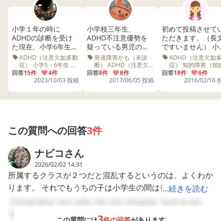
またグループワークで息子だけ言われてない・分かってな
い事もありました。
息子自身は、支援級に行っていて受けれなかった授業があ
小学１年の時に
小学校三年生、
初めて投稿させて
ADHDの診断を受け
ADHD不注意優勢を
ただきます。（長
ったりすると、交流級で｢前回の続きの、○○からするよ
た現在、小学6年生の
疑っている男児の母
ですいません） 小学
ー｣と言われても分からないと言ってます。
男児の母です。 物の
親です。 未就園児の
校低学年からお友
ADHD（注意欠如多動
発達障害かも（未診
ADHD（注意欠如
ただ｢○○するよ｣と言われ、皆はすぐ道具を出してるけ
管理が全く出来ずい
時は、多動で場所や
と喧嘩になると（
症） 小学5・6年生 病
断） ADHD（注意欠
症） 知的障害（知
院 診断 小学校 スクー
如多動症） 小学3・4
発達症） 中学生・
つも探し物をしてい
回答
15件
4件
時関係なく興奮し手
回答
8件
8件
分の気持ちを口で
回答
18件
6件
ど、自分は分からなくて混乱するとも言っていました。
ルカウンセラー 宿題
年生 IQ 教育センター
校生 二次障害 教育
2023/10/03 投稿
2017/06/05 投稿
2016/02/16
る状態で、探し物の
はつなげず振り払い
手く伝えられず）
中学校 先生 合理的配
公園 病院 会話 コミュ
ンター 児童相談所 
途中に他の事が気に
走り出してしまうよ
を出して叩いてし
慮
ニケーション 運動 幼
童精神科 忘れ物 病
なり探し物をしてい
うな子でした。出先
ったり、友達の鉛
稚園 小学校 運動会 先
診断 学習 塾 小学校
た事を忘れ新しい事
で気に入らないとす
や消しゴムを持っ
生 離席 癇癪 個性
常学級 不登校 連絡
こんな感じで、ADHDにとっては中々ハードル高いんじゃ
宿題 先生 問題行動
に手を出し…収集が
ぐに癇癪を起こした
帰ってきたり… 私
ないかなと感じてます。
つかなくなる上に余
り、コミュニケーシ
財布から一万円を
この質問への回答
3件
計に散らかす為にど
ョンが取れない指示
き取り隠し持って
支援級と交流級、両方で係や当番があったり、支援級の今
んどん物を失う。 ま
なんかも全く聞けな
たり、嘘をついた
のクラスでは、独自の係もあります。
ナビコ
さん
た先送りの癖が強
い我が子にわたし自
り、忘れ物が多い
く、先の予定に対す
身参ってしまいスー
集中力が無い、連
息子は常に忙しいと言っていて、最近は帰宅後疲れたとず
2026/02/02 14:31
る見通しがつかない
パーや公園にも行け
帳に 書いた宿題を
所属するクラスが２つだと混乱するというのは、よくわか
っと言っています。
為に無計画、無責任
なくなるほどでし
に着く前に消して
ります。 それでもうちの子は小学生の間は行き来する生
...続きを読む
と言う評価を受けや
た。 幼稚園に入り、
ら持ち帰り 私に見
すいタイプです。 来
多動に関してはだん
て宿題は無い事に
活をしていて、それで鍛えられた面もあるのかワーキング
心理士さんからは、“新しい事を覚えるのが苦手”と聞きま
Consectetur non odio. Hic sint voluptas. Sunt et est.
年4月より地元の公立
だんと落ちつきまし
たり、 卒業半月前に
メモリーはかなり上がりました。 しかし中学生になる
した。
Ad fugit maxime. Adipisci molestias recusandae.
中学校に入学する予
たが気になったの
は（皆に相手にし
3
この質問には
件の回答
があります