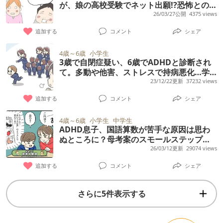
級は すぐに始められないのねー。薬は 本人が
が、娘の高校受験でネット出願!?恐怖との戦
手と会話するなどの成長が見られないし色ん
困って自分から集中したいから薬を使いたい
い、結果は
26/03/27公開
4375 views
な気になることを目の当たりにしてやっぱり
と思うまでは出しません。様子見でいいと思
追加する
コメント
シェア
なにかあるんでは？と思い一年の終わりに学
います」と言われ…薬出すとか出さないとか
校や教育センターに相談、ウィスクをすすめ
4歳～6歳
小学生
言う事違うし、次回渡すと言った検査結果は
3歳で自閉症疑い、6歳でADHDと診断され
られ受けました。 IQは１００ 他も平均でし
作るのを忘れているし、正直 先生には不信感
て。多動や他害、ストレスで持病悪化…学
たが知覚推理のみ20以上の差がありました
を抱いています。 頑張っていた部活も同じ事
校に居場所がなかった息子、小6になった今
23/12/22更新
37232 views
はーーユーザー体験談
が、一通り早口な機械的な言葉でつまずくで
で怒られたり、やる気無い、怠けてると思わ
追加する
コメント
シェア
あろう事柄やウィスクの説明を聞き、そんな
れ叱責されたりが続き、顧問にADHDの事を
に気にしないでください問題がでたら対処し
4歳～6歳
小学生
中学生
話しましたが「部活動は ちゃんと出来てるか
ADHD息子、国語算数が苦手な原因は思わ
ましょう早生まれだし三年まで様子をみまし
ら問題無い。特別扱いは出来ないから今まで
ぬところに？母考案のスモールステップと
ょう。と気にしすぎママのような対応、その
と変わらず指導します」という事で、怒られ
学校との連携で学習の遅れを取り戻すまで
26/03/12更新
29074 views
【読者体験談】
まま2年に。 2年時はベテラン先生で、年間一
れば「先生は こういう思いで怒ったんだよ。
追加する
コメント
シェア
番前の席で過ごしました。2年の最後にはわか
こうすれば よかったね」と家でフォローする
らないわからないはなくなりましたがやはり
ようにしていました。 が、周りの部員と自分
さらに5件表示する
年間通して言われたのはうっかりミスやいろ
との差に気付き始めた次男は部活の話を一切
んな面での不注意と落ちつきのなさでした。
しなくなり、怪我したのを気に休むようにな