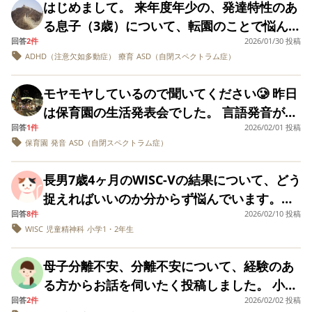
なった場合そこからまた１年利用できるのか
放置状態の精神科に入れ続ける事が苦しいで
はじめまして。 来年度年少の、発達特性のあ
ママのような対応、
用が先ですよ！そ
端に嫌い、私が確認しようとすると『信じて
など、もしご存知でしたら教えていただきた
そのまま2年に。 2年
医師に伝えて下さ
す。 皆さんの意見を聞きたいと思います。 よ
る息子（3歳）について、転園のことで悩んで
ないの！』と激しく怒り出します。 小4なの
時はベテラン先生
い。」と言われ… そ
いです。 同じ内容の質問を厚生労働省のサイ
ろしくお願いします。
回答
2件
2026/01/30 投稿
おり、相談させてください。 現在、息子は区
で、年間一番前の席
の事を医師に伝え
で、失敗から学んでほしいとあえて任せてい
トから問い合わせたのですが自分で調べてと
ADHD（注意欠如多動症）
療育
ASD（自閉スペクトラム症）
で過ごしました。2年
と「あっそうなの
立の保育園に通っています。 園庭があり外遊
たのですが、境界知能の特性もあってか『忘
の最後にはわからな
通級は すぐに始め
いう返事だけで何もわかりませんでした。 職
びの時間も十分にあり、体力のある息子にと
いわからないはなく
れないのねー。薬
れて困る』という経験が自立に繋がらず、た
モヤモヤしているので聞いてください🥲 昨日
場見学、仕事体験、キャリコンへの相談、履
なりましたがやはり
本人が困って自分
って園庭遊びはとても合っていると感じてお
だ叱られて自信を失うだけになりそうで心配
年間通して言われた
ら集中したいから
は保育園の生活発表会でした。 言語発音が苦
歴書作成について相談できてちゃんとしたサ
り、この園に決めた理由のひとつでもありま
のはうっかりミスや
を使いたいと思う
です。 親としてどこまで干渉し、どこまで本
回答
1件
2026/02/01 投稿
手な年中の息子、去年は先生にセリフを言っ
ポートが受けられればサポステ以外で全く問
いろんな面での不注
では出しません。
す。 少し前までは登園しぶりがありました
人に任せるべきでしょうか。本人のプライド
保育園
発音
ASD（自閉スペクトラム症）
意と落ちつきのなさ
子見でいいと思い
てもらい、今年はすごく小さな声でボソボソ
題ないのでもしそういった施設があれば知り
が、療育を始めたこともあり、最近は落ち着
でした。 三年にな
す」と言われ…薬
を傷つけず、かつ嘘をつかずに済むような、
っとセリフと名前を言っていました。 息子が
たいです。 しごとセンターの障害者専用窓口
り、勉強もそれなり
すとか出さないと
きが出てきました。 先生の膝の上にいれば、
長男7歳4ヶ月のWISC-Ⅴの結果について、どう
上手なサポートの距離感や声掛けのコツが知
に難しくなり図形や
言う事違うし、次
発表した後、両隣の子たちは目を合わせてプ
は相談済みです(登録はまだです) ハロワの発
集団活動にも少しずつではありますが参加で
捉えればいいのか分からず悩んでいます。
推測する文章題は、
渡すと言った検査
りたいです。
ププと笑っていてその様子が見ていて辛かっ
達障害専門相談窓口でも相談しましたが「や
ポンっと出されたら
果は作るのを忘れ
きるようになってきています。 また、息子の
回答
8件
2026/02/10 投稿
FSIQ:99 VCI:106 VSI:112 FRI:91 WMI:94
掛け算？割り算？と
いるし、正直 先生
たです… うまく言えない息子も悪いですが、
る気があれば大丈夫！」と言う 何の参考にも
WISC
児童精神科
小学1・2年生
ことを好いてくれる先生がいて、その先生に
PSI:112 児童精神科での所見では「FSIQも平
なり1度では出来ない
は不信感を抱いて
笑う子たちの態度が悔しくて、動画を見返し
ならない意見しか言われず1回利用しただけで
と思います。 文章題
ます。 頑張っていた
は息子自身も特になついています。 一方で、
均的であり、各項の凹凸も大きくなく、今の
の数字を見落とした
部活も同じ事で怒
ては悲しくなります。 きっと練習でもそうや
終わりました。 東京障害者職業センターでは
母子分離不安、分離不安について、経験のあ
1年後に同じ区内ではありますが引っ越しを予
学習面での困りごとが知能に由来していると
り（例えば48で4を見
れたり、やる気無
って笑っていたんだろうなと思います。 息子
なぜうちの施設を利用しようと思うのか？と
る方からお話を伺いたく投稿しました。 小学
落としたり忘れたり
い、怠けてると思
定しており、引っ越し後は現在通っている保
は考えにくい」とのことでした。 LDの検査も
して8にしちゃう式も
れ叱責されたりが
は鈍感なので気にしていないようでしたが…
何度も聞かれ、早く帰れという態度とられて
回答
2件
2026/02/02 投稿
2年生男児、注意欠陥のADHD、保育園年長時
育園が学区外になります。 在園している保育
しましたが、LDの可能性は否定されました。
答えも違ってしま
き、顧問にADHD