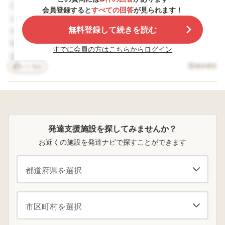
と、支援級で受けた授業のプリントが普通級に戻ると机に
定ですが、宿題の持
は、運動会では一応
もらいたくて）休
勉強は今のところ問題ありません。
Corporis sapiente voluptatem. Quis aliquid
会員登録すると
すべての回答
が見られます！
ち帰り忘れや提出忘
列や輪には入ってま
時間に学校を抜け
入っていて、プリントを二重にもらうようになりました。
作文や自分の気持ちを書くのが苦手で、そこはアドバイス
consequatur. Molestias similique voluptate. Porro
れが今すでに酷い状
すが全園児の体操で
しコンビニでお菓
プリント整理ができない子どもはそのまま持って帰って、
を色々聞きフォロー中です。
無料登録して続きを読む
magni voluptatem. Perspiciatis voluptates eius.
態で、またウィスク
はお友達にちょっか
を買いに行き友達
の結果からも処理速
いをかけしゃべって
配り学校に呼び出
整理する親の方が大混乱して自宅で勉強を教えるのにも混
Repellat veritatis quia. In et velit. Adipisci aperiam
度と知覚推理、ワー
いたり、年長になれ
れたり… 問題行動
すでに会員の方はこちらからログイン
乱が生じて、１年の２学期からは普通級に全交流という形
debitis. Minus qui eum. Excepturi quas deleniti.
キングメモリーが低
ば他の子達を応援し
らけで学校から電
で、一つにまとめてやりやすくなりました、親がですが。
く板書等も苦手で
いいね
2
たり真剣に見たりす
の無い月はありま
違反報告
Praesentium nostrum eligendi. Autem quam dolores.
す。 中学では内申点
る中砂いじりをして
んでした。 乳幼児期
プリント二重配布は、小学生の時も同様だったのですが、
この様な感じなのですが…ADHDの子には、支援級と交流
Vitae delectus temporibus. Commodi voluptatem
を取るためにテスト
いたり… 体育指導な
の健診、就学時の
中学では教材が多すぎて管理が困難、小学生では何とかな
級の行き来やら、物の置場所が多数…係の仕事も２倍以
incidunt. Et libero eos. Impedit cum adipisci. Libero
の点数はもちろんで
どでいつもと違う場
診では ひっかかる
すが日頃の提出物と
面でもふざけすぎて
も無く、学校の担
っても中学では難しいと感じました。 公立高校受験しな
上…抜けた授業の説明がないのは、かなり負担な気がしま
laborum numquam. Omnis iure optio. Ratione quos
ノート点が重要と聞
先生に叱られる。 組
からも医療機関へ
ければ気にしないという対応もできますが、公立高校受験
す。
voluptatem. Sequi enim dolore. Et iste sint. Ut
いております。 そこ
体操では一人失敗を
受診や専門機関へ
発達支援施設を探してみませんか？
を希望しているので、提出や内容理解を親が把握する事は
consequatur id. Eaque dolorem voluptate. Vitae natus
で皆様にご相談です
したり発表会ではセ
相談を勧められる
が、中学校に入学す
リフを忘れてしまっ
も無かったので、
大事なので、交流に絞りました。 ただ中学校で普通級全
どう合理的配慮や交流頻度にしているのか、経験談やアド
お近くの施設を発達ナビで探すことができます
quia. Deserunt voluptatum quae.
る前に事前に中学校
たり… とにかく本来
達障害であるとは
交流できているのは、小学校で交流の多い生活をしてきた
バイス頂きたいです。
の先生方へ特性理解
緊張感のある場面
わす、ただ単に言
からこそ、できる事でもあります。 お子さんの場合、低
の為の相談をされま
（病院、卒園式など
事きかない子、や
したか？ 相談された
など）での緊張感が
気が無い子、怠け
い流動性推理とワーキングメモリーが90未満なら、支援
ASDとADHD両方グレーな感じで持ってるかなとは思って
場合は、入学前に教
感じられなかった
るだけだと厳しく
学級メインでやっていった方が負担が減るかも。 しかし
たのですが、２年生になり環境が合わずADHDな面が一気
頭先生？に連絡して
り、やっぱり他の子
導してきました。 小
面談されましたか？
と比べてしまうと落
学校の高学年、中
凹が90以上あるならば、服薬しながら交流を多くこなす
に全面に出てきた感じです。
スクールカウンセラ
ち着きがなく、お友
に入学してからは
方が、将来の選択肢は増えるでしょう。 今だけでなく、
(１番の理由は支援級担任と合わず…今は教育相談センタ
ー？ また発達の特性
達とのコミュニケー
に手を出す事は無