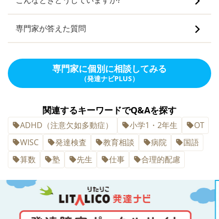
専門家が答えた質問
専門家に個別に相談してみる
（発達ナビPLUS）
関連するキーワードでQ&Aを探す
ADHD（注意欠如多動症）
小学1・2年生
OT
WISC
発達検査
教育相談
病院
国語
算数
塾
先生
仕事
合理的配慮