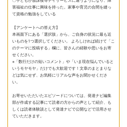
〇子どもが放課後等デイサービスに通うようになり、障
援級に通われている方、支援級に進まれて良
害福祉の仕事に興味を持った。家事や育児の合間を縫っ
かった事や困った事など教えていただければ
て資格の勉強をしている
と思います。宜しくお願い致します。
【アンケートへの答え方】
本画面下にある「選択肢」から、ご自身の状況に最も近
いものを1つ選択してください。 よろしければ続けて「こ
のテーマに投稿する」欄に、皆さんの経験や思いをお寄
せください。
※「数行だけの短いコメント」や「いま現在悩んでいると
いうモヤモヤ」だけでも大歓迎です！文章のまとまりな
どは気にせず、お気軽にリアルな声をお聞かせくださ
い。
お寄せいただいたエピソードについては、発達ナビ編集
部が作成する記事にて読者の方からの声として紹介、も
しくは読者体験談として発達ナビで公開などで活用させ
ていただきます。