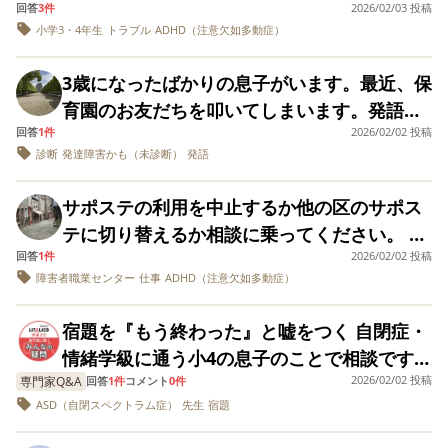
回答
3件
2026/02/03 投稿
発達障害に無理解な
か「僕友達いないし、きっとみんな僕なんて
がない、話を受け止
にも相談しました
きました。 しかし、年末年始の冬休みに入っ
人がほとんどで障害
めて考えて相手と会
「学校生活は彼な
小学3・4年生
トラブル
ADHD（注意欠如多動症）
いなくなってもいいと思ってるんだ」などと
名だけが独り歩きす
話するなどの成長が
に一生懸命やって
た途端 いきなり蹴ってきて、それから毎日夜
る可能性があるため
話します。小1〜2年までは色々な子と比較的
見られないし色んな
すから大丈夫でし
になると目つきが変わり暴力が始まりまし
3歳になったばかりの息子がいます。最近、保
小学校や中学校の間
気になることを目の
う。成績は悪いの
仲良く出来て活発だったようなのですが、小2
は公表する必要はな
当たりにしてやっぱ
で、ご家庭で個別
た。 日に日にエスカレートして警察を呼びま
育園のお友だちを叩いてしまいます。発語遅
いと言う考えです）
の頃トラブルがあってから人が変わったよう
りなにかあるんで
導の塾や家庭教師
した。10日間我慢しました。 とうとう限界が
回答
1件
2026/02/02 投稿
延で全く話せない訳ではないですが、やはり
そのため、中学校で
は？と思い一年の終
つけるなどの学習
に消極的になってしまいました。 勉強も苦手
も公表しないつもり
わりに学校や教育セ
援をして下さい。
診断
発達障害かも（未診断）
発語
来て今は精神科に入院してます。 その間いろ
周りの子にくらべるとまだまだです。まだ診
です。 中学校になる
で、グループ活動もサポートはあるものの上
ンターに相談、ウィ
が処方されるなら 
んなことを考え、相談に行き葛藤もありまし
断は出ていませんがADHDかなぁと思いま
と科目によって先生
スクをすすめられ受
れで集中もできる
手く輪に入れなくてとても辛いみたいです。
サポステの利用を中止するか他の区のサポス
が代わる為に、誰に
けました。 IQは１０
しょうし様子を見
たが、児童相談所に行って県内にある入所施
す。４月から療育に通うように動いてはいま
どのタイミングで相
周りが気になりすぎて疲れてしまうので週に2
０ 他も平均でしたが
しょう」と言われ
テに切り替えるか相談に乗ってください。 中
設に入ることを決めました。 しかし、入所施
すが、まずお友だちを叩く行為をやめさせた
談しておけば良いの
知覚推理のみ20以上
した。 医師からは
時間ほど情緒級に通ってます。 ここからどう
回答
1件
2026/02/02 投稿
年なのでサポステ自体自分が利用する場所で
か見当もつかず相談
の差がありました
「来月から薬を始
設が空きがなくて簡単に入ることができない
いのですが上手くいきません。 朝、園に行っ
障害者職業センター
仕事
ADHD（注意欠如多動症）
させていただきまし
したら学校生活を少しでも良くしてあげられ
が、一通り早口な機
ましょう。」と言
はないと感じていますが 他にもっと適した場
と言われました。 現在面会に行ってますが、
て挨拶代わりに叩いてしまうのがルーティン
た。
械的な言葉でつまず
れてたんですが、
るでしょうか？ よろしくお願いします。
所はあるでしょうか？(医療相談で勧められ利
くであろう事柄やウ
は未だに出されず
息子の様子は穏やかです。早く健康的で本来
化してしまってる様な気がします。 どうすれ
宿題を『もう終わった』と嘘をつく 自閉症・
ィスクの説明を聞
「通級に行けばど
用を開始しました) サポステの利用自体やめ
大好きな学校の生活を取り戻してあげたいと
ばやめてくれるのか、効果的なのか、悩んで
き、そんなに気にし
ですか？」と勧め
情緒学級に通う小4の息子のことで相談です。
るか、他の区のサポステを利用するか 利用期
ないでください問題
れ、月１で相談し
思っています。 病院の先生、児童相談所、役
います。
2026/02/02 投稿
専門家Q&A
最近、宿題を『もう終わった』と嘘をつくこ
回答
1件
コメント
0件
がでたら対処しまし
めた教育センター
間は１年と決まっているので、もし今のサポ
所関係の支援センターの方々、全てを頼りま
ASD（自閉スペクトラム症）
ょう早生まれだし三
先生
宿題
らは「通級なんて
とが増え、実際は未提出なのを先生から指摘
ステをやめて他の区のサポステを利用すると
年まで様子をみまし
すぐに始められる
したが 解決法がないです。 このまま、息子を
されて知りました。本人は指摘されるのを極
ょう。と気にしすぎ
のじゃない！薬の