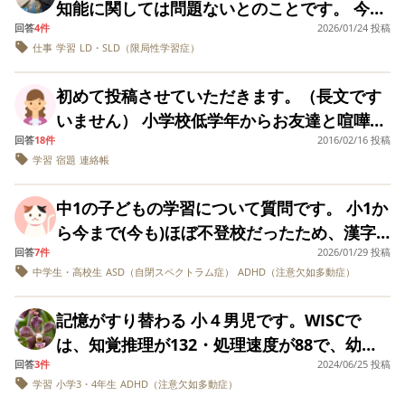
えません 本人も今の状況が良くないことはわ
す。 「今の園で様子を見る」という選択と、
知能に関しては問題ないとのことです。 今は
子や、僅かな消しカスにすら集中力を持って
興味がない。体験したことに紐付けて話すと
てを踏んだり、学校
学校に転校しなき
らもどんどんひどくなってしまってとんでも
す。 初めて知った病名と、今思えばあれは分
かっていると思いますが、それを行動に移せ
「転園を検討する」という選択について、 同
回答
4件
2026/01/24 投稿
まだ小学生なのでよいですが、ここから学年
いかれるところはあります。 こちらを主な原
や教育センターに相
いけない事、今ま
よいとアドバイスをいただきました。 【情緒
ないことをしでかしたらと最悪の想像をした
離不安だったのか…？などいろいろな感情や
談したりしてきまし
ずっと普通級でき
仕事
学習
LD・SLD（限局性学習症）
ていません 同じようなお子さんをお持ちの
じように悩まれた方や、実際に転園を経験さ
が上がったときに書く量が増えていくため果
因として対策していく方向で良いのでしょう
面】基本的に真面目に取り組むが、苦手分野
たが結局同じことで
のに今から支援級
り、この先どうなってしまうんだろうと漠然
想いで考えがまとまりません。 支離滅裂な文
方、なにか状況が好転したきっかけや、社会
れた方のご意見を伺えたら嬉しいです。 よろ
たして勉強についていけるようになるのか。
か…。 また、斜視があり、視線移動はフィジ
毎回悩んでしまいま
移ると逆に不登校
に関して過度の緊張や焦り、手の震えが見ら
とした不安があります。 もちろん個人差は大
初めて投稿させていただきます。（長文です
章で申し訳ありません。 医師からは共倒れに
す。 やっぱり大丈夫
なるんじゃ無いか
復帰に繋がった体験談などありましたらアド
しくお願いいたします。
また将来どのような仕事に就けるのか。 保険
カル的に苦手です。 現在取り組んでいる支援
れること。 学校では変な人という噂でいつも
かな？個性の範囲な
とか色々と悩んで
きいと思いますが、心づもりのためにみなさ
いません） 小学校低学年からお友達と喧嘩に
ならないようにと言われましたがすでに共倒
バイスいただけると嬉しいです
に入ったり住宅ローンを組んだりがしにくい
は以下で、私からすると本人に合っていると
のか？と思ってしま
るところでした。 そ
孤立していますし、女子トークについていけ
んのお子さんがどうだったか聞かせてくださ
回答
18件
2016/02/16 投稿
なると（自分の気持ちを口で上手く伝えられ
れ寸前のような気がし、私は薬がないと夜は
ったり。。 やっぱり
して先週、児童相
らしいですが本当なのか。 今から心配してい
感じています。 ・カラーマスノートの使用 ・
ないためグループには入れないことが小学校
学習
宿題
連絡帳
下の子たちとは違
所でも検査をした
い。 走り回ってる息子を追いかけ回していた
ず）手を出して叩いてしまったり、友達の鉛
眠れず、慢性蕁麻疹になりました。急に声を
ます。 よろしければ同じようなご経験の方、
漢字のお手本を一文字ずつカード化 ・宿題時
う！専門医に診ても
ですが そこの医師
から続いています。 一部の女子と男子とは話
体力勝負の1歳半より、園の先生からトラブル
筆や消しゴムを持って帰ってきたり… 私の財
出して泣いてしまうこともあり、私も病院に
らうべきだと思った
「病院でADHD（
コメントください。
の机上パーテーション ・百玉そろばんの使用
中1の子どもの学習について質問です。 小1か
せますが、 興味のあるゲームやアニメ、美術
り。 みなさん、診察
注意）と診断され
やできなかった活動の話を聞く今の方が辛い
布から一万円を抜き取り隠し持っていたり、
行かなければと思い出しています。 繰り返し
・学校の座席を最前列にしてもらう また、1
をうける決意をした
ようですが、こち
ら今まで(今も)ほぼ不登校だったため、漢字
や絵に関することには話をできて、それ以外
です。 それでも直接毎日先生や他のママに謝
嘘をついたり、忘れ物が多い、集中力が無
になりますが母子分離不安・分離不安を経験
きっかけは何です
ではADHDでは無
月から学習支援に通い始めていますが、知能
回答
7件
2026/01/29 投稿
を書くことが苦手です。 自宅では、チャレン
のコミュニケーションは私興味ないとばかり
か？ また、学校の気
精神遅滞との診断
れる今の方が小学生になったときよりマシな
い、連絡帳に 書いた宿題を家に着く前に消し
された方から、どのように改善していったか
中学生・高校生
ASD（自閉スペクトラム症）
ADHD（注意欠如多動症）
的な面の問題ではなく不安などがメインにな
にしすぎ大丈夫はや
でました。お子様
ジタッチで勉強はしていたので、選択問題や
に一人でいることを好みます。 クラスメイト
のか…果たして…
てから持ち帰り 私に見せて宿題は無い事にし
などお話を伺いたいです。少しでもいろいろ
はり間違っていて自
は支援級に移る事
るのであれば、往復2時間かかる母子分離の学
読解問題(文章やグラフ・表からの抜き出し)
とグループ活動では会話をしたりこなせては
分の勘が正しかった
勧めます。新年度
たり、 卒業半月前には（皆に相手にしてもら
な情報を見聞きしたいです。 よろしくお願い
記憶がすり替わる 小４男児です。WISCで
習支援より、発達障害に理解のある家庭教師
とゆう経験をなさっ
ら移れるように手
などは答えを書けます(なんとか真似して漢字
いますが、 クラスメイトには空気は読めない
いたくて）休み時間に学校を抜け出しコンビ
します。
た方はいらっしゃい
きを急いで下さ
は、知覚推理が132・処理速度が88で、幼少
などの方が合っているでしょうか？
を書ける)。 しかし、漢字を使って答えを書
が、まわりのノリには合わせられる天然発言
ますか？
い。」と言われま
ニでお菓子を買いに行き友達に配り学校に呼
回答
3件
2024/06/25 投稿
期の頃から癇癪も強く、 子育てには色々と模
た。 「ADHDでは
く問題はことごとく点数を落としています。
が多いし、ルールは守ると評価されているそ
学習
小学3・4年生
ADHD（注意欠如多動症）
び出されたり… 問題行動だらけで学校から電
いんですか？」
索してまいりました。 学校では、大きなトラ
(そして本人も劣等感を感じ始めていて、漢字
うです。 家庭では話の入り方も会話の途中で