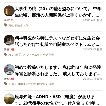
楽しそうに過ごし、成績もよく、何の悩みも
あるって思います。 でも、しらべてみたら、
み心地？みたいなのが好きで落ち着くんで
ち）と言った次の日にまた嘘ついて。 罰を与
じるところもある程度なのですが、確かな診
ありませんでした。家族で毎週のように博物
大学生の娘（20）の嘘と盗みについて。 中学
普通多動は、大きくなったら治ると 書いてあ
す。 でもまだ今は大学に通ってるので大丈夫
える以外にどのような対応をすればいいのか
断のためには必要なのでしょうか。 学校を休
館、科学館、バーベキューなど出かけたり旅
生の頃、部活の人間関係が上手くいかず、嘘
りました。 私みたいに、 治らないこともある
だとは思いますが社会人になると流石に他の
分かりません。 罰でなく、目標？これが出来
ませる、鎮静剤を使うことが、過剰に感じて
行を楽しむなどの幸せな小学校生活だったと
回答
5件
2018/04/09 投稿
をついて休むようになり、結果退部しまし
のでしょうか。 今は幸い、周りの理解もあり
人からも目立つのかなと思ってしまいます。
たら、買ってあげるよ、など、好ましくない
しまっています。 アスペルガーのお子さんを
高校
衝動性
大学
思います。 中学に入ってから、あまり話さず
た。高校では禁止されているスマホを授業中
ますが、 社会人になってもこのままだったら
お母さん達に爪！って噛んでると怒られるの
と分かっていますが、 やっていますが、努力
お持ちの皆さま、脳MRI検査はされました
笑わなくなりました。反抗期かいわゆる中２
にいじって見つかり、一定期間没収・毎日反
ちょっと困るかもしれません。 冠婚葬祭や、
も余計ストレスが貯まります。 やめようとし
の必要なものはいやみたいです。諭しても心
精神科医から特にテストなどせずに先生と会
か？ ぜひお聞かせください。
病かとも思ったのですが、自閉症スペクトラ
省文を書いたこともありました。 高2頃から
色々な手続きがあり、 身だしなみなど、 大人
ても出来ないものは出来ないのに…… なんと
に全く響きませんし。 不思議なもので、親に
話しただけで初診で自閉症スペクトラムと
ムの特徴がこの年齢になって少しずつ出てき
親の財布から万単位のお金を抜いて、アイド
の女性としての常識ができないからです。 も
か自主的に止めれる方法を探しています。
はひどい事、（最近では私が朝早く作ったお
回答
13件
2018/08/08 投稿
ADHDと診断されました。 たった1回たった
て、目を見て話さなくなりました。暴言・乱
ルの握手会やライブに行くようになり、大学
し、治らないなら、軽度ではあるけど、 薬を
ASD（自閉スペクトラム症）
会話
診断
弁当を買い物に行った事を隠すため、食べ
30分での診断は確実なのでしょうか？
暴などはありません。理数への興味が強く、
に入ってからエスカレートして止まりませ
飲んだ方が良いのでしょうか。
ず、部屋で腐らせた）などしているのに、友
ほとんど部屋で「高校の物理」と「高校の数
ん。入学から半年で約30万使いました。 事情
初めて投稿いたします。 私は約３年前に発達
達や学校では問題なく、今時男子として過ご
Ⅰ」を何時間でもやっています。 この２年で、
があって人から預かっていたお金だったの
障害と診断されました。 成人しております。
しています。 サッカー部で頑張っていたり勉
まるで人格が変わってしまったかのように見
で、その旨伝えると「悪いことをした」と泣
回答
12件
2018/07/18 投稿
親に養育歴を聞くことが診断に必要ともなっ
強もお金をかけ、個別に通わせて、ですがか
えます。話し方の抑揚がなく、身振り手振り
19歳～
ADHD（注意欠如多動症）
診断
いていました。その頃始めたバイトの給料は
ておりますが、聞かずとも、発達障害で間違
ろうじてオール3、 提出物はちょっと遅れ、
などなく単調に話します。無表情です。歩く
穴埋めの為使わずに貯めていました。 しか
い無いと主治医がおっしゃっていました。 で
言われますが、その程度。 スクールカウンセ
境界知能・ADHD・ASD（軽度）がありま
ときもロボットのようで、両手をまっすぐ降
し、その後も親から盗んで嘘をついてアイド
すが、やはり診断の基準としては養育歴も必
ラーからは、学校で頑張れるんであれば、何
す。20代後半の女性です。 付き合って1年に
ろして服のすそを握ったりいじったりしてい
ル関係に浪費することを繰り返し、1年半前に
要なので親に話を聞くとより正確に診断でき