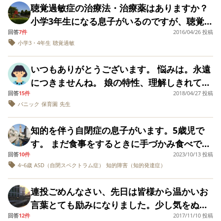
ん？！」と思ってましたが、これらは聴覚過
聴覚過敏症の治療法・治療薬はありますか？
ラジオが点いている
〇さんが苦手なのでやさしく吹きましょうと
敏のせいだったのかなぁと思うようになりま
方が勉強出来ると言
小学3年生になる息子がいるのですが、聴覚過
います。ラジオを聴
か声をかけてくれるだけでうれしいようで
した。 今の彼は「聞こえなくてもいい事はよ
回答
7件
2016/04/26 投稿
敏症に悩まされています。 お医者さんから対
いてるのかと思いき
す。今までコロナ禍で吹いていませんでした
く聞こえ、聞こえて欲しい事が全く聞こえて
や、天気予報の最中
小学3・4年生
聴覚過敏
処療法しかないと言われたのですが、生活し
に「今日は雨降る
が最近始まりました。 理科は専科の男の先生
いない。」という困った現象があります。 私
づらくて嫌になってきました。 本当に治療法
の？」なんて聞いて
で配慮がないようで現在、空気の実験をやっ
いつもありがとうございます。 悩みは。永遠
は話しかける前に必ず名前を呼ぶようにして
くるので内容は聞い
や治療薬はないのでしょうか？ こうすると症
てないようです。 静
ているみたいですが、ポンと音が出るのが怖
につきませんね。 娘の特性、理解しきれてい
いるのですが、自分の名前が呼ばれても全く
状が軽くなるよーというアドバイスでもなん
か過ぎるのを嫌うの
くて授業に参加できなかったりしているよう
回答
15件
2018/04/27 投稿
ませんでした。というか、後から出る特性も
返事をせず、次男の名前を呼びかけた時に
ですが、音があると
でもいいので教えていただきたいです…
集中しません。集中
パニック
保育園
先生
です。 そこで、耳栓など持っているので提案
ありますか？ もしくは、ちょっとあるのか
「なぁに？」なんて言ってくるのが不思議で
するには一体どんな
していますが…イヤーマフも恥ずかしいと拒
な？と思っていたものが、強まることってあ
す。 また、私が話していてもキョロキョロと
環境音がいいのか知
知的を伴う自閉症の息子がいます。5歳児で
りたいです。 また、
否したことも… 前期も何かの実験で教室がう
りますか？ 聴覚過敏は、そこまでではないと
周りを見たり、ラジオが点いている方が勉強
長男はとにかく常に
す。 まだ食事をするときに手づかみ食べで
るさくなった時に廊下にいたようで、成績も
思っていたのに、「お耳の薬買って、耳が、
出来ると言います。ラジオを聴いてるのかと
声がデカイ。 聴覚過
回答
10件
2023/10/13 投稿
す。スプーンは初めは少しすくって食べます
敏なのにデカイ声出
△がひとつありました。本人も参加したいの
痒いの。痛いの」と。 保育園だとなるようで
思いきや、天気予報の最中に「今日は雨降る
4~6歳
ASD（自閉スペクトラム症）
知的障害（知的発達症）
して不快ではないの
が すぐに手づかみで食べてしまいます。保育
にできないと悔しい思いをしています。 あま
す。 先生は、知っていましたが、私も知って
の？」なんて聞いてくるので内容は聞いてな
でしょうか？周りの
園でもです。 アイスクリームなどどうしても
音が大きめに聞こえ
り無理させない方がいいのでしょうか？ 自分
いると思っていたようでした。 それで、たま
いようです。 静か過ぎるのを嫌うのですが、
連投ごめんなさい、先日は皆様から温かいお
るから声もデカくな
手づかみで食べられないもの以外は手づかみ
の気持ちを分かってくれないと言っているの
に、耳を抑えたり、パニックになっていたよ
音があると集中しません。集中するには一体
るのでしょうか？ 私
言葉とても励みになりました。少し気をぬく
で食べてしまいます。 手づかみ食べから食器
の経験で思い当たる
ですイライラして過ごしているのではないか
うです。 なんだか、急に可哀想になってしま
どんな環境音がいいのか知りたいです。 ま
回答
12件
2017/11/10 投稿
ことができました。 皆様にご相談がありま
のは ・子供の頃、見