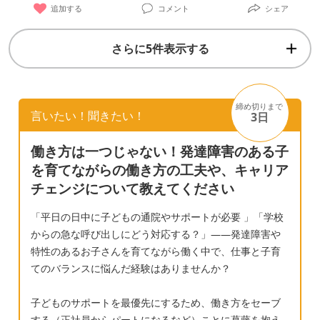
ね。物理もいいけど小説とかも読んでみない
追加する
コメント
シェア
クリニックにもいかなくなりました。 初めて
と」 子 「うん、わかった」 母 「何時に行
投稿します。 長々とつぶやいてしまいまし
く？」 子 「うーん・・・９時」 ９時になり
さらに5件表示する
た。申し訳ありません。
ましたが、「今は行かない」と。。。 母
「え。さっき行くって言ったよね。お母さん
待ってたんだけど」 子 「じゃあ１０時半」
締め切りまで
言いたい！聞きたい！
3日
母 「そう言ってまた１０時半になったらや
っぱり行かない、って言われるのイヤなんだ
働き方は一つじゃない！発達障害のある子
けど。あとでまたそう言えばいいやと
を育てながらの働き方の工夫や、キャリア
思ってない？」 子 「うん、たぶんそうか
チェンジについて教えてください
も。だってそう言えばもう言われないから
「平日の日中に子どもの通院やサポートが必要 」「学校
（原文）。」 このような、噛み合わない
からの急な呼び出しにどう対応する？」——発達障害や
幼稚な会話が毎日です。目も合わないし、心
特性のあるお子さんを育てながら働く中で、仕事と子育
が通い合わず、違う子供になってしまった感
てのバランスに悩んだ経験はありませんか？
じがして辛いです。発達障害に違いないので
しょうが、今まではそうじゃなかったのにど
子どものサポートを最優先にするため、働き方をセーブ
うして？という気持ちが強く、受容できてい
する（正社員からパートになるなど）ことに葛藤を抱え