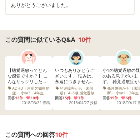
ありがとうございました。
この質問に似ているQ&A
10件
【聴覚過敏ってどん
いつもありがとうご
小1の聴覚過敏の
な感覚ですか？】 こ
ざいます。 悩みは。
のある息子がいま
んなザックリした質
永遠につきません
す。 聴覚過敏症が
問ですいません。 カ
ね。 娘の特性、理解
化しているのでの
ADHD（注意欠如多動
発達障害かも（未診
発達障害かも（未
テゴリも「お悩み聞
しきれていませんで
鼻咽喉科を受診を
症） 小学3・4年生 感
断） 4~6歳 感覚過敏
断） 小学1・2年生
覚過敏 聴覚過敏
聴覚過敏 保育園 先生
覚過敏
いて！」ですが、悩
回答
12件
10件
した。というか、後
回答
15件
3件
んでいます。 実際に
回答
15件
6件
パニック
2018/03/22 投稿
2018/04/27 投稿
2018/09/17
みではなく、知る事
から出る特性もあり
耳鼻咽喉科で聴覚
で息子により良い対
ますか？ もしくは、
敏の治療をしてい
応が出来れば…と思
ちょっとあるのか
方はいらっしゃい
い、質問します。 う
な？と思っていたも
すか？
ちの子は恐らく聴覚
のが、強まることっ
過敏（だけでなく、
てありますか？ 聴覚
この質問への回答
10件
感覚全般に過敏だそ
過敏は、そこまでで