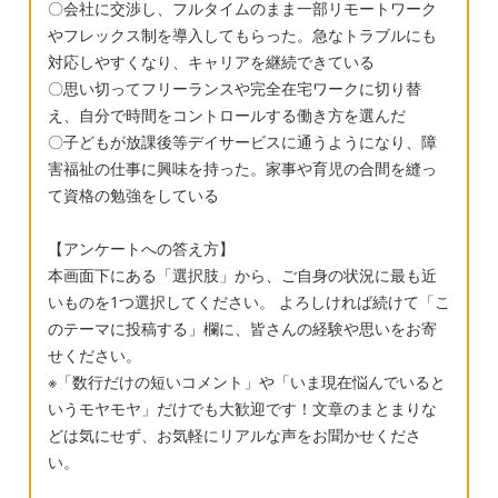
〇会社に交渉し、フルタイムのまま一部リモートワーク
やフレックス制を導入してもらった。急なトラブルにも
対応しやすくなり、キャリアを継続できている
〇思い切ってフリーランスや完全在宅ワークに切り替
え、自分で時間をコントロールする働き方を選んだ
〇子どもが放課後等デイサービスに通うようになり、障
害福祉の仕事に興味を持った。家事や育児の合間を縫っ
て資格の勉強をしている
【アンケートへの答え方】
本画面下にある「選択肢」から、ご自身の状況に最も近
いものを1つ選択してください。 よろしければ続けて「こ
のテーマに投稿する」欄に、皆さんの経験や思いをお寄
せください。
※「数行だけの短いコメント」や「いま現在悩んでいると
いうモヤモヤ」だけでも大歓迎です！文章のまとまりな
どは気にせず、お気軽にリアルな声をお聞かせくださ
い。