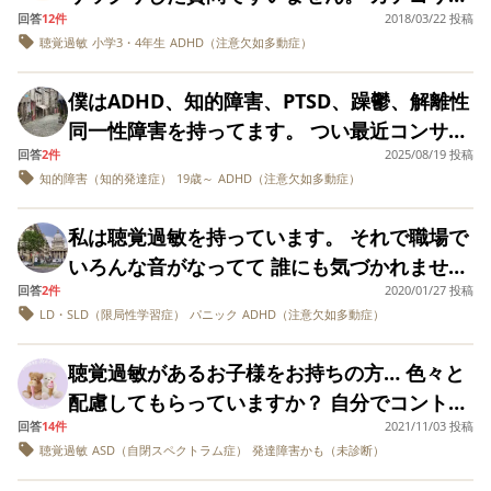
当時は本気で「この
回答
12件
2018/03/22 投稿
「お悩み聞いて！」ですが、悩みではなく、
子エスパーちゃう
聴覚過敏
小学3・4年生
ADHD（注意欠如多動症）
知る事で息子により良い対応が出来れば…と
ん？！」と思ってま
したが、これらは聴
思い、質問します。 うちの子は恐らく聴覚過
覚過敏のせいだった
僕はADHD、知的障害、PTSD、躁鬱、解離性
敏（だけでなく、感覚全般に過敏だそうです
のかなぁと思うよう
同一性障害を持ってます。 つい最近コンサー
になりました。 今の
が）を持っていると心理士さんから言われま
彼は「聞こえなくて
回答
2件
2025/08/19 投稿
タを処方して貰えました。 昔母から虐待を受
した。 至って平気そうにしているけども、行
もいい事はよく聞こ
知的障害（知的発達症）
19歳～
ADHD（注意欠如多動症）
けていた影響でPTSDになり常に母親が隣にい
え、聞こえて欲しい
動の端々に感覚過敏を思わせる特徴が見られ
事が全く聞こえてい
る幻覚幻聴が聞こえてました。 ですがコンサ
るそうです。 そういえば…彼は赤ちゃんの
ない。」という困っ
私は聴覚過敏を持っています。 それで職場で
ータを飲むと幻聴幻覚が酷くなると聞いたの
た現象があります。
頃、何もない空間をジッと見つめたり、何の
いろんな音がなってて 誰にも気づかれません
私は話しかける前に
ですが逆にパタリと消えました。 薬がパタン
音も聞こえないのに飼い猫と同じタイミング
必ず名前を呼ぶよう
回答
2件
2020/01/27 投稿
が、パニックを 起こしてしまいます。 このよ
と切れるとまた幻聴と幻覚が現れます。 こう
にしているのです
LD・SLD（限局性学習症）
パニック
ADHD（注意欠如多動症）
で振り向いたり、「パーパー！（パトカ
うな経験をされた方はいますか？あ
が、自分の名前が呼
言った僕みたいにコンサータを飲むことで
ー）」と言うので耳を済ませたら2分後くらい
ばれても全く返事を
元々あった幻聴幻覚が消えた人はいますか？
せず、次男の名前を
聴覚過敏があるお子様をお持ちの方… 色々と
にサイレンが聞こえたり、炊飯器をん！ん！
呼びかけた時に「な
配慮してもらっていますか？ 自分でコントロ
と指差すので炊飯器の方を見たら突然パカッ
ぁに？」なんて言っ
回答
てくるのが不思議で
14件
2021/11/03 投稿
ールできますか？ 小4の娘がいます。 みんな
と炊飯器の蓋が勝手に開いたりした事があり
す。 また、私が話し
聴覚過敏
ASD（自閉スペクトラム症）
発達障害かも（未診断）
で吹くリコーダーの音も苦手ですが担任の先
ます。 当時は本気で「この子エスパーちゃう
ていてもキョロキョ
ロと周りを見たり、
生なので、ピーとか変な音が出ないように〇