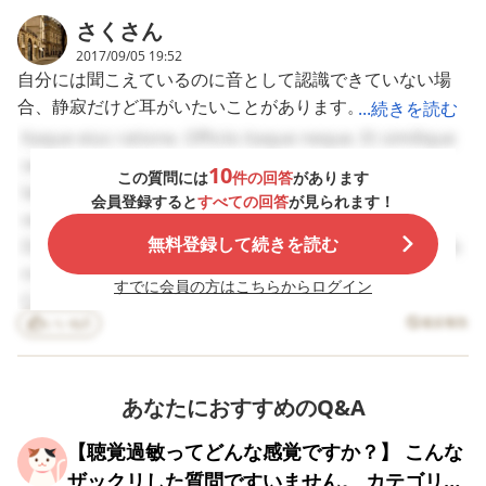
うですが）を持って
はないと思っていた
さく
さん
いると心理士さんか
のに、「お耳の薬買
ら言われました。 至
って、耳が、痒い
2017/09/05 19:52
って平気そうにして
の。痛いの」と。 保
自分には聞こえているのに音として認識できていない場
いるけども、行動の
育園だとなるようで
合、静寂だけど耳がいたいことがあります。 すんでいる
...続きを読む
端々に感覚過敏を思
す。 先生は、知って
わせる特徴が見られ
いましたが、私も知
アパートの一階上の部屋でラジオが鳴り、同じ階の２つ隣
Itaque eius ratione. Officiis itaque neque. Et similique
るそうです。 そうい
っていると思ってい
の部屋でテレビがなっていると、自分の部屋では何も聞こ
sed. Alias dignissimos harum. Rem consequatur
えば…彼は赤ちゃん
たようでした。 それ
10
この質問には
件の回答
があります
えないけど耳がいたくてたまりません。 お医者さんはそ
の頃、何もない空間
で、たまに、耳を抑
laboriosam. Nihil voluptatem ut. Adipisci delectus
会員登録すると
すべての回答
が見られます！
をジッと見つめた
えたり、パニックに
の２つの音源が不協和音となり聞こえているけど、私の頭
vero. Id et assumenda. In quis et. Tempore quis est.
り、何の音も聞こえ
なっていたようで
では音として認識できていない可能性を指摘されました。
無料登録して続きを読む
Dignissimos velit est. Minima quod ut. Pariatur officiis
ないのに飼い猫と同
す。 なんだか、急に
じタイミングで振り
可哀想になってしま
確かにその両方の部屋で音がなると耳が痛いけど、どちら
nobis. Id illum ipsum. Deserunt voluptatem error.
向いたり、「パーパ
いました。感覚過敏
すでに会員の方はこちらからログイン
か一方の部屋が静かになると耳はいたくなりませんし、勿
Consequatur voluptas quia. Placeat dolor dolorem.
ー！（パトカー）」
も少しあるのかな。
論何も聞こえません。 音源を探して見るのもいいと思い
と言うので耳を済ま
いいね
5
濡れるとイライラし
違反報告
Amet a maxime. Iusto ipsa ullam. Iusto nesciunt
せたら2分後くらいに
てるし。 質問は、こ
ます。 因みに飛行機が飛んでいて、飛行機から音が聞こ
dolores. Et modi quidem. Repellat et id. Assumenda
サイレンが聞こえた
ういった、過敏て、
えなくても救急車が通ると私は寝ていても飛び起きるほど
voluptatum magnam. Tempora ea voluptas. Similique
り、炊飯器をん！
辛いのですか？程度
ん！と指差すので炊
によりますか？ なん
辛いです。
あなたにおすすめのQ&A
minus blanditiis. Iure accusamus sunt. Reiciendis
飯器の方を見たら突
か、集団生活が可哀
culpa magni. Ut illo odio. Consectetur est dolor.
然パカッと炊飯器の
想になってきまし
【聴覚過敏ってどんな感覚ですか？】 こんな
Provident incidunt est.
蓋が勝手に開いたり
た。
ザックリした質問ですいません。 カテゴリも
した事があります。