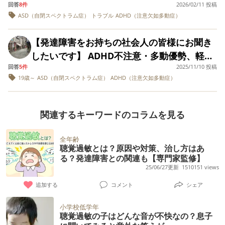
が問題なんでしょう？ 親の心配しすぎ？もっ
回答
8件
2026/02/11 投稿
なる彼氏（2歳下）がいて、同棲の話が出てい
て、どことなく動作のぎこちない感じです。
医者にかかり、ADHDの特性を持っていると
るとおっしゃっていました。 現在は、大人の
とひどい子いますから…的な事言われ一度し
ASD（自閉スペクトラム症）
トラブル
ADHD（注意欠如多動症）
ます。 実際に同棲するのは来年以降になりそ
小さいコマ（指で回すもの）や、回りそうな
いわれ、昨年から投薬も開始しました。遂行
発達障害に強い病院で困りごとに対する工夫
か行ってません。 そして 普段は息子と会話
うですが、本当に大丈夫なのか不安がありま
ものをいじったりして、自分の世界があるよ
系が弱い、衝動性があるとのことでした。 怒
を教えて頂いたり、対人関係のトレーニング
【発達障害をお持ちの社会人の皆様にお聞き
で笑いあうようなフレンドリーな親子なので
す。 私は現在実家暮らしで、これまであまり
うです。小さいころは明るく無邪気で、良く
っても、優しく言い聞かせても、一緒に考え
をしています。 本題ですが、親に自身の発達
したいです】 ADHD不注意・多動優勢、軽度
す 最近は怒っても次の日には忘れるので、意
家事などをしてこなかったため、生活力に自
笑っていたのに。 ３か月前に、嫌がりました
ても、ひどくなるばかりです。 この度、せっ
障害を伝えるかかんがえております。 伝える
回答
5件
2025/11/10 投稿
のASD持ちです。 WAIS知能検査では知覚推
味がないので、自分が疲れないよう、あまり
信がありません。 同棲したら自立したい気持
が何とかメンタルクリニックを受診しまし
かく貯めていた穴埋めの為のバイト代がここ4
19歳～
ASD（自閉スペクトラム症）
ADHD（注意欠如多動症）
理由ですが、親に自身を知ってもらうこと、
理が130に対し、ワーキングメモリが90で
声を荒げず、外で反省しなさい、と玄関から
ちはありますし、自分なりにできることは頑
た。IQは全般的に年齢より少し上。PARS-TR
カ月の間に全額使われていることがわかりま
自身の失敗には理由があり人より不器用な面
す。それ以外の指標は100と平均です。 仕事
追い出してしまったりするくらい。（暴力や
張りたいと思っています。 ただ、 ・物忘れに
テストとAQテストで「自閉傾向は強いです
した。その間、盗んだり嘘をついて出させた
があることを知ってもらうといったこと、 伝
でのタスク管理、メモなど社会人では当然の
暴言なく嵐が過ぎるのを待ち、玄関にへたり
関連するキーワードのコラムを見る
よるミス ・何気ない発言で相手を傷つけてし
が、少し観察を続けないと１回や２回の診察
りで私からも数万円取って行ってます。 も
えて一緒に病院に行き、より正確な診断を受
ことが苦手で困っています。メモをしてもそ
込んでいます）。 最近、部活も引退し、ほめ
まうこと ・実際に起きてみないと良し悪しが
では病名はつけられないのでもう少し見させ
う、私にできることは無いんではないです
ける、 伝えることに対しどう思いますか？ 発
のメモ帳をなくしてしまうなど、一般的な対
ることがないんです。 塾へ行くと嘘をつき、
全年齢
分からないこと などがあり、結果的に相手に
て下さい。」との事で、その後本人が受診を
か？親だけど、見放してはいけませんか？も
達障害をお持ちの方々は、親へ伝えています
聴覚過敏とは？原因や対策、治し方はあ
策方法で改善はみられませんでした。かつ、
原宿のセレクトショップで12000円の普通の
ストレスを与えてしまうのではないかと不安
嫌がるので、まだ診断名はありません。食欲
る？発達障害との関連も【専門家監修】
う成人してますし。 空の預金通帳を見て涙が
か？また、伝える前、後ではどのように関係
新卒1年目なので修正などの注意力を使う仕事
黒い薄手のシャツを買ったり、高校見学も、
25/06/27更新
1510151 views
です。 自分のような特性がある人間は、ある
はありよく眠っているので、うつ病などでは
とまらず、死んでしまいたいとさえ思いま
が変わりましたか？ よろしくお願いいたしま
が圧倒的に多くて家で泣く日が多いです。 皆
友達とたまたま会ったと、私に来なくてい
程度距離感がないと一緒に暮らすのはきつい
なさそうと言われました。 そして、先月から
す。 娘は昨日、私と一緒に予定があるのを承
追加する
コメント
シェア
す。
様の対策方法、解決方法を教えていただきた
い、と嘘をつき、、友達と買い物に行き、
のではないか、とも考えてしまいます。 トラ
不登校になりました。学校という管理的で画
知の上で黙って出かけ、帰って来ませんでし
いです。 アトモキセチン、コンサータと
7000円もするジャケットを買ってたり、塾へ
小学校低学年
ブルが起きるたびに、相手の気力を削ってし
一的な場所になじめないようです。教室のザ
た。帰れなかったのだと思います。 今日は帰
聴覚過敏の子はどんな音が不快なの？息子
ADHD症状改善薬を飲んでいましたが体質上
行っていたといっても、友達とカラオケにい
まうのではないかと思うと怖いです。 彼は私
ワザワや、宿題・提出物・クラスで協力して