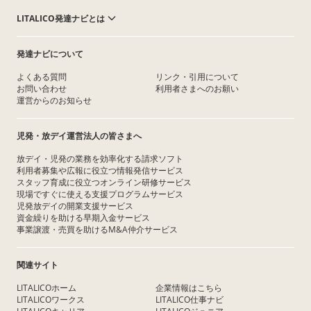
LITALICO発達ナビとは
発達ナビについて
よくある質問
リンク・引用について
お問い合わせ
利用者さまへのお願い
運営からのお知らせ
児発・放デイ運営法人の皆さまへ
放デイ・児発の業務を効率化する請求ソフト
利用者募集や広報に役立つ情報発信サービス
スタッフ育成に役立つオンライン研修サービス
現場ですぐに使える支援プログラムサービス
児発放デイの開業支援サービス
資金繰りを助ける早期入金サービス
事業譲渡・売買を助けるM&A仲介サービス
関連サイト
LITALICOホーム
企業情報はこちら
LITALICOワークス
LITALICO仕事ナビ