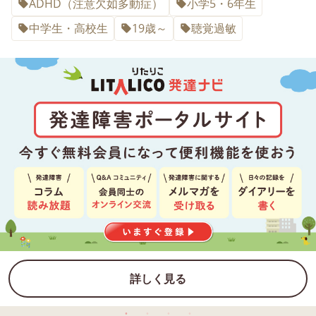
ADHD（注意欠如多動症）
小学5・6年生
中学生・高校生
19歳～
聴覚過敏
詳しく見る