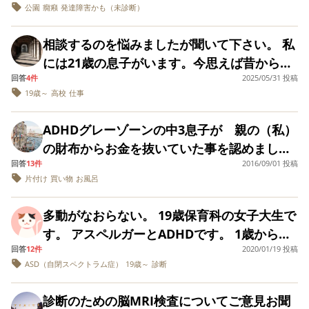
でたべられるようにできたお方どのようなこ
と思います。 こんな場合どうしていますか？
公園
癇癪
発達障害かも（未診断）
いました。感覚過敏も少しあるのかな。濡れ
た、長男はとにかく常に声がデカイ。 聴覚過
えない別の部屋でテ
す。 いわゆる、我が家のように癇癪やADHD
とをして食べられたか お聞きしたいです。 よ
レビが点く瞬間が音
支援級なので支援の先生に相談する？ 聴覚過
るとイライラしてるし。 質問は、こういっ
敏なのにデカイ声出して不快ではないのでし
や性格的に難しい子供と夫が仕事の休日はど
（高周波的なピーン
ろしくお願いいたします。
相談するのを悩みましたが聞いて下さい。 私
敏のあるお子様、どうしていますか？
た、過敏て、辛いのですか？程度によります
ょうか？周りの音が大きめに聞こえるから声
という感覚）で分か
のように過ごしていますか？ 毎回息が詰まり
った。 ・静か過ぎる
には21歳の息子がいます。今思えば昔からな
か？ なんか、集団生活が可哀想になってきま
もデカくなるのでしょうか？ 私の経験で思い
ます。 近所の聞き分けの良い姉弟を持つママ
空間では「ピー」と
回答
4件
2025/05/31 投稿
んだが育てにくい子だなと思っていました
した。
当たるのは ・子供の頃、見えない別の部屋で
いう耳鳴りのような
は、ふたりを連れて、電車で一時間の水族館
19歳～
高校
仕事
ものを感じた。 ・騒
が、高校2年生の時ある事がきっかけで病院を
テレビが点く瞬間が音（高周波的なピーンと
にいったり近所の公園でお弁当たべたり、い
がしい居酒屋では、
受診した所ADHDと軽度知的障害診断されま
いう感覚）で分かった。 ・静か過ぎる空間で
相手の話の7割くらい
わゆる平和なフツウの楽しい育児をしてい
ADHDグレーゾーンの中3息子が 親の（私）
が聞き取れない。 ・
した。明るく友達も多いですが、悪知恵も沢
は「ピー」という耳鳴りのようなものを感じ
て、そのお友達も増えて集団で遊んでいま
の財布からお金を抜いていた事を認めまし
声が響く浴室が苦手
山入る事があり、トラブルが絶えず、仕事も
た。 ・騒がしい居酒屋では、相手の話の7割
・天気が悪くなると
す。 うちも誘っていただいたこと何回かあ
回答
13件
2016/09/01 投稿
た。 今まで、おかしいな、と思った時が何度
耳が痛くなる などで
長続きせず何か気に食わない事があれば癇癪
くらいが聞き取れない。 ・声が響く浴室が苦
片付け
買い物
お風呂
り、でも、公園の敷地内から10秒でいなくな
かあり、その度、これ、どうしたの？どうや
す。 聴覚過敏の方、
を起こし部屋の壁に穴を開けては心が落ち着
手 ・天気が悪くなると耳が痛くなる などで
又はそのご家族さ
る、みんながやってる砂場、滑り台、ブラン
って買ったの？ 又、レシートを探し当て、財
ま、どのような事で
く事がありません。過去に暴力を振るわれた
多動がなおらない。 19歳保育科の女子大生で
す。 聴覚過敏の方、又はそのご家族さま、ど
コ 興味なし。外を走る車のタイヤに突っ込ん
布から取ったよね？と問い詰めても、違う、
も構いません。 「聴
事もありました。 口喧しい私がいけないとは
す。 アスペルガーとADHDです。 1歳から疑
のような事でも構いません。 「聴覚過敏ある
覚過敏あるある」を
でいきたい息子なので座って話なんてでき
取ってない、お年玉の貯めていたお金だ、と
教えてください。
思ってます。頭ではADHDを理解してますが
回答
12件
2020/01/19 投稿
いがあり幼児期の診断でした。 (ADHDは最近
ある」を教えてください。
ず、結局、息子を恨むようになって、誘いを
か、カードを売ったお金だとか、おばあちゃ
ASD（自閉スペクトラム症）
19歳～
診断
問題が生じる度に、何度話をしても話が通じ
診断されました) 私は、軽度ですが、多動が
断りそのまま近づかなくなりました。 電車は
んにもらったあまりのお金、の一点張りで、
ないので困っています。段々と心が疲れてど
あります。 小さい頃は、健常児でも多動があ
黄色い線の内側なんて不可能。ねっ転がって
私もお金の管理が出来ていなく、半分悪いの
診断のための脳MRI検査についてご意見お聞
のように対応したら良いか分かりません。
るため、 私は目立ちませんでした。 でも、周