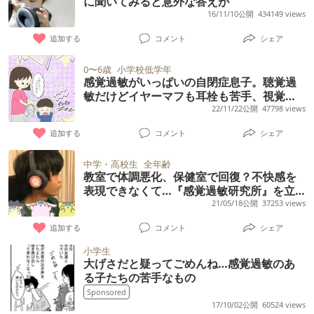
に聞いてみると意外な答えが
って来るでしょうか？どう接してよいのか分
副作用が強く出現してしまい、飲んでる時の
っていたり、カラオケに行くと毎月の小遣い
16/11/10公開
434149 views
の発達特性について知っており、自分で調べ
何かを成し遂げる、といったことが苦痛で合
かりません。 もう、私には無理です…誰か助
方がしんどくなりました。インチュニブは徐
を渡したら、その日のうちにまた吉祥寺で買
たりもしてくれているので理解はあると思い
わないらしく、無理には登校させていませ
けて…
追加する
コメント
シェア
脈持ちなので｢飲むな｣と言われています。 ご
い物。 大した事でない、塾の宿題の約束な
ます。 実際に、 ・発達特性がある方でパート
ん。部屋にこもって５教科は自学自習してい
回答、宜しくお願いいたします。
ど、やることやったら、スマホOKという約束
0〜6歳
小学校低学年
ナーと同棲している方 ・パートナーが発達特
ます。友達もおらず、好きな音楽も趣味もな
感覚過敏がいっぱいの自閉症息子。聴覚過
も守れず、Wi-Fiでつなげるアイポットタッチ
性を持っている方 ・自分が発達側の方 がいら
く、体を動かすのが好きではありません。双
敏だけどイヤーマフも耳栓も苦手、視覚過
を勝手に購入し、隠れて1週間やっていたり、
敏の影響で偏食も？工夫した手立てと小学
22/11/22公開
47798 views
っしゃれば、同棲してみてどうだったか、工
子のもう一人の、活発で外向的な性格とは正
鍵を壊してまで、小さいころはDS今はスマホ
校入学後の変化
夫していることなど教えていただきたいで
反対のため、可哀想というか、私にとっては
追加する
コメント
シェア
を夜な夜なやっていたり。 なくし物、落とし
す。
不健全に見えてしまいます。「学校には行か
物、等小さな時から不思議な事件も多々あり
中学・高校生
全年齢
ない」「高校は通信制に行く」「自分で勉強
教室で体調悪化、保健室で回復？不快感を
ますし、勉強は長時間集中できず、こんなに
して大学には行く」と言っていますが、社会
表現できなくて…『感覚過敏研究所』を立
勉強してるのにねー、とかわいそうになるく
ち上げた現役高校生が伝えたいこと【連載
21/05/18公開
37253 views
性もなさそうで心配です。双子どうしは仲良
らい。 忘れ物、片付け出来ない、後回し行動
#01】
しです。 今朝のことです。昨日から図書館に
追加する
コメント
シェア
がひどい、など、困った事があり、（本人困
行く約束をしていました。自分一人では絶対
小学生
ってませんが） 中1でWISK検査してもらい、
行かないのと、少し遠い大きな図書館なので
大げさだと疑ってごめんね…感覚過敏のあ
ワーキングメモリーなどが凹みあり、でコン
る子たちの苦手なもの
車で一緒に行く約束をしていました。 母
サータ最大量まで出してもらった事もありま
Sponsored
「今日、図書館に一緒に行くって言ったよ
17/10/02公開
60524 views
すが、 高価な薬なのに効き目を感じられず、