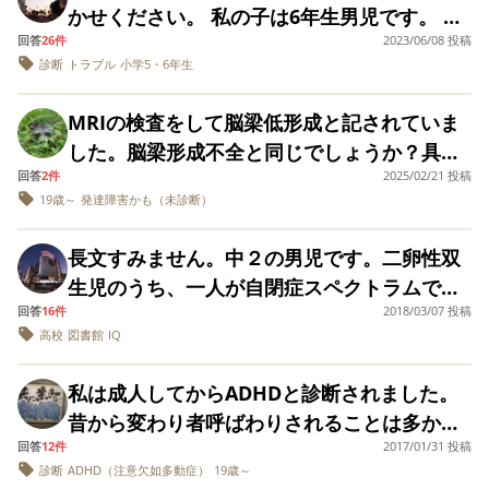
線路を覗くタイプ。3分の待ち時間がとてつも
で、強くは言えませんでした。が、寝るとき
かせください。 私の子は6年生男児です。 年
りが落ち着いてくる頃から、 少しずつ じっと
なく長い、私はすでに汗だく、動悸、イライ
には財布は寝床に持っていってたのですが、
回答
26件
2023/06/08 投稿
長のころから近くのクリニックでアスペルガ
していられないことが 目立つようになりまし
ラ、。ようやく電車に乗るが一駅目から次を
診断
トラブル
小学5・6年生
お風呂の時に盗っていたようです。そして今
ーと診断され内服してきました。すぐに怒っ
た。 中学生のとき、集団塾で、 高校受験の説
待てない、その場で押さえつけて動かないよ
週、主人の財布から1万円がなくなり…すべて
て癇癪を起こすところがあり、クリニックで
明会がありました。 そのとき、私だけそわそ
MRIの検査をして脳梁低形成と記されていま
うにするしかない、18駅先の場所なんて無
発覚。 罰を与えても次の日には忘れるし意味
あまりサポートしてもらえないところに困
わ動いたり、 親にちょっかいをかけたりし
した。脳梁形成不全と同じでしょうか？具体
理。 結局、友達もいない、行き場もない、自
はない事は分かっていましたが 、許せず、髪
り、子供が思春期になり母の声が届かなくな
て、 親から怒られました。 今も多動は治って
回答
2件
2025/02/21 投稿
的にはどのように育つ可能性、問題なく生活
宅で窮屈に過ごしています。 また土日がくる
の毛を坊主にして来るまで帰ってくるな、と
る前に別の発達専門のクリニックに行きまし
19歳～
発達障害かも（未診断）
いません。 ちゃんと座って、お行儀よくする
出来たり、出来なかったり、発達障害の可能
ので恐怖です。 過ごし方のアドバイス教えて
3000円渡し、追い出しましたが、結局普通に
た。作業療法やアンガーマネジメントのトレ
こと 頑張っているけど疲れてしまいます。 授
性など知りたいです。詳しくアドバイス頂き
ください。
かっこよく短くなって帰ってきただけで。坊
ーニングができればと思ったからです。 改め
長文すみません。中２の男児です。二卵性双
業で、保育科なので 器楽演奏をするときがあ
たいです。
主にすれば、しばらく覚えているかとおもっ
て検査し、診断をつけるところから始めてほ
生児のうち、一人が自閉症スペクトラムで
るのですが、 皆で並んでいるとき、 自分では
たのですが。 この度、電子キーの金庫を購入
しいと言ったところ、脳MRI検査を勧められ
回答
16件
2018/03/07 投稿
す。（もう一人は全く普通で、部活・勉強・
じっとしようとしても、 私だけ 動いてしまっ
しましたので今後は家での窃盗はなくなるは
高校
図書館
IQ
ました。うちの子はチックがあるので静止で
友人関係をエンジョイしています。）小さい
たりします。 どこかに出かけても、 色々なも
ずですが。 元々物への執着がすごいので、非
きないことから鎮静剤を使う必要があり、そ
頃からマイペースで頑固なちょっと変わった
のが気になり 触りに行って 幼児のように遊び
私は成人してからADHDと診断されました。
行？思春期？これが特性？と思い知らされた
の場合病院で行うので平日に学校を休ませて
子、と思いながら育てていましたが、健診や
回ってしまいます。 家でも、ずっとバランス
昔から変わり者呼ばわりされることは多かっ
ように感じたのですが。 とりあえず嘘をさら
行くことになります。 うちの子は学校ではト
学校では何も指摘されたことはありません。
ボールで飛び跳ね、 外出の時も、急ぐ必要が
回答
12件
2017/01/31 投稿
たんですが…… 今の悩みは小さい頃からの習
っとつくのが、悩みです。今度嘘ついたら家
ラブルなく他の子と同じように過ごせていま
話すのが苦手だったくらいで、いつも元気で
なくても 走り出してしまいます。 常同行動も
診断
ADHD（注意欠如多動症）
19歳～
慣の爪噛みが止められないことです。爪の噛
出てくからごめんなさい、（おばあちゃん
す。そもそも本当に発達障害なのか疑問に感