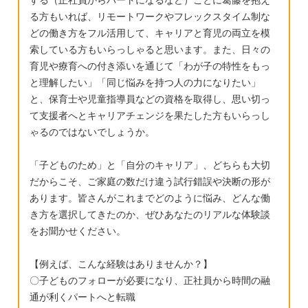
ません。不登校の本、発達障害の本、何冊も
る方もいれば、リモートワークやフレックスタイム制な
読んだり納得したり、でも泣いたり、心療内
どの働き方をフル活用して、キャリアと育児の両立を模
索している方もいらっしゃると思います。また、日々の
科に私自身かかったり、特にこの半年つらい
育児や療育への付き添いを通じて「わが子の特性をもっ
です。 ご質問なのですが、この年齢になって
と理解したい」「同じ悩みを持つ人の力になりたい」
から急に１～２年で自閉症（アスペ？）が出
と、保育士や児童指導員などの資格を取得し、思い切っ
てくるというのもあるのでしょうか。 また、
て支援者へとキャリアチェンジを果たした方もいらっし
反抗期だとしたら時期がくればもう少しコミ
ゃるのではないでしょうか。
ュニケーションが取れるようになるのでしょ
うか。 このまま引きこもりになってしまうの
「子どものため」と「自分のキャリア」、どちらも大切
では、と思うと心配でなりません。 自閉症ス
だからこそ、ご家庭の数だけ違う試行錯誤や決断の形が
あります。皆さんがこれまでどのように悩み、どんな働
ペクトラム＆不登校のお子様がいらっしゃる
き方を選択してきたのか、ぜひあなたのリアルな体験談
方、どのように接したらよいのかアドバイス
をお聞かせください。
をお願いいたします。
【例えば、こんな経験はありませんか？】
〇子どものフォローが必要になり、正社員から時間の融
通が利くパートへと転職