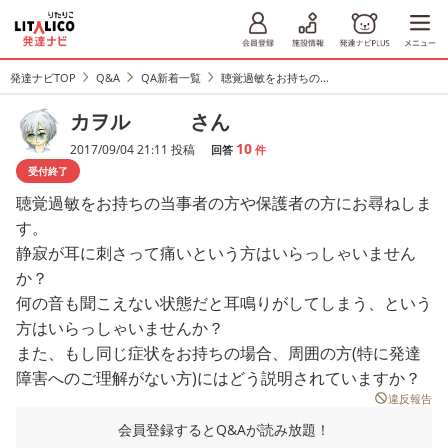
発達ナビTOP
Q&A
QA新着一覧
聴覚過敏をお持ちの...
カヲル さん
10
2017/09/04 21:11 投稿
回答
件
受付終了
聴覚過敏をお持ちの当事者の方や保護者の方にお尋ねしま
す。
静寂が耳に刺さって痛いという方はいらっしゃいません
か？
何の音も聞こえない状態だと耳鳴りがしてしまう、という
方はいらっしゃいませんか？
また、もし同じ症状をお持ちの場合、周囲の方(特に発達
障害へのご理解がない方)にはどう説明されていますか？
違反報告
会員登録するとQ&Aが読み放題！