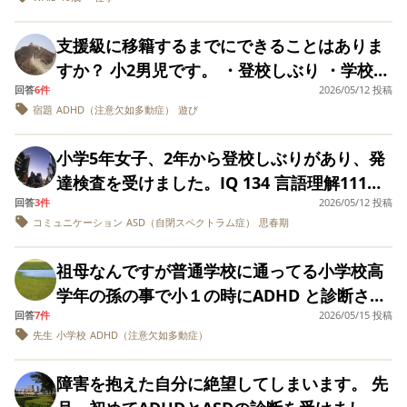
トを得ようとWAIS-IVを受験しました。 処理
なくなり、初めに書いたような事が多いそう
速度が極端に低いことが仕事の遅さにつなが
です。 保健室の先生の口調が移っていること
支援級に移籍するまでにできることはありま
っていたと理解しました。 受験前は工場での
から、よく保健室に登校してるようだと、娘
すか？ 小2男児です。 ・登校しぶり ・学校で
組み立て作業を希望していましたが処理速度
からききました。 何かの障害では後退したり
回答
6件
2026/05/12 投稿
話ができない(挨拶ができない、質問に答えら
が低いため おすすめしないとのことでした。
宿題
ADHD（注意欠如多動症）
遊び
すると聞いた事がありますが、そう言う状態
れない) ・授業に集中できない、プリントや
逆に言語理解が高いことから営業や販売など
なのかな…とか、よく泣いているなんて、し
テストが白紙になったり、授業中に寝てしま
の言葉を使った仕事が向いていると 言われま
小学5年女子、2年から登校しぶりがあり、発
んどいのではないか？とか思うと居た堪れな
う ・宿題も同じように集中できず、時間がか
したが、ピンときません(営業だって処理速度
達検査を受けました。IQ 134 言語理解111、
くなります。 何故、普通学級へ親は通わせて
かる(先に遊びたい、お腹空いた、暑い、眠い
は要ると思うので) 自分の考えと正反対の結
回答
3件
2026/05/12 投稿
知覚推理132、ワーキングメモリ126、処理速
いるのか… 診断を受ける気はないのか… 外野
などと言う) など困っており、児童精神科の
コミュニケーション
ASD（自閉スペクトラム症）
思春期
果が出て困惑していますが 得意を生かして人
度138です。学校では特に問題なく友達関係
から障害があるのではとか、検査を提案など
初診待ちです。 昨年末に市の発達支援センタ
並みのお給料が欲しいと思っています
も良好なようです。担任の先生からも学校に
出来ないでしょうし言ってはいけないだろう
ーでWPPSI-Ⅲを受けました。 全検査 算出出
祖母なんですが普通学校に通ってる小学校高
来れば、周囲に気配りができ、積極的に活動
し、しかし、適切な教育や療育を受けられた
不能 言語理解 算出不能 知覚推理 90 処理
学年の孫の事で小１の時にADHD と診断され
しているとの事です。勉強が嫌いで、算数と
方が本人がそんなに苦しまなくて済むので
速度 86 語彙総合 122 算出不能は、質問に
回答
7件
2026/05/15 投稿
薬を服用してます。最近ウソを言う事が多く
漢字が苦手です。好きな教科は図工と家庭科
は？とか、お節介で失礼でしょうが、なんだ
先生
小学校
ADHD（注意欠如多動症）
回答できなかったからです。 子どものことを
この前もクラスの子を殴ったりして校長先生
との事。ですが、なんやかんやで学校へ行き
か辛そうで考えてしまいます。 外野でもでき
理解できずイライラして怒ってしまうことが
副校長担任あげくにはけやきの先生など、私
たがりません。娘の学校での困り事も今ひと
障害を抱えた自分に絶望してしまいます。 先
る事が何か無いでしょうか…
多く、自己嫌悪の日々です。 大抵やるべきこ
もウソは良くない、どんなに頭にきても人を
つ掴めずで、先生にも何を配慮していただけ