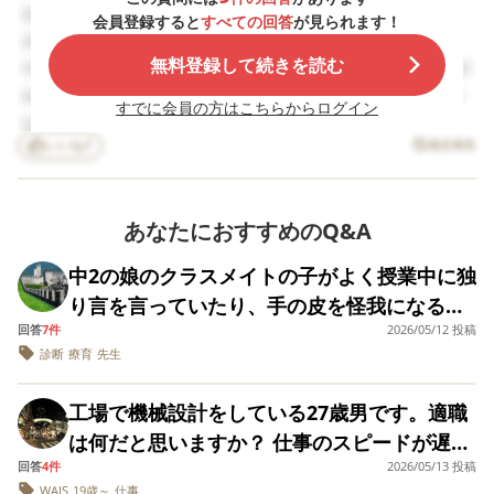
んにやらせる。 逆に最初の一手から１つずつできること
かとも考えていま
quia. Quis soluta esse. Aut in id. Eos cupiditate
会員登録すると
すべての回答
が見られます！
す。普通の生活を送
を増やしていく。 教えても聞かないなら、マニュアルを
assumenda. Quibusdam excepturi tempore. Quasi
ることはもうできな
作るのもいいと思います。 文字でいいなら楽ですが、写
無料登録して続きを読む
nostrum tenetur. Et laborum ea. Ut quia qui. Nesciunt
いのでしょうか。
真が欲しいなら、ぽぽさんが着付けながら、ひと手順ごと
explicabo sed. Consequatur occaecati quia. Similique
すでに会員の方はこちらからログイン
の写真を撮ってまとめる。 鏡写しの方がわか分りやすい
non officiis. Quo optio delectus. Eos pariatur ex. Aut
なら、写真を反転させてあげるとか。 私なら、辞めると
いいね
7
違反報告
cum ab. Dolores id ut. Velit consequatur aliquam.
か言い出したら本当に辞めたいのか八つ当たりなのか確認
Odio aut blanditiis. Eveniet aliquam nobis. Molestiae
して、 辞める気がないなら辞めるとか言わずに、着れな
dolor quaerat. Ad qui amet. Et veniam atque. Optio
くてイライラする！と言って。 手伝ってって言ったら手
あなたにおすすめのQ&A
eos qui. Architecto consectetur eum. Molestias vitae
伝うけど、辞めるって言ったら辞めさせるよ。 って言う
sequi. Ut suscipit culpa. Corporis officiis eos.
中2の娘のクラスメイトの子がよく授業中に独
と思います。 リハについては、内容はともかく時間あた
り言を言っていたり、手の皮を怪我になるほ
りの計算になるかと思います。 自費ならかなり高額にな
回答
7件
2026/05/12 投稿
ど齧っていたり、何かに泣いていたりしてい
り得るかも。
診断
療育
先生
ます。 中1の頃は、好きな男の子の話をした
り、皆んなが話している側で頷いたりして仲
工場で機械設計をしている27歳男です。適職
間にはいったような雰囲気でしたが、なかな
は何だと思いますか？ 仕事のスピードが遅
か周りが受け入れる事が出来ず浮いた存在だ
回答
4件
2026/05/13 投稿
く、5年経っても改善しないため 転職のヒン
ったようです。 最近ではそのような話も聞か
WAIS
19歳～
仕事