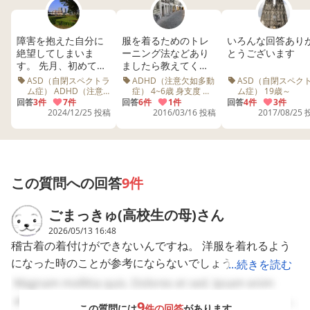
障害を抱えた自分に
服を着るためのトレ
いろんな回答あり
絶望してしまいま
ーニング法などあり
とうございます
す。 先月、初めて
ましたら教えてくだ
ADHDとASDの診断を
さい 幼稚園年中さん
ASD（自閉スペクトラ
ADHD（注意欠如多動
ASD（自閉スペク
受けました。自立や
の息子がいるのです
ム症） ADHD（注意
症） 4~6歳 身支度 着
ム症） 19歳～
欠如多動症） 19歳～
替え 幼稚園
就職など、障害者と
回答
3件
7件
が、朝の身支度で洋
回答
6件
1件
回答
4件
3件
診断 就職
2024/12/25 投稿
2016/03/16 投稿
2017/08/25
して社会的に参加す
服を着ることが苦手
るためにはどうすれ
です。 身体を通した
ばいいのか、また自
りぼたんを留めたり
分の特性についてど
が上手く出来ないよ
んな対策をすればい
うで、朝は時間がな
いのか、本やネット
いので仕方なく全部
この質問への回答
9件
で調べようとしてい
私が着させちゃって
ますが、調べれば調
います。 夜の着替え
ごまっきゅ(高校生の母)
さん
べるほど辛くなり、
はなるべく自分でや
ときには絶望して泣
らせているのですが
2026/05/13 16:48
いてしまいます。 障
一向に上手くなりま
稽古着の着付けができないんですね。 洋服を着れるよう
害者枠の賃金額を見
せん。 何かよいトレ
になった時のことが参考にならないでしょうか？ ぽぽさ
...続きを読む
ると、本当に自立で
ーニング方法はあり
きるのか不安で、友
ませんか？
んが着付けをして、最後の一手だけをお子さんに任せる、
Magnam mollitia quis. Dolores et sed. Ipsam enim
人関係や人並みの娯
それができるようにたなったらもう一手だけ遡ってお子さ
adipisci. Accusamus dolor consequuntur. Eveniet quis
楽は諦めるべきなの
9
この質問には
件の回答
があります