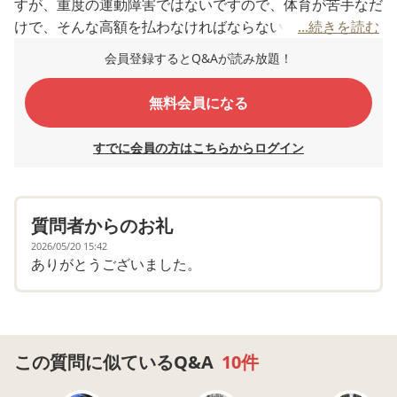
すが、重度の運動障害ではないですので、体育が苦手なだ
けで、そんな高額を払わなければならないことに納得がい
...続きを読む
きません。
会員登録するとQ&Aが読み放題！
教えてはキレる、の繰り返しで、わたしも気が狂いそうで
す。
無料会員になる
今までもいろんな事が上手くできずに続いた試しがないの
で、楽しく稽古している武道を、簡単に辞めてもらいたく
すでに会員の方はこちらからログイン
ありません。どうしたらいいでしょうか？
質問者からのお礼
2026/05/20 15:42
ありがとうございました。
この質問に似ているQ&A
10件