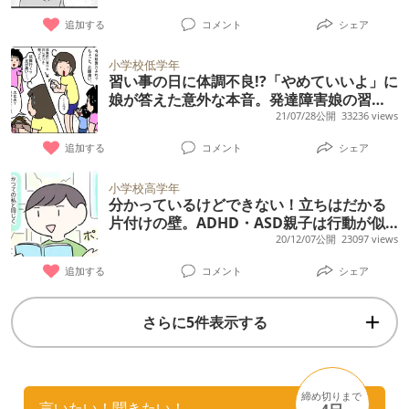
い時でもそのおもちゃがある時みたいに、歩
かします。 運良く公立の高校に受かったので
追加する
コメント
シェア
く時に手を上下に2、3回やることがある など
春から高校生になるのですが、アルバイトす
など不安になることがたくさんあります。運
小学校低学年
るとか言ってますが、当てになりません。 児
習い事の日に体調不良!?「やめていいよ」に
動面は標準、個人差が大きいのもわかってい
相での面談でも対策を考えてもらっています
娘が答えた意外な本音。発達障害娘の習い
ますが心配です。同じような人がいたら嬉し
事【中編】
21/07/28公開
33236 views
が、自宅では相変わらずの酷い態度です。 や
いです。
はりまた児相の施設に無理やり預かっていた
追加する
コメント
シェア
だかないと無理なのかなとも思い始めてま
小学校高学年
す。 もうすぐ高校生なので施設には入れたく
分かっているけどできない！立ちはだかる
ないのですが、どうしたらいいのか。 何かお
片付けの壁。ADHD・ASD親子は行動が似
ていても違いがあって
20/12/07公開
23097 views
知恵ありましたらアドバイスお願いします。
追加する
コメント
シェア
さらに5件表示する
締め切りまで
言いたい！聞きたい！