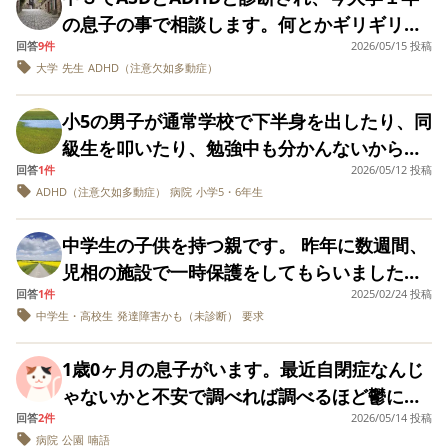
た。 用事などがない場合以外は家にいて寝て
向けて、本人の特性に合わせた「お金の使い
の息子の事で相談します。何とかギリギリで
いたり、好きなことをしています。 仕事はま
方」をどう教えればよいでしょうか。親がど
回答
9件
2026/05/15 投稿
高校卒業し、４月から大学に入学しました
ず落ち着かすのに探さないで、そろそろの時
こまで管理し、どう教育すべきかアドバイス
大学
先生
ADHD（注意欠如多動症）
が、問題が毎日起こってます。出席してるの
に、 私の高齢両親が遠方地方で、車社会、バ
などあれば頂きたいです。
に出席入力を忘れます。授業５分前から、授
スも近くに１時間2、3便の所に住んでいま
小5の男子が通常学校で下半身を出したり、同
業開始後15分までの間に、開催されてる教室
す。 今関東に住んでいますが、家族で、移住
級生を叩いたり、勉強中も分かんないからや
内で自分のスマホか、パソコンで入力するシ
を考えていて、本人は最初から根本的に嫌が
回答
1件
2026/05/12 投稿
らない…など私なりに色々調べて試したりし
ステムですが、それを忘れます。欠席３分の
ADHD（注意欠如多動症）
病院
小学5・6年生
ってますが、私が行くなら仕方なく諦め状態
てるんですけど，病院には毎月通って薬を歠
１以上で単位もらえないので、忘れた場合は
で着いていくと、 小さい頃から遊びには行っ
ませてます。一番はウソをつく事止めさせた
担当先生にメールで出席入力を依頼してます
中学生の子供を持つ親です。 昨年に数週間、
てましたが、取り合えず住むという気持ちで
い。どうしたら？
が、ほぼ毎日です。スマートウォッチを購入
児相の施設で一時保護をしてもらいました。
住む予定の辺りを歩いてましたが、娘にとっ
し、授業開始５分前になったらブルブル振動
回答
1件
2025/02/24 投稿
理由は特に中学生になってから素行がだいぶ
ては交通が不便だと思い、免許取得も娘は怖
中学生・高校生
発達障害かも（未診断）
要求
するように設定しましたが、それでも、振動
悪くなり家の中で暴れることが続いていて、
がりますが、強くなるためにはと言います
を停止させたのみで入力しませんでした。わ
さすがに昨年どうにもらなず警察も呼んで一
が。 何回も私が迷ってしまい、家族が疲れて
1歳0ヶ月の息子がいます。最近自閉症なんじ
ざとではないと思います。スッカリ頭から抜
時保護をしてもらいました。 施設から戻して
しまいました。 この状態で移住してもいいで
ゃないかと不安で調べれば調べるほど鬱にな
け落ちるみたいです。最終手段として、スマ
いただいてから1〜2ヶ月は大人しかったので
しょうか？ 主治医は行かなければならない時
回答
2件
2026/05/14 投稿
りそうです。 症状で言うと ・喃語は話すけれ
ホのアラームを音出しで鳴らすくらいしか思
すが、やはりまた徐々に以前のように戻りつ
は行った方が良いと言われ、地方の就労支援
病院
公園
喃語