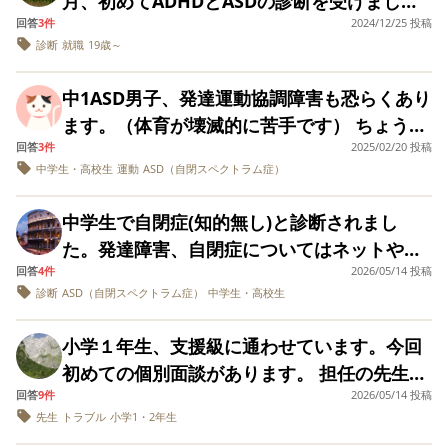
月、初めてADHDとASDの診断を受けまし
とをやらない、集中しないで横道にそれるの
殴るのは良くないヨ。同じ事するヨどんな気
ば良いのかわかりません。宿題や忘れ物は大
回答
3件
2024/12/25 投稿
た。自立や就職など、障害者として社会的に
が原因で、宿題だけでなくご飯、お風呂など
持ち？痛いから止めてと。今は注意で終わっ
診断
就職
19歳～
目に見て下さいとは伝えてあります。 私はフ
参加するためにはどうすればいいのか、また
での切り替えも苦手です。日常的に声掛けと
てるけど中学生になって人を傷つけたりした
ルタイムの仕事をしてますので、欠席となる
自分の特性についてどんな対策をすればいい
いうか小言ばかりで、子どももうんざりだと
ら君大変な事になるヨ。何回も話しました…
中1ASD男子、発達運動協調障害も恐らくあり
と、ほぼ１日一人で過ごしています。寝た
のか、本やネットで調べようとしています
思います。 登校しぶりもあり、毎日付き添い
どうしたらいいか？
ます。（体育が壊滅的に苦手です） ちょうち
り、好きなダンスを踊ったりはしているみた
が、調べれば調べるほど辛くなり、ときには
登校しています。 教室まで送り届けるのがほ
回答
3件
2025/02/20 投稿
ょ結びが出来ません。最後にくるりと紐を通
いです。テレビは見れますが、YouTube、ゲ
絶望して泣いてしまいます。 障害者枠の賃金
とんどで、「帰らないで学校にいて」と言わ
中学生・高校生
運動
ASD（自閉スペクトラム症）
すところでぐちゃぐちゃになってしまいま
ームはなしとして隠しています。 このままほ
額を見ると、本当に自立できるのか不安で、
れるのもストレスです。（仕事があるので帰
す。靴紐は楽天で私が見つけた結ばなくても
っておく訳にはいかないよなぁと思っている
友人関係や人並みの娯楽は諦めるべきなのか
中学生で自閉症(知的無し)と診断されまし
りますが、休みだと言い訳できず少し残る日
いい金具を買って何とかやっています。他に
所です。 児童精神科受診も教育相談センター
とも考えています。普通の生活を送ることは
た。発達障害、自閉症についてはネットや分
もあります） 学校では、立ち歩きは無いもの
今まで必要な時はクラスメイトにやってもら
に相談もしています。 3年の時に言語聴覚士
もうできないのでしょうか。
回答
4件
2026/05/14 投稿
かりやすい本、先生の講演会である程度知識
の、ノートは書きましょうと言われたことの
っていたようです。 本人はこんなの出来なく
の個別療育も通ってましたが、学校に行ける
診断
ASD（自閉スペクトラム症）
中学生・高校生
を得ました。ですがどれも小さい頃に診断さ
半分しか書けていなかったり、話を聞いてい
ていいんだ！母は大袈裟だと言います。 将来
ようになるという目標でした。あとは思春期
れた人向けが多かったです。中学高校辺りで
るのか聞いていないのか…と心配になる様子
困るのではないか、親の自分も発達障害があ
小学１年生、支援級に通わせています。今回
女子のコミュニケーションでトラブルになら
診断された人向けのおすすめの本を教えてく
です。 児童精神科を受診して、診断がつけば
り不器用で結ぶなどの動作がつたなく、周り
初めての個別面談があります。 担任の先生の
ないことと。子どもに何のために行くのか聞
ださい。 本人はさほど日常生活に困りごとを
支援級へ行くことができますが、年度途中の
の目が気になる事が多々あったので何とかし
回答
9件
2026/05/14 投稿
リードに任せることになるんでしょうが、面
かれて、私も理由をうまく説明できなくて子
感じてなかったのですが周りが何か変だと気
移籍はできないため3年生からになります。
先生
トラブル
小学1・2年生
てあげたいです。 何か教えるコツや、同じく
談時に聞いておくべきことのアドバイスをい
どもも行きたがらず、登校できていた時期に
づき検査、診断に至りました。なので診断さ
移籍までの間に、できることは無いでしょう