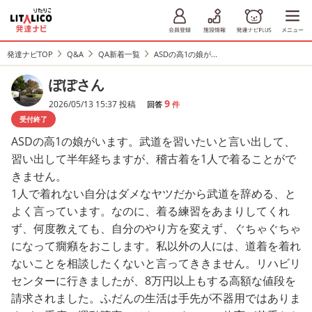
発達ナビTOP
Q&A
QA新着一覧
ASDの高1の娘が...
ぽぽさん
9
2026/05/13 15:37 投稿
回答
件
受付終了
ASDの高1の娘がいます。武道を習いたいと言い出して、
習い出して半年経ちますが、稽古着を1人で着ることがで
きません。
1人で着れない自分はダメなヤツだから武道を辞める、と
よく言っています。なのに、着る練習をあまりしてくれ
ず、何度教えても、自分のやり方を変えず、ぐちゃぐちゃ
になって癇癪をおこします。私以外の人には、道着を着れ
ないことを相談したくないと言ってききません。リハビリ
センターに行きましたが、8万円以上もする高額な値段を
請求されました。ふだんの生活は手先が不器用ではありま