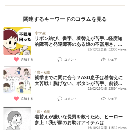
ど意味のある言葉はまだ出ない ・目は合うこ
いつきません。何か良い方法あったら教えて
つあります。 定期的に児相で面談もしてもら
の方に相談したところ、娘の気持ちを優先に
とは合うのですが私以外や抱っことき、近す
下さい。合理的配慮は申請済です。
っているのですが、なかなかよくなりませ
と言われ、 迷い続けてます。
ぎると目をそらす印象 ・パチパチやバイバイ
関連するキーワードのコラムを見る
ん。 特にお金使いが酷い状態です。 児相以前
は誰かがやったり「バイバイは？」と聞くと
は親のお金を盗んだりもしてたのですが、児
50%くらいの確率でやる ・抱っこの時にしっ
小学生
相後はさすがに盗んではいないと思うのです
リボン結び、書字、着替えが苦手…軽度知
かりとはしがみつかない、落ちそうな時や病
が、最近はいろいろな理由をこじつけて親を
的障害と発達障害のある娘の不器用さ。練
院など怖い時はぎゅっとくっつく ・人見知り
習する？工夫する？母として優先したいの
23/12/22更新
32336 views
脅すくらいの勢いでお金を要求してきます。
や後追いはありますが、公園など外に行くと
は
毎回、渡したくないのですが、渡さないとま
追加する
コメント
シェア
こっちを気にせず色んなとこに歩いてしまう
た騒いだりします。同じく上に受験生の子供
・指差しは最近指差しの手の形はできるよう
4歳～6歳
もいるのであまり騒がせたくないこともあ
就学までに間に合う？ASD息子は着替えに
になりおもちゃを触るように指差しするだけ
り、やむを得ず渡す時もあります。 とにかく
大苦戦！脱げない、ボタンが苦手、前後が
で、遠くのものを指すことはない ・名前を呼
分からない…！解決策のヒントは
22/02/25公開
23894 views
お金使いがどうにもなりません。 学校もたま
んでもテレビやおもちゃに集中してると無
にサボったりしてます。 毎月のお小遣い（中
追加する
コメント
シェア
視、呼んで振り返っても名前で振り返ったの
学生の平均金額）もすぐに使い切り、お年玉
か声が聞こえたから振り返ったのかわからな
4歳～6歳
もあっという間に使い切ってしまいました。
着替えが嫌いな長男を救うため、ヒーロー
い ・耳を異常に触る ・模倣をする時としない
ほとんどが仲のいい友達との飲食代みたいで
参上！我が家のお助けアイテムは
行動がある ・音が鳴るおもちゃを持っていな
16/10/21公開
11512 views
す。 お金の使い道は言いたがらないか、ごま