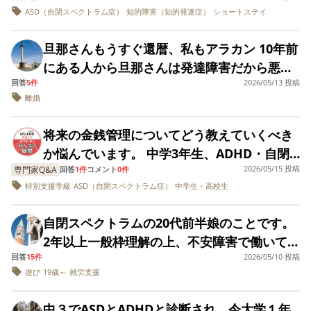
ものの、何か好きな鉄道に絡んだ高校等ない
間）や保健師とも関係が悪化しました。自分
ASD（自閉スペクトラム症）
知的障害（知的発達症）
ショートステイ
い！と行って一年程は私だけ病院に通い、起
いますが、トラブルばかり起こします。 女
かと探しましたが、残念ながら大阪にはあり
に悪い点はあると思いますが、相手側にも問
きる1時間前に薬を飲ませて（毎回喧嘩です）
子との距離感が理解出来ず、胸やおしりを触
ませんでした。 この先どのように道を開いて
題があったと感じていますし、実際かなり不
旦那さんもうすぐ還暦、私もアラカン 10年前
いましたが疲れてやめました。 一生感謝もさ
ってしまいました。 その結果、指導が入り
いけば良いか、行き詰まっています。 似たよ
快に感じた対応もありました。 また、相談支
にある人から旦那さんは発達障害だから悪気
れず喧嘩しながら面倒を見なくてはいけない
ました。 もう学校いきたくないと言い出して
うな境遇、経験をお持ちの方、或いはそうで
援事業所には現在35ヶ所以上断られていま
回答
5件
2026/05/13 投稿
は無く酷い事を口にするけど、本人は特に何
のでしょうか？ もう限界なんです。 高校卒業
います。 障害があっても、悪いことは悪い
なくてもアドバイスを求められそうな方がい
離婚
す。 理由は色々です。 「できることは自分で
とも思ってないから離婚する気がないならあ
したら1人で生活してもらいたいですが、寝坊
と伝えなければいけない
らっしゃれば、是非ご意見ください。よろし
やる」が大事なのは分かります。でも、親な
なたが折れて過ごしてくださいと言われまし
してすぐ仕事を辞めてしまうことになるのは
将来の金銭管理についてどう教えていくべき
くお願いします。
しの大人の当事者だと、これが普通なのでし
た あれから10年最近凄く症状が頻繁に出てボ
確定です。 いわゆるグレーゾーンなので支援
か悩んでいます。 中学3年生、ADHD・自閉
ょうか？ 全てに断られるのが当たり前なんで
ケて来たのか？発達障害が酷くなったのか？
センターなどで支援してもらえる程ではな
2026/05/15 投稿
専門家Q&A
スペクトラム症（ASD）、特別支援学級在
回答
1件
コメント
0件
しょうか。
悩んでいるところです どうしたらいいでしょ
く、遅刻を繰り返すのでどうしたら良いのか
特別支援学級
ASD（自閉スペクトラム症）
中学生・高校生
籍 将来の金銭管理についてどう教えていく
うか？
悩んでいます。 もう根気よく教えるなどの話
べきか悩んでいます。息子は衝動性が強く、
は散々してきましたし、数えきれないほど約
自閉スペクトラムの20代前半娘のことです。
目先の欲しいものがあると後先考えずにお金
束を裏切られてきています。 皆様どう生活さ
2年以上一般枠理解の上、不安障害で働いてい
を使ってしまいます。先日も、スマホゲーム
れていますか？ 父親も同じタイプなので頼れ
回答
15件
2026/05/10 投稿
ました。 長時間勤務もあり、体調も優れない
で高額な課金をしてしまい、問い詰めると
遊び
19歳～
就労支援
ません。
時もあり、 辞めることになりました。 辞めた
「いけないと分かっていたが止められなかっ
時はニートにはなりたくないと泣いてまし
た」と反省をしていました。これから自立に
中３でASDとADHDと診断され、今大学１年