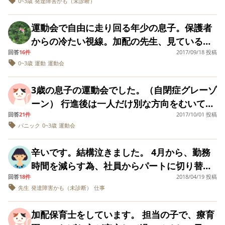
0~3歳
発達障害かも（未診断）
でも早い生まれですが、発達はゆっくりめだ
て一番大切な環境は、その子の周りの大人がみんな仲良く
した。 土曜日は、保
目のときには、 先
護者会です。 本当に
からは練習ではで
することだと考えています。保護者の方、今回申し出てく
と思います。 競技は２つどちらとも親子競技
本当に気が重いです
てるけど、本番で
運動会で自由に走り回る年少の息子。保護者
ださったお母さんにもいろいろ教えていただきながら、子
で、ダンスと簡単な障害物競走でした。 朝は
が、行って、謝罪し
難しいかもしれな
からの冷たい視線。加配の先生、見ているだ
ようと思います。そ
と言われてたので
どもの笑顔（と、できること。やっぱりここは手放せな
ご機嫌でしたが、会場に入ってからすぐ様子
して、特性について
が一番頑張ってい
回答
16件
2017/09/18 投稿
け。辛い運動会でした。自閉症スペクトラム
い！）を増やしていきたいです。 一人一人に返事できな
が変わり「帰りたい」「やだ」「行かない」
話そうと思います。
競技だったので胸
0~3歳
運動
運動会
障がいの疑いのある息子を支える母。この子
くてごめんなさい。 ありがとうございました。
障害なんだから、許
くるものがありま
の一点張り。泣くわけではなく怒っている様
してとは思っていま
た。正直辛かった
は、このまま、自由で良いのか？
子。予想はできていたので少しでも慣れれば
せん。理解もしても
す。 どんと構えて
3歳の息子の運動会でした。（自閉症グレーゾ
らえるかは分かりま
と、これが今の娘
と早めに到着しましたが、慣れる様子なし。
ーン） 行進後は一人だけ別な方向をむいて、
せん。 ただ、このま
成長段階なのだと
先生たちも子供の特性を知っているので緊張
までは、不信感しか
そう受け止めよう
回答
21件
2017/10/01 投稿
体操をしないでぼーとしている。 ダンスはし
ないだろうと思うの
しているのに、こ
パニック
0~3歳
運動会
しちゃうね〜など声をかけてくれますが、す
ないでぼーとしている。 かけっこはパニック
で。 同じ経験がある
ような行事になる
べて無視。目も合わせていませんでした。 抱
方、何か、アドバイ
苦しくなります。 娘
になり不参加。 親子競技は衣装を拒否。暴れ
スと、勇気を下さ
はリレーのゴール
辛いです。結構泣きました。 4月から、勤務
っこのままでいいですよと言われたので抱っ
て保護者席にいってしまいました。 親として
い！！
ープのところまで
時間を減らす為、社員からパートに切り替え
こして入場門で待機、行進の時点で「動くな
生と行き友達が走
は、「人とくらべない」と頭では百万回とな
回答
18件
終わるまでその場
2018/04/19 投稿
ました。今は、前職の有休消化中で、新しく
ー！」「おろせー！」と激怒。 抱っこもまと
えてわかっているつもりです。理解していま
いましたが、反動
先生
発達障害かも（未診断）
仕事
勤務するまで、産休のお母さんと同じ時間帯
もにできず力一杯足にしがみついたまま競技
泣いて動けなくな
すが なぜか、涙が止まらなくなってしまいま
場面もありました
で保育園に預けています。 環境の変化で何か
エリアの端で孤立。 他の泣いて抱っこされて
した。 2日間涙が出続け、とまりません。 親
加配保育士をしています。 担当の子で、療育
よくやったと思う
あるだろうと、遅く預けて、早くお迎えの今
るお子さんも、泣きながらも大人しく抱っこ
面、私もギリギリ