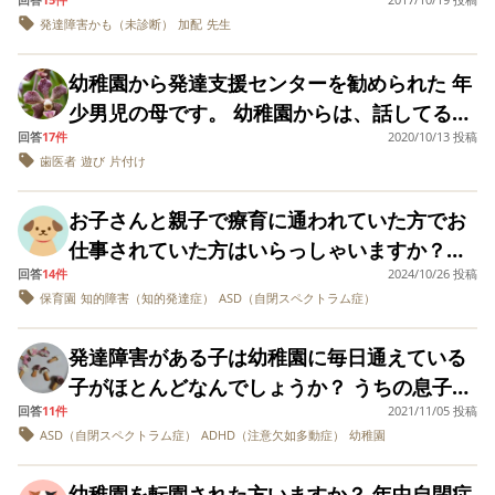
ぶりに仕事をしています。 担当している子
す。 娘はリレーのゴールテープのところまで
ちゃって 自分の番になったけど機嫌を損ね
参加してました。 園のほうでも色々考えてく
発達障害かも（未診断）
加配
先生
られないように頑張っています。が最近限界
は、3歳の男の子。 対人面を苦手とし、たく
先生と行き友達が走り終わるまでその場にい
てしまって走れなかったとのことでした 外で
れるようですが、他のサポートが必要なお子
です。原因はやはり思うような発達の成果が
さんの子がいる子のところには入っていけま
ましたが、反動で泣いて動けなくなる場面も
の練習の時は遊具で遊ばせてから走らせてる
幼稚園から発達支援センターを勧められた 年
さんはどのようにしていたか参考にした上
見られないからです。１年間やって来ました
せん。 遊びは1人遊び、もしくは平行遊び。
ありました。 よくやったと思う反面、私もギ
らしいです 私もお迎えの後に用事があってす
少男児の母です。 幼稚園からは、話してると
で、考えたいので、教えていただければあり
が何一つズボン１つ履けません。トイレもこ
会話は普通にできますが、一方的に話すとこ
リギリの精神状態で見守っていました。 人に
ぐ帰らなきゃいけない時は泣いて暴れる息子
回答
17件
2020/10/13 投稿
きに視線が合わない、 運動会やお遊戯会の練
がたいです。
ちらが下ろさないと排尿さえ出来ません。話
ろもあります。 何に悩んでいるかと言います
見られることに大きな不安をもつ娘ですが、
歯医者
遊び
片付け
を抱きかかえたり 教室から出たタイミング
習のとき上の空、 お友だちとふざけ始めると
も出来ません。意思疏通も出来ません。一人
と、その子が先生によって、ランクづけをし
行事を見るだけでも娘にとって経験になった
で抱っこ紐したりしてます 園庭で遊ばせてか
止まらない、 不器用などといわれました。 親
で立つことはもちろんこちらの言うことは理
ていることです。 私には甘えられると思って
のだろうか。意味あったのかな？と気持ちが
お子さんと親子で療育に通われていた方でお
ら帰る時も同じような感じです ラムネを持
としては、全く発育に心配をしていません。
解できないのです。洋服の着脱も手洗いも食
いて、困った時、不安な時は呼んできます。
混乱していて分からなくなりました。今後の
仕事されていた方はいらっしゃいますか？ど
たせたらおとなしく手を繋いで車まで行って
欲目とかではなく、 家で困ってることはな
事も排泄も全てこちらがしないと出来ないの
でも、苦手な場面になると大きな声を出した
卒園式なども‥ 診断を受けて1年になります
回答
14件
2024/10/26 投稿
んな感じで両立されていましたか？ もうすぐ
くれましたが 「もう帰るよ〜」と声かけし
く、むしろしっかりしているので助けてもら
です。歩行にも介助がいります。食事は凄く
保育園
知的障害（知的発達症）
ASD（自閉スペクトラム症）
りして、気持ちを紛らわすところがあり、そ
が、昨年より今年の娘は成長していることは
3歳と1歳になる子がいます。上の子が自閉症
て帰ろうとしても逃げたり手を繋いでも体を
うこともよくあります。 歯医者では母は待合
汚しお洋服も床も米粒だらけです。毎日お洋
の場面だけ室外に出て、気持ちを切り替えた
実感としてあります。 親としてもう少し気持
です。軽度から中度の境目の知的障害もある
グニャグニャして歩いてくれないので 結局い
室にいて、子どもひとりで治療にいけていま
発達障害がある子は幼稚園に毎日通えている
服についた米粒を取りながら洗いながら床も
いところなのですが、それは園のやり方には
ちを大きく構えるにはどうすればよいでしょ
ようで愛の手帳を申請予定です。保育園には
つも抱きかかえて帰ってます(・・;) とにかく
す。 遊び広場でも時間を伝えれば、その時間
子がほとんどなんでしょうか？ うちの息子は
掃除しながら下に落ちてるものも拾って食べ
そぐわないというように感じています。 ま
うか。 皆さんも私のように心のなかではハラ
通っていますが、生活面で周りの子との差が
ずっと動いていたいようなのです 先生方も息
に片付けて帰れます。 大人数の体操教室も特
回答
11件
2021/11/05 投稿
年少の時に発達障害がわかりました。(ADHD
るのを必死で阻止します。手洗い泡ソープは
た、私以外の先生がつくと、辞めてなんとな
ハラしたり、落ち込んだりされましたか？ど
目立ち加配をお願いしました。下の子の育休
子が落ち着いて本番頑張れるように方法を考
ASD（自閉スペクトラム症）
ADHD（注意欠如多動症）
幼稚園
に問題なく参加できています。 支援センター
と自閉スペクトラム症) 年少の時にお昼ご飯
手洗いの度に食べようとするのを力強く阻止
くこなせてしまうのです。 立場的には、クラ
のようにして乗り越えていかれたかよろしけ
中で下の子が保育園に入れたら来春復帰しよ
えると仰ってくれましたが もしもの時はお
は家の様子ではなく、 幼稚園からの意見書で
を時間に食べるのができないこと、午後にな
し、やってはダメよと言うことを分からない
スの中では私は加配担当なので、彼の中でも
れば教えていただきたいです。
うと思っています。ただ、最近少し遠いので
幼稚園を転園された方いますか？ 年中自閉症
母さんを呼ぶかもしれないとのことでした ち