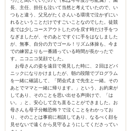
だんだりもたれたりしながらも）、給食では目の前にある
長、主任、担任も泣いて当然と考えていたので、い
と手づかみで食べてしまう、あるいは立ち歩くか床に寝転
つもと違う、父兄がたくさんいる環境で泣かずにい
ぶところから、座って待てるようになりみんなといただき
れるということだけですごいことなのでした。徒競
ますができるようになりました。もちろん昨年度からの支
走では少しコースアウトしたのを戻す時だけ手をつ
援の積み重ねでの成長です。
なぎましたが、そのあとですぐに手をはなしました
が、無事、自分の力でゴール！リズム体操も、今ま
昨年度はずーっと泣いていて運動会に参加できなかったら
での練習よりも一番踊っている時間が長かったで
しいので当日どうなるかは未知数ですが、自分の心の小さ
す。ニコニコ笑顔でした。
さを感じています（涙）。
お母さんの姿を遠目で発見した時に、２回ほどパ
ニックになりかけましたが、朝の段階でプログラム
を一緒に確認して、「閉会式まで先生と一緒。その
あとでママと一緒に帰ります。」という、お約束が
してあり、そのことを思い出せる声掛けで、「は
い。」と、安心して立ち直ることができました。お
母さんも母子分離恐怖？で泣くことをわかってお
り、そのことは事前に相談してあり、なるべく顔を
見せないで遠くから見守るようにしてくださってい