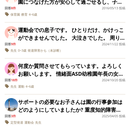
としては失格ですが､保育園にいくのも怖くな
園につなげた方が安心して過ごせるし、子ど
精神状態で見守っ
の状況は、良い状態かなと思っていました。
されダンスに参加していました。 次に障害物
り、ほかの親御さんとお話しするのも怖いで
回答
8件
2016/05/13 投稿
もも伸びると思われる子がいます。（少しで
いました。 人に見
来週の半ばから、勤務ですが、先生に、娘に
競走ですが、抱っこさせてくれず脇を抱えて
れることに大きな
保育園
療育
4~6歳
す。 なにかアドバイスをお願いします。
もきになる子は療育園のが確実にのびます
安をもつ娘ですが
疲れも出ているようですし、お休みの間は、
なんとか移動させながらひとつも障害を自分
が） 昨年度の担任の先生は療育園の経験があ
行事を見るだけで
半日でお迎えに来たり、娘もお休みしても良
運動会での息子です。 ひとりだけ、かけっこ
でやることなく、脇を抱えながらゴール。最
娘にとって経験に
るので、母親支援も頑張られていたようです
ったのだろうか。
いかなと思いますよ。と言われました。 それ
ができませんでした。 大泣きでした。 周りの
初から最後まで何もやってないのはうちの子
が、つなげられなかったと悔やんでいまし
味あったのかな？
で、何となく、保育園の様子を聞きました。
回答
9件
2024/11/22 投稿
子はみんな上手にできていたのにうちだけ…
だけでした。 競技が終わった瞬間いつもの元
気持ちが混乱して
た。毎月懇談もされていました。今年度の担
先生
0~3歳
発達障害かも（未診断）
て分からなくなり
分かってはいましたが、最近、どうしても手
始まる前からぐずぐずしていたのですが、 先
気な姿に元通り。おちゃらけたセリフを言い
任は「療育行くべきだけど、お母さんがわか
した。今後の卒園
が出るようです。 先生が、そうやって言うと
生に抱えられてのかけっこでした、 本当に悲
ながら会場から足軽に出て行きました。 その
なども‥ 診断を受けて
ってないしやる気がないから、私も関わる気
何度か質問させてもらっています。よろしく
1年になりますが
いうことは、園に苦情がいっているのでしょ
しくて落ち込んでいます。 どうしてうちだ
場では子供の嫌だという気持ちに寄り添い、
ない。」と、なげやり（担任は療育未経
年より今年の娘は
お願いします。 情緒面ASD幼稚園年長の女の
うか？ もしくは、単に、仕事してない間は、
け、、そんな気持ちです😢 どう対応してあげ
なんとか平静を装い家まで帰りましたが、後
長していることは
験）。 視覚カードや、好きなおもちゃ、絵本
回答
18件
2024/10/20 投稿
子がいます。 運動会がありました。 今年は練
感としてあります
無理に預けなくても。といったことでしょう
れば良いのでしょうか。
から情けなく、自分がしてきた育児を否定さ
先生
運動
4~6歳
などを準備して、集団の中でも安心してスキ
親としてもう少し
習にも参加していて昨年のときよりは、ぐっ
か？ 明日は、休むことにしました。 土曜日
れたように感じました。 周りの観覧の保護者
持ちを大きく構え
ルがみにつけられるように工夫しています
と成長を感じられています。 今年は初めての
にはどうすればよ
は、保護者会です。 本当に本当に気が重いで
さんからの視線も痛く、つらかったです。 前
サポートの必要なお子さんは園の行事参加は
が、保育園という集団生活の中では、その子
でしょうか。 皆さ
学年全体での運動会でしたので、 本番は見ら
すが、行って、謝罪しようと思います。そし
から発達について不安に思っていたので社会
も私のように心の
どのようにしていましたか? 重度知的障害の
のペースで取り組みやすい環境を整えて自ら
れる人数も多いし、不安も大きくなるだろう
かではハラハラし
て、特性について話そうと思います。障害な
福祉センターの方に相談している段階です。
回答
3件
2025/04/05 投稿
年長娘です。この春から保育園の年長にあが
動けるようにする支援がやりずらい。どうし
り、落ち込んだり
と予測していました。 全体リハーサルから、
んだから、許してとは思っていません。理解
定型発達
運動会
先生
いろんな質問箱を見ましたが、成長された成
れましたか？どの
り、年長のみの行事が増えます。それに当た
ても、本人が受け入れる前にみんなについて
不安が募っていて参加できなくなりましたが
うにして乗り越え