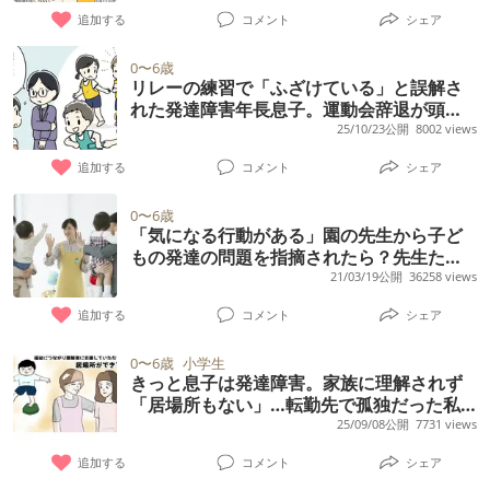
名な療育です。 もう辞めて、訪問看護で
います。自宅近くのところはひと学年20人弱
追加する
コメント
シェア
OT、PTにお願いするか悩んでます（ここは保
と少ないため（今いるところはマンモス園で
育所等支援訪問もしていて、小学校でも保育
0〜6歳
全学年合わせると300人近くいます）落ち着
リレーの練習で「ふざけている」と誤解さ
所等支援訪問してくれます）。 ちなみに、平
れた発達障害年長息子。運動会辞退が頭を
いて過ごせるのかなと思います。 あと1年で
日に通ってる療育先は土曜日やってません
よぎったけれど…【読者体験談】
25/10/23公開
8002 views
すが、仕事を辞めてまで転園することに意味
（そこは放デイもやってるので長く続けたい
があるのかなと考えています。 転園された
追加する
コメント
シェア
とは思ってます。） どう思いますか？ １、こ
方、後悔はありませんでしたか？
どもが伸びてるなら、個別療育をこのまま続
0〜6歳
「気になる行動がある」園の先生から子ど
ける。 ２、訪問看護をお願いする。 ３、いっ
もの発達の問題を指摘されたら？先生たち
その事、個別療育も訪問看護も辞めて、習い
のことばから
21/03/19公開
36258 views
事してみる。 アドバイスください。
追加する
コメント
シェア
0〜6歳
小学生
きっと息子は発達障害。家族に理解されず
「居場所もない」…転勤先で孤独だった私
が救われた日
25/09/08公開
7731 views
追加する
コメント
シェア