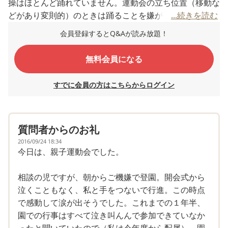
操はほとんど踊れていません。運動会の立ち位置（移動な
どがあり変則的）のときは踊ることを嫌がりますが、普段
...続きを読む
の体操の立ち位置では機嫌が良いと体を楽しそうに動かす
会員登録するとQ&Aが読み放題！
ときもあります。
無料会員になる
しかし、予行演習に来ていた父母の会のおかあさんで対象
児のおかあさんと仲の良い方から「リズム体操によかった
すでに会員の方はこちらからログイン
らわたしが一緒にでます。園長先生もいいといっていまし
た。」とお申し出がありました。行進や移動などできたこ
とより、できない部分が目に付いたのであろうことは予想
質問者からのお礼
できますし、その子も、そのお母さんのことが好きなの
で、楽しく参加できるならいいのかもしれないと思います
2016/09/24 18:34
今日は、親子運動会でした。
が、もやもやしてしまいました。
相談の児ですが、朝からご機嫌で登園。開会式から
この４月から、移動はあるきたくないので全て抱っこを求
泣くこともなく、私と手をつないで行進。この時点
めるのを自分の力で歩いて移動できるように。遊戯室など
で感動して涙が出そうでした。これまでの１年半、
では昨年までは中に入れない、あるいは保育士の膝かおん
園での行事はすべて泣き叫んんで参加できていなか
ぶだったところから自分で座っていられる（途中、寝転ん
ったと聞いていたので（私は今年度から配属）、園