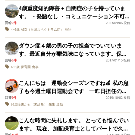
もしてもらえるかは分かりません。 ただ、こ
功談を見ていてもうちの子がそうなれると思
り、事前に参加の手だてについて、園と打ち
行かせる感じで集団の中での活動になってし
いかれたかよろし
本番の雰囲気やお友達を応援するだけでも、
4歳重度知的障害 + 自閉症の子を持っていま
のままでは、不信感しかないだろうと思うの
えません。ある程度年齢を経ても変わらずで
れば教えていただ
合わせすることになりました。一番直近のイ
まいます。療育園にいけば、子供も安心して
見ることだけでも経験になるだろうと先生と
す。 ・発語なし ・コミュニケーション不可
たいです。
で。 同じ経験がある方、何か、アドバイス
きなかった方いらっしゃいますか？ また、運
ベントは登山です。現在小学生の娘（定型発
過ごせるし、この子ももっと伸びるのに！と
話し合って当日行きました。 何か1つでも、
回答
9件
2023/09/06 投稿
・名前を呼んでも振り返らない ・奇声、癇癪
と、勇気を下さい！！
動会を機に発達障害の相談をされた方いらっ
達）もいて、当時の話を聞いたら、岩の間を
口惜しいです。 愚痴っぽくなってすみませ
4~6歳
ASD（自閉スペクトラム症）
発語
参加できるかもしれないという淡い希望も抱
有 ・衣食住全介助必要 正直な話この子に可能
しゃいますか？
通ったなど、年長娘には難しいのではと印象
ん。どのようにして関係機関と繋げられるで
きつつ。 園児席で座って見てただけ頑張った
性も未来も全く感じません。自立できず穀潰
を持ちました。年長娘は、平地なら2.5キロ先
ダウン症４歳の男の子の担当でついていま
しょう？医師にもかかっていませんが、知的
と思いました。 それでも、私は頭ではそうや
しになる未来しか想像できないのです。成長
生と手をつないで歩けるぐらいの体力はあり
す。最近自分が鬱気味になっています。保育
もあると思います。おかあさんは言語理解の
って娘の頑張りを受け止めているようで、実
しない子を見ていると毎日の育児が本当に苦
ます。療育施設の先生は、参加なら、荷物を
回答
6件
2017/01/15 投稿
士として情けない思いで誰にも相談出来ずに
ない子供に質問して、出した音声を「この子
際には他の園児の姿を見て隠れて泣けてしま
痛でしょうがないのですがこの悩みとどう向
4~6歳
保育園
食事
減らすのが必須なのではとご意見いただきま
います。その子は１日の起きてる時間をほぼ
はこうしたいと言っています。」と笑顔でい
いました。 特に春から練習していた竹馬の演
き合えばよいでしょうか？何かしらマインド
した。 直近の登山以外にも、民間のスイミン
保育園で過ごしています。普通の保育園で
われ、じぶんの意思をとおします。今の環境
目のときには、 先生からは練習ではできてる
セットを変えることは可能なのでしょうか？
こんにちは 運動会シーズンですね🍎 私の息
グスクールのプールをお借りしてのスイミン
す。月曜から土曜迄休みなく毎日来ます。10
で、私に何ができるでしょう？他に担当の子
けど、本番では難しいかもしれないと言われ
経験者の方是非助言をお願いします。
子も今週土曜日運動会です 一昨日担任の先
グ、秋登山、運動会のリレーなど、今までよ
時間位居るので職員よりも長く居ることにな
３人と、加配対象じゃないけど配慮のいる子
てたのですが一番頑張っていた競技だったの
回答
9件
2019/10/02 投稿
生から息子のかけっこ練習の時の様子につい
り難易度がグッと上がるため、参加しないと
ります。私は職場に行くのさえ辛くその子を
もいる状況です。
で胸にくるものがありました。正直辛かった
発達障害かも（未診断）
先生
運動
て話してくれました その日は二階のお遊戯室
いうのも選択肢に入ってくるかと思います。
見たり、声を聞いたり保護者を見ると嫌悪感
です。 どんと構えてと、これが今の娘の成長
での練習だったのですが 順番待ちが出来な
今までの運動会や発表会では、事前練習では
を感じ辛いときはトイレで涙が出るときもあ
こんな時間に失礼します。 とっても悩んでい
段階なのだと、そう受け止めようとしている
くておもちゃなどで気を紛らわせていたそう
機嫌悪かったけど、本番では先生のサポート
ります。もちろん他の職員にももちろん保護
ます。 現在、加配保育士としてパートで久し
のに、このような行事になると苦しくなりま
なのですが 早くかけっこしたくて泣き暴れ
つきで自分ができる範囲でやるという感じで
者にも対応するときは笑顔で自分の感情を悟
回答
15件
2017/10/19 投稿