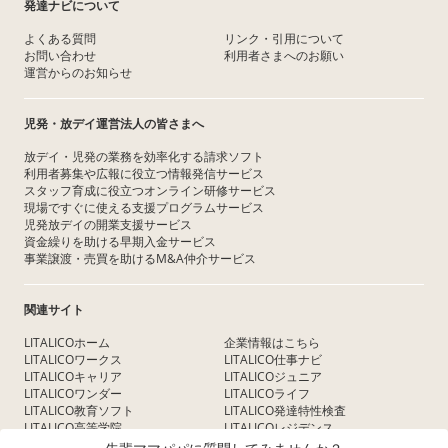
発達ナビについて
よくある質問
リンク・引用について
お問い合わせ
利用者さまへのお願い
運営からのお知らせ
児発・放デイ運営法人の皆さまへ
放デイ・児発の業務を効率化する請求ソフト
利用者募集や広報に役立つ情報発信サービス
スタッフ育成に役立つオンライン研修サービス
現場ですぐに使える支援プログラムサービス
児発放デイの開業支援サービス
資金繰りを助ける早期入金サービス
事業譲渡・売買を助けるM&A仲介サービス
関連サイト
LITALICOホーム
企業情報はこちら
LITALICOワークス
LITALICO仕事ナビ
LITALICOキャリア
LITALICOジュニア
LITALICOワンダー
LITALICOライフ
LITALICO教育ソフト
LITALICO発達特性検査
LITALICO高等学院
LITALICOレジデンス
LITALICO研究所