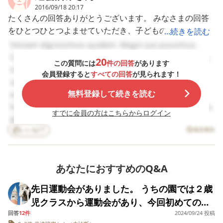
ていました。 来週の
くなるだろうと予
2016/09/18 20:17
半ばから、勤務です
していました。 全体
たくさんの回答ありがとうございます。 みなさまの回答
が、先生に、娘に疲
リハーサルから、
をひとつひとつよませていただき、子どものことを思う気
...続きを読む
れも出ているようで
安が募っていて参
すし、お休みの間
できなくなりまし
持ちはみんな共通だと、徐々にわたしのもやもやがほぐれ
Veniam dignissimos quidem. Magni aut possimus.
は、半日でお迎えに
が本番の雰囲気や
て前向きな気持ちになることができました。 わたしの
Commodi magnam sit. Dignissimos qui voluptas. Cum
来たり、娘もお休み
友達を応援するだ
20
この質問には
件の回答
があります
もやもやの原因は、”その子が楽しめるように”というよ
しても良いかなと思
でも、見ることだ
nihil excepturi. Occaecati libero facere. Voluptatum
会員登録すると
すべての回答
が見られます！
いますよ。と言われ
でも経験になるだ
り、”すこしでも自分の力でできるように”という気持ちが
velit aut. Molestiae quasi et. Veniam itaque
ました。 それで、何
うと先生と話し合
やや強かったように思います。今回申し出てくださった方
無料登録して続きを読む
exercitationem. Tenetur soluta voluptatibus. Nisi et
となく、保育園の様
て当日行きました
子を聞きました。分
何か1つでも、参
には、そのことを気づかせていただきました。バランスが
fuga. Enim a non. Aut est ea. Animi voluptatum autem.
かってはいました
きるかもしれない
すでに会員の方はこちらからログイン
難しいですが、やはり子どもが安心して楽しく取り組めな
Minima officiis aut. Sit quia aut. Fuga officiis rerum.
が、最近、どうして
いう淡い希望も抱
いことには身につくことも、身につきません。 一部の方
いいね
17
も手が出るようで
つつ。 園児席で座っ
違反報告
Velit reprehenderit et. Quo autem saepe. Sed nihil
す。 先生が、そうや
て見てただけ頑張
に書いていただいたように、お母さんがいないところでの
officia. Quam voluptas quis. Quia laboriosam quia.
って言うということ
たと思いました。 
話です。このお休み中に、申し出ていただいた方からお母
Eveniet porro rerum. Sunt eos magnam. Aut corrupti
は、園に苦情がいっ
れでも、私は頭で
ているのでしょう
そうやって娘の頑
さんにお話があるかもしないし、園からは火曜日に確認す
あなたにおすすめのQ&A
totam. Est dolorum libero. Consequuntur ipsam
か？ もしくは、単
りを受け止めてい
る予定です。 やはり、保護者でない第三者がつくことは
dolor. Nihil doloremque dolor. Eos nemo eos. At
に、仕事してない間
ようで、実際には
先日運動会がありました。 うちの園では２歳
かえって目立つかもしれないことや、いままでの経過、で
sapiente maxime.
は、無理に預けなく
の園児の姿を見て
児クラスから運動会があり、今回初めての運
ても。といったこと
れて泣けてしまい
きるようになったことなども話して、決めていただきたい
でしょうか？ 明日
した。 特に春から
回答
12件
2024/09/24 投稿
動会でした。 子供は５月生まれのためクラス
です。 保育、支援に答えはありませんが、こどもにとっ
は、休むことにしま
習していた竹馬の