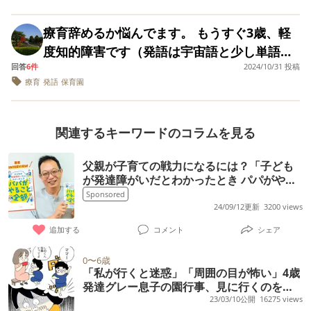
と比べて4ヶ月しか上がっておらずショックで
友達の人を噛む行為を学んでしまいそれを幼
さんのお話を聞いたら、今更ながら違うとこ
した。 （本人はできることはたくさん増えた
稚園でやってしまったり（１回のみ、強くは
療育辞めるか悩んでます。 もうすぐ3歳、軽
ろの方が良かったのか、とりあえず入園だけ
のですが…） 1年で2ヶ月ずつの成長となる
かんでないようです）などの問題もでてきま
度知的障害です（発語は宇宙語と少し単語が
させて面倒な子は登園日数を減らしてしまえ
と、単純計算で10年後（15才）の頃には3才8
した。療育にいっているせいで全員でやるお
回答
6件
2024/10/31 投稿
出てます） 普段は保育園に通っていて、平日
ば良いと思ってるんじゃないかとか少しスッ
ヶ月程度の精神年齢となるのでは？と考えて
遊戯も休んでいる日に進んでしまっていてつ
療育
発語
保育園
に１日（小集団の療育で手厚く４時間）、土
キリしない自分がいます。 現在の幼稚園は園
います。 判定結果はあくまで目安なので「出
いていけず。 また、私が悪いのですがのびの
曜日に1時間の個別療育に通ってます。 土曜
児が多く、のびのびした幼稚園です。どんな
来ること、出来ないことに目を向ける」のは
び系ではなくお勉強だらけ、かつ、いわゆる
日の個別療育は２歳になって、すぐ通い始め
子でも入園できるような園だと思いここを選
関連するキーワードのコラムを見る
百も承知なのですが、この先の将来不安しか
ヨコミネ式で逆立ち歩きやらをやらなければ
て半年過ぎました。そのときは開園したばか
びました。 発達障害のあるお子さんの幼稚園
ありません。 同じような経験をされた方はい
いけないところなのでまったくついていけま
りだったのですが、半年たたずに管理者含め
での生活、対応はみなさんどうしてるのか知
父親が子育ての戦力になるには？「子ども
らっしゃいますか？また、10代の頃（もしく
せん。それでも先生方はすごく可愛がってく
が発達障がいだとわかったとき パパがやる
て、先生達全員が辞めました。 そこで新しい
りたいので教えてください。 今月末に幼稚園
は大人）にはどのように成長されたか教えて
れ、加配制度がないにも関わらずとてもよく
こと全部」【著者インタビュー】
Sponsored
先生達に総入れ替えになったのですがまた、
側とこれからのことについて話し合いを持つ
欲しいです。
24/09/12更新
3200 views
面倒をみてくれて、園長の方針もとてもよい
新しい管理者が1か月で辞めました。 こども
予定です。(私の要望としては通う日数と時間
ため通っているという状況です。息子本人は
追加する
コメント
シェア
は先生がくるくる変わるので戸惑っています
を増やしてもらいたいと伝える予定です。)
ニコニコしているのでストレスになっている
がやや楽しくは通ってるようには見えます。
文章がわかりずらくて長々とすみません。 ア
0〜6歳
のかどうかもわかりませんが。。 前置きが長
「私が行くと迷惑」「周囲の目が怖い」4歳
こどものできる事は増えてきてますが信用出
ドバイスお願いします。
発達グレー息子の園行事、見に行くのをあ
くなりました。 この子のために仕事をやめて
来ません。 土曜日の療育は大手チェーンの有
きらめた母の後悔【専門家アドバイスも】
23/03/10公開
16275 views
加配つきの公立の幼稚園に行こうかと思って