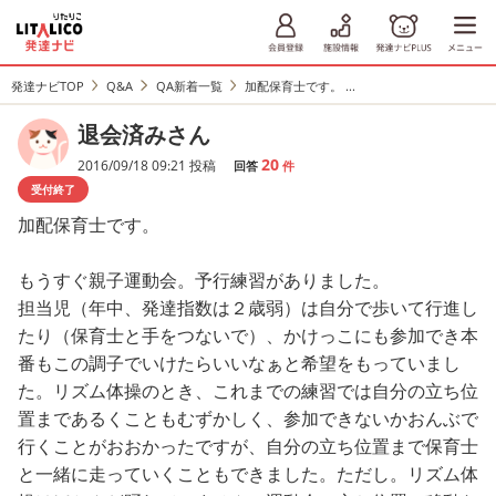
発達ナビTOP
Q&A
QA新着一覧
加配保育士です。 ...
退会済みさん
20
2016/09/18 09:21 投稿
回答
件
受付終了
加配保育士です。
もうすぐ親子運動会。予行練習がありました。
担当児（年中、発達指数は２歳弱）は自分で歩いて行進し
たり（保育士と手をつないで）、かけっこにも参加でき本
番もこの調子でいけたらいいなぁと希望をもっていまし
た。リズム体操のとき、これまでの練習では自分の立ち位
置まであるくこともむずかしく、参加できないかおんぶで
行くことがおおかったですが、自分の立ち位置まで保育士
と一緒に走っていくこともできました。ただし。リズム体