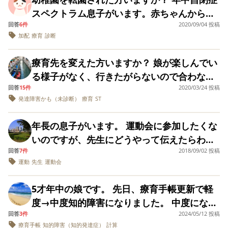
こどもの発達を判断するそうです。 私が幼稚
ると行動が荒くなることが多く本人も辛そう
のでやります。その度に止めさせる、すると
そういう位置付けになってるように感じま
すが病院併設ですごく子供に合いそうな療育
スペクトラム息子がいます。赤ちゃんから保
なみに同じ歳の甥っ子は順番まで待ってよー
園に何をいっても、 そうですよね、お母さ
だと幼稚園から指摘されて、年少の途中から
その子も面白くないので、唾を吐いたり叩い
す。 その声を出すのは苦手な場面と書きまし
園に出会えて週1回（親子通園3時間半）通う
回答
6件
2020/09/04 投稿
育園に入れていましたがとくに何も指摘され
いどんの合図で走っていたそうなのですが
ん、受け入れられないですよね、わかります
午前で帰る(迎えに行く)状況になりました。
たりします。我慢我慢と優しく接するのです
たが、構って欲しいのかなと感じる時もあり
加配
療育
診断
予定です。平日のみの園のため仕事復帰した
ていなかったため、自宅からは遠いけれども
「待つ」ことを覚える為にみなさんは何かし
よ、 みたいにいわれて、 受け入れられない母
そして、現在の年中では幼稚園から登園日数
がもうダメです。保育士として情けない限り
ます。 人によって態度が違ったりなどは、あ
らそこには通園できなくなります。先生には5
職場すぐの幼稚園に年少から入りました。 言
ていますでしょうか？ うちの息子の場合言葉
認定をされています。 確かに子育てで不都合
を減らしてほしいといわれ(言われたのは年少
です。こんなことでごめんなさい。何か言葉
療育先を変えた方いますか？ 娘が楽しんでい
ると思いますが、こういった場合、私はどの
ヶ月間ぐらいになりますがと話したら5ヶ月間
葉は遅れていたけれども障害などとはまった
だけだとわからないのかもしれないので 視
を感じてるなら 支援センターにいかせるべき
の2月ぐらい)週2回午前中だけ通っています。
を下さい。すみません。
る様子がなく、行きたがらないので合わない
ように向き合っていくべきでしょうか？ この
で訓練すれば成果は出ますよ、大丈夫ですよ
く思わずにいたところ、年少の授業参観や音
覚的に伝わったらいいなと思ってます
だとおもいます。 しかし、親は不都合をかん
その他の平日は児発を利用しています。 来年
回答
15件
2020/03/24 投稿
のかもと感じています。 出来たばかりの施設
ランクづけは変わることがあるのでしょう
と言われました。かわりに民間の療育施設の
楽発表会でまわりに全くついていけてないど
じてなく、 幼稚園からの意見だけで療育にい
発達障害かも（未診断）
療育
ST
度は年長なので就学のことも考えてスケジュ
で、楽器を鳴らしたり楽器で療育をするよう
か？
空きが出たら土日どちらかに1時間だけ療育に
ころか並ぶことさえできておらず、その後診
かせるべきなのでしょうか。 私の知る限り、
ールを組みたいと思っています。 先日心理士
な場所です。 市のSTさんに相談すると、そこ
行くことになります。 正社員をやめてパート
断に至りました。 現在は療育を週２回半、幼
年長の息子がいます。 運動会に参加したくな
こどもは視線が合わなかったり、 上の空のと
さんに相談したら、幼稚園にもっと長く、日
は看護師さんもいて重度のお子さんを得意と
を見つけて子供と週数回療育園に通ったほう
稚園を２回半で通っております。このため仕
いのですが、先生にどうやって伝えたらわか
きなどは、興味のない話の時だけです。
数も増やして通えるようになると良いとアド
する所だと言われました。 STさんに勧められ
が専門の先生たちに手厚く見てもらえて子供
事も午前のみにしたり一部10時勤務に変えて
回答
7件
2018/09/02 投稿
ってもらえるでしょうか？ 不参加の理由は、
バイスをもらいました。 うちの息子のような
た別の療育に行きたいと思い始めましたが、
ものびのびと過ごせるのかなと思ったりしま
運動
先生
運動会
もらったり大変でした。 年中も半ばにさしか
走らないし真似できないし縄跳び跳び箱等と
発達障害の子はたくさんいて、みんな幼稚園
そこに行くには待機期間があり、今の療育も
す。将来上の子がどうなるかわからないので
かり、みんな一緒にいろいろ練習できる時間
にかくできることが何もなく、その場にいる
に通えている。大変だけど、幼稚園も工夫し
やめないと行けません。 もちろん療育は続け
5才年中の娘です。 先日、療育手帳更新で軽
なるべく貯金しておくなら正社員。色々考え
も増えたり、園に入る時にあいさつができる
だけなので、見ているのが辛いからです。 正
て頑張ってくれてると言っていました。 私は
た方が良いのは分かってますが、子供が楽し
度→中度知的障害になりました。 中度になる
ます。
ようになったりとできることが増えた反面、
直に伝えても、説得されられる気がして。 こ
今の幼稚園は先生たちも大変な中で良く対応
んでいない療育に行き続けていてもプラスに
回答
3件
2024/05/12 投稿
のは想定していました。が、推定年齢が2年前
まわりが成長して嫌われ始めたり療育でのお
ういう考えが甘いですかね…
してくれてると思っていたのですが、心理士
療育手帳
知的障害（知的発達症）
計算
なるものでしょうか。