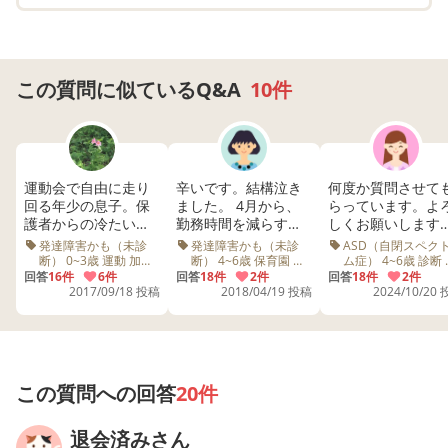
この質問に似ているQ&A
10件
運動会で自由に走り
辛いです。結構泣き
何度か質問させて
回る年少の息子。保
ました。 4月から、
らっています。よ
護者からの冷たい視
勤務時間を減らす
しくお願いします
線。加配の先生、見
為、社員からパート
情緒面ASD幼稚園
発達障害かも（未診
発達障害かも（未診
ASD（自閉スペク
ているだけ。辛い運
に切り替えました。
長の女の子がいま
断） 0~3歳 運動 加配
断） 4~6歳 保育園 先
ム症） 4~6歳 診断
運動会 先生
生 仕事
動 幼稚園 運動会 
動会でした。自閉症
回答
16件
6件
今は、前職の有休消
回答
18件
2件
す。 運動会があり
回答
18件
2件
2017/09/18 投稿
2018/04/19 投稿
2024/10/20
スペクトラム障がい
化中で、新しく勤務
した。 今年は練習
の疑いのある息子を
するまで、産休のお
も参加していて昨
支える母。この子
母さんと同じ時間帯
のときよりは、ぐ
は、このまま、自由
で保育園に預けてい
と成長を感じられ
で良いのか？
ます。 環境の変化で
います。 今年は初
何かあるだろうと、
ての学年全体での
この質問への回答
20件
遅く預けて、早くお
動会でしたので、 
迎えの今の状況は、
番は見られる人数
退会済みさん
良い状態かなと思っ
多いし、不安も大