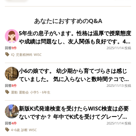
も言われなかった。みんな原稿や前向いてるし…｣って…
でしたし、日常生活
のような配慮はさ
任と別ならば、先生間の連携ミスもあるのかと。 普通級
Omnis doloribus sit. Consequatur eveniet inventore.
で困った点もなかっ
ていないようです
そんな事ありますか？
にとっては支援級の子は同じ教室で授業を受けていてもク
Suscipit consectetur ea. Aut vitae et. Quibusdam
たです） 入学まで半
通常級のみであれ
年きっていたので、
配慮など求めませ
ラスメイトではなくお客さんなんです。 なので本来役を
あなたにおすすめのQ&A
provident est. Quia vero sit. Commodi eaque ut.
正直戸惑ったんです
が、一体何のため
やるべき子が戻ってきたのであればお客さんに負荷をかけ
Tempore sit mollitia. Eligendi sequi doloremque.
が、なんらかの支援
支援級に在籍させ
5年生の息子がいます。性格は温厚で授業態度
私はこの話を聞いて、とても悲しかったんですが…息子は
ることはしない。 いわゆる子供たちが配慮をした結果逆
Quisquam quaerat officia.
が必要ならと思った
いるのかわからな
気にしてないと。
や成績は問題なし、友人関係も良好です。4年
ので、11月に支援セ
なりました。 担任
差別になっている可能性はあるかと思います。 嫌がらせ
ンターへ行き臨床心
は何度が話をして
でも私が根掘り葉掘り聞き出し、スッキリしてる感じで
回答
9件
2025/11/14 投稿
の終わり頃一時期抜毛症になり(今は治まって
で役を与えなかったというよりは、お子さんがどこまでな
理士の方に発達検査
すが、上記のよう
IQ
児童精神科
WISC
す。毎回こんなんです。
います)その時に児童精神科を受診しWISCを
ら出来てどこから出来ないのか、任せて失敗した時に連帯
をしてもらいまし
返事のみで終わり
先月のトラブルでも、息子について…頭では分かってるけ
た。 結果は、得意な
す。 校長など上の
責任にされてしまうのではないか、こういうところを気に
軽い気持ちで受けました。 昨日結果を聞きに
部分は、図形の把握
生方と話をするべ
小6の娘です。 幼少期から育てづらさは感じ
ど声が出ない…先生にヘルプを出すのも難しい…気にして
され外されたかと思います。 発表練習もあるのであれば
行ったところIQが低く境界知能のレベルでし
や数の認識。 不得手
でしょうか？
あげて下さいと伝えたばかりです。
ていました。 気に入らないと数時間テコでも
な部分は、数の暗唱
普通級のみで構成した方が休み時間に教室内で出来るので
た。あまりに寝耳に水のことで、これが抜毛
などから、話を聞い
(息子の支援目標も、自分の気持ちを言語化するです)
回答
8件
2025/11/13 投稿
動かないとか、小学校に上がっても時間の概
楽でしょうしね。お子さんも発表練習しなくてはいけない
症の原因だったのかと思う反面、現在症状も
て覚えるのが苦手。
運動
運動会
小学5・6年生
念がなく、時間に間に合うように行動するよ
というのを分かっていたのであれば「いつやる？」と自分
あとは、苦手意識が
出ておらず学校での授業も問題ない場合でも
また班練習に付いても、先生が授業内で｢練習時間の足り
あるもので緊張した
う細かく促してもまだ時間じゃないからと準
から聞かないといけなかったと思います。 交流担任にと
今後支援級を検討していった方がいいのでし
状態のときに持って
新版K式発達検査を受けたらWISC検査は必要
ない班は、各自集まって練習しなさい｣とは言ってたけ
っても支援級の子は一時的にお預かりしている子に過ぎな
備せず、結果時間になっても準備が間に合わ
いる力を発揮できな
ょうか？ とりあえず学校には相談するとして
ないですか？ 年中でK式を受けてグレーゾー
ど、集まる詳しい話は無かったと。
いという話でした。
いので、１人の子を特別扱いは出来ないですしそれを求め
ないので良くても遅刻、後から教室に入って
今後本人への告知を含めどのようにしていく
（数値としてのお話
でも息子だけが初回練習(昼休み)を知らず…校庭に遊びに
回答
4件
2025/11/14 投稿
ンと言われ、市から紹介された病院では
るのであれば大阪の様な入り込みしてよってなると思いま
いくのが嫌だからと行かない。 時間の問題が
は特になかったで
4~6歳
診断
WISC
のか見当がつきません…
行ってしまい、班の女子が支援級に呼びに来て、息子は支
ADHDと診断を受け療育に通い始めました。
す。 ものすごく熱心にやってくれる交流担任の年もあり
す） また、臨床心理