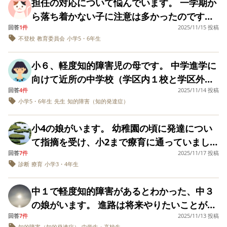
担任の対応について悩んでいます。 一学期か
く無事に帰ってきてくれましたが、私が度重
落ち度になります。
て女子にはまるで相手にされないようです。
検査の結果も保育に
ミングが出来たら一緒に読んだり、徐々に１
耳をもたなくなるので、言葉で言い聞かせた
ら落ち着かない子に注意は多かったのです
活かせたらという園
なる息子の脱走に心労が募り、自律神経失調
かまってくれる男子はいますがからかわれた
つずつ、失敗したり悔しい想いをしながら人
りすることが難しいです。 私が思いどおりに
長の話から急いで検
回答
1件
2025/11/15 投稿
が、二学期からうちの子ばかり叱責されるよ
症になってしまいました。次また脱走するの
せめて支援級なのだから、各々に合わせた伝え方して欲し
りお世話されたり対等ではないような…。そ
査したのにモヤモ
との付き合い方を学んでくれるかな、とノン
させようとしてしまっているのか、思い通り
不登校
教育委員会
小学5・6年生
うになりました。発達障害があり通級もして
ヤ。ワンマンな園長
いですが…私の要望が難しいのか分かりません。
かと考えると、夜もあまり眠れず、恐らく次
れを自覚してかグループワークでは隅でじっ
キに思っておりました。今月からリタリコジ
にならないから適切でない言葉をかけてしま
で元々苦手だったの
います。一時担任の事で、不登校になってい
に脱走されたら倒れると思います。 そうなる
としたり何もできずにいたりします。 支援級
が、さらに不信感と
小６、軽度知的障害児の母です。 中学進学に
ュニアさんのSSTの教室に通います。 前置き
っているのかと悩むことが増えてきました。
ます。ノートや振り返りが遅いとのこと。 指
いうか。 すみませ
前にどうにか脱走を止めたいです。脱走する
がないので転校も考えて近隣の知的級を見学
向けて近所の中学校（学区内１校と学区外１
が長くなってしまいましたが、今朝の登校中
かといって、嫌がることはやらせず、好きな
ん、愚痴になりまし
色々な視点から、アドバイス頂きたいです。
導が含みのある指導なのでと通級の担任に言
度に、息子の気持ちに寄り添いながら、ひと
予定です（情緒級はない地域） また投薬も検
た。 私がもっと自分
回答
4件
2025/11/14 投稿
校）を見学後、教育委員会の就学相談を受け
のことです。 通学路の途中まで息子を送るの
ことだけをやらせて、彼女の思うようにだけ
一応今月発達検査で、それを元に支援コーディネーターの
われました。本人には脅しに聞こえるようで
から普段の様子を一
りでの外出は危ない事、夜中は特に車からも
小学5・6年生
先生
知的障害（知的発達症）
討しています。 いろいろ模索してる状況では
ました。 近所ではありますが学区外の中学を
ですが、別れた所で同じ学童に通う同じ１年
させることがいいことだとも思えず、中学入
先生も交え面談希望する予定です(来年になるかと)
番知っている担任や
言葉もきつく怯えています。 行事でも練習の
見えにくいし、危険な事、不審者の危険等
ありますが、精神面での幼さは家庭でどのよ
園長に話をするべき
希望する旨お話ししたところ、教育相談は支
生普通級の男の子に会いました。息子は
学までもう期間もないのにどうしたらいいの
あと教育相談センターに連絡するか迷ってます。(一回単
時全校生徒の前で叱責されて泣いてしまった
だったと猛省してま
小4の娘がいます。 幼稚園の頃に発達につい
色々話して、「次からはもうしない」と約束
うにフォローしていけばいいでしょうか…。
援級に行けるかどうかの判定であり、学区の
「あ！◯◯君！」と駆け寄り、親しそうに一
発で連絡済…何かあればまた電話下さいと)
かと途方に暮れています。
す。 1月中にもう一
そうです。落ち着きがなかったり、礼が遅れ
て指摘を受け、小2まで療育に通っていました
はしてくれるのですが…。 自宅玄関や、窓の
急にぐっと変わるものではないと思います
度、園側と話をする
希望は聞いていないし就学相談の申込書にも
緒に登校しようとしました。 ですが、◯◯君
たとのこと。一斉指示が苦手な事、寒さもあ
回答
7件
時間を作ってもらえ
2025/11/17 投稿
が、一応一区切りということでそれ以降は療
補助鍵も調べてみましたが、いいものがどれ
が、家庭で実践されてることなどアドバイス
学区外の中学への進学を希望する旨は書くな
は実はそんなに親しい仲では無かったらし
ることになり、その
診断
療育
小学3・4年生
ったようです。遅れてしまいますが礼はして
育を受けていません。 ADHDなのか、自閉症
なのかもよく分かりません。同じような経験
いただけると嬉しいです。
時に詳しく聞こうと
と言われました。 昔は支援級のある中学校が
く、困った様子で逃げました。 よせばいいの
ます。電話をしたら言い方が悪かったと言わ
思ってます。 子ども
なのか、診断を受けたことはないのですがい
をされた方、どのように乗り越えたか、また
少なかったので学区外の中学への進学希望を
に、息子はしつこく追いかけました。 ◯◯君
中１で軽度知的障害があるとわかった、中３
は、他害や多動はあ
れ、本当に前に行ってしまったと言われまし
わゆるグレーゾーンと言われるものだと理解
いい脱走防止グッズがあれば教えてくださ
りません。 こわがり
受け付けていたが、現在は全ての中学校に支
は、困って息子をかわし、集団登校の同じク
の娘がいます。 進路は将来やりたいことがあ
た。 もやもやしながらも子どもにまた被害が
で石橋を叩きまくっ
しています。 小さい頃から気に入らないこと
い。
援級がある。 基本的には学区内の中学に行っ
ラスの子がいるグループに逃げ込みました。
回答
7件
2025/11/13 投稿
るので、高等専修学校に行きたいと言ってい
て渡るぐらい、慎重
あると嫌なので、ご迷惑をおかけし申し訳あ
があると地面にひっくり返って叫び続けた
です。 内向的な部分
知的障害（知的発達症）
中学生・高校生