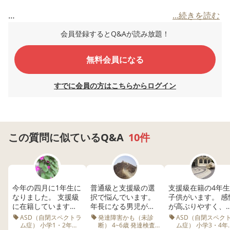
...続きを読む
今月生活科の校外学習を経て、班ごとにまとめた発表会が
会員登録するとQ&Aが読み放題！
ありました。
５人グループで、息子以外はみんな交流級児です。
無料会員になる
発表会含め練習が４回ありました…がっ、息子は本番含め
発言しなかったと報告がありました。
すでに会員の方はこちらからログイン
｢支援員も(時々)入ってたんですが？…集中出来てなかった
のかな？｣と支援級担任からの報告です。
この質問に似ているQ&A
10件
息子…そんなタイプではないので、家で詰めて聞き出しま
した(中々言いたがりません)
実際は…初回練習の時に、｢取り敢えず５～６番を読ん
で！｣と言われ読んだと。
今年の四月に1年生に
普通級と支援級の選
支援級在籍の4年
因みに発表項目は１～６番までで、読み上げる係が４名＋
なりました。 支援級
択で悩んでいます。
子供がいます。 感
に在籍しています。
年長になる男児がい
が高ぶりやすく、
ポインター係が１名。
息子が通っている学
るのですが、通って
勢の集団も苦手な
ASD（自閉スペクトラ
発達障害かも（未診
ASD（自閉スペク
初回練習では１人が欠席してたと。
校は去年までは国
いる保育園の園長か
め交流級に行くの
ム症） 小学1・2年生
断） 4~6歳 発達検査
ム症） 小学3・4年