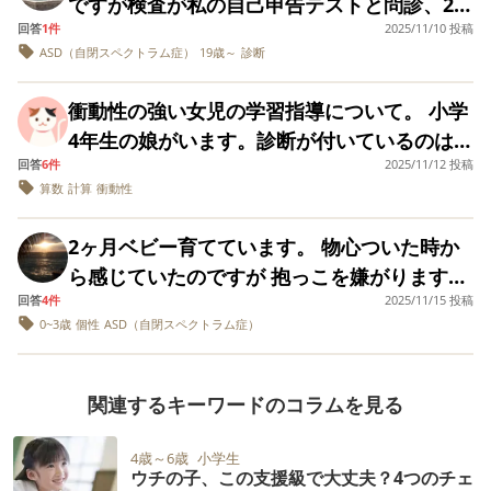
ですが検査が私の自己申告テストと問診、2,3
どちらにするか迷っ
ことが苦手で困っています。メモをしてもそ
外の中学の印象が良い（子どもたち・教師・
があるんだよ」 と、説明してきましたが、要
た時にどう決めたの
になってしまいました。「ストレートに言っ
校になり式も出る権利もないのか悔しい気持
回答
1件
2025/11/10 投稿
ヶ月間私の自立について手伝ってくれてた、
かという部分を教え
のメモ帳をなくしてしまうなど、一般的な対
支援員皆が楽しそう、見学前に主任の先生か
は「自分は今、支援級に属している」と自覚
ASD（自閉スペクトラム症）
19歳～
診断
たらそうなるでしょ。聞かれてもはぐらかす
ちでいっぱいです。
行政のヘルパーさんの証言だけだったのが未
ていただけるとうれ
策方法で改善はみられませんでした。かつ、
ら年間の学校行事や生徒の様子、部活動、修
して立ち振る舞いを覚える事なんじゃないか
しいです。
とかしなさいよ」と怒ったんですが、「道徳
だに納得いっていません。母子手帳も見せた
新卒1年目なので修正などの注意力を使う仕事
学旅行など詳しい説明があった） ３．2年後
な、と思ったりもします。 ですがまだ１年
衝動性の強い女児の学習指導について。 小学
で嘘ついちゃだめって言ってたよ」と返して
覚えがありません。 セカンドオピニオンを受
が圧倒的に多くて家で泣く日が多いです。 皆
に中学進学する妹と別の学校に行かせたい。
生、その上、アスペっぽいし。ニブチンな息
4年生の娘がいます。診断が付いているのは
きました。嘘も方便って考えがないみたいで
けに行っても、「どうせ結果は変わらない
様の対策方法、解決方法を教えていただきた
兄が支援級在籍という理由で周囲に虐められ
子に理解できると思えません。 というか、理
回答
6件
2025/11/12 投稿
ASDですが、特性としては、ADHDの診断ま
す。謝罪しても取り返しがつかないことをし
し、親からの聞き取りはできない、waisも必
算数
計算
衝動性
いです。 アトモキセチン、コンサータと
るのではないかという不安（兄と妹を別の中
解していません。（出来ないから困っている
では行かないものの衝動性がとても強いと言
てしまった上に、A子ちゃんの母親はうちの
要ない金の無駄」と言われます。 ぐちゃぐち
ADHD症状改善薬を飲んでいましたが体質上
学へ行かせたいという意見は主治医も賛同）
んですよね） ３年生の壁を超えられるのな
われています。カッとなって衝動的に手が出
娘を目の敵にしてて私自身も学校行事に参加
ゃした思考で悩んでおり、過去についてあま
2ヶ月ベビー育てています。 物心ついた時か
副作用が強く出現してしまい、飲んでる時の
４．主治医の勧め（学区内の中学はあまり良
ら、普通級、ともうっすら考えおり、説明を
る、ということは全くないのですが、パッと
し辛い現状です。 そしてもう一つ大事件を起
り記憶している自信もないので、私の自己申
ら感じていたのですが 抱っこを嫌がります。
方がしんどくなりました。インチュニブは徐
い噂を聞かない、主治医は教育委員会の特別
選ぶ気もします。 今朝の息子の振る舞いにつ
目に入った情報や頭に思い浮かんだひらめき
こしてて、転校してきた女の子と席が近くな
告ペーパーテストに何か誇張が含まれていた
回答
4件
2025/11/15 投稿
眠い時は抱っこで寝ることもありますが 眠く
脈持ちなので｢飲むな｣と言われています。 ご
支援教育委員） １・２に関しては数時間見学
いては、まだ私の考えがまとまっていないの
等に即座に飛び付きやすく、この衝動性の強
った娘。変に社交性があるので話しかけてた
0~3歳
個性
ASD（自閉スペクトラム症）
としても、何らおかしくはないと思います。
ないと窮屈を嫌がり手足をバタバタさせたが
回答、宜しくお願いいたします。
しての印象ですし、年次が変われば先生や生
で、帰宅後も特に何も話し合っておりませ
さが学習面にかなり大きく影響しています。
みたいですが、会話の仕方が歪過ぎて2日目で
そもそも成人の診断では幼少期の情報が必要
り抱っこ紐もモゾモゾします。ベビーカーは
徒の構成・環境が変わる可能性があることは
ん。 みなさんはこういう時、どのようにして
算数であれば、まず問題文を読みません。た
その子をブチギレさせました。娘はなんで？
なはずなのに、なぜ親が検査に立ち会えない
大好きで外の散歩してるとあまり泣きませ
理解しています。 学区外の中学への進学を希
きましたか？ 息子に何と言えば良いでしょう
関連するキーワードのコラムを見る
だの計算問題でも、「商を1/10の位までもと
なんで？病でスイッチが入るとしつこく質問
のかがよくわかりません。 大人になってから
ん。 目も合うしよく話すのですが。 抱っこを
望する場合、就学相談の判定後早めに準備を
か。言わなくて良いのでしょうか。 次は放っ
めてあまりも出しましょう」のような指示を
します。「なんで転校してきたの?」「転勤？
診断された人で同じような方はいますか？？
嫌がるのが気になっています。 もちろんそれ
しなくてはならないと思うのですが、何をす
4歳～6歳
小学生
ておいて、いつまでも息子を見ておらず、サ
読み飛ばしていきなり筆算にかかるので、け
親はなんで転勤になったの？」「人が少ない
ウチの子、この支援級で大丈夫？4つのチェ
だけではなんとも言えませんが、初マタで他
れば良いのかわかりません。 主治医に相談す