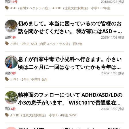
回答
11件
2018/02/22 投稿
「自閉症スペクトラムの範疇かなぁ？」です
んじゃないか？と心配になるほど社交的なタ
なと…息子の特性や困り事は散々伝えて来ましたが、この
しまう。お迎えが遅
が噛み合わなくて趣味を認めてくれません。
ASD（自閉スペクトラム症）
ADHD（注意欠如多動症）
小学1・2年生
く、担任とゆっくり
が、アスペやADHDの傾向があります。WISC
様に事後報告されても私が出来る事はありません。
イプで、特に大人や年上との関わりを得意と
そのため口論になるとお互いヒートアップし
話せる機会がないと
総合IQ100以上ありますが、言葉やコミュニ
しますが、嫌だと思うと切り替えることがで
いう点から、ぜひ伝
てしまいまともに話せません。どうすればい
初めまして。本当に困っているので皆様のお
えてくださいとお願
ケーションに難有り、協調運動障害、一斉支
きません。 本人側として同世代との関係性が
いでしょうか？
いしました。） それ
話を聞かせてください。 我が家にはASD＋
まず２年に上がり、息子がただただ出来ない子扱いになっ
持も通らないので支援級に在籍させておりま
安定しづらく、特に揉めているとか、意地悪
からは何の指摘もな
回答
1件
2025/11/09 投稿
ADHDの姉弟がいますが、小学二年生の弟の
てる気がします。
く、その後は、積極
す。 小さい時から、公園で初めて会った子供
されているようなわけでなくても離れている
小学1・2年生
ASD（自閉スペクトラム症）
買い物
的に公園に行った
方がADHDが強く、突発的に自宅から脱走を
勉強での躓きもなく、体育や音楽…全ての授業そつなくこ
にずっと友達だったかのように振舞ったり、
ちょっとした間に「何もしてないのに睨まれ
り、おつかいを頼ん
なしてます。
することがあります。1度目はひとりで買い物
でみたり（お店の人
２、３回しか会ってない子や、支援級の６年
る」と感じることが多数あり、様子を見てい
息子が自家中毒で小児科へ行きます。小さい
ただ同じ支援級の子から、すぐチクられてます。
に聞く練習）、でき
がしてみたかった、と真夏の日中に自転車で
生の先輩に「俺ら親友！」と言ったり、と、
ると相手は特別何の抵抗もないので普段通り
頃は二ヶ月に一回はなっていたかも今年は二
る限りのことをして
｢息子くんに○○されたー｣って…そんな年頃、特性だとも
一人で3キロ離れたスーパーへ行き、2度目は
きました。 ところ
ハラハラさせる言動をします。その都度「名
話しかけてくる・・・通常通り・・・のよう
回答
3件
2025/11/10 投稿
回目。先生にはストレスと言われましたが、
思うんですが、息子はチクれないし、言い返せません。
が、その結果は、園
お盆前の夜中に「帰省する時に食べるお菓子
小学1・2年生
小児科
先生
前も知らない子はまだ友達じゃないよ。」
な場面が多くあります。 常に人の顔色を伺っ
発達障害の子は自家中毒なりやすいとかあり
長で止まっていて、
を買いに行かなきゃ」と自転車でまたスーパ
担任には伝わってい
「そりゃセンパイに失礼だよ！」と諭してき
ているような感じで、こちらもいろいろ考え
ますか？皆さんのお宅はどうでしょうか？
相手の子はどんな支援…指導されているか分かりません
なかったことがわか
ーへ(菓子パンをいっぱい買ってるから、お菓
精神面のフォローについて ADHD/ASD/LDの
ました。それでも、優しい子や、波長が合う
て対応したり話をしていますが、落ち着いて
が、必然的に息子が出来ない子扱いになってて不憫です。
りました。 結果の内
子はいらないと話していました)。3度目は姉
小3の息子がいます。 WISC101で普通級在籍
容も園長は覚えてい
子とは仲良くし、学童では普通級の子らとも
いる時に話をすると軽く流すような感じで重
去年の支援級担任は理解がありましたが、今の支援級担任
ない様子で、「それ
との喧嘩で「もうねぇねと一緒に暮らしたく
回答
6件
2025/11/10 投稿
ですが学習に遅れがあり、友達関係もついて
にはなさそうです。
それなりに関わりがあり、家でも写真付きの
要性が伝わらず、正解が見つからないことで
でも支援は必要だと
ADHD（注意欠如多動症）
小学3・4年生
WISC
ない！」とみんなが寝静まった夜中に家を飛
いけなくなってきました。 学習は家で補えば
思いますよ。園と決
息子だけが聞いてない・理解してない事も、｢他の子(同じ
SSTの本を一緒に読んだり、「学校では教え
私の方に表情や態度に不機嫌さが出ていると
めましょう」と。 ひ
び出してしまいました。 幸い3度とも怪我な
いいのですが、言動が幼くクラスで浮いてい
クラスの支援級児)は出来てますし…｣と比べられ、息子の
てくれない大切なこと」シリーズを良いタイ
「無理してやらなきゃいけないのか」と聞く
とつの情報として、