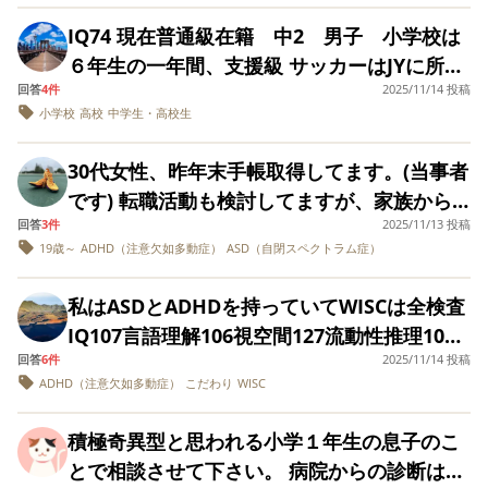
少し進歩してきた4年生では担任の先生と合わ
援級担任に怒られる事がありました。
士や保健師の方に
現在年長で就学相談で支援級に入学が決まっ
ましたが、基本交流担任は「迷惑かけないなら来てもいい
ない事が理由で遅刻や欠席は変わらない状態
は、集団保育の様子
IQ74 現在普通級在籍 中2 男子 小学校は
この時もいつ言われたかはなーなーで、息子の聞き漏らし
よ」というスタンスです。 交流先で自己主張が出来ない
ています。 在園している園でWISC検査を有
を2回にわたり見てい
が続き、運動会のダンスで注目されるのが嫌
６年生の一年間、支援級 サッカーはJYに所属
扱いになってます。
ただきました。そこ
から気にかけて欲しいはまず無理です。 座席の位置もず
料で受けられるようなので、もし受けること
だとそこから保健室登校に。 5年生で担任が
回答
4件
では、一斉指示はき
2025/11/14 投稿
翌日から支援級担任が付き添って、昼休みは交流級に行く
しているが・・・伸び悩み中・・・来年高校
っと居る訳ではないので出入りしやすい一番後ろの一番隅
で子供のためになることがあるなら受けよう
ちんと聞いていて、
小学校
高校
中学生・高校生
替わるタイミングで復活できるかと思いき
事になりましたが。
受験・・・ 手帳あり 私は、サッカーで高校へ
でした。 お子さんの課題に対処すべきは支援級なので支
指示通りに動いてい
かと思うのですが、それぞれの検査でわかる
や、初日の担任の意気込みをマイナスに捉え
る。意見も言えてい
と思っていたのですが、思った以上に伸び悩
援級で練習あるのみですね。
ことは違うのでしょうか？ ちなみに市から紹
30代女性、昨年末手帳取得してます。(当事者
た。ただ、活発な子
て教室には行かず、保健室の先生にも不満を
み、インクルーシブだったりも視野に入れな
におされて意見が先
介された病院では、ここでは検査やってない
です) 転職活動も検討してますが、家族から
感じて登校自体拒否、外部の支援センターで
生に届いていないこ
いとと学校の先生から勧められました。ただ
からやりたいならまた市に聞いてみたら〜と
回答
3件
2025/11/13 投稿
は居住エリア(親からかなり離れた地域)で働
私はとっても納得いかないのですが…言えない息子に問題
とがあると。 一番気
週4面談と勉強の時間を過ごしました。 そし
インクルーシブをあんまり支援に手厚くない
になっていた小学校
19歳～
ADHD（注意欠如多動症）
ASD（自閉スペクトラム症）
いう感じで 市で行うK式の発達検査受けるの
があるのも分かってます。
くなら強くなりなさいと言われ、親戚からは
て6年生では希望の先生が担任になり、教室と
は、不安感をかんじ
と聞きました。 実際、本人と話して決めたい
も紹介状貰うのも散々待ったので一旦相談は
ただ今の息子には、自分からヘルプが難しいです。２年に
遠いからという理由であまり受け入れられま
やすい部分は少しの
は別室の活動でしたが半年はうまくいってい
のですが、、想像にがてですし、どんなとこ
私はASDとADHDを持っていてWISCは全検査
声かけがあれば普通
上がり、多分悪化してます。
しないままです。
せん。 私自身は、家族が居住している場所に
ました。 夏休み明けから中学に向けて少し教
級で問題ないでしょ
ろで何をして高校生活を楽しみたいのか・・
IQ107言語理解106視空間127流動性推理100
支援級児なのに…って、こんなもんなんでしょうか？
あまり良い思いはなく、戻ることは選択肢と
うと言われました。
室に行く日を作ってみようという話になって
がなかなか想像できないでいると思います。
回答
6件
2025/11/14 投稿
ワーキングメモリ82処理速度106でした。 特
発達検査の結果等
して、はずしてます。 納得させる方法は有り
いましたが、今度は担任と距離をとりたいと
ADHD（注意欠如多動症）
こだわり
は、センター側から
WISC
サッカーは続けると言っています。
最近相談事業所と放デイ、モニタリングがあったのです
に私生活では友達と趣味にひたり揉めること
ますか？ ※・特例子会社にR6年2月とR7年5月
保育園に伝えてもら
言い始めて、人間関係に関する部分で通級に
が…他の利用者さんからも、支援級と交流級での伝達が上
もなく過ごせています。しかし 私はお父さん
えるということだっ
に見学したが、希望部署はR7年5月時点で追
積極奇異型と思われる小学１年生の息子のこ
通ってみることを勧められて現在調整中で
たので、お願いしま
手く言ってない事案が上がってるとの事でした。
とだけはまともに話せません。理由は目つき
加募集は未定になりました。
した。 （私が伝える
とで相談させて下さい。 病院からの診断は
す。 表向き、親としては初対面から近すぎる
まだ学校からの返事はありませんが、どうしたら良いのか
が怖くASDを持っていてこだわりが強く 趣味
と親の主観が入って