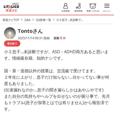
発達ナビTOP
Q&A
QA新着一覧
小２息子…未診断で...
Tontoさん
5
2025/11/14 09:31 投稿
回答
件
受付終了
小２息子…未診断ですが、ASD・ADHD両方あると思いま
す。情緒級在籍、知的ナシです。
国・算・道徳以外の授業は、交流級で受けてます。
２年生に上がり、息子だけ知らない…分かってない事が何
度もありました。
(伝達漏れなのか…息子の聞き漏らしかはあやふやです)
また自分の気持ちやヘルプを出せないのが困り事で、先月
もトラブル(息子が加害とはでは有りません)から報告済で
す。