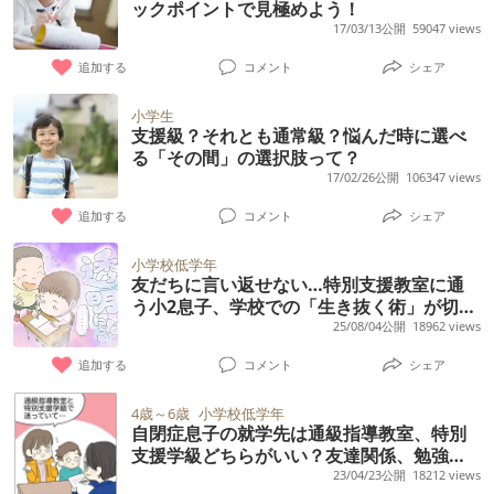
ッサと家に帰っちゃおうと思います。 今日は
っきょく正解は出せず・・・。文章問題も、
ックポイントで見極めよう！
場所に補充のため？なんで人少ないの？」と
の子と比べることもできず この子の個性なの
れば良いのでしょうか？ それとも小学校の担
１日、ずーっとこの事を考えており、みなさ
17/03/13公開
59047 views
問題文を読んでいない上に、立式する前から
永遠に聞いてきます。2日間この感じで話しか
か、自閉症なのかわからず 同じ経験された方
任の先生に相談すれば良いのでしょうか？ 学
んの経験談やアドバイスがあれば伺いたい
ノートやプリントのあっちこっちに筆算を書
けて「もうヤダ！」と転入生は発狂。異例の
追加する
コメント
シェア
のお話を聞きたいです。
区外の中学に進学した経験のある方がいらっ
な、と思いました。今後、同じような事でず
き殴って答えだけボン！と出すスタイルなの
クラス変更が敢行されました。 今までもトラ
しゃいましたら、具体的に何をすれば良いの
小学生
っと悩みそうです・・・。
で、「どういうプロセスで考えてその答えに
ブルは起こしていましたが5年生になって大事
支援級？それとも通常級？悩んだ時に選べ
かご教示いただけますでしょうか。 よろしく
たどり着いたのか」を後から説明することが
る「その間」の選択肢って？
件を2つも起こしています。人の気持ちを理解
お願いいたします。
17/02/26公開
106347 views
出来ません。なんとなくひらめいた考えに、
するってアスペルガーの子には不可能なんで
正誤を確かめることもなく反射的に飛び付い
しょうか。この2つの対応で結構疲れてます。
追加する
コメント
シェア
て、そのまま答えまで持って行ってしまうイ
小学校低学年
メージです。 理科社会は資料の読み取り問題
友だちに言い返せない…特別支援教室に通
が多いため、目に付いた情報だけで早合点で
う小2息子、学校での「生き抜く術」が切な
くて【臨床心理士の解説も】
25/08/04公開
18962 views
答えと思い込んでしまうので、ケアレスミス
が多いです。また、算数と同じく問題文をし
追加する
コメント
シェア
っかり読まないため、「合っているもの２つ
4歳～6歳
小学校低学年
に〇を付けましょう」なのに１つしか〇を付
自閉症息子の就学先は通級指導教室、特別
けなかったり、「合っているものには〇を、
支援学級どちらがいい？友達関係、勉強内
容…就学してみてぶつかった壁も【読者エ
23/04/23公開
18212 views
間違っているものには正しい答えを書きまし