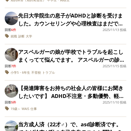
てもらうこととなる。 もし希望するのであれ
私はしばらく離れて、息子が諦めるか、傷つ
ます 願書、自己推薦書を本人が書かないとい
りませんと終わりました。 しかし、行事後ま
はありますが、お友
り、我を失って叫び続けることがよくありま
ば就学相談の判定結果が出た後、希望が通る
いても良いので何か学んでくれるか、◯◯君
けないのですが、文章を書くのが苦手なの
達とは楽しく遊んで
た叱責され泣いてしまった事も続いてしまい
した。 回数は減ったものの最近も時々それに
先日大学院生の息子がADHDと診断を受けま
ます。 入学説明会が
かは不明だが、学区外通学の申請を別の課で
が「しょうがないなあ」と、とりあえず一緒
で、なかなかやりません やらないのではな
（うちの子の不注意もあります）通級の先生
2月にあり、その後に
近い状況はあったのですが、ここにきて毎晩
した。カウンセリングや心理検査はまだで
行なって欲しい。 と担当の方に言われまし
に登校してくれるか、はたまた逃げ切るか、
く、できないのか?できないのならば、どのよ
何か気になることが
に本人が相談した所、翌日担任から通級の先
風呂から出ると、 体がチクチクする 水滴が髪
回答
6件
2025/11/13 投稿
す。来春から就職でこの時期の受診はいいタ
あれば個別で相談で
た。 その後、就学支援コーディネーターの先
と見ておりましたが、集団登校のグループの
うに手助けしてあげればいいのか? 軽度知的
生や親に自分の都合の良い事ばかり言って先
就職
診断
大学
きる時間があるよう
の毛から垂れる 足が濡れる など、叫んで我を
イミングだと本人も先生に言い、先生もその
生と面談した際も同様に学区内の中学へ行く
子らも突然現れた支援級の息子にドン引き、
障害の子が、文章を書くためのコツやヒント
なので、その時に園
生からいじわるされてるみたいな言い方する
失ってしまうようになりました。昨日は1時間
通りだと言いました。しかし、1週間後机の上
側からの話も含めて
ことになると言われました。学区外申請をす
沈黙が流れている様子だったので思わず側に
等、教えてください!!
アスペルガーの娘が学校でトラブルを起こし
なと言われたみたいです。また泣いて帰って
相談してみようと思
以上叫び続け、落ち着くまで非常に時間がか
の息子のメモ書きに2026年までに入籍とあり
る場合には、本人の意思を確認すると言われ
行って息子を離してしまいました。息子は私
ってます。 私として
まくってて悩んでます。 アスペルガーの診断
きました。もう二度と親や先生に言わないと
かりました。 もうこの状態になったら何を言
ました。彼女がいるのは知っていますが、診
は、困った時に先生
たのですが、うちの子は中学へ進学すること
に引き離されて「◯◯君、困ってるよ」と言
回答
7件
2025/11/15 投稿
を受けている小5娘。元々人間関係が苦手でし
復唱するようにされたようですが、チクって
に言えない、不安感
っても無駄になってしまうのですが、いろい
断後に入籍を考える、春からの社会人生活に
もまだ認識していない（ずっと小学校に通う
われ、涙目になってトボトボと登校して行き
小学5・6年生
不登校
トラブル
をかんじやすいとい
たが小5になってトラブルを頻繁に起こしてい
ふざけんなよみたいなヤンキーかと思いまし
ろ試しているのですが防ぐことができていま
気をつけなければならない点があるのに…こ
う部分が気になって
と思っている）し、どちらの中学へ行きたい
ました。 聞けば、学童ではよく一緒に遊んで
ます。 友達Ａ子ちゃんが「B子ちゃん苦手だ
た。実際、おい、〜するなとか言います。
ます。 もしかした
せん。 何かいい対処法はありませんでしょう
ういう所も発達障害の特性でしょうか？親は
【発達障害をお持ちの社会人の皆様にお聞き
という希望もありません。 親（私）が学区外
くれる子だったらしいのですが、やはり通常
ら、今の時点で学校
な。」という話を娘にして娘はその話をB子
20〜30くらいの女性です。 同じクラスの生徒
か。 冬になり寒くなったことで体が温度変化
どのように対応すれば良いのでしょうか？
に相談しても遅いの
したいです】 ADHD不注意・多動優勢、軽度
の中学への進学を希望する理由は以下のとお
モードの時は支援級の子とは一線引きたいも
ちゃんに横流し。何でもB子ちゃんは薄々そ
もうちの子に先生理不尽だよね、うざいよね
かもと正直焦ってま
に対応できていないことが原因かなと想像し
回答
5件
2025/11/10 投稿
のASD持ちです。 WAIS知能検査では知覚推
りです。 １．学区内の中学の印象が良くない
のですよね。◯◯君の気持ちもすごくよく解
す...。 年明けすぐに
の苦手雰囲気を感じていたらしく娘に「なん
と言ってくれたみたいです。 教頭、校長、主
ているのですが、狂い方がそのレベルではな
19歳～
WAIS
仕事
でも連絡すべきです
理が130に対し、ワーキングメモリが90で
（支援級クラスが荒れている、暴れている子
ります。 「遠くからおはよう！と言うだけで
か言ってた？」と聞いて娘は正直にこの話を
任に相談から教育委員会で良いのでしょう
よね。 取り留めなく
く、困惑しています。
す。それ以外の指標は100と平均です。 仕事
を３人の教師が放置、教師の目が死んでい
良いんだよ。返事が無かったらそこでやめよ
なってしまいました
したみたいです。その結果A子ちゃんとB子ち
か？しかしもっと当たりが酷くなり、卒業式
当方成人済（22才♂）で、asd診断済です。
が、普通級と支援級
でのタスク管理、メモなど社会人では当然の
る、学校に関する説明が全くない） ２．学区
う。」 「友達、と言っても、いろんなレベル
ゃんは絶交状態になり、A子ちゃんは不登校
でも罵倒されそうですし、なぜうちには不登