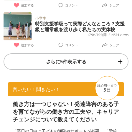
ピソード】
ょう」なのに間違っているものに×を書くだけ
追加する
コメント
シェア
だったりと、細かい指示を読み飛ばしてさっ
小学生
さと解答しようとしてしまうために起こるケ
特別支援学級って実際どんなところ？支援
アレスミスも頻発します。 国語ですと、習っ
級と通常級を渡り歩く私たちの実体験
17/04/10公開
214374 views
た漢字でも漢字を使って書きません。50問テ
ストでは万点近い点数を取りますので、決し
追加する
コメント
シェア
て漢字を覚えられないわけではないのです
が、ノートや何かしらの文章を書くときな
さらに5件表示する
ど、「漢字を思い出す」というステップを踏
まずに衝動だけで書いているようなイメージ
です。(指摘した時にせめて書き直してくれれ
締め切りまで
言いたい！聞きたい！
5日
ばいいのですが、使っていないうちに漢字は
忘れていってしまいますので、いちいち思い
働き方は一つじゃない！発達障害のある子
出すのが面倒くさいようでけっきょく平仮名
を育てながらの働き方の工夫や、キャリア
のままです。) 音楽⇒楽譜は読めるのです
チェンジについて教えてください
が、しっかり読む前にさっさと弾こうとして
「平日の日中に子どもの通院やサポートが必要 」「学校
しまうため、音符も拍も間違えていること