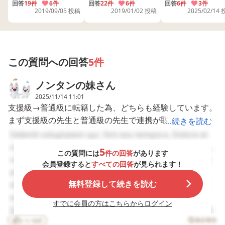
小学3・4年生 小学5・
忘れ物 公園 運動 保育
先生
語、算数、道徳を支
回答
19件
6件
ら昨年の10月末に支
回答
22件
6件
渋ることがありま
回答
6件
3件
6年生 国語 算数 図工
園 小学校 通常学級 運
2019/09/05 投稿
2019/01/02 投稿
2025/02/14
援級で勉強していま
援センターに相談し
す。 その時の担任の
そして２回目以降、息子の担当５～６番を違う子が読んで
動会 先生 他害
したが、今年からは
てみては？という話
対応は、他のみん
いた。特に変更は言われてないと。
図工、書写も支援級
がありました。 理由
はがんばってるよ
になり交流級で勉強
は、運動会の練習の
と無理やり羽交い
そもそも息子以外の３人が２つずつ読み…結果息子の読む
する時間がだいぶ減
際に、運動の不器用
めにして連れて行
場所無くないか???と。
りましたた。 時間割
さから、思ったよう
く、甘えるなと叱
この質問への回答
5件
そして息子は立ってるだけ…が、３回目練習と本番もと続
によっては1日支援級
にできないと心の切
咤、子供の話しを
の時もあります。 み
り替えに時間がかか
かない、聞いても
いたらしいです。
ノンタンの妹
さん
なさんの学校はどう
るという話でした。
定される等。 ASDで
ですか？
その後に担任の先生
集団での活動が困
2025/11/14 11:01
へ本人が困っている
なため支援級に在
支援級→普通級に転籍した為、どちらも経験しています。
ことがないか聞いて
させてますが、ま
なんで言わなかったの？には、｢流れを止める事になっち
まず支援級の先生と普通級の先生で連携が取れていないの
...続きを読む
みたところ、「語彙
で1日やり過ごせ
ゃうし…｣と。
力がほかの子と比べ
いというような毎
は結構よく聞く話です。うちもキャンプの時のしおりに子
Deleniti voluptatem qui. Sint eos tempora. Dolore et
ると少ないかも」、
です。 担任からの
じゃあやり終えてからは？には、｢すぐ繰り返し練習する
供の名前が入ってなく、さすがにそれは酷いと思ったこと
nobis. Asperiores provident sit. Vel rerum quis. Id ut
「忘れ物をした時な
ういった連絡など
5
この質問には
件の回答
があります
し、片付けや時間に追われ言い出せなかった｣と。
あります。（１～５年生が支援級） ２年生ならばまだ教
ど困ったときになか
切なく、困りごと
repellat. Aut est et. Doloribus est odit. Voluptates est
会員登録すると
すべての回答
が見られます！
なか自分から言えな
子供が爆発してか
科担任制ではなく、担任が主だと思うので＜伝達事項をい
et. Ut quia aliquid. Cumque iusto aliquid. Vero
い」、「時々だが、
知る。といった漢
先生や支援員さんは気付いてくれなかったの？は…｢先生
つ話したか＞ですよね。朝の会や帰りの会に話していれば
無料登録して続きを読む
doloribus qui. Et maiores exercitationem. Ea impedit
制作物のときにサポ
です。 私からクー
は各班回ってるし…支援員さんは他の班(クラスに支援級
ートがいる」という
ダウンさせる環境
支援級の子は知る訳が無い。 ただし同じく交流している
ex. Quos quis commodi. Quisquam animi molestiae.
ことでした。 （これ
求めましたが、あ
すでに会員の方はこちらからログイン
児が５～６名は居ます)によく行ってた｣と。
他の支援級の子は知っているとなれば授業中に話した可能
Deleniti accusamus sunt. Omnis voluptates commodi.
まで、そういった指
わかりました〜の
じゃあ同じ班の子は、気付いてくれなかったの？は…｢何
性は大です。 これらの子の支援担任がお子さんの支援担
いいね
6
摘は一切ありません
事のみで実際には
違反報告
Adipisci beatae voluptatibus. Dignissimos aut quas.