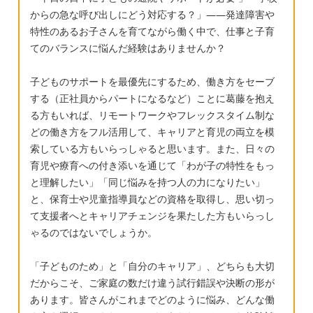
からの急な呼び出しにどう対応する？」——発達障害や
が・・・。 図工⇒さっさとアイディアを実現
特性のあるお子さんを育てながら働く中で、仕事と子育
する(仕上げる)ことに意識が向いているため
てのバランスに悩んだ経験はありませんか？
か、とにかくやることなすこと雑で、下書き
レベルの仕上がりに。 と、挙げればキリがな
子どものサポートを最優先にするため、働き方をセーブ
いのですが、あらゆる分野で衝動性に振り回
する（正社員からパートになるなど）ことに葛藤を抱え
されているな、という印象を持っています。
る方もいれば、リモートワークやフレックスタイム制な
問題文に関しては、音読してから解き始める
どの働き方をフル活用して、キャリアと育児の両立を模
索している方もいらっしゃると思います。また、日々の
ことをルーチン化することで改善が見られ始
育児や療育への付き添いを通じて「わが子の特性をもっ
めています。私が目の前にいて、常に衝動に
と理解したい」「同じ悩みを持つ人の力になりたい」
ブレーキをかけてやるしかないのか・・・同
と、保育士や児童指導員などの資格を取得し、思い切っ
じようなお子さんを育てた方がいらっしゃれ
て支援者へとキャリアチェンジを果たした方もいらっし
ば、どのような取り組みをされたか、参考ま
ゃるのではないでしょうか。
でに教えていただければ幸いです。
「子どものため」と「自分のキャリア」、どちらも大切
だからこそ、ご家庭の数だけ違う試行錯誤や決断の形が
あります。皆さんがこれまでどのように悩み、どんな働