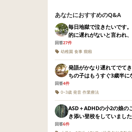
あなたにおすすめのQ&A
毎日地獄で泣きたいです。 
的に遅れがないと言われ、
代に二次障害か精神がおか
回答
27件
になってしまいました。 
幼稚園
食事
癇癪
ので、別の問題かと思って
めろと言われた事を止めら
発語がかなり遅れてでてき
最近家で椅子をユラユラさ
ちの子はもうすぐ3歳半に
ーっとやっています。大激
音できて知らない相手にも
回答
4件
ます。 学校も付き添って
んわん、パンなど、、） 
0~3歳
発音
作業療法
分が何をすべきか全く分か
らが話すことは結構理解で
靴を上履きに履き替えるの
ると音数や音程はあってい
ASD＋ADHDの小2の娘
道具箱にしまう、テーブル
にいる母親の私だけが一連
き添い登校をしていました
分かりません。 給食の時
加味した上でやっと少しだ
く自傷行為もあった為、支
回答
6件
ルクロスを敷くと気づきま
です。 最近お友達との関
れただけですごいね〜って