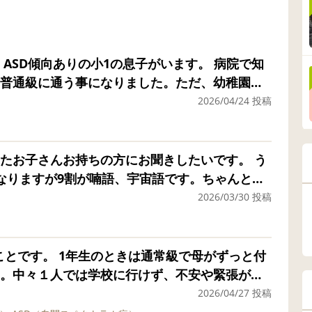
ASD傾向ありの小1の息子がいます。 病院で知
普通級に通う事になりました。ただ、幼稚園時
しくなってしまい、強度行動障害のような状態
2026/04/24 投稿
それに関しては、息子の人格とは無関係の行動な
いまして…、 悩んでいるのは、1歳からずっと止
れない、やれと言われた事ができない事です。
たお子さんお持ちの方にお聞きしたいです。 う
せ、後ろの棚にガツンとぶつけるという事をず
なりますが9割が喃語、宇宙語です。ちゃんと発
怒して注意しても、数十秒後に椅子に戻ってい
伝わる言葉はかなり少なめ。（ママ、パパ、わ
2026/03/30 投稿
行っているのですが、もう2週間経つのに、今自
理解はそこまで大幅には遅れていないようでこち
りません。 朝学校に着いてもぼーっと上の空。
きることも多いです。でも本人が発言するとな
もよく分かっていません。 ランドセルの中身を
ることはありますが発音が絶望的でずっと一緒
のことです。 1年生のときは通常級で母がずっと付
クロス袋をランドセルから外す、そんな手順も
の動作、視線、指差し、表情、時間帯など色々
。中々１人では学校に行けず、不安や緊張が強
、「皆は何を用意してる？」と聞いても、テーブ
け言っていることが理解できるくらいのレベル
援員さんにも見守ってもらいながら、学校に来
2026/04/27 投稿
せん。「はい」とテーブルクロス袋を渡した
わりが増えてきた中で今はお友達たちも3歳と幼
寄り添ってくれていました。 担任はわりと新人