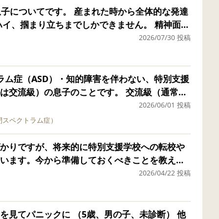
う急かさないと食べないのです。 朝学校がある
。 進級して幼稚園が始まってからも、新しい環
。 産まれた時から全体的な発達
て」と、1分に1回くらいの注意で、30分で強制
もイライラしたり切り替えが難しい様子です。
ハイ、掴まり立ちまでしかできません。 精神面は
られなくなるのが嫌だ、という気持ちだけで何
良いが(または同じくらいだが)、半年前よりは悪
葉認知も乏しいです。 おもちゃの遊び方を教え
2026/07/30 投稿
着替えも、毎日服を目の前に置いても、服も言わ
できていたのに、と思うようなところが多いで
方向は見てくれますが、指差しはしません。 言
後裸でゴロゴロしているばかりです。寒い時期
はくれますが『ばんば、ばぁ！、んば、だ
ます。一応着る能力はあるのですが、着たくな
ークがついている感じです。 また、全部自分の
まーに『マンマンマン、マァマァ』って言うく
ラム症（ASD）・知的障害を伴わない、特別支援
ます。 本当にASD傾向だけでしょうか？確かに
ころもあります。 切り替えもできるようになっ
れあい遊びや人は好きで表情は豊かなので、自他
は交流級）の息子のことです。 交流級（通常学
えられていましたが、何もできず、どこからど
いことが多いです。(主に歯磨きやトイレなどの
じたことはありません。 人の好き嫌いや場所見
座っているだけ」になっており、強い不安を感
2026/06/01 投稿
。 他の人とは言葉もあまり通じません。言葉が
ませて怒った顔をして、嫌なことを主張してくるよ
加、1歳
別支援学級で手厚く見ていただいていますが、
されない状態です。私は何故かあまり喋れない
自閉スペクトラム症）
バキにしてキレていることもあります。 幼稚
イペースな成長です。 1歳6ヶ月に児童
息子が板書を写せずボーっとしていても何の配
ので、気付きませんでした。 クラスメイトには
というのを本人から聞きますが、掘り下げてい
DQ53でした。 今の状態から定型の子に追いつ
ようです。 先日、授業参観で一言も発さず透明
かりですが、将来的に特別支援学校への転校や
いな、赤ちゃんのような会話しかできません。
ったのにどいてくれなかった」「貸してくれな
でしょうか？ 同じような成長をして
子の姿を見て、これが本当に「インクルーシブ
います。今から準備しておくべきことを教えて
きませんし、音のリズムを楽しむような事しか
たかった」のような、本人が原因を作っている
断がついたかどうかを知りたいです。 宜しくお
りました。学校側からは「静かに座れているの
ーーーーーーーーーーーー 小学校の知的障害特別
こさなければ質問には答えられる事もある、と
2026/04/22 投稿
、教育的配慮のない時間は、息子にとっても良
子供（新1年生）を持つ親です。 入学して数日
憶力だけは人並みにあるみたいですが、自分で考
まくいかないことが多いようです。 新生活が
感じています。交流級で実質的な学びや参加を
かついていけますが、知能面（読み書きや数
やったらどうなるかという事が一切考えられま
のが強く出ているのかなという感じもしていま
渉すべきなのでしょうか。
授業についていけるのか、今の環境が本人に合
しているのを注意したとします。「なんで駄目な
 （5歳、男の子、未診断） 他