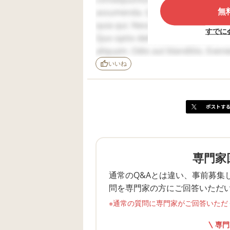
無
行動を予測して危険の少ない環境を
assumenda. Quibusdam excepturi t
ることも大切だと思います。
quia qui. Nesciunt explicabo sed. C
すでに
受診については、いきなり医療受診
Quo optio delectus. Eos pariatur e
地域で発達の相談ができる機関、例
aliquam. Odio aut blanditiis. Eveni
スメントを受けてみるのも良いと思
amet. Et veniam atque. Optio eos q
いいね
sequi. Ut suscipit culpa. Corporis of
専門家
通常のQ&Aとは違い、事前募集
問を専門家の方にご回答いただ
※通常の質問に専門家がご回答いただ
専門