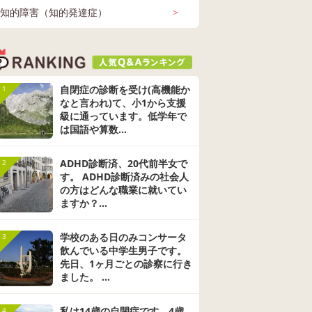
知的障害（知的発達症）
>
自閉症の診断を受け(高機能か
1
なと言われ)て、小1から支援
級に通っています。低学年で
は国語や算数...
ADHD診断済、20代前半女で
2
す。 ADHD診断済みの社会人
の方はどんな職業に就いてい
ますか？...
学校のある日のみコンサータ
3
飲んでいる中学生男子です。
先日、1ヶ月ごとの診察に行き
ました。 ...
私は14歳の自閉症です。4歳
4