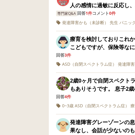
すが、年齢によってもどん
っているのか非常に不安を感じています。 お
の？傘がガーンと壁に当た
人の感情に過敏に反応し、
活かせると思い支援級を選
うから？！」と言いながら
園でお友だちが転んで泣き
回答
1件
コメント
0件
専門家Q&A
なことがあれば中学から（
い、というのが理解できま
意したりすると、まるで自
発達障害かも（未診断）
先生
パニッ
ることも選択肢に入れたいと考えています。
な息子でも、たまーに回路
叫んでパニックになってし
資料はすべて手元にあり、
邪を引いているのを少し心
まうこともあり、一度スイ
療育を検討しておりこれか
連携を始めたところです。
っていたら、聞いて理解し
がかかります。周囲の感情
こどもですが、保険等なに
視野に入れている場合、低
なに酷いなら精神の方で手
場面で、親や先生たちはど
険に入れなくなると聞きま
回答
3件
ておくべきでしょうか？特にお
えても普通級は無理そうで
でしょうか。
ようなタイミングで保険に
ASD（自閉スペクトラム症）
発達障害
し方：学校での様子や家庭
下でないと支援級に入れず
えていただきたいです。
な記録を蓄積しておくとスムーズでしょうか
級があっても、息子はつい
2歳0ヶ月で自閉スペクト
1年生ですが、早い段階で
の少人数でも1人だけ全く
もありそうです。 息子2
どこかに相談すべきでしょうか。 3.判断の目安：「支
さんや、身の回りの人で、
けてきました。息子と似た
回答
4件
へ」と切り替えた経験があ
いらっしゃいますか？ ど
のか、集団生活での実際に
0~3歳
ASD（自閉スペクトラム症）
療
手になったか伺いたいです。 支援級の先生がコロコロ変わってい
ればいつか考えられるよう
結果です。 姿勢運動 102 2歳5ヶ月 認知適応 
の少ない先生が多い感じが
本当ですか？ それとも、
2ヶ月 全領域 71 1歳8ヶ月 医師からは、グラデーションを自閉度として例
発達障害グレーゾーンの息
ことではあるのですが） 
ったりしますか？ 家庭の
えた時に、重度よりの中程
果なし、会話が少ないのも
ってしまったりもしていま