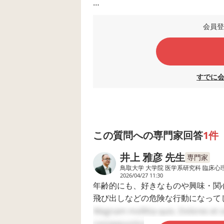
専門機関を受診する目安や、今のう
会員登
す。
すでに
この質問への専門家回答
1件
井上 雅彦 先生
専門家
鳥取大学 大学院 医学系研究科 臨床心理
2026/04/27 11:30
年齢的にも、好きなものや興味・関
飛び出しなどの危険な行動になって
まずお子さんが理解できるルールを
Magnam mollitia quis. Dolores et 
ます。しかし年齢や発達の状態から
consequuntur. Eveniet quis quia. Qu