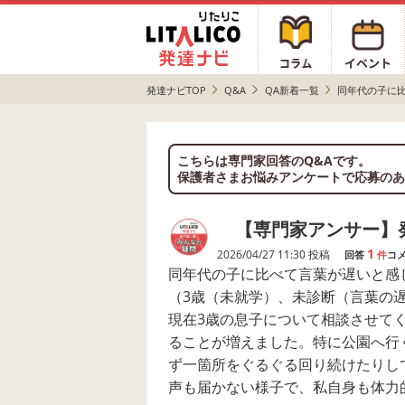
発達ナビTOP
Q&A
QA新着一覧
同年代の子に比べ
こちらは専門家回答のQ&Aです。
保護者さまお悩みアンケートで応募のあ
【専門家アンサー】発
1
2026/04/27 11:30 投稿
回答
件
コ
同年代の子に比べて言葉が遅いと感
（3歳（未就学）、未診断（言葉の
現在3歳の息子について相談させて
ることが増えました。特に公園へ行
ず一箇所をぐるぐる回り続けたりし
声も届かない様子で、私自身も体力