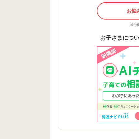
お悩
※応
お子さまにつ