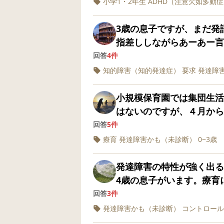
小学1・2年生
ADHD（注意欠如多動
ら、ぼんやりしたまま袋を
いから言葉がなくてもノリで
よりな先生でクラスにいっ
ました。 テーブルクロス
な大きくなって色々ともっ
とんど支援員さんもつきっ
3歳の息子ですが、まだ発
わらずです。 呆れてもの
ないんだろ、変なことしか
る日もありました。) ２年生からは支援級に入れて(1年生のときも希望して
指差ししながらあーあー
気付いていなかった自分に
安になりました。 今もた
いましたが入れず…) 支
の名前を聞いたら指差しで
回答
4件
伝いらしい事をさせた事があ
ありますが見てて悪意は全
大事にしているのか注意が
うな感じのお子さんをお持
知的障害（知的発達症）
要求
発達障
も少しありなせいか、家事
ですがこの先きっと悪意の
そう。と指導を受けている
なりましたか？ 2歳半で
できる事がほとんど無いの
んだろうなと思っています
いね〜から180度変わっ
小規模保育園では集団生活
子に届かない、等。 支度
の上なのですがちゃんと物
らは母とも離れて朝から下
はないのですが、４月から
食事で毎日精一杯でした。
関わりはどんな感じなんだ
でもすごいと思ってしまうんですが、、 帰りに
自分のクラス以外の子が合
回答
5件
で、まだ教える時期じゃな
くださると嬉しいです。 ちなみに2歳から療育と言語療法、3歳から発達専
ください。泣けばなんでも
下の椅子で1人でリフレッ
療育
発達障害かも（未診断）
0~3歳
もう給食当番ありますよね
門の病院にも定期的に受診
ので、もう２年生ですしね！ って言われてモヤモヤしかないとい
られました。親としてまだ
から大丈夫かな、等と思っ
で年齢的にまだついていま
泣けばやってもらえるとは
発達障害の特性が強く出る時期
ゃありません。食事は、時
静に話しを聞くとかでもいいのに
4歳の息子がいます。療育
なさいね？」と声掛けしま
いるぶん家では安心してい
コントロールや切り替えの弱さが目立
回答
3件
てないのかと思いきや、デ
修了式の少し前から、年中
発達障害かも（未診断）
コントロール
で食べないとデザート無い
春休みに入ってからは、お