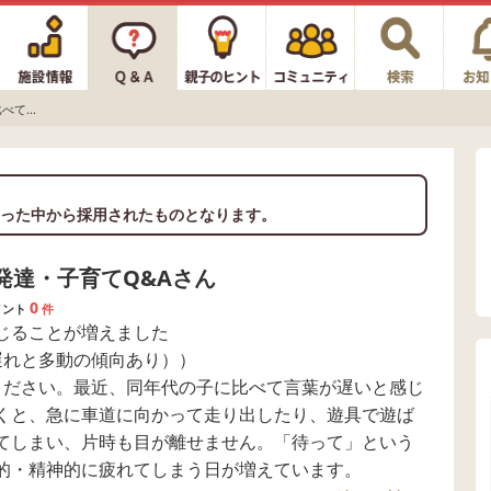
て...
った中から採用されたものとなります。
達・子育てQ&Aさん
0
メント
件
じることが増えました
遅れと多動の傾向あり））
ください。最近、同年代の子に比べて言葉が遅いと感じ
くと、急に車道に向かって走り出したり、遊具で遊ば
てしまい、片時も目が離せません。「待って」という
的・精神的に疲れてしまう日が増えています。