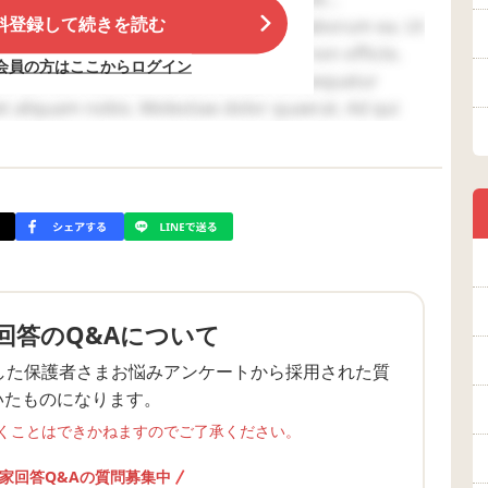
料登録して続きを読む
選ぶこと、とっさの関わりができるような距離で見守
empore. Quasi nostrum tenetur. Et laborum ea. Ut
onsequatur occaecati quia. Similique non officiis.
会員の方はここからログイン
をするのではなく、まず園の先生に相談をされたり、
x. Aut cum ab. Dolores id ut. Velit consequatur
えば児童発達支援センターなどで相談をしたり、アセ
et aliquam nobis. Molestiae dolor quaerat. Ad qui
います。
ui. Architecto consectetur eum. Molestias vitae
ficiis eos.
回答のQ&Aについて
した保護者さまお悩みアンケートから採用された質
いたものになります。
くことはできかねますのでご了承ください。
家回答Q&Aの質問募集中