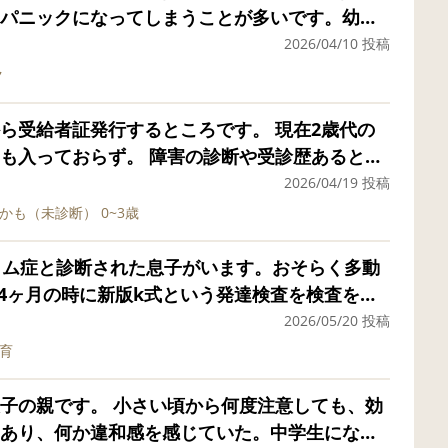
どん強くなっていくのでしょうか？
友達が大好きな本人の特性を
って、折れて、◯◯ちゃん(自分)が怪我をしちゃ
パニックになってしまうことが多いです。幼稚
びましたが、もし今後、本人が自信を失うよう
癇癪を起こすのです。 人や物に当たったら危な
出したり、先生が別の子を少し強めの口調で注
2026/04/10 投稿
あるいは小学校の途中から）特別支援学校へ移
せん。自分の事しか考えられないのです。 こん
分が怒られているかのように怯え、激しく泣き
ク
 これまでの発達検査や療育の
が繋がっているような事があるんです。私が風
まいます。耳を塞いでその場にうずくまってし
現在は「支援シート」を作成して担任の先生と
配してくれたり、全然話を聞いていないかと思
ッチが入ると落ち着かせるまでにかなりの時間
ら受給者証発行するところです。 現在2歳代の
 そこで、支援学校への転校や中学からの入学を
ている事があったり。 病院に相談したら、そん
を過剰に受け取っているようです。このような
も入っておらず。 障害の診断や受診歴あると保
学年のうちからどのような準備や情報収集をし
帳取ろうね、と言われました。 しかし、どう考
のように本人を安心させ、落ち着かせればよい
した。 実際の所どうなんでしょうか。 また同じ
2026/04/19 投稿
聞きしたいのは以下の点です。 1.記録の残
す。ですが、うちの自治体ではIQが境界知能以
入った方がいたらどちらの保険に入られたか教
かも（未診断）
0~3歳
での変化など、将来の判断材料としてどのよう
、情緒の支援級もありません。 例え情緒の支援
？ 2.見学のタイミング： まだ
ていけないのではないかと思っています。療育
ラム症と診断された息子がいます。おそらく多動
支援学校の見学に行っても良いものでしょうか？
ついていけてなかったからです。 皆さんのお子
歳4ヶ月の時に新版k式という発達検査を検査を受
援級から支援学校
こんな壊滅的な(失礼)状態から大人になった方は
ような結果だった子供がどのような成長をした
2026/05/20 投稿
る方がいらっしゃれば、どのような状況が決め
のような大人になりましたか？ 知的に遅れがなけ
あった困り事を教えていただきたいです。 以下
育
る、知識
になるという話を色々な方から聞きましたが、
72 1歳8ヶ月 言語社会 50 1歳
して（これは仕方のないことで、分かっていた
ここまでだとまともに社会生活を送るのは無理だ
子の親です。 小さい頃から何度注意しても、効
今の選択が間違いだったのではと心が不安定にな
方針が全く決められず、困っています。
度か中程度よりの重度くらいと言われました。
あり、何か違和感を感じていた。中学生になり
す。 しかし、前向きに動きたいと思っています