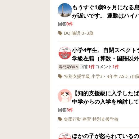
ませんでした。結局毎日そ
ている様子が見られました
もうすぐ1歳9ヶ月になる息子についてです
時は「急いで、食べて食べ
境で慣れないからか、いつ
が遅いです。 運動はハイ
終了です。デザートが食べ
なんとなく、一年前よりは
模倣もほぼ出来なくて、言
回答
0件
とか食べ進めています。 
いという感じです。 前は
ても理解せず、指差しした
DQ
喃語
0~3歳
れるまで脱げない、脱いだ
す。 気になっているところは、言い方が強いところです。 要求するとき
葉は喃語のみで呼びかけて
はいつの間にか着てたりし
に、いちいち語尾に怒りマ
っ！』とかがメインで、た
小学4年生、自閉スペクト
い気持ちが強いんだと思い
思い通りにしたいというと
らいです。 絵本、歌、ふ
学級在籍（算数・国語以外
知能テストではちゃんと答
てきていたのに最近は難し
共に対人面では違和感を感
級）での過ごし方が「ただ
回答
1件
コメント
1件
専門家Q&A
う見ても知的障害の子です
生活習慣) ほっぺを膨ら
知りする時はありますが…。 1歳からＰＴ、1歳4ヶ月からＳＴを追
じています。算数などは特
特別支援学級
あまり理解できない、理解
小学3・4年生
ASD（
うなこともあれば、目をバキ
7ヶ月から療育にも通ってますがマ
交流級の理科や社会では、
人とも会話ができてしまう
園でもお友達に〇〇された
発達センターでの検査では
慮もなく授業が進んでいる
【知的支援級に入学したば
「◯◯君、ギラギラ」みた
くと「どいてどいてって言
いたり、普通学級への進学は厳しいの
人間のように座り続ける息
中学からの入学を検討して
会話のキャッチボールがで
かった」「全部自分で使い
きた子たちの成長過程や診
な教育」なのかと悲しくな
ください】 ーーーーーー
回答
3件
できません。一応癇癪を起
ようなことばかりです。 物事の良し悪しは確認すると分かっているような
願いします。
で大丈夫」と言われますが
支援級に入学したばかりの
いう感じです。 長期の記
集団行動
療育
特別支援学校
んですが、実際の場面ではう
い環境とは言えないように
ですが、集団行動はなんと
える力が皆無です。これを
始まる時期だからこういう
得るために、学校とどう交
字）の遅れが目立つため、
せん。 例えば傘を振り回
ほかの子が怒られているのを見てパニックに