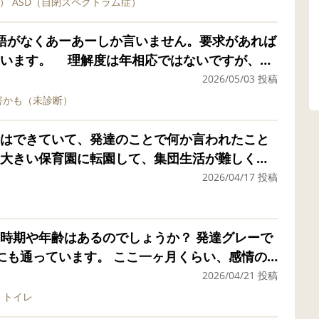
症）
ASD（自閉スペクトラム症）
キュッと閉じ、ロッカーに片付けに行こうとし
遊んでくれているけど今後4.5.6歳、、とみん
ぱいいっぱいで😂娘の事まで手がまわらず、ほ
は幼稚園でも同じような手順で使っていたにも関
と理解できるようになったらなんでこいつ喋れ
きりでした。(安心できる日は母とバイバイでき
語がなくあーあーしか言いません。要求があれば
も言えません。 我が子がこんな状態な事に今まで
言わないんだろとか思われてしまうのかなと不
言います。 理解度は年相応ではないですが、物
もびっくりです。 確かに、家では息子に何か手
まにうちの子の喃語をお友達が真似している時が
援級の担任の先生が結構厳しめというかメリハリを
きたり、簡単な指示は通ります。 息子と同じよ
2026/05/03 投稿
まり無いです。 私がADHD診断済、ASD傾向
くない感じでうちの子も楽しそうだからいいの
多く、、 泣いても味方になれないよ。冷静に話
ちの方に質問です。 その後、しゃべれるように
害かも（未診断）
がとことん効率化されてしまっており、息子が
あるいじられ方をされることも少なからずある
ようで、、 1年生の時は学校にこれただけで偉
軽度知的の診断はおりています。
です…。 服は畳まずハンガーにかけるので、息
。 発語に関しては個人差があることは重々承知
てしまい、娘も疲れてしまったようで、、２年生か
はできていて、発達のことで何か言われたこと
等も、息子があまりに行動が遅いので、着替えや
心ついてからの発語が遅い子、定型の子たちの
校まで毎日頑張っていて、私としてはそれだけ
大きい保育園に転園して、集団生活が難しく、
食事をよそう等も、あまりに危なっかしいの
ろうと気になりました。 どなたか経験談教えて
担任から家でも厳しくして
流したり、人がたくさんいる時に逃げ出して廊
2026/04/17 投稿
いかな？なんて思っていました。よく考えたら
許される、やってもらえると誤認すると大変な
シュしてしまうそうです。保育園から療育を勧め
。 幼稚園では身の回りの事を習っているだろう
し作業療法もやっています。診断は病院の方針
うか、、
受け入れられ無いのです。
ていました。 そう、遅いんです。普通の遅さじ
せんが先生のお話的にはASDグレーです。
娘も思ってないし、、まずは寄り添ってから冷
や年齢はあるのでしょうか？ 発達グレーで
間がいくらでもある時は5分に1回程度「早くし
なって思ってしまうし… 学校で頑張って
にも通っています。 ここ一ヶ月くらい、感情の
すが、1時間半掛かる事もあります。お腹が空い
てほしいし、、家でも厳しくしたら娘の居場所
っています。 幼稚園に通っていて、
2026/04/21 投稿
ザートは凄い速さでたっぷり食べます。 「急い
は無くなると思うのですが、、 どうでしょうか？
になるということに不安感がある様子でした。
トイレ
よ」等と言っても、根本的に速くなる事はあり
友達と会わないからなのか、ストレスが溜まっ