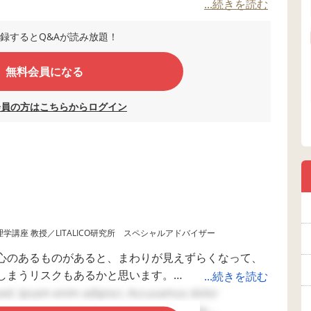
...続きを読む
ちに家庭でできる関わり方について教えてほしいで
録するとQ&Aが読み放題！
無料会員になる
会員の方はこちらからログイン
学講座 教授／LITALICO研究所 スペシャルアドバイザー
心のあるものがあると、まわりが見えずらくなって、
しまうリスクもあるかと思います。
...続きを読む
事前に言葉やカードなどで伝えておくことが考えられ
sed. Ipsam enim adipisci. Accusamus dolor
万全とはいえないこともあります。
is soluta esse. Aut in id. Eos cupiditate