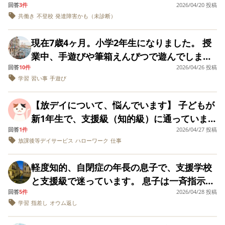
ん。家で暴れる（壁に穴をあけたりドアを蹴
きずにそれもストレスなようです。 ADHDの
回答
3件
2026/04/20 投稿
して、学校で怒られたり、遅刻や無断欠席な
ていますが何も出てきません。 あとは弱い筋
なんとかついていけますが、知能面（読み書
ったりする）こともありますが、１年ほど前
共働き
不登校
発達障害かも（未診断）
特性もあり、生活面ではどうしても注意する
ど、不安材料だらけです。1年生はほぼ、成績
肉を手術で取って検査するしかないようです
きや数字）の遅れが目立つため、授業につい
から少し落ち着いてきたような気もします。
ことが多く、家にいる時間が多いと、注意す
3で2教科が2。3学期は不登校ぎみでした。バ
が、検査しても診断がつかない可能性もある
ていけるのか、今の環境が本人に合っている
現在7歳4ヶ月。小学2年生になりました。 授
（今だけかもしれませんが） 口は達者のた
ることも増え、家も散らかっていくし、ご飯
イトをしてみるも、向いていないと1週間でや
ようです。 ただ、お医者さんも言うように、
のか非常に不安を感じています。 お友達が大
業中、手遊びや筆箱えんぴつで遊んでしまい
め、こちらがいくら根本的なことや常識を話
も食べ過ぎてしまうし、時間が余りすぎて困
めてきます。友達はいるようで、遊ぶお金
明らかに筋肉の発達が弱く、個人的には持続
好きな本人の特性を活かせると思い支援級を
回答
10件
2026/04/26 投稿
まうことを心配しています。習い事でも、ち
してもこれでもかというくらいに論破されま
っています。 常に社会から否定され、居場所
に、毎日1000円とかを要求してきます。バイ
的に力を入れるのが苦手なのではと思ってい
学習
習い事
手遊び
選びましたが、もし今後、本人が自信を失う
ょっと何かを触ってみたり、コーチの声掛け
す。 しかもふて寝するのを無理やり起こした
がなくてしまっています。どうしてあげたら
トで、返すからと。 お金の大切さをつたえて
ます。 手を持って持ち上げても頭がついてこ
ようなことがあれば中学から（あるいは小学
を聞いてないので、ワンテンポ遅れたりする
り、スマホやゲームをやめさせたりすると大
いいですか。
いるのですが、このままだと借金地獄の人生
【放デイについて、悩んでいます】 子どもが
ないし、身体はふにゃふにゃです。吸う力は
校の途中から）特別支援学校へ移ることも選
ことが多いです。 また、運動神経は悪くはな
喧嘩になり、取っ組み合い（母と）になりま
になるのでは？と。 お金の計算が小さい時か
新1年生で、支援級（知的級）に通っていま
ないですが、今のところ飲み込む力は多少あ
択肢に入れたいと考えています。 これまでの
いはずなのですが、どうも感覚が悪く、5ヶ月
す。 スマホやゲームにどっぷり依存していま
ら苦手です。提出物も出せない、部屋がグチ
回答
1件
2026/04/27 投稿
す。 現在、放課後等デイサービスを2か所利
るみたいです。誤嚥したことはありません。
発達検査や療育の資料はすべて手元にあり、
かかってやっとけん玉のもしカメが10回でき
すが、こちらが強硬にスクリーンタイムを駆
放課後等デイサービス
ハローワーク
仕事
ャグチャ、片付けは一気にしてまた2日後には
用しているのですが、どちらも同じ運営会社
明らかに筋肉が弱いのですが、診断名がつか
現在は「支援シート」を作成して担任の先生
るようになったり、スイミングでは、いまだ
使して夜中は絶対使わせないため、なんとか
グチャグチャとなります。 将来が心配で
で、実質ひとつの組織の中で別事業所を利用
ない場合はどのようになるのでしょう？ 診断
と連携を始めたところです。 そこで、支援学
にバタ足が合格しません。キャッチボール
昼夜逆転せずに朝起きて高校へ１時間かけて
軽度知的、自閉症の年長の息子で、支援学校
す。小学生のときに1ヶ月ほど不登校になりま
している形です。 その中で、全体を見ている
がつくまで時間がかかった場合、どのように
校への転校や中学からの入学を視野に入れて
は、やっとまっすぐ投げられるようになって
通っています。 上記にかいたとおりここまで
と支援級で迷っています。 息子は一斉指示が
したが、中学は休まずがんばれました。高校
女性の方（代表のような立場の方）がいるの
対応されていましたか？ 心身ともに健康な赤
いる場合、低学年のうちからどのような準備
きましたが、集中が切れやすいです。 学習面
親（母）がかなりしつこく子供にかかわって
回答
5件
2026/04/28 投稿
通りにくく、切り替えが苦手で癇癪がありま
になり、半分大人になりかけて、どう育てた
ですが、少しクセが強い印象を受けました。
ちゃんとして判断されるのでしょうか？ かか
や情報収集をしておくべきでしょうか？特に
学習
指差し
オウム返し
で遅れないか、 運動が苦手で友達に仲間外れ
きました。 だんな（父）には「子供に構い過
す。 言葉は三語文以上話せますが、オウム返
らいいかこまっています。お金の使い方どの
まだ契約時やその後少し関わった程度ではあ
りつけ医に診断がつくか不安だと聞いたこと
お聞きしたいのは以下の点です。 1.記録の残
にされないか 大変心配しています。 親として
ぎ。もっと自主的になにかをやらせない（も
しも少しあり、「今日園でなにしてた？」な
ように伝えて教えたらいいのか。 我が家は共