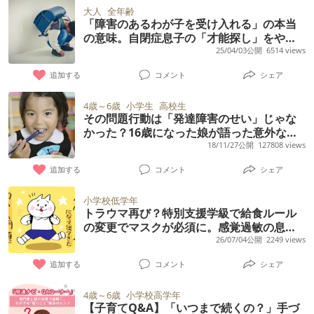
出てきていて、言葉でのやり取りが伸びてき
落ち込んでいます。これまで固定されていた
が）、このまま週5に増やして大丈夫なのか迷
大人
全年齢
す。
行事シーズン＆学級閉鎖シーズン、授業がゆ
ていること 恐らく支援級と支援学校の間くら
「障害のあるわが子を受け入れる」の本当
「帰り道のルーティン」が崩れたことで、本
っています。 一旦は週3のまま様子を見た方
るくなる年度末、に必ずトラブルが起こりま
の意味。自閉症息子の「才能探し」をやめ
いになるのかなと思っています。 手厚く支援
人の精神的な余裕が完全になくなっているよ
がいいのではとも思うのですが、すでに週5で
た私、幸せの捉え方
25/04/03公開
6514 views
す。 高校に入ってからも同じことが予想され
学校で伸ばしてあげたいと思う反面、知的好
うに思えます。 変化への適応が難しい時期
話を進めているため、今から変更すると事業
ますが、事前に先生に面談して相談しておく
追加する
コメント
シェア
奇心が強く、おしゃべりや歌が好きなので、
の、心のケアや友人との距離感をどう伝える
所にご迷惑をかけてしまうのではないかとい
べきか悩んでいます。 普通高校の先生はいっ
お友達が話せない子ばかりだと退屈してしま
べきなのでしょうか。
う気持ちもあります。 また、もし一度週3に
4歳～6歳
小学生
高校生
たいどのくらい生徒の生活面にかかわってく
い逆に荒れるのではと心配しています。 とい
その問題行動は「発達障害のせい」じゃな
戻した場合、今後また利用日数を増やしたい
れるのでしょうか。 中学生になってから親が
かった？16歳になった娘が語った意外な理
うのも、療育で中度メインのクラス（絵カー
となったときに、事業所側としても対応が難
由
18/11/27公開
127808 views
学校にフォローをお願いするのをとても嫌が
ド指差し中心）にいたときは行きたくないと
しくなるのではないかとも気になっていま
り（友達に何か言われたのかもしれません
追加する
コメント
シェア
いい荒れて崩れ、今の軽度のクラス（自己紹
す。 いずれは週5利用になるのかなとは思う
が）「どうせあんたなんて何もできないんだ
介や伝える力が必要）では行きたいと言い落
のですが、今のタイミングで増やすべきか判
小学校低学年
から余計なことしないで」と言われていま
ち着いているからです。 支援学校+リタリコ
トラウマ再び？特別支援学級で給食ルール
断がつきません。 このような状況で、 ・事業
す。 本人はADHDであることは自覚していま
の変更でマスクが必須に。感覚過敏の息子
オンラインなどで自宅学習 がいいのかなと
所の雰囲気に不安がある場合の判断 ・利用日
との試行錯誤【医師のアドバイスも】
26/07/04公開
2249 views
すが、フォローはされたくない、困っていな
思っているのですが、みなさんどのように考
数（週3→週5）を増やすタイミング ・一度進
い、という姿勢です。 友達の目を何より気に
追加する
コメント
シェア
えて進路を選択されましたか？ 園の先生から
めた話を変更することについて 皆さんならど
している様子なので。 長々と書いてしまいま
はすごく伸びてきているので、この１年次第
のように考えますか？ 同じような経験がある
4歳～6歳
小学校高学年
したが、子供が高校生になって同じような経
ですねと言われています。 楽しく通ってくれ
【子育てQ&A】「いつまで続くの？」手づ
方や、アドバイスがあれば教えていただきた