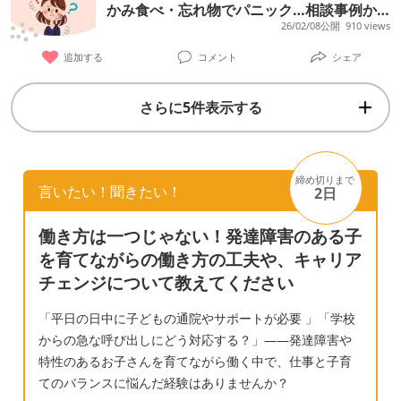
験のある方、子供とのかかわり方や高校との
かみ食べ・忘れ物でパニック…相談事例か
て本人に合っている方を選んであげたいので
いです。
ら学ぶ「自立を促す」関わり方【専門家回
26/02/08公開
910 views
連携など教えていただけると助かります。 よ
すが、悩みすぎてわからなくなってきていま
答】
ろしくお願いいたします。
追加する
コメント
シェア
す。
さらに5件表示する
締め切りまで
言いたい！聞きたい！
2日
働き方は一つじゃない！発達障害のある子
を育てながらの働き方の工夫や、キャリア
チェンジについて教えてください
「平日の日中に子どもの通院やサポートが必要 」「学校
からの急な呼び出しにどう対応する？」——発達障害や
特性のあるお子さんを育てながら働く中で、仕事と子育
てのバランスに悩んだ経験はありませんか？