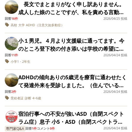
ともっと、幸せなの
終的に怒鳴られてか
宅勤務のためお互
長文でまとまりがなく申し訳ありません。
したが。 当然、ものすごい労力とお金もかかっています
にね。 頑張ってるん
ら動くという事が少
様(うちにお友達を
（涙）
成人した娘のことですが、私を責める言動が
だねって言われなく
なくありません。鬼
ぶ)が叶わず、多動
ても良い。 しっかり
に頼ってしまうこと
あるため万が一お
回答
16件
2026/04/25 投稿
疾患からくるものなのかどうかで悩んでま
しなさいも言われた
も時々あります。 小
達の家で何か壊し
高校
大学
ADHD（注意欠如多動症）
す。 離婚して離れて暮らしはじめて５年経ち
くない。 ただ、どう
さな事の積み重ねな
しまったり怪我を
しようもない怒りを
のですが、とてもス
せてしまったらと
ます。 昨年社会人になりました 中１の冬ま
どうやって抑えてま
小１男児。４月より支援級に通ってます。今
トレスです。今のま
うと外で遊んでほ
では幼少期から変わらず自他ともに認めるほ
すか？ 私もADHDだ
まではお互い良くな
い。でもいくら外
のところ登下校の付き添いは学校の希望によ
から、まともな人の
いと思っています。
で、公園で遊んで
どパパっこででした。私も生まれた時から出
回答
11件
2026/04/24 投稿
意見は参考になりま
りあるものの、楽しく通えているようです。
幼稚園ではそれ以外
伝えてもお友達に
来るだけの愛情を注いできました。 実家の
せん。 勝手ですが、
今のところ特に問題
われれば家まで行
小学1・2年生
帰宅後の生活に困っています。手を洗うまで
同じような方、少し
ありませんと言われ
てしまうので、春
会社で経営状態がずっと思わしくない状態の
でも、アドバイス下
に30分以上かかるときもあり、ランドセルの
ましたが、基本的な
みの今は何度も約
ときだったので、とにかく娘や妻に不自由や
ADHDの傾向ありの5歳児を療育に通わせたく
さい。 きっと、多分
事なので何とかスム
を破るから信用で
中身を出すことや明日の準備などが身につか
気分悪くさせる内容
ーズに進められるよ
ないので家にいな
不安のない生活をさせたいという思いで一心
て発達外来を受診しました。（住んでいる地
だと思います。 長文
ずイライラしてしまいます。（本人にやる気
うにと思うのです。
い。と軽く軟禁状
不乱に働きました。自分のことは二の次、三
回答
2件
2026/04/24 投稿
域は医師の診断書か意見書を提出しないと受
失礼しました。
同じような事で悩ん
です… 外でも次は
がある時はできます） 特に困っているのが、
だ事がある方など対
をしでかすかわか
受給者証
診断
4~6歳
の次でも全く苦にならずに 家業が夜昼、
給者証の申請はできないです） 普段から気に
寝室で暴れることです。些細なことで変なス
応方法を教えて頂け
ないので不安は不
休日問わない仕事で、責任者でもあったので
なる部分や意見書が必要な事を伝え、発達外
ないでしょうか？ ど
ですが。 こういった
イッチが入ってしまい、飛びかかってきたり
宿泊行事への不安が強いASD（自閉スペクト
うぞよろしくお願い
似たような状況の
休みも少なく、一緒に入れる時間は本当に貴
来の先生からも「この子はADHDの傾向があ
叩いてきたり、唾吐いてきたりします。今は
致しますm(_ _)m
はおられますでし
ラム症）息子 小5・ASD（自閉スペクトラム
重でどんなに疲れてても娘と過ごせるだけで
ると思います」と言われたのですが、その場
うか… もしおられ
まだ力で勝てないことはありませんが、本気
2026/04/24 投稿
専門家Q&A
症）・特別支援学級在籍 4月に発表された宿
回答
1件
コメント
0件
したら長期休暇中
楽しく幸せに感じられて一緒に過ごしていま