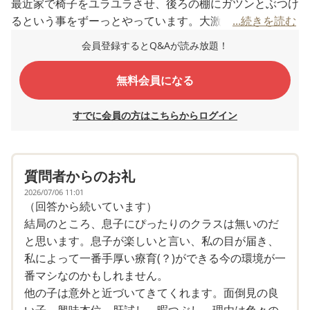
最近家で椅子をユラユラさせ、後ろの棚にガツンとぶつけ
るという事をずーっとやっています。大激怒して注意して
...続きを読む
も、数十秒後に椅子に戻っています。
会員登録するとQ&Aが読み放題！
学校も付き添って行っているのですが、もう2週間経つの
に、今自分が何をすべきか全く分かりません。
無料会員になる
朝学校に着いてもぼーっと上の空。靴を上履きに履き替え
るのもよく分かっていません。
すでに会員の方はこちらからログイン
ランドセルの中身を道具箱にしまう、テーブルクロス袋を
ランドセルから外す、そんな手順も分かりません。
給食の時、「皆は何を用意してる？」と聞いても、テーブ
質問者からのお礼
ルクロスを敷くと気づきません。「はい」とテーブルクロ
ス袋を渡したら、ぼんやりしたまま袋をキュッと閉じ、ロ
2026/07/06 11:01
（回答から続いています）
ッカーに片付けに行こうとしました。
結局のところ、息子にぴったりのクラスは無いのだ
テーブルクロスは幼稚園でも同じような手順で使っていた
と思います。息子が楽しいと言い、私の目が届き、
にも関わらずです。
私によって一番手厚い療育(？)ができる今の環境が一
呆れてものも言えません。
番マシなのかもしれません。
我が子がこんな状態な事に今まで気付いていなかった自分
他の子は意外と近づいてきてくれます。面倒見の良
にもびっくりです。
い子、興味本位、肝試し、暇つぶし、理由は色々の