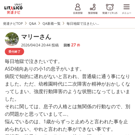
発達ナビTOP
Q&A
QA新着一覧
毎日地獄で泣きたい...
マリーさん
27
2026/04/24 20:44 投稿
回答
件
受付終了
毎日地獄で泣きたいです。
ASD傾向ありの小1の息子がいます。
病院で知的に遅れがないと言われ、普通級に通う事になり
ました。ただ、幼稚園時代に二次障害か精神がおかしくな
ってしまい、強度行動障害のような状態になってしまいま
した。
それに関しては、息子の人格とは無関係の行動なので、別
の問題かと思っていまして…、
悩んでいるのは、1歳からずっと止めろと言われた事を止
められない、やれと言われた事ができない事です。