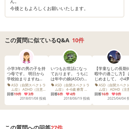
ん。
できませんし、音のリズムを楽しむような事しかできませ
今後ともよろしくお願いいたします。
ん。一応癇癪を起こさなければ質問には答えられる事もあ
る、という感じです。
長期の記憶力だけは人並みにあるみたいですが、自分で考
える力が皆無です。これをやったらどうなるかという事が
一切考えられません。
この質問に似ているQ&A
10件
例えば傘を振り回しているのを注意したとします。「なん
で駄目なの？傘がガーンと壁に当たって、折れて、◯◯ち
ゃん(自分)が怪我をしちゃうから？！」と言いながら癇癪
を起こすのです。
小学3年の男の子を持
いつもお世話になっ
【学童なしの長期
つ母です。 明日から
ております。 うちに
暇中の過ごし方】 
人や物に当たったら危ない、というのが理解できません。
学校始まりますね。
は年中の娘(ASDの診
じめまして。 小4
自分の事しか考えられないのです。
去年まで、出来る範
断あり、ADHDもあ
子(ADHD,ASD,LD
ASD（自閉スペクトラ
ASD（自閉スペクトラ
ASD（自閉スペク
こんな息子でも、たまーに回路が繋がっているような事が
囲で宿題、課題、作
りそうだが未診断)が
済み)の母です。 長期
ム症） ADHD（注意
ム症） 4~6歳 療育 ト
ム症） ADHD（注
欠如多動症） LD・
ークン 着替え 病院 診
欠如多動症） LD・
文、日々の生活寄り
回答
19件
3件
おり、幼稚園と療育
回答
6件
4件
休暇中の過ごし方
回答
16件
0件
あるんです。私が風邪を引いているのを少し心配してくれ
SLD（限局性学習症）
断 絵カード 幼稚園 加
SLD（限局性学習
2018/01/08 投稿
2018/06/19 投稿
2025/04/04
添ってきたつもりで
を併用しています。
ついて小学生の保
小学3・4年生 習い事
配 先生
小学3・4年生 衝動
たり、全然話を聞いていないかと思っていたら、聞いて理
す。 ですが、寄り添
その娘の対応につい
者様はどうされて
宿題
療育 習い事 遊び 
うのに疲れました。
てのご相談なのです
るでしょうか。 当方
解している事があったり。
診断 学習 先生 マ
その時は出来たの
が、やらなければい
共働きですが、私
問題行動 共働き
病院に相談したら、そんなに酷いなら精神の方で手帳取ろ
に、少し経つと、平
けないことに取り掛
フルタイムの在宅
うね、と言われました。
仮名さえ忘れる、長
かるまで恐ろしく時
務で月1～2回程度
この質問への回答
27件