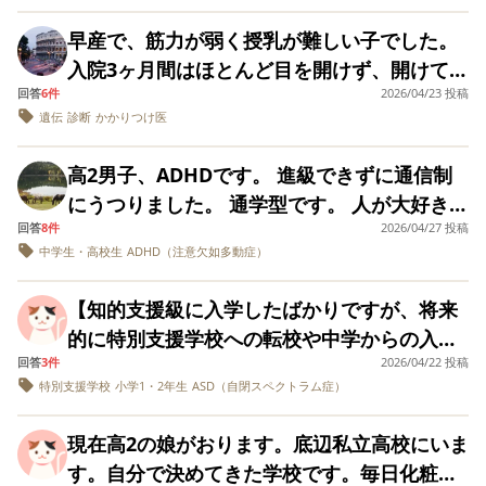
いします。
からは通級を進められたので、ひとまずそち
けらもない、そういう意図もなかったといく
す。 小学校、中学校とトラブルを起こしなが
の話は一生聞きたくないということですか？
早産で、筋力が弱く授乳が難しい子でした。
らにお願いしてみようと思っています。 担任
ら伝えても全く聞く耳持ちません。娘も記憶
らもなんとか卒業し、４月から公立の全日制
と、どれほど説明しても言葉が届かずです。
入院3ヶ月間はほとんど目を開けず、開けても
に話をきくところ、全体指示が通らないとい
を捻じ曲げてるとでも言うのかとか、誰かに
高校へ進学しました。 小学校と中学校では入
意味を添えてもダメです。 朝の支度は前日に
回答
6件
2026/04/23 投稿
1分足らずという感じでした。注射とかでない
うより、集中力がなく、他のところに意識が
洗脳されてるとでも言うのかと言います。 離
学、進級のタイミングで担任の先生や学年主
言葉で働きかけても、自分が納得していない
遺伝
診断
かかりつけ医
限りは全く泣きません。 退院後、ミルクは飲
向きがち。という感じでだそうです。 一年生
婚の直接な原因は娘が高校を出たら別れたい
任に子供の特性を伝えてフォローをお願いし
ので無理です。 宿題も、時間割など準備は出
めないので鼻から注入しています。 8ヶ月に
の学力調査でこの結果だと、なんらかの障害
という母親の意向でしたが、根本原因は娘が
ておりました。 年に数回問題を起こして親は
高2男子、ADHDです。 進級できずに通信制
かける時間になってから始めるので 遅刻→学
なり、やっと手を伸ばせる位置のものに興味
で間違いはなさそうだなと親として直感があ
生まれる前の私の浮気が発端で、25年経って
学校へ呼び出されたり、友達と不仲になって
にうつりました。 通学型です。 人が大好き
校行きたくないのループです。 （学校がつま
が出始めたのか手を伸ばすようになりまし
ります。 ADHDなのかLDなのか、もしくは知
も許せないというものでした。 記憶の改ざ
学校を休んだり塾もやめるとゴネたりしまし
回答
8件
2026/04/27 投稿
で、関わりたい子ですが、上手く関われませ
らないので登校自体、1週間ほど拒否） 明日
た。首座りはまだかかりそうです。 印象的に
的障害や境界知能なのか。 同じような感じだ
中学生・高校生
ん、すり替えが疾患からくるものなのかどう
ADHD（注意欠如多動症）
たが、数日すると嫌なことすっかり忘れてま
ん。 他の子が楽しく話しているところに割っ
は学校に行くと言うので信じて、翌日を迎え
は3カ月遅れでしょうか。 出産自体は2ヶ月く
ったお子さんをお持ちのみなさん、その後の
か、そういう事例が実際あるものなのかお尋
た普通に学校や塾に通う、を９年間繰り返し
て入ってしまい、自分の好きなことを話して
る日々が続いています。 中間反抗期と重なる
らい早く産まれてるので誤差の範囲かもしれ
【知的支援級に入学したばかりですが、将来
経過や行った対策等お聞かせいただきたいで
ねしたく投稿いたしました。 これでも大分
現在に至ります。 小児精神科には小２から通
しまい、相手の子達を嫌な気持ちにさせてし
年齢なので、発達に特性があるのかどうか 判
ません。 眠いとか注射の時に1分程度泣くよ
的に特別支援学校への転校や中学からの入学
す。 ちなみに息子は三月生まれで、吃音と社
端折ってしまい、もっと伝えなければいけな
いましたが、子供はいつもドタキャンで母だ
まっているようです。通信制学校から通学日
断もできません。皆さんのお子様で同じよう
うになりましたが、それ以外全く泣かないの
回答
3件
2026/04/22 投稿
を検討しています。今から準備しておくべき
交不安もあります。
い経緯もありますがまとめ切らず申し訳あり
けがカウンセラーと話すだけの数年。 薬の処
数を減らしてはと言われました。家にいて家
な方、もしいらっしゃったら どのように乗り
特別支援学校
小学1・2年生
ASD（自閉スペクトラム症）
は相変わらずです。笑うのも中々難しいで
ことを教えてください】 ーーーーーーーーー
ません。 アドバイスなどもいただけたら幸い
方も試しましたが頭が痛くなるからいやだ、
族以外誰とも話さないことになり、他の人と
越えたか教えてください。よろしくお願いし
す。 筋力が異常に弱く、遺伝子検査を何度
ーーーーーーーーー 小学校の知的障害特別支
です。 よろしくお願いいたします。
と１回で終了。 小学校高学年になってからは
関わる機会がなくなります。それがストレス
ます。
現在高2の娘がおります。底辺私立高校にいま
もやってますが何も診断がつきません。 先天
援級に入学したばかりの子供（新1年生）を持
反抗期も伴い親の言うことは全くききませ
なようです。通信制でやりたかったことがで
す。自分で決めてきた学校です。毎日化粧を
性ミオパチーや、筋無力症など色々検査をし
つ親です。 入学して数日ですが、集団行動は