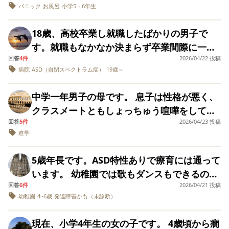
では書いていただけず、臨床心理士さんに繋
で痛いし、イライラするし、何でこんな風に
どのように過ごさ
パニック
お風呂
小学5・6年生
泊行事（林間学校）への予期不安が激しく、
した。妻がビデオや写真もたくさん撮ってく
げていただく形となりました。 臨床心理士さ
ているでしょうか
なってしまったのかと悲しくなるし⋯これが
登校しぶりを見せ始めています。 学年集会で
参考にさせていた
れてました。 ですが、中１の冬以降明らか
んとの発達検査＆相談と、結果も含め2時間ほ
18歳、高校卒業し就職したばかりの男子で
続くと数年経てば負けてしまうと思います。
きたいのでご教示
「数か月先に林間学校がある」と聞いた瞬間
に態度が変化して、高校卒業まで滅多に口を
どで終わるそうです。 その日中に結果を元に
ただけますと幸い
す。就職もなかなか決まらず卒業間際に一度
夜に限らず、対応はどうするべきでしょう
から、脳内がその不安で支配されてしまいま
す。 よろしくお願い
利くこともなく、休日を一緒に過ごすのも減
意見書を作成して貰えるとの事だったのです
回答
4件
2026/04/22 投稿
見学に行ったところに就職しました。 自宅か
か？外面は意外と良くて、私の前一番ひどい
いたします。
した。「枕が変わると寝られない」「嫌いな
っていきましたが、それでも私の娘への気持
が、そんなに早く結果が出るのでしょうか？
病院
ASD（自閉スペクトラム症）
19歳～
らも遠く、農業関係のため就業時間もあって
状態です。
食べ物が出たらどうしよう」「お風呂で裸を
ちは変わることのない思いで接してきまし
ないようなもの、給料も安いので、よく考え
見られるのが嫌だ」と、まだ先のことなのに
た。小さい頃から怒ることは片手で数えるく
中学一年男子の母です。 息子は性格が悪く、
て決めるようにと言ったがそこがいいといい
「今」起きていることのようにパニックにな
らいで、それも本気の怒りではなく絶えず心
クラスメートともしょっちゅう喧嘩をしてい
就職しました。 働き始めて2週間で転職する
り、朝から腹痛を訴えて泣き出す日が増えて
底には娘のためにここはしっかり叱らねばい
回答
5件
2026/04/23 投稿
るようです。 原因を聞いても「僕は何もして
といいだし、高校の先輩が働くグレーな会社
います。一度不安の種がまかれると、日常生
進学
けないところだという気持ちでした。だから
なのにキレてきた」などと言っていますが、
で働く、給料もいい、俺の人生なのに親兄弟
活に支障が出るほど思い詰めてしまう性格で
必ずフォローをして娘がい大事だという気持
今までの経験上嘘をついている事は分かりま
には関係がないといいキレました。 このよう
5歳年長です。ASD特性ありで療育には通って
す。 見通しの立たない遠い未来の不安をどう
ちは伝えてきました。 ですが、離れて暮らす
す。 その場にいた他の子に確認すると、煽っ
なことは一度や2度ではありません。 病院へ
います。 幼稚園では歌もダンスもできるの
切り分け、当日まで落ち着いて過ごさせるべ
直前に私のことが嫌いだと伝えられました。
たりして怒らせていた、との事でした。 小学
の入院、施設への入所も検討しています。 こ
回答
6件
2026/04/21 投稿
に、親の前では一切できません。 家で一緒に
きか、または欠席も視野にいれたほうがいい
離れてからは時折一緒にに暮らしてた時の
生の時からこんな感じで友達になってもすぐ
幼稚園
4~6歳
発達障害かも（未診断）
のように自分の思う通りにならないとすぐキ
30秒数えようという場面でもできるはずなの
のか悩んでいます。
ことに言及して精神的苦痛を与え続けられた
喧嘩をし、長続きしない関係です。 本人の希
レてしまう子どもへの対処をご教示ください
に、ママの前ではできないと言います。 時が
と、きつめの言葉で叱ったのは数回で、一緒
望で、人間関係を一新したくて中学受験を
現在、小学4年生の女の子です。 4歳頃から癇
経つにつれで家でできないことが増えていっ