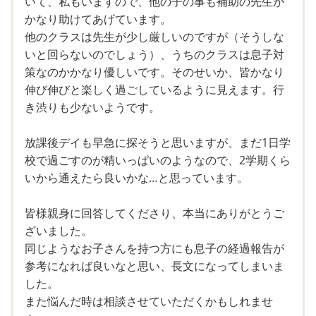
いて、私もいますので、他の子の事も補助の先生が
的に速くなる事はありませんでした。結局毎日そう急かさ
かなり助けてあげています。
ないと食べないのです。
他のクラスは先生が少し厳しいのですが（そうしな
朝学校がある時は「急いで、食べて食べて」と、1分に1
いと回らないのでしょう）、うちのクラスは息子対
回くらいの注意で、30分で強制終了です。デザートが食
策なのかかなり優しいです。そのせいか、皆かなり
べられなくなるのが嫌だ、という気持ちだけで何とか食べ
伸び伸びと楽しく過ごしているように見えます。行
進めています。
き渋りも少ないようです。
着替えも、毎日服を目の前に置いても、服も言われるまで
脱げない、脱いだ後裸でゴロゴロしているばかりです。寒
放課後デイも早急に探そうと思いますが、まだ1日学
い時期はいつの間にか着てたりします。一応着る能力はあ
校で過ごすのが精いっぱいのようなので、2学期くら
るのですが、着たくない気持ちが強いんだと思います。
いから通えたら良いかな…と思っています。
本当にASD傾向だけでしょうか？確かに知能テストではち
ゃんと答えられていましたが、何もできず、どこからどう
皆様親身に回答してくださり、本当にありがとうご
見ても知的障害の子です。
ざいました。
他の人とは言葉もあまり通じません。言葉があまり理解で
同じようなお子さんを持つ方にも息子の経過報告が
きない、理解されない状態です。私は何故かあまり喋れな
参考になれば良いなと思い、長文になってしまいま
い人とも会話ができてしまうので、気付きませんでした。
した。
クラスメイトには「◯◯君、ギラギラ」みたいな、赤ちゃ
また悩んだ時は相談させていただくかもしれませ
んのような会話しかできません。会話のキャッチボールが