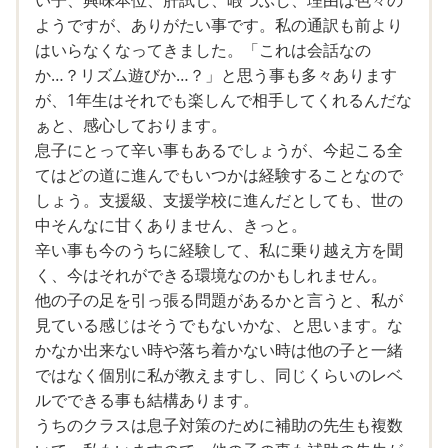
確かに、家では息子に何か手伝いらしい事をさせた事があ
ようですが、ありがたい事です。私の通訳も前より
まり無いです。
はいらなくなってきました。「これは会話なの
私がADHD診断済、ASD傾向も少しありなせいか、家事が
か…？リズム遊びか…？」と思う事も多々あります
とことん効率化されてしまっており、息子ができる事がほ
が、1年生はそれでも楽しんで相手してくれるんだな
とんど無いのです…。
ぁと、感心しております。
服は畳まずハンガーにかけるので、息子に届かない、等。
息子にとって辛い事もあるでしょうが、今起こる全
支度等も、息子があまりに行動が遅いので、着替えや食事
てはどの道に進んでもいつかは経験することなので
で毎日精一杯でした。食事をよそう等も、あまりに危なっ
しょう。支援級、支援学校に進んだとしても、世の
かしいので、まだ教える時期じゃないかな？なんて思って
中そんなに甘くありません、きっと。
いました。よく考えたらもう給食当番ありますよね。
辛い事も今のうちに経験して、私に乗り越え方を聞
幼稚園では身の回りの事を習っているだろうから大丈夫か
く、今はそれができる環境なのかもしれません。
な、等と思っていました。
他の子の足を引っ張る問題があるかと言うと、私が
そう、遅いんです。普通の遅さじゃありません。食事は、
見ている感じはそうでもないかな、と思います。な
時間がいくらでもある時は5分に1回程度「早くしなさい
かなか出来ない時や落ち着かない時は他の子と一緒
ね？」と声掛けしますが、1時間半掛かる事もあります。
ではなく個別に私が教えますし、同じくらいのレベ
お腹が空いてないのかと思いきや、デザートは凄い速さで
ルでできる事も結構あります。
たっぷり食べます。
うちのクラスは息子対策のために補助の先生も複数
「急いで食べないとデザート無いよ」等と言っても、根本