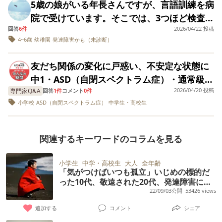
るのですが、そのときのやり取りや雰囲気か
がありますが、「うーん、そだねー」で終わ
5歳の娘がいる年長さんですが、言語訓練を病
し方：学校での様子や家庭での変化など、将
できることは何でしょう？ ご助言お願いしま
しくはやめさせない）と自分でなにもできな
どの自由に答えるような複雑な質問には答え
働き、中流家庭だと思います。まわりの友達
ら、職員の方々も対応に気を使っているよう
ってしまいます。 何かしら診断がつくのに時
院で受けています。そこでは、3つほど検査を
来の判断材料としてどのような記録を蓄積し
す。 ※心配していた社会性の部分では、自分
くなる」と言われています。確かにそのとお
られません。 OTの先生からは支援学校が安
はバイトをしているのである程度お金をもっ
に感じてしまい、不安があります。 また、2
間がかかった方、どのようになったか流れや
回答
6件
2026/04/22 投稿
取ってもらったのですが全て年齢平均と言わ
ておくとスムーズでしょうか？ 2.見学のタイ
の興味に引っ張られがちなところや、内向き
りですが高校生と親の適度な距離感がわかり
心と言われていて、私も支援学校が手厚く安
ています。他人に借金をしないようにと伝え
4~6歳
幼稚園
発達障害かも（未診断）
か所のうちの1か所で責任者をされていた方が
経験談を教えていただけないでしょうか。
れました。言語に関するリハビリは、できな
ミング： まだ1年生ですが、早い段階で支援
な部分を大変心配していましたが、1年後半か
ません。なおかつ特性のある子となると尚更
心だと思っていますが、気になることもあり
ているのですが、毎日1000円つかうのは働く
4月末で退職されると知り、その方もその女性
いと言われ何か気になることありますか？と
学校の見学に行っても良いものでしょうか？
ら友達に向かう姿が増え、一緒に鬼ごっこや
で。 中学と違って高校は連絡事項もプリント
ます。 気になること： ・支援学校の見学で、
友だち関係の変化に戸惑い、不安定な状態に
大人の生活だよと。アドバイスをいただける
とのやり取りで疲れているような印象を受け
言われ切り替えが嫌な顔しながら切り替えす
どこかに相談すべきでしょうか。 3.判断の目
最近はドッジボール、ボードゲームや虫取り
とかではなく、本人にgoogle classroomな
中～重度の子がメインで軽度の子はほどんど
中1・ASD（自閉スペクトラム症）・通常級在
とありがたいです。私は子育ては苦手です。
ていたので、「やっぱりか…」といった感じ
るのが気になると言いましたが、好きなこと
安：「支援級から支援学校へ」と切り替えた
など、楽しむ姿が見られるようになりまし
どで伝えられるため（時間割や持ち物等
いないと言われたこと。 ・手先が器用で、ひ
2026/04/20 投稿
専門家Q&A
籍 登下校時の友人関係の変化に脳が追いつか
回答
1件
コメント
0件
一人娘で、主人は優しくいい父、夫ですが、
でした。 さらに、ハローワークで事業所の求
や嫌なことをするのは大人も同じで嫌だなー
経験がある方がいらっしゃれば、どのような
た。やりとりもスムーズで、何かする前は必
も）、親は子供の予定もわからない状態。年
らがな、カタカナ、ローマ字、数字（10000
小学校
ASD（自閉スペクトラム症）
中学生・高校生
ず、被害的な感覚が強まっており、不安定な
高校でたら絶縁でもいいと、ドライな事をい
人が出ているのも見かけ、内部の状況が少し
って思うことありますよね？と言われた。ま
状況が決め手になったか伺いたいです。 支援
ずお伺いしたり、ごめん、ありがとうをさり
間行事のおおまかなものだけぺらりと渡さ
以上数えられる）、一部の漢字（30個ぐら
状態になっているようです。 小学校からずっ
います。 大切な娘を立派な大人にしてやりた
不安になっています。 現在は、私自身が失業
ずは、切り替えできたことを褒めましょう！
級の先生がコロコロ変わっている、知識の少
げなく伝えられたり、相手の気持ちに気づい
れ、毎日何時に帰ってくるのかもわからずや
い）の読み書きができる、学習意欲があるこ
と一緒に帰っていた友だちが、中学で新しい
いとおもっています。アドバイスをお願いし
手当を受けながら在宅で副業をしているた
と言われたけど、言語訓練できないの？ キョ
関連するキーワードのコラムを見る
ない先生が多い感じがして（これは仕方のな
て、譲ったり受け入れたりする姿がみられる
きもきすることが多いです。部活の予定など
と。 ・身辺自立が今年中でマスターできそう
友だちと帰り始めたことでいつもと違う状況
ます。
め、利用は週3回にしています。 今後は仕事
ロキョロしちゃってたり、幼稚園の出来事を
いことで、分かっていたことではあるのです
ようになりました。また、何して遊ぶか相談
も然りで、土日の活動にお昼を持たせるのか
なこと（今は、トイレにひとりで行ける、う
に戸惑っているようです。「3人で帰る時の立
探しも進めていく予定で、外に出る機会が増
小学生
中学・高校生
大人
全年齢
喋ってくれなかったりします。献立表を見
が） 今の選択が間違いだったのではと心が不
しながら遊びを進める姿も増えています。た
もわかないまま、帰ってくるのが夜の７時と
んちは拭けるが甘い時がある、食事はスプー
「気がつけばいつも孤立」いじめの標的だ
ち位置」や誘うタイミングが分からず、結局
えることを考え、5月後半からは週5利用にし
て、これ食べた？と聞くとたくさんお話をし
安定になってしまったりもしています。 しか
だ、苦手な遊びだとふざけることもあるの
いうことも。 本人には伝えられているのかも
った10代、敬遠された20代、発達障害に気
ンだが園では一人で時間内に食べきってい
一人で帰る道を選んでいますが、後ろから聞
ていこうという話はすでに進めています。 た
てくれます。 こんな感じで突き返されるんで
し、前向きに動きたいと思っていますので、
づいた30代。40代となった今は――発達障
22/09/03公開
53426 views
で、友達に怒られてます。
しれませんが、こちらが聞いても「わからな
る、着替えは裏返したりボタンをとめたりは
こえる同級生の笑い声を「自分をバカにして
害の私の悲しみの軌跡
だ、最近少し子どもに疲れが見えるような気
すかね、、、？ 問題点は思いつかなくて、不
アドバイスをいただけると幸いです。 ちなみ
い」と返されることが多く、２回聞くとキレ
追加する
コメント
シェア
できないけど着脱できる） ・言葉がたくさん
いる」と受け取ってしまい、帰宅後はひどく
もしており（楽しく通ってはいるのです
安が大きいからですか、、？
に現在は、楽しく学校には通えている状況で
ます。 毎年緊張感が抜けてくる６月頃、秋の