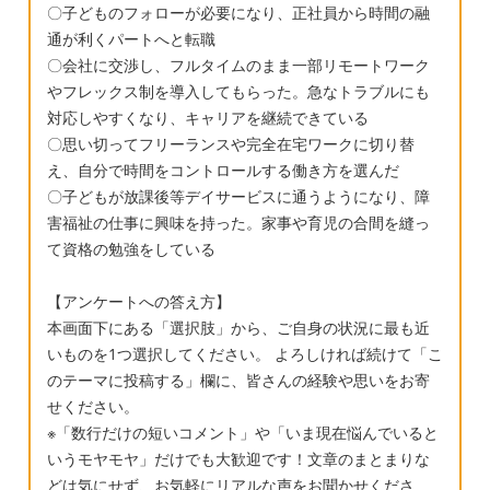
〇子どものフォローが必要になり、正社員から時間の融
通が利くパートへと転職
〇会社に交渉し、フルタイムのまま一部リモートワーク
やフレックス制を導入してもらった。急なトラブルにも
対応しやすくなり、キャリアを継続できている
〇思い切ってフリーランスや完全在宅ワークに切り替
え、自分で時間をコントロールする働き方を選んだ
〇子どもが放課後等デイサービスに通うようになり、障
害福祉の仕事に興味を持った。家事や育児の合間を縫っ
て資格の勉強をしている
【アンケートへの答え方】
本画面下にある「選択肢」から、ご自身の状況に最も近
いものを1つ選択してください。 よろしければ続けて「こ
のテーマに投稿する」欄に、皆さんの経験や思いをお寄
せください。
※「数行だけの短いコメント」や「いま現在悩んでいると
いうモヤモヤ」だけでも大歓迎です！文章のまとまりな
どは気にせず、お気軽にリアルな声をお聞かせくださ