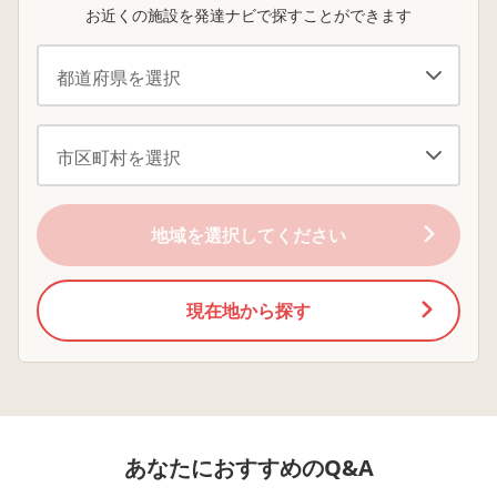
ないから、私が狂
掛かります。 朝の準
放デイの先生方か
に頼って将来どうするんですか、そんなものなしでできる
お近くの施設を発達ナビで探すことができます
う。 私が狂うと、子
備や給食のお片づ
も再三伝えるので
ようにさせないと」と。 いや、それができないから困っ
供も狂う。家族も狂
け、また体操教室や
が なぜダメなのか
ているんだけど、支援学級でも情緒だと支援はほとんどな
う。 じゃあ、どうす
絵画教室の後のお着
分かっていても衝
れば良い？ 旦那がい
替え、帰りの準備な
性もありますし、
いです。 いずれ普通の社会に戻す、という前提なんでし
なかったらとっくに
どで手こずっている
の場で断ることが
ょうね。 教室移動も子供自身でしないといけなくて、例
刑務所だと日々思
ようです。加配の先
きず好奇心もあっ
う。 周りには障害児
生はついていません
流されてしまう状
えば朝の会は普通学級で、１・２時間目が国語と算数で支
を育ててる友達が沢
が、フリーの先生が
です。 長期休暇中に
援クラスに行き、３・４時間目は図工で普通学級に。 給
山いる。 だから、
必要に応じて個別に
学童に預けられれ
食と掃除はそのまま普通学級で、５時間目が国語なら、５
時々励まし合い、愚
声掛けをしてくださ
預けたいのですが
痴を聞いてもらった
っています。日によ
度上叶わず 通所中
地域を選択してください
時間目のチャイムが鳴る前に文房具を持って支援クラスに
りしてるし、気晴ら
ってはサッと出来る
放デイも朝から晩
移動も、自己判断です。 送迎はないです、小１の４月の
しに旅行行ったり、
日もあるようで、ど
で利用できるとこ
ジム行ったり、多
のタイミングででき
でもない(上記の通
みでした。 普通学級の子なら教室にいれば先生が来てく
分、経済的には恵ま
たりできなかったり
個別療育のため1回
現在地から探す
れるのに、支援学級の方がタスクが多く判断力を求められ
れてる。 発散すると
するのかはまだ分か
時間) 民間学童も3
るという、かえってハードルが上がってました。 そんな
ころがあるから良い
っていません。やる
生までなので受け
ね！、、？ 家に子供
事は分かっているの
れ先がない。 お友
子ですが、中学からは支援学級在籍ながら、普通学級で授
がいると全て水の泡
で、絵カード
の家の件もできれ
業の全てを受けているので、確かに成長とともにマシには
となり消えゆく思い
も？？？、家ではト
自由にさせてあげ
出達。 こんなブラッ
ークンもしています
いが、ママ友と呼
なっていくと、実体験から思います。 放課後等デイ週４
クな母親を持ってご
がイマイチ反応も良
る知り合いもおら
～５、支援学級、キャンプに習い事に、地域イベント参
あなたにおすすめのQ&A
めんね、きっと他の
くなく‥。家でも声掛
保護者の連絡先も
加、児童館利用など日祝日も休みなく多くの経験をさせま
母ちゃんなら、もっ
けが必須ですが、最
らない、また私が