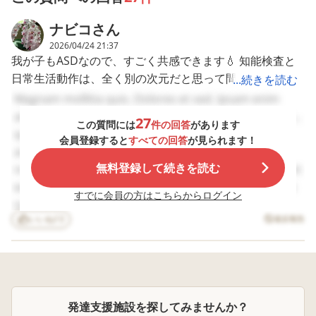
さ？重さ？量の単
間が掛かります。 や
社があります。 状況
しかし、どう考えても普通級は無理そうです。ですが、う
位？あんなに頑張っ
りたくない、または
について ・放デイ
ちの自治体ではIQが境界知能以下でないと支援級に入れ
ナビコ
さん
て教えてきたのに、
やる必要がないと思
通所上限23日で週
少し経つと全く覚え
っているからではな
回、スイミング週2
ず、情緒の支援級もありません。
2026/04/24 21:37
てない。割り算？九
いか？と病院の先生
回、プログラミン
我が子もASDなので、すごく共感できます💧 知能検査と
例え情緒の支援級があっても、息子はついていけないので
九？カタカナでさえ
に言われたことがあ
週1回 ・放デイは
日常生活動作は、全く別の次元だと思って間違いないで
はないかと思っています。療育の少人数でも1人だけ全く
...続きを読む
忘れるのに一体私に
ったのですが、なか
習支援型週2回、
どうしろと？ 苦労し
なか改善策がみつか
療育型週2回。い
す。 発達障害は、生活の障害です。 我が子は中度です
ついていけてなかったからです。
Magnam mollitia quis. Dolores et sed. Ipsam enim
てるのは本人だか
りません。 幼稚園に
も1回1時間。 ・上
が、失礼ながらさらに上というか、ASDはけっこう重いの
皆さんのお子さんや、身の回りの人で、こんな壊滅的な
adipisci. Accusamus dolor consequuntur. Eveniet quis
ら？ はっきり言って
着いたら、靴を脱
のため学校終わり
27
この質問には
件の回答
があります
かなと感じました。 就労型のデイサービスに行ったら、
教える方が苦労して
ぐ。←この段階でボ
行く時間がなく学
(失礼)状態から大人になった方はいらっしゃいますか？
quia. Quis soluta esse. Aut in id. Eos cupiditate
会員登録すると
すべての回答
が見られます！
る。 特別クラスに行
ヤ〜っとして動きま
は退室 ・当方の地
多くがカナー型自閉症児なので、何をするか手順書を壁に
どのような大人になりましたか？
assumenda. Quibusdam excepturi tempore. Quasi
けば良いのに、拒否
せん。先生が何度か
では長期休暇期間
貼っています。 手順書も、文字がわからない子は絵や写
知的に遅れがなければいつか考えられるようになるという
無料登録して続きを読む
nostrum tenetur. Et laborum ea. Ut quia qui. Nesciunt
するし、ディも嫌だ
声を掛けにきてくれ
みの学童入室は不
と泣きながら拒む。
ても、座ってボー、
・学童なしのため
真、文字がある程度わかる子は映像を減らして、文字がし
話を色々な方から聞きましたが、本当ですか？
explicabo sed. Consequatur occaecati quia. Similique
自分からやりたいと
マジックテープを外
課後は放デイや習
すでに会員の方はこちらからログイン
っかり読める子は文字だけ、となっています。 一日のタ
それとも、ここまでだとまともに社会生活を送るのは無理
non officiis. Quo optio delectus. Eos pariatur ex. Aut
言った習い事も数知
してボー、片足脱い
事の時間まで自由
イムスケジュールも、時計の絵をつけてやることの絵カー
だったりしますか？
れず、一年持たず。
いいね
13
でボー‥‥靴を脱ぐ前
させていたところ
違反報告
cum ab. Dolores id ut. Velit consequatur aliquam.
死ぬまで自分の子供
にお友達と挨拶をし
様々な問題行動が
ド。 保護者の勉強会で、私も作ったり、家でホワイトボ
家庭の方針が全く決められず、困っています。
Odio aut blanditiis. Eveniet aliquam nobis. Molestiae
だから寄り添えと？
ていて、お友達が教
覚 問題行動としては
ードに書いてたりはしたけど、まあ全く見ませんね。 存
dolor quaerat. Ad qui amet. Et veniam atque. Optio
嫌なら産まなければ
室に入り誰も居なく
火遊び、万引き、
いいのにって？ 初め
なってもなかなか焦
友達の家に上がり
在が目に入ってないです。 デイでは訓練だからできて
eos qui. Architecto consectetur eum. Molestias vitae
から分かってたら産
りません。この調子
むなどです。 やっ
も、家だとしませんね。 しかも支援学級の担任に視覚支
sequi. Ut suscipit culpa. Corporis officiis eos.
んでない。 責任取れ
なので、全部終わる
はいけない行動だ
発達支援施設を探してみませんか？
援を頼んだら（小１の時）、叱られました。 「そんなの
と？ とならきゃなら
までにとても時間が
私や学校の先生方