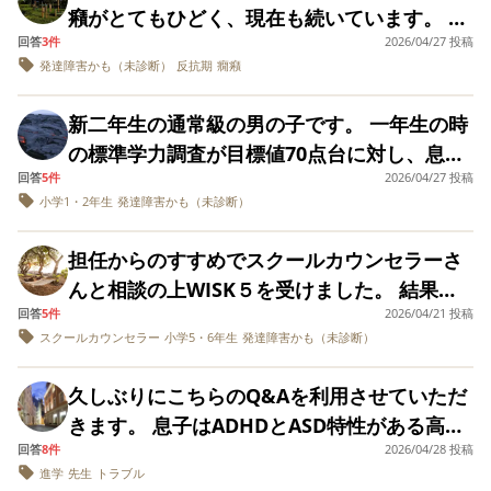
にいたほとんどの時間で楽しかったり、穏や
し、地元の公立中学ではない学校に進学しま
癪がとてもひどく、現在も続いています。 日
ている状況です。 娘が失敗したときなど、叱
かに過ごしてきたにもかかわらず、記憶が反
したが、入学して2週間でまた同じことが起こ
回答
3件
2026/04/27 投稿
常生活で困ることも多くなってしまいまし
らずに頑張ったねと努力を認める関わりを続
転しており、いつも苦痛を与えられ、私も難
発達障害かも（未診断）
反抗期
癇癪
っています。 私も仮に息子と同級生なら友達
た。 ・学校への登校しぶり（仲の良い友達が
けてきたので原因がわかりません。
しい顔をしてばかりだったと責めます。精神
にはなりたくないタイプだと思うくらい性格
いない） ・着替え、歯磨き、お風呂(特にシ
新二年生の通常級の男の子です。 一年生の時
不安定になったのは後遺症だとも言います。
に難があります。 LINEもうざがられてるのに
ャンプー)、トイレのあと拭かない ・勉強、
の標準学力調査が目標値70点台に対し、息子
一人暮らしを始めてから浪費が激しくなっ
気づかない、空気が読めないところもありま
宿題 テレビ、ゲームの時間は以前まで時間制
回答
5件
2026/04/27 投稿
は50点台でした。 もともと特性ありの息子だ
て、お金の無心とかの時にそういう話をして
す。 とにかく親に嘘をつき、他責思考、意地
限を設けていましたが 祖母から私が厳しすぎ
小学1・2年生
発達障害かも（未診断）
ったかつ、私もかなり心配性なもので色々担
出させようとします。 大学の４年間は母親と
の悪さを何とかしたいのですが、どう伝えれ
るからという理由で無制限にしてしまい、 現
任に打診してきてはいたのですが、一年生時
一緒に暮らしてましたが、その頃からなんの
ばいいのか、いつも言い争いになって終わり
在は本人自身、制御できない状態です。 癇癪
担任からのすすめでスクールカウンセラーさ
の担任からは、特に個別に指摘等なく、心配
薬かははっきりとはしませんが処方されてた
ます。 ご意見を頂きたいです。 よろしくお願
が始まるとこちらの言葉が届かなくなり 私が
んと相談の上WISK５を受けました。 結果は
いらないですよと言われておりました。私が
ようです。 浪費が激しくなってきたことで自
いします。
言っていない内容の言葉を思い込みで話し続
回答
5件
2026/04/21 投稿
全体平均86 言語理解117 視空間83 流動性理
心配しすぎなんだと、心配に無理に蓋をして
ら診察に行きADHDと診断されたと伝えてき
スクールカウンセラー
小学5・6年生
発達障害かも（未診断）
けます。怒り方が激しく、 大音量の声でキレ
解73 ワーキングメモリー103 処理速度103で
この結果も見て見ぬ振りをしていましたが、
ましたのでもしかして疾患なのか？と考える
るという感じです。 （ママは私にキモいから
した。 知識がないので、この結果が何を意味
２年になり、集中力のなさ等、新しい担任か
ようになりました。 記憶が改ざんされてる
久しぶりにこちらのQ&Aを利用させていただ
死ねって思っていると言うことを繰り返して
しているのか、これからどうしていけばいい
ら指摘がありました。 そこでふとこの結果を
としか思えず、洗脳なのか？と思えるくらい
きます。 息子はADHDとASD特性がある高校
続ける） あと、考え方（捉え方が極端）がゼ
のかわからないので有識者の方々にアドバン
思い出し、どうしてこの結果をスルーしてし
回答
8件
一緒に生活してきた時間の記憶が別物になっ
2026/04/28 投稿
１年男子です。 今回は高校に入ってからのサ
ロか百かというニュアンスも気になります。
スをいただけたらと思います。よろしくお願
進学
先生
トラブル
まったのかととても後悔しています。 学校側
ています。記憶が違う、娘に対して悪意のか
ポートについての質問をさせていただきま
こちらがちょっと待ってと言うと、それは私