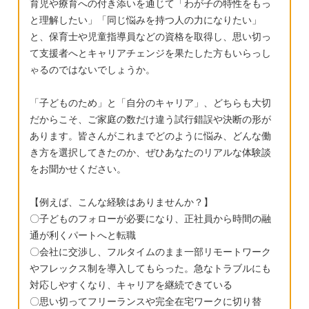
育児や療育への付き添いを通じて「わが子の特性をもっ
なくても別に大丈夫なのか、今本人や家族は
た試しがありません。 ただし、切羽詰まって
と理解したい」「同じ悩みを持つ人の力になりたい」
困っていないからそのままでいいのか、心配
くると ひたすら頑張ります。 間際だけは、頑
と、保育士や児童指導員などの資格を取得し、思い切っ
です。（周りを困らせているかはなかなか今
て支援者へとキャリアチェンジを果たした方もいらっし
張ります。 単位は今のところは大丈夫ですが
は伝わってこない） 今何かやるかやらないか
ゃるのではないでしょうか。
数学が苦手なので苦しい科目ではあります。
がのちに変わってきたりしますか？それと
今後、皆さまの貴重なご意見を参考にして 再
「子どものため」と「自分のキャリア」、どちらも大切
も、何か問題が起きたら動けばよいのでしょ
度、私自身気持ちを立て直し、 息子にとって
だからこそ、ご家庭の数だけ違う試行錯誤や決断の形が
うか。
良い フォローが出来るように、努めます。 温
あります。皆さんがこれまでどのように悩み、どんな働
かいお言葉 心にしみました。 ありがとうござ
き方を選択してきたのか、ぜひあなたのリアルな体験談
います。 またよろしくお願い申し上げます。
をお聞かせください。
【例えば、こんな経験はありませんか？】
〇子どものフォローが必要になり、正社員から時間の融
通が利くパートへと転職
〇会社に交渉し、フルタイムのまま一部リモートワーク
やフレックス制を導入してもらった。急なトラブルにも
対応しやすくなり、キャリアを継続できている
〇思い切ってフリーランスや完全在宅ワークに切り替