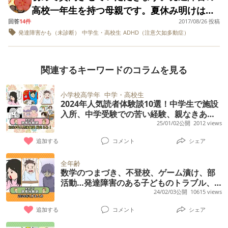
すが、気分が落ち込み、また学校に行けなく
まで毎日頑張っていて、私としてはそれだけ
断でした。高校との面談の中で、今まで特性
以上になりました。すると、部屋からの逃
無理だと思います。定期テストの勉強が出来
をしちゃうから？！」と言いながら癇癪を起
高校一年生を持つ母親です。夏休み明けは課
ない！出ない！と嫌がる日も。 不安感が強く
なりました。親としては、学校から受けられ
でもすごいと思ってしまうんですが、、 帰り
を指摘されたことはなかったのかと聞かれ、
亡、みんなと同じタイミングで行動ができな
ないこと、課題・提出物の管理が出来ないこ
こすのです。 人や物に当たったら危ない、と
回答
14件
2017/08/26 投稿
題テストがあるにも関わらず課題の勉強が出
完璧主義で失敗を怖がるのでそれもあるのか
る支援が有り難く、心強かったのに、このま
に担任から家でも厳しくしてください。泣け
夫から保育園年長時、小学校３年生、小学校
発達障害かも（未診断）
中学生・高校生
ADHD（注意欠如多動症）
い、お友達とやりとりができない、思い通り
と、はどこの学校に行っても困ると思いま
いうのが理解できません。自分の事しか考え
来てません。テストをやらせようとすると、
もしれません。 トイレに座ることはできるが
ま学校を辞めたら頼る場所が無くなると思う
ばなんでも許される、やってもらえると誤認
６年時の３回、個別支援級に勧められた話が
にいかないと物を投げる、指示が通らない、
す。ドクターもカウンセラーもお手上げ状態
られないのです。 こんな息子でも、たまーに
あっちへ行ってて！と部屋から追い出され、
ギュッと閉じてしまう、出すという感覚を忘
と不安です。 何をやっても続かない、直ぐに
すると大変なので、もう２年生ですしね！ っ
出ました。私も初めで知ることでした。それ
周りのざわざわした感じを不快に感じて不機
でこちらで聞いてみることにしました。似た
回路が繋がっているような事があるんです。
一体何をやってるから分かりません。 大抵、
れているように見えます。 昔おしっこはでき
関連するキーワードのコラムを見る
落ち込み動けなくなる、やる気を感じないこ
て言われてモヤモヤしかないというか、、 泣
でもずっと様子見ということで、普通級でや
嫌になる、目が合わないなどがあり、保育園
ような経験をおもちの方はおられませんか？
私が風邪を引いているのを少し心配してくれ
DSをやってます。高校生になり 全く手に負え
ていたからできる力はあるはず… おしっこも
の子を見ていると不安です。 いつも元気良く
けばやってもらえるとは娘も思ってない
ってきました。夫はずっと早生まれだから周
から発達相談を進められました。発達相談で
たり、全然話を聞いていないかと思っていた
なくなってきました。一緒に勉強しないと無
うんちもどう進めていくのが1番いいのかわか
小学校高学年
中学・高校生
話しかけるよう気を付けていますが、何度も
し、、まずは寄り添ってから冷静に話しを聞
りの子より少し成長が遅いだけだと訴えとお
は本人が緊張状態のため発達検査はできなか
2024年人気読者体験談10選！中学生で施設
ら、聞いて理解している事があったり。 病院
理なのに やれば、一時間も座っていられませ
りません。 うんちはオムツで決まった場所で
何度も落ち込み動けなくなるこの子を見てい
入所、中学受験での苦い経験、親なきあ
くとかでもいいのになって思ってしまうし…
り、今でもそうだと思っています。学校が今
ったが、環境の変化が大きい、なんらかの特
に相談したら、そんなに酷いなら精神の方で
ん。昼間は仕事をしている為、確認も出来ま
立ったままやっています。 病院では、本人が
と…
25/01/02公開
2012 views
ると心が折れそうになります。 何かアドバイ
学校で頑張っているぶん家では安心していて
回の心理検査の結果を受けて理解をしてくれ
性はあるのではないかと言われました。最初
手帳取ろうね、と言われました。 しかし、ど
せん。褒め言葉で行こうと私も心がけるので
困っていないからオムツが本当に困ったとな
スを頂けないでしょうか。
ほしいし、、家でも厳しくしたら娘の居場所
る形で通うことができています。ただ、父親
追加する
コメント
シェア
はショックでしたが、受け止め、療育を探し
う考えても普通級は無理そうです。ですが、
すが、イライラする屁理屈ばかり並べて 結
るまで気長にいきましょうと言われました。
は無くなると思うのですが、、 どうでしょう
は学校に対して、息子本人には結果を伝えな
ている段階なのですが、今日心が折れまし
うちの自治体ではIQが境界知能以下でないと
局、ほったらかしにしてしまうか叱ってしま
この時期、尿検査があるたびに焦って子供に
全年齢
か？
いでくれというのと、周りの生徒にもわから
た。私はフルタイムで働いているのですが、
数学のつまづき、不登校、ゲーム漬け、部
支援級に入れず、情緒の支援級もありませ
います。 学校の授業は、聞いてノートにはき
言ってしまいます… 同じような経験された方
活動…発達障害のある子どものトラブル、
ないように特別な配慮はしないでくれとお願
職場に状況を伝え、しばらく午後休が続くこ
ん。 例え情緒の支援級があっても、息子はつ
ちんと メモしているが、全く勉強の成果が現
や、アドバイスをいただきたいです。
みんなの経験を紹介します！【24年1月読者
24/02/03公開
10615 views
いしたみたいです。他の子と違う対応はやめ
とと時短勤務にしたい旨を了承もらったので
いていけないのではないかと思っています。
れていないと 担任には言われてしまいまし
体験談特集】
てくれということです。 学校からは外部のソ
追加する
コメント
シェア
すが、おなじ事務員の人にえっ、明日私も休
療育の少人数でも1人だけ全くついていけてな
た。 本人も勉強しなきゃ！と口だけは 意欲的
ーシャルトレーニングなど受けることもお願
みたいんだけど。と言われました。うちの職