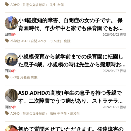
なんだけど。。。」と言われます。受験の結
が、何もできず、どこからどう見ても知的障
ADHD（注意欠如多動症）
先生
自傷
っていますが、お年寄りばかりで、同年代と
安や緊張が強く自傷行為もあった為、支援員
の子に寄りかかる行為、荷物が床に散乱、暴
果もギリギリではなく余裕がある状態での合
害の子です。 他の人とは言葉もあまり通じま
の関わりが欲しいそうです。
さんにも見守ってもらいながら、学校に来れ
言の独り言などかあります。たびたび学校か
格でした。中学の頃もなんですが、提出物、
せん。言葉があまり理解できない、理解され
小4軽度知的障害、自閉症の女の子です。 保
ただけですごいね〜って寄り添ってくれてい
ら連絡があり、そのたびに学校で起こってい
ワークにほぼ取り組めないです。そしてテス
ない状態です。私は何故かあまり喋れない人
育園時代、年少年中と家でも保育園でもおし
ました。 担任はわりと新人よりな先生でクラ
ることを初めて知った形です。家と学校での
ト勉強。実力テスト的な範囲の決まってない
とも会話ができてしまうので、気付きません
回答
8件
2026/05/02 投稿
っこはできていました。（うんちはオムツ）
スにいっぱいいっぱいで😂娘の事まで手がま
様子が全く違うところにいつも大きな衝撃を
テストだと、高得点が取れます。しかし、準
でした。 クラスメイトには「◯◯君、ギラギ
小学校
ASD（自閉スペクトラム症）
病院
年長頃、保育園ではおしっこできていました
わらず、ほとんど支援員さんもつきっきりで
受けています。 何か学校で問題が起きてる時
備が出来る、定期テストは毎回ボロボロで
ラ」みたいな、赤ちゃんのような会話しかで
が、家のトイレを嫌がりオムツを履きたがる
した。(安心できる日は母とバイバイできる日
でも、家では学校の話題はなく、ニコニコ穏
小規模保育から就学前までの保育園に転園し
す。特定の教科が出来ないというわけでもな
きません。会話のキャッチボールができませ
ようになりました。 私がここで努力が足らな
もありました。) ２年生からは支援級に入れ
やかな様子で、本人の様子や表情に変化が全
た息子4歳。小規模の時は先生から癇癪時おも
いので、塾では解決しないと思います。高専
んし、音のリズムを楽しむような事しかでき
かったのはわかっています。後悔の日々で
て(1年生のときも希望していましたが入れ
くありません。 父親も学校から聞いた内容の
回答
6件
2026/04/27 投稿
ちゃを投げることがあると言われていました
は課題が多いのももちろん知っていました
ません。一応癇癪を起こさなければ質問には
す… そこから小学校に上がり学校も家もオム
0~3歳
お昼寝
癇癪
ず…) 支援級の担任の先生が結構厳しめという
状況を本人に確認したり、気持ちを聞いたり
が、先生がお話ししたら悪いと理解している
が、本人の第一志望でしたし自分の興味のあ
答えられる事もある、という感じです。 長期
ツに戻ってしまいました。 元々、かたいタイ
かメリハリを大事にしているのか注意が多
することはなく、先生に暴言を吐き、停学に
とお話しがあり、その他困り事は聞いたこと
ることを勉強するんだから頑張れるかなと思
の記憶力だけは人並みにあるみたいですが、
プというのもありパンツを履かせてもずっと
ASD.ADHDの高校1年生の息子を持つ母親で
く、、 泣いても味方になれないよ。冷静に話
なり早く帰らされた日も2人はいつもと変わら
がありませんでした。集団生活もおくれてお
い、入学しました。留年も本人の希望でし
自分で考える力が皆無です。これをやったら
我慢してしまいます。 夜間はそのおかげかパ
す。二次障害でうつ病があり、ストラテラを
そう。と指導を受けているようで、、 1年生
ずテレビを楽しそうに見ていました。停学は
り、お友達とのやりとりもできていました。
た。今、転校の話をしていますが、本人はす
どうなるかという事が一切考えられません。
ンツで寝てもおもらしなしです。 さすがにオ
回答
5件
2024/11/21 投稿
服用しているのですが、なかなか調整できず
の時は学校にこれただけで偉いね〜から180
なかったかのようでした。 今回、学校から、
小規模は全クラスで18人、2人に1人は保育士
ごく嫌がり話もしたがりません。いまの学校
例えば傘を振り回しているのを注意したとし
ADHD（注意欠如多動症）
高校
中学生・高校生
ムツもサイズアウトしかけているし、言葉も
にいます。 中学は3年間不登校で、高校は支
度変わってしまい、娘も疲れてしまったよう
病院で心理検査をお願いされ、初めで受けま
さんがつくペースの配置でした。４月から新
は大好きなんです。こんな状態で転校できる
ます。「なんで駄目なの？傘がガーンと壁に
わかるのでトイレ頑張ろうと声かけをして座
援が受けられる所に通って頑張っていたので
で、、２年生からは母とも離れて朝から下校
した。IQ78で、ASDとAD HDがあるという診
しい大きな保育園に変わり、敷地も人数も倍
のか。。。でもこのままで卒業まで行くのは
当たって、折れて、◯◯ちゃん(自分)が怪我
初めて質問させていただきます。発達障害の
るところからチャレンジしていますが、座ら