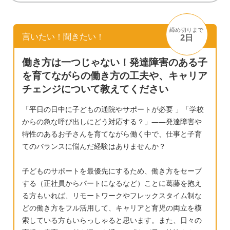
での困り事、いづらさや、やりにくさは全く
うございます。 まず、息子に優しくおだてて
感じていません。人との関係でもあまり何も
も無理があると言うお話も、目からウロコで
感じていません。 逆に周りの子が困ってい
締め切りまで
した。 怒りっぽいので、〔私と娘にだけ〕怒
言いたい！聞きたい！
2日
る、先生が困っている状態が多いです。息子
り出すと しばらくダメなのでなかなか前に進
は相手がどう感じているかを悪気はなく、想
働き方は一つじゃない！発達障害のある子
めずに 一日終わってしまう事が多く、気持ち
像しにくい、感じにくいところも大いにあり
を育てながらの働き方の工夫や、キャリア
の立て直しに苦労しています。 皆さまのお話
ます。 本人自身が生きづらさを感じたり、家
チェンジについて教えてください
にもあった通り、本人の中に 自己の劣等感が
族が困り事がなければ今のところ何もせずそ
あり、親は見ていて辛くなりますが それで
「平日の日中に子どもの通院やサポートが必要 」「学校
のままでもいいのでしょうか。 今、学校から
も、ニコニコしながら本人には、前向きにや
からの急な呼び出しにどう対応する？」——発達障害や
もあまり連絡は来なくなりました。でもこち
りたい気持ちはあるので頑張ろうとするので
特性のあるお子さんを育てながら働く中で、仕事と子育
らからメールで様子を聞くと小さいことです
すが 聞き取り力が乏しく、大切な話を聞きも
てのバランスに悩んだ経験はありませんか？
が、ワーといっぱい困り事が先生から返信さ
らす為に忘れ物や宿題もれ、テスト範囲の聞
れてくる感じです。先生からは息子が変わっ
子どものサポートを最優先にするため、働き方をセーブ
き漏れなどがあります。 あと、のんびりして
たのではなく、周りが慣れてきたと言われて
する（正社員からパートになるなど）ことに葛藤を抱え
いてボーッとしている面もあるので、のんび
る方もいれば、リモートワークやフレックスタイム制な
しまいました。 今は学校という場所で多少問
り加減にイライラします。 最後に回答下さっ
どの働き方をフル活用して、キャリアと育児の両立を模
題があっても大人から守られている状態で
た方のお話にもありますように、頑張ろう！
索している方もいらっしゃると思います。また、日々の
す。今後社会に出た時のため、今から何かし
やらなきゃ！と常に前向きなのですが、続い