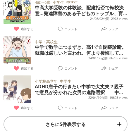
かったからです。 皆さんのお子さんや、身の
な事を言うのですが、全く口だけです。 それ
4歳～6歳
小学生
中学生
いされましたが、それはしていません。 父親
場は必ず事務が1人はいないと回らない状態で
中高大学受験の体験談、配慮拒否で転校決
回りの人で、こんな壊滅的な(失礼)状態から
は、人を騙そうとしている訳ではなく 本人の
意…発達障害のある子どものトラブル、育
にとっても息子の困り事がなく、いつも穏や
す。４月はほぼ午後休もらっていて負担をか
大人になった方はいらっしゃいますか？ どの
意思は、やろうとその場では思うのですが 結
児の悩み、みんなの経験をご紹介！【24年2
24/03/02公開
2978 views
かなため、学校で起こしてしまった事や特性
けていたので、旦那にかわりにお迎えをお願
ような大人になりましたか？ 知的に遅れがな
果が伴わない感じです。 私自身もヘトヘト
月読者体験談特集】
に対することが、全くなかったかのように薄
追加する
コメント
シェア
いすると、会議だから無理、15時迎えならま
ければいつか考えられるようになるという話
で、もうほったらかしにしてしまおうと思い
れていってしまう感じです。 高校２年生、そ
だいけると。保育園になんとかお昼寝できな
を色々な方から聞きましたが、本当ですか？
ますが、ほったらかしにしたら 全くやらない
中学・高校生
ろそろ進路について考えないといけない時期
くても15時までみてくれないかお願いするも
中学で数学につまずき、高1で自閉症診断。
それとも、ここまでだとまともに社会生活を
ので、怖くなり、つい注意してしまいます。
就職は厳しいと言われ、何より後悔してい
になってきました。 大学に行くのか、それと
寝ない子を15時までみるほど人員がいない
送るのは無理だったりしますか？ 家庭の方針
ADHDはあると思います。知的も薄っすらあ
ることは【読者体験談】
24/01/06公開
86785 views
も就職するのか… 今までの学校生活は全部父
と。いろんな人のことと状況を考えてどうし
が全く決められず、困っています。
るかも知れません。すぐに私と中学生の娘に
親が管理して大体は問題なくやってこれてい
追加する
コメント
シェア
ていいかわからなくなりました。せめてお昼
だけ攻撃的な事を言います。 しかしながら学
る感じです。（父親に伝わってない部分でミ
寝さえしてくれればと思ってしまいます。同
校では、いつもニコニコして大人しい子共に
小学校高学年
中学生
スが出る部分は多々ありました）父親の言う
じような状況でお昼寝できるまで時間がかか
ADHD息子の行きたい中学で大丈夫？親子
なってます。 どうやったら少しでも自分に気
で意見が分かれた次男の進路選択――中学
ことは他の人よりスーッと入るところがあり
った人、お昼寝できるようになるためにやっ
づいて 集中して勉強をやるでしょうか。 不安
時代いじめで不登校になった私の願い
22/04/19公開
19603 views
ます。 ただ大学、就職、どちらにせよ、もう
たこと、お昼寝できるようになるまでの期間
で仕方ないです。 ★ありがとうございました
親が管理するのは難しくなるのではないかな
追加する
コメント
シェア
どれくらいかかったか教えて欲しいです。
★ 皆さま。 本当にお一人お一人が、真剣に回
と思っています。 息子本人は鈍感なタイプな
答して頂き、 始めての経験でした。こんなに
さらに5件表示する
ので、本人ができないことが多くても、学校
穏やかになれたのは久しぶりです。 ありがと