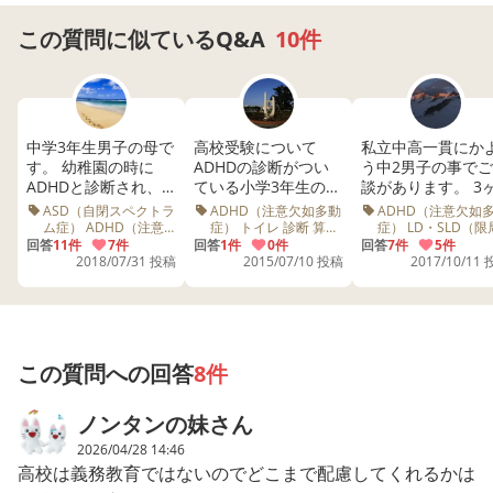
ムをやめさせたりすると大喧嘩になり、取っ組み合い（母
と）になります。
この質問に似ているQ&A
10件
スマホやゲームにどっぷり依存していますが、こちらが強
硬にスクリーンタイムを駆使して夜中は絶対使わせないた
め、なんとか昼夜逆転せずに朝起きて高校へ１時間かけて
中学3年生男子の母で
高校受験について
私立中高一貫にか
す。 幼稚園の時に
ADHDの診断がつい
う中2男子の事で
通っています。
ADHDと診断され、
ている小学3年生の娘
談があります。 3
最近、自閉症スペク
がいます。知的な遅
月ほど前にADHD
ASD（自閉スペクトラ
ADHD（注意欠如多動
ADHD（注意欠如
上記にかいたとおりここまで親（母）がかなりしつこく子
トラムかもと言われ
れはありません。 将
診断を受け投薬を
ム症） ADHD（注意
症） トイレ 診断 算数
症） LD・SLD（限
欠如多動症） 中学
通常学級 宿題 高校 先
性学習症） 中学生
ました。 学校には特
回答
11件
7件
来の夢は建築士と小
回答
1件
0件
ています。それま
回答
7件
5件
供にかかわってきました。
生・高校生 診断 塾 幼
生 トラブル
高校生 診断 宿題 
2018/07/31 投稿
2015/07/10 投稿
2017/10/11
性を話しています
さいころからずっと
で、宿題や提出物
稚園 いじめ 高校
先生
だんな（父）には「子供に構い過ぎ。もっと自主的になに
が、同級生は知りま
言っていて、その夢
期限が守れず、朝
せん。 その為、学校
をかなえてほしい
起きれないので週
かをやらせない（もしくはやめさせない）と自分でなにも
で友達と関われない
し、 その夢を親とし
学校を休んでしま
できなくなる」と言われています。確かにそのとおりです
から理解もされず、
てサポートしてあげ
状態です。しかも
が高校生と親の適度な距離感がわかりません。なおかつ特
家でも普通でいいか
られたらと思ってい
マホ依存あり。試
この質問への回答
8件
らと理解する以前に
ます。 算数以外は普
錯誤しながらスマ
性のある子となると尚更で。
父親から厳しく育て
通級で過ごしていま
問題とは格闘して
ノンタンの妹
さん
られています。 高校
すが、支援の先生の
ます。 学校の成績
受験を控え塾に行っ
サポート付。 友達関
どんどん下がり、
中学と違って高校は連絡事項もプリントとかではなく、本
2026/04/28 14:46
てますが、寝ている
係は良好でトラブル
のままでは高校に
高校は義務教育ではないのでどこまで配慮してくれるかは
人にgoogle classroomなどで伝えられるため（時間割や
ことも多いそうで
はありません。 トイ
がれないかもと先