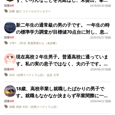
読んでいただきありがとうございます。 子育
体に住みたいと思っています。 東京の自治体
宿題 テレビ、ゲームの時間は以前まで時間制
確かに、家では息子に何か手伝いらしい事を
も、真意不明なのとADHDの症状が過去より
われたようです。担任の先生も同意したそう
ます。今日は天気アプリで登校時は
回答
8件
2018/05/20 投稿
には放課後学校外で他クラスの生徒とケンカ
て頑張りましょう！
の情報を教えていただければ幸いです。 よろ
限を設けていましたが 祖母から私が厳しすぎ
させた事があまり無いです。 私がADHD診断
続いているようで、金銭的な問題もありそう
診断
遊び
スクールカウンセラー
です。 3人が嫌がるなら無理矢理とはいかず
「20mm/h（ゴォー）」という表示で迷いま
をし警察が出動する騒ぎを起こしました。原
しくお願いいたします。
るからという理由で無制限にしてしまい、 現
済、ASD傾向も少しありなせいか、家事がと
で、今後の娘の生活が心配です。できること
それは仕方がないので、娘には 他の障害クラ
したが、子どもから「送って行ってほしい」
因は些細なことで、双方謝罪し事なきを得ま
在は本人自身、制御できない状態です。 癇癪
ことん効率化されてしまっており、息子がで
新二年生の通常級の男の子です。 一年生の時
があればと思い保険などにも加入しようと思
スの女の子や交流クラスの女の子に声をかけ
と言うならまだしも、親から言うのは甘やか
した。 部活にも迷惑をかけ本人は反省の気持
が始まるとこちらの言葉が届かなくなり 私が
きる事がほとんど無いのです…。 服は畳まず
の標準学力調査が目標値70点台に対し、息子
いますが、正しい情報が必要です。 どうに
てみたら？と話し、話すのは苦手だけど誘っ
しかと考えてやめました。（夫は同じ距離を
ちはある様でしたが、次の日の夜に遊びに行
言っていない内容の言葉を思い込みで話し続
ハンガーにかけるので、息子に届かない、
回答
5件
2026/04/27 投稿
は50点台でした。 もともと特性ありの息子だ
か病院名を確認して、話を聞きたいと思いま
てみると本人もがんばるつもりになっていま
徒歩、小学生の弟は半分の距離を徒歩です
こうとし、注意したところ立腹しました。 昨
小学1・2年生
発達障害かも（未診断）
けます。怒り方が激しく、 大音量の声でキレ
等。 支度等も、息子があまりに行動が遅いの
ったかつ、私もかなり心配性なもので色々担
すがどうしたらよいでしょうか？それでもそ
す。 友達がおらず、6年生で修学旅行もある
し…） タオルと靴下をビニール袋に入れて渡
年私のみでADHDと診断は受けていますが、
るという感じです。 （ママは私にキモいから
で、着替えや食事で毎日精一杯でした。食事
任に打診してきてはいたのですが、一年生時
っとしておくのがよいのでしょうか？ 学生時
のでこの女の子3人以外に話したり楽しく過ご
しました。 私自身、ネグレクトの環境で育っ
本人にも受診を勧めて服薬治療をしてもらい
現在高校２年生男子。普通高校に通っていま
死ねって思っていると言うことを繰り返して
をよそう等も、あまりに危なっかしいので、
の担任からは、特に個別に指摘等なく、心配
代は元妻と一緒に住んでました。今でも時々
せる友達が出来るか心配しています。 それに
たので、適切な基準がいまいちわかりませ
たいと思っています。担任にはその旨伝えて
す。私の実の息子ではなく、夫の子です。彼
続ける） あと、考え方（捉え方が極端）がゼ
まだ教える時期じゃないかな？なんて思って
いらないですよと言われておりました。私が
やり取りをしているようですが、元妻は学生
加え、進学先は皆地域の中学校になると思う
ん。普通は何か基準があるものでしょうか？
います。 しかし、本人の困り感は見えず、本
回答
8件
2026/06/29 投稿
が小学校低学年の時から知っています。高校
ロか百かというニュアンスも気になります。
いました。よく考えたらもう給食当番ありま
心配しすぎなんだと、心配に無理に蓋をして
時代からほとんど娘の情報を聞いても教えて
ので、この先まだ3年間ずっと一緒なのもとて
アドバイスいただければ幸いです。
ASD（自閉スペクトラム症）
会話
大学
心はわかりません。近々私のみでスクールカ
入学と同時に一緒に暮らしはじめました。私
こちらがちょっと待ってと言うと、それは私
すよね。 幼稚園では身の回りの事を習ってい
この結果も見て見ぬ振りをしていましたが、
くれませんでした。この2年ばかりはまともに
も心配です。 筋疾患もあり中学校まで歩いて
ウンセラーと話しをします。 今後、どの様に
は初めて会った小学生の時から特性がある子
の話は一生聞きたくないということですか？
るだろうから大丈夫かな、等と思っていまし
２年になり、集中力のなさ等、新しい担任か
音信も取れず協力を得られそうにありませ
18歳、高校卒業し就職したばかりの男子で
行くのもなかなかしんどい娘なので、支援学
して本人に検査を受けてもらうかがまずは課
かもしれないと感じていました。勉強の進度
と、どれほど説明しても言葉が届かずです。
た。 そう、遅いんです。普通の遅さじゃあり
ら指摘がありました。 そこでふとこの結果を
ん。
す。就職もなかなか決まらず卒業間際に一度
校の方がいいのかなと悩みますが、本人は地
題です。 どなたか、アドバイスをよろしくお
やお友達の関係でたびたび問題が起きること
意味を添えてもダメです。 朝の支度は前日に
ません。食事は、時間がいくらでもある時は5
思い出し、どうしてこの結果をスルーしてし
回答
4件
2026/04/22 投稿
見学に行ったところに就職しました。 自宅か
域の中学校を希望しています。 去年の担任の
願いいたします。
が多くありました。学校から電話がかかって
言葉で働きかけても、自分が納得していない
分に1回程度「早くしなさいね？」と声掛けし
就職
高校
ASD（自閉スペクトラム症）
まったのかととても後悔しています。 学校側
らも遠く、農業関係のため就業時間もあって
先生や主治医からは、地域の中学校がいいの
くることがすご多いなと感じていました。私
ので無理です。 宿題も、時間割など準備は出
ますが、1時間半掛かる事もあります。お腹が
からは通級を進められたので、ひとまずそち