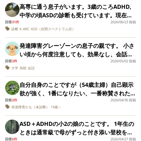
ないようなもの、給料も安いので、よく考え
ではと昨年言われましたが、一応見学だけは
が彼に感じていたことは言葉が苦手。小学校
高専に通う息子がいます。3歳のころADHD,
かける時間になってから始めるので 遅刻→学
空いてないのかと思いきや、デザートは凄い
らにお願いしてみようと思っています。 担任
て決めるようにと言ったがそこがいいといい
行こうかと考えています。 こんな理由で支援
高学年時でも、単語しかでなかった感じで
中学の頃ASDの診断も受けています。現在は
校行きたくないのループです。 （学校がつま
速さでたっぷり食べます。 「急いで食べない
に話をきくところ、全体指示が通らないとい
就職しました。 働き始めて2週間で転職する
学校を検討するのもどうかとも思うし、かと
す。文章での会話のキャッチボールはなかっ
回答
31件
2026/06/23 投稿
ビバンセとインチュニブを服薬中です。これ
らないので登校自体、1週間ほど拒否） 明日
とデザート無いよ」等と言っても、根本的に
うより、集中力がなく、他のところに意識が
といいだし、高校の先輩が働くグレーな会社
いってずっと関わりがあるのも気になるしで
診断
K-ABC
ASD（自閉スペクトラム症）
たです。現在高校生ですが、会話は小学校１
まで、コンサータとストラテラも服用したこ
は学校に行くと言うので信じて、翌日を迎え
速くなる事はありませんでした。結局毎日そ
向きがち。という感じでだそうです。 一年生
で働く、給料もいい、俺の人生なのに親兄弟
かなりモヤモヤします。 何が言いたいのかよ
年生くらいかなと思います。知識や感覚も小
とがありますが、ストラテラは合わず、コン
る日々が続いています。 中間反抗期と重なる
う急かさないと食べないのです。 朝学校があ
の学力調査でこの結果だと、なんらかの障害
には関係がないといいキレました。 このよう
く分からない文章になってしまいましたが、
発達障害グレーゾーンの息子の親です。 小さ
学校１年生くらいと喋っている感じです。し
サータは夕方切れてしまって宿題出来ないか
年齢なので、発達に特性があるのかどうか 判
る時は「急いで、食べて食べて」と、1分に1
で間違いはなさそうだなと親として直感があ
なことは一度や2度ではありません。 病院へ
何かしらアドバイスいただけると嬉しいで
い頃から何度注意しても、効果なし、会話が
かし、小学校、中学校とずっと普通級でやっ
ら、、、という理由でビバンセになりまし
断もできません。皆さんのお子様で同じよう
回くらいの注意で、30分で強制終了です。デ
ります。 ADHDなのかLDなのか、もしくは知
の入院、施設への入所も検討しています。 こ
す。 よろしくお願いします。
回答
3件
2026/05/02 投稿
少ないのもあり、何か違和感を感じていた。
てきています。 家ではとてもおとなしく穏や
た。昨年進級できず今年は再履修中です。2回
な方、もしいらっしゃったら どのように乗り
ザートが食べられなくなるのが嫌だ、という
的障害や境界知能なのか。 同じような感じだ
大学
高校
会話
のように自分の思う通りにならないとすぐキ
中学生になり学校でも家でも怒られてばか
かで父親の言うことを忠実に守り反抗するこ
目の授業を受けているにも関わらず、とにか
越えたか教えてください。よろしくお願いし
気持ちだけで何とか食べ進めています。 着替
ったお子さんをお持ちのみなさん、その後の
レてしまう子どもへの対処をご教示ください
り、周りとの関わりが少なくなり、高校生で
とはありません。父親が大好きで、一緒にい
くテストの結果が悪く転校することになりそ
ます。
えも、毎日服を目の前に置いても、服も言わ
自分自身のことですが（54歳主婦）自己顕示
経過や行った対策等お聞かせいただきたいで
吃音発症、大学では友達ができず現在社会人
ると本当に嬉しく安心している様子です。父
うです。合理的配慮も支援計画も細かく組ん
れるまで脱げない、脱いだ後裸でゴロゴロし
欲が強く、1番になりたい、一番称賛された
す。 ちなみに息子は三月生まれで、吃音と社
です。 複数人での会話ができないことに悩ん
親とは会話というよりは、色んな事柄を父親
でもらったのですが、提出物も全然出せない
ているばかりです。寒い時期はいつの間にか
回答
2件
2026/04/30 投稿
い、人に好かれたい、の欲が強くて、自分で
交不安もあります。
でいます。頭では言いたいことが浮かんでい
が教える話が多く、それをうんうんと聞いて
発達障害かも（未診断）
19歳～
です。SCにはこれ以上の配慮は考えつかない
着てたりします。一応着る能力はあるのです
も困るというか悩んでいます。 相手の人に危
ても言葉にできず孤立しています。 プライベ
いる感じです。 ただ、学校では奇行があり、
と言われています。WISCやK-ABCもこれまで
が、着たくない気持ちが強いんだと思いま
害を与えたりはしませんがそのようなことも
ートで関わる人もいないのでコミュニケーシ
ASD＋ADHDの小2の娘のことです。 1年生の
女性の先生（男性の先生には全く出ない）に
何度か受けていますが、IQで言うと120台あ
す。 本当にASD傾向だけでしょうか？確かに
頭に浮かんだりします。 このような発達障害
ョン能力も鍛える機会もなく、どのように居
ときは通常級で母がずっと付き添い登校をし
対する暴言、指での乱暴なジェスチャーが出
り、ドクターにも「絶対にもっと出来るはず
知能テストではちゃんと答えられていました
は、ありますでしょうか？
場所を探せばよいでしょうか？言友会には入
回答
6件
2026/04/27 投稿
ていました。中々１人では学校に行けず、不
たり、授業中に立ち歩き、床に寝そべり、隣