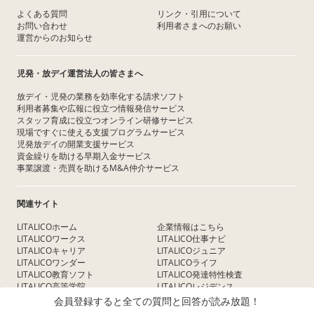
よくある質問
リンク・引用について
お問い合わせ
利用者さまへのお願い
運営からのお知らせ
児発・放デイ運営法人の皆さまへ
放デイ・児発の業務を効率化する請求ソフト
利用者募集や広報に役立つ情報発信サービス
スタッフ育成に役立つオンライン研修サービス
現場ですぐに使える支援プログラムサービス
児発放デイの開業支援サービス
資金繰りを助ける早期入金サービス
事業譲渡・売買を助けるM&A仲介サービス
関連サイト
LITALICOホーム
企業情報はこちら
LITALICOワークス
LITALICO仕事ナビ
LITALICOキャリア
LITALICOジュニア
LITALICOワンダー
LITALICOライフ
LITALICO教育ソフト
LITALICO発達特性検査
LITALICO高等学院
LITALICOレジデンス
LITALICO研究所
会員登録すると全ての質問と回答が読み放題！