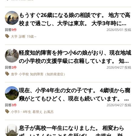
す。大激怒して注意しても、数十秒後に椅子
の浪費のことで病院に行き、ADHDと診断さ
のんびりしていたのか、わかりません。驚い
切なくなります。 昨年の９月に再び文科省
に戻っています。 学校も付き添って行ってい
れたと伝えてきました。全く思いもしてなか
た様子は演技だったかも？わかりません。 そ
が、特別支援整備状況調査～の通達が出さ
もうすぐ26歳になる娘の相談です。 地方で高
るのですが、もう2週間経つのに、今自分が何
ったというか、発達障害のことなどほとんど
の後は少し急いで7時10分過ぎに鼻歌を歌い
れ、また目が点になるような記載があったり
校まで過ごし、大学は東京。 大学3年時に就
をすべきか全く分かりません。 朝学校に着い
何も知らなかったもので、取り急ぎwebでい
ながら徒歩で出発。スクールバスの時間ギリ
私が訴えていた中学校の通級について各教育
回答
9件
2026/05/01 投稿
活を機に引きこもり。(コロナ禍でオンライン
てもぼーっと上の空。靴を上履きに履き替え
くつか調べたりすると、離れてからの時折の
ギリなので私は気が気でなく、スマホのGPS
大学
診断
19歳～
委員会に充実に努めよとお達しがありまし
授業が続いたこともあり不適応) 高校までは
るのもよく分かっていません。 ランドセルの
娘の言動など不可解であった事柄のいくつか
をずっと見ていて、ギリギリで間に合ったよ
た。 私は校長先生にその旨を伝え、教育委員
普通級でしたが、引きこもりになってから検
中身を道具箱にしまう、テーブルクロス袋を
が腑に落ちた気がしました。 付け焼刃的な
軽度知的障害を持つ小6の娘がおり、現在地域
うでほっとしました。 スクールバスに乗り遅
会はどう考えているか聞いてもらっている状
査を受け、自閉とADHD の診断を受けまし
ランドセルから外す、そんな手順も分かりま
理解では当然だめだと分かってましたので、
の小学校の支援学級に在籍しています。 知的
れたら、1時間かけて徒歩で行くことになりま
態です。 その時校長先生に、「保護者の方か
た。(子どもの頃はグレーゾーンだったと思い
せん。 給食の時、「皆は何を用意してる？」
娘に病院名を聞いて、一緒に話を聞かせてほ
回答
2件
2026/04/27 投稿
のクラスだけで3-4クラスあり、その内2クラ
す。 ※中高一貫のため高校生用の少し遅いバ
ら声を上げて頂けると学校としても困ってい
ます。何回か医療機関に行きましたが、十分
と聞いても、テーブルクロスを敷くと気づき
進学
小学校
知的障害（知的発達症）
しいと伝えましたが教えてくれず、必要ない
スに娘を入れて4人6年女子がいるのですが、
スがあり、保護者から体調不良の連絡をすれ
る事を伝えやすい」そう言っていただけまし
な対応はとってこなかったと思います。) 現
ません。「はい」とテーブルクロス袋を渡し
といわれて５カ月ほどになります。どういう
話を聞いていると仲間外れにされているよう
ばそれに乗れます。 もう中学生なのだから自
た。思うようにならなくても、発達障害の子
在は実家で引きこもっていますが、自分の育
現在、小学4年生の女の子です。 4歳頃から癇
たら、ぼんやりしたまま袋をキュッと閉じ、
薬かはわかりませんが服薬もしているようで
です。 本人はそうとは思ってないのか思いた
己責任、で放置するのか、発達障害と起立性
供たちが、学ぶ権利をあたりまえに持てると
った環境に嫌悪感を持っています。 少しずつ
癪がとてもひどく、現在も続いています。 日
ロッカーに片付けに行こうとしました。 テー
す。（ただし、これは学生時代から飲んでる
くないのか分かりませんが、私と話した後は
調整障害を考慮してどの程度フォローすれば
願っています。 今は全力で学力フォローして
自分の中にエネルギーがたまってきたような
回答
3件
2026/04/27 投稿
常生活で困ることも多くなってしまいまし
ブルクロスは幼稚園でも同じような手順で使
薬そのままでいいといわれたそうです。記憶
悲しそうにしていました。 今回は遠足でお弁
いいのかがわかりません。 「今日は◯分に出
います。人生の最初の分岐点となる高校。後
小学3・4年生
着替え
お風呂
ので、東京に私(母)と2人で引越しを考えてい
た。 ・学校への登校しぶり（仲の良い友達が
っていたにも関わらずです。 呆れてものも言
が定かではないのですが、健康保険の診療明
当を食べる仲間に入れてもらえず、 「3人で
発するんでしょ」と確認の声掛けはOK？ そ
悔の無いよう過ごすつもりです。 質問ではな
ます。 これから長い人生を歩むにあたり、出
いない） ・着替え、歯磨き、お風呂(特にシ
えません。 我が子がこんな状態な事に今まで
細には薬局はありましたが、通院の記録はな
約束したから無理！他に人が増えるかもしれ
れを逆算して支度の都度声掛けはOK？ ま
息子が高校一年生になりました。 相変わら
く宣言のようになってしまいました。長文を
来るだけ引きこもりにも対応してくれる自治
ャンプー)、トイレのあと拭かない ・勉強、
気付いていなかった自分にもびっくりです。
かったように思います。）診断、服薬の件
ないしダメ！介助の先生と食べたら？」 と言
た、どの程度の大雨で送迎するかも悩んでい
ず、いろんなことを先延ばし、未提出、挙句