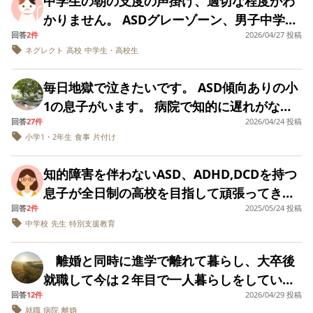
中学生の朝の支度の声掛け、適切な程度がわ
で出来てどこからは助けが必要か自分で理解していない限
「どうせあんたなんて何もできないんだから余計なことし
しまい、相手の子達を嫌な気持ちにさせてし
思っています。
かりません。 ASDグレーゾーン、男子中学
ADHDで内申点を稼
りは就職でもうまくいかないと思います。（高校生以上は
ないで」と言われています。
まっているようです。通信制学校から通学日
ぐってやっぱり厳し
回答
2件
2026/04/27 投稿
生、軽い起立性調整障害があり、早寝（21時
自分から具体的な配慮をお願いしない限りは周りは動いて
数を減らしてはと言われました。家にいて家
いでしょうか？？ こ
ネグレクト
高校
中学生・高校生
15分就寝）しても朝ぼーっとしています。 今
くれません）
んなことをしてみた
本人はADHDであることは自覚していますが、フォローは
族以外誰とも話さないことになり、他の人と
よ。 こんなふうにし
朝は大雨で、普段自転車通学で7時10分出発
されたくない、困っていない、という姿勢です。
関わる機会がなくなります。それがストレス
たら成績がアップし
毎日地獄で泣きたいです。 ASD傾向ありの小
のところ、徒歩だから7時出発だと昨晩自分か
友達の目を何より気にしている様子なので。
たよなど なんでもい
なようです。通信制でやりたかったことがで
1の息子がいます。 病院で知的に遅れがない
いので高校受験の体
ら言っていたのに、6時40分に起きてぼーっ
きずにそれもストレスなようです。 ADHDの
験談を教えてくださ
回答
27件
2026/04/24 投稿
と言われ、普通級に通う事になりました。た
長々と書いてしまいましたが、子供が高校生になって同じ
とし、少し朝食を食べて、ぼーっ。もう中学
い。 お願いします。
小学1・2年生
食事
片付け
特性もあり、生活面ではどうしても注意する
だ、幼稚園時代に二次障害か精神がおかしく
ような経験のある方、子供とのかかわり方や高校との連携
生だから自己責任だと、声掛けを我慢して黙
ことが多く、家にいる時間が多いと、注意す
なってしまい、強度行動障害のような状態に
など教えていただけると助かります。
っていたのですが、7時3分にパジャマで布団
知的障害を伴わないASD、ADHD,DCDを持つ
ることも増え、家も散らかっていくし、ご飯
なってしまいました。 それに関しては、息子
よろしくお願いいたします。
にゴロンとしていたのでびっくりして「何し
息子が全日制の高校を目指して頑張ってきま
も食べ過ぎてしまうし、時間が余りすぎて困
の人格とは無関係の行動なので、別の問題か
てるの？7時に出発と言ってたでしょ！？」と
回答
2件
2025/05/24 投稿
した。 通常級で名ばかりの合理的配慮の中、
っています。 常に社会から否定され、居場所
と思っていまして…、 悩んでいるのは、1歳
中学校
先生
特別支援教育
声をかけました。「そうだった！」と少し驚
受験生となりました。（IQ凹凸で４０近い差
がなくてしまっています。どうしてあげたら
からずっと止めろと言われた事を止められな
いた様子でした。 雨だから早く出発するとい
があります） 文部科学省の特別支援教育に納
いいですか。
い、やれと言われた事ができない事です。 最
離婚と同時に進学で離れて暮らし、大卒後
うことを本当に忘れていたのか（かなりの雨
得いかず、こちらで色々と意見や感想頂き、
近家で椅子をユラユラさせ、後ろの棚にガツ
就職して今は２年目で一人暮らしをしている
音でしたが）、もしかしたら私から「大雨だ
２，３年前の投稿にも関わらず、 ♡を頂いた
ンとぶつけるという事をずーっとやっていま
回答
12件
2026/04/29 投稿
娘のことです。 本人曰く、昨年11月に自身
から送っていこうか」と言われるのを待って
りすると、同じ悩みを持つ方がいるんだなと
就職
病院
離婚