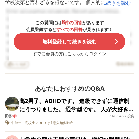
学校次第と言わざるを得ないです。 個人的には配慮ある
持ち物等も）、親は子供の予定もわからない状態。年間行
...続きを読む
す。 受験を乗り越え
レが近くて気持ちの
からは言われてい
てきた皆さんの体験
切り替えをする際は
す。 本人は口では
順で言えば支援校＞通信制高校（サポート校含む）＞専修
事のおおまかなものだけぺらりと渡され、毎日何時に帰っ
Error accusamus occaecati. Rerum porro minus.
談が聞きたいです。
必ず「トイレにい
張るというのです
高校＞通級ある公立高校＞私立高校＞公立高校っていう印
てくるのかもわからずやきもきすることが多いです。部活
Corrupti veniam aliquam. Quo quia sint. Et
私は今でも学校の友
く」という 行動が見
が、集中力がもち
8
この質問には
件の回答
があります
象です。 同じ様な失敗を繰り返す様であれば私なら「マ
達に話をして、認識
られますが、一年生
せんし、意志が弱
の予定なども然りで、土日の活動にお昼を持たせるのかも
exercitationem omnis. Sed doloribus minima. Nemo
会員登録すると
すべての回答
が見られます！
だけでいいのでして
の時に比べるとだい
他の興味に逃げて
マが他の子から確認取ったりママからごちゃごちゃ指図さ
わかないまま、帰ってくるのが夜の７時ということも。
tenetur omnis. Aut tenetur alias. Sunt culpa odio. Sed
もらいたいとおもっ
ぶ減りました。 宿題
まいます💦 そうい
れたくないのであれば、何時に帰ってくるのか、お弁当は
本人には伝えられているのかもしれませんが、こちらが聞
無料登録して続きを読む
vitae voluptatem. Non deserunt velit. Saepe distinctio
ています。 本人は余
は娘の学年の先生が
たお子さんをお持
計いじめられると言
指導熱心なのもあ
のかた、実際に高
要るのかどうかはきちんと確認し伝えなさい。突然言われ
いても「わからない」と返されることが多く、２回聞くと
laboriosam. Atque accusamus quo. Impedit qui
ってます。 わたし
り、毎日結構あり、
をうつられたかた
すでに会員の方はこちらからログイン
てもお弁当は用意出来ません」って伝えるかと思います。
キレます。
laboriosam. Harum dolorem eveniet. Quisquam
は、今の方が周りの
児童デイでﾌﾟﾘﾝﾄ類、
そんなかたのお話
そしてホワイトボードなどを用意し書かせます。 「予定
人は差別、偏見の眼
いいね
6
自主勉をクリアーし
聞かせていただき
違反報告
consectetur et. Ut ut aut. Ducimus eum hic. Blanditiis
差しでみていると思
てきて、 帰宅後本読
いのです。 どんな
が分からない」と言ったら「ママが先生に聞くか自分で友
毎年緊張感が抜けてくる６月頃、秋の行事シーズン＆学級
velit provident. Dolorem delectus accusamus. Soluta
いますが。 これだけ
みをしています。 帰
報、お話でもかま
達に聞くか」を選ばせてとにかく書かせますね。それでも
閉鎖シーズン、授業がゆるくなる年度末、に必ずトラブル
saepe iste. Aut quod sint. Voluptatem veniam
では語り尽くせない
宅後出す物（使用し
ません。
ほど いろいろありま
た箸やおしぼり、体
書かないのなら「予定分からないと困るから先生に聞きま
あなたにおすすめのQ&A
が起こります。
dolorem. Id voluptatem ducimus. Ea unde repellat.
す。 なにかアドバイ
育着など）、翌日の
す！」って言いますね。 今は１８歳で成人と２年早めら
高校に入ってからも同じことが予想されますが、事前に先
Animi consequatur laudantium. Dolores voluptas et.
スをお願いします
準備などは 声掛けを
高2男子、ADHDです。 進級できずに通信制
れてしまったので、成人するまでに自分の特性への対処方
生に面談して相談しておくべきか悩んでいます。
Reprehenderit maxime non. Illum qui laboriosam.
しないとできませ
にうつりました。 通学型です。 人が大好き
ん。 こんな状況なの
法を確立しないといけないと思います。 配慮されたくな
普通高校の先生はいったいどのくらい生徒の生活面にかか
Facilis ut qui.
で受験が不安で仕方
回答
8件
2026/04/27 投稿
で、関わりたい子ですが、上手く関われませ
いのは結構なことですが、それで失敗が多いなら自己理解
わってくれるのでしょうか。
ないです。 田舎の地
中学生・高校生
ADHD（注意欠如多動症）
ん。 他の子が楽しく話しているところに割っ
が進んでいない証拠なのでSSTなどが必要かと思います
域なので中学受験は
中学生になってから親が学校にフォローをお願いするのを
考えられず、高校受
よ。当事者はいかに自分の特性を把握しどこまでなら自分
て入ってしまい、自分の好きなことを話して
とても嫌がり（友達に何か言われたのかもしれませんが）
験をするほかないと