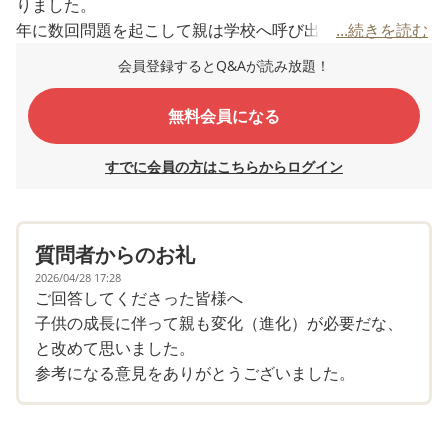
りました。
年に数回問題を起こして親は学校へ呼び出されたり、友達
...続きを読む
と不仲になって学校を休んだり塾もやめるとゴネたりしま
会員登録するとQ&Aが読み放題！
したが、数日すると嫌なことすっかり忘れてまた普通に学
校や塾に通う、を９年間繰り返し現在に至ります。
無料会員になる
小児精神科には小２から通いましたが、子供はいつもドタ
すでに会員の方はこちらからログイン
キャンで母だけがカウンセラーと話すだけの数年。
薬の処方も試しましたが頭が痛くなるからいやだ、と１回
で終了。
質問者からのお礼
小学校高学年になってからは反抗期も伴い親の言うことは
全くききません。家で暴れる（壁に穴をあけたりドアを蹴
2026/04/28 17:28
ご回答してくださった皆様へ
ったりする）こともありますが、１年ほど前から少し落ち
子供の成長に伴って親も変化（進化）が必要だな、
着いてきたような気もします。（今だけかもしれません
と改めて思いました。
が）
参考になる意見をありがとうございました。
口は達者のため、こちらがいくら根本的なことや常識を話
してもこれでもかというくらいに論破されます。
しかもふて寝するのを無理やり起こしたり、スマホやゲー