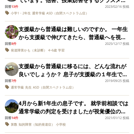
が、 5年で社会科も始まり、より難しくなっ
ものの、途中から進路を変える子供もいるよ
とはあるのでしょうか？ 先日、先輩ママから
ャッチボールがうまくいかないことがある。
友達関係は良好です
いて、支援級でお勉強してみない？と声かけ
回答
13件
2023/02/16 投稿
トのせいで登校渋りになっています。そのク
ています。 まだ通常級に行く早かったのか、
うなので、気持ちが揺れています。
「今ならまだ間に合うから、理解のある担任
不安感、特に失敗をすることには敏感です。
小学1・2年生
通常学級
ASD（自閉スペクトラム症）
しても、本人は普通学級がいいと言って、勉
ラスメイトに多動、他害がみられますが、両
本人にとってどうがベストなのか悩んでま
にしてほしいとか学校に伝えたほうが絶対に
診断名などは出ていません。 9月中旬にはも
強頑張るからお願いだからみんなと一緒が良
親は普通級にこだわっている様子で支援級、
す。 かといって支援級にそのまま在籍させる
いいよ」、 と言われ、さらに念押しの電話？
う支援級か通常級か、もしくは通級かを決め
支援級から普通級は難しいのですか。 一年生
いと言っていています。 知的だったら学年が
通級を利用していません。放課後デイを利用
のは疑問、不信感が親からするととても強い
面接？をしたほうがいいのか悩んでいます。
なくてはいけません。 ‥が、まだ悩んでいま
から支援級で伸びてきたら、普通級へを視野
あがるにつれ、勉強はお友達関係もついてい
し始めたり、発達検査を受けたりはしはじめ
です。それは支援級の担任は4年時と同じ担任
ただ「エンジンがかかるのが遅いが、取り掛
す。 入学する小学校は、支援級だとしても1
回答
8件
2025/12/17 投稿
に入れて。一年生を手厚くして、絶対に伸び
けなくなってしまうのかなと思って、どこか
ているようですが、母親のプライドが高いよ
だからです。 4年時の支援級は、同級生1人、
かり始めると集中してある程度のことはでき
発達障害かも（未診断）
4~6歳
学習
年のうちはほぼ交流級。授業につまづきなど
るからと発達検査の後に言われました。 6年
らなにをしていいのかもわからないです。 本
うでなかなか次の支援に繋がりそうもありま
1年生3人の5名でした。 1年生は全てADHD。
る」等、伝えることはありますが、これって
あれば支援級の教室で学ぶこともある、普段
生まで支援級に在籍する子は、知的に問題の
人は本読んだら頭良くなるんだよって言って
せん。頻繁にクラスメイトに謝りの電話など
集中が続かず、息子のしてる事が気になって
支援級から普通級に移るには、どんな流れが
担任に言うべきことじゃないの。。「理解の
の生活もよく目をかけて見て頂けるようで
ある子ですのでと しかし、学校に確かめたと
沢山本を借りてよんでも障害がなくなるわけ
をしているようで、特性があることは理解し
見にきたり、ザワザワとうるさく担任(今も同
良いでしょうか？ 息子が支援級の１年生で
ある先生」というのも漠然としているなー
す。 学校の先生は、1年生で様子を見て2年生
ころ、実際に支援級に入って普通級に戻った
ではない、そんな姿をみて涙が止まらなく
ているようで、支援も受けているとの見解で
じ担任)は1年生に手が掛かりっぱなし。1年と
回答
7件
2019/09/25 投稿
す。 私は普通級希望だったのですが、就学相
と。。 放課後等デイサービスや経験者から、
から‥ではなくて、1年生の不安が強い時期に
子はほとんどいないと聞きました 支援級に一
て、この子の将来を悲観しています。
通常学級
先生
ASD（自閉スペクトラム症）
す。被害は頻繁に受けているのに我が家は一
の対話、叱る等で算数の授業が10分しか出来
談で、「障害児保育の子が普通級はない」と
「担任はかなり重要。ただ意外とベテランだ
支援級という選択をするのもありではないか
度入ると普通級に戻るのは、難しいのだろう
度手紙を貰ったのみです。やったことは申し
なかったなどもありました。 本人が1年生に
言われて、そのまま支援級判定となり、それ
とこっちの話を聞いてくれなかったり、やり
ということでした。 支援級などのイメージが
かと悩みます きっと、子どもも学年が上がる
4月から新1年生の息子です。 就学前相談では
訳ないですが個性があるので、わざとじゃな
絡まれてストレスなこと、親からしても気に
に従いました。 最近、放課後デイから、 「勉
方を変えてくれない。若い先生のほうが聞い
自分が小学校の時で止まっており、想像がで
につれて学習が難しくなるので、いたちごっ
通常学級の判定を受けましたが視覚優位の面
いので許して下さい。今後も仲良くしてほし
なる事や指導してほしいことを先生へ伝えて
強はできるし、ルールも守れる。切り替えも
てくれたりする」 ということを何回か聞き、
きません。（今度見学に行かせていただきま
こということですか？ 心理士さんに、絶対に
回答
14件
2021/01/12 投稿
と体育が苦手で親としては支援学級希望でし
いと謝る姿勢に疑問を持ちました。 担任、学
も、ななめ45°でトンチンカンな事が返答が返
できる。支援級はもったいない。来年は普通
ベテランだからいい！という事もなさそうだ
す） 何より心配なのは支援級を選択した場合
算数
知的障害（知的発達症）
小学校
一年生から支援級にはいると、伸びる子で凸
た。 4月から通う小学校の支援学級は国語、
校も困っているようですが、強く叱ると注目
ってきます。 (1年生は入学時より少し落ち着
級に移るべき」 と言われてます。 嬉しく思っ
なと思っています。 学校側に事前相談してベ
に、先生やお友だちからそういうレッテルを
凹の差がなくなりますので、支援級から普通