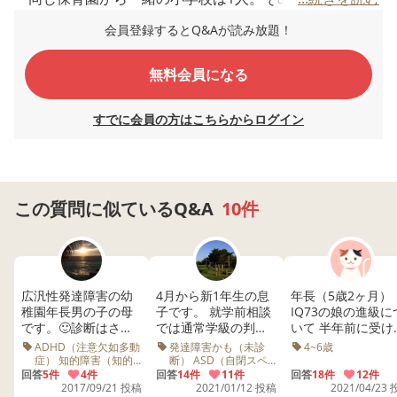
級を希望している
会員登録するとQ&Aが読み放題！
・友達が好きだがコミュニケーションは苦手。ただ本人は
コミュニケーションが苦手とは思っていない感じ
無料会員になる
・心理士さんからは筆圧の弱さ、体幹の弱さの指摘あり
・保育園では45分、着席可能だと思うと言われている
すでに会員の方はこちらからログイン
・他害、多動なし。強く言われると黙っちゃうタイプ
・保育園では年少→大人しい優しい子。年中→やんちゃな
子。年長→大人っぽい子。と友達関係に変化あり。とくに
トラブル等はないが年中時、変化していく鬼ごっこについ
この質問に似ているQ&A
10件
ていけなかったようです。
最初は子供が普通級がいいと言ってましたが小学校の見学
をした際、A君が支援級なら支援級でもいいよと言ってま
広汎性発達障害の幼
4月から新1年生の息
年長（5歳2ヶ月）
した。A君とは遊んだりする仲ではないけど知り合いがい
稚園年長男の子の母
子です。 就学前相談
IQ73の娘の進級に
です。🙂診断はされ
では通常学級の判定
いて 半年前に受けた
るから安心という理由だと思います。
てないですがADHD
を受けましたが視覚
田中ビネーではIQ7
ADHD（注意欠如多動
発達障害かも（未診
4~6歳
検査をしてもらった心理士さんから、椅子に着席出来るけ
傾向にあります。 来
優位の面と体育が苦
で、 つい先日受け
症） 知的障害（知的
断） ASD（自閉スペ
どグラグラしたり、筆圧が弱いところが先生に理解されな
発達症） 4~6歳 療育
クトラム症）
年小学校に入学する
回答
5件
4件
手で親としては支援
回答
14件
11件
ところ、73になり
回答
18件
12件
発達検査 就学相談 診
ADHD（注意欠如多動
2017/09/21 投稿
2021/01/12 投稿
2021/04/23
際に、普通級か支援
学級希望でした。 4
住んでる自治体で
ければ支援級の方がいいのではないかと言われました。