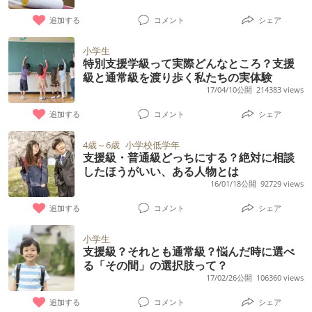
いかと心配しています。 現在も特定の友達以
見ていただいていて、一旦フォローアップは
→●●がいないから支援級は嫌、今のクラスが
らなくなる。周りを見て解決できることもあ
ます。 2つ上に姉がいるので、その時は姉は
追加する
コメント
シェア
外は必要以上に関わろうとしません。本人は
終了しました。 発語や寝返りや歩行の発達は
いい～とごねる 1回だけ見た精神科医→この
るが、難しい場合、自分からヘルプが出せず
中学2年生です。 支援学級の先生とは6年生位
見ているだけで楽しいと言っています。ま
平均だったのですが、段々とちょっと気にな
子がのびのびとできるなら支援級のほうがい
先生の声掛けを待っている 制作は座ってでき
小学生
には普通学級に戻る様に支援して下さること
た、好奇心が強めで、話を聞いてはいるもの
特別支援学級って実際どんなところ？支援
るところが出てきて市の健診では相談はして
いかもね。主治医と相談してみて という感じ
る、先生の補助もほぼなし。 同世代とドッチ
と、息子なら普通学級に移動しても問題ない
級と通常級を渡り歩く私たちの実体験
の、たまに視線が違うところを見てたりしま
いました。年少から保育園に入る際や進級の
で決心がつきません。 来週、主治医との相談
ボール、フルーツバスケット等皆で行う遊び
17/04/10公開
214383 views
とのこと。 本人も普通学級との行き来でなか
す。まだ会話も幼さがあります。 念のため支
時にも、未熟児で生まれてきた事、発達やお
があります。 じっくり相談したいと思いま
はやるが、自由遊びの時間は同世代ではなく
なか友達が出来ないので、支援学級のお陰で
追加する
コメント
シェア
援級から始めても良いという気持ちもあるも
友達との関わりなどで気になる事があれば遠
す。 1年生は普通級で途中で転籍した方、ど
年下とばかり遊んでいる。同世代との遊びに
楽しく学校が行けてるからすぐにでは無く、
のの、普通級で問題ない気もします。でも小
慮せずに言って下さいと書面と口頭で伝えて
のような経緯で転籍しましたか？ 「頑張れば
はついていけなさそう。 《情緒支援級のメリ
4歳～6歳
小学校低学年
ゆくゆくは普通学級に行きたいと言っていま
さい頃の大変だったイメージが残っていて決
支援級・普通級どっちにする？絶対に相談
いましたが、今まで検査を進められた事はあ
普通級でいけるかもしれない。ただ、学校っ
ット・デメリット》 ◯指示がわからなくても
す。 支援学級から普通学級に移動したお子さ
したほうがいい、ある人物とは
断できずにおります。 小さい頃から劇的に変
りませんでした。市立の保育園なので気にな
て頑張るところじゃない。」←本田秀夫さん
先生が個別対応してくれる。 ◯少人数で保育
16/01/18公開
92729 views
んをお持ちの方の体験談やご意見お待ちして
化したお子様や、少し会話に課題が残るよう
るお子さんは教育委員会に事前に保育園から
「世間体を気にしなければ支援級のほうが合
所とのギャップが少なく、慣れやすそう。 ✕
おります。
追加する
コメント
シェア
なお子様がどのような就学先を選んでどんな
通達が行き、夏頃には保護者に連絡が来ると
っているのでは？」 「ただ支援級へ行く決定
教室がざわついていて、逆に息子は落ち着か
生活をしているか経験談やアドバイスがあれ
聞いていましたが連絡は来ず、なので、就学
打がないから踏ん切りがつかない」 「2年生
ないかもしれない。 《普通級のメリット・デ
小学生
ば是非参考にさせていただきたいので宜しく
支援級？それとも通常級？悩んだ時に選べ
前健診の結果を聞いた時は頭が真っ白になる
まで待ってそれから決断するか」 「迷うなら
メリット》 ◯周りを見て行動する力はあるの
る「その間」の選択肢って？
お願いします。
くらいにショックでした。 IQ66だと軽度発達
今じゃないのか？？」 これが私の意見です。
で、周りが落ち着いて授業を受けてたら、大
17/02/26公開
106360 views
障害にあたりますよね？ 78だとボーダーなの
グダグダ・・・・ 本人は「学校は人数が多い
人しく授業を受けられそう ◯保育所も楽しん
追加する
コメント
シェア
で、大分数値に差があるのですが、受けた期
から疲れる」と言いながらも 「学校は●●がい