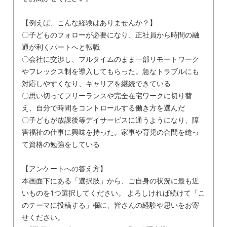
い状況に置かれる子が多いみたいなので、と
【例えば、こんな経験はありませんか？】
ても不安です。 何を優先すべきなのか、どう
〇子どものフォローが必要になり、正社員から時間の融
すればいいのか分からず質問させていただき
通が利くパートへと転職
ました。 もう余り時間も無いのですが、今か
〇会社に交渉し、フルタイムのまま一部リモートワーク
らでも出来る事はありますでしょうか？ お子
やフレックス制を導入してもらった。急なトラブルにも
さんの就学先の選択の決め手は何でしたか？
対応しやすくなり、キャリアを継続できている
その後学校生活、学習進度はどうでしたか？
〇思い切ってフリーランスや完全在宅ワークに切り替
気をつけるべき点や、学校への働きかけな
え、自分で時間をコントロールする働き方を選んだ
ど、何でも構いませんのでご意見をいただけ
〇子どもが放課後等デイサービスに通うようになり、障
害福祉の仕事に興味を持った。家事や育児の合間を縫っ
ればと思います。最後まで読んでいただき、
て資格の勉強をしている
ありがとうございます。よろしくお願いいた
します。 補足します。 支援級は知的です。特
【アンケートへの答え方】
に集団でやった検査の結果が低かったみたい
本画面下にある「選択肢」から、ご自身の状況に最も近
で、その後個別でもやりましたがそちらはそ
いものを1つ選択してください。 よろしければ続けて「こ
んなに悪くないと言っていました。就学前健
のテーマに投稿する」欄に、皆さんの経験や思いをお寄
診とウィスクの検査結果の差は周りの状況の
せください。