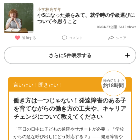
で過ごしているので、学校も慣れたら大丈夫
間があまり空かなかったからなのでしょう
るから楽しい」 「疲れても家で休めばいい
じゃないか ◯卓球やくもんの様子をみる限
小学校高学年
小5になった娘をみて、就学時の学級選びに
か？（大体2ヶ月位）保健センターからの連絡
や」と言ったりして、もうよく分かりませ
り、立ち歩きなど問題行動はしなさそう ✕指
ついて今思うこと
がまだ来ておらず、詳しい数値や見解が分か
ん。 通級は週1のＳＳＴのみしかなく、勉強
示がわからなくなったときに放置される可能
16/04/23公開
6412 views
らないのですが、教育委員会の方の話では特
面でのフォローが期待できないため、 普通級
性がある ✕友達とのコミュニケーションは難
追加する
コメント
シェア
に短期記憶が弱く、処理速度が平均らしいで
or支援級の二択となっています （今のとこ
しそう、休み時間の過ごし方が課題 《学校に
す。 平仮名の読みはほぼ完璧、カナカナはだ
ろ、2年生は普通級+通級の希望を出してしま
ついて》 支援級在籍で通常級に交流ok 普通
さらに5件表示する
いたい読めています。自分の名前はお手本が
っていますが） 【補足】 情緒の人数が少ない
級在籍でも、来年支援級の検討があれば支援
無くてもかけますが、その他は書けるものと
ので年度途中からの転籍は可能だそうです。
級の授業を受けることができる 通級は２年生
書けないものがあります。数の計算は10.まで
実際に今いる子も2学期から転籍してきた～と
からが対象。
締め切りまで
なら指を使いますができるかなと。 就学予定
いう子がいます。なので2年生の1学期の様子
言いたい！聞きたい！
約18時間
先の支援級は交流や通級もしていて、見た目
を見て考えることもできそうです。 頻尿はだ
働き方は一つじゃない！発達障害のある子
では分からない子ばかりでした。半数以上が
いぶ落ち着きました。 タイミングとしては家
を育てながらの働き方の工夫や、キャリア
途中から支援級に移ってきた子なので軽度の
では宿題をしたくないとき、授業中において
チェンジについて教えてください
子ばかりなんだと思います。 私自身も、暗記
は、重要な場面が起こる前に心配だから行っ
が苦手でクラスメイトの名前を覚えるのが大
ておこうという感じで45分間のうち1回行く
「平日の日中に子どもの通院やサポートが必要 」「学校
変でした。大人しかったのもあり、男子から
ようです。 昼間行くことが減ったので夜も20
からの急な呼び出しにどう対応する？」——発達障害や