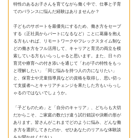
イジメられていた事もあってあまり小学校に
時半就寝、6時くらいまでは寝られるようにな
特性のあるお子さんを育てながら働く中で、仕事と子育
良い思い出がありません。新一年生は33人の
りました。たまに夜中に起きますが。。。
てのバランスに悩んだ経験はありませんか？
1クラスなので、先生も細かな指導は出来ない
子どものサポートを最優先にするため、働き方をセーブ
と思われます。 私は自己評価が低く、自分に
する（正社員からパートになるなど）ことに葛藤を抱え
自信がありません。相当仲良くならないと自
る方もいれば、リモートワークやフレックスタイム制な
分から友達を遊びに誘う事も出来ません。な
どの働き方をフル活用して、キャリアと育児の両立を模
ので、息子にはそうなって欲しく無いという
索している方もいらっしゃると思います。また、日々の
思いがあります。ボーダーの子は普通級でと
育児や療育への付き添いを通じて「わが子の特性をもっ
りあえず頑張ってみて、ダメだったら支援級
と理解したい」「同じ悩みを持つ人の力になりたい」
に行かせる親御さんが多いと聞きます。 で
と、保育士や児童指導員などの資格を取得し、思い切っ
て支援者へとキャリアチェンジを果たした方もいらっし
も、私のようにイジメにあったら息子の自尊
ゃるのではないでしょうか。
心を傷つけてしまうのではないか、みんなに
置いていかれる疎外感を味合わないかと色々
「子どものため」と「自分のキャリア」、どちらも大切
考えてしまう一方で、普通級に入れたいいう
だからこそ、ご家庭の数だけ違う試行錯誤や決断の形が
気持ちも捨てきれない自分がいます。 ボーダ
あります。皆さんがこれまでどのように悩み、どんな働
ーの子は社会的な支援が受けられなかった
き方を選択してきたのか、ぜひあなたのリアルな体験談
り、中学卒業後の進路、就職の問題等、厳し
をお聞かせください。