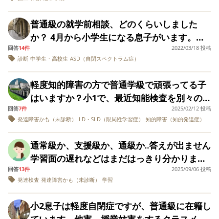
ずに過ごすのも一つの方法だよ。』と言われ
遅れなし。多動衝動あり。 学校では国語・算
くるアリを怖がってまともな休憩ができませ
結局のところそれが圧となって子供に降り掛
をしっかり認めてくれており、他のクラスメ
めがあるかもしれない。だけど、無理に普通
です。 6月の検査で境界知能域まで成績がの
ました。 というのも、数年以内に夫の転勤に
数以外は知的学級と合同授業です。 自立活動
んでした。 グループ活動が主なのに、親がつ
かっているのではないかと思うからです。 懇
イトの助けを借りながらどうにか授業に向き
の高校に進ませたところで進級ができず、中
普通級の就学前相談、どのくらいしました
びたらそもそもが知的の支援級もはずれてし
伴い転校する可能性が高く、転勤を機に新し
では、お箸の使い方等訓練が受けられ満足し
きっきりでそばにいて面倒みるなら、情緒級
談会で今年は学力の高い子達でしたと言った
合って頑張っています。 しかし ・大勢で授業
退してフリーターになるかもしれないし、か
か？ 4月から小学生になる息子がいます。
まいます。 本人も今まで定型発達の子たちの
い学校へは申告しないという方法もあるよ、
ているものの、あれはできない、これはでき
の子たちだけで近場の大きい公園などで同じ
のもすごくモヤモヤしました。(学力？と) み
をし続けることに緊張しっぱなしで辛いこと
えっていじめにあうかもしれない。 いろいろ
回答
14件
2022/03/18 投稿
ASDです。 普通級に進学予定です。 10月に
中でお友達を作っていたこともあり、普通級
という事で。 現在学校では特別なにか配慮を
ない、と制限はあります。 例えば体育にして
ような体験をさせるのでもよかったのではな
んなでかしこくとか差別しないとかスローガ
診断
中学生・高校生
ASD（自閉スペクトラム症）
・通常級の先生から授業中に指導(緊張状態で
な感情がごちゃまぜになって、頭の整理がつ
進学先の学校の教頭先生に「発達障害診断済
の方が好きだといっていますが、そうなった
していただく感じではないのですが、今後何
も集団授業はやらず、ずっと走ったり、ヨガ
いかと思ってしまいました。 娘は少し理解さ
ンを掲げながら結局頭の良い子を育てようと
消しゴムを触ってしまう事を注意される等)さ
かない状態です。 息子と一緒によく考え、本
み。自分の世界に入りやすい。一斉指示が通
際支援はなくなってしまいます。 まだ体幹の
かあった時に申告しておいた方が相談しやす
をしたり。跳び箱は危ないからやらない等。
れにくい話し方をするので、最初は仲良くし
軽度知的障害の方で普通学級で頑張ってる子
している？、人を馬鹿にしないを強要するこ
れると、特定のクラスメイトから授業終わり
人も「僕は特別支援学校に進みたい」と納得
りにくいけれど一声掛けてもらうと真面目に
不安や、多少の多動があるため支援があれば
いのでは？と思ったりもして、どうしたらい
交流は、教室の行き帰りも含めて一人で完璧
てくれてた子もしばらくすると離れていって
はいますか？小1で、最近知能検査を別々の病
とで馬鹿にしているような気がする感じ(伝わ
に廊下に呼ばれ「本当に反省したんですか」
した上での進路ですが、親の私がいまさら普
やるので席を前のほうにして一声かけて」
と思うのですが知的にこのままいると授業の
いのかと悩んでいます。皆さんはどう思われ
にやらないと行かせてもらえません。 個々に
しまいます。手を振り払われてトボトボ歩い
回答
7件
2025/02/12 投稿
院で受けてA病院では田中ビネーでIQ93でB病
りますか？？)がして とにかく他の方の意見
と問いただされ「はい、反省しています」と
通をあきらめきれず、やはり定時制に進んで
等、 一通り話しました。 教頭は「あ～そう。
スピードが追いつかず、いざ普通級に移籍す
ますか？
発達障害かも（未診断）
LD・SLD（限局性学習症）
知的障害（知的発達症）
応じて、と去年就学相談では説明がありまし
てた娘を見て、悲しくなってしまいました。
院ではウィスクIQ69とでました。 まだ両方と
が聞きたいです。 コメント頂けたら嬉しいで
言わされる ↑参観日の授業中でもザワザワう
高校卒業資格を得て「普通の子」として生き
ふんふん」という感じで若干流れ作業的にメ
る時ズレが生じるのでは無いかとも不安で
たが、実際は知的学級に合わせての内容のた
情緒級に通うお子さんがいらっしゃる方、普
も総合的な結果はでていませんが、ウィスク
す。
るさいタイプの子です この1,2週間程、泣い
ていったほうが良かったかもと思ってしまい
モっていました（息子の特性がかいてあるプ
す。 こちらにいる方で知的から普通級または
通常級か、支援級か、通級か‥答えが出ません
め、本人の力が発揮されません。。。 現状は
段はどんな感じで学校で過ごしていますか？
の方が今は主流ですよね？ B病院では今言語
て帰ってきたり、朝は泣いて行き渋りで遅れ
ます。 この場合、息子も楽しく通っているの
リント1枚渡した）。 こちらからすると「よ
情緒級に移籍した方がおられたら助言をいた
学習面の遅れなどはまだはっきり分かりませ
突発で気分が不安定になると机の下にもぐっ
又、遠足や校外学習はどのような感じです
の検査をしていてそこで先生からまたお話し
て行ったり休んだりしています。 学習面にお
だから「これで良かったのだ」と思うべき
くある話」のような態度でした（色々な発言
だけないでしょうか。
回答
13件
2025/09/06 投稿
んが、発達検査の数値はギリギリ境界知能を
たり、しゃがみこんだり、多動になる為、支
か？
があるようです。 田中ビネーは高く出るとは
いては、処理能力が低いので予習復習など時
か、それとも今からでも普通の道を模索する
発達検査
発達障害かも（未診断）
学習
から理解のある教頭だと思いましたが・・）
抜ける数値。（凸凹はあまりなく、ワーキン
援級にいます。 今後お薬や訓練で症状がおさ
いえ、すごく差がありすぎて、どう受け止め
間をかけないといけません(WISCで75)。療育
べきか、どちらが良いと思いますか？ 調べて
どうか理解のある先生が担任になってほしい
グメモリが他に比べると低い）コミュニケー
まれば.3年生頃普通級に移りたいと考えま
たら良いのかわからないでいます。 本人は算
小2息子は軽度自閉症ですが、普通級に在籍し
で学習のフォローなどもしてもらってます
みたところ、いったん特別支援学校に入った
と願っていますが、この時点で何かすべきこ
ション力に欠け、語彙も少ないので会話のキ
す。 現状は図工週1のみ交流級に行きます。
数以外は困っていない学校楽しいって言って
ています。他害、授業妨害をするクラスメイ