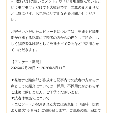
違いも多少は関係していたのかなと思ってい
※「数行だけの短いコメント」や「いま現在悩んでいると
いうモヤモヤ」だけでも大歓迎です！文章のまとまりな
ます。 放課後デイの利用は、現在のところ療
どは気にせず、お気軽にリアルな声をお聞かせくださ
育手帳は持っていないのですが、見学や申請
い。
は可能なのですか？ウィスクの結果を詳しく
聞く際に、手帳については相談しようとは思
お寄せいただいたエピソードについては、発達ナビ編集
っていますが、いつからでも通えるのでしょ
部が作成する記事にて読者の方からの声として紹介、も
うか？
しくは読者体験談として発達ナビで公開などで活用させ
ていただきます。
【アンケート期間】
2026年7月28日 〜 2026年8月11日
▼発達ナビ編集部が作成する記事内での読者の方からの
声としての紹介については、採用、不採用にかかわらず
ご連絡は致しません。ご了承くださいませ。
▼読者体験談化について
・エピソードが採用された方には編集部より随時（投稿
より最大1ヶ月程）ご連絡致します。ご連絡の際、追加で