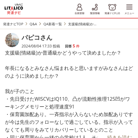
発達ナビTOP
Q&A
QA新着一覧
支援級(情緒級)か...
パピコさん
5
2024/08/04 17:33 投稿
回答
件
支援級(情緒級)か普通級かどうやって決めましたか？
年長になるとみなさん悩まれると思いますがみなさんはど
のように決めましたか？
我が子のこと
・先日受けたWISCⅤはIQ110、凸が流動性推理125凹がワ
ーキングメモリーと処理速度91
・保育園加配あり。一斉指示が入らないため加配ありです
が今は先生のフォローなしで過ごしている。指示が入って
なくても周りをみてリカバリーしているとのこと
・同じ保育園から一緒の小学校は1人。その子(A君)は支援
...続きを読む