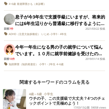
る世の中（学校）になってきているのできっ
ュニケーション→変な奴だが、周りがこうい
着きなく、先生も余裕がなさそうでした。息
4~6歳
発達障害かも（未診断）
のクラスメイトもそのせいで時々休んだりす
ではないか、、。 中学は通常級となるなら小
ど参考にさせていただきたいです。 進学予定
と大丈夫、と自分に言い聞かせていたのです
う子だと理解している様子。 これが困ってい
子は萎縮しているようでした。 この状況な
る子も中にはいました。だから個人的には、
学校からの方がいいのかと思いますが、中学
の小学校では、支援級でも入学後はすべて普
が、 理解のない先生って今もいるよな。ベテ
るとヘルプが出せる子です。 立ち歩きもな
ら、ある程度集団行動できる息子は普通級の
息子が今3年生で支援学級にいますが、将来的
他害を繰り返すクラスメイトの親に支援級を
も支援級の方がよいのか、将来社会で生活し
通級で過ごします。様子を見ながら支援級で
ラン（50代）教師の時代は発達障害とか知ら
し。他害なし。一斉指示に従えないが周りを
方がいいのでは？と考えているのですが、皆
には6年生辺りから普通級に移行するように考
すすめたい思いでいっぱいです。 どう対応す
ていくことを考えると大人数での経験値を身
過ごす時間を決めるそうです。年度はじまり
れてなかったから扱い方とかわかんないよ
見て今何をすべきかを判断していく感じ。 体
さんにどう思うかお聞きしたいです。 《息子
回答
7件
2021/03/22 投稿
えています。 息子は4月から4年生になりま
るのがいいのか、アイデアをいただきたいで
に着けてほしいとも思っております。 もちろ
なら支援級から普通級への移動、その逆も可
な、、実際、学校って昔も今も変わんないの
育のルール理解は難しいから友達に教えても
ADHD（注意欠如多動症）
いじめ
小学3・4年生
について》 早生まれ、5歳0ヶ月で受けた田中
す。 2年の時に検査を受けてADHD混合型、
す。
ん息子の人生なので息子のタイミングやスピ
能であり、行ったり来たりは不可能との説明
かな、とか思い、若干落ち込んでいます。
らっている。 ウィスクの結果は総合90。ただ
ビネーIQ88 ASD診断あり こだわり、癇癪、
ASD、国語系LDがわかり3年生から支援学級
ードで考えるつもりです。 皆さんだと、どう
でした。同じ学校に通級もあります。 我が子
今年一年生になる男の子の就学について悩ん
これも変化していくので参考になるのかどう
他害はない 簡単な会話はできるが、急に違う
に移行しました。 算数は得意でしたが、字が
思い考え行動されますか？
は、幼い頃から療育を受けてきてまして、か
でいます。１０月に就学前健診を受けたので
か・・ こんな感じでしょうか。 普通級でもや
話題の話をしたりする、主語が抜けたりして
下手で0なのか9?6なこともありましたが、支
なり成長をしてくれました。最近受けた発達
回答
13件
2019/01/14 投稿
すが、先月教育委員会から数値が低いので発
っていけないことはないけれど、それは小1だ
分かりにくいことが多い ひらがな、カタカナ
援学級になってからは苦手だった平仮名や漢
知的障害（知的発達症）
小学1・2年生
4~6歳
検査の結果はDQ92（3歳67、4歳96、5歳
達検査を受けてみては言われました。すぐに
からからで、3年生以上になると付いて行ける
全て文書で読めるが、書ける字は少ない 自分
字も上手になりました。 たまに、｢っ｣や
97）で、園でも落ち着いて集団生活を送れて
保健センターへ連絡してウィスクを受け、就
のか分からない。 宿題+チャレンジタッチor
の考えを言葉にするのが苦手 ごく簡単な足し
｢、。｣がない時があります。 支援学級から普
いると担任から聞いています。立ち歩きも今
学先の普通級と支援級へ見学に行き、その時
ことばのテーブル学習で、なんとかフォロー
算はできる くもん、卓球を習っている。見て
関連するキーワードのコラムを見る
通学級に移動した方にお聴きしたいのです
はないです。 私が気にしているのは、療育を
にウィスクの結果をざっくりと教えて頂いた
している感じです。 本を読むのが苦手だから
いて特に問題はない。 《保育所生活につい
が、同じ学校だと普通学級へ移動するといじ
始めた3歳頃は、切替が苦手、強いこだわり、
のですが、IQが78でした。就学前健診の時は
社会や理科にも響きそう。 支援級へ転籍する
て》 幼児13人で先生2人(療育通いがうち含め
4歳～6歳
小学生
められるのでしょうか･･･？ 人に話したら、
一方的な会話、エコラリア、癇癪など酷く、
ウチの子、この支援級で大丈夫？4つのチェ
IQ66だったそうです。 未熟児だった事もあ
のなら早いほうがいいのでは？と思います
3人いる) 楽しそうに過ごしている 毎日する集
同じ学校で移動したらいじめられるから、す
ックポイントで見極めよう！
そういう特性は消えるものではないのではな
り、2歳過ぎまでは産まれた大学病院で発達を
が、 担任→普通級でいいんじゃない 本人
団指示はもらさないが初めて聞く指示はわか
17/03/13公開
59058 views
るなら転校した方がよいと言われて悩んでい