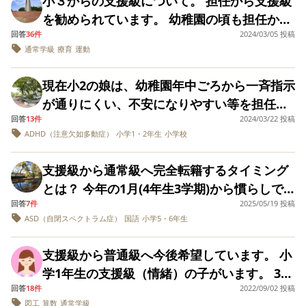
小３からの支援級について。 担任から支援級
という親の葛藤は常にありました。 勉強は発
まう(多動)体感が弱い(長時間の座る姿勢が辛
なので、私が娘について行きました。 普通ク
を勧められています。 幼稚園の頃も担任から
達障害の子供を専門にみてくれる塾で個別指
い)のが1番本人があたっているもんだいで
ラスの男の子と女の子が手を繋いでいて、娘
回答
36件
2024/03/05 投稿
勧められ療育に通っていたのですが、ほんと
導を受けていましたが、あまり効果は上がら
す。 ですが、年長の初期から1年生になるま
通常学級
療育
運動
が「私も一緒に繋ぎたい」と近づいて手を繋
にグレーな感じで悩んだ末小学校は普通級で
ず。家でも一緒に勉強しましたが、覚えても
でで支援員さん受け持っていた保育士さんか
ごうとしたら、男の子に「俺たちは一年●組
入学しました。 本人はやる気はあるタイプで
すぐに忘れてしまうなど様々な問題があり、
らもかなり伸びたとお墨付きを貰っている位
現在小2の娘は、幼稚園年中ごろから一斉指示
だから。そっちは●組（情緒級）だろ」と言
勉強や運動も一生懸命やっていて、立ち歩き
うまくいかなかったです。 特別支援学級の先
には多動面などが落ち着いてきて入学をしま
が通りにくい、不安になりやすい等を担任か
われて手を振り払われてました。娘は少しム
や他害もないですが、学校では学習の進みが
生からは「定時制高校なら受かるかもしれま
した。 自宅でのチャレンジでははってん問題
回答
13件
2024/03/22 投稿
ら指摘され、小1の時に児童精神科を受診し、
ッとしたあと、一人で歩いていました。 その
遅いと言われています。(ぼーっとしてる、わ
せんが、将来のことを考えて特別支援学校を
ADHD（注意欠如多動症）
小学1・2年生
小学校
やハイレベル問題もうちの子の知的では解け
知的障害を伴わない軽度ASDと診断されまし
他にも何度かその男の子と言い合いしてまし
かんないってなっちゃう) また、何度も言っ
受験しましょう」と言われました。療育手帳
ないと思っていた問題をスムーズに解いてい
た。小学校では入学時から普通級で、週1回通
た。 今回の校外学習はグループ活動が主なの
ているのですがトイレに行ったときにきちん
支援級から通常級へ完全転籍するタイミング
があれば受験資格が与えられる地域です。 無
てこのまま知的の支援級でいいのかと疑問を
級に通っています。 小2現在は今まで見られ
ですが、支援級の子はグループなど特にな
と拭かないのか拭けないのかお友達からうん
とは？ 今年の1月(4年生3学期)から慣らしで
事に合格し、今年の春から通っているのです
持つようになってしまいました。 ただ問題な
ていた特性がかなり軽くなり、普通級担任か
く、親と行動する感じでした。情緒級の担任
ち臭いと言われたこともあるようです。 本人
回答
7件
2025/05/19 投稿
全ての授業を通常級で受けてます。 それまで
が、実際に息子が特別支援学校の生徒になっ
のが、そうなった時情緒級に入れるほど特性
らも学校では問題はないと言われ、通級も今
の先生も忙しいのか、同行しませんでした。
ASD（自閉スペクトラム症）
国語
小学5・6年生
は自分に合わせたペースでゆっくりやるより
は国語と算数のみ支援級で受けてました。 現
てみると「あぁ、息子はもう普通の子供のよ
があるかとなったらそこまで特性が吐出して
年度で卒業となります。 先日、定期的に面談
娘と一緒にお弁当を食べたのですが、ほかは
もみんながいる学級で頑張りたいと何回聞い
状は支援級から通常級へ転籍前の段階で、引
うな生き方はできないんだ」という現実が重
る訳ではなく、3歳から発達相談をしているの
している市役所の福祉士さんにそうお話しし
支援級から普通級へ今後希望しています。 小
グループでまとまって楽しそうにたべてい
ても同じ答えで親としてはどうしたらいいか
き続き通常級のみの授業を続けています。 転
くのしかかってきて辛くなってしまいまし
ですが支援員さん曰く療育の領域でもなく定
たところ、『そのような状況なら今後は家庭
学1年生の支援級（情緒）の子がいます。 3歳
て。 娘は冷たいご飯とおかずが嫌なのか、ほ
悩んでいます。 正直担任のことが好きでない
籍するかの判断は夏休み前にしてくださいと
た。 息子は「楽しい」と毎日のびのび通って
型発達の子たちがいる集団で伸ばそうと結局
でサポートし、学校へ障害がある事を申告せ
回答
18件
2022/09/02 投稿
の頃自閉症スペクトラムと診断済み。知的な
とんど手をつけず、レジャーシートに乗って
のも悩む要因です。 熱血風ではありますが、
言われてます。 通常級の先生も、頑張り具合
いますが、将来就職をする場面で差別やいじ
一度も療育にはお世話にはなっていない状態
図工
算数
通常学級