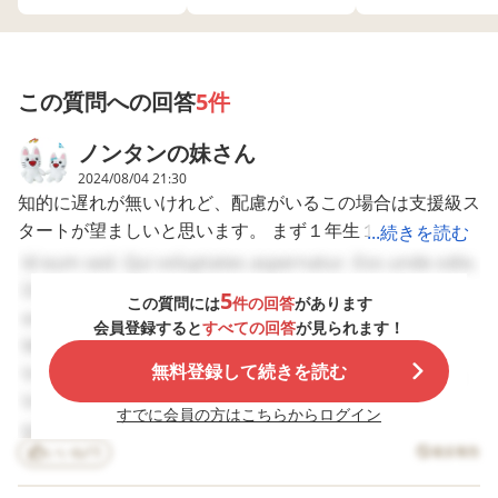
断 幼稚園 小学校 通常
症） LD・SLD（限局
学級（交流学級あ
月から通う小学校の
75以下が手帳の該
学級
性学習症） 知的障害
支援級で手厚い指導の方がいいなと思う反面、友達がいな
り）どちらに在籍す
支援学級は国語、算
になるので、手帳
（知的発達症） 4~6歳
るかかなり迷ってい
数を支援学級でうけ
取得するつもりで
い状況なのでみんなと同じスタートラインにたつ普通級の
中学生・高校生 視覚
優位 教育委員会 国語
ます。みなさんの決
るかたちで、その他
す。 幼稚園での生活
方がいいのかなとも思ったりもしてます。
算数 小学校 先生 トラ
め手はどんな感じだ
は交流学級になるみ
を聞いていると、 
この質問への回答
5件
ブル
支援級に抵抗はないですが他学校の他の人のお話を聞くと
ったのでしょうか？
たいです。 お友達と
団生活もできるそ
小学校からは12月頃
のトラブルもなく国
で、指示も最近は
支援級が居心地が良すぎて普通級に戻りたくないと何人か
ノンタンの妹
さん
まで考えいて大丈夫
語と算数がついてい
く通るようになっ
らもお話を聞いてそれがすごく躊躇う理由です。
ですよ。と言われて
けるようであれば通
きたとか。 なので
2024/08/04 21:30
います。夏には就学
常学級でチャレンジ
生たちから見て困
知的に遅れが無いけれど、配慮がいるこの場合は支援級ス
相談にも行きまし
してみてはと教育委
ごともなく、加配
タートが望ましいと思います。 まず１年生１学期で学校
...続きを読む
た。 ちょうど12月に
員会や小学校の先生
いると言われてる
我が子が行く小学校は希望すれば交流級に行けるようで支
発達検査も控えてい
に言われたんです
に、まったく手が
に慣れ、２学期でクラスに慣れ、３学期で行事に慣れる。
Id eum sed. Qui voluptates aspernatur. Eos unde odio.
ます。（昨年の検査
が、どう思いますか?
からないと言われ
援級の子はなるべく普通級に戻すように本人の様子を見な
そうするとだいたいの見通しが立てれるようになるので２
Dolorum similique voluptates. Nisi velit iste. Illum
はＩＱ77でした。）
みなさんのお住まい
しまいました。 発達
5
この質問には
件の回答
があります
がらやってくれるようです。情緒級は2クラス10人ほど。
年生から本格的に交流開始。徐々に増やしていき、夏頃の
私は、先日小学校の
のところもそういう
検査を受ける前は
excepturi odio. Rerum ab quo. Illum sit dolor.
会員登録すると
すべての回答
が見られます！
学校に2人の指導員がおりずっと1年生にいるわけではな
学校開放という行事
感じなのでしょうか?
仲良い子達は当た
お子さんの様子を見ながら次年度転籍するかを担任と相
Magnam voluptatibus vero. Odio eveniet laborum.
で支援学級、1年生の
前ですが普通級に
い
談。 いけそうなら３年生から転籍、厳しそうならもう１
無料登録して続きを読む
Voluptatem dolor consequatur. Sed dolorem officia.
教室の様子をどちら
くので、学校に慣
ちなみにIQが高めではありますが相談員さんいわく希望す
も見させていただき
るまでは普通級に
年交流メインの支援級という流れが良いかと思います。
Voluptas ut vitae. Nobis tenetur voluptas. Sapiente
ました。 普通級だと
ってほしいなぁと
すでに会員の方はこちらからログイン
れば支援級にいけるとのことでした。
普通級スタートも可能そうなお子さんですが、色々上手く
eos ipsum. Perspiciatis numquam cupiditate. Dolor
授業について行ける
ってました。 手帳対
いかなくて自信が無くなったタイミングで支援級の話を出
のかが心配ですし、
いいね
15
象の子なのに普通
違反報告
fugit voluptates. Reprehenderit soluta aut. Rerum
支援学級だといま生
を希望するのは親
すと「僕が駄目だから支援級に追いやられるんだ。。。」
autem aliquid. Neque est repellendus. Alias
徒が2人とすくないの
エゴですよね… 似た