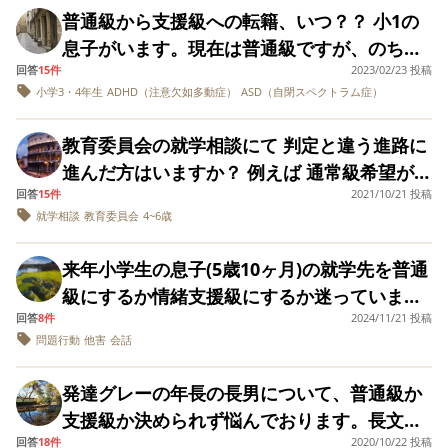
算数を支援学級でうけるかたちで、その他は
をあびてエスカレートするので強く叱ること
いてきているので、と息子への指導、対応に
た反面、自信がないと言うか、普通級に移っ
テラン先生になって、そのベテランがきつす
普通級から支援級への転籍、いつ？？ 小1の
貼られてしまうのではないかということで
級にもどることを視野に入れと言われたこと
交流学級になるみたいです。 お友達とのトラ
は無い方針です。でも、毎日のように被害に
は全く関係ないことを何度も言われ息子への
て、何かあったらと不安があります。 今は生
ぎる人だったらどうしよう・・・ と、思った
息子がいます。現在は普通級ですが、のちの
す。 実際、今保育園でそのように感じていま
は、滅多にないことですかね 補足… 言語理解
ブルもなく国語と算数がついていけるようで
あったり、妨害しているのに強く叱らない先
指導配慮は変わらない) 何度話しても埒があ
活のみ交流で、先生が少なくて今以上の交流
り。。。 小児科医にも聞きましたが「意気込
回答
15件
2023/02/23 投稿
ちに支援級へ移るのかな？と思っています。
す 私自身保育士として働いていますので、た
と処理速度の数値が高いため、後の低い数値
あれば通常学級でチャレンジしてみてはと教
生の日常の対応にも息子は心が折れてしまい
りませんでした。 そうこうしていると4年時
小学3・4年生
ADHD（注意欠如多動症）
ASD（自閉スペクトラム症）
は難しいそうです。 私としては、来年度は国
んで言うと学校側も構えるからほどほどに。
タイミングが分かりません。。。 先日支援級
くさんの子どもたちを見てきた経験から、我
が上がると言われました そんな傾向はあるの
育委員会や小学校の先生に言われたんです
ました。 スクールカウンセラーも受けました
の通常級の先生からの勧めもあって、1月から
算の交流をお願いするくらいかなと思ってい
学校と家庭、両方でフォローしていく感じ
の見学へ行きました。情緒は3人。落ち着いて
が子の気になる部分には気づいており、心配
でしょうか
が、どう思いますか? みなさんのお住まいの
教育委員会の就学相談にて 判定と違う進路に
が、被害を受けたときの心のフォローをして
通常級で全ての授業を受け始めました。 いま
ます。
で」と言われました。 確かに、入学前から息
います。先生もいい感じ。 知的は8人。思っ
な部分もあります。 それらを踏まえても支援
ところもそういう感じなのでしょうか?
進んだ方はいますか？ 例えば 通常級希望が支
ほしいと頼みましたが、学校のこれ以上の対
支援級の方でまた授業を受けるとなると、 5
子の短所やらこうしてほしい等を言うのもど
ていた以上に軽い子が多く、話せる子が多い
級か通常級か微妙なラインなんです。 正直支
回答
15件
2021/10/21 投稿
援級判定 支援級希望が支援学校判定など の場
応は見込めないので困っています。学校に行
年生2人(息子含む)、4年生2人、2年生1人(ち
うなんだろう。 しかも担任じゃなくて教頭だ
な～と思いました。 うちの学校は国語・算数
援級でなくてもやっていけると思います。
就学相談
教育委員会
4~6歳
合 判定とは違う進路に進んだ方 理由を教えて
かない日も増え、不登校に繋がるのではない
ょっかいをかけられ一番苦手な子)、1年生3人
と股聞きになるし。。。と思い。 普通級へ進
は支援級、そのほかは交流級、とか、ほとん
（学習面はまだ分かりませんが‥） どういう
いただきたいです。
かと心配しています。 息子は落ちついている
の中での授業を受けることとなります。 前年
んだ方、事前の就学前相談はどの程度したの
ど支援級とか、選択できるみたいです。 情緒
判断基準で選べばいいのか？ 実際支援級に通
来年小学生の息子(5歳10ヶ月)の就学先を普通
ので普通級に在籍させていますが、１歳頃か
度でそのような状態だったのが、4学年を持っ
でしょうか？ 私がすべきことはこれ以上ある
+知的で体育や音楽をやったりするとのこと。
われている方、微妙なラインだったけど、あ
級にするか情緒支援級にするか迷っていま
らずっと支援を受けさせてきました。普通級
て、果たして勉強の指導をしてもらえるのだ
のでしょうか？ 先輩ママは「学校は言っただ
現在のレベルは、算数や国語は苦手ながらな
えて支援級を選んだ、または逆の方など 経験
回答
8件
2024/11/21 投稿
す。 元々、私は情緒支援級希望で、先日体験
にこだわる気持ちもわかりますが、支援級で
ろうか。 先生がたらず、支援級のクラスには
けじゃ何も動いてくれない」「小1の時にもの
問題行動
他害
会話
んとか取り組んでいる感じです。 国語→読み
談や、ご助言をいただけませんか？ いつもみ
に行ったのですが… 5人在籍していて、皆、
少人数で適切な教育を受けることが、他害を
補助の先生はほぼ付きません。 通っている小
すごく嫌な担任に当たり大変だった・・・」
取り苦手。漢字はなんとか書ける。音読はな
なさんの温かいアドバイスに感謝しておりま
気持ちの切り替えが苦手、立ち歩き、自分の
する子にもプラスになるのではないかと思う
学校には、 不登校や学校にはこれても教室へ
発達グレーの年長の長男について、普通級か
「校長・教頭のトップの方針も大事」と言っ
んとか読める。 算数→忘れたりするも、計算
す。
発言の番でなくても大きな声で話してしま
のです。そして、授業妨害や他害を毎日して
入れない子達のクラスがあります。 そのクラ
支援級か決められず悩んでおります。長文失
ており、 発達障害、昔よりはかなり理解があ
はなんとかできる。文章問題が怪しい。 コミ
う、という感じで、教室の雰囲気が全く落ち
もなお普通級に拘るのが理解できません。他
スへ入れるのならそちらへ通った方がいいの
回答
18件
2020/10/22 投稿
礼します。みなさんの経験談やアドバイスな