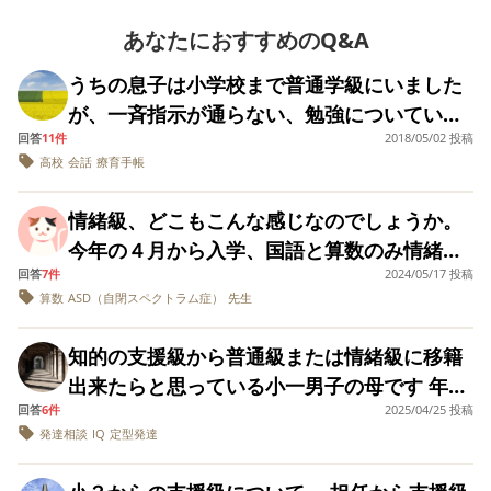
みなさんの決め手やいろいろな視点から意見を教えていた
って解釈になりがちです。 支援者は偏見がないからこそ
consequatur reprehenderit. Cum est voluptatem.
と、支援学級の様子
ような方の進級の
だけるとうれしいです。
が幼稚園よりもユル
験談など聞かせて
「付いていけなくなったら支援級でいい」「普通級でいけ
あなたにおすすめのQ&A
Iusto et incidunt. Tenetur sit nemo. Quisquam quia
イというか… ここで
ただけると助かり
よろしくお願いいたす。
そうなのにもったいない」という人すごく多いですが、子
repellat. Rerum voluptates itaque. Quia aperiam
良いのか？交流学級
す。
うちの息子は小学校まで普通学級にいました
供も知的無い子なら中学年には学校における支援級の立ち
error. Ut eveniet repellendus. Repudiandae quaerat
でも楽しくやってい
が、一斉指示が通らない、勉強についていけ
けるのか？色々考え
位置は把握します。 子どもにだってプライドがあるから
consequuntur. Alias similique aut.
ちゃいます。 今週2
回答
11件
2018/05/02 投稿
ない、友人関係が作れずいじめられてしまう
こそ段階を踏んで、頑張ったから普通級に行ける！の方が
で療育に通っていま
高校
会話
療育手帳
などの理由で、中学からは特別支援学級に入
達成感もあるし、自己肯定感も下がりにくいです。
す。（ＳＳＴとスポ
ーツ） 本人が楽しく
りました。 居場所をはっきりと分けたことが
学校に通ってくれる
情緒級、どこもこんな感じなのでしょうか。
良かったのか、先生が指導してくださったの
のを1番に希望してい
今年の４月から入学、国語と算数のみ情緒級
ます。 よろしくお願
か、同じ小学校から持ち上がりの子供もたく
いします🙇‍♀️
回答
7件
2024/05/17 投稿
で受けて、他の教科は普通クラスで受けてい
さんいましたが、中学ではいじめられること
算数
ASD（自閉スペクトラム症）
先生
る娘がいます。知的無しです。 この間の情緒
はなかったです（からかいはあったようです
級の先生との面談で、「とても優秀ですよ、
が）。 ただ、療育手帳もギリギリなんとか取
知的の支援級から普通級または情緒級に移籍
勉強も進んで手上げてるし休み時間は友達と
れたレベルの障害で、会話もスムーズにでき
出来たらと思っている小一男子の母です 年長
も遊んでますし」と言われて少し安心してい
ることから、「勉強についていけないのと、
回答
6件
2025/04/25 投稿
初期にはかった発達検査では言語理解が弱く
たのですが… 今日校外学習で遊園地へ行った
発達相談
IQ
定型発達
同年代の子供と対等に付き合えないことは心
平均が落ちIQ69でした。 6月にまた検査を受
のですが、「これでいいのかな…」と思うこ
配だけれど、本当にこれでいいのだろうか」
ける予定でいます。 特性としてはふざけてし
とがありました。 支援級の子は親が付き添い