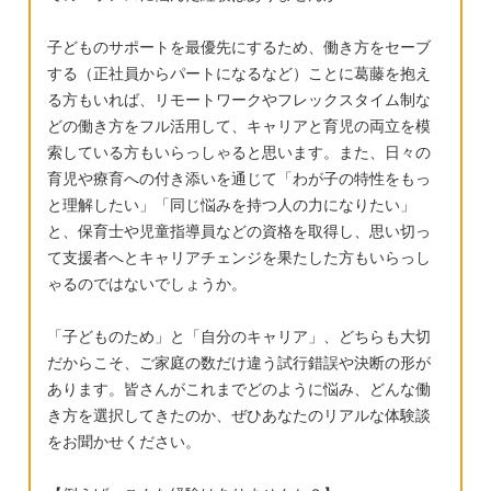
瞭（バナナ→バナー、雨→あね、ママ大丈
子どものサポートを最優先にするため、働き方をセーブ
夫？→ママだーじょぶー？） ・順番待ちが出
する（正社員からパートになるなど）ことに葛藤を抱え
来る時と出来ない時がある ・新しい場所、お
る方もいれば、リモートワークやフレックスタイム制な
もちゃとかがあるとそれに気を取られて親以
どの働き方をフル活用して、キャリアと育児の両立を模
外の大人が挨拶した時に目を見ないでそっち
索している方もいらっしゃると思います。また、日々の
の方を見ながら挨拶し返す、または無視 ・発
育児や療育への付き添いを通じて「わが子の特性をもっ
達検査などのように親以外の大人と息子の一
と理解したい」「同じ悩みを持つ人の力になりたい」
対一でもおもちゃなどに気を取られている
と、保育士や児童指導員などの資格を取得し、思い切っ
て支援者へとキャリアチェンジを果たした方もいらっし
と、人より物が勝ってしまう ・でも人の話は
ゃるのではないでしょうか。
しっかり聞いている（地獄耳？） ・ボールを
キャッチする時にボールを見ないで投げる人
「子どものため」と「自分のキャリア」、どちらも大切
を見ていて、キャッチが上手くできない（ボ
だからこそ、ご家庭の数だけ違う試行錯誤や決断の形が
ールを目で追わない）ただ、紙吹雪や風船、
あります。皆さんがこれまでどのように悩み、どんな働
虫が飛んでたりするのは目で追い、なかなか
き方を選択してきたのか、ぜひあなたのリアルな体験談
気付かないようなものにもよく気付いて教え
をお聞かせください。
てくれる ・座っている時にふにゃふにゃした