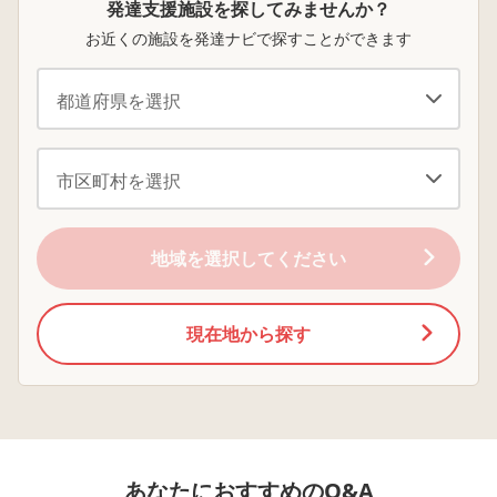
発達支援施設を探してみませんか？
コミュニケーションを練習したらできるようになるもので
③(2)を月2、(4)を月2程度にする(その他は変更なし)
事業所。幼児５人を
生活で精一杯だと感
はその間も 遊ぼう
指導員7〜8人でみ
じています。経済的
して声がけを続け
もないし、発達は順番に成長していくから飛び越したり、
④(2)を辞めて(4)のみにする
お近くの施設を発達ナビで探すことができます
る。預かり時間
にも余裕はなく、そ
す。 もちろん、お
先の課題を与えてもこなせないだけじゃなくて負担になる
⑤(4)の利用は辞めて、まだ小さい2歳〜年少のうちは園生
10:00〜14:00。送迎
れをおしてまでもや
さんたちは聞いて
こともある。ちょっと先の課題を与えるのはいいけど、難
あり。身の回りのこ
はり療育を優先させ
せん。 そのまま、 う
活を優先させる
とを１人で出来るよ
るべきなのでしょう
ちの子は一人で遊
易度が高すぎるとできない。 与えすぎても…ね。吸収で
うにサポートする。
か？自宅や保育所以
ことで、 諦めたよ
きない。こんなにやってあげてるのにー！ってならないで
などが考えられると思うのですが、皆様ならどうされます
特別な指導はなし。
外にも療育の場って
ですが、そのあと
保育所に近い雰囲
必要なのでしょう
せんせいトイレい
くださいね。お子さんの成長を待って、それについていく
か？
気。 【3】 障害児
か？ 教えてくださ
てきますー と、呼
ぐらいでも大丈夫ですよ。子どもって現状維持に見える期
一時預かり事業所。
い。
かけて、指導員の
間が長いんですけど、実はその期間が大事で、いろんなこ
幼児2〜3人をボラン
事無しに トイレに
子どもの意思表示があまり出ていないので迷うところなの
ティア3人でみる。預
人で行き、 ただいま
地域を選択してください
とを溜め込んでるんですよ。いっぱい溜まって溢れそうに
ですが、現在、保育園・療育も含めどこも行き渋りはあり
かり時間10:00〜
ー と一人で帰ってく
なったら、一段上がれると思います。
ません。(気の乗らない活動の時はやる気なさそうにして
12:30。送迎あり。特
るのを見て 涙が出
別な指導はなし。保
きました。 そして、
いますが)
育所よりも更に規模
わたしが 〇〇ちゃん
現在地から探す
が小さく静かなゆっ
とあそんできたら
たりした雰囲気。散
と話したら、〇〇
歩や公園遊び、室内
ゃんはお話できな
遊びをして過ごす。
の。だからだめな
【1】と【2】は児童
の。 と言い遊びませ
発達支援事業所で、
ん。 終了後の先生
【3】は障害児一時預
の面談で この事を
あなたにおすすめのQ&A
かり事業所なので、
し、うちの子 どう