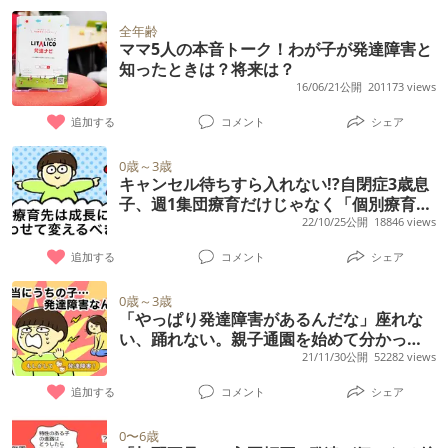
家の犬の名前を聞くと答えられる ・ごっこ遊
す。 うちの子はその間も 遊ぼうとして声がけ
のようなことはよくあることなのでしょう
イワールドらしいです… 言葉も単語が基本
び、見立て遊びができる ・顔の表情を読み取
全年齢
を続けます。 もちろん、お子さんたちは聞い
か？
ママ5人の本音トーク！わが子が発達障害と
で、2語文が出始めて来ました。 ちなみにこ
ることができる（私が泣いているとティッシ
てません。 そのまま、 うちの子は一人で遊ぶ
知ったときは？将来は？
れ何？とか応えられるものもありますが 会話
ュを持ってきて「ママ、目なみだ」と言った
16/06/21公開
201173 views
ことで、 諦めたようですが、そのあと、 せん
は全くできません。 納得いかないと基本物を
り、痛がってる時は「ママ、大丈夫？」と言
せいトイレいってきますー と、呼びかけて、
追加する
コメント
シェア
投げます。 こんな状態だとやっぱり幼稚園厳
って絆創膏を持ってきてくれる） ・大小、長
指導員の返事無しに トイレに一人で行き、 た
しいかなと思いつつ、 療育3 幼稚園2で1週間
短、左右、高低分かる ・パズル好き ・かゆ
0歳～3歳
だいまー と一人で帰ってくるのを見て 涙が出
キャンセル待ちすら入れない!?自閉症3歳息
過ごしてもらって 人数が多いけど刺激をもら
い、痛い、熱い、怖い、可愛い、硬い、狭
てきました。 そして、わたしが 〇〇ちゃんと
子、週1集団療育だけじゃなく「個別療育」
って成長しないかな？という期待もありま
い、くすぐったいなど言葉で教えてくれる ・
を希望したけれど
22/10/25公開
18846 views
あそんできたら？と話したら、〇〇ちゃんは
す。 もう一年、年中を療育園で過ごして 短い
顔（目、鼻、口、耳、髪の毛、眼鏡）体をお
お話できないの。だからだめなの。 と言い遊
追加する
コメント
シェア
言葉でも会話がやれるようになってから幼稚
絵描き出来る ・模倣する ・ありがとう、ごめ
びません。 終了後の先生との面談で この事を
園を目指したほうがいいのでしょうか。 年長
んなさい、ただいまおかえり（逆になること
0歳～3歳
話し、うちの子 どうなんでしょうか。と聞く
「やっぱり発達障害があるんだな」座れな
から入園すると今も差があるけど、 更に差が
もある）が言える ・1〜20まで数えられる ・
と、 ●くんは、とてもしっかりしているの
い、踊れない。親子通園を始めて分かった
広がってしまうかもというのも懸念してま
色、数字、10までは数の概念が分かる ・着替
息子の現実と今
21/11/30公開
52282 views
で、 どうしても自由遊びの時は 他のお子さん
す…。 また、一応来年から幼稚園で加配をつ
えは緩い服なら出来る ・何か成功した時に
につかないと回らないんです すみません。 で
追加する
コメント
シェア
けてくれての入園の許可をもらいました。 今
「ジャジャーン！！」と言って報告してくれ
もほかのお友達からは、 ●くんはお手本にな
年少がクラスで1人なんですが （1クラス7
る ・会話の中で「桃は何色？」「ピンク！」
0〜6歳
っているので、 そういうお子さんがいること