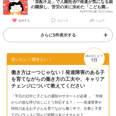
「加配不足」で入園拒否!?発達が気になる娘
人） 同い年と触れ合わせたい気持ちもあるし
「雨降った時必要な物何？」「傘！！」「雪
は 教室にとって宝なんです。 ほかのお母さん
の園探し、苦労の末に決めた「こども園」
だけどまだできないことが多すぎるので 入園
降ったらお外寒い？暑い？」「寒い！」など
と娘の今【小児科医コメントも】
26/07/16公開
6219 views
がたからも、 ●くんの話している言葉をうち
を迷ってる部分があります。 同い年の子と触
物を見なくても想像しながら会話出来る ⚫️気
の子が真似して話すようになってきて、嬉し
追加する
コメント
シェア
れ合わせるのは やっぱり大事でいいことでし
になること ・11ヶ月から1歳9ヶ月まで逆さバ
いと喜びの言葉を頂いてるんですよ。 と、言
ょうか。
イバイ ・人見知りは2歳まであった ・
われモヤモヤしました。 療育先これで変えた
さらに5件表示する
YouTubeの気に入った動画は動作やセリフは
ら、三件目です。 うちの子はつまんなそうだ
割りと覚えている（それなんの真似？と聞く
し。 でも施設には同じ年なのに みんなのお兄
と動画の名前を教えてくれる） ・ピース内向
ちゃんになってほしい。と 言われてしまい。
締め切りまで
きの時がある ・公園などでお友達との距離が
言いたい！聞きたい！
1日
困りごとがない。という相談が。 誰にも相談
近い （勝手に遊びの中に入ったり、お友達と
ができなくて。 毎日とても苦しいです。 施設
働き方は一つじゃない！発達障害のある子
合わせて滑り台を滑ったり、待て待てーと言
を探すのも疲れてきました。
を育てながらの働き方の工夫や、キャリア
って勝手に追いかけたりする） ・市の週一の
チェンジについて教えてください
親子教室での工作などや、手遊び、紙芝居な
ど椅子に座って取り組めるようになってきた
「平日の日中に子どもの通院やサポートが必要 」「学校
が、机に身を乗り出したり、立ち上がってし
からの急な呼び出しにどう対応する？」——発達障害や
まう時がある（教室からの脱走はない） ・一
特性のあるお子さんを育てながら働く中で、仕事と子育
斉指示通る時と通らない時がある ・発音不明
てのバランスに悩んだ経験はありませんか？