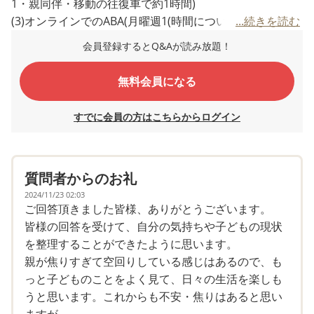
1・親同伴・移動の往復車で約1時間)
(3)オンラインでのABA(月曜週1(時間については日により
...続きを読む
けり)・母がオンライン指導をもとに自宅でセラピー・基
会員登録するとQ&Aが読み放題！
本は子どもが好きに遊んでいるところに親がセラピーを仕
掛ける・PRT)
無料会員になる
をやっています。私が現在下の子の育休中で、時間に融通
が効くこともあり、このような形です。
すでに会員の方はこちらからログイン
自閉症児親の会で先輩のお母さん方からお話しをお聞きす
る中で、療育の中で子どもが何を理解し、何を理解してい
ないのかを親も見て知るべきと教えて頂いたこともあり、
質問者からのお礼
再来年4月に復職までは週1ペースで保育園を1日休ませ、
(2)の母子同伴の療育を利用したいと考えています。(復帰
2024/11/23 02:03
ご回答頂きました皆様、ありがとうございます。
後は通えても月2くらいかな？と思っています。)
皆様の回答を受けて、自分の気持ちや子どもの現状
を整理することができたように思います。
ただ、復職後も見据えて、
親が焦りすぎて空回りしている感じはあるので、も
(4)個別療育(自宅または保育園へお迎え・10時〜11時で、
っと子どものことをよく見て、日々の生活を楽しも
個別課題取り組みと、3人で工作・リトミックなど・終了
うと思います。これからも不安・焦りはあると思い
後は自宅または保育園へ送り・車で10分程度)を考えてい
ますが...