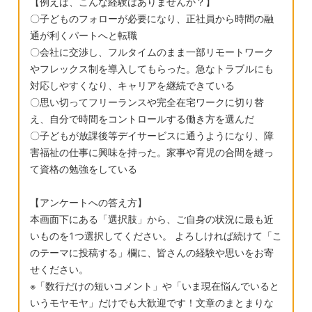
【例えば、こんな経験はありませんか？】
り斜め座りになったりする 今回第一志望の幼
〇子どものフォローが必要になり、正社員から時間の融
稚園に落ちてしまい（かなりのスパルタ系）
通が利くパートへと転職
そして発達がゆっくりな子も受け入れますと
〇会社に交渉し、フルタイムのまま一部リモートワーク
いう幼稚園に先日面接に行きました。自分の
やフレックス制を導入してもらった。急なトラブルにも
名前、絵カードの名前を答える、色、図形な
対応しやすくなり、キャリアを継続できている
ど一応全部答えられましたが「ママ、あっち
〇思い切ってフリーランスや完全在宅ワークに切り替
で遊ぶ!あっち行く!」と落ち着きがなく言葉の
え、自分で時間をコントロールする働き方を選んだ
不明瞭と落ち着きのなさを指摘され、療育と
〇子どもが放課後等デイサービスに通うようになり、障
害福祉の仕事に興味を持った。家事や育児の合間を縫っ
併用で（幼稚園週2、療育週3）加配申請をし
て資格の勉強をしている
てくれたら受入可能ですが一旦保留と言われ
て、驚いて涙が止まりません。言葉の理解は
【アンケートへの答え方】
あるからこれからどんどん出てくると思うけ
本画面下にある「選択肢」から、ご自身の状況に最も近
れど、落ち着きのなさが気になりますと。 息
いものを1つ選択してください。 よろしければ続けて「こ
子が座った椅子は大人用の回転椅子で古かっ
のテーマに投稿する」欄に、皆さんの経験や思いをお寄
た為キコキコ音が鳴りクルクル回ろうとした
せください。
りその音が気になって落ち着かなかったのは
※「数行だけの短いコメント」や「いま現在悩んでいると
いうモヤモヤ」だけでも大歓迎です！文章のまとまりな
事実です、、、 発達検査は2歳11ヶ月の時に