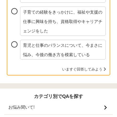
と嬉しいです。 これが3歳のあるあるなの
か、私が色々敏感になって求めすぎなのか、
子育ての経験をきっかけに、福祉や支援の
それとも障害なのか、色々調べれば調べるほ
仕事に興味を持ち、資格取得やキャリアチ
ど分からなくなり、苦しくなり、息子のでき
ェンジをした
る事はたくさんあるのに出来ないことにばか
り目がいってしまって辛いです。
育児と仕事のバランスについて、今まさに
悩み、今後の働き方を模索している
いますぐ回答してみよう
カテゴリ別でQAを探す
お悩み聞いて!