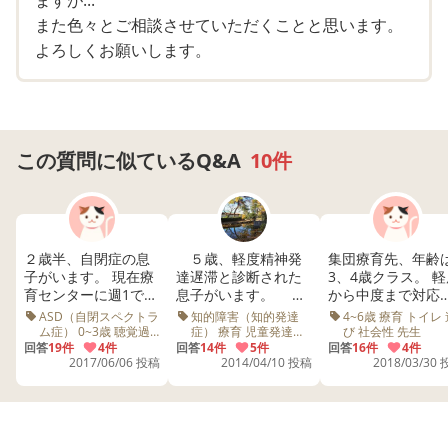
ます。家から比較的近くにある施設なので、将来的にこち
また色々とご相談させていただくことと思います。
らの放課後デイなども利用を検討しているのですが、ほぼ
よろしくお願いします。
児発から利用してきた子で枠が埋まるそうなので、その辺
りも踏まえて(4)と繋がることができればと考えていま
す。
先日、まる一日保育園を休ませて見学へ行ったところ、対
応してくださった方からは、(2)との並行通所は可で、実
この質問に似ているQ&A
10件
際に(4)に通っている方で(2)と並行通所されている方もお
られる。2歳から療育開始で早すぎることはないし、早め
にお子さんの様子を見て何が好きで、苦手は何かを知りた
い。週1での空きはないので、金曜日にスポット利用(月
２歳半、自閉症の息
５歳、軽度精神発
集団療育先、年齢
子がいます。 現在療
達遅滞と診断された
3、4歳クラス。 軽
2〜3回)なら可と言われています。
育センターに週1で通
息子がいます。
から中度まで対応
っています。 いま悩
会話や日付などの認
る所です。 月に一
ASD（自閉スペクトラ
知的障害（知的発達
4~6歳 療育 トイレ
それを受けて、見学翌日、保育園へ(4)の児発への送り迎
んでいることは、 療
識に問題を感じてい
親同伴の見学会が
ム症） 0~3歳 聴覚過
症） 療育 児童発達支
び 社会性 先生
敏 療育 療育センター
援 診断 会話 仕事
育センター以外にも
回答
19件
4件
ますが、性格は大人
回答
14件
5件
るのですが、 見て
回答
16件
4件
えについて(保育園登園→児発からお迎え→療育→終了
児童発達支援 一時預
2017/06/06 投稿
2014/04/10 投稿
2018/03/30
どこか通わせてあげ
しく素直で可愛い子
とうちの子が、社
かり 遊び 公園
後、児発から保育園へ送り→給食)、対応可能かを確認し
たいのですが、自閉
です(笑)。 今は、
性を学ぶという主
症の未就園児にはど
保育所から帰宅した
の自由遊びの時間
てみたところ、実績はあるし多分可能では(園内確認待ち)
のような場所へどの
後で私がドリルとひ
〇〇ちゃん一緒に
と思うが、やんわりとですが、少し療育を頑張らせすぎで
くらい通わせるのが
らがなを見たり 読
ーそぼ。 と、あら