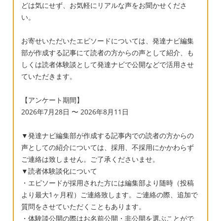
どは気にせず、お気軽にリアルな声をお聞かせくださ
していて結果待ちですが、点数は低く出ると
い。
心理士さんに言われています。（心理士さん
の指示をやったと思ったら「やなの！」と言
お寄せいただいたエピソードについては、発達ナビ編集
って途中放棄しておもちゃで遊んでしまい、
部が作成する記事にて読者の方からの声として紹介、も
全く出来ず（やる気全くなし） 発達検査の前
しくは読者体験談として発達ナビで公開などで活用させ
に言語聴覚士の方と面談した時は、私が隣に
ていただきます。
いたのもあったかもしれませんが、似た様な
【アンケート期間】
ことを行った際に3語文の指示理解力もある
2026年7月28日 〜 2026年8月11日
し、落ち着きのなさとかは集団生活で経験し
て様子を見てみましょうと言われていて、そ
▼発達ナビ編集部が作成する記事内での読者の方からの
れから今日まで言葉が爆発的に増えたり、親
声としての紹介については、採用、不採用にかかわらず
子教室の成果なのか椅子に座っていられる時
ご連絡は致しません。ご了承くださいませ。
間も増えたり、走っている子がいても真似せ
▼読者体験談化について
ず先生の方を見る事が出来たりと成長を感じ
・エピソードが採用された方には編集部より随時（投稿
ていたので、数分のやり取りで加配申請や療
より最大1ヶ月程）ご連絡致します。ご連絡の際、追加で
質問をさせていただくこともあります。
育と併用と言われとてもショックでした。 小
・体験談公開の際はお名前公開・非公開を選ぶことがで