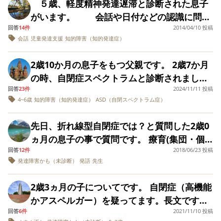
怒鳴るとやめますが、それ以外は何も通じま
５歳、軽度精神発達遅滞と診断された息子
んばかりです。ですが、そこは週2.3回の母子
で療育通われてる方のお話お伺いしたいで
多々あるのですが、診断を受けたからには何
します。 長文失礼し
ます。 療育センターのケアマネージャーさん
せん）、親から子に何も伝わりません。手を
がいます。 会話や日付などの認識に問題
通園（10時半〜13時半）しか通えません。 私
ました。
す。 効果は感じられてますか？？
か対処しなければと思って、療育に通うこと
には、療育センター以外にも通うのであれば
たたいたりひらひらさせたりはしています
回答
14件
2014/04/10 投稿
を感じていますが、性格は大人しく素直で可
としては、下の子（0歳）もいる中で、療育以
を決めました。 まだまだ通い始めたばかりで
児童発達支援事業所は1ヶ所までにして下さい
会話
児童発達支援
知的障害（知的発達症）
が、模倣は全然できません。娘の方も、指さ
愛い子です(笑)。 今は、保育所から帰宅し
外の時間を有意義に過ごしたいと思うのに、
すが、その療育センターでは手遊びやおやつ
と言われています。 ですので【1】と【3】、
しもしないので、意思疎通は、だっこをせが
た後で私がドリルとひらがなを見たり 読み
このままでは2人を連れて公園に行くことすら
タイム、 これじゃ託児所とあまり変わらない
【2】と【3】の組み合わせか、3ヵ所のうち1
2歳10か月の息子をもつ父親です。 2歳7か月
むか、座り込んで拒否を示すか、だけです。
聞かせや発達障害に良いと言われるDVDをほ
ままならない（息子が走って目の届かないと
のでは？と疑問に思っております。 療育始め
ヶ所だけ、となります。 私の要望としては、
の時、自閉症スペクトラムと診断されまし
保育園には通っておらず同年代の子供とのや
ぼ毎日見せています。 相談員さんに言われ
ころに行ってしまうため）、それでは経験と
たばかりで気が焦っているのかもしれませ
週イチの療育センター通いだけでは物足りな
回答
23件
2024/11/11 投稿
た。発語がなく、常同行動があります。 新版
り取りがないのもわかりますが、同じくらい
て、自宅の近くで児童発達支援の療育の場を
して少なすぎるのでは？と不安があります。
4~6歳
知的障害（知的発達症）
ASD（自閉スペクトラム症）
ん。これで大丈夫なのかって不安がいっぱい
く感じるので、息子の体力等を考慮して可能
K式で全体DQが48(中度)、運動が軽度、認知
の年齢の子供がおもちゃを持っていたらいき
探してみましたが 見学に行ったり問い合わ
正直下の子を連れて、お弁当作って母子通園
です。 療育センターを利用した、療育をした
な限り上記の事業所にも通いたい、というこ
が中度で、言語が10か月と重度の値で凹凸が
なり奪い取ってしまうような状態です。服は
せの電話をすると、年齢のこともあってか？
して、歌って踊って…そして残りの時間もべ
先日、折れ線型自閉症では？と質問した2歳0
みなさんは実際にどんな効果を得られました
とです。 現在は毎日のように息子ときょうだ
あります。現在は未就園児(プレ幼稚園週1)で
自分で脱げますが、指示は伝わらないので自
すぐにでもという感じで療育を勧められま
ったり一緒、となると負担が重すぎるなとも
ヵ月の息子の事で質問です。 療育(集団・個
か？ なんでもいいので、たくさんの方の体験
いを連れて支援センターやサークル等に出か
民間療育に週３通っております。次年度は次
分で脱ぎたいときに脱ぐだけで、食事も手伝
す。 でも、診断がついたばかりで私に
思います。 私自身、今までも家でできること
回答
12件
2018/06/23 投稿
別とも)に数回通いましたが、やはり先生の言
談をお聞きしたいです。
けています。 なので毎日出かけることに、私
のような対応を考えておりますが、ご意見い
ってあげないと食べられず、基本的には衣食
発達障害かも（未診断）
発語
先生
は、何が必要なのかよくわからないのです。
は調べ、考え、たくさん実践してきて、その
っていること自体を全く理解してない様子
も息子もそんなに負担はないかと思います。
ただければと思います。 ・週3日療育センタ
住すべて半介助～全介助です。 私の弟が現在
相談しても、お母さん次第とか？お子さんに
結果の今なので…これから1年以上、下の子を
で、帰りたがったり床に寝転んで動かなくな
場所見知り、人見知りもありません。（視覚
ー通園(親子同伴)→3歳児は週3回 ・プレで行
2歳3ヵ月の子についてです。 自閉症（高機能
は普通に生活しているというのもあり、娘も
よります など言われ余計にわからなくなり
抱えながらお家で頑張れと言われることへの
ってしまいます。 自宅での療育もしたいので
過敏、聴覚過敏なところがありますが上記の
っている幼稚園に週２日プラス現在通ってい
かアスペルガー）を疑ってます。長文ですい
これから知的ボーダーくらいになるのでは、
ます。 私自身、体が丈夫な方ではなく 仕
絶望感もすごいです。 そんな中、加配付きで
すが、全くこちらを見ようともせず、何から
事業所はいずれも大丈夫でした。） 平日の
る民間療育2日(同日) 保育園に通えないため
回答
6件
2021/11/10 投稿
ません。。 0歳から入っている保育園で、1歳
という希望を持ちたい一方で、今の時点で言
事と今の生活で精一杯だと感じています。経
快く受け入れて下さるこども園が見つかり、
始めていいかわからない状態です。 発語なん