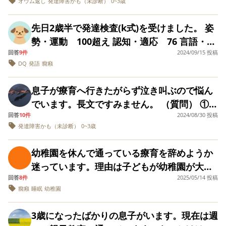
月〜金のうち、何日位を、どのような場所へ
オウム返し
発達障害かも（未診断）
0~3歳
幼稚園のみだが加配がない、ただ配慮すると
を過ぎた頃からたびたび保育士さんからお友
語理解もまるでないという現実を考えると、
済的にも余裕はなく、それをおしてまでもや
とても悩んでいます。かなりのびのび系で、
てまだまだ先の段階のような気がして気が遠
行かせてあげたら良いものでしょうか。 まだ
のこと 状況 できること 目は合う 指差しは
達との距離感が近い事（キスが出来そうな距
弟よりもかなり遅いはずで、知的障害として
はり療育を優先させるべきなのでしょうか？
息子も楽しく過ごせそうです（机に座ったり
くなってしまいます。 同じような状態で(理
先日2歳半で発達検査(k式)を受けました。 姿
まだ勉強不足で恥ずかしいのですが、自閉症
興味の指差しと応答の指差し ちょうだい
離）を指摘されていました。 2歳を過ぎてか
も重い方なんだろうというのはわかります
自宅や保育所以外にも療育の場って必要なの
集団行動だったりがないので、就学する上で
解力ほぼ0)療育始めた方、どんな感じで進め
勢・運動 100超え 認知・適応 76 言語・社
の幼児にはどのような療育生活がオススメ
やかしてなどの手をたたくジェスチャー 返
ら、周りのお友達と比べて以下の事が気にな
が、今後も話せないのではないか、話せても
でしょうか？ 教えてください。
の不安はありますが…。） 発達相談センター
られましたか？
回答
9件
2024/09/15 投稿
会 64 全体 DQ78の境界知能でした。 検査
か、皆様の体験談などいろいろ教えて頂けた
事は手をあげる ごちそうさまやいただきま
ると指摘をされました。 【保育園で指摘され
単語がせいぜいで、重い知的障害を持って一
では、息子は集団で伸びることはないと言い
DQ
発語
癇癪
中は心理士さんの検査道具が入ったカバンが
らと思います。 どうぞ、宜しくお願い致しま
すは手をたたく 靴を脱ぐ できないこと 身
た事】 ・手を洗うタイミング等で声を掛けら
生生活していくのだろうかと思うと、とても
切られたのですが、息子は最近明らかにお友
気になり、ほぼ指示無視で早く次の道具出せ
す。 長文失礼しました。
辺自立のほとんど 発語なし 現状は身辺
れても遊びに熱中してると遊びを優先し、結
重たい気持ちになります。自分の子供なのに
息子が療育へ行きたがらず泣き叫ぶので悩ん
達の行動に興味を示しています。先日保育園
って感じで全く落ち着きがなかったです。 来
自立とコミュニケーションができることを大
果手洗いが1番最後になってしまう ・靴下を
最低ですが、娘のことが愛せなくなってしま
でいます。長文ですみません。 （質問） ①親
の体験保育にも行ったのですが、自らお友達
年度就園ですが、プレでも先生の指示を全く
切に考えており、療育をメインに考えており
履くなどの順番待ちの時にフラフラどこかへ
いそうにさえ思ってしまいます。 児童精神科
回答
10件
2024/08/30 投稿
子同伴の療育は意味がないのでしょうか？分
が輪を作って遊んでいる中に入っていったそ
聞けない見てもない、紙芝居の読み聞かせの
ます。 またこのような状態からかなり発達し
発達障害かも（未診断）
0~3歳
行ってしまう ・切り替えが苦手で、今やって
の受診は何か月待ちという状態なので、まだ
離したほうが、療育の効果は高いのでしょう
うで、また、1年以上私が毎日教えてもできな
時間は座っていられないこれも内容は全く見
たよといったお子様をもった方の経験なども
いる事を中断されたり思い通りにいかないと
詳細な知能検査をしたわけではないのです
か？ ②親子同伴の療育はできないのでしょう
かった、名前を呼ばれて「はーい」と手を挙
ず紙芝居を触りに行こうとする、1人教室から
幼稚園を休んで通っている療育を辞めようか
聞けたらうれしいです。
と癇癪をおこす ・質問に質問で返す等のオウ
が、結果がよくないのは容易に想像できま
か？ ③療育の行き渋りの経験談があれば聞き
げ返事をする、というのを習得してきまし
出ようとする(呼べば戻る)、遊びの切り替え
迷っています。理由は子どもが幼稚園が大好
ム返しが他の子より多い（質問が成り立つ事
す。療育先を探していますが、手続きがなか
たいです。 （嫌がる理由） ①毎回違う先生が
た。 民間の児発の見学もしていますが、真似
が苦手で軽く癇癪を起こす、数回のみの参加
回答
8件
2025/05/14 投稿
きなようだからです。 【 お聞きしたいこと
もある） ・こだわりがある。（絆創膏を貼っ
なか進まず、多分年明け（２歳８～９か月
担当するため、子供が慣れにくい影響もあり
が上手と教えてもらいました。実際、最近料
癇癪
睡眠
幼稚園
でしたが、周りの子と様子や発語の数も違い
】 ・現在幼稚園と療育を併用している方で"
て剥がれそうになっていたので剥がして代わ
頃）かなという感じです。私自身が知的障害
そうです。 ②2回目と3回目は同じ先生だった
理に興味があるらしく、私が料理をしている
ます。 家では食事の時間は座って自分でご飯
幼稚園をフルで通わせる "または" 幼稚園の曜
りに包帯をまいたら癇癪をおこす） ・お友達
や発達障害の方とかかわる仕事をしていると
ため、3回目の帰りは「また行く！○○先生好
のをじっと観察し、ままごとで調理の真似を
3歳になったばかりの息子がいます。現在は週
も食べ、外では手を繋げるようにはなってい
日を増やす "に至った方のお話が聞きたいで
が嫌がっても抱きつく。小さい子だと押し倒
いうこともあり、成人後などの想像もする