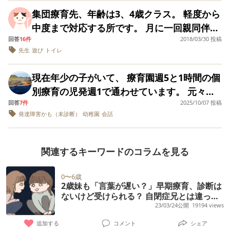
い方はひどいですが" この子は他の子より出
らそこには通園できなくなります。先生には5
ン、フォーク食べ ・服やオムツの着脱（補助
を利用しています。ASD診断済です。 園生活
した。 療育へ行くと毎回、1日から長いと1週
すると落ち着く。永遠に泣くことはない） ・
てもらっています。 療育の時間は、落ち着い
集団療育先、年齢は3、4歳クラス。 軽度から
来ない "とバイアスをかけてみてしまってい
ヶ月間ぐらいになりますがと話したら5ヶ月間
あり） ・指差しや個別指示には従う ・ごっこ
では年中になった今では周りの様子を見て皆
間は夜泣きが悪化します。夜泣きで寝られな
発語、指差しは10ヶ月で犬の写真を見てワン
て出来ています…が、保育所や児童館やなど
中度まで対応する所です。 月に一回親同伴の
るが以上療育を週2に設定していましたが、集
で訓練すれば成果は出ますよ、大丈夫ですよ
遊び ・簡単な会話「（母）何で遊んだの？」
と同じように出来る、勝手に立ち歩いたりな
い影響か、翌日から体調を崩します。夜間は
ワン、2歳4ヶ月で2語文、2歳9ヶ月に爆発期
の場では息子は 混乱してしまい、家庭でも急
回答
16件
2018/03/30 投稿
見学会があるのですが、 見てるとうちの子
団生活や給食を食べる、みんなと一緒に活動
と言われました。かわりに民間の療育施設の
→「（子）ブーブで遊んだの〜」 ・大人やお
どは一切なく集団生活で特に困ることはない
パニックのように泣き叫びます。 普段、家で
がきて3語文、多語文でお話しができる。ただ
先生
遊び
トイレ
にかんしゃくを起こしてしまったりと困り感
が、社会性を学ぶという主旨の自由遊びの時
するが出来ているようなので(火)も幼稚園に
空きが出たら土日どちらかに1時間だけ療育に
友達と手を繋ぐ ・お友達と遊びたがる ・母が
と聞いています。 家庭内では、こだわりの強
は泣き叫ぶことは少なく、機嫌がいいことが
不明瞭で単語を繋げての会話で文章での会話
がとてもあります。 今年の４月から、児童発
間に 〇〇ちゃん一緒にあーそぼ。 と、あらゆ
通っても良いのでは？ とおもっています。*
行くことになります。 正社員をやめてパート
怒ると悲しい顔をして謝る 1歳半検診はパス
さが残るものの随分成長したと感じていま
多いです。 療育は30分〜1時間半のため、親
現在年少の子がいて、 療育園週5と1時間の個
はできない ・外で手を繋いで歩ける、手を繋
達支援（児童ディ）を保育所と並行で、平日
る教室のお友達に声をかけておるのですが、
(土)は継続します。つまり週1のみ療育にしま
を見つけて子供と週数回療育園に通ったほう
し、かかりつけ医には二語文が出てオウム返
す。 一方、療育の先生からは「人の話を聞か
のリフレッシュにもならない時間で、正直、
別療育の児発週1で通わせています。 元々年
ぎにくる。病院の待合室などでYouTubeや本
に週に１～２日 に療育を受けられることにな
みんな反応すらしません。 全てのお友達に無
す。 担任の先生もクラスに加配は無いものの
が専門の先生たちに手厚く見てもらえて子供
しだけでなく好きに話してるし様子見と言わ
ずに一方的に話す、活動に集中できない、自
泣き叫ぶ子供を炎天下の中の抱っ子の送迎、
回答
7件
2025/10/07 投稿
少から幼稚園に入れるつもりでしたが 言葉も
を見ながらであれば座って待てる、スーパー
りました。主治医の勧めで、受給者証を取得
視され、 お友達みなさんはそれぞれ 一人で遊
優しく「 様子を見て一緒に育てていきましょ
ものびのびと過ごせるのかなと思ったりしま
れましたが…
発達障害かも（未診断）
幼稚園
会話
分の思いを通そうとする」ところが気になる
帰宅後の対応を考えると悩んでます。 親の相
出ていなかったため見送り 上の生活スタイル
の中で走ることはあるが呼べば戻ってくる ・
しました。 親としては、もう１日、土日に療
んでいる状態。 指導員が間に入るのですが、
う 」「 療育のことも親御さんが決めたことに
す。将来上の子がどうなるかわからないので
ので支援方法を探りたいと言われています。
談には親身にのってもらえるので、療育は続
で通園させてます。 年中からの幼稚園を目指
息子「お腹ポンポン、ちゅるちゅるおうどん
育を受けられたらと思っています。 ２歳８か
先生の呼びかけに反応するのはうちの子だ
従います 」のようなスタンスで子どもをみて
なるべく貯金しておくなら正社員。色々考え
また園の活動や自宅では出来ることも療育で
けたいのですが、子供が泣き叫んで体調を崩
して見学と相談に行ってるのですが、 うちの
たーたい！（お腹すいた、おうどん食べた
月という年齢的に、たくさんの療育は負担だ
関連するキーワードのコラムを見る
け。 するとうちの子は せんせい一緒にあーそ
くれています。 6月に個人面談があるので、
ます。
は出来なかったりと親としてもビックリして
させてまで通うことに悩んでます。
子の場合、療育の先生にも言われましたが 一
い）」 私「昨日食べたからスパゲッティでも
ろうか？という思いもあります。 また、母が
ぼ。 みんな聞いてくれないの。 と、指導員の
そこでも担任の先生と話し合いながら方針は
いますし、園の先生に話しても驚かれまし
斉指示ではたまに動くけど、ほとんどの場合
いい？息子「やなの！おうどんいーい！」な
入院しており（父は元気です） あまに親に頼
0〜6歳
エプロンを引っ張るんですが、指導員はうち
決めていきたいとおもっているのですが同じ
た。 療育の活動内容が合っていないのか、療
2歳妹も「言葉が遅い？」早期療育、診断は
個別の声かけをしているとのこと。 お友達の
ど会話は成り立つが、返答の仕方がわからな
れない状況のシングルマザーです。また、６
の子よりも、 一人でそれぞれ遊んでいる子供
ような経験談や判断基準などみなさまからお
ないけど受けられる？ 自閉症兄とは違った
育だと甘えが出るのか....本人は療育自体には
真似をすることもあるが まだ1人で遊ぶこと
い時はおうむ返しもある ・自分の氏名、年
歳の子どももいます。 みなさま、アドバイス
集団療育と、4歳になった今の様子
23/03/24公開
19194 views
とたちや、部屋から飛び出た子供達を呼び戻
伺い出来ればと考えております。 よろしくお
喜んで行っていますがこのまま続けるのが本
が多いと言われました。 朝の身支度に関して
齢、親の名前、弟の名前、ばあばの名前、実
よろしくおねがいいたします。
したり、と忙しそうでうちの子は完全無視で
願いいたします。
追加する
コメント
シェア
人のためになるのか疑問に思っています。 こ
もお友達の真似してやるとかはあまりなくマ