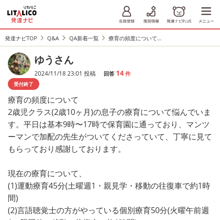
発達ナビTOP
Q&A
QA新着一覧
療育の頻度について...
ゆうさん
14
2024/11/18 23:01 投稿
回答
件
受付終了
療育の頻度について
2歳児クラス(2歳10ヶ月)の息子の療育について悩んでいま
す。平日は基本9時〜17時で保育園に通っており、マンツ
ーマンで加配の先生がついてくださっていて、丁寧に見て
もらっており感謝しております。
現在の療育について、
(1)運動療育45分(土曜週1・親見学・移動の往復車で約1時
間)
(2)言語聴覚士の方がやっている個別療育50分(火曜午前週