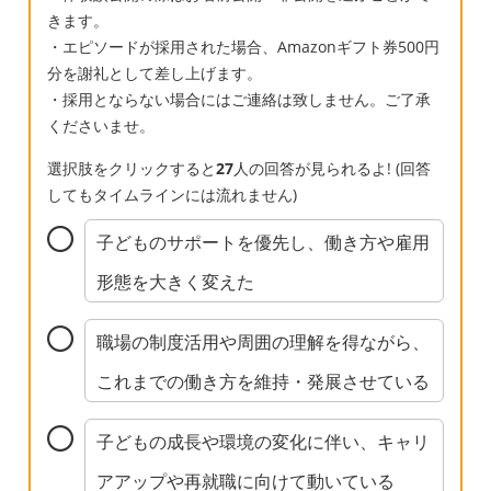
児科の発達相談を行なっている先生に相談し
きます。
たところ言うほど目は合わなくないし3歳児は
・エピソードが採用された場合、Amazonギフト券500円
みんなこんな感じと言われ、集団生活の経験
分を謝礼として差し上げます。
もないし、言葉の理解はあるから集団生活に
・採用とならない場合にはご連絡は致しません。ご了承
入ってから伸びるタイプと言わました。 親子
くださいませ。
教室で見ていただいている保健師さんにも加
選択肢をクリックすると
27
人の回答が見られるよ! (回答
配がつくほどではないし、確かに一斉指示で
してもタイムラインには流れません)
すぐに動けるかといったら個別の声掛けが今
の段階は必要になると思うが、集団に入った
子どものサポートを優先し、働き方や雇用
ら絶対に伸びると思うとも言ってくれたので
形態を大きく変えた
すが、なんだかもう分からなくなって来てし
まいました。 私としては幼稚園で定型の子達
職場の制度活用や周囲の理解を得ながら、
と過ごしながら療育に通わせるつもりだった
これまでの働き方を維持・発展させている
のですが、 一年療育に通って年中からの方が
いいのか、年少からで療育多めの併用がいい
子どもの成長や環境の変化に伴い、キャリ
のか、、、また療育に通う場合、どういった
ところが息子に合いそうか教えていただける
アアップや再就職に向けて動いている