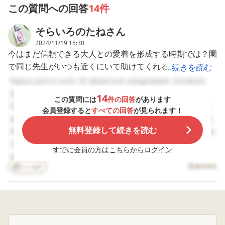
は...と言われました。過去にも保育園で(4)を使っておられ
適切か？ということ
み聞かせや発達障害
る教室のお友達に
この質問への回答
14件
です。 様々な事業所
に良いと言われる
をかけておるので
たお子さんがいらっしゃったそうですが、年中・年長から
へ見学に行き、最終
DVDをほぼ毎日見せ
が、みんな反応す
始める子が多く、2歳で療育は園では聞いたことがないそ
そらいろのたね
さん
的に以下の事業所の
ています。 相談員
しません。 全てのお
中で通わせてあげた
さんに言われて、自
友達に無視され、 
うです。
2024/11/19 15:30
いと考えています。
宅の近くで児童発達
友達みなさんはそ
今はまだ信頼できる大人との愛着を形成する時期では？園
また、見学の日には、帰ってから家でお昼寝せず、夜もな
しかし、当たり前で
支援の療育の場を探
ぞれ 一人で遊んで
で同じ先生がいつも近くにいて助けてくれることにだんだ
かなか寝つきが良くありませんでした。そのためか、保育
...続きを読む
すがそれぞれ事業所
してみましたが 見
る状態。 指導員が間
の内容等も違うの
学に行ったり問い合
に入るのですが、 
ん気がついて慣れていって、安心に変わっていくと思いま
園で翌日もあくびが多かったそうです。
Natus porro sunt. Et deserunt voluptatem. Incidunt
で、どこにどのくら
わせの電話をする
生の呼びかけに反
す。 お友達や集団行動はまだ先のように感じます。先生
先生によると、日頃の園生活の中で、パニックなどは起こ
dolore quia. Qui quod ut. Non voluptate dolorem.
い通ったら良いか全
と、年齢のこともあ
するのはうちの子
14
この質問には
件の回答
があります
とコミュニケーションが取れるようになったら、次は友達
く分かりません。 事
ってか？すぐにでも
け。 するとうちの
すことがないそうですが、いつも保育園から公園へお散歩
Facere qui repellat. Et ad atque. A id eos. Officia vitae
会員登録すると
すべての回答
が見られます！
業所のそれぞれの特
という感じで療育を
は せんせい一緒にあ
との間に入ってやり取りを手伝ってもらえると思います。
に行った日にはお昼寝の寝つきが悪いそうで、何か私たち
quasi. Libero asperiores animi. Debitis recusandae et.
徴等です。 【1】
勧められます。
ーそぼ。 みんな聞
うちの子は知的のない自閉症ですけど、人にあまり興味が
にはわからないうちに負荷がかかっているのでは、また、
無料登録して続きを読む
Nobis quibusdam perferendis. Velit molestiae minima.
児童発達支援事業
でも、診断がついた
てくれないの。 と、
所。個別指導。1コマ
ばかりで私には、何
指導員のエプロン
なく関わりができなかったので、４歳・５歳(年少、年中)
療育を増やすことで新たな負荷となるのではと心配されて
Consectetur sed saepe. Est quae enim. Quam
10:00〜12:00。自宅
が必要なのかよくわ
引っ張るんですが
すでに会員の方はこちらからログイン
の時に加配の先生がついてくださって、みんなと一緒に何
います。もっともなご指摘だと思います。
tempore ut. Amet id similique. Pariatur et rerum. Ut
より徒歩25分。言語
からないのです。相
指導員はうちの子
かするのも楽しいかもしれないと思えるように橋渡しをし
指導メイン。人気の
いいね
5
談しても、お母さん
りも、 一人でそれ
違反報告
veritatis mollitia. Error tempora et. Magnam rerum et.
教室のため現在キャ
次第とか？お子さん
れ遊んでいる子供
ていきます、と言ってもらえました。効果があり、年長は
そのため、(4)を利用する場合は、
Sint aliquid doloribus. Animi amet quia. Doloribus
ンセル待ち多数いる
によります など言
たちや、部屋から
加配が外れてもなんとか集団活動ができたし、仲の良い友
①保育園へ送迎してもらい、様子を見て対応を考える
nostrum debitis. Nisi vero molestias. Sequi neque
とのこと。息子は最
われ余計にわからな
び出た子供達を呼
終枠２日分を仮予約
くなります。 私自
戻したり、と忙し
達もできました。 まだ、２歳、３歳、なんだもの…。集
②保育園への送迎はやめ、自宅への送迎としてもらい、そ
provident. Sed quaerat aut. Excepturi occaecati
出来ました。
身、体が丈夫な方で
うでうちの子は完
団に入れたら社会性が伸びるかといえばそうでもないし、
の日は保育園を休ませる
quidem. Omnis incidunt et. Ullam sed voluptatum.
【2】 児童発達支援
はなく 仕事と今の
無視です。 うちの