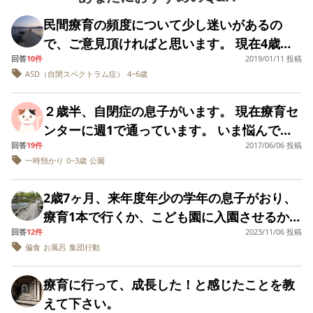
自給者証がそれぞれ
んでしょうか。と
違います。 療育セン
くと、 ●くんは、と
民間療育の頻度について少し迷いがあるの
ターのケアマネージ
てもしっかりして
で、ご意見頂ければと思います。 現在4歳半
ャーさんには、療育
るので、 どうして
センター以外にも通
自由遊びの時は 他
回答
10件
2019/01/11 投稿
の自閉症スペクトラムの息子(年少)がおりま
うのであれば児童発
お子さんにつかな
ASD（自閉スペクトラム症）
4~6歳
す。 幼稚園週4、療育センター週1(4時間) 民
達支援事業所は1ヶ所
と回らないんです 
までにして下さいと
みません。 でもほか
間個別療育週2回(降園後＆日曜、1時間/回) 通
言われています。 で
２歳半、自閉症の息子がいます。 現在療育セ
のお友達からは、 
わせています。 来年度は週1の療育センター
すので【1】と
くんはお手本にな
ンターに週1で通っています。 いま悩んでい
【3】、【2】と【3】
ているので、 そう
には通えなくなりそうです。理由は待機者が
回答
19件
2017/06/06 投稿
の組み合わせか、3ヵ
ることは、 療育センター以外にもどこか通わ
うお子さんがいる
多い為、週1のクラスは1年未満が優先される
所のうち1ヶ所だけ、
とは 教室にとって
一時預かり
0~3歳
公園
せてあげたいのですが、自閉症の未就園児に
となります。 私の要
なんです。 ほかの
為です。 息子は3月で1年4ヶ月になります。
望としては、週イチ
はどのような場所へどのくらい通わせるのが
母さんがたからも
先生方も何となく通園出来なくなるニュアン
2歳7ヶ月、来年度年少の学年の息子がおり、
の療育センター通い
●くんの話してい
適切か？ということです。 様々な事業所へ見
だけでは物足りなく
葉をうちの子が真
スでお話をされます。 センターの事情はよく
療育1本で行くか、こども園に入園させるかで
感じるので、息子の
学に行き、最終的に以下の事業所の中で通わ
して話すようにな
分かりますし、仕方ないとは思っています。
回答
12件
2023/11/06 投稿
悩んでいます。 息子には発語の遅れ、言葉の
体力等を考慮して可
てきて、嬉しいと
せてあげたいと考えています。 しかし、当た
能な限り上記の事業
びの言葉を頂いて
偏食
お風呂
集団行動
療育センターでは毎回些細な事でも先生に相
理解の遅れがあります。発語は現在単語が70
所にも通いたい、と
り前ですがそれぞれ事業所の内容等も違うの
んですよ。 と、言わ
談出来とても心強く、息子にとっても安心し
ほど出ていますが、コミュニケーションに使
いうことです。 現在
れモヤモヤしまし
で、どこにどのくらい通ったら良いか全く分
療育に行って、成長した！と感じたことを教
は毎日のように息子
た。 療育先これで
て過ごせる為か療育センターの方が好きみた
う単語はなく、パパママすらいいません。言
ときょうだいを連れ
かりません。 事業所のそれぞれの特徴等で
えたら、三件目で
えて下さい。
いです。 来年度は幼稚園年中に上がり、2つ
葉の理解の方は、発達相談センターで1歳程度
て支援センターやサ
す。 うちの子はつ