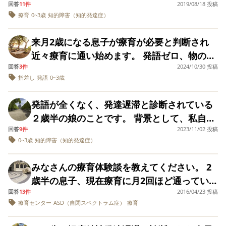
す。 【1】 児童発達支援事業所。個別指
回答
11件
2019/08/18 投稿
ークル等に出かけて
んなそうだし。 で
の民間療育を利用し、週4にしようと思ってい
と言われました。ただ、日常の簡単な言葉
療育
0~3歳
知的障害（知的発達症）
います。 なので毎日
導。1コマ10:00〜12:00。自宅より徒歩25
施設には同じ年な
ます。 A民間療育(4月から新規) ・小集団：1
（ご飯だよ、お風呂だよ、ねんねだよ、お外
出かけることに、私
に みんなのお兄ち
分。言語指導メイン。人気の教室のため現在
も息子もそんなに負
んになってほしい
時間半、5～10名、先生2名 ・個別：45分、3
いこう、お家帰ろう、お手手洗おう、パパに
来月2歳になる息子が療育が必要と判断され
担はないかと思いま
キャンセル待ち多数いるとのこと。息子は最
と 言われてしまい
～4名、先生1名 B民間療育(現在利用中) ・個
遊んでもらって、など）は理解しているの
す。 場所見知り、人
困りごとがない。
近々療育に通い始めます。 発語ゼロ、物の理
終枠２日分を仮予約出来ました。 【2】 児
見知りもありませ
いう相談が。 誰に
別：1時間、マンツーマン ×週2回 療育センタ
で、日常生活は特に困りません。 また、初め
回答
3件
2024/10/30 投稿
解が乏しいのでこれはどれ？と聞いても指差
ん。（視覚過敏、聴
童発達支援事業所。幼児５人を指導員7〜8人
相談ができなくて
ーのソーシャルワーカーや主人からは少し多
指差し
発語
0~3歳
ての場所で静止が効かず走り回ってしまう、
覚過敏なところがあ
毎日とても苦しい
しがほぼできない、人に興味がない、呼んで
でみる。預かり時間10:00〜14:00。送迎あ
りますが上記の事業
す。 施設を探すのも
いのではないかと。 入園当初に比べると確か
呼んでも振り向かない、指差した方を見な
も振り向かないことが多い、すごい泣き虫、
所はいずれも大丈夫
り。身の回りのことを１人で出来るようにサ
疲れてきました。
発語が全くなく、発達遅滞と診断されている
に語彙も増え、物より人への興味が出て、出
い、要求はクレーン、車を並べる…などあ
でした。） 平日の
しょっちゅう癇癪、偏食など他にも色々怪し
ポートする。特別な指導はなし。保育所に近
月〜金のうち、何日
２歳半の娘のことです。 背景として、私自
来ることは増えているかとは思います。 です
り、発達相談センターで、心理師さんから自
い点があります。 私の市は3歳までは親子で
位を、どのような場
い雰囲気。 【3】 障害児一時預かり事業
回答
9件
2023/11/02 投稿
身、幼少期は発達障害ではないかと言われ、
が早期療育が必要と言われ、センターも通園
閉症確定のような口ぶりで言われています。
所へ行かせてあげた
通う療育1択らしいのですが親がいたら家と変
所。幼児2〜3人をボランティア3人でみる。
0~3歳
知的障害（知的発達症）
ら良いものでしょう
発語は遅かったものの、２歳４か月程度で単
出来なくなる。その中で年中の1年間はとても
癇癪、こだわり、偏食、感覚過敏はなし、切
わらなかったり甘えてしまったりであまり意
か。 まだまだ勉強不
預かり時間10:00〜12:30。送迎あり。特別な
語は出たそうです。弟も遅く、２歳６か月の
大事な時期なのではないかと思っています。
り替えも早く、情緒は安定しています。人見
足で恥ずかしいので
味がないのではないかと少し不安です。（見
みなさんの療育体験談を教えてください。 2
指導はなし。保育所よりも更に規模が小さく
すが、自閉症の幼児
発語でしたが、現在は普通に働いています。
とはいえ療育行くと伸びるのか実際比べる術
知り場所見知りなく、むしろ私がいなくても
学は来月です。） 家でも出先でも私がいると
歳半の息子、現在療育に月2回ほど通っていま
にはどのような療育
静かなゆったりした雰囲気。散歩や公園遊
本題ですが、現在２歳６か月の娘は、発語は
はありません。 子供にとって負担になるくら
平気なタイプです。目はよく合います。 発達
生活がオススメか、
抱っこ抱っこで甘えてばかりで、、。 せっか
回答
13件
2016/04/23 投稿
す。軽度の自閉症と言われています。 まだ幼
び、室内遊びをして過ごす。 【1】と【2】は
皆様の体験談などい
全くなく（喃語はありますが）、それどころ
いの回数なのでしょうか。
相談センターは、市が運営する療育1本を勧め
療育センター
ASD（自閉スペクトラム症）
療育
く療育に行っても抱っこで1日の大半が終わら
いこともあって本当にこの症状は自閉症な
ろいろ教えて頂けた
児童発達支援事業所で、【3】は障害児一時預
か言語理解もほとんどないし（「ダメ！」と
る…というより、それしかあり得ないと言わ
らと思います。 どう
ないか、泣いて終わらないか不安です。 親子
の？普通の子供と何が違うの？と思うことも
かり事業所なので、自給者証がそれぞれ違い
ぞ、宜しくお願い致