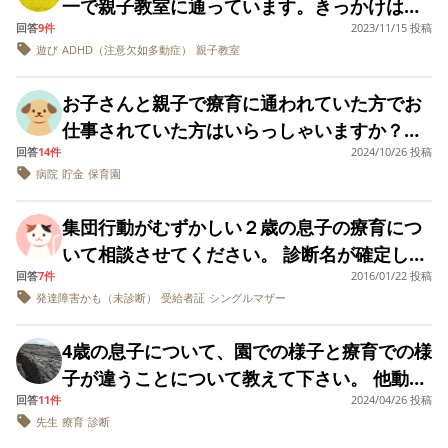
き」と言っていたのですが、4回目全く違う先
したり、ぬいぐるみにご飯を食べさせてあげ
一で親子教室に通っています。きっかけは発
る、癇癪やこだわりもひどくないので、あま
す ・療育の回数を増やす、減らすにあたるみ
しそうになる ・興味の幅が狭い（おままごと
と、とても暗い気持ちになってしまいます。
生になった影響と、着いてすぐ分離するのが
たりしています。 こういった姿が見られる中
回答
9件
2023/11/15 投稿
語は早かったのになかなか増えず、発音不明
り困っていません。 大変な事をしいて言うな
なさんの基準をお聞きしたいです 【 背景 】
セットやぬいぐるみも遊びはするが、お気に
今後この子はどこまでできるようになるんで
遊び
ADHD（注意欠如多動症）
親子教室
嫌な影響があると思います。 ③奇声をあげる
で、1年間を自宅で過ごすのは、あまりにもっ
瞭なのと幼稚園のプレで落ち着きがなく椅子
ら、気に入らない事があると物を投げる、ス
現在、年少3歳2ヶ月の男児です。 幼稚園を
入りの車や新幹線があればそればかり遊ぶ）
しょうか。 きっと同じような質問はきっとい
子供や落ち着きがない子供も多く、ザワザワ
たいないと思ってしまいます。 ですが、発達
に座っていない事でした。コロナや私の妊娠
ーパーなどでうろちょろするです。 診断を受
(火)のみお休みし、療育は1ヶ所のみ週2で(火)
お子さんと親子で療育に通われていた方でお
【母が気になっている事】 ・保育園で指摘さ
くつもあるのだと思いますが、見つけること
した場所が苦手な影響もありそうです。 （現
相談センターに猛反対されていること（こち
出産もあってなかなか同年代の子との関わり
けていないのですが、人が好きでASDの積極
(土)で通っています。小集団で運動制作を行
仕事されていた方はいらっしゃいますか？ど
れたこと全般 ・お友達との距離感（近すぎて
が出来なかったので、聞いてみたいです。話
状） 療育へ行くと伝えた瞬間から、泣き叫ん
らは、大人の事情も絡んでいる気がしてなり
や集団生活の経験がなく、周りの3歳児の様子
奇異型っぽいです。身内には結構しつこいで
っています。 特に言語発達に悩みがあり、エ
回答
14件
2024/10/26 投稿
んな感じで両立されていましたか？ もうすぐ
お友達と頭をぶつけてから学んだのか、あま
せなくても、何もできなくてもいいと割り切
で手がつけられなくなり、靴も靴下も履かせ
ません…）と、言葉の理解が1歳程度、という
を見て不安になりました。 以下息子の事をま
す。 特性はそこまで今は強くはないと思って
病院
貯金
保育園
コラリアややり取りに悩んでいます。最近や
3歳と1歳になる子がいます。上の子が自閉症
りに近い！と言う事は少なくなりましたが、
れればいいんでしょうが…つらいです。
られず、ベビーカーも拒否するので子供を抱
ところが気になっています。 加配がつくとは
とめました。 ⚫️息子の発達の様子 ・トイトレ
いますが、やはりあるのでグレーゾーンか傾
っと「 どっちがいい？ 」に答えられるように
です。軽度から中度の境目の知的障害もある
同世代の子が居ると手が触れそうなくらい近
っ子して炎天下の中を1キロ歩いて通ってま
いえ、言語理解はこども園という環境で伸び
完了 ・呼ぶと「ん？」と言いながらこちらを
集団行動がむずかしい２歳の息子の療育につ
向はあるかと思います。 同じようなお子さん
なりました。 癇癪他害自害睡眠障害はありま
ようで愛の手帳を申請予定です。保育園には
づこうとします。） ・クレーン（自分で挑戦
す。 私の療育のイメージなのですが、3歳く
るのか。じっくり療育で伸ばすべきなのか？
見る（目を見てくれる） ・スプーンフォーク
いて相談させてください。 診断名が確定して
がいる方、 ・幼稚園では加配を付けていまし
せん。 【 現状など 】 昨年11月の幼稚園面接
通っていますが、生活面で周りの子との差が
し出来ないと「出来ない！」と言いながら母
らいまでは親子同伴が多い気がするのです
とはいえ、言葉を聞く経験も必要だとした
は下持ち、お箸は練習中だがなかなか進まな
回答
7件
2016/01/22 投稿
いない子どもがいます。 平日は保育所に通っ
たか？ ・(もちろん個人差はあるのは承知で)
時は聞かれたことも答えないエコラリア満載
目立ち加配をお願いしました。下の子の育休
の腕を引きやらせようとします） ・慎重派で
が、現在通っているところでは強めに親子分
ら、その点はこども園の方が良いのでは…と
発達障害かも（未診断）
受給者証
シングルマザー
い ・感覚過敏、睡眠障害、偏食（好き嫌い程
ているのですが、担任の先生から発達検査を
どのように成長されましたか？ 分かる範囲で
な状態だったのですが成長し、まだ身辺自立
中で下の子が保育園に入れたら来春復帰しよ
変化を嫌う。（保育園に車で迎えに行ってい
離を勧められてます。 スタッフさんの話で
考えすぎて答えが出ません。 専門家に意見を
度）こだわりなし（強いて言うなら開いてる
勧められました。 児童精神科で発達検査を昨
よろしければ教えて下さると助かります。 長
（ 自分で靴を履く ）やトイトレなどは出来て
うと思っています。ただ、最近少し遠いので
たが、自転車に通園に切り替えた途端「ブー
4歳の息子について、園での様子と療育での様
は、分離してもそこまで泣き叫ぶわけではな
聞きたいのですが、発達外来はどこも半年待
ドアを閉めるが、そこのドアは開けといて！
年に受けたのですが、診断名は付きませんで
文になり、申し訳ありません。 読んで下さり
いないもののとても幼稚園を楽しんでいるよ
すが病院併設ですごく子供に合いそうな療育
ブがいい」と癇癪をおこす） 【出来る事】 ・
子が違うことについて教えて下さい。 他動、
いとのことでした。私からすると、何度もド
ちで就園に間に合いません。 療育に専念すべ
というと開けといてくれる） ・切替えは早い
した。 各項目の発達に凸凹があると言われ、
ありがとうございます。
うです。 幼稚園でのフレーズをとにかくエコ
園に出会えて週1回（親子通園3時間半）通う
ストロー/コップ飲み ・嫌な事の意思表示
回答
11件
2024/04/26 投稿
こだわりの強さ、癇癪、耳からの情報が入り
アのほうに駆け寄ったり、笑顔も少なく、落
きなのでしょうか？ご意見や経験談などいた
・癇癪はほぼない（思い通りに行かない時に
病院で月に１回、親子で療育を受けていま
ラリアして楽しんでいます。 親である私が言
先生
療育
診断
予定です。平日のみの園のため仕事復帰した
（イヤ、ヤダ、違う、首を振る等） ・スプー
にくいなどがあり3歳頃から小規模集団の療育
ち着かなく楽しんでいるように見えませんで
だけると嬉しいです。
泣いたりはありますが、気持ちを代弁したり
す。 病院では、運動系と作業系を組み合わせ