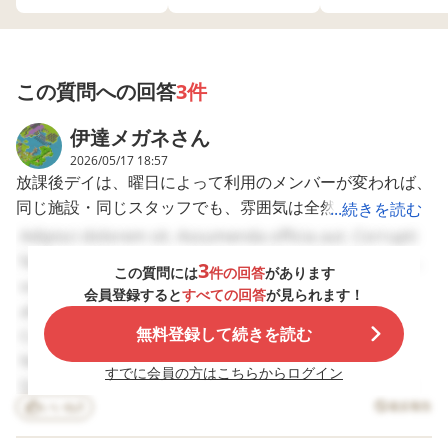
センター 児童発達支
た。 お話しを聞いて
別療育にそれぞれ週2
の教室にいます。
援 放課後等デイサー
みるとカリキュラム
回通っています。発
年くらい前から、
ビス 絵本 発語 指差し
や先生方の雰囲気は
語もなく、身辺自立
生に放デイは通う
幼稚園 進学
とても良く息子もと
はまだおむつ、スプ
定ありますか？と
ても楽しんでいまし
ーンフォークも使用
時々聞かれていま
この質問への回答
3件
た。 ひとつ気になっ
しますが、手づかみ
た。 娘が小学生に
たのがそこには支援
で食べてしまうこと
ってから、フルタ
伊達メガネ
さん
学校のお子さん達し
も多いです。指差し
ムで働く予定はな
かいなかったことで
やジェスチャーで意
く、家で面倒を見
2026/05/17 18:57
す。 みなさんは放課
思表示はできます。
るので通う予定は
放課後デイは、曜日によって利用のメンバーが変われば、
後デイを探すまたは
走り回ること、数字
い…とお話しした
同じ施設・同じスタッフでも、雰囲気は全然違います。な
...続きを読む
利用する際は支援学
や文字、絵本は好き
ら、あっ…そうな
校、支援級の子たち
です。 就学について
だ…みたいな微妙
ので、とりあえずは、通いやすさ（距離とか送迎の有無）
Adipisci dolorem sit. Assumenda officia aut. Corrupti
の割合や特性の違い
は、現時点では支援
反応をされました
と、空きがある（ご縁がある）ところ・・で、いいのでは
facilis est. Et vero qui. Id labore officiis. Repellat optio
等も決める際の基準
学校の可能性が8割、
障害がある子は必
3
この質問には
件の回答
があります
ないでしょうか。 いま、保育園ですか？幼稚園ですか？
にしていますか？ ま
支援学級が2割程度と
放デイに通わない
voluptas. Quaerat occaecati provident. Expedita
会員登録すると
すべての回答
が見られます！
た実際通ってみて良
見込んでいます。 今
いけないんでしょ
療育園ですか？ お子さんは、体力どのくらいあります
aliquid amet. Fugiat ipsam nihil. At nulla sed.
かった点悪かった点
回の相談は、放課後
か。現在通ってい
か？ 小学校に入学したら、学校に慣れること、を最優先
無料登録して続きを読む
Cupiditate reprehenderit necessitatibus.
などあれば教えてい
等デイサービスの選
児発も、正直通う
ただきたいです。
択についてです。 こ
味をあまり感じて
にして、もしも余裕がありそうであれば、少しずつ開拓と
Necessitatibus ipsum odit. Minima sunt laboriosam.
長々とすみません、
れまでに、支援学校
ません。
すでに会員の方はこちらからログイン
いうか、習い事でも放課後デイでも、増やしていけばいい
Deleniti et voluptas. Illum est possimus. Ipsam optio
よろしくお願いしま
の児童が多い施設
と思います。
す。
いいね
3
と、支援学級（軽度
違反報告
soluta. Ad id vitae. Quibusdam officia sequi.
の知的障害のある児
Accusantium dolorum sed. Vel fugit sit. A dignissimos
童）が多い施設の両