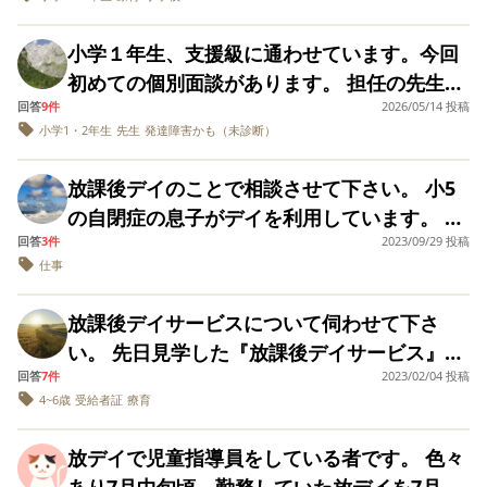
行えるのか？また、どのタイミングでお願い
イ。 今年春頃から小学校高学年で他害のある
けいこやドリル、プリントがその時々であり
するのが効果的だと思ったかをお聞きしたい
お子さんに機嫌が悪くなったり誘いを断ると
ます。 公文は、国語・算数共に５枚ずつで
小学１年生、支援級に通わせています。今回
です。 困りごとが発生してからの利用が一番
キレられて、暴力や暴言を受けていたそうで
す。 デイサービスの先生がおっしゃるに
初めての個別面談があります。 担任の先生の
かと思いますが、息子はどちらかというと周
す。 後に書いた話し合いの前に本人が話して
は･･･ ・そんなに宿題に時間をかけていた
回答
9件
2026/05/14 投稿
リードに任せることになるんでしょうが、面
りを困らせるというより静かに困っているタ
くれて発覚しました。 その子の機嫌を損ねる
小学1・2年生
先生
発達障害かも（未診断）
ら、他の事(運動したりすること)が出来な
談時に聞いておくべきことのアドバイスをい
イプ、もっと言えば自分が困っていることす
とうちの子だけでなく、他の子にも他害をし
い。 ・塾ではないからつきっきりでは見るこ
ただけたらと思います。 ・親の負担感の大き
ら気付いていないタイプです。 現在の息子の
ていて、それが原因で何人もデイを辞めてし
放課後デイのことで相談させて下さい。 小5
とが出来ないし、合っているかどうかの見直
い登下校の送迎は、どうやったら卒業できる
様子としては、通級指導の先生によれば4月の
まったそうです。 それでもデイのプログラム
の自閉症の息子がデイを利用しています。 終
しも出来ない。 ・公文はそんなにしないとい
のか？（←自分が楽したいのもある） ・支援
頃は朝の支度などで抜けが多く（ランドセル
(サッカーを主としたスポーツ)やサッカーの
回答
3件
2023/09/29 投稿
了時間は18時のはずが、大体18時前には送迎
けないものなのか。 とのことでした。 私はそ
級から通常級への転籍の目安（どんなことが
の中身を入れたままロッカーにしまうなど）
仕事
コーチが好きだからと我慢を重ねてきまし
車で帰ってきます。20分前に帰宅も良くあり
んなに勉強に重きを置いているわけではあり
できるようになったら、通常級を検討できる
本人も戸惑う事が多かった為、絵カードなど
た。 今年の夏、そのお子さんが利用者と家族
ます。 契約と違うなと思ったり、利用日に印
ません。 学校の宿題が長男のレベルより高
のか） ・支援級での様子 （指示に従って、
放課後デイサービスについて伺わせて下さ
の支援を入れてもらい、一か月経った現在は
の集まりで娘(上の子です)の飲み物を何度も
を押す用紙があるかと思いますが、それも終
く、時間がかかってしまうのです。 公文に関
行動できているか？ペース的についていけて
い。 先日見学した『放課後デイサービス』
自立して活動を行えるようになってきている
蹴飛ばし、息子がもう限界、やめたい！とな
了時間18時と毎回記入があり実際とは違うけ
しては長男はとてもやる気で、量を減らした
いるか？） ・交流級での様子 ・お友達関係
回答
7件
2023/02/04 投稿
が、あまりにも予想と違って戸惑っていま
と教えていただきました。 普段の授業に関し
ったことがありました。 その際話し合いが持
ど流れで印を押して、モヤモヤ… 終了時間っ
がりません。 でも、学校の宿題は出来ていな
4~6歳
受給者証
療育
（トラブルはないか？交流級の子とも関わり
す。 近くで空きがあるのはそちらのみなの
ても今のところ特に問題はなく、意欲的に取
たれ、謝罪の上で職員も悩んでおり、そのお
てこんなアバウトなんですかねー。 道路が混
い状態で持って行くのは長男が嫌みたいなの
があるか？） ・給食はスプーンを使って食べ
で、選択肢がない状況なのですが…。 入れる
り組んでいるようです。（これは担任の先生
子さんも苦しんでいる…等親子ともにその子
んでて遅くなるとかならわかるけど、大体早
放デイで児童指導員をしている者です。 色々
で、学校の宿題を最初にしてもらっていま
ているか？ ・先生から見て、気になる行動は
のを躊躇ってしまっています。 「そんなもん
からのお話ですので、担任から見て問題がな
への理解を求められました。嫌なことはその
く送迎されるってどうなんですかね。 仕事も
あり7月中旬頃、勤務していた放デイを7月末