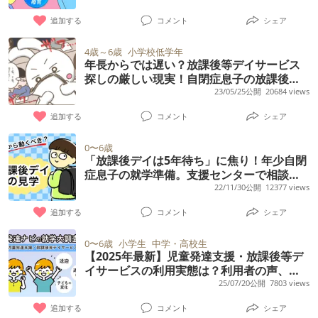
での図画工作の時間は何とか乗り切れるよう
4年生になり体も大きくなってきたので歩いて
わせた今、思うこと
いますが、役所に言ったら居づらくなる気が
追加する
コメント
シェア
ですが、デイサービスでの工作の時間は本当
どこにでも行けるようにしたく。。 今は日曜
します。 だからといって、他害児にこれ以上
に苦痛なようで工作がある日の前日は眠れな
に散歩を練習してますが。。 一回目は散歩出
お腹を殴られたり背中を蹴られたりするの
4歳～6歳
小学校低学年
くなってしまいます。 その事で先日、デイサ
年長からでは遅い？放課後等デイサービス
来ました。 2回目は公園でお茶してから滑り
は、仕方ないとは思えません。 どうすれば円
探しの厳しい現実！自閉症息子の放課後の
ービスの先生から電話がありました。息子が
台で遊んでいた時に小さいお子さんが子供と
満に解決するでしょうか。 よろしくお願いい
居場所は家族の死活問題
23/05/25公開
20684 views
絵を描いたりする作業の時に「やりたくな
遊びたかったみたいで近付いてくれましたが
たします。
追加する
コメント
シェア
い」「嫌だ」と文句が多いという内容でし
子供が嫌がり手が出そうだったので止めて公
た。元々、語彙力が5歳児程度しかない息子な
園出ました。 帰りちょっとイライラな感じで
0〜6歳
ので拒否する言葉も乏しく、それを文句だと
「放課後デイは5年待ち」に焦り！年少自閉
たまに手が出そうになりながら帰りました。
症息子の就学準備。支援センターで相談を
捉えられてしまったようです。 そこでデイサ
3回目以降からは自転車乗れないなら嫌がりイ
してみると…
22/11/30公開
12377 views
ービスの先生から デイサービスでは、やりた
ヤイヤと言いながら手が出ます。 手が出だし
追加する
コメント
シェア
くないこともやらなきゃいけないということ
たら歩いていて危ないので帰る状態になりま
を話してくれと言われました。他の子はすん
す。 自転車ではなく歩いてバス停までや買い
0〜6歳
小学生
中学・高校生
なりやってくれるから助かる、という話も聞
【2025年最新】児童発達支援・放課後等デ
物や散歩が出来るようにしたいです。 いい方
イサービスの利用実態は？利用者の声、専
きました。 しかし、私としては「やりたくな
法があれば。。 よろしくお願いします。
門家QAも【発達ナビ大調査】
25/07/20公開
7803 views
いこともやらなきゃいけないんだよ」という
追加する
コメント
シェア
言い方では本人に伝わらないのではないかと