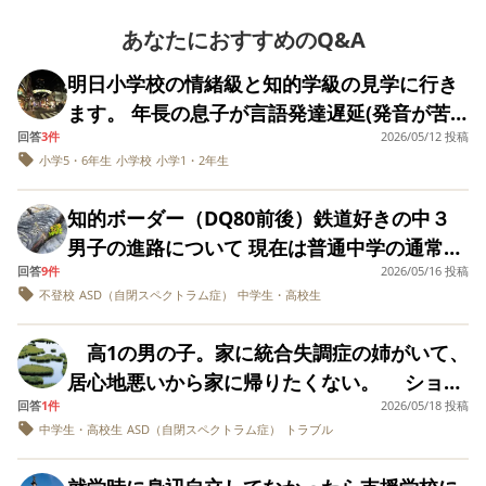
dolores. Corrupti doloremque eos. In enim
方を見学しました。
支援学校の児童が多
あなたにおすすめのQ&A
voluptatem. Quia alias ullam. Animi quia dignissimos.
い施設では、一人ひ
Ut aut consequuntur. Error nostrum nemo.
とりが個別に過ごし
明日小学校の情緒級と知的学級の見学に行き
Doloremque non dignissimos. Dolore nihil deserunt.
ている様子が多く見
ます。 年長の息子が言語発達遅延(発音が苦
られました。 一方、
Ut dolores totam.
支援学級の児童が多
回答
3件
2026/05/12 投稿
手、どもる)、ASD疑いがあります。 私は発達
い施設では、友達同
小学5・6年生
小学校
小学1・2年生
障害の知識が浅いので、どんな雰囲気か、ど
士で遊ぶ姿や、見学
時に息子に関わって
んな子が通っているのかを見学できればいい
くれる様子が見られ
知的ボーダー（DQ80前後）鉄道好きの中３
なと考えています。 同席してもらえる教頭先
ました。 ただ、いず
男子の進路について 現在は普通中学の通常級
れの施設も児童発達
生に質問するならどんな内容をお聞きしてお
支援に比べて利用時
回答
9件
2026/05/16 投稿
に所属し、定期テストは毎回５教科合計が
くべきでしょうか？
間が長いため、療育
不登校
ASD（自閉スペクトラム症）
中学生・高校生
290点くらい、英語だけは安定して75点をキ
というよりは預かり
の要素が強い印象を
ープしています。 小学生の時から塾などは行
受けています。 仮に
高1の男の子。家に統合失調症の姉がいて、
かせず、私が勉強を見てやっていました。中2
支援学校に進学した
居心地悪いから家に帰りたくない。 ショー
場合、学校で一定の
から数学だけ個別指導塾に週一で通わせてい
療育が行われること
回答
1件
2026/05/18 投稿
トステイ利用しました。 支援学校に通って
ますが、基本的には勉強嫌い、学校も決して
を考えると、放課後
中学生・高校生
ASD（自閉スペクトラム症）
トラブル
いますが、トラブルばかり起こします。 女
等デイサービスでは
好きではない子なので、とにかく不登校にだ
リラックスして過ご
子との距離感が理解出来ず、胸やおしりを触
けはならないように、あまり多くを求めず、
すことを重視しても