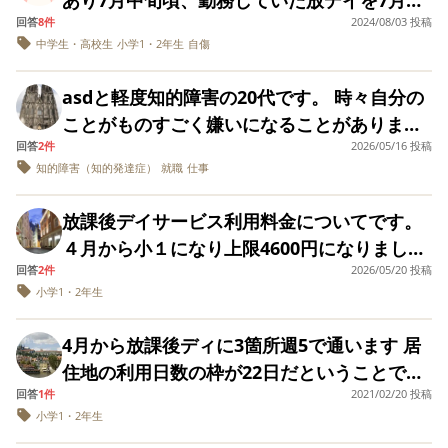
す。 学校の先生には、今の一年生のレベルに
ないか？ ・家ではなんでも知ってた！言って
だよ！」 「そこはちょっとおかしい施設だと
い、ということではあるのですが…） ただ、
お子さんに伝えて欲しいとも言われました。
あるので早く帰ってきてしまうと、ホントに
回答
8件
2024/08/03 投稿
で辞める事になりました。 子供たちにはある
付いて行くのは負担が大きいとは伝えていま
ないことにして！と教えてもらうことに抵抗
思う！」 そういったアドバイスをお願いしま
家での学習を見ているとやはり本格的に学習
一時的には状況は落ち着いていたそうなので
中学生・高校生
小学1・2年生
自傷
バタバタです💦 皆様のデイもこんなものです
程度伝えていたのですが。 1人私にベッタリ
すが、普通学級の為、宿題の量を減らす等の
があるのだが、学校での様子はどうか？ 時間
す。 【状況】 今年4月に小1になる発達障害
が始まってくると理解が難しい場面が増えて
すが、サッカー大会が近づくにつれまた状況
か…？
なお子さん(Aくんとします)が居てその子には
配慮はされていない状態です。 公文に関して
が許せば上記の感じのことを聞けたらと思っ
グレーゾーンの子供がいます。 ・通級を希望
くるのではないか？と感じることが多いで
asdと軽度知的障害の20代です。 時々自分の
が悪化してしまい、嫌なことをされて言いた
伝えずにほかの先生に慣れていこうという話
は、公文の先生に言って、国語が算数かのど
ていますが、ほかに確認すべきこと等ありま
しましたが、就学相談で通常級のみとの判断
す。 例：問題の文章の理解力、問題が変わっ
ことがものすごく嫌いになることがありま
くてもキレるから言えなかったそうです。 ま
になり、伝えずに先日、無事退職しました。
ちらか一冊を一日にすることにしました。 私
すでしょうか？
がおり、入れませんでした。 ・3歳からの療
ても前の問題の問いを答えようとするなど…
回答
2件
2026/05/16 投稿
す。 思っていることや嫌なことを上手く家族
た、昨日学校で珍しく宿題や筆記用具の忘れ
ですが、いきなり職場のLINEにて、「今来れ
も塾ではないのは重々承知しているのです
知的障害（知的発達症）
就職
仕事
育先で放課後デイサービスを希望しました
この課題は放課後等デイサービスとは共有し
に伝えられません。言おうとしても棒読みに
物をし、デイで気づいて先生に相談したとこ
ますか？Aくんがちょっと暴れてて。」との
が、放課後等デイサービスの先生は宿題の見
が、抽選で落ちました。 ・今後は、当該施設
ており、フォローはいただいている状態です
なったりします。自分は信用されてないから
ろ、児発管の先生から、自分が悪いんだから
事で、急いで職場に向かいました。 すると、
直しをして下さらないものなのでしょうか。
放課後デイサービス利用料金についてです。
で実費で月1の放課後デイサービスを受けます
が、ケース会議や訪問支援で学校の担任や通
言われて当然かとか、嫌なことは言ってもい
自分でなんとかしなさいと言われ、放置され
自傷行為をしながら他の子に危害を加えよう
私が見れたら一番なのですが、片親の為、遅
４月から小１になり上限4600円になりまし
(受給者証の対象外)。 ・頻度が少ないので、
級担当の先生と共有したほうがいいのか？そ
いのかとか考えすぎたりしてしまいます。 ど
たそうです。 さらに他害する子がキレて他の
とするAくんを必死に抑える先生、他の子を
くまで働かなくてはいけないこともあり、帰
回答
2件
2026/05/20 投稿
た。 今までは３箇所利用していても０円で明
受給者証で週1回通える放課後デイサービスを
の場合行うタイミングは夏休み前？二学期が
うしたら上手く伝えられるのか… 自分の学歴
子の首を絞める出来事も重なり、サッカー大
小学1・2年生
必死に守る先生と…すごく大変な状態でし
ってから見直し、長男に訂正させるとなった
細を貰うだけだったため、お金の流れがよく
探しました。 ・3歳からの療育先は、医師こ
始まってから？と悩んでいます。 実際のとこ
などにもコンプレックスがあります。 特別支
会も怖いから行かない、デイは一旦休むかや
た。 スタッフ曰く「〇〇(私)さんが辞めちゃ
らものすごく遅い時間、もしくは朝の慌ただ
わかりません。 上限管理してもらっている事
そいませんが、専門の知識のあるスタッフが
ろ、あまりにも授業についていけなくなりそ
援学校卒で本当は大学に行ってもっと勉強し
めたいと言ってきました。 私はそのデイに不
4月から放課後ディに3箇所週5で通います 居
ったってことを伝えてしまって…それで癇癪
しい時間になってしまい長男も嫌がるし、負
業所Aから今日４月分の請求書を渡されまし
50分間みっちりと子供の療育を行う施設です
うな見立てであれば支援級も視野に入れたい
たい気持ちがありました。 でも、学力も微妙
信感も強く、早く辞めさせたいです。 ただ暫
住地の利用日数の枠が22日だということでフ
起こしちゃって…」との事でした。 なるほ
担になります。 その事をお伝えしたのです
たが4600円未満(３回利用で約3300円)でし
(放課後デイサービスも個別)。 【見学した放
な…と思いそこ含めて学校と放課後デイとの
で行きたいと言えば、親を困らせてしまうと
く休みたいと昨夜連絡したところ、息子と二
回答
1件
2021/02/20 投稿
ルに利用するのですが 利用料の支払いってど
ど〜…と思いつつAくんの方へ向かいとりあえ
が、勉強よりも大事なものがある、土台？か
た。 内容をなんとなく見る限りAのみの利用
課後デイサービス】 ・ほとんど学童。学校終
連携を取りたいと言う思いもあります。 もし
小学1・2年生
考えて卒業後は就職して働いたのですが、去
人で話したいと言われ、泣きながら戻ってき
んな感じなのでしょうか？ 今日見学に行った
ず体を抑えながら頓服薬を飲まし抱きしめて
ら作らなければいけないみたいなことを言わ
料金のようですが、これは他の事業所BC(４
了後〜18:30まで預かって貰える。 ・子供の
実際に同じように通級在籍で利用された方が
年仕事を辞めて就労移行支援に通い始めまし