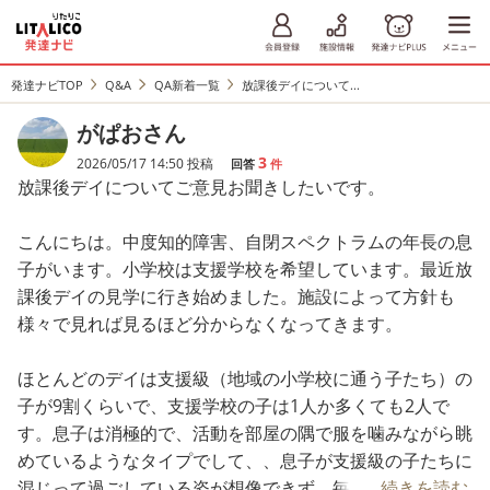
発達ナビTOP
Q&A
QA新着一覧
放課後デイについて...
がぱおさん
3
2026/05/17 14:50 投稿
回答
件
放課後デイについてご意見お聞きしたいです。
こんにちは。中度知的障害、自閉スペクトラムの年長の息
子がいます。小学校は支援学校を希望しています。最近放
課後デイの見学に行き始めました。施設によって方針も
様々で見れば見るほど分からなくなってきます。
ほとんどのデイは支援級（地域の小学校に通う子たち）の
子が9割くらいで、支援学校の子は1人か多くても2人で
す。息子は消極的で、活動を部屋の隅で服を噛みながら眺
めているようなタイプでして、、息子が支援級の子たちに
混じって過ごしている姿が想像できず、毎日安定して通う
...続きを読む