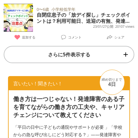
思います。 ちなみに、絵を描いたりすること
0〜6歳
小学校低学年
以外は割とすんなりやる様で特に困らせてい
自閉症息子の「放デイ探し」チェックポイ
ントは？利用可能日、送迎の有無、発達支
る様子はないようです。(初めての所に行く時
援内容…納得の選択のためにできること
23/01/27公開
20107 views
などは不安が強くなり、拒否反応が増えてし
追加する
コメント
シェア
まいますが…) 私は息子にどう伝えるべきなの
でしょうか。 苦手を苦手じゃなくできるよう
さらに5件表示する
に導いてあげるべきだとは思いますが、絵に
関してはかなりトラウマレベルで拒否してい
るので下手すると逆効果になりそうで怖いで
締め切りまで
す。 そもそも、無理をしてまで絵を描かせな
言いたい！聞きたい！
4日
いとだめなのかな…などと思い悩んでしまい
ます。 何かいいアドバイスがあればお願いい
働き方は一つじゃない！発達障害のある子
を育てながらの働き方の工夫や、キャリア
たします。
チェンジについて教えてください
「平日の日中に子どもの通院やサポートが必要 」「学校
からの急な呼び出しにどう対応する？」——発達障害や