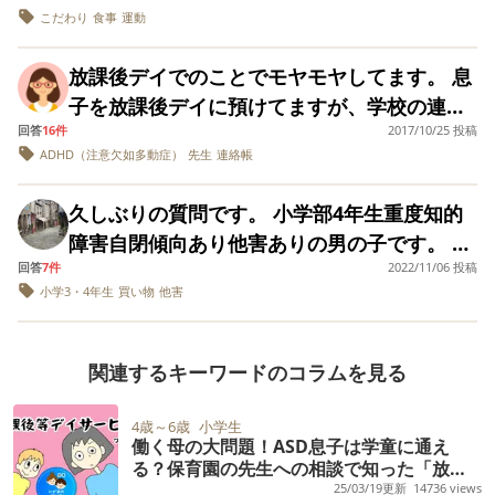
なし。寄り添う印象が薄かった。 ・子供の自
デイには「うちの子たちにも問題があるの
こだわり
食事
運動
す。 長々とすみません、よろしくお願いしま
歳、小学一年生です。 知的障害を伴わない自
主性に任せる感じで、見学時も歓迎されてい
か、あればこちらから何か声かけすべきか」
す。
閉症スペクトラム障害があり、こだわりの強
る空気がなかった。 ・人数の少ない学童とい
と相談しましたが、「一方的なこともあるし
放課後デイでのことでモヤモヤしてます。 息
さ、あらゆる事に置いてかなり不安が強く出
う空気。指導員自身が楽しそうではないし、
双方悪いこともありますので見守ってほし
子を放課後デイに預けてますが、学校の連絡
る傾向があります。 運動、勉強、食事、色ん
素人の親でさえ療育に知識がない印象を受け
い」と言われました。 そして今日、先生に
回答
16件
2017/10/25 投稿
帳を勝手に見ているようで、ちょっと不信感
なことに苦手が多すぎて毎日が躓きの連続で
る。 私は、例え専門知識がなくとも、子供1
ADHD（注意欠如多動症）
先生
連絡帳
「他害する理由を書いた紙が連絡帳に入って
を抱いてます。 見られて困ることは書いてま
す。HSP気質もあり、少しでも嫌なことがあ
人1人を理解し寄り添う心があるスタッフの方
いますので見てください」と言われたので確
せんが、その日あったことなどや連絡事項を
ると、なかなか眠れなくなったり、ずっとそ
久しぶりの質問です。 小学部4年生重度知的
がありがたいと思っていました。 今入らない
認すると、他害児が子どもたちに宛てた手紙
私より先に読んでいる状態なので、なんだか
の事を口にして落ち込むようなタイプです。
障害自閉傾向あり他害ありの男の子です。 以
と今後なかなか入れない、入ったら子供を褒
が入っていました。 息子宛てのものには「近
イヤな気持ちになっています。 放課後デイへ
また、何かを咎めなければならない時、優し
回答
7件
2022/11/06 投稿
前の質問でアドバイス返信ありがとうござい
めまくりますよ！と言われたのも引っかかり
づくだけで怖がるな。ｺﾛすぞ。シね。」 娘宛
との連絡帳は別にあるので、そっちだけを見
小学3・4年生
買い物
他害
い口調で諭しても自分が否定されたと思いす
ました。 今は新しいデイだけを利用するよう
ます。 子供を褒めて自己肯定感を高めて貰い
てのものには「弟を守るために殴るな。ｺﾛす
て欲しいなぁというのが本音です。 皆さんだ
ぐに涙するような繊細な性格です。 そんな息
になりました。 色々工夫していただき対応し
たいとは思いますが、 考えなしに褒めちぎる
ぞ。シね。ゴミカス」 と書かれていました。
ったらどうしますか？デイの先生に自分の気
子の苦手のひとつに、図画工作があります。
ていただいていて今のとこは通えてます。 学
のは違うと思います。 こういった端々が気に
只々、恐怖でしかありませんでした。 子ども
関連するキーワードのコラムを見る
持ち伝えたほうがいいでしょうか？
絵を描いたり、折り紙をおったり、とにかく
校も気分次第で機嫌良かったり悪かったりし
なり、通わせるか迷っています。 他の施設は
たちは、仲がいい子もいるので放デイを辞め
図工作業のようなものが苦手で嫌います。 理
ながら毎日通えてます。 今回の質問は。。 自
現状空きがなく、ここに通わせるか、放課後
たくないそうです(そもそも田舎なので放デイ
4歳～6歳
小学生
由は本人曰く、上手く出来ないから、他の人
働く母の大問題！ASD息子は学童に通え
転車の後ろに乗るのが好きで歩いて散歩嫌が
デイサービスは諦めるかという状況です。
自体が少なく、空きがありません)。 夫は激
る？保育園の先生への相談で知った「放課
と比べられたくないから、だそうです。 学校
ります。 今は全て自転車になってます。 もう
怒していて、月曜日役所に相談すると言って
後等デイサービス」という選択肢。6年間通
25/03/19更新
14736 views