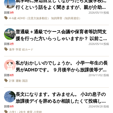
就学時に身辺自立してなかったら支援学校に
ってしまいました。 その結果、指導が入り
よいのではないかと
押しつけないようにしています。 高校で、
行くという話をよく聞きますが、親が介助す
も思います。 一方
ました。 もう学校いきたくないと言い出して
これ以上普通教科を頑張らせ続けることに私
回答
3件
で、放課後等デイサ
2026/05/19 投稿
ることを条件などにすれば、支援級に通わせ
います。 障害があっても、悪いことは悪い
ービスにおいて、支
4~6歳
ADHD（注意欠如多動症）
知的障害（知的発達症）
の方が疲弊を感じつつあり、進路に悩んでい
ることは可能なのでしょうか？ また似たよう
援学校の児童よりも
と伝えなければいけない
ます。 現在大阪在住ですが、鉄道好きの本人
できることが多い子
なケースでお子さんを支援級に通わせてる方
普通級＋通級でケース会議や保育者等訪問支
どもたちの中で過ご
は、将来大阪鉄道専門学校に行くことが希望
がいましたらお話をお聞きしたいです。 支援
すことが、良い刺激
援を行った方いらっしゃいますか？ 以前こち
のようで、それまでに高校に通う必要がある
になるのではないか
学校に通わせるべきというご意見は今回はご
回答
2件
2026/05/14 投稿
らで息子の就学先の相談に乗ってもらったも
という考えもありま
ものの、何か好きな鉄道に絡んだ高校等ない
遠慮くださると幸いです。
す。 もちろん、2年
進学
学習
絵カード
のです。その節はお答えくださった皆様、あ
かと探しましたが、残念ながら大阪にはあり
後に支援学級に進め
りがとうございました。 その後、就学先相談
るほど成長してくれ
ませんでした。 この先どのように道を開いて
私がおかしいのでしょうか。 小学一年生の長
たら嬉しいのです
にて普通級を勧められ、私が不安を伝えたと
いけば良いか、行き詰まっています。 似たよ
が、現時点では支援
男がADHDです。 ９月後半から放課後等デイ
ころ通級に在籍させてもらうことになり、今
学校への進学が現実
うな境遇、経験をお持ちの方、或いはそうで
回答
8件
2016/11/02 投稿
サービスに通っています。 昨日、放課後等デ
的ではないかと考え
年度から普通級+通級週１で頑張って学校に通
なくてもアドバイスを求められそうな方がい
計算
運動
国語
ています。 そのた
イサービスの先生方との面談がありました。
っています。 就学先の決定には皆様のご回答
め、放課後等デイサ
らっしゃれば、是非ご意見ください。よろし
約一時間位話されたのですが、主には宿題の
ービスの選択につい
が本当に役に立ち、親子共に納得して進学で
長文になります。すみません。 小2の息子の
くお願いします。
て、ご意見をいただ
量が多すぎるとのご指摘でした。 いつも持た
きたと感じています。 本題ですが、ケース会
けますと幸いです。
放課後デイを辞めるか相談したくて投稿しま
せているのは、学校の宿題・公文です。 学校
議、及び保育所等訪問支援は普通級+通級でも
回答
8件
2024/09/28 投稿
した。 年長の終わりから通っていた今のデ
の宿題は、音読・計算カードが毎日、もじの
小学1・2年生
療育
小学校