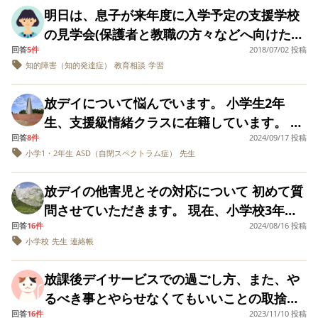
て休むのか辞めるか悩んでいます。 本人の気
所で 月毎に送迎時に集金でと聞いたのですが
あげました。 Aくんは、多分目の前が見えて
れました。 それはそれで分かるのですが、せ
月は２箇所合わせて６回利用)とはやり取りさ
明日は、息子が来年度に入学予定の支援学校
人数が20人(見学時は4人)に対し大人5人(でも
いらっしゃったら体験談をお聞きしたいなと
た。 将来的には絵の仕事に就き、 いつかはお
持ちも大事にしたいし、でも改善の余地は無
利用料プラスおやつ代だそうですが それぞれ
ない状況なので私と気づかなかったのか、噛
っかくした宿題をチェックしていただくのも
れていないということでしょうか？ それとも
の見学会(保護者と教職の方々などへ向けたも
見学時は3人) ・療育に関する専門知識のある
思います。
金を貯めて、通信制高校に通って大学に行き
い…どうしてあげたら、なんて声をかけたら
の施設に別々に払って多く払った分後で市か
み付いてきたり、蹴られたりして、30分後に
無理なのでしょうか。 クラスのみんなに付い
他の事業所BC分は後日で残りの1300円を請求
回答
5件
2018/07/02 投稿
の)へ行ってきます。 教育相談も申し込みま
スタッフは1人もいない(教員免許2名のみ) ・
たいと考えているのですが 夢を追いかけるの
いいのか… また、スポーツ療育を採り入れて
ら振り込まれるとか どんな感じになるのでし
やっと落ち着いてきたのか、泣きわめくばか
て行くのは難しくても、放課後等デイサービ
知的障害（知的発達症）
教育相談
学習
されるのでしょうか？ おやつ台などはそれぞ
したが、いざとなるとどんなことを聞いたら
スタッフは、指導員というよりパートのおば
はばかばかしいでしょうか… あまりまとまっ
いるところが少なく、空きもすぐ埋まる激戦
ょうか？
りでした。 私も体がボロボロ状態こっちも泣
スでは勉強の面でのフォローは全くないもの
れの事業所でお支払いというのは聞いていま
いいかなぁと悩んでしまいました💦 もし実際
ちゃん ・自由時間は子供達は宿題かswitchを
ておらずすみません。
区のため、もう次に向けて動いてもいいので
放デイについて悩んでいます。 小学生2年
きそうでした(汗)でも、Aくんが受け止められ
なのでしょうか。 土日も勉強だけでなくいろ
すが、4600円を一体どこへ支払うのかわかり
にお子さんを支援学校に通わせている方、見
している ・自由時間の後、一応カリキュラム
しょうか？ 経験談含め、なにかアドバイス頂
生、支援級情緒クラスに在籍しています。 放
なかったのは 凄くわかるし落ち着いてから、
いろな体験をさせてあげることが大事みたい
ません。 上限管理事務所に質問しようとは思
学会に行ったことのある方などでこんなこと
があり、介護用の脳トレを行わせていた ・軽
けたら嬉しいです。 親子で決めた事として
回答
8件
2024/09/17 投稿
課後デイサービスを探していて先日見学に行
クールダウン室へ連れていき、Aくんに辞め
なことを強く言われて、そんなに勉強させて
っていますが送迎時に特に何も言わずに渡さ
聞くといいよ～、見てくるといいよ～などア
度知的障害のある中高生と、通級に通う小学
は、 デイは当面休むこと、 休み明け行政の福
小学1・2年生
ASD（自閉スペクトラム症）
先生
きました。 お話しを聞いてみるとカリキュラ
ちゃったことを伝えました。でも、自分の体
いるつもりもないし、勉強に関して長男自身
れ、４月から利用し始めた場所でもともと質
ドバイスいただけたら嬉しいです！ ちなみに
生(全学年)が、同じ部屋で同じカリキュラム
祉サービス苦情窓口に申し立てすることで
ムや先生方の雰囲気はとても良く息子もとて
をいじめるばかり、とりあえずその日はご両
嫌がってもいないのにまるでこちらのことを
問への回答がトンチンカンなことが多く
主人と2人で行きます。 夏休みに入ってから
を一緒に受ける ・「学童と療育の間」「学校
放デイの他害児とその対応について 初めて質
す。
も楽しんでいました。 ひとつ気になったのが
親がむかえにきたので終わったのですが。 ス
分かっているかのように言われたことにとて
て、、 数箇所放デイを利用している方はどの
は、今度は息子も連れた体験学習会があり、
と家以外の第三の居場所」と紹介された。 ・
問させていただきます。 現在、小学校3年生
そこには支援学校のお子さん達しかいなかっ
タッフと今後どうしていこう…となりまし
もショックでした。 どこの放課後等デイサー
ようにお金のやり取りをしているのか教えて
これも親子3人で参加予定です。🌸
事実、学童に馴染めない子が来ることも多い
回答
16件
2024/08/16 投稿
の娘(ADHD+ASD)と1年生の息子(軽度知的障
たことです。 みなさんは放課後デイを探すま
た。 もう辞めた分際なので何度も呼び出され
ビスも同じような感じでしたら、発達障害で
いただきたいです。 よろしくお願いします。
小学校
先生
連絡帳
とのこと 特に気になったのは、①スタッフの
害+ASD)がおり、同じ放デイに通っていま
たは利用する際は支援学校、支援級の子たち
るのは苦ですし…でもAくんも心配だしで、す
も見ていただけるような塾や家庭教師にお願
空気感、②多様な年代の子供に対するサポー
す。 楽しく通っていたのですが、最近他害し
の割合や特性の違い等も決める際の基準にし
ごく複雑な感情になっています。 皆さんなら
いした方がいいのかなと思っています。
放課後デイサービスでの過ごし方、また、や
トです。 ・子供の目の高さまで顔を下げたり
てくる男の子がいて、その子がいるから行き
ていますか？ また実際通ってみて良かった点
どうしますか？？
るべき事とやらせなくてもいいことの取捨選
はなく、我が子へ語りかけるスタッフもほぼ
たくないと言う日もあります。 1週間前、放
悪かった点などあれば教えていただきたいで
回答
16件
2023/11/10 投稿
択について相談があります。 息子は現在7