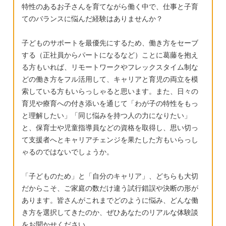
特性のあるお子さんを育てながら働く中で、仕事と子育
てのバランスに悩んだ経験はありませんか？
子どものサポートを最優先にするため、働き方をセーブ
する（正社員からパートになるなど）ことに葛藤を抱え
る方もいれば、リモートワークやフレックスタイム制な
どの働き方をフル活用して、キャリアと育児の両立を模
索している方もいらっしゃると思います。また、日々の
育児や療育への付き添いを通じて「わが子の特性をもっ
と理解したい」「同じ悩みを持つ人の力になりたい」
と、保育士や児童指導員などの資格を取得し、思い切っ
て支援者へとキャリアチェンジを果たした方もいらっし
ゃるのではないでしょうか。
「子どものため」と「自分のキャリア」、どちらも大切
だからこそ、ご家庭の数だけ違う試行錯誤や決断の形が
あります。皆さんがこれまでどのように悩み、どんな働
き方を選択してきたのか、ぜひあなたのリアルな体験談
をお聞かせください。