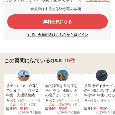
ことができるのか心配しています。
会員登録するとQ&Aが読み放題！
支援級の子が多くいるデイの先生も『支援学校の子もいら
無料会員になる
っしゃいますよ^_^』という感じで、あまり気にしてなさ
そう（内心は嫌かもですが）な感じでした。
すでに会員の方はこちらからログイン
中には息子に近い感じの、支援学校の子が多くいるデイも
あり、その方が息子にとっていいのかなとも思います。
この質問に似ているQ&A
10件
とりとめのない文章で申し訳ありません。みなさんのお子
さんが通う放課後に決めた理由などお聞きしたいです。よ
ろしくお願いします。
放デイについて悩ん
知的障害と自閉症を
放課後デイサービ
でいます。 小学生2
併せ持つ、4歳4か月
の利用について。
年生、支援級情緒ク
の息子がいます。 2
年小学1年生にな
ラスに在籍していま
歳7か月時点での発達
発達障害の娘がい
ASD（自閉スペクトラ
ASD（自閉スペクトラ
4~6歳 幼稚園 先生
す。 放課後デイサー
指数（DQ）は48で、
す。現在は週2日
ム症） 小学1・2年生
ム症） 知的障害（知
先生
的発達症） 4~6歳 療
ビスを探していて先
回答
8件
1件
現在は療育センター
回答
2件
0件
発に通っています
回答
11件
3件
育 発達指数 DQ 療育
2024/09/17 投稿
2026/03/30 投稿
2023/07/31
日見学に行きまし
に週3回、幼稚園と個
幼稚園は、個別支