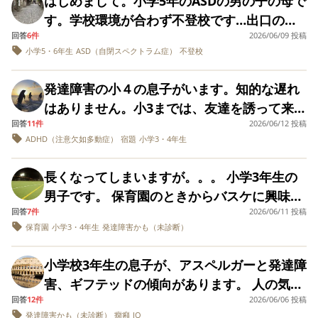
はじめまして。小学5年のASDの男の子の母で
感じています。そんなに未来は決定付けられ
良い方向にむけてあ
来なくなるがまだ目
に6本溜まったことも（全部の歯ブラシに記名
す。学校環境が合わず不登校です…出口の見
げたいです。
立っています。 いま
るものなのでしょうか。 今、確かに発語はゼ
しました） ・食べたものや食器、大量のペッ
回答
6件
はストラテラ増量
2026/06/09 投稿
えない毎日に悩みがつきません。 IQは100以
ロで意思の疎通が難しいです。文字や数字は
中、リスパダール1ミ
小学5・6年生
ASD（自閉スペクトラム症）
不登校
トボトルや缶（炭酸飲料やエナジードリン
上あるため、自治体によっては支援学級に入
リを夜内服してま
ある程度読めていたり、自分の意思は示しま
ク）を部屋に蓄積しカビや虫が発生させ、た
す。癇癪から何かあ
れないです。中学以降の進路に悩んでいま
すが、コミュニケーションは難しいです。 や
発達障害の小４の息子がいます。知的な遅れ
ると泣くに変わっ
まった食器を家族に洗わせる（洗うようにい
す。(中学で支援学級を選ぶと内申点がつかな
て、物や弟にも当た
っと4月に入れた療育園。これから遅くとも成
はありません。小3までは、友達を誘って来た
っても黙って出ていく。食器を部屋に戻すと
るけど前よりはマシ
い地域に住んでいます。) 引っ越しできそう
長していってくれることを期待していまし
回答
11件
2026/06/12 投稿
りお友達の家に遊びに行っていました。小４
になりました。 ほん
またそのまま放置） ・家族のものを黙って使
な自治体の教育委員会に問い合わせてもなか
とはインチュニブが1
ADHD（注意欠如多動症）
宿題
小学3・4年生
た。 障害を受け入れることは覚悟したいと思
になった今、クラスに仲のいい子はいるよう
い、なくしたり壊したりする ・人の心や痛み
番良かったようです
なか見つかりません。 神奈川、千葉で中学で
っていましたが、そんなに将来が無いものな
ですが、学校から帰ってから遊ぼうとはしま
が眠気が強く中止に
が想像できないのでは、と感じることがある
支援学級を選んでも内申点がつく自治体はあ
長くなってしまいますが。。。 小学3年生の
なってしまいまし
んでしょうか。 本人はそれでも幸せになれ
せん。宿題が終わればずっとゲームをしてい
（親が作った弁当を部屋のゴミ箱に捨てる、
た。 体重が増えたら
りますか。やはり通信制とかを選ぶしかない
男子です。 保育園のときからバスケに興味を
る、と言われましたが、親としてはもう未来
ます。発達障害なのでコミニケーション能力
もう一度チャレンジ
平気で嘘をつく（しゃれにならないものも）
のでしょうか…同じような経験された方、い
回答
7件
2026/06/11 投稿
持ち バスケがしたいとのとこで 1年生から地
したいなとは思うの
は真っ暗な気持ちです。結果的にそうなって
は低いです。親として友達と遊ばないのは、
・ものの管理ができない（PCやスマホなど大
保育園
小学3・4年生
発達障害かも（未診断）
ですが… 先日支援
らっしゃいましたら、お話聞かせていただけ
元のバスケ部に所属 していました。 はじめの
しまうのと、もうそうですから、こういう子
余計コミニケーション能力がそだたないので
員、学校の先生校
切なものを壊す、壊しやすいのにカバーをつ
ると嬉しいです。
うちは一生懸命やって いましたが身だしなみ
長、デイの先生夫婦
はこうなるのですから、と言われるのはかな
は？と余計心配になりますが、親の私が本人
小学校3年生の息子が、アスペルガーと発達障
けない、PASMOを何度も紛失する） ・カッ
で会議を行いまし
や生活態度が 厳しい部活でよく注意をしてい
り違います。 決まっているんですから、何を
にその気がないに遊ぶように言うのもどうな
た。先生からは無理
害、ギフテッドの傾向があります。 人の気持
となりやすく、ちょっと注意されると激高し
ました。 3年生になり、コーチが変わり指導
に普通級に今は行か
頑張れは…という気持ちです。でも頑張らな
んだろう？とモヤモヤします。皆さんの意見
回答
12件
2026/06/06 投稿
ちを察するのが苦手なようで、そこを伸ばす
たり冷笑したり人をばかにする ・ドーパミン
せずゆっくり自分の
方針が 合わず(ゲーム練習がなくなり単調な
ければもっと取り返しつかなくなるのですよ
発達障害かも（未診断）
癇癪
IQ
ペースでできる支援