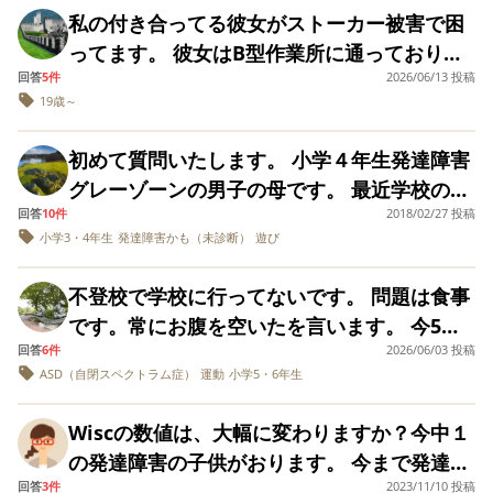
か…とやっと思い至りました。 友達関係に怯
なり生き辛いスコアだと言われました。 もと
ャーを行います。クラスの遊び仲間に、その
ような感覚になります。でも、それを整理し
いただけたら嬉しいです。
私の付き合ってる彼女がストーカー被害で困
体が思い通りにならないのがきついみたいで
がすごく、「がっこう」と聞くだけで理性が
えてるようにも見えるのが不憫で…昼休み遊
もと、幼児期からややこしい性格で姉と揉め
子たちの名前をもじった嫌な呼びかけをしま
たり、どれから手をつけるか決めたりするの
ってます。 彼女はB型作業所に通っておりそ
す。今はまだ調整中なのですが、突然なく感
保てないくらいキーキー暴れ、一旦夏までお
ぶ相手がいないと聞くのも辛く…どうにか対
事も多く厄介でしたが、幼稚園では人が変わ
す。例えばケンタくんにケン◯ッキーと呼び
が難しくて、頭だけがどんどん忙しくなりま
回答
5件
2026/06/13 投稿
この利用者の男の子でずっと付きまとったり
情コントロールが出来なくなるがまだ目立っ
休みする旨を伝えて、 不登校になりました。
人関係の能力を伸ばしてあげれたらと思いま
ったように優等生でクラスを引っ張っており
続ける感じです。何度言い聞かせて注意して
19歳～
す。 体も感情もそのスピードについていけ
迷惑行為する人がいます。実際彼女は6年通っ
ています。 いまはストラテラ増量中、リスパ
学校に行かない時はデイに行ってはいたので
す。 どんな対応が出来るか教えてください。
全く問題はないと褒められる事しかなかった
も響きません。イベントなどの集まりでも、
ず、「ああ！どうしよう？」という焦りばか
ており通い出してから半年後からずっと続い
ダール1ミリを夜内服してます。癇癪から何か
すが12時からだったり、夕方賑やかになる前
また、全て私の私見でしかないので、こんな
ので、外では問題なく過ごせるのならと安心
初めて質問いたします。 小学４年生発達障害
まるで飢えた子の様にお菓子など周りの目を
りが大きくなって、結局何も始められずに疲
ており去年の夏精神を崩し3ヶ月入院となり退
あると泣くに変わって、物や弟にも当たるけ
の時間にはお迎えに行く。 個別運動療育の１
原因があるんじゃないか等も意見をいただけ
していましたが、小１後半～小２に入った辺
グレーゾーンの男子の母です。 最近学校のお
気にせずかっさらい、口の周りがベタベタに
れ切ってしまうこともあります。 一方で、興
院後からしばらくしてから初めて自分は話し
ど前よりはマシになりました。 ほんとはイン
時間のみだったり、毎日は行けません。 あと
たら嬉しいです。 よろしくお願いします。
りから落ち着いて授業を受けられない等の問
回答
10件
2018/02/27 投稿
友達から仲間はずれにされているようです。
なっても無頓着で欲求のまま楽しいこと、美
味を持ったことには何時間も没頭してしま
聞き色々動かした結果加害者はしばらく隔離
チュニブが1番良かったようですが眠気が強く
は訪問看護を週３日利用させてもらっていま
小学3・4年生
発達障害かも（未診断）
遊び
題行動が増え、担任の薦めでスクールカウン
放課後遊ぼうと誘っても、家を知らないから
味しい物へ向かっていきます。親がいれば注
い、時間や周りが見えなくなることもありま
になりましたが今年4月隔離解除になりまし
中止になってしまいました。 体重が増えたら
す。 日中一時支援も申請し利用を試みました
セリングを受けましたが特に問題はないと言
とか、何らかの理由で断られるそうです。 前
意しますが、注意しても聞き入れず、振り解
す。 また、思考と連動して感情も目まぐるし
た。 そこからうるさいのとか変わらないての
もう一度チャレンジしたいなとは思うのです
不登校で学校に行ってないです。 問題は食事
が、不安が強い子なので、新しい場所に入る
われました。 ３年になる頃には同級生との揉
は暇すぎたから遊んでやっただけと言われた
いて逃げていきます。力も強いので幼児の様
く動いていくので、こちらもコントロールが
は聞いており、この前のゴールデンウィーク
が… 先日支援員、学校の先生校長、デイの先
です。常にお腹を空いたを言います。 今5年
ことがなかなかできず、できたとしても2回目
め事も日常になり、授業にもさらに集中でき
りもするようです。 本人は遊びたくて、毎日
に抱き抱えて退場することで解らせるという
難しく、焦りや不安が大きくなった時は癇癪
彼女のとこ泊まりで行った時にたまたま彼女
生夫婦で会議を行いました。先生からは無理
回答
6件
2026/06/03 投稿
生です。学校に行けてる間も薬の副作用でお
からは行かないとなり、母子分離にかなり抵
ずまともに受けられず違うことをしていたり
チャレンジしては、振られて、かなり落ち込
ことも出来ず、少しの注意も結局大暴れして
を起こしてしまうこともあります。 過集中が
ASD（自閉スペクトラム症）
運動
小学5・6年生
担当してる支援員さんと話す機会がありその
に普通級に今は行かせずゆっくり自分のペー
腹を空いたを言ってた。 学校に行かなくなり
抗があります。 支援級でも交流級にはとても
抜けだしたりも日常に。 ４年に上がり、休み
んでいます。おそらく、自分の興味のある話
周りの目もある為、後で注意するだけになり
響き、1つの小さな不安の種が頭の中を雪崩の
時全て話しつけたところ担当者会議てことに
スでできる支援学級のほうがいいのかもとの
運動もしない、腹を空かせるようになり太り
じゃないが交われないので、支援級だけで過
時間は特定の子と揉め事。イライラを引きず
に夢中になったり、勝手な行動などもあるた
ます。ピアノを習っている為、ある集まり
Wiscの数値は、大幅に変わりますか？今中１
ように占拠してしまうことがあります。 私の
なったとかかこの前それがありましたがそこ
事でした。 ただ支援学級は男の子がかなり激
ました。 家族が買って食べようとししてて冷
ごすのでも大丈夫とはお伝えしてるのです
り授業を受けられない。 本を読んだり
め、嫌がられているのではないかと思いま
で、弾ける曲を弾いてみたら、と言っても拒
の発達障害の子供がおります。 今まで発達検
場合は、既婚者なのですが、夫が私を理解し
からも変わらずです。むしろ悪化して付きま
しい、悪口口も悪く行動も激しくてそれはそ
蔵庫に冷やしたりお菓子を置いてるが分別、
が、 知的クラス(7人)でもザワザワしてるので
タブレットを触るなど違うことをしていると
す。 母にお友達を誘ってほしいと思っている
否していたのに、他の子が素直に引き出した
回答
3件
2023/11/10 投稿
査は、年長と小3でWiscを受けました。言語
てくれていないと感じた時、向こうの何気な