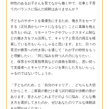
ことをしでかします。 ・買ったばかりの水筒
特性のあるお子さんを育てながら働く中で、仕事と子育
の蓋を投げて壊す ・買い替えた水筒の蓋も、
てのバランスに悩んだ経験はありませんか？
その日のうちに投げて壊す ・網戸に寄りかか
子どものサポートを最優先にするため、働き方をセーブ
るなと伝えた側から寄りかかって破った。修
する（正社員からパートになるなど）ことに葛藤を抱え
理費1万円 ・毎日必ず筆箱からものが無くな
る方もいれば、リモートワークやフレックスタイム制な
る ・どんぐりを尋常じゃない数（お煎餅の缶
どの働き方をフル活用して、キャリアと育児の両立を模
から溢れるほど）拾って虫がわく ・物を投げ
索している方もいらっしゃると思います。また、日々の
るなと何度も言っているのに、1秒後には忘れ
育児や療育への付き添いを通じて「わが子の特性をもっ
て投げる、そして必ず壊す ・不要な鉛筆削り
と理解したい」「同じ悩みを持つ人の力になりたい」
を行い、新品5本が5センチぐらいの長さにな
と、保育士や児童指導員などの資格を取得し、思い切っ
て支援者へとキャリアチェンジを果たした方もいらっし
って入っていた ・未開封の折り紙5冊を勝手
ゃるのではないでしょうか。
に持ち出し学童ですべて友達に配った ・Wi-
Fiの電波が悪くプライムビデオが見れないと
「子どものため」と「自分のキャリア」、どちらも大切
大泣きして癇癪を起こす（週に1度） ・味が
だからこそ、ご家庭の数だけ違う試行錯誤や決断の形が
苦手とかほうれん草の茎が嫌とか食事の文句
あります。皆さんがこれまでどのように悩み、どんな働
を何かしら言う（ほぼ毎回） ・舌下治療のく
き方を選択してきたのか、ぜひあなたのリアルな体験談
すりを自分から飲んだことがない（毎日。も
をお聞かせください。