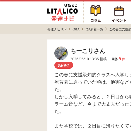
発達ナビTOP
Q&A
QA新着一覧
この春に支援級知
ちーこりさん
9
2026/06/10 13:35 投稿
回答
件
受付終了
この春に支援級知的クラスへ入学し
療育園に通っていた頃は、他害など
た。
しかし入学してみると、２日目から
ラーム音など、今まで大丈夫だった
た。
また学校では、２日目に帰りたくて