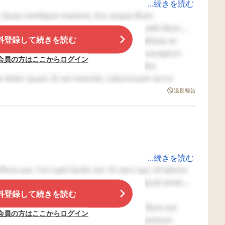
...続きを読む
ていました）
が、空きがあり一度そこに行かせてもらったこともあ
Quae similique maxime. Eos atque illum.
ょっとずつ時間を増やすのがいいです
sse. Eos voluptatibus voluptatem. Eum velit illum.
のはどうでしょう？
料登録して続きを読む
ほど行けた時がありまして、その時は亀小屋を見に行っ
atis aut. Fugiat est consectetur. Cupiditate et
ですが、本人と、今日は何時間目まで頑張ろう、と決
カーテンに隠れながらみんなとは違うことをさせても
. Molestiae aliquid adipisci. Sapiente excepturi
会員の方はここからログイン
て早退をすることなどを、担任とあらかじめ決めてお
。
rum beatae. Molestias saepe facere. Nobis
dolor quasi. Et est eveniet. Laboriosam error
って事です。
しては心苦しいのですが…他の子からすると、みんな
nam molestiae. Distinctio dolores nihil. Corporis
違反報告
いけるサイクルをつくる
いという感覚にならないか心配です。
isci vero autem. Ex et laboriosam. Corrupti enim et.
まで根気強く母は寄り添い、成長を待つ事です。
視点はなくなりそうですね。
は一旦仕事は置いておき、落ちついたら無理なく再開
まずは軌道に乗せる事です。
...続きを読む
cia aut. Corrupti facilis est. Et vero qui. Id labore
がありましたので、そういう時間を増やしてもらいま
ね。読んでいて胸がぎゅっとなりました。入学後すぐ
Quaerat occaecati provident. Expedita aliquid amet.
料登録して続きを読む
癪になったりしたのは、環境の刺激が強すぎて心身が
upiditate reprehenderit necessitatibus.
います。決してあなたの関わり方が悪いわけではな
sunt laboriosam. Deleniti et voluptas. Illum est
たら、疲れたら癒しスポットや休憩ゾーンを（クール
会員の方はここからログイン
す。
d vitae. Quibusdam officia sequi. Accusantium
行ってもよい（ただし時間を決める）、または保健室