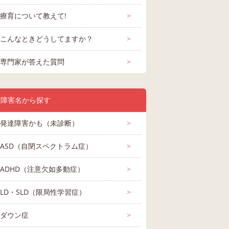
療育について教えて!
>
こんなときどうしてますか？
>
専門家が答えた質問
>
障害名から探す
発達障害かも（未診断）
>
ASD（自閉スペクトラム症）
>
ADHD（注意欠如多動症）
>
LD・SLD（限局性学習症）
>
ダウン症
>
がいま
はじめまして。 四月
ASD診断済小2女子で
初めまして。