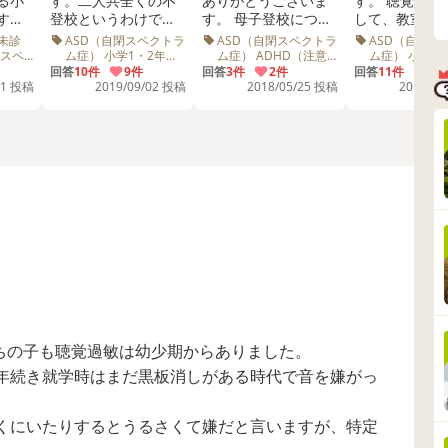
る小
す。二人共全くの不
ありがとうございま
す。 聴覚過敏
ごとが出ているので数年かけて転校できるか動いてみ
す。
登校というわけでは
す。 母子登校につい
して、教室に
せん
ありませんが、ほと
て、皆様の経験談と
くなりました。
未診
ASD（自閉スペクトラ
ASD（自閉スペクトラ
ASD（自閉ス
医よ
んど行っていませ
ても役に立っていま
在、遅れて登校
閉スペ
ム症） 小学1・2年生
ム症） ADHD（注意
ム症） 小学1
学1・
視覚優位 IQ WISC 教
欠如多動症） 小学5・
小学3・4年生
ラム
ん。 特に下の子とは
回答
10件
9件
す。現在は、短い時
回答
3件
2件
間程度したら
回答
11件
3件
らっしゃったらお話をきかせていただきたいです。
 不登校
育相談 病院 診断 スク
6年生 聴覚過敏 先生
6年生 中学生
31 投稿
2019/09/02 投稿
2018/05/25 投稿
2018/11
言わ
離れられず、また私
間ですが、教室に入
もしくは放課
ールカウンセラー 不
に対しての執着も激
って勉強できていま
をしています。 聴
登校 先生 癇癪
いて
しいので、離れられ
す。 聴覚過敏が最近
過敏が悪化し
てく
るのは週二回やって
でており、どうして
や、困りごと
って
いる夜のパートの時
も入れない時があり
さんあるので
だけです。休みの日
ます。今はまず教室
とのこまかな
のム
にはパパが二人を連
に慣れるようにとい
は、今後行う
不良
れ出してくれること
う段階ですが、聴覚
す。 今のとこ
校で
もありますが、下の
過敏が出た時の対応
校以外は今ま
して
子はパパと相性が悪
をどうすれば良いか
外出が出来て
、帰
く、不穏になって帰
が新たな課題になり
す。 聴覚過敏がある
く暴
ってきたり、パパが
ました。今は、廊下
場合、 小学校
た。
怒って帰ってきた
にいてもﾀﾞﾒな時は私
校の在籍級は
ノイ
り。今おうちの中の
が学校にいるので一
れましたか？ 
術を
雰囲気はかなり悪い
旦ﾘｾｯﾄとして、学校
私立？フリー
ちの子も聴覚過敏は幼少期からありました。
ら、
です。 下の子は先日
の外に出るようにし
ルですか？ ま
年続き就学時はまだ黒板消しがある時代で音を嫌がっ
方が
のWISCの結果、グレ
ています。担任の先
んな配慮をお
まし
ーという診断でし
生も、外に出てきち
ていますか？ 今後の
らは不
た。IQ116、それ以
んと戻ってくればい
見通しを知り
くにいたりするとうるさくて嫌だと言いますが、特定
ま
外も全て100は越えて
いです。と了承を得
みなさんの体