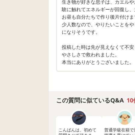
生き物が好きな息子は、カエルや
夫とはお伝えしてるのですが、
験に触れてエネルギーが回復し、
知的クラス(7人)でもザワザワして
お昼も自分たちで作り後片付けま
とが困難。
少人数なので、やりたいことをや
になりそうです。
しかし支援学校だと、手帳は軽度で
カタカナは書けないけど読める…
投稿した時は先が見えなくて不安
となると、ラインが違うと言われ転
やさしさで救われました。
本当にありがとうございました。
デイにもだんだん行けなくなってき
仕事も休職中です。
先行きみえず不安しかありません。
家での癇癪もひどかったので、エビ
この質問に似ているQ&A
10
学校側は柔軟に対応してくださり、
そこはとても感謝しているのですが
この子にとってこのままでも良いの
こんばんは、初めて
普通学級在籍で
正直今の小学校に慣れる慣れないの