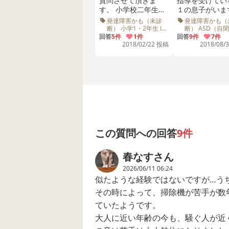
質問させて頂きま
指導を受けてい
支援学校が難しいと言われても困り
す。 小学校二年生に
１の息子がいま
る方がいいのか迷っています。
なる息子(長男)につい
確定ではありま
発達障害かも（未診
発達障害かも（
てです。 幼稚園の年
が、小児精神科
断） 小学1・2年生 IQ
断） ASD（自
WISC 発達支援センタ
クトラム症） 小
長さんくらいから、
回答
5件
1件
り自閉スペクト
回答
9件
7件
似たようなご経験をされてる方がい
ー 診断 学習 幼稚園 小
2年生 聴覚過敏
2018/02/22 投稿
2018/08/
劇や発表会などをや
症、聴覚過敏と
学校
らなくなってしまい
れています。 学校で
ました。昔は踊った
の過ごし方につ
り歌ったりしていま
ご意見を聞かせ
した。 以前から大き
ださい。大変困
な音などは耳を抑え
います。 １学期より
て嫌がったりするこ
頭痛、腹痛、胃
とはありました。 先
カつき等の体調
日みんなで歌を歌っ
を訴えており学
たりすることが苦手
は問題なく過ご
この質問への回答
9件
なので、楽しい！と
いたようですが
思って貰えればとカ
宅してからひど
春なす
さん
ラオケに一緒にいき
れる。毎日でし
ましたが、逃げ場の
夏休み中にアデ
2026/06/11 06:24
ない密室と苦手意識
ド扁桃腺切除手
似たような経験ではないですが…う
の強い歌があわさっ
受け退院してか
その時によって、掃除機が苦手が数
たせいか、泣いてし
体調不良と暴れ
まいました。 発達支
よりひどくなり
ていたようです。
援センターでWISC等
た。 ２学期か
大人に近い年齢の今も、騒ぐ人が近
の診断もし、IQ的に
登校になってい