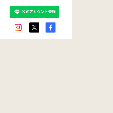
か？とも思ってしま
います。 普通級に通
わせている方は、ど
んな様子でしょう
か？ 学校にもよると
思いますが参考にお
話を聞かせていただ
けたらと思います。
よろしくお願い致し
ます。