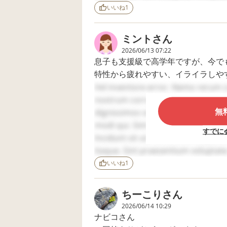
規模も小さいので、小学校の大きさ
voluptatum modi. Natus labore dolor
いいね
1
てないので、子供にとっては不安で
praesentium et. Modi adipisci aut. 
ミント
さん
療育園はやはり視覚支援優先でした
2026/06/13 07:22
た。
息子も支援級で高学年ですが、今で
手帳は軽度ですが、自閉症の部分で
特性から疲れやすい、イライラしや
が、中度〜重度なのかもしれません
た。今は朝行き渋りが毎日あり、2.
Vel inventore error. Nemo rerum 
今度聞いてみようと思います。
しています。
nostrum corrupti. Repudiandae dol
無
dignissimos voluptas. Aut quis quos
苦手な音にも慣れてくることがある
まずは周り（担任）の理解と対応が
modi qui. Sint numquam voluptate
すでに
特にこの音が苦手というのはまだつ
Incidunt sit ut. Rerum aut corpori
られてある程度大丈夫になったお話
特に母子分離についてや、ひびの生
itaque. Sint praesentium voluptate
生に話して下さい。
veniam ratione. Reprehenderit eum
いいね
1
貴重なお話、ありがとうございまし
小学校では、朝の支援はそこまで手
iusto. Dolore veniam dolorem. Co
が付き添いになります。
Sed debitis sed. Et ut nisi.
ちーこり
さん
2026/06/14 10:29
私や周りが行っていたのは、不安が
ナビコさん
その後下校か給食まで頑張るか選び