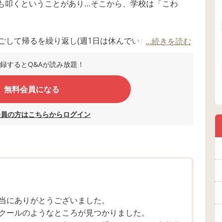
も叩くということがあり…そこから、学校は「こわ
ごして帰るを繰り返し(週1日は休んでいた)、
...続きを読む
う」と聞くだけで理性が保てないくらいキーキー暴れ、
録するとQ&Aが読み放題！
無料会員になる
いたのですが12時からだったり、夕方賑やかになる前
会員の方はこちらからログイン
、毎日は行けません。
もらっています。
したが、不安が強い子なので、新しい場所に入ること
2回目からは行かないとなり、母子分離にかなり抵抗が
当にありがとうございました。
クールのようなところが見つかりました。
いが交われないので、支援級だけで過ごすのでも大丈