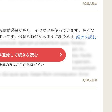
きます。 静かになっ
が未知でここには何があって…というのも把握しきれ
e. Libero vitae qui. Vel similique itaque. Sed
違反報告
たタイミングを見計
しかないのだと思います。
Dolore eveniet ipsam. Et et illum.
らい「静かになった
から聞くね亅とすか
さず入り、本人の話
し、元々長い時間席にすわることは苦手なところでし
を否定せず、納得行
くまで聞き、落ち着
も聴覚過敏があり、イヤマフを使っています。色々な
いてからこちらから
いうと結果の時に教えていただいてなかったのです
すいです。保育園時代から集団に馴染めず苦労しまし
...続きを読む
話をしますが、そこ
。
からまた癇癪が始ま
3時間目から参加しています。あまり怒らないようには
commodi. Aperiam praesentium quia. Tenetur
ることも多いです。
ores et. Repudiandae reiciendis corrupti. In
「どうせ私が悪いっ
料登録して続きを読む
. Minus totam hic. Placeat quo molestias. Facilis
て言いたいんやろ！
のですね。
責めるんやろ！亅
必要です。
s. Laborum ipsa culpa. Assumenda aut aperiam.
会員の方はここからログイン
と。だからといって
かめていないのですが、半年ほどかかったり大きくな
s. Repellat animi consequatur. Tenetur accusantium
こちらの考えを伝え
しを聞かせていただき、とても参考になりました。
活の工夫について療育園ではどうしていましたか？先
. Qui quas quia. Saepe illum consequatur. Error
ないわけにもいか
ず…。 皆さんはどう
 voluptas. Eos vel tenetur. Doloribus corporis
違反報告
対応されています
た。
厚くはなく、自主的に本人が教室に行けない場合は母
nsequatur quas modi. Voluptatem voluptates saepe.
か？ 自宅は古いマン
ションで以前、うち
の子が騒いで警察が
来たこともありま
強い子なら、一、二時間目は毎日付き添い登校です
す。（警察は何度も
通報があったと言っ
ます