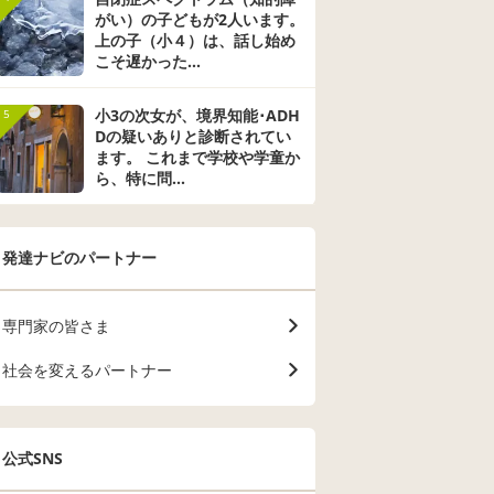
 よろ
た。 相当辛かったん
んなときどうしたら
びに癇癪が出
がい）の子どもが2人います。
ます。
だろうと思っていた
良いでしょうか？ 支
し。少し気に
上の子（小４）は、話し始め
のですが、プールか
援級がない地域で通
いと手におえ
こそ遅かった...
ら帰ってくると楽し
級には通っていま
り、どう接す
かった～。と満面の
す。
いのか、悩み
笑顔でした。 そんな
担任の先生も
小3の次女が、境界知能･ADH
5
娘をみていると、親
してくれて、
Dの疑いありと診断されてい
の目の行き届かない
生きやすいよ
ます。 これまで学校や学童か
学校で、どんなに辛
われるといい
ら、特に問...
い事があっても、楽
ね。と言われ
しかった。と帰って
が、どう関わ
来るのでは？と思っ
いのか… ス
たりもしています。
ウンセラーと
発達ナビのパートナー
言語の先生からは、
談した方がい
小学校で辛い事があ
しょうか？
っても、学校という
ものはそうゆう所、
専門家の皆さま
と思い込みで自分か
ら辛いという事はな
社会を変えるパートナー
いだろう。と言われ
ました。 普通級の先
生に、少しでも期待
しようとするのであ
公式SNS
れば、やはり支援級
の方が良かったの