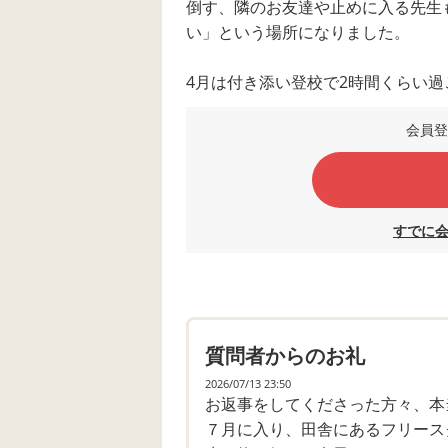
倒す、隣のお友達や止めに入る先生
い」という場所になりました。
4月は付き添い登校で2時間くらい過
5月は拒否反応がすごく、「がっこ
会員登
一旦夏までお休みする旨を伝えて、
不登校になりました。
学校に行かない時はデイに行っては
の時間にはお迎えに行く。
すでに
個別運動療育の１時間のみだったり
あとは訪問看護を週３日利用させて
日中一時支援も申請し利用を試みま
質問者からのお礼
がなかなかできず、できたとしても
あります。
2026/07/13 23:50
お返事をしてくださった方々、本
７月に入り、田舎にあるフリース
支援級でも交流級にはとてもじゃな