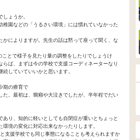
。
、特に
おり、明らかな凸凹
てやっていますが、
えてください。
ザワ
はありませんでし
先生も教室から出て
しくお願いし
られ
た。 細かな部分での
もいいが、見える範
でしょうか。
てが
凸凹はあったそうで
囲にいてほしい。と
エン
すが、病院では詳し
いう話で、学校内で
幼稚園などの「うるさい環境」には慣れていなかった
悪い
くは教えてもらえま
大丈夫な場所を探す
った
せんでした。 去年受
か、廊下で勉強する
たかによりますが。先生の話は黙って座って聞く、な
をネ
けた新K式の方では５
かが無難だと思って
だ届
歳差があったのです
います。 他にも、廊
ん。
が…。 下の子は癇癪
下に机をおいてやっ
のことで様子を見たり量の調整をしたりでしょうけ
し
が酷く、またかなり
ている子も実際いま
式等
しつこいです。自分
す。娘にとって一番
ならば、まずは今の学校で支援コーディネーターなり
り..
の思い通りにいくま
いい方法をと先生も
継続していていいかと思います。
な症
でいつまでも言い続
考えて下さってるの
まは
け、聞いてもらえな
で、実際にこんな事
生活
くなると癇癪を起こ
しています。など、
少期の療育で
す
します。足をドンド
経験談を知りたいで
した。最初は、癇癪や大泣きでしたが、半年程でだい
ン鳴らし、「ママ〜‼
す。よろしくお願い
で
亅と喚き続けます。
いたします。
さっきも深呼吸して
す。
耐えていたのです
であり、知的に軽いとしても自閉症が重いとちょっと
が、私も怒鳴り散ら
し、爆発してしまい
た環境の変化に対応出来なかったりします。
ました。叩きたい衝
ると支援学校でも同じ事態になることも考えられますか
動に駆られたので今