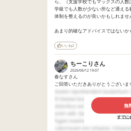
ら、（支援学校でもマックスの人数
学級でも人数が少ない所など通える
体制を整えるのが良いかもしれませ
あまり的確なアドバイスではないか
いいね
2
ちーこり
さん
2026/06/12 19:07
春なすさん
ご回答いただきありがとうございま
Autem reprehenderit laudantium.
２歳半前には診断がおりてましたの
Et beatae laudantium. Laboriosam 
無
家の近くに療育園があったのでそち
doloribus vero. Voluptatem non eve
全員で30人程度しかおらず、その
enim velit. Quis rerum et. Aut est
すでに
い子様々でしたので、確かににぎや
fugiat maxime. Voluptatem ut et. 
Laboriosam eos voluptas. Voluptat