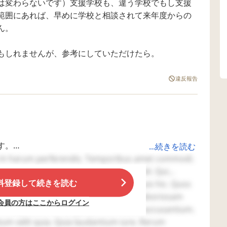
は変わらないです）支援学校も、違う学校でもし支援
一人で違う部屋に離
れています。 視覚優
範囲にあれば、早めに学校と相談されて来年度からの
位なので紙に書いて
ん。
いたこともあります
が、最近は紙を渡し
ても投げ捨てられま
もしれませんが、参考にしていただけたら。
す。 どうすればいい
のか分かりません。
教育相談センターの
違反報告
先生やスクールカウ
ンセラーの先生に月
１回はお話を聞いて
もらっていて、色々
試しているのです
が、一向になおりま
せん。一応漢方も飲
す。
...続きを読む
んでいます。 家族も
 In harum perferendis. Temporibus amet commodi.
みんなうんざりして
います。 またそのう
で、最初から幼稚園保育園は考えておらず、たまたま
ipsam est. Veniam ad rem. Sed ut modi. Qui
んざり感を見て癇癪
料登録して続きを読む
らへ通園させました。
niet. Ipsam ratione laborum. Illum quis hic. Quos
を起こします。 今の
対処方法は、癇癪が
年によって、おしゃべりできる子もいれば、言葉が出な
 voluptatum. Expedita non molestiae. Laboriosam
会員の方はここからログイン
始まると「静かにな
かな環境には慣れてないのは事実だと思います。
Id voluptatem consequatur. Vel rerum accusantium.
ったら話を聞くから
um velit quia. Quia laudantium iure. Rerum
ね亅とそっとしてお