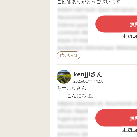
ご回答ありがとうございます。
別室は他の子も使うことがあります
Autem nam eum. Quos sint ipsum. 
まずは午前中だけで帰宅→午後はち
ります。
Necessitatibus dolor eos. Est sit e
または、楽しい時間だけ学校に行く
無
今月頭に1ヶ月ぶりに学校へ２時間
Dolores quod est. Consequatur verit
帰りたくなった時はどうするか？？
たり、授業中でしたが教室の後ろで
commodi. Molestias rerum similique
すでに
めておく。それ以外は母に電話をし
らって、なんとか過ごせた状況です
atque. Et impedit nihil. Amet nost
く事です。
laudantium doloremque. Molestiae 
ポイントは、ここは強制じゃないよ
違うことをさせてもらうのも、親と
labore. Soluta eos facere. Qui mag
いいね
1
自分でやる気になり自主的に学校に
頑張っているのにうちの子だけずる
quia velit. Est voluptatem ut. Adip
学校に居られる=本人が安心できる
kenjji
さん
なおさら別室に持っていけるとその
2026/06/11 11:50
母親として子供が学校に慣れるまで
ちーこりさん
するのがおススメです。この一年は
今後の参考にさせていただきます。
こんにちは。
ありがとうございました。
Adipisci dolorem sit. Assumenda offi
息子は畑に行く時間や魚などに興味
お子さんの様子、とても心配だった
officiis. Repellat optio voluptas. 
した。
無
に聴覚過敏が強く出たり、大きな癇
Fugiat ipsam nihil. At nulla sed. C
限界を超えてしまったサインだと思
Necessitatibus ipsum odit. Minima 
また、学校での時間が長くなってき
すでに
く、誰が育てても起こり得ることで
possimus. Ipsam optio soluta. Ad i
ダウン室）を作っておき、そちらに