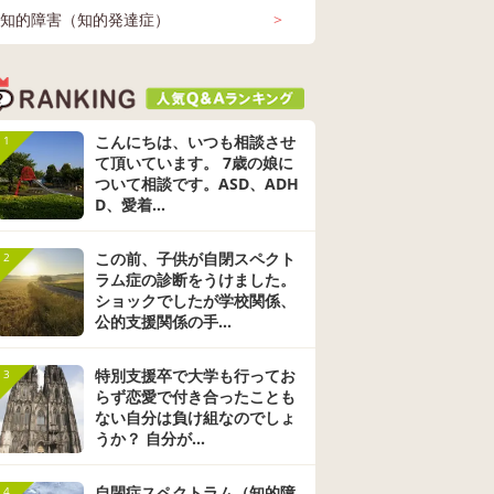
が悪化
から小学校に入学予
す。 学校へ行きしぶ
年生の男の子
知的障害（知的発達症）
>
入れな
定の娘を持つ母で
りがあり困っていま
にくくて悩ん
 現
す。 娘は、まだ診断
す。 主に月曜日に酷
す。学校では
ペクトラ
発達障害かも（未診
ASD（自閉スペクトラ
発達障害か
し1時
は下りていません
くなります。布団を
で、先生に癇
・2年生
断） 4~6歳 診断 小学
ム症） 小学1・2年生
断） 小学1・
 小学5・
校 通常学級 先生 進学
診断
工 スクール
早退、
が、言葉の遅れがだ
回答
8件
0件
かぶってお腹痛い、
回答
18件
7件
どいといって
回答
15件
4
・高校生
ラー 宿題 先
/11 投稿
2016/01/31 投稿
2022/02/15 投稿
2017/
後登校
いぶあるのと、失敗
頭が痛いと言い、引
なか信用して
覚
してしまった時に塞
き剥がしても泣いて
かったのです
た背景
ぎ込んでしまい、何
動きません。行きた
日参観日に図
こんにちは、いつも相談させ
1
はたく
もやらないなど、困
くない理由は、クラ
業ではカッタ
て頂いています。 7歳の娘に
、学校
り感満載な娘です。
スのざわついた環境
習をしたので
ついて相談です。ASD、ADH
調整
そんな娘でも、お友
が自分に合わないか
切ってはいけ
D、愛着...
予定で
達が大好きで集団に
ら、体育が嫌いらし
ころを切って
ろ、学
いる事を望む子でも
いです。 （担任から
い、癇癪が出
で通り
あるので、普通級に
この前、子供が自閉スペクト
は、今まで参加出来
た。机の上の
2
いま
進学する事を決めま
なかった体育だけど
げ大声を上げ
ラム症の診断をうけました。
した。 しかし、最近
頑張って参加できる
の先生が声を
ショックでしたが学校関係、
、中学
初めたスイミング
ようになってきてる
と更にパワー
公的支援関係の手...
どうさ
で、大勢の子に圧倒
と言われてます） こ
して、その後
公立？
され、皆が座って先
のひと月で２回休
机の下にこも
特別支援卒で大学も行ってお
3
スクー
生の話を聞いている
み、遅刻して連れて
を叩いたりし
らず恋愛で付き合ったことも
た、ど
最中、座る場所が分
行ったりもしていま
落ち着き、ま
願いし
からず一人ポツンと
ない自分は負け組なのでしょ
す。 今朝、行きたく
に戻れたので
立ったまま、髪の毛
ない、死んだら行か
私がいなけれ
うか？ 自分が...
たく、
を弄るなどして困り
なくてよくなる？と
出来たと思い
験を教
感を出していまし
聞いてきました。 こ
家でも宿題直
自閉症スペクトラム（知的障
4