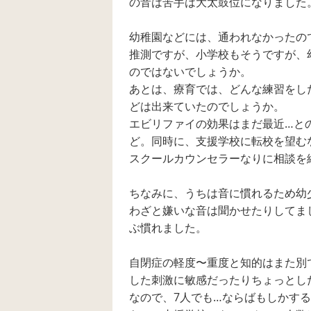
の音は苦手は大太鼓位になりました
は問題がないとのこ
す。 本人から
とでまた行った専門
休み時間のザワ
家も同じような解答
した感じが耐え
幼稚園などには、通われなかったの
でした。 学習等には
ないという訴え
不安がありません
あり、また車の
推測ですが、小学校もそうですが、
が、みんなと一緒に
ジン音が気持ち
のではないでしょうか。
行動する、あわせる
と体調不良にな
あとは、療育では、どんな練習をし
のが苦手なようで
ためイヤーマフ
す。 発達障害です！
ットで購入しま
どは出来ていたのでしょうか。
ADです！とはっきり
いてはおりませ
エビリファイの効果はまだ最近…と
言われませんでした
休み時間の過ご
が、アスペルガー症
方、音楽や始業
ど。同時に、支援学校に転校を望む
候群ではないかと思
の体育館での集ま
スクールカウンセラーなりに相談を
います。 中々思うよ
等、息子のよう
うに改善されないこ
状のあるお子さ
とに親なのに諦めて
どのように学校
ちなみに、うちは音に慣れるため幼
しまいそうになりま
を送られていま
わざと嫌いな音は聞かせたりしてま
す。 同じような経験
か？ 皆さまのご意見
ぶ慣れました。
をされているかた、
をお聞きしたい
されたかたがいらっ
す。 どうぞよろしく
しゃったら息子との
お願いいたしま
自閉症の軽度〜重度と知的はまた別
今後の接し方につい
てご教授頂ける幸い
した刺激に敏感だったりちょっとし
です。
なので、7人でも…ならばもしかす